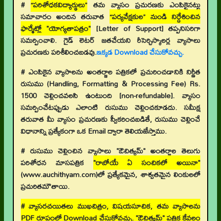
#
“పరిశోధకవిద్యార్థులు”
తమ వ్యాసం ప్రచురణకు ఎంపికైనట్టు
సమాచారం అందిన తరువాత
“పర్యవేక్షకుల” నుండి నిర్దేశించిన
ఫార్మేట్లో "యోగ్యతాపత్రం"
[Letter of Support]
తప్పనిసరిగా
సమర్పించాలి. గైడ్ లెటర్ జతచేయని రీసెర్చిస్కాలర్ల వ్యాసాలు
ప్రచురణకు పరిశీలించబడవు.
ఇక్కడ Download చేసుకోవచ్చు.
# ఎంపికైన వ్యాసాలను అంతర్జాల పత్రికలో ప్రచురించడానికి నిర్ణీత
రుసుము (Handling, Formatting & Processing Fee) Rs.
1500 చెల్లించవలసి ఉంటుంది [non-refundable]. వ్యాసం
సమర్పించేటప్పుడు ఎలాంటి రుసుము చెల్లించకూడదు. సమీక్ష
తరువాత మీ వ్యాసం ప్రచురణకు స్వీకరించబడితే, రుసుము చెల్లించే
విధానాన్ని ప్రత్యేకంగా ఒక Email ద్వారా తెలియజేస్తాము.
# రుసుము చెల్లించిన వ్యాసాలు "ఔచిత్యమ్" అంతర్జాల తెలుగు
పరిశోధన మాసపత్రిక
"రాబోయే ఏ సంచికలో అయినా"
(www.auchithyam.com)లో ప్రత్యేకమైన, శాశ్వతమైన లింకులలో
ప్రచురితమౌతాయి.
# వ్యాసరచయితలు ముఖచిత్రం, విషయసూచిక, తమ వ్యాసాలను
PDF రూపంలో Download చేసుకోవచ్చు. "ఔచిత్యమ్" పత్రిక కేవలం