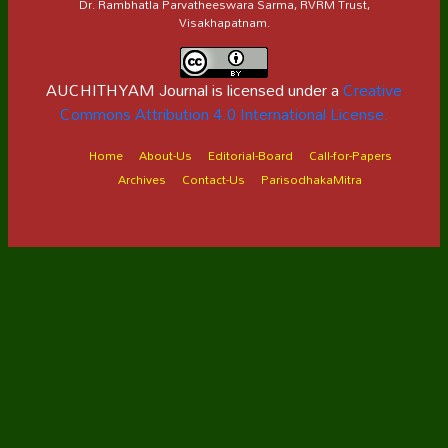
Dr. Rambhatla Parvatheeswara Sarma, RVRM Trust,
Visakhapatnam.
AUCHITHYAM Journal is licensed under a
Creative
Commons Attribution 4.0 International License.
Home
About-Us
Editorial-Board
Call-for-Papers
Archives
Contact-Us
ParisodhakaMitra