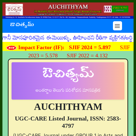
ఔచిత్యమ్
☰
నీ మోసపూరితమైన ఈమెయిళ్ళు, ఊహించని రీతిగా వ్యక్తిగత/ఆర్థిక
Impact Factor (IF):
SJIF 2024 = 5.897
SJIF
2023 = 5.578 SJIF 2022 = 4.132
ఔచిత్యమ్
అంతర్జాల తెలుగు పరిశోధన మాసపత్రిక
AUCHITHYAM
UGC-CARE Listed Journal, ISSN: 2583-
4797
(UGC-CARE Journal under GROUP 1 in Arts and