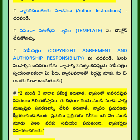
#
వ్యాసరచయితలకు సూచనలు (Author Instructions)
-
చదవండి.
#
నమూనా పరిశోధన వ్యాసం (TEMPLATE)
ను డౌన్లోడ్
చేసుకోవచ్చు.
#
హామీపత్రం (COPYRIGHT AGREEMENT AND
AUTHORSHIP RESPONSIBILITY)
ను చదవండి. (నింపి
పంపాల్సిన అవసరం లేదు. వ్యాసాన్ని సమర్పించినప్పుడు హామీపత్రం
స్వయంచాలకంగా మీ పేరు, వ్యాసవివరాలతో సిద్ధమై మాకు, మీ E-
mailకు కూడా అందుతుంది.)
#
“2 నుండి 3 వారాల సమీక్ష తరువాత, వ్యాసంలో అవసరమైన
సవరణలు తెలియజేస్తాము. ఈ విధంగా రెండు నుండి మూడు సార్లు
ముఖ్యమైన సవరణలన్నీ చేసిన తరువాతే, వ్యాసం ప్రచురణకు
స్వీకరించబడుతుంది. ప్రచురణ ప్రక్రియకు కనీసం ఒక నెల నుండి
మూడు నెలల వరకు సమయం పడుతుంది. వ్యాసకర్తలు
సహకరించగలరు.”