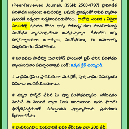
(Peer-Reviewed Journal), [ISSN: 2583-4797] ప్రామాణిక
పరిశోధన పద్ధతులు అనుసరిస్తూ, విషయ వైవిధ్యంతో రాసిన వ్యాసాల
ప్రచురణే లక్ష్యంగా నిర్వహింపబడుతోంది.
రాబోవు సంచిక / ఏదైనా
సంచికల్లో
ప్రచురణ కోసం భాష/ సాహిత్య/ కళా/ మానవీయశాస్త్ర
పరిశోధన వ్యాససంగ్రహాలను ఆహ్వానిస్తున్నాం. దేశంలోని అన్ని
విశ్వవిద్యాలయాల ఆచార్యులు, పరిశోధకులు, ఈ అవకాశాన్ని
సద్వినియోగం చేసుకోగలరు.
# సూచనలు పాటిస్తూ యూనికోడ్ ఫాంటులో టైప్ చేసిన పరిశోధన
వ్యాససంగ్రహం సమర్పించాల్సిన లింక్:
ఇక్కడ క్లిక్ చెయ్యండి.
# వ్యాససంగ్రహం ప్రాథమికంగా ఎంపికైతే, పూర్తి వ్యాసం సమర్పణకు
వివరాలు అందజేయబడతాయి.
# చక్కగా ఫార్మేట్ చేసిన మీ పూర్తి పరిశోధనవ్యాసం, హామీపత్రం
వెంటనే ఈ మెయిల్ ద్వారా మీకు అందుతాయి. ఇతర ఫాంట్/
ఫార్మేట్/పద్ధతులలో సమర్పించిన పూర్తివ్యాసాలను ప్రచురణకు
స్వీకరించలేము.
# వ్యాససంగ్రహం పంపడానికి చివరి తేదీ: ప్రతి నెలా 20వ తేదీ.