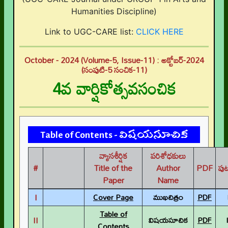
Humanities Discipline)
Link to UGC-CARE list:
CLICK HERE
October - 2024 (Volume-5, Issue-11) : అక్టోబర్-2024
(సంపుటి-5 సంచిక-11)
4వ వార్షికోత్సవసంచిక
Table of Contents - విషయసూచిక
వ్యాసశీర్షిక
పరిశోధకులు
#
Title of the
Author
PDF
పు
Paper
Name
I
Cover Page
ముఖచిత్రం
PDF
Table of
II
విషయసూచిక
PDF
I
Contents