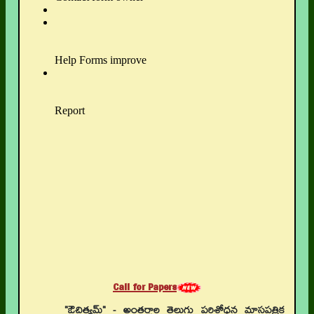
Call for Papers
"ఔచిత్యమ్" - అంతర్జాల తెలుగు పరిశోధన మాసపత్రిక