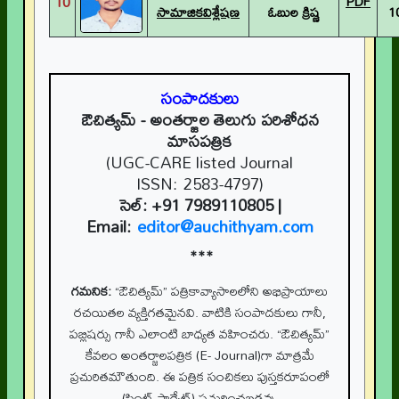
10
PDF
సామాజికవిశ్లేషణ
ఓబుల క్రిష్ణ
1
సంపాదకులు
ఔచిత్యమ్
- అంతర్జాల తెలుగు పరిశోధన
మాసపత్రిక
(UGC-CARE listed Journal
ISSN: 2583-4797)
సెల్:
+91 7989110805
|
Email:
editor@auchithyam.com
***
గమనిక:
“ఔచిత్యమ్” పత్రికావ్యాసాలలోని అభిప్రాయాలు
రచయితల వ్యక్తిగతమైనవి. వాటికి సంపాదకులు గానీ,
పబ్లిషర్సు గానీ ఎలాంటి బాధ్యత వహించరు. “ఔచిత్యమ్”
కేవలం అంతర్జాలపత్రిక (E- Journal)గా మాత్రమే
ప్రచురితమౌతుంది. ఈ పత్రిక సంచికలు పుస్తకరూపంలో
(ప్రింట్ ఫార్మేట్) ప్రచురించబడవు.