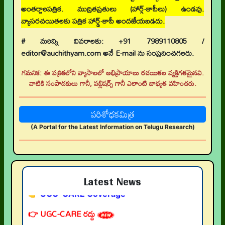
అంతర్జాలపత్రిక. ముద్రితప్రతులు (హార్డ్-కాపీలు) ఉండవు.
వ్యాసరచయితలకు పత్రిక హార్డ్-కాపీ అందజేయబడదు.
# మరిన్ని వివరాలకు: +91 7989110805 /
editor@auchithyam.com అనే E-mail ను సంప్రదించగలరు.
👉 నవతరం పరిశోధనలు
గమనిక: ఈ పత్రికలోని వ్యాసాలలో అభిప్రాయాలు రచయితల వ్యక్తిగతమైనవి.
👉 Current Issue
వాటికి సంపాదకులు గానీ, పబ్లిషర్స్ గానీ ఎలాంటి బాధ్యత వహించరు.
👉 Call for Papers
పరిశోధకమిత్ర
👉 Author Guidelines
(A Portal for the Latest Information on Telugu Research)
👉 Submit Abstract
👉 Peer-Review Statement
Latest News
👉 UGC-CARE Coverage
👉 UGC-CARE రద్దు