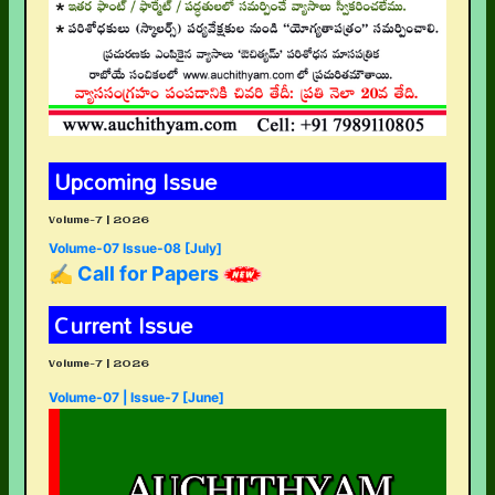
Upcoming Issue
Volume-7 | 2026
Volume-07 Issue-08 [July]
✍ Call for Papers
Current Issue
Volume-7 | 2026
Volume-07 | Issue-7 [June]