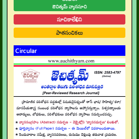
ఔచిత్యమ్ వ్యాససూచి
సూచికాలేఖిని
పాతసంచికలు
Circular