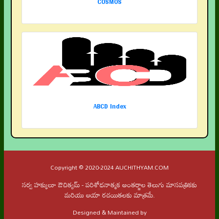
COSMOS
ABCD Index
Copyright © 2020-2024 AUCHITHYAM.COM
సర్వ హక్కులూ ఔచిత్యమ్ - పరిశోధనాత్మక అంతర్జాల తెలుగు మాసపత్రికకు
మరియు ఆయా రచయితలకు మాత్రమే.
Designed & Maintained by