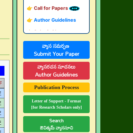
👉 Author Guidelines
👉 Submit Abstract
👉 Peer-Review Statement
వ్యాస సమర్పణ
👉 UGC-CARE Coverage
Submit Your Paper
👉 UGC-CARE రద్దు
వ్యాసరచన సూచనలు
Author Guidelines
F
Publication Process
F
F
Letter of Support - Format
[for Research Scholars only]
F
Search
F
ఔచిత్యమ్ వ్యాససూచి
F