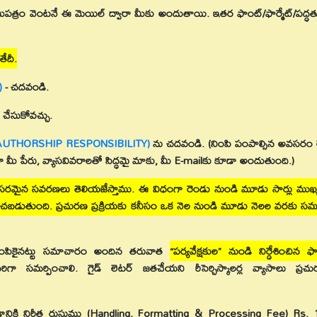
 హామీపత్రం వెంటనే ఈ మెయిల్ ద్వారా మీకు అందుతాయి. ఇతర ఫాంట్/ఫార్మేట్/పద్ధ
తేదీ.
)
- చదవండి.
్ చేసుకోవచ్చు.
AUTHORSHIP RESPONSIBILITY)
ను చదవండి. (నింపి పంపాల్సిన అవసరం 
గా మీ పేరు, వ్యాసవివరాలతో సిద్ధమై మాకు, మీ E-mailకు కూడా అందుతుంది.)
వసరమైన సవరణలు తెలియజేస్తాము. ఈ విధంగా రెండు నుండి మూడు సార్లు ముఖ
ీకరించబడుతుంది. ప్రచురణ ప్రక్రియకు కనీసం ఒక నెల నుండి మూడు నెలల వరకు
ంపికైనట్టు సమాచారం అందిన తరువాత
“పర్యవేక్షకుల” నుండి నిర్దేశించిన ఫార్
ిగా సమర్పించాలి. గైడ్ లెటర్ జతచేయని రీసెర్చిస్కాలర్ల వ్యాసాలు ప్రచ
ంచడానికి నిర్ణీత రుసుము (Handling, Formatting & Processing Fee) Rs.