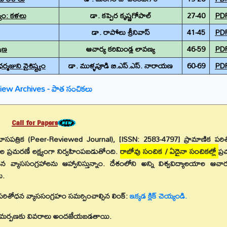
యం: కళలు
డా. కప్పెర కృష్ణగోపాల్
27-40
PD
డా. రాపోలు శ్రీనివాస్
41-45
PD
ేషణ
ఆచార్య కరిమిండ్ల లావణ్య
46-59
PD
మజుని వైశిష్ట్యం
డా. ముళ్ళపూడి బి.ఎస్.ఎస్. నారాయణ
60-69
PD
iew Archives - పాత సంచికలు
Call for Papers
మాసపత్రిక (Peer-Reviewed Journal), [ISSN: 2583-4797] ప్రామాణిక పర
ల ప్రచురణే లక్ష్యంగా నిర్వహింపబడుతోంది.
రాబోవు సంచిక / ఏదైనా సంచికల్లో
ప్
్యాససంగ్రహాలను ఆహ్వానిస్తున్నాం. దేశంలోని అన్ని విశ్వవిద్యాలయాల ఆచార్
ు.
రిశోధన వ్యాససంగ్రహం సమర్పించాల్సిన లింక్:
ఇక్కడ క్లిక్ చెయ్యండి.
యాసం సమర్పణకు వివరాలు అందజేయబడతాయి.