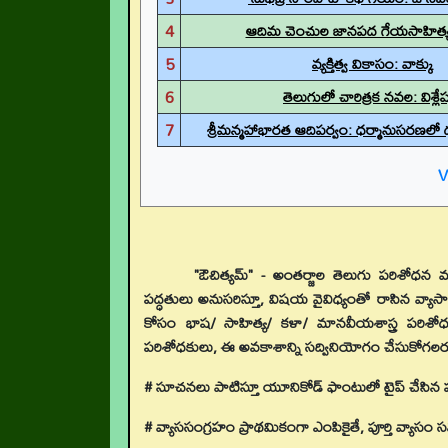
4
ఆదిమ చెంచుల జానపద గేయసాహిత్
5
వ్యక్తిత్వ వికాసం: వాక్కు
6
తెలుగులో చారిత్రక నవల: విశ్ల
7
శ్రీమన్మహాభారత ఆదిపర్వం: ధర్మానుసరణలో ధర్
V
"ఔచిత్యమ్" - అంతర్జాల తెలుగు పరిశోధన 
పద్ధతులు అనుసరిస్తూ, విషయ వైవిధ్యంతో రాసిన వ్యాసా
కోసం భాష/ సాహిత్య/ కళా/ మానవీయశాస్త్ర పరిశోధన వ
పరిశోధకులు, ఈ అవకాశాన్ని సద్వినియోగం చేసుకోగలర
# సూచనలు పాటిస్తూ యూనికోడ్ ఫాంటులో టైప్ చేసిన ప
# వ్యాససంగ్రహం ప్రాథమికంగా ఎంపికైతే, పూర్తి వ్