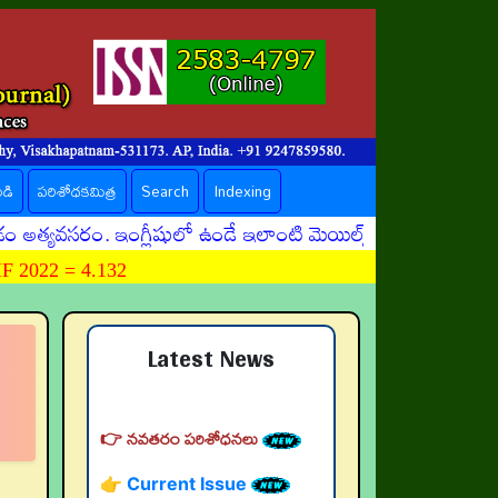
ండి
పరిశోధకమిత్ర
Search
Indexing
ం అత్యవసరం. ఇంగ్లీషులో ఉండే ఇలాంటి మెయిల్స్ తెరవకండి! ఏ ల
 2022 = 4.132
Latest News
👉 నవతరం పరిశోధనలు
👉 Current Issue
👉 Call for Papers