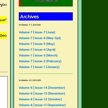
్యాసం
Archives
ినా"
Volume-7 | 2026
Volume-7 | Issue-7 [June]
ేవలం
Volume-7 | Issue-6 [May-Spl]
Volume-7 | Issue-5 [May]
Volume-7 | Issue-4 [April]
Volume-7 | Issue-3 [March]
Volume-7 | Issue-2 [February]
Volume-7 | Issue-1 [January]
Volume-6 | 2025
Volume-6 | Issue-14 [December]
Volume-6 | Issue-13 [November]
Volume-6 | Issue-12 [October]
Volume-6 | Issue-11 [September]