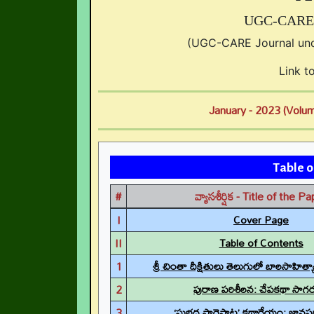
UGC-CARE L
(UGC-CARE Journal unde
Link t
January - 2023 (Volum
Table
#
వ్యాసశీర్షిక - Title of the P
I
Cover Page
II
Table of Contents
1
శ్రీ చింతా దీక్షితులు తెలుగులో బాలసాహిత్య
2
పురాణ పరిశీలన: చేపకథా సా
3
‘సుభద్ర సారెపాట’ కథాగేయం: జాన