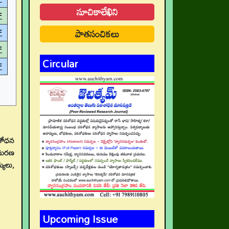
సూచికాలేఖిని
F
పాతసంచికలు
F
F
Circular
F
ిశోధన
రచురణ
యులు,
Upcoming Issue