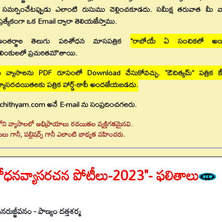
ం సమర్పించేటప్పుడు ఎలాంటి రుసుము చెల్లించకూడదు. సమీక్ష తరువాత మీ వ
ప్రత్యేకంగా ఒక Email ద్వారా తెలియజేస్తాము.
 అంతర్జాల తెలుగు పరిశోధన మాసపత్రిక
"రాబోయే ఏ సంచికలో అయ
లింకులలో ప్రచురితమౌతాయి.
్యాసాలను PDF రూపంలో Download చేసుకోవచ్చు. "ఔచిత్యమ్" పత్రిక క
ు. వ్యాసరచయితలకు పత్రిక హార్డ్-కాపీ అందజేయబడదు.
uchithyam.com అనే E-mail ను సంప్రదించగలరు.
ోని వ్యాసాలలో అభిప్రాయాలు రచయితల వ్యక్తిగతమైనవి.
లు గానీ, పబ్లిషర్స్ గానీ ఎలాంటి బాధ్యత వహించరు.
ిశోధనవ్యాసరచన పోటీలు-2023"- ఫలితాలు
ుజ్జీవనం - పాణ్యం దత్తశర్మ