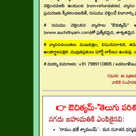
చెల్లించవలసి ఉంటుంది [non-refundable]. వ్యాస
ప్రచురణకు స్వీకరించబడితే, రుసుము చెల్లించే విధానాన్ని 
# రుసుము చెల్లించిన వ్యాసాలు "ఔచిత్యమ్"
(www.auchithyam.com)లో ప్రత్యేకమైన, శాశ్వతమైన 
# వ్యాసరచయితలు ముఖచిత్రం, విషయసూచిక, తమ వ
అంతర్జాలపత్రిక. ముద్రితప్రతులు (హార్డ్-కాపీలు) ఉండవ
# మరిన్ని వివరాలకు: +91 7989110805 / editor@a
గమనిక: ఈ పత్రికల
వాటికి సంపాదకు
👉 ఔచిత్యమ్-"తెలుగు పర
నగదు బహుమతికి ఎంపికైనవి:
'రామం భజే శ్యామలమ్' : మన సనాతన ధర్మపునర