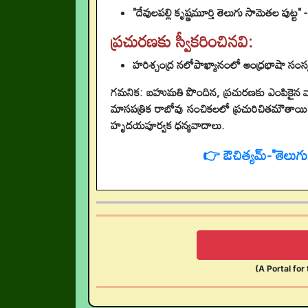
"దేవులపల్లి కృష్ణమూర్తి తెలుగు సామెతల పుట్ట
ప్రచురణకు స్వీకరించినవి:
హరిశ్చంద్ర నలోపాఖ్యానంలో ఆంధ్రభాషా సంస్కృత
గమనిక: బహుమతి పొందిన, ప్రచురణకు ఎంపికైన వ్
మాసపత్రిక రాబోవు సంచికలలో ప్రచురిచితమౌతాయి.
హృదయపూర్వక ధన్యవాదాలు.
👉 ఔచిత్యమ్-"తెలుగ
(A Portal for