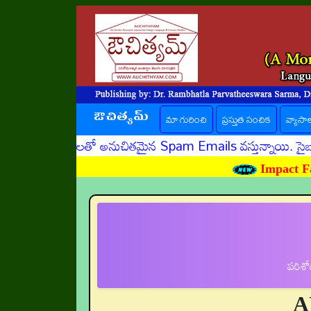
ఔచిత్యమ్
మా గురించి
ప్రస్తుత సంచిక
(current)
వ్యాసా
ాదకరమైన లింకులతో అనుచితమైన Spam Emails వస్తున్నాయి. సైబర్
Impact Fa
పరిశో
A