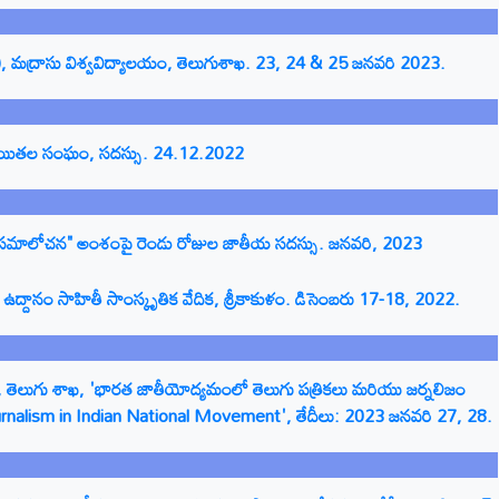
థ), మద్రాసు విశ్వవిద్యాలయం, తెలుగుశాఖ. 23, 24 & 25 జనవరి 2023.
 రచయితల సంఘం, సదస్సు. 24.12.2022
జ్ఞానం-సమాలోచన" అంశంపై రెండు రోజుల జాతీయ సదస్సు. జనవరి, 2023
ద్దానం సాహితీ సాంస్కృతిక వేదిక, శ్రీకాకుళం. డిసెంబరు 17-18, 2022.
ేరు, తెలుగు శాఖ, 'భారత జాతీయోద్యమంలో తెలుగు పత్రికలు మరియు జర్నలిజం
urnalism in Indian National Movement', తేదీలు: 2023 జనవరి 27, 28.