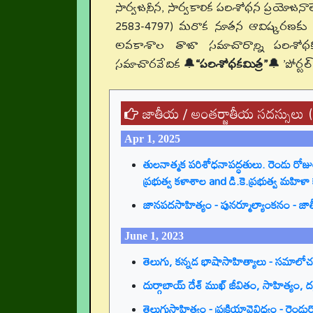
సార్వజనీన, సార్వకాలిక పరిశోధన ప్రయోజనాల
2583-4797) మరొక నూతన ఆవిష్కరణకు శ్రీ
అవకాశాల తాజా సమాచారాన్ని పరిశో
సమాచారవేదిక 🔔
“పరిశోధకమిత్ర”
🔔 'పోర్టల
జాతీయ / అంతర్జాతీయ సదస్సులు 
Apr 1, 2025
తులనాత్మక పరిశోధనాపద్ధతులు. రెండు రోజు
ప్రభుత్వ కళాశాల and డి.కె.ప్రభుత్వ మహిళా
జానపదసాహిత్యం - పునర్మూల్యాంకనం - జాతీయ 
June 1, 2023
తెలుగు, కన్నడ భాషాసాహిత్యాలు - సమాల
దుర్గాబాయ్ దేశ్ ముఖ్ జీవితం, సాహిత్యం,
తెలుగుసాహిత్యం - ప్రక్రియావైవిధ్యం - ర