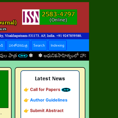
ండి
పరిశోధకమిత్ర
Search
Indexing
✽ ✽
ఆధునికసాహిత్యంలో హాస్యప్రాధాన్యత
✽ ✽
యువత సమ
👉 నవతరం పరిశోధనలు
👉 Current Issue
Latest News
👉 Call for Papers
👉 Author Guidelines
👉 Submit Abstract
👉 Peer-Review Statement
-