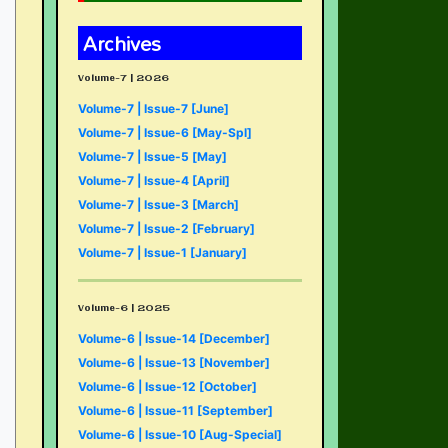
Archives
Volume-7 | 2026
Volume-7 | Issue-7 [June]
Volume-7 | Issue-6 [May-Spl]
Volume-7 | Issue-5 [May]
Volume-7 | Issue-4 [April]
Volume-7 | Issue-3 [March]
Volume-7 | Issue-2 [February]
Volume-7 | Issue-1 [January]
Volume-6 | 2025
Volume-6 | Issue-14 [December]
Volume-6 | Issue-13 [November]
Volume-6 | Issue-12 [October]
Volume-6 | Issue-11 [September]
Volume-6 | Issue-10 [Aug-Special]