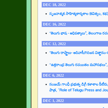
DEC 18, 2022
సృజనాత్మక సాహిత్యకార్యశాల (కవిత్వం, క
DEC 16, 2022
“తెలుగు భాష - ఆధిపత్యాలు", తెలంగాణ
DEC 12, 2022
“తెలుగు రాష్ట్రాలు- ఆదివాసీ/గిరిజన వి
“ఉత్తరాంధ్ర తెలుగు రచయితల మహాసభలు", ఉ
DEC 6, 2022
సంజయ్ గాంధీ ప్రభుత్వ డిగ్రీ కళాశాల పీల
పాత్ర, 'Role of Telugu Press and Jo
DEC 1, 2022