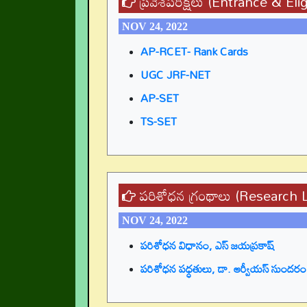
ప్రవేశపరీక్షలు (Entrance & Elig
NOV 24, 2022
AP-RCET- Rank Cards
UGC JRF-NET
AP-SET
TS-SET
పరిశోధన గ్రంథాలు (Research L
NOV 24, 2022
పరిశోధన విధానం, ఎస్ జయప్రకాష్
పరిశోధన పధ్ధతులు, డా. ఆర్వీయస్ సుందరం