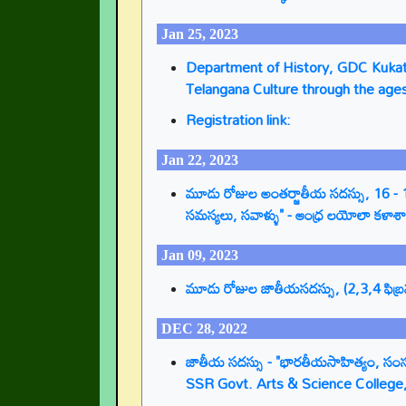
Jan 25, 2023
Department of History, GDC Kukatp
Telangana Culture through the age
Registration link:
Jan 22, 2023
మూడు రోజుల అంతర్జాతీయ సదస్సు, 16 - 18 
సమస్యలు, సవాళ్ళు" - ఆంధ్ర లయోలా కళ
Jan 09, 2023
మూడు రోజుల జాతీయసదస్సు, (2,3,4 ఫిబ్రవరి
DEC 28, 2022
జాతీయ సదస్సు - "భారతీయసాహిత్యం, సంస్క
SSR Govt. Arts & Science College,