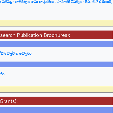
సదస్సు - కాళీపట్నం రామారావుకథలు : సామాజిక నేపథ్యం - తేదీ: 6,7 డిశంబర్,
Research Publication Brochures):
శోధన వ్యాసాల ఆహ్వానం
ానం
& Grants):