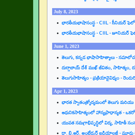
July 8, 2023
భారతీయభాషాసంస్థ - CIIL - సీనియర్ ఫెలోషి
భారతీయభాషాసంస్థ - CIIL - జూనియర్ ఫెలో
June 1, 2023
తెలుగు, కన్నడ భాషాసాహిత్యాలు - సమాల
దుర్గాబాయ్ దేశ్ ముఖ్ జీవితం, సాహిత్యం,
తెలుగుసాహిత్యం - ప్రక్రియావైవిధ్యం - ర
Apr 1, 2023
భారత స్వాతంత్ర్యోద్యమంలో తెలుగు మరియు
ఆధునికసాహిత్యంలో హాస్యప్రాధాన్యత - ఒ
యువత సమగ్రాభివృద్ధిలో విద్య, సాహితీ సం
డా. బి.ఆర్. అంబేడ్కర్ ఐడియాలజీ - మూడు