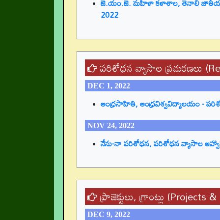
జె.యం.జె. మహిళా కళాశాల, తెనాలి జాతీయ 
2022
పరిశోధన వ్యాసాల ప్రచురణలు (
DEC 1, 2022
ఆంధ్రసాహితి, ఆంధ్రవిశ్వవిద్యాలయం - పరి
NOV 24, 2022
నేను-నా పరిశోధన, పరిశోధన వ్యాసాల ఆహ్వ
ప్రాజెక్టులు, గ్రాంట్లు (Projects 
DEC 9, 2022