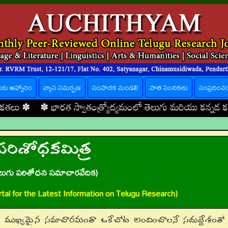
లకు ఆహ్వానం
వ్యాస సమర్పణ
సంపాదక మండలి
పాత సంచికలు
సంప్రదించ
ారత స్వాతంత్ర్యోద్యమంలో తెలుగు మరియు కన్నడ కవుల పాత్ర
పరిశోధకమిత్ర
ెలుగు పరిశోధన సమాచారవేదిక)
tal for the Latest Information on Telugu Research)
న ముఖ్యమైన సమాచారమంతా ఒకేచోట అందించాలనే సదుద్దేశంతో 