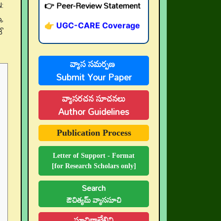
:
👉 UGC-CARE Coverage
,
👉 UGC-CARE రద్దు
ే
వ్యాస సమర్పణ
Submit Your Paper
వ్యాసరచన సూచనలు
Author Guidelines
Publication Process
Letter of Support - Format
[for Research Scholars only]
Search
ఔచిత్యమ్ వ్యాససూచి
సూచికాలేఖిని