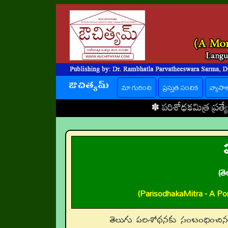
ఔచిత్యమ్
(current)
మా గురించి
ప్రస్తుత సంచిక
వ్యాసా
✽
పరిశోధకమిత్ర ప్రత్యేకతలు
✽ ✽
భ
(త
(ParisodhakaMitra - A Por
తెలుగు పరిశోధనకు సంబంధించి