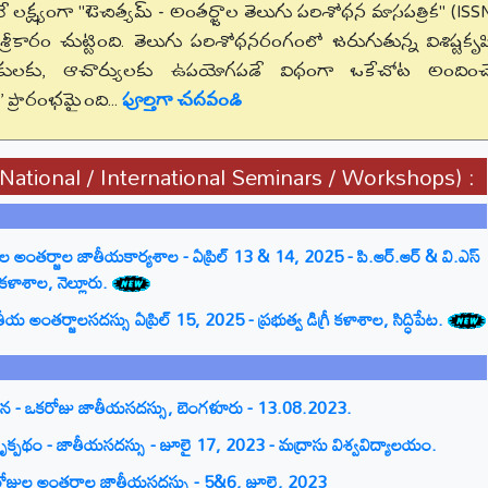
ే లక్ష్యంగా "ఔచిత్యమ్ - అంతర్జాల తెలుగు పరిశోధన మాసపత్రిక" (ISSN
కారం చుట్టింది. తెలుగు పరిశోధనరంగంలో జరుగుతున్న విశిష్టకృషి
ధకులకు, ఆచార్యులకు ఉపయోగపడే విధంగా ఒకేచోట అందించ
్' ప్రారంభమైంది...
పూర్తిగా చదవండి
(National / International Seminars / Workshops) :
ల అంతర్జాల జాతీయకార్యశాల - ఏప్రిల్ 13 & 14, 2025 - పి.ఆర్.ఆర్ & వి.ఎస్
 కళాశాల, నెల్లూరు.
అంతర్జాలసదస్సు ఏప్రిల్ 15, 2025 - ప్రభుత్వ డిగ్రీ కళాశాల, సిద్ధిపేట.
ోచన - ఒకరోజు జాతీయసదస్సు, బెంగళూరు - 13.08.2023.
 దృక్పథం - జాతీయసదస్సు - జూలై 17, 2023 - మద్రాసు విశ్వవిద్యాలయం.
ెండురోజుల అంతర్జాల జాతీయసదస్సు - 5&6, జూలై, 2023