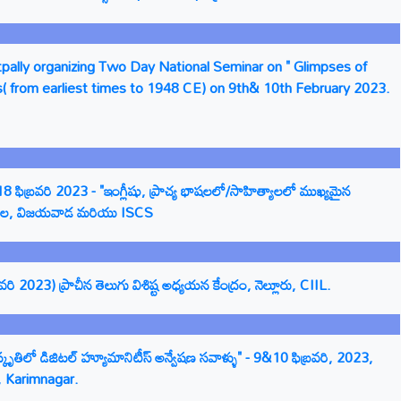
ally organizing Two Day National Seminar on " Glimpses of
s( from earliest times to 1948 CE) on 9th& 10th February 2023.
ఫిబ్రవరి 2023 - "ఇంగ్లీషు, ప్రాచ్య భాషలలో/సాహిత్యాలలో ముఖ్యమైన
ాశాల, విజయవాడ మరియు ISCS
 2023) ప్రాచీన తెలుగు విశిష్ట అధ్యయన కేంద్రం, నెల్లూరు, CIIL.
ృతిలో డిజిటల్ హ్యూమానిటీస్ అన్వేషణ సవాళ్ళు" - 9&10 ఫిబ్రవరి, 2023,
 Karimnagar.