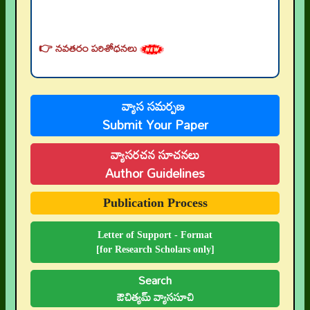
👉 నవతరం పరిశోధనలు
👉 Current Issue
👉 Call for Papers
వ్యాస సమర్పణ
👉 Author Guidelines
Submit Your Paper
👉 Submit Abstract
వ్యాసరచన సూచనలు
👉 Peer-Review Statement
Author Guidelines
👉 UGC-CARE Coverage
Publication Process
👉 UGC-CARE రద్దు
Letter of Support - Format
[for Research Scholars only]
Search
ఔచిత్యమ్ వ్యాససూచి