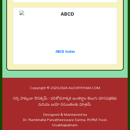
ABCD Index
Copyright © 2020-2024 AUCHITHYAM.COM
సర్వ హక్కులూ ఔచిత్యమ్ - పరిశోధనాత్మక అంతర్జాల తెలుగు మాసపత్రికకు
మరియు ఆయా రచయితలకు మాత్రమే.
Designed & Maintained by
Dr. Rambhatla Parvatheeswara Sarma, RVRM Trust,
Visakhapatnam.