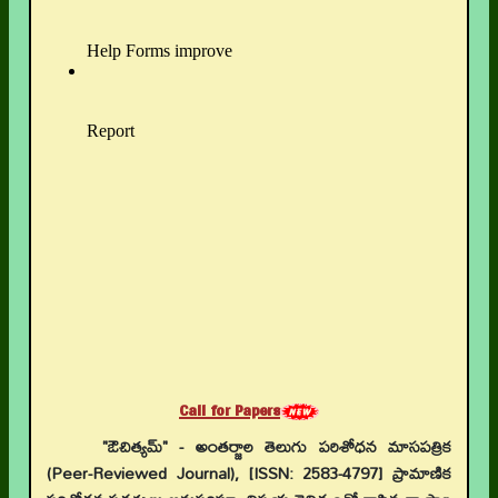
Call for Papers
"ఔచిత్యమ్" - అంతర్జాల తెలుగు పరిశోధన మాసపత్రిక
(Peer-Reviewed Journal), [ISSN: 2583-4797] ప్రామాణిక