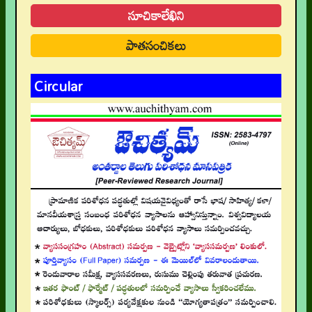
సూచికాలేఖిని
పాతసంచికలు
Circular