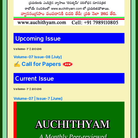
Upcoming Issue
Volume-7 | 2026
Volume-07 Issue-08 [July]
✍ Call for Papers
Current Issue
Volume-7 | 2026
Volume-07 | Issue-7 [June]