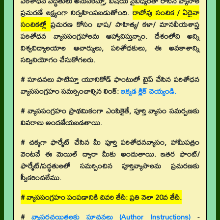
పరిశోధన పద్ధతులు అనుసరిస్తూ, విషయ వైవిధ్యంతో రాసిన వ్యాసాల
ప్రచురణే లక్ష్యంగా నిర్వహింపబడుతోంది.
రాబోవు సంచిక / ఏదైనా
సంచికల్లో
ప్రచురణ కోసం భాష/ సాహిత్య/ కళా/ మానవీయశాస్త్ర
పరిశోధన వ్యాససంగ్రహాలను ఆహ్వానిస్తున్నాం. దేశంలోని అన్ని
విశ్వవిద్యాలయాల ఆచార్యులు, పరిశోధకులు, ఈ అవకాశాన్ని
సద్వినియోగం చేసుకోగలరు.
# సూచనలు పాటిస్తూ యూనికోడ్ ఫాంటులో టైప్ చేసిన పరిశోధన
వ్యాససంగ్రహం సమర్పించాల్సిన లింక్:
ఇక్కడ క్లిక్ చెయ్యండి.
# వ్యాససంగ్రహం ప్రాథమికంగా ఎంపికైతే, పూర్తి వ్యాసం సమర్పణకు
వివరాలు అందజేయబడతాయి.
# చక్కగా ఫార్మేట్ చేసిన మీ పూర్తి పరిశోధనవ్యాసం, హామీపత్రం
వెంటనే ఈ మెయిల్ ద్వారా మీకు అందుతాయి. ఇతర ఫాంట్/
ఫార్మేట్/పద్ధతులలో సమర్పించిన పూర్తివ్యాసాలను ప్రచురణకు
స్వీకరించలేము.
# వ్యాససంగ్రహం పంపడానికి చివరి తేదీ: ప్రతి నెలా 20వ తేదీ.
#
వ్యాసరచయితలకు సూచనలు (Author Instructions)
-