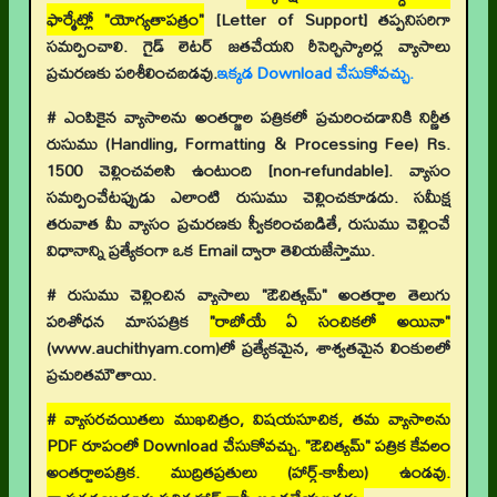
ఫార్మేట్లో "యోగ్యతాపత్రం"
[Letter of Support]
తప్పనిసరిగా
సమర్పించాలి. గైడ్ లెటర్ జతచేయని రీసెర్చిస్కాలర్ల వ్యాసాలు
ప్రచురణకు పరిశీలించబడవు.
ఇక్కడ Download చేసుకోవచ్చు.
# ఎంపికైన వ్యాసాలను అంతర్జాల పత్రికలో ప్రచురించడానికి నిర్ణీత
రుసుము (Handling, Formatting & Processing Fee) Rs.
1500 చెల్లించవలసి ఉంటుంది [non-refundable]. వ్యాసం
సమర్పించేటప్పుడు ఎలాంటి రుసుము చెల్లించకూడదు. సమీక్ష
తరువాత మీ వ్యాసం ప్రచురణకు స్వీకరించబడితే, రుసుము చెల్లించే
విధానాన్ని ప్రత్యేకంగా ఒక Email ద్వారా తెలియజేస్తాము.
# రుసుము చెల్లించిన వ్యాసాలు "ఔచిత్యమ్" అంతర్జాల తెలుగు
పరిశోధన మాసపత్రిక
"రాబోయే ఏ సంచికలో అయినా"
(www.auchithyam.com)లో ప్రత్యేకమైన, శాశ్వతమైన లింకులలో
ప్రచురితమౌతాయి.
# వ్యాసరచయితలు ముఖచిత్రం, విషయసూచిక, తమ వ్యాసాలను
PDF రూపంలో Download చేసుకోవచ్చు. "ఔచిత్యమ్" పత్రిక కేవలం
అంతర్జాలపత్రిక. ముద్రితప్రతులు (హార్డ్-కాపీలు) ఉండవు.