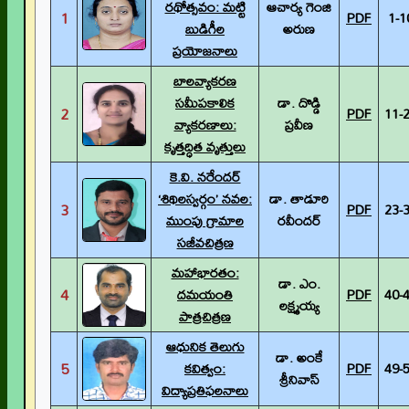
రథోత్సవం: మట్టి
ఆచార్య గెంజి
1
PDF
1-1
బుడిగీల
అరుణ
ప్రయోజనాలు
బాలవ్యాకరణ
సమీపకాలిక
డా. దొడ్డి
2
PDF
11-
వ్యాకరణాలు:
ప్రవీణ
కృత్తద్ధిత వృత్తులు
కె.వి. నరేందర్
‘శిథిలస్వర్గం’ నవల:
డా. తాడూరి
3
PDF
23-
ముంపు గ్రామాల
రవీందర్
సజీవచిత్రణ
మహాభారతం:
డా. ఎం.
4
దమయంతి
PDF
40-
లక్ష్మయ్య
పాత్రచిత్రణ
ఆధునిక తెలుగు
డా. అంకే
5
కవిత్వం:
PDF
49-
శ్రీనివాస్
విద్యాప్రతిఫలనాలు