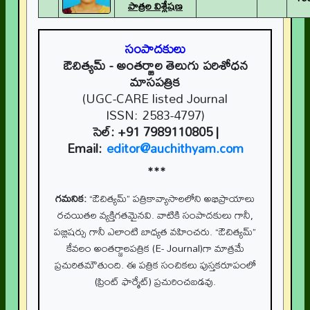
పాత్రల విశ్లేషణ
సంపాదకులు
ఔచిత్యమ్
- అంతర్జాల తెలుగు పరిశోధన
మాసపత్రిక
(UGC-CARE listed Journal
ISSN: 2583-4797)
సెల్:
+91 7989110805
|
Email:
editor@auchithyam.com
***
గమనిక:
“ఔచిత్యమ్” పత్రికావ్యాసాలలోని అభిప్రాయాలు
రచయితల వ్యక్తిగతమైనవి. వాటికి సంపాదకులు గానీ,
పబ్లిషర్సు గానీ ఎలాంటి బాధ్యత వహించరు. “ఔచిత్యమ్”
కేవలం అంతర్జాలపత్రిక (E- Journal)గా మాత్రమే
ప్రచురితమౌతుంది. ఈ పత్రిక సంచికలు పుస్తకరూపంలో
(ప్రింట్ ఫార్మేట్) ప్రచురించబడవు.