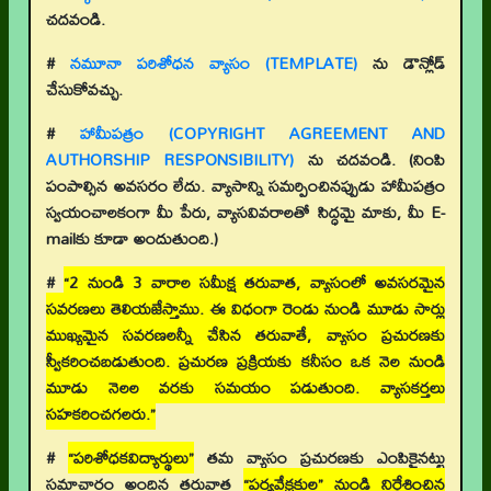
చదవండి.
#
నమూనా పరిశోధన వ్యాసం (TEMPLATE)
ను డౌన్లోడ్
చేసుకోవచ్చు.
#
హామీపత్రం (COPYRIGHT AGREEMENT AND
AUTHORSHIP RESPONSIBILITY)
ను చదవండి. (నింపి
పంపాల్సిన అవసరం లేదు. వ్యాసాన్ని సమర్పించినప్పుడు హామీపత్రం
స్వయంచాలకంగా మీ పేరు, వ్యాసవివరాలతో సిద్ధమై మాకు, మీ E-
mailకు కూడా అందుతుంది.)
#
“2 నుండి 3 వారాల సమీక్ష తరువాత, వ్యాసంలో అవసరమైన
సవరణలు తెలియజేస్తాము. ఈ విధంగా రెండు నుండి మూడు సార్లు
ముఖ్యమైన సవరణలన్నీ చేసిన తరువాతే, వ్యాసం ప్రచురణకు
స్వీకరించబడుతుంది. ప్రచురణ ప్రక్రియకు కనీసం ఒక నెల నుండి
మూడు నెలల వరకు సమయం పడుతుంది. వ్యాసకర్తలు
సహకరించగలరు.”
#
“పరిశోధకవిద్యార్థులు”
తమ వ్యాసం ప్రచురణకు ఎంపికైనట్టు
సమాచారం అందిన తరువాత
“పర్యవేక్షకుల” నుండి నిర్దేశించిన