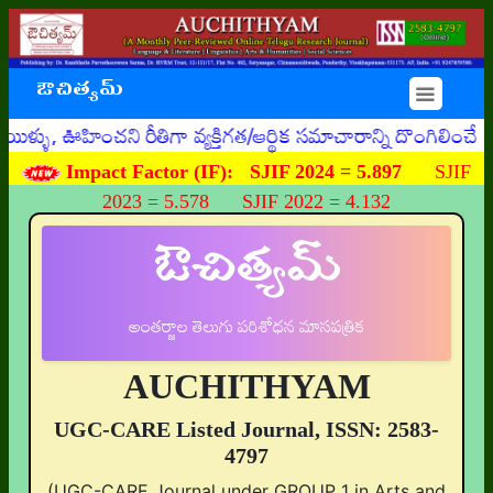
ఔచిత్యమ్
☰
ు, ఊహించని రీతిగా వ్యక్తిగత/ఆర్థిక సమాచారాన్ని దొంగిలించే 
Impact Factor (IF):
SJIF 2024 = 5.897
SJIF
2023 = 5.578 SJIF 2022 = 4.132
ఔచిత్యమ్
అంతర్జాల తెలుగు పరిశోధన మాసపత్రిక
AUCHITHYAM
UGC-CARE Listed Journal, ISSN: 2583-
4797
(UGC-CARE Journal under GROUP 1 in Arts and