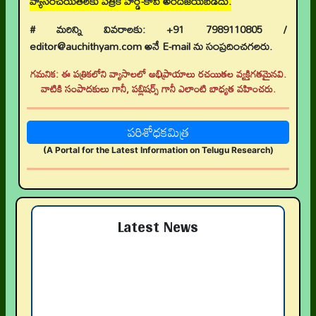
వ్యాసరచయితలకు పత్రిక హార్డ్-కాపీ అందజేయబడదు.
# మరిన్ని వివరాలకు: +91 7989110805 /
editor@auchithyam.com అనే E-mail ను సంప్రదించగలరు.
గమనిక: ఈ పత్రికలోని వ్యాసాలలో అభిప్రాయాలు రచయితల వ్యక్తిగతమైనవి.
వాటికి సంపాదకులు గానీ, పబ్లిషర్స్ గానీ ఎలాంటి బాధ్యత వహించరు.
పరిశోధకమిత్ర
(A Portal for the Latest Information on Telugu Research)
Latest News