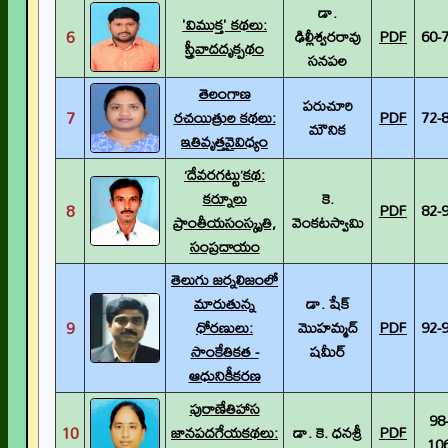
డా.
'విముక్త' కథలు:
6
ఢిల్లీశ్వరరావు
PDF
60-
స్త్రీవాదదృక్పథం
సనపల
తెలంగాణ
పరుచూరి
7
రచయిత్రుల కథలు:
PDF
72-
మౌనిక
ఇతివృత్తవైవిధ్యం
‘దేవరగట్టు’కథ:
కర్నూలు
కె.
8
PDF
82-
ప్రాంతీయసంస్కృతి,
వెంకటస్వామి
సంప్రదాయం
తెలుగు జర్నలిజంలో
మారుతున్న
డా. షేక్
9
ధోరణులు:
మొహమ్మద్
PDF
92-
సాంకేతికత -
షమీర్
ఆధునికీకరణ
పురాణేతిహాస
98
10
జానపదగేయకథలు:
డా. కె. ధనశ్రీ
PDF
10