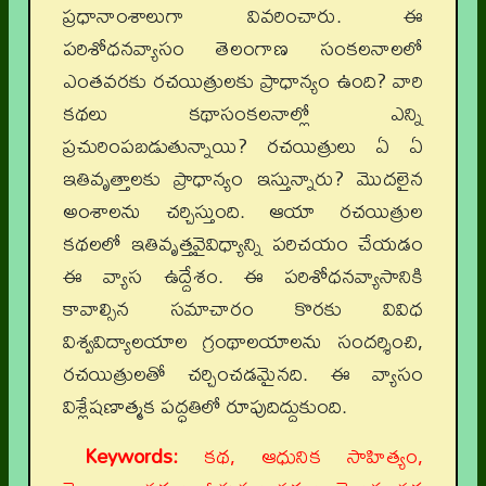
ప్రధానాంశాలుగా వివరించారు. ఈ
పరిశోధనవ్యాసం తెలంగాణ సంకలనాలలో
ఎంతవరకు రచయిత్రులకు ప్రాధాన్యం ఉంది? వారి
కథలు కథాసంకలనాల్లో ఎన్ని
ప్రచురింపబడుతున్నాయి? రచయిత్రులు ఏ ఏ
ఇతివృత్తాలకు ప్రాధాన్యం ఇస్తున్నారు? మొదలైన
అంశాలను చర్చిస్తుంది. ఆయా రచయిత్రుల
కథలలో ఇతివృత్తవైవిధ్యాన్ని పరిచయం చేయడం
ఈ వ్యాస ఉద్దేశం. ఈ పరిశోధనవ్యాసానికి
కావాల్సిన సమాచారం కొరకు వివిధ
విశ్వవిద్యాలయాల గ్రంథాలయాలను సందర్శించి,
రచయిత్రులతో చర్చించడమైనది. ఈ వ్యాసం
విశ్లేషణాత్మక పద్ధతిలో రూపుదిద్దుకుంది.
Keywords:
కథ, ఆధునిక సాహిత్యం,