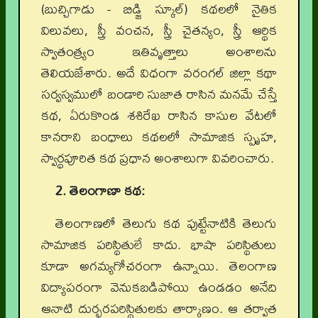
(బుచ్చిగాడు - బిడ్జి స్కూల్‌) కథలలో నైతిక
విలువలు, స్త్రీ వంచన, స్త్రీ చైతన్యం, స్త్రీ ఆర్థిక
స్వాతంత్య్రం ఇతివృత్తాలు అంశాలను
తెలియజేశారు. అదే విధంగా వరంగల్‌ జిల్లా కథా
సర్వస్వములో బండారి సుజాత రాసిన మనమే చేస్తే
కథ, ఏరుకొండ శశిరేఖ రాసిన కాసుల వేటలో
కానరాని బంధాలు కథలలో సామాజిక స్పృహ,
స్వార్థపూరిత కథ ప్రధాన అంశాలుగా వివరించారు.
2. తెలంగాణా కథ:
తెలంగాణలో తెలుగు కథ పుట్టేనాటికి తెలుగు
సామాజిక పరిస్థితులే కాదు. భాషా పరిస్థితులు
కూడా అగమ్యగోచరంగా ఉన్నాయి. తెలంగాణ
విద్యాపరంగా వెనుకబడిపోయి ఉండడం అనేది
ఆనాటి దుర్భరపరిస్థితులకు తార్కాణం. ఆ తర్వాత