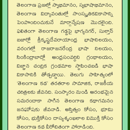
తెలంగాణ ప్రజల్లో స్వాభిమానం, స్వభాషాభిమానం,
తెలంగాణ విద్యావంతుల్లో సాంస్కృతికవికాసాన్ని
పెంపొందించుకునే మార్గాన్వేషణ మొదలైంది.
ఫలితంగా తెలంగాణ గడ్డపై భాగ్యనగర్, సుల్తాన్
బజార్లో శ్రీకృష్ణదేవరాయాంధ్ర భాషానిలయం,
వరంగల్లో రాజరాజనరేంద్ర భాషా నిలయం,
సింకింద్రాబాద్లో ఆంధ్రసంవర్ధిని గ్రంథాలయం,
విజ్ఞాన చంద్రిక గ్రంథమాల స్థాపించబడి భాషా
వికాసానికి తోడ్పడ్డాయి. తెలుగు సాహిత్యంలో
‘తెలంగాణ కథ’ తరతరాల సామాజిక, రాజకీయ
చరిత్రలకు జీవనది. సంస్కారం నుండి ఆరంభమైన
సమరందాకా సాగిన తెలంగాణ కథాగమనం
జనఘోషకు జీవనాడి. అస్తిత్వం కోసం, భూమి
కోసం, భుక్తికోసం దాస్యశృంఖలాల విముక్తి కోసం
తెలంగాణ కథ వీరోచితంగా పోరాడింది.