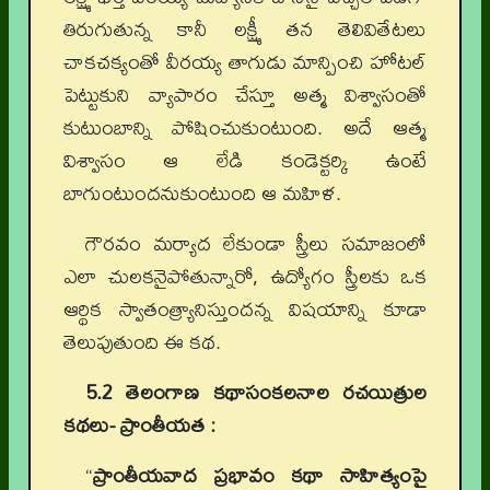
తిరుగుతున్న కానీ లక్ష్మీ తన తెలివితేటలు
చాకచక్యంతో వీరయ్య తాగుడు మాన్పించి హోటల్
పెట్టుకుని వ్యాపారం చేస్తూ అత్మ విశ్వాసంతో
కుటుంబాన్ని పోషించుకుంటుంది. అదే ఆత్మ
విశ్వాసం ఆ లేడి కండెక్టర్కి ఉంటే
బాగుంటుందనుకుంటుంది ఆ మహిళ.
గౌరవం మర్యాద లేకుండా స్త్రీలు సమాజంలో
ఎలా చులకనైపోతున్నారో, ఉద్యోగం స్త్రీలకు ఒక
ఆర్థిక స్వాతంత్య్రానిస్తుందన్న విషయాన్ని కూడా
తెలుపుతుంది ఈ కథ.
5.2 తెలంగాణ కథాసంకలనాల రచయిత్రుల
కథలు- ప్రాంతీయత :
“
ప్రాంతీయవాద ప్రభావం కథా సాహిత్యంపై