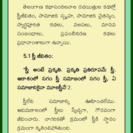
తెలంగాణ కథాసంకలనాల రచయిత్రుల కథల్లో
స్త్రీజీవితం, సామాజిక స్పృహ, సామాజిక చైతన్యం,
స్వార్థపూరిత కథలు, వలసలు, మానవ
సంబంధాలు, ప్రపంచీకరణ కథలు
ప్రధానాంశాలుగా ఉన్నాయి.
5.1 స్త్రీ జీవితం:
“స్త్రీ అంటే ప్రకృతి. ప్రకృతి ప్రతిరూపమే స్త్రీ.
ఆకాశంలో సగం స్త్రీ సమాజంలో సగం స్త్రీ, ఏ
సమాజానికైనా మూలస్త్రీనే
”2.
స్త్రీలేని సమాజాన్ని ఊహించలేము.
ఆదిమకాలంలో స్త్రీలు స్వేచ్ఛగా, గౌరవంగా
జీవించారు. నాగరికతో క్రమంలో స్త్రీకి స్థానం
క్రమంగా కృశించిపోతుంది.