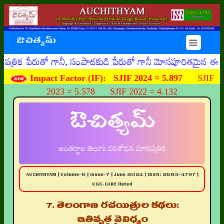
ఔచిత్యమ్
☰
రుతో గానీ, సంపాదకుడి పేరుతో గానీ మోసపూరితమైన ఈమెయిళ్ళు, ఊ
Impact Factor (IF):
SJIF 2024 = 5.897
SJIF
2023 = 5.578 SJIF 2022 = 4.132
ఔచిత్యమ్
అంతర్జాల తెలుగు పరిశోధన మాసపత్రిక
AUCHITHYAM | Volume-5 | Issue-7 | June 2024 | ISSN: 2583-4797 |
UGC-CARE listed
7. తెలంగాణ రచయిత్రుల కథలు:
ఇతివృత్త వైవిధ్యం