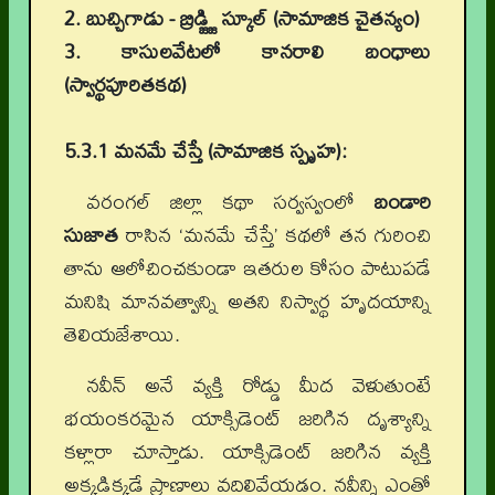
2. బుచ్చిగాడు - బ్రిడ్జ్జి స్కూల్ (సామాజిక చైతన్యం)
3. కాసులవేటలో కానరాలి బంధాలు
(స్వార్థపూరితకథ)
5.3.1 మనమే చేస్తే (సామాజిక స్పృహ):
వరంగల్ జిల్లా కథా సర్వస్వంలో
బండారి
సుజాత
రాసిన ‘మనమే చేస్తే’ కథలో తన గురించి
తాను ఆలోచించకుండా ఇతరుల కోసం పాటుపడే
మనిషి మానవత్వాన్ని అతని నిస్వార్థ హృదయాన్ని
తెలియజేశాయి.
నవీన్ అనే వ్యక్తి రోడ్డు మీద వెళుతుంటే
భయంకరమైన యాక్సిడెంట్ జరిగిన దృశ్యాన్ని
కళ్లారా చూస్తాడు. యాక్సిడెంట్ జరిగిన వ్యక్తి
అక్కడిక్కడే ప్రాణాలు వదిలివేయడం. నవీన్ని ఎంతో