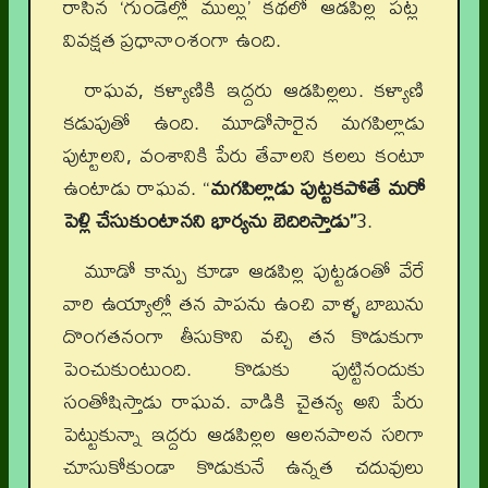
రాసిన ‘గుండెల్లో ముల్లు’ కథలో ఆడపిల్ల పట్ల
వివక్షత ప్రధానాంశంగా ఉంది.
రాఘవ, కళ్యాణికి ఇద్దరు ఆడపిల్లలు. కళ్యాణి
కడుపుతో ఉంది. మూడోసారైన మగపిల్లాడు
పుట్టాలని, వంశానికి పేరు తేవాలని కలలు కంటూ
ఉంటాడు రాఘవ. “
మగపిల్లాడు పుట్టకపోతే మరో
పెళ్లి చేసుకుంటానని భార్యను బెదిరిస్తాడు”
3.
మూడో కాన్పు కూడా ఆడపిల్ల పుట్టడంతో వేరే
వారి ఉయ్యాల్లో తన పాపను ఉంచి వాళ్ళ బాబును
దొంగతనంగా తీసుకొని వచ్చి తన కొడుకుగా
పెంచుకుంటుంది. కొడుకు పుట్టినందుకు
సంతోషిస్తాడు రాఘవ. వాడికి చైతన్య అని పేరు
పెట్టుకున్నా ఇద్దరు ఆడపిల్లల ఆలనపాలన సరిగా
చూసుకోకుండా కొడుకునే ఉన్నత చదువులు