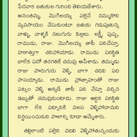
పేదవారి బతుకుల గురించి తెలియజేశారు.
అనంతమ్మ, మొగిలయ్య పల్లెనే నమ్ముకొని
వ్యవసాయం చేసుకుంటూ బతుకు గడుపుతున్న
వాళ్ళు, వాళ్ళకి నలుగురు పిల్లలు. లక్ష్మీ, పుష్ప,
రాముడు, రాజు. మొగిలయ్య తాపీ పనిచేస్తూ,
హఠాత్తుగా చనిపోయాడు. రాముడు పరిస్థితి
బాలేక పదో తరగతికే చదువు ఆపేశాడు. తమ్ముడు
రాజు పొరుగురు వెళ్ళి, బాగా చదివి పది
పాసయ్యాడు. రాముడు ప్రోత్సాహంతో రాజు
పట్నం వెళ్ళి అక్కడే తాపీ పని చేస్తూ వచ్చిన
డబ్బుతో చదువుకుంటాడు. రాజు ఆర్థిక పరిస్థితి
బాగా లేక పట్నానికి వలస వెళ్ళిపోదామని
నిర్ణయించుకుని పొలాన్ని కూడా అమ్మేశారు.
తల్లిలాంటి పల్లెని వదిలి వెళ్ళిపోతున్నందుకు