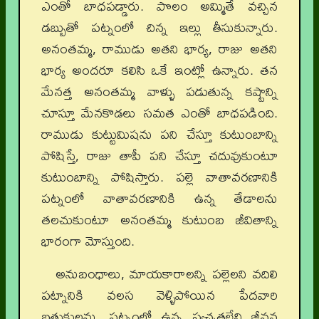
ఎంతో బాధపడ్డారు. పొలం అమ్మితే వచ్చిన
డబ్బుతో పట్నంలో చిన్న ఇల్లు తీసుకున్నారు.
అనంతమ్మ, రాముడు అతని భార్య, రాజు అతని
భార్య అందరూ కలిసి ఒకే ఇంట్లో ఉన్నారు. తన
మేనత్త అనంతమ్మ వాళ్ళు పడుతున్న కష్టాన్ని
చూస్తూ మేనకొడలు సమత ఎంతో బాధపడింది.
రాముడు కుట్టుమిషను పని చేస్తూ కుటుంబాన్ని
పోషిస్తే, రాజు తాపీ పని చేస్తూ చదువుకుంటూ
కుటుంబాన్ని పోషిస్తారు. పల్లె వాతావరణానికి
పట్నంలో వాతావరణానికి ఉన్న తేడాలను
తలచుకుంటూ అనంతమ్మ కుటుంబ జీవితాన్ని
భారంగా మోస్తుంది.
అనుబంధాలు, మాయకారాలన్ని పల్లెలని వదిలి
పట్నానికి వలస వెళ్ళిపోయిన పేదవారి
బతుకులను, పట్నంలో ఉన్న స్వచ్ఛతలేని జీవన