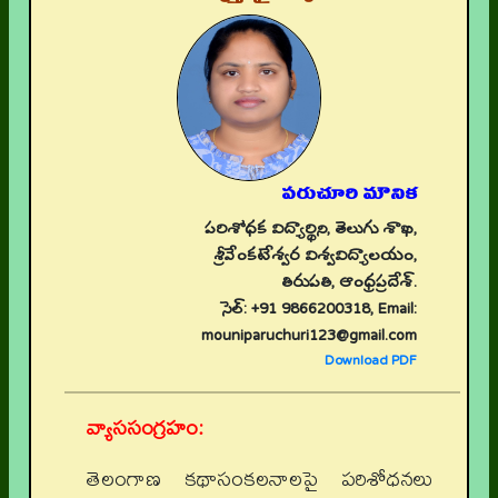
పరుచూరి మౌనిక
పరిశోధక విద్యార్థిని, తెలుగు శాఖ,
శ్రీవేంకటేశ్వర విశ్వవిద్యాలయం,
తిరుపతి, ఆంధ్రప్రదేశ్.
సెల్: +91 9866200318, Email:
mouniparuchuri123@gmail.com
Download PDF
వ్యాససంగ్రహం:
తెలంగాణ కథాసంకలనాలపై పరిశోధనలు