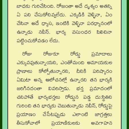
బాధకు గురిచేసింది. రోజంతా అదే దృశ్యం అతన్ని
ఏ పని చేసుకోనివ్వలేదు. ఎక్కడికి వెళ్ళినా, ఏం
చేసినా అదే ధ్యాస, ఇంటికి వెళ్ళినా పరధ్యానంలో
ఉన్నాడు నవీన్. భార్య వసుంధర పిలిచినా
పట్టించుకోవడం లేదు.
రోజు రోజుకూ రోడ్డు ప్రమాదాలు
ఎక్కువవుతున్నాయని, ఎంతోమంది అమాయకుల
ప్రాణాలు కోల్పోతున్నారని, దీనికి పరిష్కారం
ఏమిటా అన్న ఆలోచనల్లో ఉన్నారని తన భార్యకి
జరిగినదంతా వివరిస్తాడు. భర్త ప్రమాదంలో
చనిపోతే భార్యభర్తలు రోడ్డున పడ్డ దు:స్థితిని
గురించి తన భార్యకు చెబుతున్నాడు నవీన్, రోడ్డుపై
ప్రయాణం చేసేటప్పుడు ఎలాంటి జాగ్రత్తలు
తీసుకోవాలో ప్రయాణికులకు అవగాహన