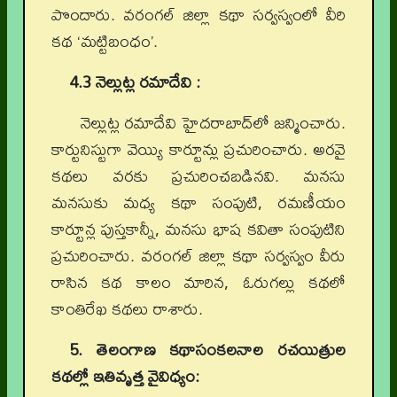
పొందారు. వరంగల్‌ జిల్లా కథా సర్వస్వంలో వీరి
కథ ‘మట్టిబంధం’.
4.3 నెల్లుట్ల రమాదేవి :
నెల్లుట్ల రమాదేవి హైదరాబాద్‌లో జన్మించారు.
కార్టునిస్టుగా వెయ్యి కార్టూన్లు ప్రచురించారు. అరవై
కథలు వరకు ప్రచురించబడినవి. మనసు
మనసుకు మధ్య కథా సంపుటి, రమణీయం
కార్టూన్ల పుస్తకాన్నీ, మనసు భాష కవితా సంపుటిని
ప్రచురించారు. వరంగల్‌ జిల్లా కథా సర్వస్వం వీరు
రాసిన కథ కాలం మారిన, ఓరుగల్లు కథలో
కాంతిరేఖ కథలు రాశారు.
5. తెలంగాణ కథాసంకలనాల రచయిత్రుల
కథల్లో ఇతివృత్త వైవిధ్యం: