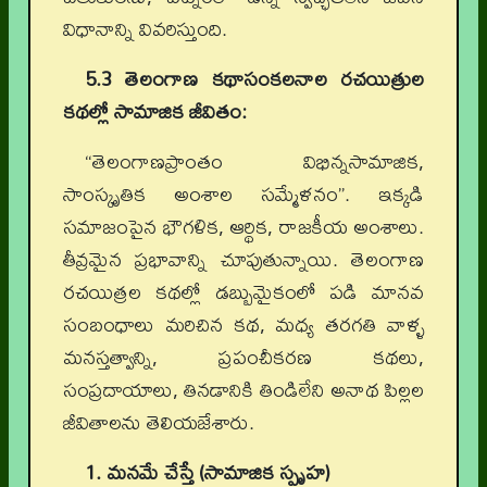
విధానాన్ని వివరిస్తుంది.
5.3 తెలంగాణ కథాసంకలనాల రచయిత్రుల
కథల్లో సామాజిక జీవితం:
“తెలంగాణప్రాంతం విభిన్నసామాజిక,
సాంస్కృతిక అంశాల సమ్మేళనం”. ఇక్కడి
సమాజంపైన భౌగళిక, ఆర్థిక, రాజకీయ అంశాలు.
తీవ్రమైన ప్రభావాన్ని చూపుతున్నాయి.
తెలంగాణ
రచయిత్రల కథల్లో డబ్బుమైకంలో పడి మానవ
సంబంధాలు మరిచిన కథ, మధ్య తరగతి వాళ్ళ
మనస్తత్వాన్ని, ప్రపంచీకరణ కథలు,
సంప్రదాయాలు, తినడానికి తిండిలేని అనాథ పిల్లల
జీవితాలను తెలియజేశారు.
1. మనమే చేస్తే (సామాజిక స్పృహ)