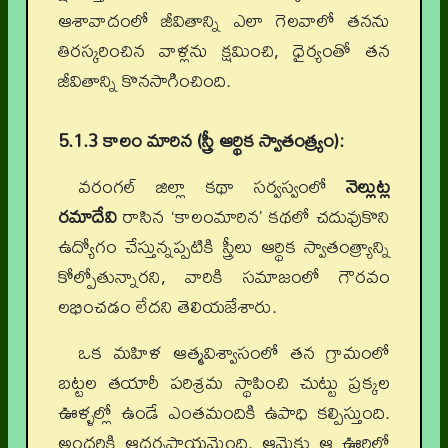
ఆశావాదంలో జీవితాన్ని ఎలా గెలవాలో తనను
తిరస్కరించిన వాళ్లను క్షమించి, ధైర్యంతో తన
జీవితాన్ని కొనసాగించింది.
5.1.3 కాలం మారిన (స్త్రీ ఆర్థిక స్వాతంత్య్రం):
వరంగల్ జిల్లా కథా సర్వస్వంలో
నెల్లుట్ల
రమాదేవి
రాసిన ‘కాలంమారిన’ కథలో చదువుకొని
ఉద్యోగం చేస్తున్నప్పటికి స్త్రీలు ఆర్థిక స్వాతంత్య్రాన్ని
కోల్పోతున్నారని, వారికి సమాజంలో గౌరవం
లభించడం లేదని తెలియజేశారు.
ఒక మహిళ ఆత్మవిశ్వాసంలో తన గ్రామంలో
బట్టల తయారీ పరిశ్రమ స్థాపించి చుట్టు ప్రక్కల
ఊళ్ళల్లో ఉండే ఎంతమందికి ఉపాధి కల్పిస్తుంది.
అందరికి ఆదర్శప్రాయమైంది. ఆమెకు ఆ ఊరిలో