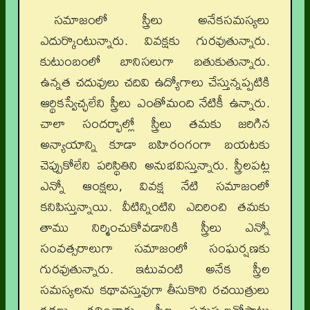
సమాజంలో స్త్రీలు అనేకసమస్యలు
ఎదుర్కొంటున్నారు. వివక్షకు గురవుతున్నారు.
కుటుంబంలో బానిసలుగా బతుకుతున్నారు.
ఉన్నత చదువులు చదివి ఉద్యోగాలు చేస్తున్నప్పటికి
ఆర్థికస్వేచ్ఛలేని స్త్రీలు ఎంతోమంది నేటికీ ఉన్నారు.
చాలా సందర్భాల్లో స్త్రీలు తమకు జరిగిన
అన్యాయాన్ని కూడా బహిరంగంగా బయటకు
చెప్పుకోలేని పరిస్థితిని అనుభవిస్తున్నారు. స్త్రీలపట్ల
ఎన్నో ఆంక్షలు, వివక్ష నేటి సమాజంలో
కనిపిస్తున్నాయి. వీటిన్నింటిని ఎదిరించి తమకు
తాము నిర్మించుకోవడానికి స్త్రీలు ఎన్నో
సంవత్సరాలుగా సమాజంలో సంఘర్షణకు
గురవుతున్నారు. ఇటువంటి అనేక స్త్రీల
సమస్యలను కథావస్తువుగా తీసుకొని రచయిత్రులు