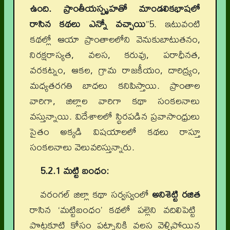
ఉంది. ప్రాంతీయస్పృహతో మాండలికభాషలో
రాసిన కథలు ఎన్నో వచ్చాయి
”5. ఇటువంటి
కథల్లో ఆయా ప్రాంతాలలోని వెనుకుబాటుతనం,
నిరక్షరాస్యత, వలస, కరువు, పరాధీనత,
వరకట్నం, ఆకల, గ్రామ రాజకీయం, దారిద్య్రం,
మధ్యతరగతి బాధలు కనిపిస్తాయి. ప్రాంతాల
వారిగా, జిల్లాల వారిగా కథా సంకలనాలు
వస్తున్నాయి. విదేశాలలో స్థిరపడిన ప్రవాసాంధ్రులు
సైతం అక్కడి విషయాలలో కథలు రాస్తూ
సంకలనాలు వెలువరిస్తున్నారు.
5.2.1 మట్టి బంధం:
వరంగల్ జిల్లా కథా సర్వస్వంలో
అనిశెట్టి రజిత
రాసిన ‘మట్టిబంధం’ కథలో పల్లెని వదిలిపెట్టి
పొట్టకూటి కోసం పట్నానికి వలస వెళ్ళిపోయిన