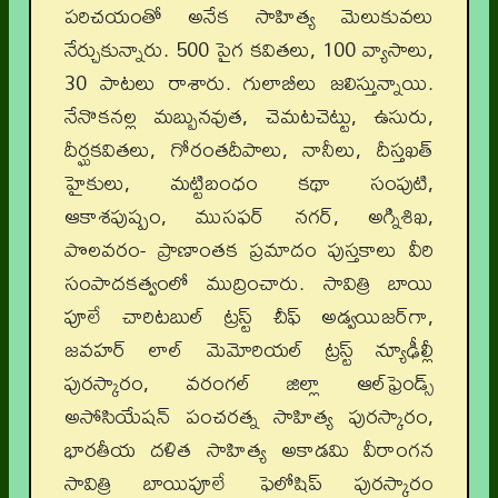
పరిచయంతో అనేక సాహిత్య మెలుకువలు
నేర్చుకున్నారు. 500 పైగ కవితలు, 100 వ్యాసాలు,
30 పాటలు రాశారు. గులాబీలు జలిస్తున్నాయి.
నేనొకనల్ల మబ్బునవుత, చెమటచెట్టు, ఉసురు,
దీర్ఘకవితలు, గోరంతదీపాలు, నానీలు, దీస్తఖత్‌
హైకులు, మట్టిబంధం కథా సంపుటి,
ఆకాశపుష్పం, ముసఫర్‌ నగర్‌, అగ్నిశిఖ,
పొలవరం- ప్రాణాంతక ప్రమాదం పుస్తకాలు వీరి
సంపాదకత్వంలో ముద్రించారు. సావిత్రి బాయి
పూలే చారిటబుల్‌ ట్రస్ట్‌ చీఫ్‌ అడ్వయిజర్‌గా,
జవహర్‌ లాల్‌ మెమోరియల్‌ ట్రస్ట్‌ న్యూఢీల్లీ
పురస్కారం, వరంగల్‌ జిల్లా ఆల్‌ఫ్రెండ్స్‌
అసోసియేషన్‌ పంచరత్న సాహిత్య పురస్కారం,
భారతీయ దళిత సాహిత్య అకాడమి వీరాంగన
సావిత్రి బాయిపూలే ఫెలోషిప్‌ పురస్కారం