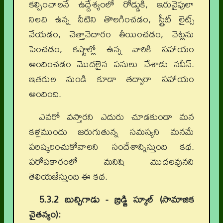
కల్పించాలనే ఉద్దేశ్యంలో రోడ్డుకి, ఇరువైపులా
నిలచి ఉన్న నీటిని తొలగించడం, స్ట్రీట్ లైట్స్
వేయడం, చెత్తాచెదారం తీయించడం, చెట్లను
పెంచడం, కష్టాల్లో ఉన్న వారికి సహాయం
అందించడం మొదలైన పనులు చేశాడు నవీన్.
ఇతరుల నుండి కూడా తద్వారా సహాయం
అందింది.
ఎవరో వస్తారని ఎదురు చూడకుండా మన
కళ్లముందు జరుగుతున్న సమస్యని మనమే
పరిష్కరించుకోవాలని సందేశాన్నిస్తుంది కథ.
పరోపకారంలో మనిషి మొదలవునని
తెలియజేస్తుంది ఈ కథ.
5.3.2 బుచ్చిగాడు - బ్రిడ్జి స్కూల్ (సామాజిక
చైతన్యం):