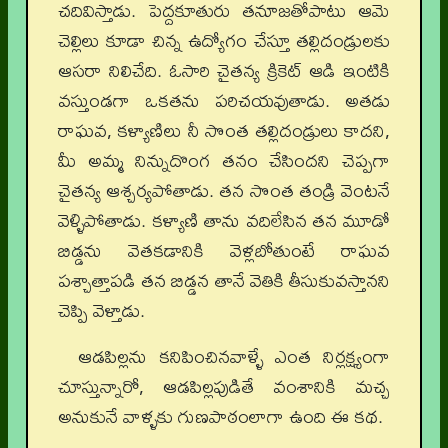
చదివిస్తాడు. పెద్దకూతురు తనూజతోపాటు ఆమె
చెల్లిలు కూడా చిన్న ఉద్యోగం చేస్తూ తల్లిదండ్రులకు
ఆసరా నిలిచేది. ఓసారి చైతన్య క్రికెట్ ఆడి ఇంటికి
వస్తుండగా ఒకతను పరిచయవుతాడు. అతడు
రాఘవ, కళ్యాణిలు నీ సొంత తల్లిదండ్రులు కాదని,
మీ అమ్మ నిన్నుదొంగ తనం చేసిందని చెప్పగా
చైతన్య ఆశ్చర్యపోతాడు. తన సొంత తండ్రి వెంటనే
వెళ్ళిపోతాడు. కళ్యాణి తాను వదిలేసిన తన మూడో
బిడ్డను వెతకడానికి వెళ్లబోతుంటే రాఘవ
పశ్చాత్తాపడి తన బిడ్డన తానే వెతికి తీసుకువస్తానని
చెప్పి వెళ్తాడు.
ఆడపిల్లను కనిపించినవాళ్ళే ఎంత నిర్లక్ష్యంగా
చూస్తున్నారో, ఆడపిల్లపుడితే వంశానికి మచ్చ
అనుకునే వాళ్ళకు గుణపాఠంలాగా ఉంది ఈ కథ.