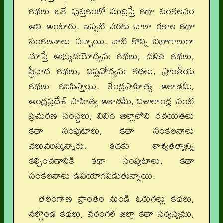
కథలు ఒకే పుస్తకంలో ముద్రిస్తే కథా సంకలనం
అని అంటారు. ఇప్పటి వరకు చాలా రకాల కథా
సంకలనాలు వచ్చాయి. వాటి కొన్ని విభాగాలుగా
చూస్తే అభ్యుదయోద్యమ కథలు, దళిత కథలు,
స్త్రీవాద కథలు, విప్లవోద్యమ కథలు, ప్రాంతీయ
కథలు కనిపిస్తాయి. కేంద్రసాహిత్య అకాడమీ,
ఆంధ్రప్రదేశ్‌ సాహిత్య అకాడమీ, విశాలాంధ్ర వంటి
ప్రచురణ సంస్థలు, వివిధ జిల్లాలోని రచయితలు
కథా సంపుటాలు, కథా సంకలనాలు
వెలువరిస్తున్నారు. కథకు శాశ్వతత్వాన్ని
కల్పించడానికి కథా సంపుటాలు, కథా
సంకలనాలు ఉపయోగపడుతున్నాయి.
తెలంగాణ ప్రాంతం నుండి ఓరుగల్లు కథలు,
నల్గొండ కథలు, వరంగల్‌ జిల్లా కథా సర్వస్వము,