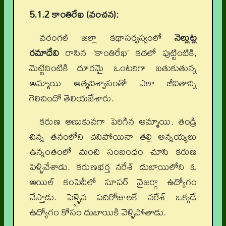
5.1.2 కాంతిరేఖ (వంచన):
వరంగల్ జిల్లా కథాసర్వస్వంలో
నెల్లుట్ల
రమాదేవి
రాసిన ‘కాంతిరేఖ’ కథలో పుట్టింటికి,
మెట్టినింటికి దూరమై ఒంటరిగా బతుకుతున్న
అమ్మాయి ఆత్మవిశ్వాసంతో ఎలా జీవితాన్ని
గెలిచిందో తెలియజేశారు.
కరుణ అణుకువగా పెరిగిన అమ్మాయి. తండ్రి
చిన్న తనంలోని చనిపోయినా తల్లి అన్నయ్యలు
ఉన్నంతంలో మంచి సంబంధం చూసి కరుణ
పెళ్ళిచేశాడు. కరుణభర్త నరేశ్ దుబాయిలోని ఓ
ఆయిల్ కంపెనీలో సూపర్ వైజర్గా ఉద్యోగం
చేస్తాడు. పెళ్ళైన పదిరోజులకే నరేశ్ ఒక్కడే
ఉద్యోగం కోసం దుబాయికి వెళ్ళిపోతాడు.