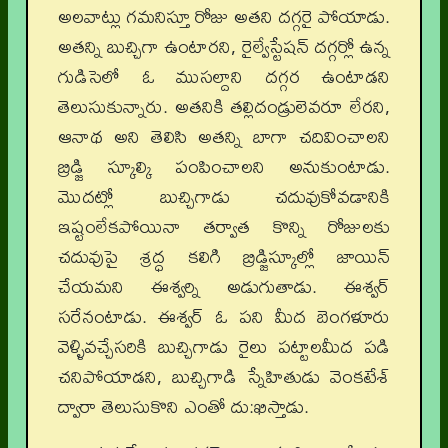
అలవాట్లు గమనిస్తూ రోజు అతని దగ్గరై పోయాడు.
అతన్ని బుచ్చిగా ఉంటారని, రైల్వేస్టేషన్ దగ్గర్లో ఉన్న
గుడిసెలో ఓ ముసల్దాని దగ్గర ఉంటాడని
తెలుసుకున్నారు. అతనికి తల్లిదండ్రులెవరూ లేరని,
ఆనాథ అని తెలిసి అతన్ని బాగా చదివించాలని
బ్రిడ్జి స్కూల్కి పంపించాలని అనుకుంటాడు.
మొదట్లో బుచ్చిగాడు చదువుకోవడానికి
ఇష్టంలేకపోయినా తర్వాత కొన్ని రోజులకు
చదువుపై శ్రద్ధ కలిగి బ్రిడ్జిస్కూల్లో జాయిన్
చేయమని ఈశ్వర్ని అడుగుతాడు. ఈశ్వర్
సరేనంటాడు. ఈశ్వర్ ఓ పని మీద బెంగళూరు
వెళ్ళివచ్చేసరికి బుచ్చిగాడు రైలు పట్టాలమీద పడి
చనిపోయాడని, బుచ్చిగాడి స్నేహితుడు వెంకటేశ్
ద్వారా తెలుసుకొని ఎంతో దు:ఖిస్తాడు.