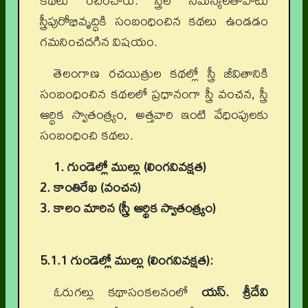
కథలు రచించారు. స్త్రీల సమస్యలతోపాటు
స్త్రీపురోభివృద్ధికి సంబంధించిన కథలు ఉండడం
గమనించదగిన విషయం.
తెలంగాణ రచయిత్రుల కథల్లో స్త్రీ జీవితానికి
సంబంధించిన కథలలో ప్రధానంగా స్త్రీ వంచన, స్త్రీ
ఆర్థిక స్వాతంత్య్రం, అత్తవారి ఇంటి వేధింపులకు
సంబంధించి కథలు.
1. గుండెల్లో ముల్లు (లింగవివక్షత)
2. కాంతిరేఖ (వంచన)
3. కాలం మారిన (స్త్రీ ఆర్థిక స్వాతంత్య్రం)
5.1.1 గుండెల్లో ముల్లు (లింగవివక్షత):
ఓరుగల్లు కథాసంకలనంలో
యస్. శ్రీదేవి