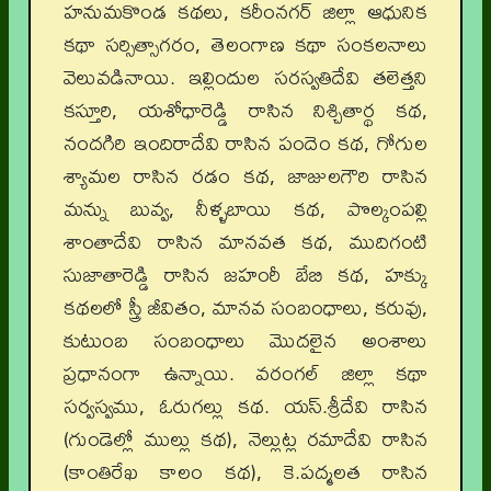
హనుమకొండ కథలు, కరీంనగర్‌ జిల్లా ఆధునిక
కథా సర్సిత్సాగరం, తెలంగాణ కథా సంకలనాలు
వెలువడినాయి. ఇల్లిందుల సరస్వతిదేవి తలెత్తని
కస్తూరి, యశోధారెడ్డి రాసిన నిశ్చితార్థ కథ,
నందగిరి ఇందిరాదేవి రాసిన పందెం కథ, గోగుల
శ్యామల రాసిన రడం కథ, జాజులగౌరి రాసిన
మన్ను బువ్వ, నీళ్ళబాయి కథ, పొల్కంపల్లి
శాంతాదేవి రాసిన మానవత కథ, ముదిగంటి
సుజాతారెడ్డి రాసిన జహంరీ బేబి కథ, హక్కు
కథలలో స్త్రీ జీవితం, మానవ సంబంధాలు, కరువు,
కుటుంబ సంబంధాలు మొదలైన అంశాలు
ప్రధానంగా ఉన్నాయి. వరంగల్‌ జిల్లా కథా
సర్వస్వము, ఓరుగల్లు కథ. యస్‌.శ్రీదేవి రాసిన
(గుండెల్లో ముల్లు కథ), నెల్లుట్ల రమాదేవి రాసిన
(కాంతిరేఖ కాలం కథ), కె.పద్మలత రాసిన