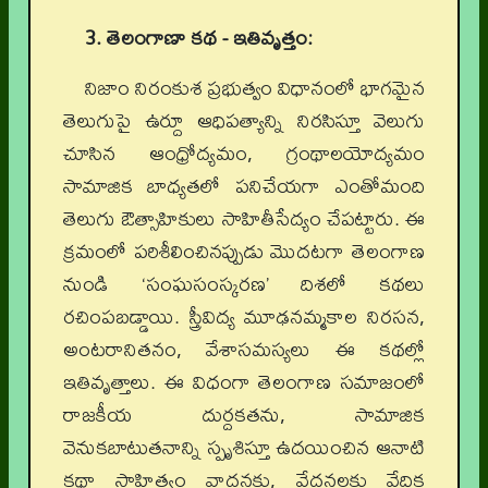
3. తెలంగాణా కథ - ఇతివృత్తం:
నిజాం నిరంకుశ ప్రభుత్వం విధానంలో భాగమైన
తెలుగుపై ఉర్దూ ఆధిపత్యాన్ని నిరసిస్తూ వెలుగు
చూసిన ఆంధ్రోద్యమం, గ్రంథాలయోద్యమం
సామాజిక బాధ్యతలో పనిచేయగా ఎంతోమంది
తెలుగు ఔత్సాహికులు సాహితీసేద్యం చేపట్టారు. ఈ
క్రమంలో పరిశీలించినప్పుడు మొదటగా తెలంగాణ
నుండి ‘సంఘసంస్కరణ’ దిశలో కథలు
రచింపబడ్డాయి. స్త్రీవిద్య మూఢనమ్మకాల నిరసన,
అంటరానితనం, వేశాసమస్యలు ఈ కథల్లో
ఇతివృత్తాలు. ఈ విధంగా తెలంగాణ సమాజంలో
రాజకీయ దుర్దకతను, సామాజిక
వెనుకబాటుతనాన్ని స్పృశిస్తూ ఉదయించిన ఆనాటి
కథా సాహిత్యం వాదనకు, వేదనలకు వేదిక