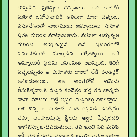
గొప్పపేరు ప్రతిష్ఠలు దక్కుతాయి. ఒక కాలేజీకి
మహిళ దినోత్సవానికి అతిథిగా కూడా వెళ్తుంది.
సమావేశంలో చాలామంది అమ్మాయిలు మహిళ
ప్రగతి గురించి మాట్లాడుతారు. మహిళా అభ్యున్నతి
గురించి అద్భుతమైన తన ప్రసంగంతో
సమావేశంలో మాట్లాడిన జ్యోతిర్మియి అనే
అమ్మాయికి ప్రథమ బహుమతి లభిస్తుంది. తిరిగి
వచ్చేటప్పుడు ఆ మహిళకు దారిలో లేడి కండెక్టర్
కనబడుతుంది. ఇక అంతలోనే ఆమెను
తీసుకెళ్ళడానికి వచ్చిన కండెక్టర్ భర్త తన భార్యను
నానా మాటలు తిట్టి ఇష్టం వచ్చినట్లు బెదిరిస్తాడు.
అది విన్న ఆ మహిళ ఎంత కష్టపడి ఉద్యోగం
చేస్తూ సంపాదిస్తున్న స్త్రీలకు ఆర్థిక స్వేచ్ఛలేదని
ఆలోచిస్తూ బాధపడుతుంది. తన ఇంటి పని మనిషి
లక్ష్మీ భర్త వీరయ్య మద్యానికి బానిసై విచ్చల విడిగా