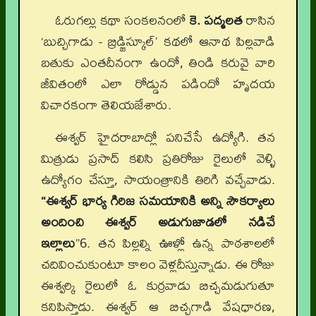
ఓరుగల్లు కథా సంకలనంలో
కె. పద్మలత
రాసిన
‘బుచ్చిగాడు - బ్రిడ్జిస్కూల్’ కథలో ఆనాథ పిల్లవాడి
బతుకు ఎంతదీనంగా ఉందో, తిండి కరువై వారి
జీవితంలో ఎలా రోడ్డున పడిందో హృదయ
విచారకంగా తెలియజేశారు.
ఈశ్వర్ హైదరాబాద్లో పనిచేసే ఉద్యోగి. తన
మిత్రుడు ప్రసాద్ కలిసి ప్రతిరోజు రైలులో వెళ్ళి
ఉద్యోగం చేస్తూ, సాయంత్రానికి తిరిగి వచ్చేవాడు.
“ఈశ్వర్ భార్య గిరిజ సమయానికి అన్ని సౌకర్యాలు
అందించి ఈశ్వర్ అడుగుజాడలో నడిచే
ఇల్లాలు
”6. తన పిల్లల్ని ఊళ్లో ఉన్న పాఠశాలలో
చదివించుకుంటూ కాలం వెళ్లదీస్తున్నాడు. ఈ రోజు
ఈశ్వర్కి రైలులో ఓ కుర్రవాడు బిచ్చమడుగుతూ
కనిపిస్తాడు. ఈశ్వర్ ఆ బిచ్చగాడి వేషధారణ,