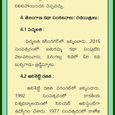
నిలిచిపోయిందని చెప్పవచ్చు.
4. తెలంగాణ కథా సంకలనాలు: రచయిత్రులు:
4.1 పద్మలత :
పద్మలత కరీంనగర్‌లో జన్మించారు. 2016
సంవత్సరంలో బతుకమ్మ కథా సంపుటిని
వెలువరించారు. ఓరుగల్లు కథలో వీరి కథ
బుచ్చిగాడు- బ్రిడ్జిస్కూలు.
4.2 అనిశెట్టి రజిత :
అనిశెట్టి రజిత వరంగల్‌లో జన్మించారు.
1992 సంవత్సరంలో కాకతీయ
విశ్వవిద్యాలయంలో సినియర్‌ అసిస్టెంట్‌గా
ఉద్యోగం చేశారు. 1977 సంవత్సరంలో కాళోజి