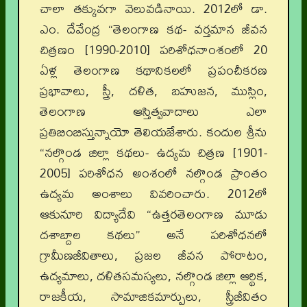
చాలా తక్కువగా వెలువడినాయి. 2012లో డా.
ఎం. దేవేంద్ర “తెలంగాణ కథ- వర్తమాన జీవన
చిత్రణం [1990-2010] పరిశోధనాంశంలో 20
ఏళ్ల తెలంగాణ కథానికలలో ప్రపంచీకరణ
ప్రభావాలు, స్త్రీ, దళిత, బహుజన, ముస్లిం,
తెలంగాణ ఆస్తిత్వవాదాలు ఎలా
ప్రతిబింబిస్తున్నాయో తెలియజేశారు. కందుల శ్రీను
“నల్గొండ జిల్లా కథలు- ఉద్యమ చిత్రణ [1901-
2005] పరిశోధన అంశంలో నల్గొండ ప్రాంతం
ఉద్యమ అంశాలు వివరించారు. 2012లో
ఆకునూరి విద్యాదేవి “ఉత్తరతెలంగాణ మూడు
దశాబ్దాల కథలు” అనే పరిశోధనలో
గ్రామీణజీవితాలు, ప్రజల జీవన పోరాటం,
ఉద్యమాలు, దళితసమస్యలు, నల్గొండ జిల్లా ఆర్థిక,
రాజకీయ, సామాజికమార్పులు, స్త్రీజీవితం