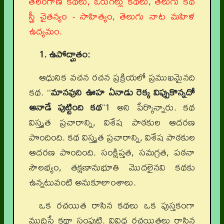
తెలంగాణ కథలు, ఓరుగల్లు కథలు, తెలుగు కథ
స్త్రీ చైతన్యం - సాహిత్యం, తెలుగు నాట మహిళ
ఉద్యమం.
1. ఉపోద్ఘాతం:
ఆధునిక వచన రచన ప్రక్రియలో ప్రముఖమైనది
కథ. ‘‘
మానవుని ఊహ ఏనాడు రెక్క విప్పుకొన్నదో
ఆనాడే పుట్టింది కథ
’’1 అని పేర్కొన్నారు. కథ
విస్తృత ప్రచారాన్ని, విశేష పాఠకుల ఆదరణ
పొందింది. కథ విస్తృత ప్రచారాన్ని, విశేష పాఠకుల
ఆదరణ పొందింది. సంక్షిప్తత, సమగ్రత, పఠనా
సౌలభ్యం, తక్షణానుభూతి మొదలైనవి కథకు
ఉన్నటువంటి అనుకూలాంశాలు.
ఒక రచయిత రాసిన కథలు ఒక పుస్తకంగా
ముద్రిస్తే కథా సంపుటి. వివిధ రచయితలు రాసిన