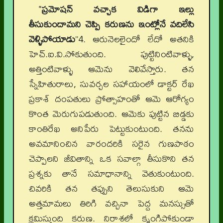
"
ప్రమోషన్ వచ్చాక విడిగా ఇల్లు
తీసుకుందామని చెప్పి కరుణను ఇంట్లోనే వదిలేసి
వెళ్ళిపోయాడు
”4. ఆరునెలలైందో లేదో అతనికి
హెచ్.ఐ.వి.సోకుతుంది. పుట్టినింటివాళ్ళు,
అత్తింటివాళ్ళు ఆమెను వెలివేస్తారు. తన
స్నేహితురాలు, సువర్చల సహాయంలో డాక్టర్ రేఖ
ప్రకాశ్ దంపతులు ప్రోత్సాహంతో ఆమె ఆరోగ్యం
కొంత మెరుగుపడుతుంది. ఆమెకు పుట్టిన బిడ్డకు
కాంతిరేఖ అనిపేరు పెట్టుకుంటుంది. తనను
అవమానించిన వారందరికి సరైన గుణపాఠం
చెప్పాలని జీవితాన్ని ఒక సవాల్గా తీసుకొని తన
ప్రశ్నకు తానే సమాధానాన్ని వెతుకుంటుంది.
చివరికి తన తప్పుని తెలుసుకుని ఆమె
అత్తమామలు తిరిగి వచ్చినా పెద్ద మనస్సుతో
క్షమిస్తుంది కరుణ. నిరాశలో కృంగిపోకుండా