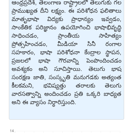
ఆంధ్రప్రదేశ్, తెలంగాణ రాష్ట్రాలలో తెలుగుకు గల
ప్రాముఖ్యత దీని లక్ష్యం. ఈ పరిశోధన ఫలితాలు
మాతృభాషా విద్యకు ప్రాధాన్యం ఇవ్వడం,
సాంకేతిక పరిజ్ఞానం ఉపయోగించి భాషాభివృద్ధి
సాధించడం, ప్రాంతీయ సాహిత్యం
ప్రోత్సహించడం, మీడియా సినీ రంగాల
సహకారం, భాషా పరిశోధనా కేంద్రాల స్థాపన,
ప్రజలలో భాషా గౌరవాన్ని పెంపొందించడం
అవశ్యకం అని సూచిస్తాయి. తెలుగు భాష
సంరక్షణ జాతి, సంస్కృతి మనుగడకు అత్యంత
కీలకమని, భవిష్యత్తు తరాలకు తెలుగు
వారసత్వాన్ని అందించడం ప్రతి ఒక్కరి బాధ్యత
అని ఈ వ్యాసం నిర్ధారిస్తుంది.
Downloads