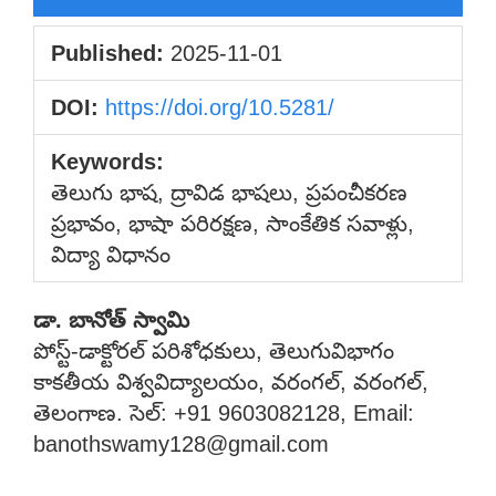
Published:
2025-11-01
DOI:
https://doi.org/10.5281/
Keywords:
తెలుగు భాష, ద్రావిడ భాషలు, ప్రపంచీకరణ
ప్రభావం, భాషా పరిరక్షణ, సాంకేతిక సవాళ్లు,
విద్యా విధానం
Main
డా. బానోత్ స్వామి
పోస్ట్-డాక్టోరల్ పరిశోధకులు, తెలుగువిభాగం
Article
కాకతీయ విశ్వవిద్యాలయం, వరంగల్, వరంగల్,
Content
తెలంగాణ. సెల్: +91 9603082128, Email:
banothswamy128@gmail.com