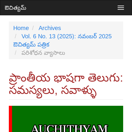
Main
ఔచిత్యమ్
Togg
Navigation
navi
Main
Home
Archives
Content
Vol. 6 No. 13 (2025): నవంబర్ 2025
Sidebar
ఔచిత్యమ్ పత్రిక
పరిశోధన వ్యాసాలు
ప్రాంతీయ భాషగా తెలుగు:
సమస్యలు, సవాళ్ళు
Article
Sidebar