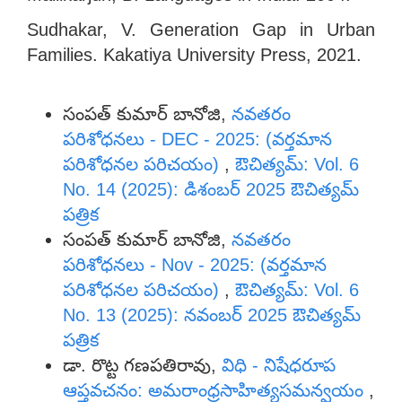
Sudhakar, V. Generation Gap in Urban
Families. Kakatiya University Press, 2021.
Similar Articles
సంపత్ కుమార్ బానోజి,
నవతరం
పరిశోధనలు - DEC - 2025: (వర్తమాన
పరిశోధనల పరిచయం)
,
ఔచిత్యమ్: Vol. 6
No. 14 (2025): డిశంబర్ 2025 ఔచిత్యమ్
పత్రిక
సంపత్ కుమార్ బానోజి,
నవతరం
పరిశోధనలు - Nov - 2025: (వర్తమాన
పరిశోధనల పరిచయం)
,
ఔచిత్యమ్: Vol. 6
No. 13 (2025): నవంబర్ 2025 ఔచిత్యమ్
పత్రిక
డా. రొట్ట గణపతిరావు,
విధి - నిషేధరూప
ఆప్తవచనం: అమరాంధ్రసాహిత్యసమన్వయం
,