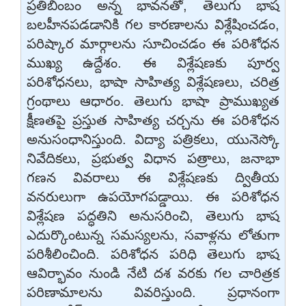
ప్రతిబింబం అన్న భావనతో, తెలుగు భాష
బలహీనపడడానికి గల కారణాలను విశ్లేషించడం,
పరిష్కార మార్గాలను సూచించడం ఈ పరిశోధన
ముఖ్య ఉద్దేశం. ఈ విశ్లేషణకు పూర్వ
పరిశోధనలు, భాషా సాహిత్య విశ్లేషణలు, చరిత్ర
గ్రంథాలు ఆధారం. తెలుగు భాషా ప్రాముఖ్యత
క్షీణతపై ప్రస్తుత సాహిత్య చర్చను ఈ పరిశోధన
అనుసంధానిస్తుంది. విద్యా పత్రికలు, యునెస్కో
నివేదికలు, ప్రభుత్వ విధాన పత్రాలు, జనాభా
గణన వివరాలు ఈ విశ్లేషణకు ద్వితీయ
వనరులుగా ఉపయోగపడ్డాయి. ఈ పరిశోధన
విశ్లేషణ పద్ధతిని అనుసరించి, తెలుగు భాష
ఎదుర్కొంటున్న సమస్యలను, సవాళ్లను లోతుగా
పరిశీలించింది. పరిశోధన పరిధి తెలుగు భాష
ఆవిర్భావం నుండి నేటి దశ వరకు గల చారిత్రక
పరిణామాలను వివరిస్తుంది. ప్రధానంగా