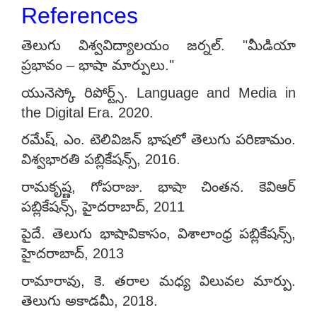
References
తెలుగు విశ్వవిద్యాలయం జర్నల్. "మీడియా
ప్రభావం – భాషా మార్పులు."
యునెస్కో రిపోర్ట్స్. Language and Media in
the Digital Era. 2020.
రమేష్, ఎం. టెలివిజన్ భాషలో తెలుగు పరిణామం.
విశ్వభారతి పబ్లికేషన్స్, 2016.
రామకృష్ణ, గోపరాజు. భాషా చింతన. కెవిఆర్
పబ్లికేషన్స్, హైదరాబాద్, 2011
పైదే. తెలుగు భాషావికాసం, విశాలాంధ్ర పబ్లికేషన్స్,
హైదరాబాద్, 2013
రామారావు, కె. తరాల మధ్య విలువల మార్పు.
తెలుగు అకాడమీ, 2018.