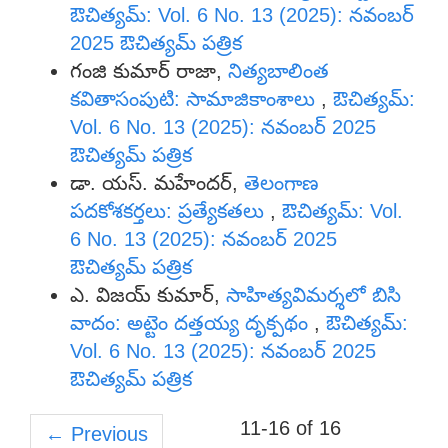
ఔచిత్యమ్: Vol. 6 No. 13 (2025): నవంబర్
2025 ఔచిత్యమ్ పత్రిక
గంజి కుమార్ రాజా,
నిత్యబాలింత
కవితాసంపుటి: సామాజికాంశాలు
,
ఔచిత్యమ్:
Vol. 6 No. 13 (2025): నవంబర్ 2025
ఔచిత్యమ్ పత్రిక
డా. యస్. మహేందర్,
తెలంగాణ
పదకోశకర్తలు: ప్రత్యేకతలు
,
ఔచిత్యమ్: Vol.
6 No. 13 (2025): నవంబర్ 2025
ఔచిత్యమ్ పత్రిక
ఎ. విజయ్ కుమార్,
సాహిత్యవిమర్శలో బిసి
వాదం: అట్టెం దత్తయ్య దృక్పథం
,
ఔచిత్యమ్:
Vol. 6 No. 13 (2025): నవంబర్ 2025
ఔచిత్యమ్ పత్రిక
11-16 of 16
←
Previous