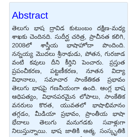
Abstract
తెలుగు భాష ద్రావిడ కుటుంబం దక్షిణ-మధ్య
శాఖకు చెందినది. సుదీర్ఘ చరిత్ర, ప్రాచీనత కలిగి,
2008లో శాస్త్రీయ భాషాహోదా పొందింది.
నన్నయ్య మొదలు శ్రీనాథుడు, పోతన, గురజాడ
వంటి కవులు దీని కీర్తిని పెంచారు. ప్రస్తుత
ప్రపంచీకరణ, పట్టణీకరణ, నూతన విద్యా
విధానాలు, సమాచార సాంకేతికత ప్రభావం
తెలుగు భాషపై గణనీయంగా ఉంది. ఆంగ్ల భాష
ఆధిపత్యం, విధానపరమైన లోపాలు, సాంకేతిక
వనరులు కొరత, యువతలో భాషాభిమానం
తగ్గడం, మీడియా ప్రభావం, ప్రాంతీయ భాషా
భేదాలు తెలుగు మనుగడకు సవాళ్లుగా
నిలుస్తున్నాయి. భాష జాతికి ఆత్మ, సంస్కృతికి