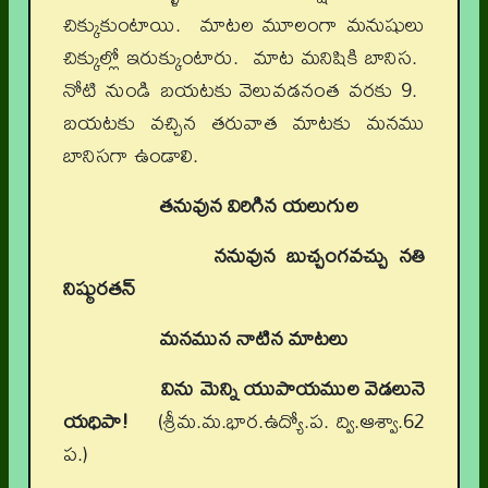
చిక్కుకుంటాయి. మాటల మూలంగా మనుషులు
చిక్కుల్లో ఇరుక్కుంటారు. మాట మనిషికి బానిస.
నోటి నుండి బయటకు వెలువడనంత వరకు 9.
బయటకు వచ్చిన తరువాత మాటకు మనము
బానిసగా ఉండాలి.
తనువున విరిగిన యలుగుల
ననువున బుచ్చంగవచ్చు నతి
నిష్ఠురతన్‌
మనమున నాటిన మాటలు
విను మెన్ని యుపాయముల వెడలునె
యధిపా!
(శ్రీమ.మ.భార.ఉద్యో.ప. ద్వి.ఆశ్వా.62
ప.)