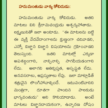
హనుమంతుడు వాక్య కోవిదుడు:
హనుమంతుడు వాక్య కోవిదుడు. అతని
మాటలు విని శ్రీరామచంద్రుడు ఆశ్చర్యపోతాడు.
లక్ష్మణునితో ఇలా అంటాడు. ‘‘ఈ మాటలను బట్టి
ఈ వ్యక్తి వేదవేదాంగాలను క్షుణ్ణంగా చదివాడని,
ఎన్నో విజ్ఞాన విజ్ఞాన విషయాలను గ్రహించాడని
తెలుస్తుంది. ఇతని మాటల్లో ఎక్కడా
అపశబ్దంగాని, నాన్చినాన్చి సాగదీయడంగాని
లేదు. అలాగని అతిక్లుప్తత, అస్పష్టత లేదు.
అనవసరాలు, అప్రస్తుతాలు లేవు. ఇలా మాట్లాడితే
శత్రువైన లొంగిపోవాల్సిందే. ఇటువంటివానిని
మంత్రిగా, దూతగా పొందిన పాలకుడు
భాగ్యవంతుడు’’ అని కొనియాడాడు. అంటే
మాటలు విజ్ఞానదాయకంగా, ఉచ్చారణ దోషం