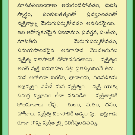
మానవసంబంధాలు అడుగంటిపోవడం, మనిషి
స్వార్థం, సంకుచితత్వంతో ప్రవర్తించడంతో
వ్యక్తిత్వాన్ని మెరుగుపర్చుకోవడం అవసరమైంది.
ఇది ఆరోగ్యకరమైన పరిణామం. ప్రవర్తన, పనితీరు,
మాటతీరు మెరుగుపర్చుకోవడం,
సమయపాలనపైన అవగాహన మొదలగునవి
వ్యక్తిత్వ వికాసానికి దోహదపడతాయి. వ్యక్తిత్వం
అంటే వ్యక్తి సమూహం పట్ల ప్రతిస్పందించే తీరు.
మన ఆలోచనా సరళిని, భావాలను, నడవడికను
అభివ్యక్తం చేసేదే మన వ్యక్తిత్వం. వ్యక్తి యొక్క
సమగ్ర స్వభావం లేదా నడవడిక. వ్యక్తిత్వానికి
కొలమానాలు లేవు. కులం, మతం, ధనం,
హోదాలు వ్యక్తిత్వ వికాసానికి అడ్డురావు. భిక్షగాడు
కూడా గొప్ప వ్యక్తిత్వాన్ని కలిగివుండవచ్చు.