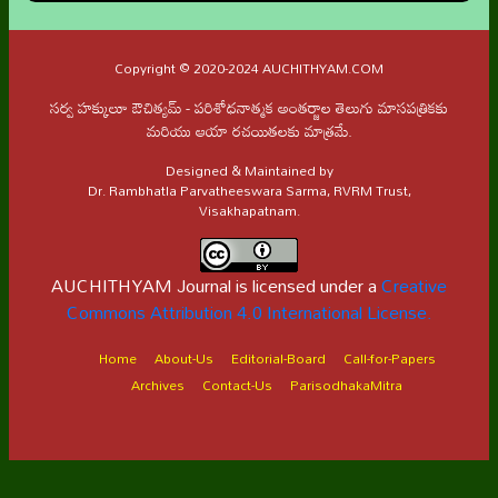
Copyright © 2020-2024 AUCHITHYAM.COM
సర్వ హక్కులూ ఔచిత్యమ్ - పరిశోధనాత్మక అంతర్జాల తెలుగు మాసపత్రికకు
మరియు ఆయా రచయితలకు మాత్రమే.
Designed & Maintained by
Dr. Rambhatla Parvatheeswara Sarma, RVRM Trust,
Visakhapatnam.
AUCHITHYAM Journal is licensed under a
Creative
Commons Attribution 4.0 International License.
Home
About-Us
Editorial-Board
Call-for-Papers
Archives
Contact-Us
ParisodhakaMitra