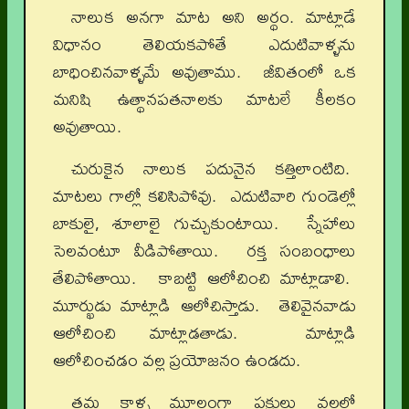
నాలుక అనగా మాట అని అర్థం. మాట్లాడే
విధానం తెలియకపోతే ఎదుటివాళ్ళను
బాధించినవాళ్ళమే అవుతాము. జీవితంలో ఒక
మనిషి ఉత్థానపతనాలకు మాటలే కీలకం
అవుతాయి.
చురుకైన నాలుక పదునైన కత్తిలాంటిది.
మాటలు గాల్లో కలిసిపోవు. ఎదుటివారి గుండెల్లో
బాకులై, శూలాలై గుచ్చుకుంటాయి. స్నేహాలు
సెలవంటూ వీడిపోతాయి. రక్త సంబంధాలు
తేలిపోతాయి. కాబట్టి ఆలోచించి మాట్లాడాలి.
మూర్ఖుడు మాట్లాడి ఆలోచిస్తాడు. తెలివైనవాడు
ఆలోచించి మాట్లాడతాడు. మాట్లాడి
ఆలోచించడం వల్ల ప్రయోజనం ఉండదు.
తమ కాళ్ళ మూలంగా పక్షులు వలలో