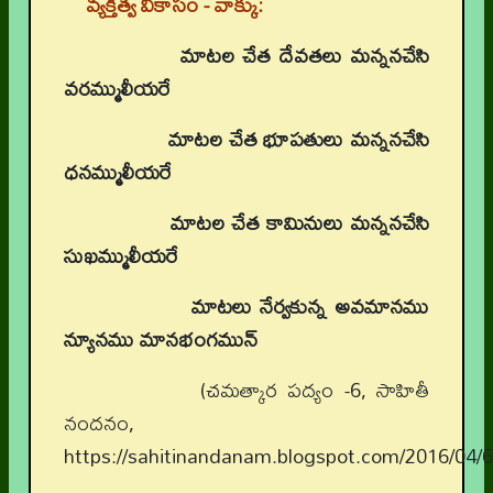
వ్యక్తిత్వ వికాసం - వాక్కు:
మాటల చేత దేవతలు మన్ననచేసి
వరమ్ములీయరే
మాటల చేత భూపతులు మన్ననచేసి
ధనమ్ములీయరే
మాటల చేత కామినులు మన్ననచేసి
సుఖమ్ములీయరే
మాటలు నేర్వకున్న అవమానము
న్యూనము మానభంగమున్‌
(చమత్కార పద్యం -6, సాహితీ
నందనం,
https://sahitinandanam.blogspot.com/2016/04/6