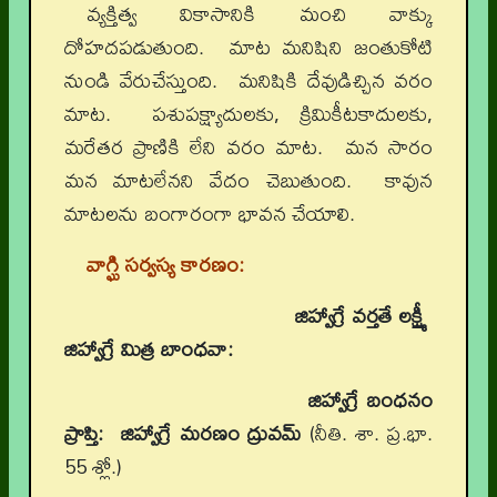
వ్యక్తిత్వ వికాసానికి మంచి వాక్కు
దోహదపడుతుంది. మాట మనిషిని జంతుకోటి
నుండి వేరుచేస్తుంది. మనిషికి దేవుడిచ్చిన వరం
మాట. పశుపక్ష్యాదులకు, క్రిమికీటకాదులకు,
మరేతర ప్రాణికి లేని వరం మాట. మన సారం
మన మాటలేనని వేదం చెబుతుంది. కావున
మాటలను బంగారంగా భావన చేయాలి.
వాగ్ఘి సర్వస్య కారణం:
జిహ్వాగ్రే వర్తతే లక్ష్మీ
జిహ్వాగ్రే మిత్ర బాంధవా:
జిహ్వాగ్రే బంధనం
ప్రాప్తి: జిహ్వాగ్రే మరణం ద్రువమ్‌
(నీతి. శా. ప్ర.భా.
55 శ్లో.)