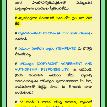
ఇతర ఫాంట్/ఫార్మేట్/పద్ధతులలో సమర్పించిన
పూర్తివ్యాసాలను ప్రచురణకు స్వీకరించలేము.
# వ్యాససంగ్రహం పంపడానికి చివరి తేదీ: ప్రతి నెలా 20వ
తేదీ.
#
వ్యాసరచయితలకు సూచనలు (Author Instructions)
-
చదవండి.
#
నమూనా పరిశోధన వ్యాసం (TEMPLATE)
ను డౌన్లోడ్
చేసుకోవచ్చు.
#
హామీపత్రం (COPYRIGHT AGREEMENT AND
AUTHORSHIP RESPONSIBILITY)
ను చదవండి.
(నింపి పంపాల్సిన అవసరం లేదు. వ్యాసాన్ని
సమర్పించినప్పుడు హామీపత్రం స్వయంచాలకంగా మీ పేరు,
వ్యాసవివరాలతో సిద్ధమై మాకు, మీ E-mailకు కూడా
అందుతుంది.)
#
“2 నుండి 3 వారాల సమీక్ష తరువాత, వ్యాసంలో