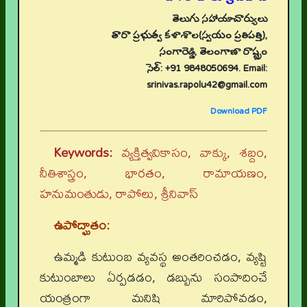
తెలుగు సహాయాచార్యులు
తారా ప్రభుత్వ కళాశాల(స్వయం ప్రతిపత్తి),
సంగారెడ్డి, తెలంగాణా రాష్ట్రం
సెల్: +91 9848050694. Email:
srinivas.rapolu42@gmail.com
Download PDF
Keywords:
వ్యక్తిత్వవికాసం, వాక్కు, శబ్దం,
నీతిశాస్త్రం, భారతం, రామాయణం,
హనుమంతుడు, రాపోలు, శ్రీనివాస్
ఉపోద్ఘాతం:
ఉమ్మడి కుటుంబ వ్యవస్థ అంతరించడం, వ్యష్టి
కుటుంబాలు ఏర్పడడం, డబ్బును సంపాదించే
యంత్రంగా మనిషి మారిపోవడం,