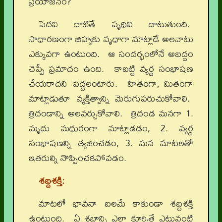
ప్రయోజనం?
పెదవి దాటితే పృథివి దాటుతుంది.
సాధారణంగా జిహ్వకు వృధాగా మాట్లాడే అలవాటు
ఎక్కువగా ఉంటుంది. ఆ సందర్భంలోనే అబద్దం
చెప్పే ప్రమాదం ఉంది. కాబట్టి వ్యర్థ సంభాషణ
చేయరాదని పెద్దలంటారు. హితంగా, మితంగా
మాట్లాడుతూ వ్యక్తిత్వాన్ని మెరుగుపరుచుకోవాలి.
త్రిదండాన్ని అలవర్చుకోవాలి. త్రిదండ మనగా 1.
మృదు మధురంగా మాట్లాడడం, 2. వ్యర్థ
సంభాషణల్ని త్యజించడం, 3. మన మాటలతో
ఇతరుల్ని నొప్పించకపోవడం.
శబ్దశక్తి:
మాటలో భావనా బలమే కాకుండా శబ్దశక్తి
ఉంటుంది. ఏ శబ్దాన్ని ఎలా కూర్చితే ఎటువంటి