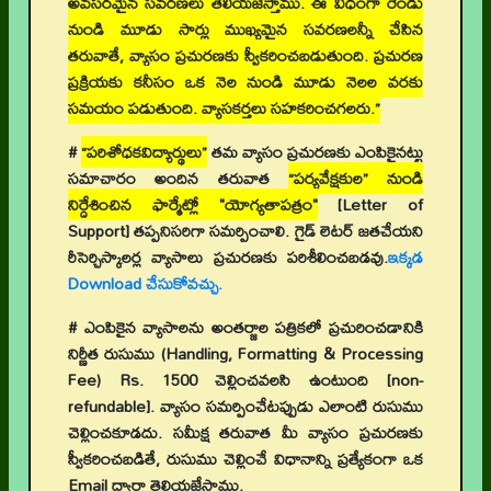
అవసరమైన సవరణలు తెలియజేస్తాము. ఈ విధంగా రెండు
నుండి మూడు సార్లు ముఖ్యమైన సవరణలన్నీ చేసిన
తరువాతే, వ్యాసం ప్రచురణకు స్వీకరించబడుతుంది. ప్రచురణ
ప్రక్రియకు కనీసం ఒక నెల నుండి మూడు నెలల వరకు
సమయం పడుతుంది. వ్యాసకర్తలు సహకరించగలరు.”
#
“పరిశోధకవిద్యార్థులు”
తమ వ్యాసం ప్రచురణకు ఎంపికైనట్టు
సమాచారం అందిన తరువాత
“పర్యవేక్షకుల” నుండి
నిర్దేశించిన ఫార్మేట్లో "యోగ్యతాపత్రం"
[Letter of
Support]
తప్పనిసరిగా సమర్పించాలి. గైడ్ లెటర్ జతచేయని
రీసెర్చిస్కాలర్ల వ్యాసాలు ప్రచురణకు పరిశీలించబడవు.
ఇక్కడ
Download చేసుకోవచ్చు.
# ఎంపికైన వ్యాసాలను అంతర్జాల పత్రికలో ప్రచురించడానికి
నిర్ణీత రుసుము (Handling, Formatting & Processing
Fee) Rs. 1500 చెల్లించవలసి ఉంటుంది [non-
refundable]. వ్యాసం సమర్పించేటప్పుడు ఎలాంటి రుసుము
చెల్లించకూడదు. సమీక్ష తరువాత మీ వ్యాసం ప్రచురణకు
స్వీకరించబడితే, రుసుము చెల్లించే విధానాన్ని ప్రత్యేకంగా ఒక
Email ద్వారా తెలియజేస్తాము.