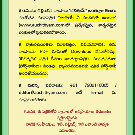
# రుసుము చెల్లించిన వ్యాసాలు "ఔచిత్యమ్" అంతర్జాల తెలుగు
పరిశోధన మాసపత్రిక
"రాబోయే ఏ సంచికలో అయినా"
(www.auchithyam.com)లో ప్రత్యేకమైన, శాశ్వతమైన
లింకులలో ప్రచురితమౌతాయి.
# వ్యాసరచయితలు ముఖచిత్రం, విషయసూచిక, తమ
వ్యాసాలను PDF రూపంలో Download చేసుకోవచ్చు.
"ఔచిత్యమ్" పత్రిక కేవలం అంతర్జాలపత్రిక. ముద్రితప్రతులు
(హార్డ్-కాపీలు) ఉండవు. వ్యాసరచయితలకు పత్రిక హార్డ్-కాపీ
అందజేయబడదు.
# మరిన్ని వివరాలకు: +91 7989110805 /
editor@auchithyam.com అనే E-mail ను
సంప్రదించగలరు.
గమనిక: ఈ పత్రికలోని వ్యాసాలలో అభిప్రాయాలు రచయితల
వ్యక్తిగతమైనవి.
👉 నవతరం పరిశోధనలు
వాటికి సంపాదకులు గానీ, పబ్లిషర్స్ గానీ ఎలాంటి బాధ్యత
వహించరు.
👉 Current Issue