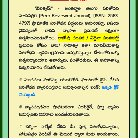
"ఔచిత్యమ్" - అంతర్జాల తెలుగు పరిశోధన
మాసపత్రిక (Peer-Reviewed Journal), [ISSN: 2583-
4797] ప్రామాణిక పరిశోధన పద్ధతులు అనుసరిస్తూ, విషయ
వైవిధ్యంతో రాసిన వ్యాసాల ప్రచురణే లక్ష్యంగా
నిర్వహింపబడుతోంది.
రాబోవు సంచిక / ఏదైనా సంచికల్లో
ప్రచురణ కోసం భాష/ సాహిత్య/ కళా/ మానవీయశాస్త్ర
పరిశోధన వ్యాససంగ్రహాలను ఆహ్వానిస్తున్నాం. దేశంలోని అన్ని
విశ్వవిద్యాలయాల ఆచార్యులు, పరిశోధకులు, ఈ అవకాశాన్ని
సద్వినియోగం చేసుకోగలరు.
# సూచనలు పాటిస్తూ యూనికోడ్ ఫాంటులో టైప్ చేసిన
పరిశోధన వ్యాససంగ్రహం సమర్పించాల్సిన లింక్:
ఇక్కడ క్లిక్
చెయ్యండి.
# వ్యాససంగ్రహం ప్రాథమికంగా ఎంపికైతే, పూర్తి వ్యాసం
సమర్పణకు వివరాలు అందజేయబడతాయి.
# చక్కగా ఫార్మేట్ చేసిన మీ పూర్తి పరిశోధనవ్యాసం,
హామీపత్రం వెంటనే ఈ మెయిల్ ద్వారా మీకు అందుతాయి.