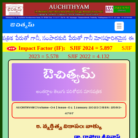
ఔచిత్యమ్
☰
ేరుతో గానీ, సంపాదకుడి పేరుతో గానీ మోసపూరితమైన ఈమెయిళ్ళు, ఊ
Impact Factor (IF):
SJIF 2024 = 5.897
SJIF
2023 = 5.578 SJIF 2022 = 4.132
ఔచిత్యమ్
అంతర్జాల తెలుగు పరిశోధన మాసపత్రిక
AUCHITHYAM | Volume-04 | Issue-01 | January 2023 | ISSN: 2583-
4797
5. వ్యక్తిత్వ వికాసం: వాక్కు
డా. రాపోలు శ్రీనివాస్‌