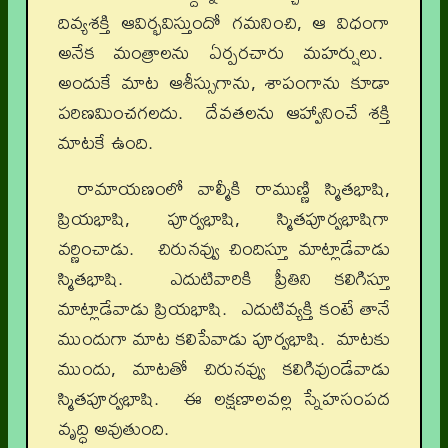
దివ్యశక్తి ఆవిర్భవిస్తుందో గమనించి, ఆ విధంగా
అనేక మంత్రాలను ఏర్పరచారు మహర్షులు.
అందుకే మాట ఆశీస్సుగాను, శాపంగాను కూడా
పరిణమించగలదు. దేవతలను ఆహ్వానించే శక్తి
మాటకే ఉంది.
రామాయణంలో వాల్మీకి రాముణ్ణి స్మితభాషి,
ప్రియభాషి, పూర్వభాషి, స్మితపూర్వభాషిగా
వర్ణించాడు. చిరునవ్వు చిందిస్తూ మాట్లాడేవాడు
స్మితభాషి. ఎదుటివారికి ప్రీతిని కలిగిస్తూ
మాట్లాడేవాడు ప్రియభాషి. ఎదుటివ్యక్తి కంటే తానే
ముందుగా మాట కలిపేవాడు పూర్వభాషి. మాటకు
ముందు, మాటతో చిరునవ్వు కలిగివుండేవాడు
స్మితపూర్వభాషి. ఈ లక్షణాలవల్ల స్నేహసంపద
వృద్ధి అవుతుంది.