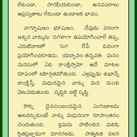
లేకుండా, సాగదీయకుండా, అనవసరాలు
అప్రస్తుతాలు లేకుండా ఉండాలని భావం.
వాగ్భూషణం భూషణం. దేవుడు వరంగా
ఇచ్చిన వాక్కును ‘నగ’లాగా ఉపయోగించాలే తప్ప,
ఎదుటివారిలో ‘సెగ’ రేపే విధంగా
ప్రయోగించకూడదు. యద్భావం తద్భవతి. మనం
మనసులో ఏది కాంక్షిస్తామో అదే మాటల
రూపంలో బహిర్గతమౌతుంది. ఎల్లప్పుడు శుభాన్నే
కాంక్షిస్తే, మధురమైన వాక్కు మన నుంచి
వెలువడుతుంది. దృష్టిని బట్టి సృష్టి.
కొన్ని దైవసంబంధమైన సుగుణాలను
అలవర్చుకుంటే వాక్కు మధురంగా రూపాంతరం
చెందుతుంది. క్షమను పాటించిన మనిషి
స్థితప్రజ్ఞుడుగా మారగలడు. సాత్వికత వలన