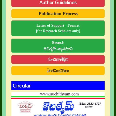
Author Guidelines
Publication Process
Letter of Support - Format
[for Research Scholars only]
Search
ఔచిత్యమ్ వ్యాససూచి
సూచికాలేఖిని
పాతసంచికలు
Circular