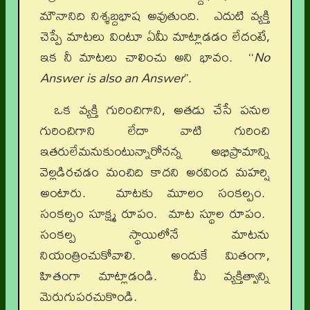
మౌనానిది నిశ్శబ్దభాష అవుతుంది. ఎదుటి వ్యక్తి
చెప్పే మాటలు వింటూ ఏమీ మాట్లాడడం లేదంటే,
ఇక నీ మాటలు చాలించు అని భావం. ‘‘
No
Answer is also an Answer
’’.
ఒక వ్యక్తి గురించిగాని, అతడు చేసే పనుల
గురించిగాని లేదా వాటి గురించి
ఇతరులేమనుకుంటున్నారోనన్న అభిప్రామాన్ని
వెల్లడిరచడం మంచిది కాదని అరవింద మహర్షి
అంటారు. మాటకు మూలం సంకల్పం.
సంకల్పం సూక్ష్మ రూపం. మాట స్థూల రూపం.
సంకల్ప స్థాయిలోనే మాటను
నియంత్రించుకోవాలి. అందుకే మితంగా,
హితంగా మాట్లాడండి. మీ వ్యక్తిత్వాన్ని
మెరుగుపరచుకొండి.