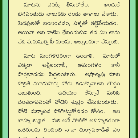
మాటను వెనక్కి తీసుకోలేం. అందుకే
భగవంతుడు నాలుకకు రెండు తాళాలు వేశాడు.
పెదవులతో బంధించడం, పళ్ళతో కట్టివేయడం.
అయినా అది వాటిని ఛేదించుకుని తన పని తాను
చేసి మనుషుల్ని హీనులను, అల్పులనుగా చేస్తుంది.
మాట మంగళకరంగా ఉండాలి. మాటలో
ఎక్కడా అశ్లీలంగానీ, అమంగళం కానీ
దొర్లకూడదని పెద్దలంటారు. అప్రాచ్యపు మాట
దొర్లితే మూడుసార్లు నోరు కడుక్కోవాలని బౌద్ధం
చెబుతుంది. ఉదయం లేస్తూనే మనిషి
దంతధావనంతో నోటిని శుభ్రం చేసుకుంటాడు.
నోటి దుర్వాసన పోగొట్టుకోవడం కోసం. ఇది
బాహ్య శుభ్రత. మరి అదే నోటితో అసహ్యకరంగా
ఇతరులను నిందించి నానా దుర్భాషలాడితే ఏం