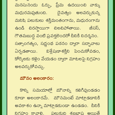
మనసునందు ఓర్పు, ప్రేమ ఉదయించి వాక్కు
మధురమవుతుంది. దైవత్వం అలవర్చుకున్న
మనిషి పలుకులు శక్తిమంతంగాను, మధురంగాను
ఉండి చిరస్థాయిగా చిలచిపోతాయి. జీసస్‌,
గౌతమబుద్ధ వంటి ప్రవక్తలెందరో దీనికి నిదర్శనం.
సత్సాంగత్యం, సద్గ్రంథ పఠనం ద్వారా సద్భావాలు
ఏర్పడతాయి. విశ్లేషణాశక్తిని పెంచుకోవడం,
కోర్కెలకు కళ్లెం వేయడం ద్వారా మాటలపై నిగ్రహం
అలవర్చుకోవచ్చు.
మౌనం అలంకారం:
కొన్ని సమయాల్లో మౌనాన్ని కలిగివుండడం
కూడా అలంకారమే. మౌనమంటే మాట్లాడడానికి
అవకాశం ఉన్నా మాట్లాడకుండా ఉండడం. దీనికి
నిగ్రహం కావాలి. పలుకుది శబ్దభాష అయితే