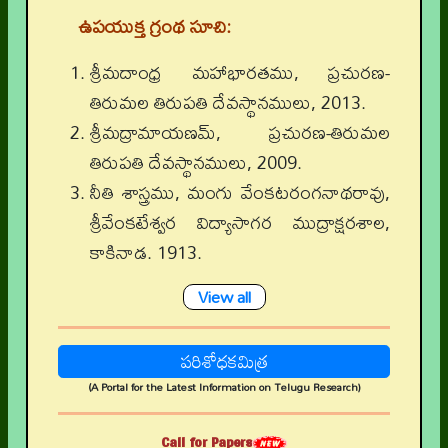
ఉపయుక్త గ్రంథ సూచి:
శ్రీమదాంధ్ర మహాభారతము, ప్రచురణ-
తిరుమల తిరుపతి దేవస్థానములు, 2013.
శ్రీమద్రామాయణమ్, ప్రచురణ-తిరుమల
తిరుపతి దేవస్థానములు, 2009.
నీతి శాస్త్రము, మంగు వేంకటరంగనాథరావు,
శ్రీవేంకటేశ్వర విద్యాసాగర ముద్రాక్షరశాల,
కాకినాడ. 1913.
View all
పరిశోధకమిత్ర
(A Portal for the Latest Information on Telugu Research)
Call for Papers