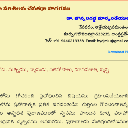
ణ పరిశీలన: చేపకథా సాగరము
డా. జొన్నలగడ్డ మార్కండేయుల
పేరవరం, ఆత్రేయపురమండల
తూర్పుగోదావరిజిల్లా-533235, ఆంధ్రప్రదే
సెల్: +91 9440219338. Email: hydjmlu@gmail.c
Download P
ప, మత్స్యము, వ్యాసుడు, ఇతిహాసాలు, మానవజాతి, సృష్టి
ను గోచరించి ప్రబోధించిన విషయము గ్రహింపజేయడాని
ను ప్రబోధాత్మక ప్రతీక భగవంతుడిని గుర్తించి గౌరవించాలన్న
బాటు అష్టాదశ పురాణములలో స్థానము పొందిన కూర్మ వరాహా
యి. ఆధునిక దృక్పధము అవసరము. పురాణాలను మతగ్రంథకోణము