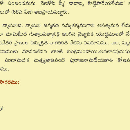
ంబంధమను ‘వెలికోవ్ స్కీ’ వాదాన్ని కొట్టిపారేయలేమని’ 
లో (68వ పేజి) అభిప్రాయపడ్డారు.
్యాసునిది. వ్యాసుని జన్మకథ నమ్మశక్యముగాని అసత్యమన లేమ
ిమీద గుత్తాధిపత్యానికై జరిగిన వైజ్ఞానిక యుద్ధములలో నే
మానవేతర ప్రాణుల సమ్మిశ్రిత నాగరికత నేటిమానవరూపము. జల, మృ
ులు మానవజీవన జాతికి సంక్రమించాయి.అవతారపురుష
ి పరిణామదశ మత్స్యజాతివంటి పురాణనామధేయజాతి కోణ
ాయము.
థాసాగరము:
హా