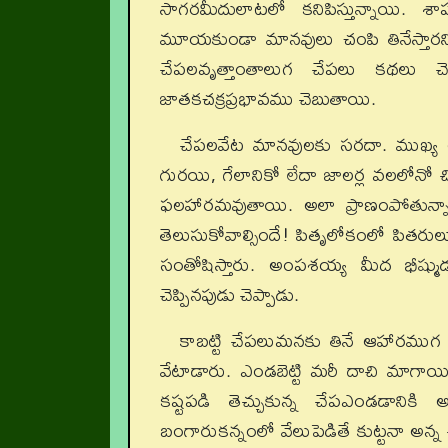
సాగరమీదులాటలో కనిపిస్తున్నాయి. శా
మూయకుండా మానవులు చంపి తినేస్తారని
చేపలవృత్తాంతాలుగ చేపలు కథలు చెబు
జాతకచక్రప్రభావము చెబుతాయి.
చేపలవేట మానవులకు సరదా. ముఖ్య
గురయి, గేలానికో లేదా జాలర్ల వలలోనో 
ఫలహారమవుతాయి. అలా ప్రాణంపోతున్
తెలుసుకోవాల్సిందే! పితృలోకంలో పితరుల
సంతోషిస్తారు. అంపశయ్య మీద భీష్ముడు
చెప్పినపుడు చెప్పాడు.
కాబట్టి చేపలుమనకు తినే ఆహారముగ
వేటాడారు. ఎండబెట్టి మరీ దాచి మాగాయి
కష్టపడి తెచ్చుకున్న చేపఎండడానికి
బంగారుకన్నంలో వేలుపెడితే కుట్టనా అ