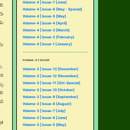
ని
Volume-4 | Issue-7 [June]
Volume-4 | Issue-6 [May - Special]
ాయ
Volume-4 | Issue-5 [May]
డు
Volume-4 | Issue-4 [April]
Volume-4 | Issue-3 [March]
Volume-4 | Issue-2 [February]
ను
Volume-4 | Issue-1 [January]
Volume-3 | 2022
ి.
Volume-3 | Issue-13 [December]
రి
Volume-3 | Issue-12 [November]
సు
Volume-3 | Issue-11 [Oct-Special]
ని
Volume-3 | Issue-10 [October]
Volume-3 | Issue-9 [September]
ీవ
Volume-3 | Issue-8 [August]
Volume-3 | Issue-7 [July]
Volume-3 | Issue-6 [June]
లో
Volume-3 | Issue-5 [May]