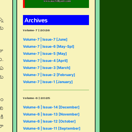
ని
Archives
కు
Volume-7 | 2026
Volume-7 | Issue-7 [June]
Volume-7 | Issue-6 [May-Spl]
జు
Volume-7 | Issue-5 [May]
ి.
Volume-7 | Issue-4 [April]
ేప
Volume-7 | Issue-3 [March]
కు
Volume-7 | Issue-2 [February]
Volume-7 | Issue-1 [January]
యం
Volume-6 | 2025
ని
Volume-6 | Issue-14 [December]
కి
Volume-6 | Issue-13 [November]
Volume-6 | Issue-12 [October]
థా
Volume-6 | Issue-11 [September]