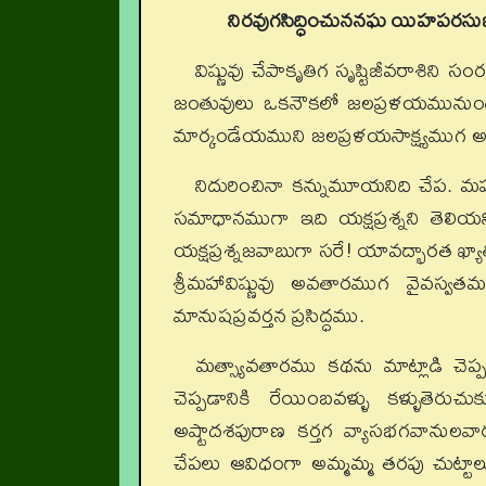
నిరవుగసిద్ధించుననఘ యిహపరసు
విష్ణువు చేపాకృతిగ సృష్టిజీవరాశిని స
జంతువులు ఒకనౌకలో జలప్రళయమునుండి త
మార్కండేయముని జలప్రళయసాక్ష్యముగ అద్భు
నిదురించినా కన్నుమూయనిది చేప. మహా
సమాధానముగా ఇది యక్షప్రశ్నని తెలియన
యక్షప్రశ్నజవాబుగా సరే! యావద్భారత ఖ్యా
శ్రీమహావిష్ణువు అవతారముగ వైవస్వ
మానుషప్రవర్తన ప్రసిద్ధము.
మత్స్యావతారము కథను మాట్లాడి చెప్పల
చెప్పడానికి రేయింబవళ్ళు కళ్ళుతె
అష్టాదశపురాణ కర్తగ వ్యాసభగవానులవారు
చేపలు ఆవిధంగా అమ్మమ్మ తరపు చుట్ట