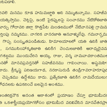
బయటపడాలి.
వలె మనము కూడ హనుమజ్జాతి అని నమ్ముతున్నాము. సహజీ
రయత్నిస్తాము. చెట్లపై, ఇంటి పైకప్పులపై సంచారము నేటికోతిజాతి
్పు గోదావరి జిల్లా కొత్తపేట మండలములో నేటివానపల్లి గ్రామ
్తింపు నమ్మకము. నాగరిక వానరజాతి ఆనవాళ్ళులేవు. గమనార్హమ
ప్ప సంస్కృతపండితుడు. హిమాలయాలలో యతి ఉనికి జాత
ి, సగముసింహాకృతిజాతి ఉనికిగ చెంచులజాతికి ఆరాధ్యదైవ
గశబ్దము ముందుచేరిన అయ్య, రాజు, వర్మ నామవాచకాంతము
 మనతో మానవప్రవర్తనతో సహజీవనము గావించాయి. అష్టమహి
ు. శ్రీకృష్ణ పరిణయగాథ, నరకాసురుడి తండ్రిగావరాహరూపు
 చెప్పడము ఉద్దేశము కాదు. ప్రత్యేకజాతి ఉనికిగ నామదేయులు
ిశోధనలకు ఉపకరించే బలమైన అంశము.
 అంతరిక్షనౌక అనంత ఆకాశంలో ప్రయాణం చేస్తూ భూమిమీద
 ఒకశాస్త్రీయప్రయోగకోసం భూమిమీద వదిలివేసిన మానవేతరప్రా