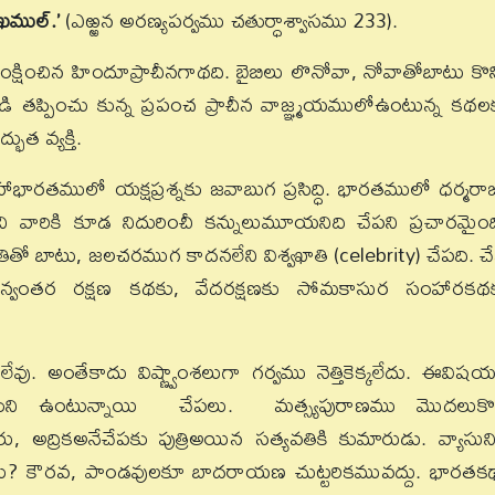
ఖముల్.’
(ఎఱ్ఱన అరణ్యపర్వము చతుర్ధాశ్వాసము 233).
ంరంక్షించిన హిందూప్రాచీనగాథది. బైబిలు లొనోవా, నోవాతోబాటు కొన్
ప్పించు కున్న ప్రపంచ ప్రాచీన వాజ్ఞ్మయములోఉంటున్న కథల
త వ్యక్తి.
భారతములో యక్షప్రశ్నకు జవాబుగ ప్రసిద్ధి. భారతములో ధర్మరా
ి వారికి కూడ నిదురించీ కన్నులుమూయనిది చేపని ప్రచారమైంద
తితో బాటు, జలచరముగ కాదనలేని విశ్వఖాతి (celebrity) చేపది. చ
తమన్వంతర రక్షణ కథకు, వేదరక్షణకు సోమకాసుర సంహారకథ
ేవు. అంతేకాదు విష్ణ్వాంశలుగా గర్వము నెత్తికెక్కలేదు. ఈవిష
రుచుకుని ఉంటున్నాయి చేపలు. మత్స్యపురాణము మొదలుకొ
, అద్రికఅనేచేపకు పుత్రిఅయిన సత్యవతికి కుమారుడు. వ్యాసుని
ాలు? కౌరవ, పాండవులకూ బాదరాయణ చుట్టరికమువద్దు. భారతక