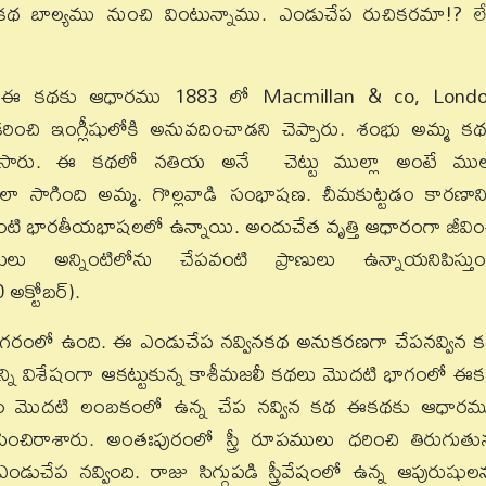
పలు కథ బాల్యము నుంచి వింటున్నాము. ఎండుచేప రుచికరమా!? ల
డ్డి ఈ కథకు ఆధారము 1883 లో Macmillan & co, Lond
రించి ఇంగ్లీషులోకి అనువదించాడని చెప్పారు. శంభు అమ్మ క
సారు. ఈ కథలో నతియ అనే చెట్టు ముల్లా అంటే ముల్
సాగింది అమ్మ. గొల్లవాడి సంభాషణ. చీమకుట్టడం కారణాని
ి భారతీయభాషలలో ఉన్నాయి. అందుచేత వృత్తి ఆధారంగా జీవిం
్నింటిలోను చేపవంటి ప్రాణులు ఉన్నాయనిపిస్తుం
 అక్టోబర్).
సాగరంలో ఉంది. ఈ ఎండుచేప నవ్వినకథ అనుకరణగా చేపనవ్విన 
న్ని విశేషంగా ఆకట్టుకున్న కాశీమజలీ కథలు మొదటి భాగంలో ఈ
్సాగరం మొదటి లంబకంలో ఉన్న చేప నవ్విన కథ ఈకథకు ఆధారమ
ెంచిరాశారు. అంతఃపురంలో స్త్రీ రూపములు ధరించి తిరుగుతున
ండుచేప నవ్వింది. రాజు సిగ్గుపడి స్త్రీవేషంలో ఉన్న ఆపురుషుల