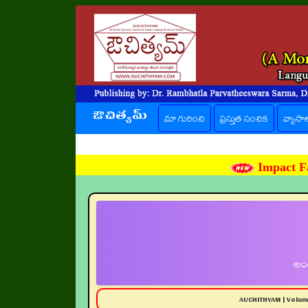
ఔచిత్యమ్
మా గురించి
ప్రస్తుత సంచిక
(current)
వ్యాసా
Impact Fa
అంత
AUCHITHYAM | Volu