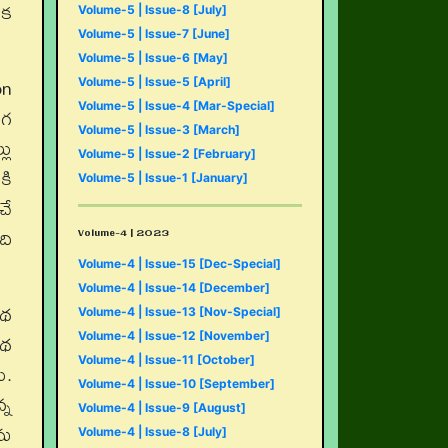
ేక
Volume-5 | Issue-8 [July]
Volume-5 | Issue-7 [June]
Volume-5 | Issue-6 [May]
on
Volume-5 | Issue-5 [April]
Volume-5 | Issue-4 [Mar-Special]
థగ
Volume-5 | Issue-3 [March]
లు
Volume-5 | Issue-2 [February]
కి
Volume-5 | Issue-1 [January]
చే
Volume-4 | 2023
ది
Volume-4 | Issue-15 [Dec-Special]
Volume-4 | Issue-14 [December]
కథ
Volume-4 | Issue-13 [Nov-Special]
కథ
Volume-4 | Issue-12 [November]
Volume-4 | Issue-11 [October]
ు.
Volume-4 | Issue-10 [September]
్న
Volume-4 | Issue-9 [August]
ను
Volume-4 | Issue-8 [July]