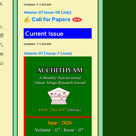
ఇ.
Volume-7 | 2026
Volume-07 Issue-08 [July]
✍ Call for Papers
ు.
Current Issue
టి
గ,
Volume-7 | 2026
ుల
Volume-07 | Issue-7 [June]
ము