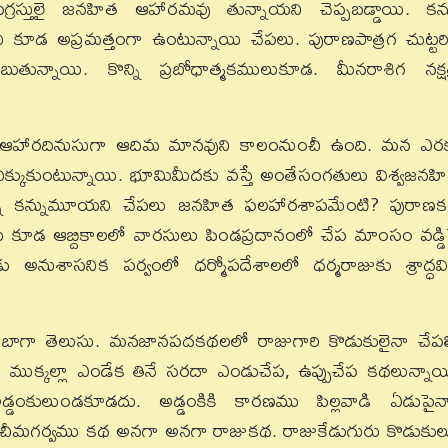
పగ్రస్తులై జనహిత ఆహారమవు తున్నాయని చెప్పబడ్డాయి. కన్
 కూడ అప్రమత్తంగా ఉంటున్నాయి చేపలు. పురాణపాత్రగ చుట్టర
తున్నాయి. కొన్ని ప్రబోధాత్మకములుకూడ. మీనరాశిగ నక్షత
 ఆహారదినుసుగా ఆదిమ మానవుని కాలంనుంచీ ఉంది. మన ఎర
చిక్కుకుంటున్నాయి. భూమిమీదకు వస్తే అంతేసంగతులు విశ్వజనహ
నా కన్నుమూయని చేపలు జనహిత ఫలహారశాపమేంటి? పురాణ
ు కూడ ఆబ్దికాలలో వారసులు పిండప్రదానంలో చేప మాంసం వడ్డిస్
 అనుశాసనిక పర్వంలో ధర్మోపదేశాలలో ధర్మరాజుకు శ్రాద్ధవి
 బాగా తెలుసు. మనజానపదకథలలో రాజుగారి కొడుకులైనా చేపల్
 ముక్కల్లా ఎండేక తినే సరదా ఎండుచేప, ఉప్పుచేప కథలున్నాయ
 అడ్డంకులుండకూడదు. అడ్డంకికి కారణము పిల్లవాడి ఏడుపై
న్న చీమగర్వము కథ అనగా అనగా రాజుకథ. రాజుకేడుగురు కొడుకు