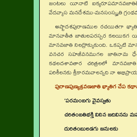
జంటలు యీనాటి ఐక్యరూపమానవజాతితో స
వేదవ్యాస మనదేశము-మనసంస్కృతి గ్రంథము
అష్టాదశపురాణముల రచయితగా ఖ్యాతి వ
మానవాతీత జాతులపరస్పర కలయికగ యీ భూమ
మానవజాతి నిలద్రొక్కుకుంది. ఒకప్పటి 
వనచర సహజీవనముగల జాతినామ ధేయమ
కథలదశావతార చరిత్రలలో మానవజాత
పరిశీలనకు శ్రీకారమవాలన్నది నా అభిప్ర
పురాణపుణ్యశ్రవణజాతి ఖ్యాతిగ చేప క
‘పరమంబగు వైవస్వతు
చరితంబతిభక్తి వినిన జదివినను మ
దురితంబులడగు జనులకు