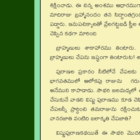
శిక్షించాడు. ఈ చిన్న అంశము ఆధారముగా
మాదిరాజు బ్రహ్మానందం తన సిద్ధాంతగ
పడ్డారు. ఇనుపచిక్కాలతో వ్రేలగట్టబడి స్త్
చెప్పిన కథగా మారింది
బ్రాహ్మణులు శాకాహారము తింటారు. అ
బ్రాహ్మణులు చేపను ఇష్టంగా తింటారు
పురాణల ప్రకారం నీటిలోనే చేపలక
భాగవతములో ఆలోకపు రాజును గరుత్
అనేముని కాపాడాడు. సౌభరి జలమధ్యలో
చేసుకునే వాడని విష్ణు పురాణము కూడ చె
చేపలన్నీ ప్రార్ధించి తమరాజును రక్షి
వానరజాతి వంటిది బలాకృతి చేపజాతి?
విష్ణుపురాణకథయితే ఈ సౌభరి మొదట