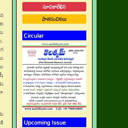
సూచికాలేఖిని
వన
పాతసంచికలు
ది
ము
Circular
ు.
ిగ
ము
లు
షీ
డు
గా
కు
Upcoming Issue
ణి