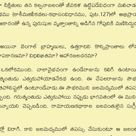
 దీక్షితులు తన కల్పనాబలంతో జీవకళ ఉట్టిపడేవిధంగా మలిచాడ
్రంథము (కాశీమజిలీకథలు-కథాసంవిధానము, పుట.127)లో అభిప్ర
రీల ఆకారంతో ఉన్న పురుషుల వృత్తాంతాన్ని అడిగిన గోపునికి మణిసిద్ధు
యినా బెంగాల్ బ్రాహ్మణులు, ఉత్తరాదిని కొన్నిప్రాంతాలు లో
ట! శాపకారణమా? విధిలిఖితమా? ఆహారజలచరమా?
ు ఒకలోకముంది. చాలావైభవంగా ఉండేరాజును కలిగి ఉంటాయ
మంతుడు ఎత్తుకుపోయాడనేకథ ఉంది. ఈ చేపలరాజును సౌభ
 తపోనిష్టలో ఉంటూండేవాడు.ఈ సౌభరిముని జలమధ్యములో తపస్
ప్పింది. గరుత్మంతుడు ఎత్తుకుపోయి నప్పుడు భాగవతంలో ఈ ముని
ంచుకున్నాయని చెప్పబడింది. రామాయణకథాకాల బలవంతులైన సుగ్ర
్లో విరాగి. కాని జలమధ్యములో తపస్సు చేసుకుంటూ ఆ జలం