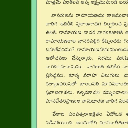
మాత్రమే పరిశీలన అన్న లక్ష్యమునుండి 
వానరులను రామాయణము కాలమువారి
జాతిగ ఉనికిని పురాణగాథగ నిర్ధారించ ప్
ఉనికి. రామాయణ వానర నాగరికజాతికి తూర
రామాయణకాల వానరపల్లిగ కిష్కింధకు గుర
సహజీవనము? రామాయణహనుమంతుడు గొ
ఆలోచనలు చేస్తున్నారు. సగము మనిష
నారసింహనామము. నాగజాతి ఉనికిగ నా
ప్రసిద్ధము. కూర్మ వరాహ ఎలుగులు
కల్యాణవరుసలో జాంబవతి మానవకాంతకాద
పురాణగాథలు. కల్పనకాదని నమ్మించాలని
మానవేతరప్రాణుల నామధారణ జాతిగ పర
‘వేలాది సంవత్సరాలక్రితం ఏదోఒక
పడిపోయింది. అందులోని మానవాతీతజాతి