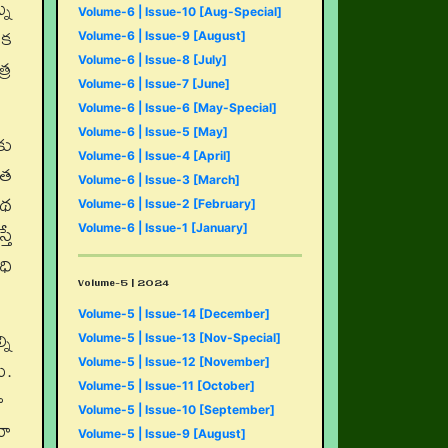
ను
Volume-6 | Issue-10 [Aug-Special]
ిక
Volume-6 | Issue-9 [August]
్ర
Volume-6 | Issue-8 [July]
Volume-6 | Issue-7 [June]
Volume-6 | Issue-6 [May-Special]
Volume-6 | Issue-5 [May]
కు
Volume-6 | Issue-4 [April]
ిత
Volume-6 | Issue-3 [March]
కథ
Volume-6 | Issue-2 [February]
తే
Volume-6 | Issue-1 [January]
ధి
Volume-5 | 2024
Volume-5 | Issue-14 [December]
ని
Volume-5 | Issue-13 [Nov-Special]
ి.
Volume-5 | Issue-12 [November]
Volume-5 | Issue-11 [October]
నా
Volume-5 | Issue-10 [September]
లూ
Volume-5 | Issue-9 [August]