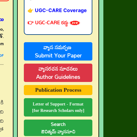
👉 UGC-CARE రద్దు
ు‌
ం,
శ్.
om
వ్యాస సమర్పణ
Submit Your Paper
DF
వ్యాసరచన సూచనలు
Author Guidelines
Publication Process
కి
Letter of Support - Format
ది
[for Research Scholars only]
ది
Search
లో
ఔచిత్యమ్ వ్యాససూచి