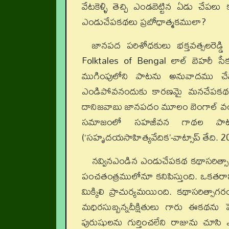
వేటకెళ్ళి తెచ్చి ఎండబెట్టిన ఏడు చే
ఎండుచేపకథలు ప్రబోధాత్మకములా?
జానపద పరిశోధకులు భక్తవత్సలరె
Folktales of Bengal లాల్ బెహరీ సేక
ముగింపులోని పాటను అనువాదము చే
ఎండిపోవనందుకు కారణమై మనచేపకథలా 
దానిజవాబు జానపదం మూలం బెంగాల్ వంట
సమాజంలో సహజీవన గాథల పాటలు అన
(‘సహృదయసాహిత్యవేదిక’-వాట్సాప్ తేది. 20
నవ్వినఎండిన ఎండుచేపకథ కథాసరిత్
పంచతంత్రములోనూ కనిపిస్తుంది. ఒకతరా
మిక్కిలి ప్రాచుర్యమయింది. కథాసరిత
మధిరసుబ్బన్నదీక్షితులు గారు ఈకథను ప
పురుషులను గుర్తించలేని రాజును చూసి ఎ