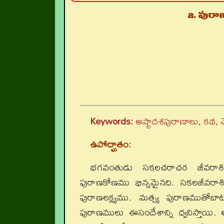
2. పురా
Keywords:
అష్టాదశపురాణాలు, కథ, చే
ఉపోద్ఘాతం:
భగవంతుడు సకలచరాచర జీవరాశిలో
పురాణకోణము భిన్నమైనది. సకలజీవరాశిలో
పురాణలక్ష్యము. మత్స్య పురాణముతో
పురాణములు ఈసందేశాన్ని ధ్వనిస్తా