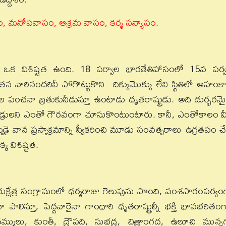
 మనోపవాసం, ఆశ్రమ వాసం, కర్మ సన్యాసం.
 ఒక విశిష్టత ఉంది. 18 పర్వాల భారతేతిహాసంలో 15వ పర్
రినందరినీ పోగొట్టుకొని దిక్కుమొక్కు లేని స్థితిలో అహంక
ంచనా బ్రతుకునీడుస్తూ ఉంటాడు ధృతరాష్ట్రుడు. అది దుర్భరమ
ిదండ్రులని ఎంతో గౌరవంగా చూసుకొంటుంటారు. కానీ, ఎంతోకాలం వీ
డై వాన ప్రస్తాశ్రమాన్ని స్వీకరించి మూడు సంవత్సరాలు ఉగ్రతపం చే
 విశిష్టత.
రుక్షేత్ర సంగ్రామంలో ధర్మరాజు గెలుపును పొంది, వంశపారంపర్యం
 పాలిస్తూ, పెద్దవారైనా గాంధారి ధృతరాష్ట్రుల్నీ భక్తి భావభరితంగ
తమ్ములు, కుంతీ, ద్రౌపది, సుభద్ర, చిత్రాంగద, ఉలూచి మున్న