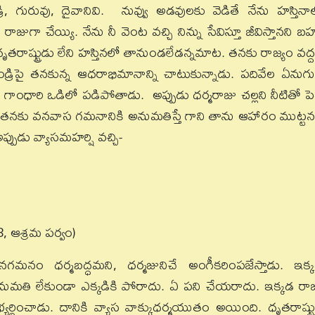
రి, గురువు, దైవానివి. నువ్వు అడవులకు వెడితే నేను హస్తినా
గా చేయ్యి. నేను నీ వెంట వచ్చి నిన్ను సేవిస్తూ జీవిస్తానని బ
రాష్ట్రుడు లేని హస్తినలో తానుండలేడన్నమాట. తనకు రాజ్యం వద్ద
 తండ్రిపై తనకున్న ఆధరాభిమానాన్ని చాటుకున్నాడు. పదివేల ఏనుగ
లి గాంధారి ఒడిలో పడిపోతాడు. అప్పుడు ధర్మరాజు చల్లని నీటితో పెద
టాడు. తనకు వనవాస గమనానికి అనుమతిస్తే గాని తాను ఆహారం ముట్టన
ప్పుడు వ్యాసమహర్షి వచ్చి-
, ఆశ్రమ పర్వం)
వనగమనం ధర్మబద్ధమని, ధర్మజునిచే అంగీకరింపజేస్తాడు. ఇక్
జానుమతి లేకుండా ఎక్కడికి పోరాదు. ఏ పని చేయరాదు. ఇక్కడ రా
్థించాడు. దానికి వ్యాస వాక్కుధర్మయుతం అయింది. ధృతరాష్ట్రు