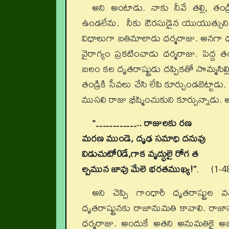
అని అంటాడు. నాకు నీవే తల్లి, తండ్
ఉండలేను. నీకు ఔరసుడైన యుయుత్సుని రాజు
విధాలుగా బతిమాలాడు ధర్మరాజు. అనగా ధృత
వైరాగ్యం ప్రకటించాడు ధర్మరాజు. పెద్ద
బలం కల దృతరాష్ట్రుడు దప్పికతో సొమ్మసిల్
తండ్రికి సేవలు చేసి లేపి కూర్చుండబెట్
ముసలి రాజు భీష్మించుకుని కూర్చున్నాడు. అ
“………….. రాజులకు రణ
మరణ ముండె, దృఢ సమాధి దనువు
విడుచుటో0డే,గాక వృద్ధులై రోగ త
ల్పమున జావు మేలె భరతముఖ్య!”
. (1-48
అని చెప్పి గాంధారీ ధృతరాష్ట్రుల 
ధృతరాష్ట్రునకు రాజానుమతి కావాలి. రా
ధర్మరాజు. అందుకే అతని అనుమతికై అభ్యర