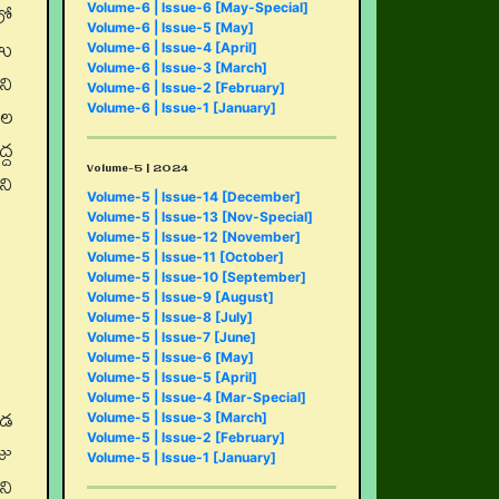
లో
Volume-6 | Issue-6 [May-Special]
Volume-6 | Issue-5 [May]
హు
Volume-6 | Issue-4 [April]
Volume-6 | Issue-3 [March]
ని
Volume-6 | Issue-2 [February]
ుల
Volume-6 | Issue-1 [January]
్ద
Volume-5 | 2024
ని
Volume-5 | Issue-14 [December]
Volume-5 | Issue-13 [Nov-Special]
Volume-5 | Issue-12 [November]
Volume-5 | Issue-11 [October]
Volume-5 | Issue-10 [September]
Volume-5 | Issue-9 [August]
Volume-5 | Issue-8 [July]
Volume-5 | Issue-7 [June]
Volume-5 | Issue-6 [May]
Volume-5 | Issue-5 [April]
Volume-5 | Issue-4 [Mar-Special]
కడ
Volume-5 | Issue-3 [March]
Volume-5 | Issue-2 [February]
జు
Volume-5 | Issue-1 [January]
ని