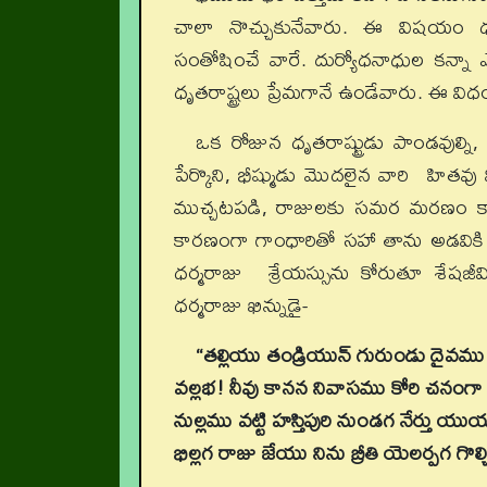
చాలా నొచ్చుకునేవారు. ఈ విషయం ధర
సంతోషించే వారే. దుర్యోధనాధుల కన్నా 
ధృతరాష్ట్రలు ప్రేమగానే ఉండేవారు. ఈ విధ
ఒక రోజున ధృతరాష్ట్రుడు పాండవుల్ని
పేర్కొని, భీష్ముడు మొదలైన వారి హితవు
ముచ్చటపడి, రాజులకు సమర మరణం కాన
కారణంగా గాంధారితో సహా తాను అడవికి వె
ధర్మరాజు శ్రేయస్సును కోరుతూ శేషజీవ
ధర్మరాజు ఖిన్నుడై-
“తల్లియు తండ్రియున్ గురుండు దై
వల్లభ! నీవు కానన నివాసము కోరి చనంగా నె
నుల్లము వట్టి హస్తిపురి నుండగ నేర్తు యు
భిల్లగ రాజు జేయు నిను బ్రీతి యెలర్పగ గొల్చ