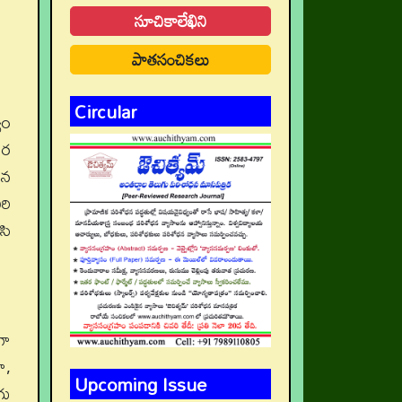
సూచికాలేఖిని
పాతసంచికలు
Circular
వం
ార
ైన
రి
సి
గా
ా,
Upcoming Issue
గు