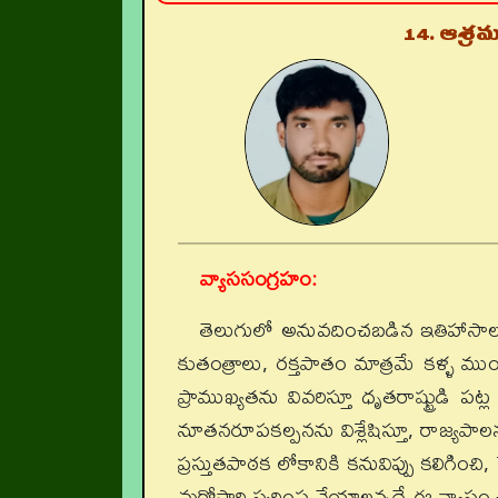
14. ఆశ్ర
వ్యాససంగ్రహం:
తెలుగులో అనువదించబడిన ఇతిహాసాల
కుతంత్రాలు, రక్తపాతం మాత్రమే కళ్ళ ముం
ప్రాముఖ్యతను వివరిస్తూ ధృతరాష్ట్రుడి పట్
నూతనరూపకల్పనను విశ్లేషిస్తూ, రాజ్యపా
ప్రస్తుతపాఠక లోకానికి కనువిప్పు కలిగిం
మరోసారి స్మరింప చేయాలన్నదే ఈ వ్యాసం ఉ