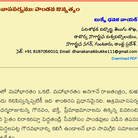
మవాసపర్వము: పాండవ ఔన్నత్యం
బుక్కే ధనక నాయక్
పరిశోధక విద్యార్థి, తెలుగు శాఖ,
ఆచార్య నాగార్జున విశ్వవిద్యాలయం,
నాగార్జున నగర్, గుంటూరు, ఆంధ్ర ప్రదేశ్.
సెల్: +91 8187056010, Email: dhanakanaikbukke111@gmail.com
Download PDF
లో మహాభారతం ఒకటి. మహాభారతం అనగానే రాజతంత్రం, కుళ్ళ
దు కనిపిస్తున్నప్పటికీ ఇది శాంతిరస ప్రధానమైనది. ఆశ్రమవాసపర్
ల ధర్మరాజుకున్న గౌరవం, భక్తి, ప్రేమాభిమానాలను తిక్కన్న వివరించ
లన సైతం నిరాకరిస్తూ పెద్దతండ్రి సేవకోసం పాండవులు పడిన తపన
చి, పెద్దలపట్ల గౌరవభావాన్ని కలిగి ఉండాలనే భావ సామగ్రిని సమాజం
ద్దేశం.