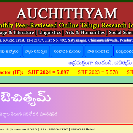
లకు ఆహ్వానం
వ్యాస సమర్పణ
సంపాదక మండలి
పాత సంచికలు
సంప్రదించ
అప్రమత్తంగా ఉండండి. ఔచిత్యమ్ పత్రిక ప
ctor (IF):
SJIF 2024 = 5.897
SJIF 2023 = 5.578 SJIF
ఔచిత్యమ్
ర్జాల తెలుగు పరిశోధన మాసపత్రిక
sue-12 | November 2023 | ISSN: 2583-4797 | UGC-CARE listed