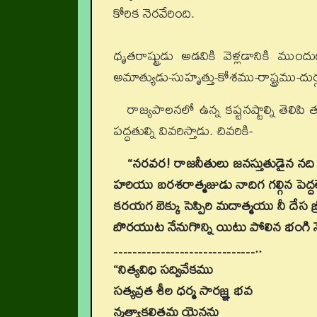
కోరిక నెరవేరింది.
ధృతరాష్ట్రుడు అడవికి వెళ్లడానికి ము
అమాత్యుడు-సుహృత్తు-కోశము-రాష్ట్రము-ద
రాజ్యపాలనలో ఉన్న కష్టనష్టాల్ని తెలిపి
పద్ధతుల్ని వివరిస్తాడు. చివరికి-
“నరవర! రాజనీతులు జనస్తుతుడైన నద
హరియు బరశరాత్మజుడు నాదిగ గల్గిన పెద్దలె
కరయగ బెక్కు సెప్పిరి మదాత్మయు నీ దేస బ్
బొరయుట నేనుగొన్ని యిటు పోలిన భంగి నేర
…………………………..
“నిత్యవిధి సద్వివేకము
సత్యవ్రత శీల ధర్మ సారజ్ఞ్ర భవ
న్మత్యాకలితమ యైనను