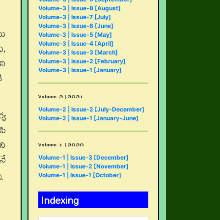
Volume-3 | Issue-8 [August]
Volume-3 | Issue-7 [July]
Volume-3 | Issue-6 [June]
లు
Volume-3 | Issue-5 [May]
ి,
Volume-3 | Issue-4 [April]
Volume-3 | Issue-3 [March]
ని
Volume-3 | Issue-2 [February]
Volume-3 | Issue-1 [January]
కి
Volume-2 | 2021
Volume-2 | Issue-2 [July-December]
్వ
Volume-2 | Issue-1 [January-June]
పి
ని
Volume-1 | 2020
నే
Volume-1 | Issue-3 [December]
Volume-1 | Issue-2 [November]
ని
Volume-1 | Issue-1 [October]
Indexing