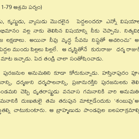
 1-79 ఆశ్రమ పర్వం)
డు, కృష్ణుడు, వ్యాసుడు మొదలైన పెద్దలందరూ ఎన్నో విషయా
మానం వల్ల నాకు తెలిసిన విషయాన్ని నీకు చెప్పాను. నిత్యవిధ
జ లక్షణాలు. అయినా నీవు వృద్ధ సేవను నిష్టతో ఆచరించు” అ
ీ పెద్దల ముందు పిల్లలు పిల్లలే. ఆ దృష్టితోనే కురురాజు ధర్మ రాజు
ని మాట ఇచ్చాడు. పెద తండ్రి చాలా సంతోషించాడు.
 పురజనుల అనుమతిని కూడా కోరుకున్నాడు. హస్తినాపురం పూర
నాన్ని, ధర్మజుని ధర్మపాలనాన్ని, ప్రజానురక్తిని పురజనులకు తెలి
ని చెప్పి ధృతరాష్ట్రుడు వనవాస గమనానికి వారి అనుమతి
నికి దుఃఖతులై తమ తరుపున మాట్లాడేందుకు ‘శంబువు'అ
తజ్ఞతల్ని చాటుకుంటారు. ఆ బ్రాహ్మణుడు పాండవుల బలపరాక్రమాల్