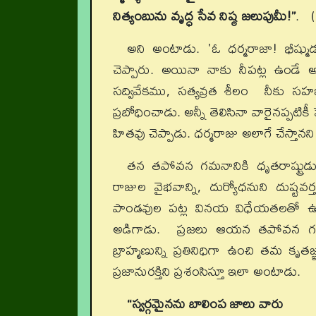
నిత్యంబును వృద్ధ సేవ నిష్ఠ జలుపుమీ!”
. (
అని అంటాడు. 'ఓ ధర్మరాజా! భీష్ము
చెప్పారు. అయినా నాకు నీపట్ల ఉండే అభి
సద్వివేకము, సత్యవ్రత శీలం నీకు సహ
ప్రబోధించాడు. అన్నీ తెలిసినా వారైనప్పటిక
హితవు చెప్పాడు. ధర్మరాజు అలాగే చేస్తాన
తన తపోవన గమనానికి ధృతరాష్ట్రుడు
రాజుల వైభవాన్ని, దుర్యోధనుని దుష్టవర్త
పాండవుల పట్ల వినయ విధేయతలతో ఉండమ
అడిగాడు. ప్రజలు ఆయన తపోవన గమనా
బ్రాహ్మణున్ని ప్రతినిధిగా ఉంచి తమ కృ
ప్రజానురక్తిని ప్రశంసిస్తూ ఇలా అంటాడు.
“స్వర్గమైనను బాలింప జాలు వారు