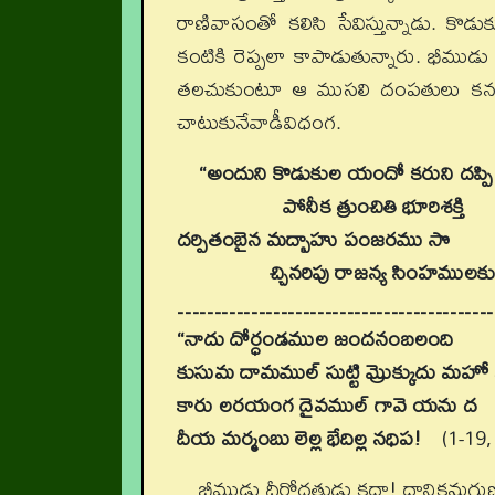
రాణివాసంతో కలిసి సేవిస్తున్నాడు. కొ
కంటికి రెప్పలా కాపాడుతున్నారు. భీము
తలచుకుంటూ ఆ ముసలి దంపతులు కనబడినప
చాటుకునేవాడీవిధంగ.
“అందుని కొడుకుల యందో కరుని దప్పి
పోనీక త్రుంచితి భూరిశక్తి
దర్పితంబైన మద్బాహు పంజరము సొ
చ్చినరిపు రాజన్య సింహములకు
……………………………………
“నాదు దోర్ధండముల జందనంబలంది
కుసుమ దామముల్ సుట్టి మ్రొక్కుదు మహో
కారు లరయంగ దైవముల్ గావె యను ద
దీయ మర్మంబు లెల్ల భేదిల్ల నధిప!
(1-19, 
భీముడు ధీరోదత్తుడు కదా! దానికనుగ