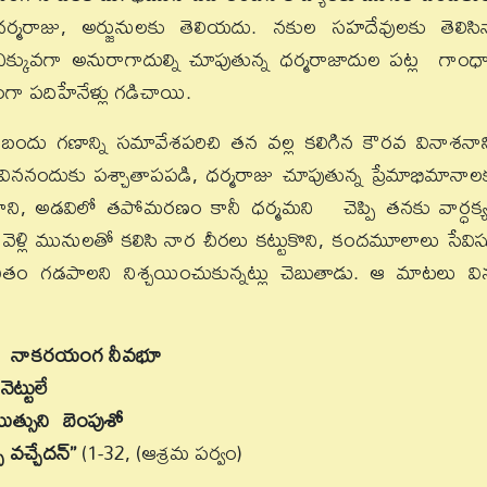
్మరాజు, అర్జునులకు తెలియదు. నకుల సహదేవులకు తెలిసి
ఎక్కువగా అనురాగాదుల్ని చూపుతున్న ధర్మరాజాదుల పట్ల గాంధా
ంగా పదిహేనేళ్లు గడిచాయి.
, బందు గణాన్ని సమావేశపరిచి తన వల్ల కలిగిన కౌరవ వినాశనాన్
 విననందుకు పశ్చాతాపపడి, ధర్మరాజు చూపుతున్న ప్రేమాభిమానాల
ి, అడవిలో తపోమరణం కానీ ధర్మమని చెప్పి తనకు వార్ధక్
ళ్లి మునులతో కలిసి నార చీరలు కట్టుకొని, కందమూలాలు సేవిస్
ితం గడపాలని నిశ్చయించుకున్నట్లు చెబుతాడు. ఆ మాటలు విన
వము నాకరయంగ నీవభూ
ట్టులే
యుత్సుని బెంపుశో
ి వచ్చేదన్”
(1-32, (ఆశ్రమ పర్వం)