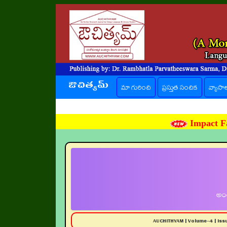
ఔచిత్యమ్
(current)
మా గురించి
ప్రస్తుత సంచిక
వ్యాసా
Impact Fa
అంత
AUCHITHYAM | Volume-4 | Is