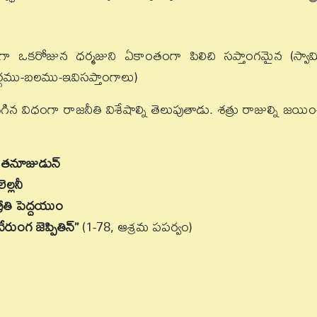
ందుగా ఒకరోజున ధర్మజుని ఏకాంతంగా పిలిచి సప్తాంగమైన (స్వామ
ుర్గము-బలము-ఇవిసప్తాంగాలు)
 తగిన విధంగా రాజనీతి విశేషాల్ని తెలుపుతాడు. శత్రు రాజుల్ని జయిం
ి తనూజుడున్
ల్లనీ
రీతి పెద్దయుం
ుంగ జెప్పితిన్”
(1-78, ఆశ్రమ పపర్వం)