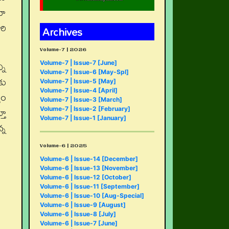
నా
రి
Archives
Volume-7 | 2026
ని
Volume-7 | Issue-7 [June]
Volume-7 | Issue-6 [May-Spl]
కు
Volume-7 | Issue-5 [May]
Volume-7 | Issue-4 [April]
యం
Volume-7 | Issue-3 [March]
తూ
Volume-7 | Issue-2 [February]
Volume-7 | Issue-1 [January]
్న
Volume-6 | 2025
Volume-6 | Issue-14 [December]
Volume-6 | Issue-13 [November]
Volume-6 | Issue-12 [October]
Volume-6 | Issue-11 [September]
Volume-6 | Issue-10 [Aug-Special]
Volume-6 | Issue-9 [August]
Volume-6 | Issue-8 [July]
Volume-6 | Issue-7 [June]