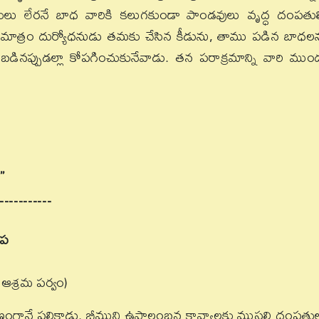
డుకులు లేరనే బాధ వారికి కలుగకుండా పాండవులు వృద్ధ దంపతుల్
డు మాత్రం దుర్యోధనుడు తమకు చేసిన కీడును, తాము పడిన బాధల
్పుడల్లా కోపగించుకునేవాడు. తన పరాక్రమాన్ని వారి ముం
”
…………
 ప
ఆశ్రమ పర్వం)
ుణంగానే పలికాడు. భీముని ఉపాలంబన కావ్యాలకు ముసలి దంపతు