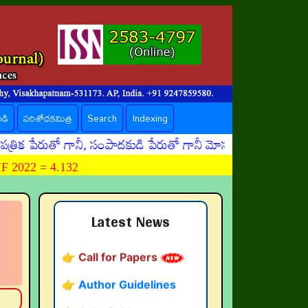
ండి
పరిశోధకమిత్ర
Search
Indexing
ేరుతో గానీ, సంపాదకుడి పేరుతో గానీ మోసపూరితమైన ఈమెయిళ్ళు, ఊ
 2022 = 4.132
👉 నవతరం పరిశోధనలు
👉 Current Issue
Latest News
👉 Call for Papers
👉 Author Guidelines
👉 Submit Abstract