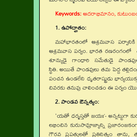
Keywords:
ఆదరాభిమానం, కుటుంబం,
1. ఉపోద్ఘాతం:
మహాభారతంలో ఆశ్రమవాస పర్వానికి
ఆశ్రమవాస పర్వం. భారత రణరంగంలో తన వా
శూన్యుడై గాంధారి సమేతుడై పాండవుల ప
స్థితి. అయితే పాండవులు తమ పెద్ద తల్ల
పంచన ఉండలేని ధృతరాష్ట్రుడు భార్యయుక్తు
చివరకు తనువు చాలించడం ఈ పర్వం యొక్క
2. పాండవ ఔన్నత్యం:
'యతో ధర్మస్తతో జయః’- అన్నట్టుగా కు
లభించిన కురుసామ్రాజ్యాన్ని ప్రజారంజకంగా
గౌరవ ప్రపత్తులతో ప్రతినిత్యం తాను, 