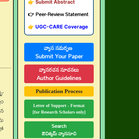
👉 Peer-Review Statement
👉 UGC-CARE Coverage
👉 UGC-CARE రద్దు
వ్యాస సమర్పణ
Submit Your Paper
వ్యాసరచన సూచనలు
Author Guidelines
ు-
Publication Process
వం
Letter of Support - Format
ిన
[for Research Scholars only]
ను
Search
లో
ఔచిత్యమ్ వ్యాససూచి