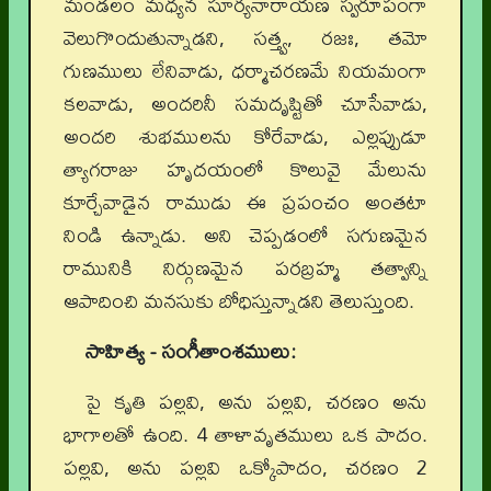
మండలం మధ్యన సూర్యనారాయణ స్వరూపంగా
వెలుగొందుతున్నాడని, సత్త్వ, రజః, తమో
గుణములు లేనివాడు, ధర్మాచరణమే నియమంగా
కలవాడు, అందరినీ సమదృష్టితో చూసేవాడు,
అందరి శుభములను కోరేవాడు, ఎల్లప్పుడూ
త్యాగరాజు హృదయంలో కొలువై మేలును
కూర్చేవాడైన రాముడు ఈ ప్రపంచం అంతటా
నిండి ఉన్నాడు. అని చెప్పడంలో సగుణమైన
రామునికి నిర్గుణమైన పరబ్రహ్మ తత్వాన్ని
ఆపాదించి మనసుకు బోధిస్తున్నాడని తెలుస్తుంది.
సాహిత్య - సంగీతాంశములు:
పై కృతి పల్లవి, అను పల్లవి, చరణం అను
భాగాలతో ఉంది. 4 తాళావృతములు ఒక పాదం.
పల్లవి, అను పల్లవి ఒక్కోపాదం, చరణం 2