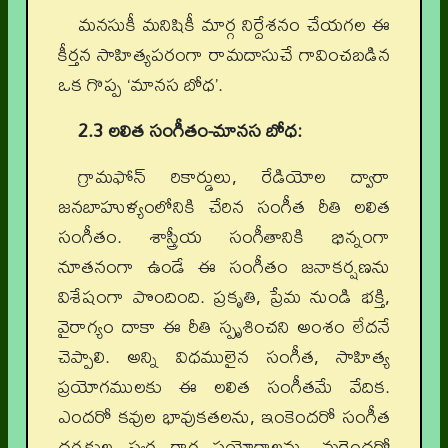
మనసుకీ మనిషికీ మార్గ నిర్దేశనం చేయగల ఈ
కీర్తన సాహిత్యపరంగా రామదాసుచే గావించబడిన
ఒక గొప్ప ‘మానస బోధ’.
2.3 లలిత సంగీతం-మానస బోధ:
గ్రామఫోన్ రికార్డులు, రేడియోల ద్వారా
జనబాహుళ్యంలోనికి చేరిన సంగీత రీతి లలిత
సంగీతం. శాస్త్రీయ సంగీతానికి భిన్నంగా
నూతనంగా ఉండే ఈ సంగీతం జనాకర్షణను
విశేషంగా పొందింది. ప్రకృతి, ప్రేమ నుండి భక్తి,
వైరాగ్యం దాకా ఈ రీతి స్పృశించని అంశం లేదనే
చెప్పాలి. అన్ని విధములైన సంగీత, సాహిత్య
ప్రయోగములకు ఈ లలిత సంగీతమే వేదిక.
ఎందరో కవుల భావుకతలను, ఇంకెందరో సంగీత
దర్శకుల స్వర రాగ ప్రయోగాలను, మరెందరో