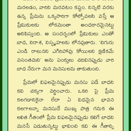
మరలడం, వారిని మరవటం కష్టం. నిన్నటి వరకు
ఉన్న ప్రేమను ఒక్కసారిగా కోల్పోవలసి వస్తే ఆ
ప్రేమికులకు లోకమంతా అంధకారమైనట్టు
అనిపిస్తుంది. ఆ సందర్భంలో ప్రేమికులు ఎంతో
బాధ, నిరాశ, నిస్పృహలకు లోనవుతారు. ‘చిగురు
ఎండి రాలునని ఎగిరిపోవు కోయిలని క్షణికమే
వసంతమని’ అను పంక్తులు చదివినప్పుడు వారి
బాధ నేరుగా మన మనసులను తాకుతుంది.
ప్రేమలో విఫలమైనప్పుడు మనసు పడే బాధని
కవి చక్కగా వర్ణించారు. ఒకరి పై ప్రేమ
కలగడానికైనా లేదా ఏ విధమైన భావన
కలగాలన్నా మనసుదే ముఖ్య పాత్ర గనుక ఈ
లలిత గీతంలో ప్రేమ విఫలమైనప్పుడు కలిగే బాధని
మనసే పడుతున్నట్టు భావించి కవి ఈ గీతాన్ని