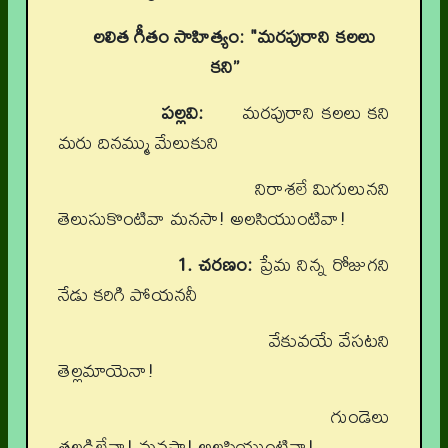
లలిత గీతం సాహిత్యం:
"మరపురాని కలలు
కని”
పల్లవి:
మరపురాని కలలు కని
మరు దినమ్ము మేలుకుని
నిరాశలే మిగులునని
తెలుసుకొంటివా మనసా! అలసియుంటివా!
1. చరణం:
ప్రేమ నిన్న రోజుగని
నేడు కరిగి పోయననీ
వేకువయే వేసటని
తెల్లమాయెనా!
గుండెలు
తల్లడిల్లేనా! మనసా! అలసియుంటివా!