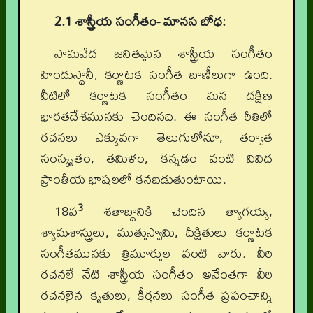
2.1 శాస్త్రీయ సంగీతం- మానస బోధ:
సామవేద జనితమైన శాస్త్రీయ సంగీతం
హిందుస్థానీ, కర్ణాటక సంగీత బాణీలుగా ఉంది.
వీటిలో కర్ణాటక సంగీతం మన దక్షిణ
భారతదేశమునకు చెందినది. ఈ సంగీత రీతిలో
రచనలు ఎక్కువగా తెలుగులోనూ, తర్వాత
సంస్కృతం, తమిళం, కన్నడం వంటి వివిధ
ప్రాంతీయ భాషలలో కనబడుతుంటాయి.
3
18వ
శతాబ్దానికి చెందిన త్యాగయ్య,
శ్యామశాస్త్రులు, ముత్తుస్వామి, దీక్షితులు కర్ణాటక
సంగీతమునకు త్రిమూర్తుల వంటి వారు. వీరి
రచనలే నేటి శాస్త్రీయ సంగీతం అనేంతగా వీరి
రచనలైన కృతులు, కీర్తనలు సంగీత ప్రపంచాన్ని