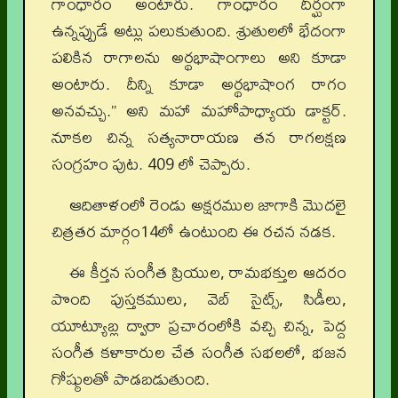
గాంధారం అంటారు. గాంధారం దీర్ఘంగా
ఉన్నప్పుడే అట్లు పలుకుతుంది. శ్రుతులలో భేదంగా
పలికిన రాగాలను అర్థభాషాంగాలు అని కూడా
అంటారు. దీన్ని కూడా అర్థభాషాంగ రాగం
అనవచ్చు.” అని మహా మహోపాధ్యాయ డాక్టర్.
నూకల చిన్న సత్యనారాయణ తన రాగలక్షణ
సంగ్రహం పుట. 409 లో చెప్పారు.
ఆదితాళంలో రెండు అక్షరముల జాగాకి మొదలై
చిత్రతర మార్గం
14
లో ఉంటుంది ఈ రచన నడక.
ఈ కీర్తన సంగీత ప్రియుల, రామభక్తుల ఆదరం
పొంది పుస్తకములు, వెబ్ సైట్స్, సిడీలు,
యూట్యూబ్ల ద్వారా ప్రచారంలోకి వచ్చి చిన్న, పెద్ద
సంగీత కళాకారుల చేత సంగీత సభలలో, భజన
గోష్ఠులతో పాడబడుతుంది.