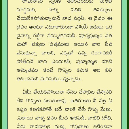
రామనామ స్మరణే తరించేందుకు సులభ
మార్గమని, దాన్ని వదిలి తపస్సులు
చేయలేకపోతున్నామనే బాధ వద్దనీ, ఆ దైవం ఈ
దైవం అంటూ ఎటూకాకుండా పోయే బదులు ఒక
దైవాన్ని గట్టిగా నమ్ముకొనమనీ, పూర్వపుణ్యం చేత
మహా భక్తులు ఉత్తములు అయిన వారి సేవ
చేసుకున్నా చాలని, ఎక్కడో ఉన్న గంగానదికి
పోలేదనే బాధ ఎందుకనీ, పుణ్యాత్ముల మాటే
అమృతము కంటే గొప్పది కనుక అది విని
తరించమని మనసుకు చెప్తున్నాడు.
ఏమీ చేయకపోయినా నేనది చేస్తానిది చేస్తానని
లేని గొప్పలు పలుకుతావు. ఇతరులకు నీ వల్ల ఏ
కష్టం కలగకపోతే అదే వారికి చేసే గొప్ప మేలు.
.పరాయి వాళ్ళ ధనం మీద ఆశపడి, వాటిని దోచి,
పేరు రావడానికై గుళ్ళు గోపురాలు కట్టించినా