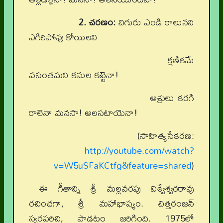
2. చరణం:
చిగురు ఎండి రాలునని
ఎగిరిపోవు కోయిలని
క్షణికమే
వసంతమని కనుల కట్టెనా!
అశ్రులు కరగి
రాలెనా మనసా! అలసటాయెనా!
(సాహిత్యసేకరణ:
http://youtube.com/watch?
v=W5uSFaKCtfg&feature=shared
)
ఈ గీతాన్ని శ్రీ మల్లవరపు విశ్వేశ్వరరావు
రచించగా, శ్రీ మహాభాష్యం. చిత్తరంజన్
స్వరపరిచి, పాడటం జరిగింది. 1975లో