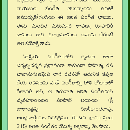
గాయకుల సంగీత సౌజన్యాలను తనలో
ఇముడ్చుకోగలిగింది ఈ లలిత సంగీత భామిని.
ఈమె సుందర సుకుమార లావణ్య రూపానికి
దాసులు కాని కళాభిమానులు ఆనాడు లేరంటే
అతిశయోక్తి కాదు.
"శాస్త్రీయ సంగీతంలోని కృతుల లాగా
విద్వత్ప్రదర్శన ప్రధానంగా కాకుండా సాహిత్య రస
భావానుగుణమైన రాగ రచనతో ఆధునిక కవుల
గేయ రచనలను పాడే సంగీతాన్ని తొలి రోజులలో
గీతావళి అనీ, ఆ తరువాత లలిత సంగీతమనీ
వ్యవహరించటం పరిపాటి అయింది"
(శ్రీ
బాలాంత్రపు రజినీకాంతరావు.
ఆంధ్రవాగ్గేయకారచరిత్రము. రెండవ భాగం పుట:
315) లలిత సంగీతం యొక్క లక్షణాన్ని తెలిపారు.