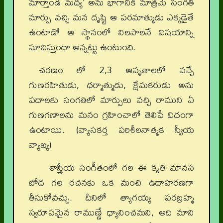
మార్తాండ మధ్య’ అను భాగానికి మాత్రమే సంగతి
మార్పు వచ్చి మన దృష్టి ఆ పరమాత్ముడు ఎక్కడైతే
ఉంటాడో ఆ స్థానంలో నిలపాలనే విషయాన్ని
సూచిస్తుందా అన్నట్టు ఉంటుంది.
చరణం లో 2,3 ఆవృతాలలో వచ్చే
గుణరహితుడు, ధర్మాత్ముడు, క్షేమకరుడు అను
పదాలకు సంగతిలో మార్పులు వచ్చి రాముని ఏ
గుణగణాలను మనం గ్రహించాలో తెలిపే విధంగా
ఉంటాయి.
(వ్యాసకర్త పరిశీలనాత్మక స్వీయ
వ్యాఖ్య)
శాస్త్రీయ సంగీతంలో గల ఈ కృతి మానస
బోధ గల రచనకు ఒక మంచి ఉదాహరణగా
తీసుకోవచ్చు. దీనిలో త్యాగయ్య పరబ్రహ్మ
స్వరూపమైన రాముణ్ణే ధ్యానించమని, అది మాని