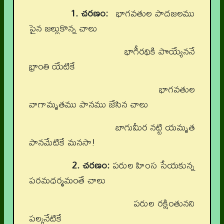
1. చరణం:
భాగవతుల పాదజలము
పైన జల్లుకొన్న చాలు
భాగీరథికి పొయ్యేననే
భ్రాంతి యేటికే
భాగవతుల
వాగామృతము పానము జేసిన చాలు
బాగుమీర నట్టి యమృత
పానమేటికే మనసా!
2. చరణం:
పరుల హింస సేయకున్న
పరమధర్మమంతే చాలు
పరుల రక్షింతునని
పల్కనేటికే