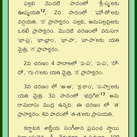
పల్లవి మొదటి పాదంలో ‘శ్రీ-స్మ’లకు
12
ఊష్మయతి
, 2వ పాదంలో ‘ఘో-కో’లకు
వర్గయతి. ‘ర’ ప్రాసాక్షరం. పల్లవి, అనుపల్లవులకు
ఒకటే ప్రాసాక్షరం. మొదటి చరణంలో వరుసగా
‘భా-ప్ర’, ‘భా-భ్రాం’, ‘భా-పా’, ‘బా-పా’లకు యతి
మైత్రి, ‘గ’ ప్రాసాక్షరం.
2వ చరణం 4 పాదాలలో ‘ప-ప’, ‘ప-ప’, ‘దో-
దో’, ‘గు-గ’లకు యతి మైత్రి, ‘ర’ ప్రాసాక్షరం.
3వ చరణం లో ‘అ-ఆ’, ‘క్ర-కాం’, ‘స-స్వా’లకు
13
యతి మైత్రి. 3వ పాదంలో ‘భద్రగిరి’
అను
రామదాసు ముద్ర ఉన్నది. ఈ చరణం లో ‘త’
ప్రాసాక్షరం. 4వ పాదంలో ‘త-త’లకు ప్రాసయతి.
కర్ణాటక శాస్త్రీయ సంగీతాన ప్రపంచ స్థాయి