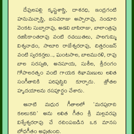
దేవులపల్లి కృష్ణశాస్త్రి, దాశరధి, ఇంద్రగంటి
హనుమచ్ఛాస్త్రి, బసవరాజు అప్పారావు, నండూరి
వెంకట సుబ్బారావు, అడవి బాపిరాజు, బాలాంత్రపు
రజినీకాంతరావు వంటి రచయితలు, పాలగుమ్మి
విశ్వనాథం, సాలూరి రాజేశ్వరరావు, చిత్తరంజన్
వంటి స్వరకర్తలు.., ఘంటసాల, బాలమురళి, రావు
బాల సరస్వతి, అనసూయ, సుశీల, శ్రీరంగం
గోపాలరత్నం వంటి గాయక శిఖామణులు లలిత
సంగీతానికి పరిపుష్టిని కూర్చారు. శ్రోతల
హృదయాలను రసపూర్ణం చేశారు.
ఆనాటి మధుర గీతాలలో 'మరపురాని
కలలుకని' అను లలిత గీతం శ్రీ మల్లవరపు
విశ్వేశ్వరరావు చే రచింపబడిన ఒక మానస
బోధగీతం అవుతుంది.