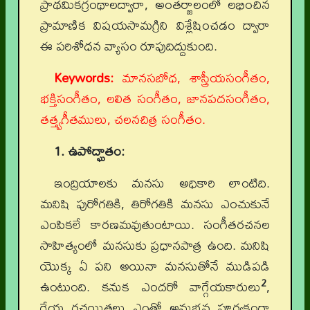
ప్రాథమికగ్రంథాలద్వారా, అంతర్జాలంలో లభించిన
ప్రామాణిక విషయసామగ్రిని విశ్లేషించడం ద్వారా
ఈ పరిశోధన వ్యాసం రూపుదిద్దుకుంది.
Keywords:
మానసబోధ, శాస్త్రీయసంగీతం,
భక్తిసంగీతం, లలిత సంగీతం, జానపదసంగీతం,
తత్త్వగీతములు, చలనచిత్ర సంగీతం.
1. ఉపోద్ఘాతం:
ఇంద్రియాలకు మనసు అధికారి లాంటిది.
మనిషి పురోగతికి, తిరోగతికి మనసు ఎంచుకునే
ఎంపికలే కారణమవుతుంటాయి. సంగీతరచనల
సాహిత్యంలో మనసుకు ప్రధానపాత్ర ఉంది. మనిషి
యొక్క ఏ పని అయినా మనసుతోనే ముడిపడి
2
ఉంటుంది. కనుక ఎందరో వాగ్గేయకారులు
,
గేయ రచయితలు ఎంతో అనుభవ పూర్వకంగా