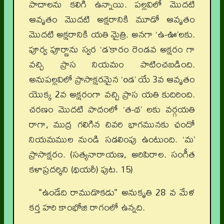
పాదాలను కలిగి ఉన్నాయి. పల్లవిలో మొదటి
ఆవృతం మొదటి అక్షరానికి మూడో ఆవృతం
మొదటి అక్షరానికి యతి మైత్రి. అనగా ‘ఉ-ఊ’లకు.
పూర్వ పూర్ణాను స్వర ‘డ’కారం రెండవ అక్షరం గా
వచ్చి ప్రాస నియమం పాటించబడింది.
అనుపల్లవిలో ప్రాసాక్షరమైన ‘oడ’ యే 3వ ఆవృతం
యొక్క 2వ అక్షరంగా వచ్చి ప్రాస యతి కుదిరింది.
చరణం మొదటి పాదంలో ‘త-థ’ లకు వర్గయతి
రాగా, ముద్ర గలిగిన చివరి భాగమునకు ఛందో
నియమముల నుండి సడలింపు ఉంటుంది. ‘మ’
ప్రాసాక్షరం. (సత్యనారాయణ, అరిపిరాల. సంగీత
కళాప్రదర్శిని (థియరీ) పుట. 15)
"ఉండేది రాముడొకడు" అనుకృతి 28 వ మేళ
కర్త హరి కాంభోజి రాగంలో ఉన్నది.