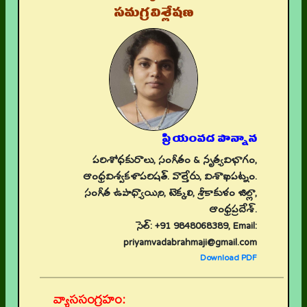
సమగ్రవిశ్లేషణ
ప్రియంవద పొన్నాన
పరిశోధకురాలు, సంగీతం & నృత్యవిభాగం,
ఆంధ్రవిశ్వకళాపరిషత్. వాల్తేరు, విశాఖపట్నం.
సంగీత ఉపాధ్యాయిని, టెక్కలి, శ్రీకాకుళం జిల్లా,
ఆంధ్రప్రదేశ్.
సెల్: +91 9848068389, Email:
priyamvadabrahmaji@gmail.com
Download PDF
వ్యాససంగ్రహం: