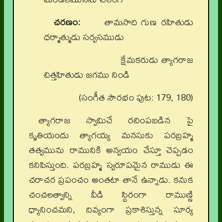
చరణం:
తామసాది గుణ రహితుడు
ధర్మాత్ముడు సర్వసముడు
క్షేమకరుడు త్యాగరాజ
చిత్తహితుడు జగము నిండి
(సంగీత సౌరభం పుట: 179, 180)
త్యాగరాజ స్వామిచే రచింపబడిన పై
కృతియందు త్యాగయ్య మనసుకు పరబ్రహ్మ
తత్వమును రామునికి అన్వయం చేస్తూ చెప్పడం
కనిపిస్తుంది. పరబ్రహ్మ స్వరూపమైన రాముడు ఈ
చరాచర ప్రపంచం అంతటా తానే ఉన్నాడు. కనుక
చంచలత్వాన్ని వీడి స్థిరంగా రాముణ్ణి
ధ్యానించమని, దివ్యంగా ప్రకాశిస్తున్న సూర్య