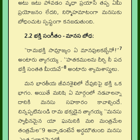
అటు ఇటు పోవడం వృధా ప్రయాసే తప్ప ఏమీ
ప్రయోజనం లేదని, నిర్మొహమాటంగా మనసుకు
బోధించుట స్పష్టంగా కనబడుతుంది.
2.2 భక్తి సంగీతం - మానస బోధ:
7
'’రామభక్తి సామ్రాజ్యం ఏ మానవులకబ్బేనో!’'
అంటారు త్యాగయ్య . '’పాతకములను దీర్చి నీ పద
8
భక్తి సంతత మీయవే’'
అంటారు శ్యామశాస్త్రులు.
మన భారతీయ జీవనశైలిలో దేవునిపై భక్తి ఒక
భాగం. అయితే మనిషి ఏ మార్గంలో నడవాలన్నా
దానికి మనసు సహకారం కావాల్సిందే.
చిన్నప్పటినుండి రామ భక్తుడైన త్యాగయ్య '’మనసు
స్వాధీనమైన యా ఘనునికి మరి మంత్రమేల
తంత్రమేల’'
9
అన్నాడంటేనే అర్థమౌతుంది మనసు
ఎంత ప్రధానమైనదో.