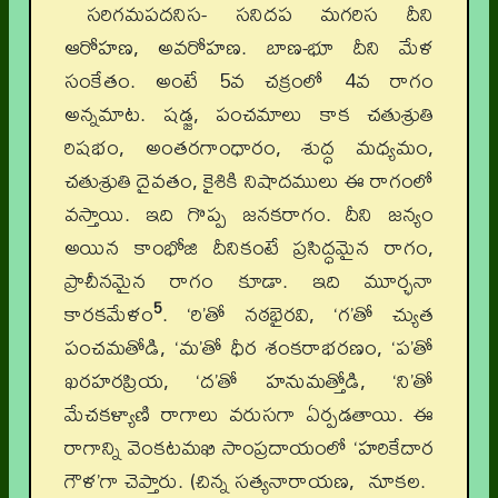
సరిగమపదనిస- సనిదప మగరిస దీని
ఆరోహణ, అవరోహణ. బాణ-భూ దీని మేళ
సంకేతం. అంటే 5వ చక్రంలో 4వ రాగం
అన్నమాట. షడ్జ, పంచమాలు కాక చతుశ్రుతి
రిషభం, అంతరగాంధారం, శుద్ధ మధ్యమం,
చతుశ్రుతి దైవతం, కైశికి నిషాదములు ఈ రాగంలో
వస్తాయి. ఇది గొప్ప జనకరాగం. దీని జన్యం
అయిన కాంభోజి దీనికంటే ప్రసిద్ధమైన రాగం,
ప్రాచీనమైన రాగం కూడా. ఇది మూర్ఛనా
5
కారకమేళం
. ‘రి’తో నఠభైరవి, ‘గ’తో చ్యుత
పంచమతోడి, ‘మ’తో ధీర శంకరాభరణం, ‘ప’తో
ఖరహరప్రియ, ‘ద’తో హనుమత్తోడి, ‘ని’తో
మేచకళ్యాణి రాగాలు వరుసగా ఏర్పడతాయి. ఈ
రాగాన్ని వెంకటమఖి సాంప్రదాయంలో ‘హరికేదార
గౌళ’గా చెప్తారు. (చిన్న సత్యనారాయణ, నూకల.