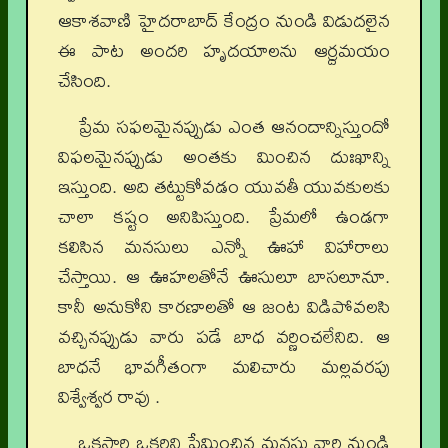
ఆకాశవాణి హైదరాబాద్ కేంద్రం నుండి విడుదలైన
ఈ పాట అందరి హృదయాలను ఆర్ద్రమయం
చేసింది.
ప్రేమ సఫలమైనప్పుడు ఎంత ఆనందాన్నిస్తుందో
విఫలమైనప్పుడు అంతకు మించిన దుఃఖాన్ని
ఇస్తుంది. అది తట్టుకోవడం యువతీ యువకులకు
చాలా కష్టం అనిపిస్తుంది. ప్రేమలో ఉండగా
కలిసిన మనసులు ఎన్నో ఊహా విహారాలు
చేస్తాయి. ఆ ఊహలతోనే ఊసులూ బాసలూనూ.
కానీ అనుకోని కారణాలతో ఆ జంట విడిపోవలసి
వచ్చినప్పుడు వారు పడే బాధ వర్ణించలేనిది. ఆ
బాధనే భావగీతంగా మలిచారు మల్లవరపు
విశ్వేశ్వర రావు .
ఒకసారి ఒకరిని ప్రేమించిన మనసు వారి నుండి