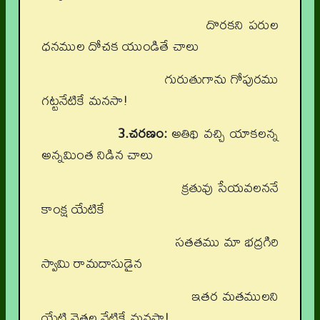
దొరకని పరుల
ధనముల దోచక యుండితే చాలు
గురుతుగాను గోపురము
గట్టనేటికే మనసా!
3.చరణం:
అతిథి వచ్చి యాకలన్న
అన్నమింత నిడిన చాలు
క్రతువు సేయవలననే
కాంక్ష యేటికే
సతతము మా భద్రగిరి
స్వామి రామదాసుడైన
ఇతర మతములని
యేటి వెతల వేటికే మనసా!