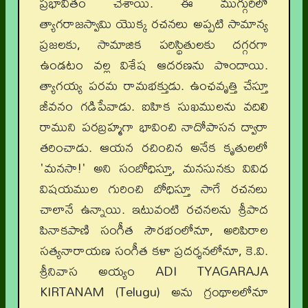
ప్రభావితం చేశాయి. ఈ ముగ్గురిలో
త్యాగరాజస్వామి యొక్క రచనలు అప్పటి సామాన్య
ప్రజలకు, సామాజిక పరిస్థితులకు దగ్గరగా
ఉండటం వల్ల విశేష ఆదరణను పొందాయి.
త్యాగయ్య పరమ రామభక్తుడు. ఉంఛవృత్తి చేస్తూ
జీవనం గడిపేవాడు. ఐహిక సుఖములను వదిలి
రాముని పరబ్రహ్మగా భావించి నాదోపాసన ద్వారా
తరించాడు. ఆయన రచించిన అనేక కృతులలో
'మనసా!' అని సంబోధిస్తూ, మనసునకు వివిధ
విషయముల గురించి బోధిస్తూ సాగే రచనలు
చాలానే ఉన్నాయి. ఇటువంటి రచనలను శ్రీపాద
పినాకపాణి సంగీత సౌరభంలోనూ, అరిపిరాల
సత్యనారాయణ సంగీత కళా ప్రదర్శనలోనూ, కె.వి.
శ్రీనివాస అయ్యం ADI TYAGARAJA
KIRTANAM (Telugu) అను గ్రంథాలలోనూ