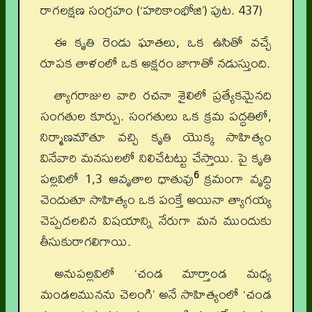
రాగలక్షణ సంగ్రహం (‘హరికాంభోజి’) పుట. 437)
ఈ కృతి రెండు ఘాతలు, ఒక ఉసితో వచ్చే
రూపక తాళంలో ఒక అక్షరం జాగాతో నడుస్తుంది.
త్యాగరాజుల వారి రచనా శైలిలో ప్రత్యేకమైనది
సంగతుల కూర్పు. సంగతులు ఒక క్రమ పద్ధతిలో,
నిర్మాణమౌతూ వచ్చి కృతి యొక్క సాహిత్యం
వినేవారి మనసులలో నిలిచేటట్టు చేస్తాయి. పై కృతి
6
పల్లవిలో 1,3 ఆవృతాల ధాతువు
క్రమంగా వృద్ధి
చెందుతూ సాహిత్యం ఒక పంక్తే అయినా త్యాగయ్య
చెప్పదలచిన విషయాన్ని నేరుగా మన ముందుకు
తీసుకురాగలిగాయి.
అనుపల్లవిలో ‘చండ మార్తాండ మధ్య
మండలమునను చెలంగి’ అనే సాహిత్యంలో ‘చండ