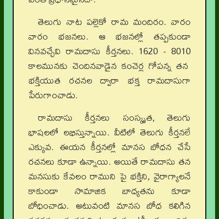
తెలుగు నాట పల్లెకో రామ మందిరం. వారం
వారం భజనలు. ఆ భజనల్లో తప్పకుండా
వినవచ్చేవి రామదాసు కీర్తనలు. 1620 - 80
10
కాలమునకు చెందినవాడైన కంచెర్ల గోపన్న తన
భక్తియుత రచనల ద్వారా భక్త రామదాసుగా
పేరుగాంచాడు.
రామదాసు కీర్తనలు సంస్కృత, తెలుగు
భాషలలో లభిస్తున్నాయి. వీటిలో తెలుగు కీర్తనలే
ఎక్కువ. ఈయన కీర్తనల్లో మానస బోధన చేసే
రచనలు కూడా ఉన్నాయి. అయితే రామదాసు తన
మనసుకు కేవలం రాముని పై భక్తిని, వైరాగ్యాలనే
కాకుండా సామాజిక బాధ్యతను కూడా
బోధించాడు. అటువంటి మానస బోధ కలిగిన