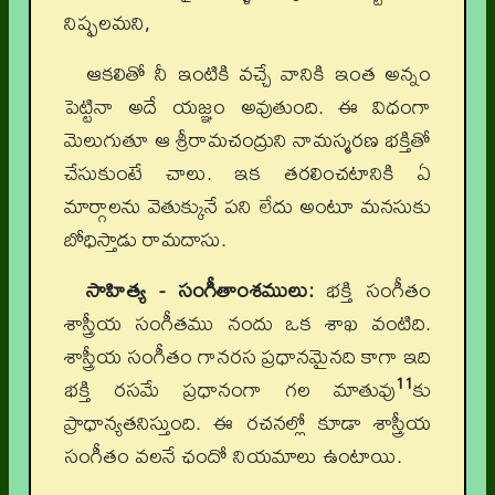
నిష్ఫలమని,
ఆకలితో నీ ఇంటికి వచ్చే వానికి ఇంత అన్నం
పెట్టినా అదే యజ్ఞం అవుతుంది. ఈ విధంగా
మెలుగుతూ ఆ శ్రీరామచంద్రుని నామస్మరణ భక్తితో
చేసుకుంటే చాలు. ఇక తరలించటానికి ఏ
మార్గాలను వెతుక్కునే పని లేదు అంటూ మనసుకు
బోధిస్తాడు రామదాసు.
సాహిత్య - సంగీతాంశములు:
భక్తి సంగీతం
శాస్త్రీయ సంగీతము నందు ఒక శాఖ వంటిది.
శాస్త్రీయ సంగీతం గానరస ప్రధానమైనది కాగా ఇది
11
భక్తి రసమే ప్రధానంగా గల మాతువు
కు
ప్రాధాన్యతనిస్తుంది. ఈ రచనల్లో కూడా శాస్త్రీయ
సంగీతం వలనే ఛందో నియమాలు ఉంటాయి.