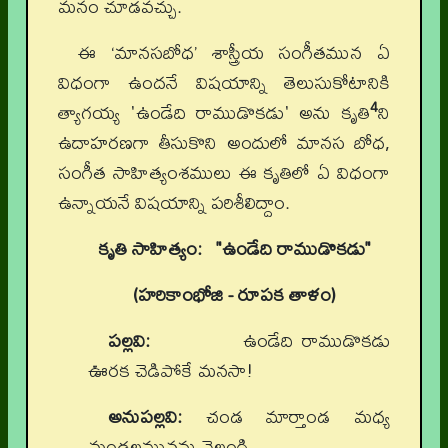
మనం చూడవచ్చు.
ఈ ‘మానసబోధ’ శాస్త్రీయ సంగీతమున ఏ
విధంగా ఉందనే విషయాన్ని తెలుసుకోటానికి
4
త్యాగయ్య 'ఉండేది రాముడొకడు' అను కృతి
ని
ఉదాహరణగా తీసుకొని అందులో మానస బోధ,
సంగీత సాహిత్యంశములు ఈ కృతిలో ఏ విధంగా
ఉన్నాయనే విషయాన్ని పరిశీలిద్దాం.
కృతి సాహిత్యం:
"ఉండేది రాముడొకడు"
(హరికాంభోజి - రూపక తాళం)
పల్లవి:
ఉండేది రాముడొకడు
ఊరక చెడిపోకే మనసా!
అనుపల్లవి:
చండ మార్తాండ మధ్య
మండలమునను చెలంగి