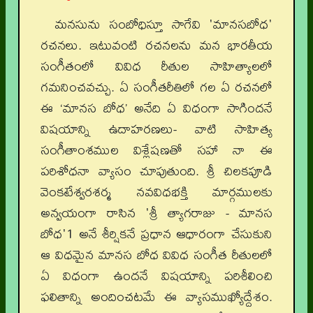
మనసును సంబోధిస్తూ సాగేవి 'మానసబోధ'
రచనలు. ఇటువంటి రచనలను మన భారతీయ
సంగీతంలో వివిధ రీతుల సాహిత్యాలలో
గమనించవచ్చు. ఏ సంగీతరీతిలో గల ఏ రచనలో
ఈ ‘మానస బోధ’ అనేది ఏ విధంగా సాగిందనే
విషయాన్ని ఉదాహరణలు- వాటి సాహిత్య
సంగీతాంశముల విశ్లేషణతో సహా నా ఈ
పరిశోధనా వ్యాసం చూపుతుంది. శ్రీ చిలకపూడి
వెంకటేశ్వరశర్మ నవవిధభక్తి మార్గములకు
అన్వయంగా రాసిన 'శ్రీ త్యాగరాజు - మానస
బోధ'1 అనే శీర్షికనే ప్రధాన ఆధారంగా చేసుకుని
ఆ విధమైన మానస బోధ వివిధ సంగీత రీతులలో
ఏ విధంగా ఉందనే విషయాన్ని పరిశీలించి
ఫలితాన్ని అందించటమే ఈ వ్యాసముఖ్యోద్దేశం.