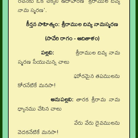
రచనకు ఒక చక్కని ఉదాహరణ 'శ్రీరాముల దివ్య
నామ స్మరణ'.
కీర్తన సాహిత్యం:
శ్రీరాముల దివ్య నామస్మరణ
(సావేరి రాగం - ఆదితాళం)
పల్లవి:
శ్రీరాముల దివ్య నామ
స్మరణ సేయుచున్న చాలు
ఘోరమైన తపములను
కోరనేటికే మనసా!
అనుపల్లవి:
తారక శ్రీరామ నామ
ధ్యానము చేసిన చాలు
వేరు వేరు దైవములను
వెదకనేటికే మనసా!