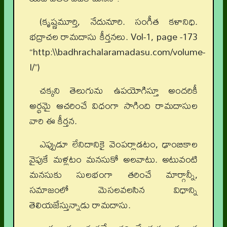
(కృష్ణమూర్తి, నేదునూరి. సంగీత కళానిధి.
భద్రాచల రామదాసు కీర్తనలు. Vol-1, page -173
“http:\\badhrachalaramadasu.com/volume-
I/”)
చక్కని తెలుగును ఉపయోగిస్తూ అందరికీ
అర్థమై ఆచరించే విధంగా సాగింది రామదాసుల
వారి ఈ కీర్తన.
ఎప్పుడూ లేనిదానికై వెంపర్లాడటం, ఢాంబికాల
వైపుకే మళ్లటం మనసుకో అలవాటు. అటువంటి
మనసుకు సులభంగా తరించే మార్గాన్నీ,
సమాజంలో మెసలవలసిన విధాన్ని
తెలియజేస్తున్నాడు రామదాసు.