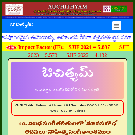
ఔచిత్యమ్
☰
తమైన ఈమెయిళ్ళు, ఊహించని రీతిగా వ్యక్తిగత/ఆర్థిక సమాచారాన్
Impact Factor (IF):
SJIF 2024 = 5.897
SJIF
2023 = 5.578 SJIF 2022 = 4.132
ఔచిత్యమ్
అంతర్జాల తెలుగు పరిశోధన మాసపత్రిక
AUCHITHYAM | Volume-4 | Issue-12 | November 2023 | ISSN: 2583-
4797 | UGC-CARE listed
13. వివిధ సంగీతరీతులలో 'మానసబోధ'
రచనలు: సాహిత్యసంగీతాంశముల