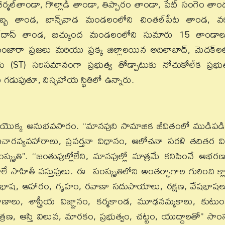
ీర్మల్‌తాండా, గొల్లాడి తాండా, తిప్పారం తాండా, పేట్‌ సంగెం తాం
్బ తాండ, బాన్స్‌వాడ మండలంలోని చింతల్‌పేట తాండ, వర్
ల్‌దాస్‌ తాండ, బిచ్కుంద మండలంలోని సుమారు 15 తాండాల
ారా ప్రజలు మరియు ప్రక్క జిల్లాలయిన అదిలాబాద్‌, మెదక్‌ల
కు (ST) సరిసమానంగా ప్రభుత్వ తోడ్పాటుకు నోచుకోలేక ప్రభుత
 గడుపుతూ, నిస్సహాయ స్థితిలో ఉన్నారు.
ల యొక్క అనుభవసారం. ‘‘మానవుని సామాజిక జీవితంలో ముడిపడ
 ఆచారవ్యవహారాలు, ప్రవర్తనా విధానం, ఆలోచనా సరళి తదితర వి
స్కృతి’’. ‘‘జంతువుల్లోలేని, మానవుల్లో మాత్రమే కనిపించే ఆభర
ే సాహితీ వస్తువులు. ఈ సంస్కృతిలోని అంతర్భాగాల గురించి క్లాక
ఉంది. ‘‘భాష, ఆహారం, గృహం, రవాణా సదుపాయాలు, రక్షణ, వేషభాషల
ాణాలు, శాస్త్రీయ విజ్ఞానం, కర్మకాండ, మూఢనమ్మకాలు, కుటు
, ఆస్తి విలువ, మారకం, ప్రభుత్వం, చట్టం, యుద్ధాలతో’’ సాంస