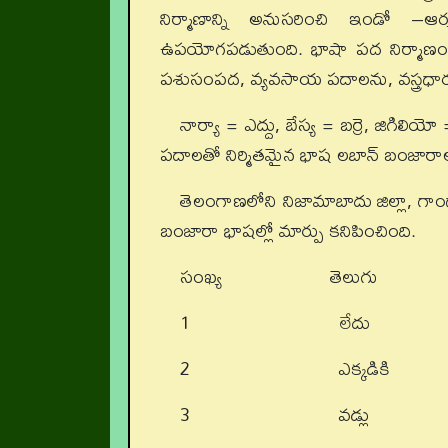
నిర్మాణాన్ని అనుసరించి ఇండో –ఆర
ఉపయోగపడుతుంది. భాషా పద నిర్మాణంతో
పశుసంపద, వ్యవసాయ పదాలను, వస్త్రధారణ
నార్యా = ఎద్దు, బేస్య = బర్రె, జిగిలి
పదాలతో నిర్మితమైన భాష లబాన్‌ బంజారాల 
తెలంగాణలోని నిజామాబాదు జిల్లా, గా
బంజారా భాషల్లో మార్పు కనిపించింది.
సంఖ్య తెలుగు ల
1 లేదు ఛేని
2 ఎక్కడికి వెళ్ళుతా
3 వడ్లు ధ