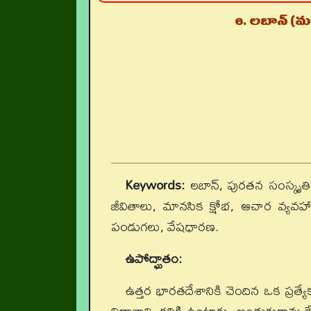
6. లబాన్ (
Keywords:
లబాన్, పురతన సంస్కృతి, ప
జీవితాలు, మానసిక క్షోభ, ఆచార వ్యవహార
పండుగలు, వేషధారణ.
ఉపోద్ఘాతం:
ఉత్తర భారతదేశానికి చెందిన ఒక ప్రత్యేక