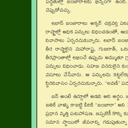
పద్ధతుల్లో బంజారాలకు భిన్నంగా ఉంద
చెప్పుకోవచ్చు.
లబాన్‌ బంజారాలు అక్బర్‌ చక్రవర్తి పరి
రాష్ట్రాల్లో అధిక పన్నులు విధించడంతో, 
నివాసాలు ఏర్పరచుకున్నారు. లబాన్‌ బంజ
తీర రాష్ట్రాలైన మహారాష్ట్ర, గుజరాత్‌,
తీరప్రాంతాల్లో లభించే ఉప్పును అమ్ముతూ 
పన్నులు విధించాడు. సహజ వనరులైన క
వసూలు చేసేవారు. ఆ పన్నులను కట్టలేకగ్ర
స్థిరనివాసం ఏర్పరచుకున్నారు. ‘‘లవణ్‌’’
బన్‌ అంటే ఉర్దూలో అడవి అని అర్థం. 
బతికే వాళ్ళు కాబట్టి వీరికి ‘‘బంజారా’’ అని
ప్రధాన వృత్తి పశుపోషణ. ఇప్పటికీ కొన్న
సమాన స్థాయిలో జీవనాన్ని గడుపుతున్నా 