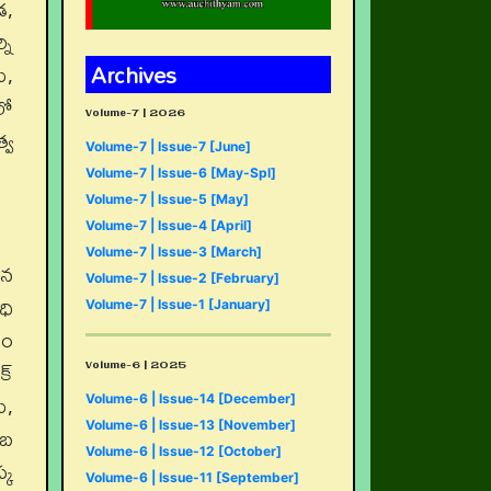
డ,
ని
Archives
ు,
లో
Volume-7 | 2026
్వ
Volume-7 | Issue-7 [June]
Volume-7 | Issue-6 [May-Spl]
Volume-7 | Issue-5 [May]
Volume-7 | Issue-4 [April]
Volume-7 | Issue-3 [March]
ిన
Volume-7 | Issue-2 [February]
ధి
Volume-7 | Issue-1 [January]
ణం
Volume-6 | 2025
్‌
ు,
Volume-6 | Issue-14 [December]
Volume-6 | Issue-13 [November]
ంబ
Volume-6 | Issue-12 [October]
్క
Volume-6 | Issue-11 [September]