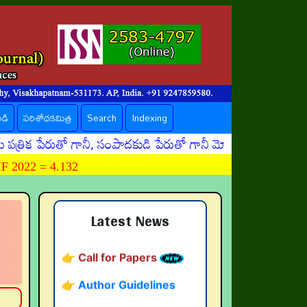
ండి
పరిశోధకమిత్ర
Search
Indexing
పేరుతో గానీ, సంపాదకుడి పేరుతో గానీ మోసపూరితమైన ఈమెయిళ్ళు,
 2022 = 4.132
👉 నవతరం పరిశోధనలు
👉 Current Issue
Latest News
👉 Call for Papers
👉 Author Guidelines
👉 Submit Abstract