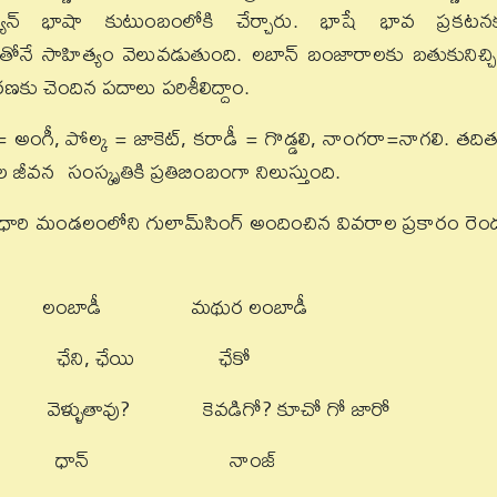
్యన్‌ భాషా కుటుంబంలోకి చేర్చారు. భాషే భావ ప్రకటన
నే సాహిత్యం వెలువడుతుంది. లబాన్‌ బంజారాలకు బతుకునిచ్చ
కు చెందిన పదాలు పరిశీలిద్దాం.
యో = అంగీ, పోల్క = జాకెట్‌, కరాడీ = గొడ్డలి, నాంగరా=నాగలి. తది
జీవన సంస్కృతికి ప్రతిబింబంగా నిలుస్తుంది.
ంధారి మండలంలోని గులామ్‌సింగ్‌ అందించిన వివరాల ప్రకారం రెం
ంబాడీ మథుర లంబాడీ
, ఛేయి ఛేకో
వు? కెవడిగో? కూచో గో జారో
ాన్‌ నాంజ్‌