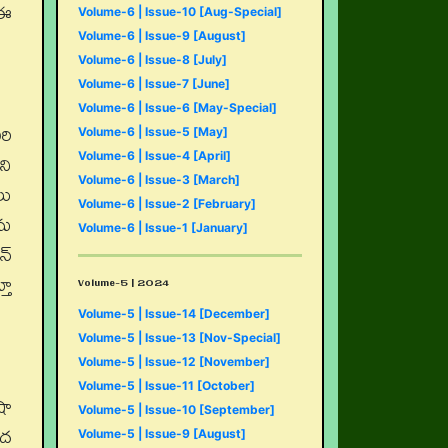
 ఈ
Volume-6 | Issue-10 [Aug-Special]
Volume-6 | Issue-9 [August]
Volume-6 | Issue-8 [July]
Volume-6 | Issue-7 [June]
Volume-6 | Issue-6 [May-Special]
రి
Volume-6 | Issue-5 [May]
ని
Volume-6 | Issue-4 [April]
Volume-6 | Issue-3 [March]
లు
Volume-6 | Issue-2 [February]
ను
Volume-6 | Issue-1 [January]
్‌
తూ
Volume-5 | 2024
Volume-5 | Issue-14 [December]
Volume-5 | Issue-13 [Nov-Special]
Volume-5 | Issue-12 [November]
Volume-5 | Issue-11 [October]
షా
Volume-5 | Issue-10 [September]
పద
Volume-5 | Issue-9 [August]