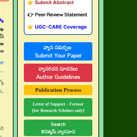
👉 Peer-Review Statement
👉 UGC-CARE Coverage
్య
👉 UGC-CARE రద్దు
ాఖ
స్)
ాణ
వ్యాస సమర్పణ
om
Submit Your Paper
DF
వ్యాసరచన సూచనలు
Author Guidelines
్య
ు,
Publication Process
Letter of Support - Format
[for Research Scholars only]
Search
వన
ఔచిత్యమ్ వ్యాససూచి