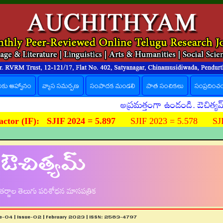
లకు ఆహ్వానం
వ్యాస సమర్పణ
సంపాదక మండలి
పాత సంచికలు
సంప్రదించ
అప్రమత్తంగా ఉండండి. ఔచిత్యమ్ పత్రిక 
ctor (IF):
SJIF 2024 = 5.897
SJIF 2023 = 5.578 SJIF
ఔచిత్యమ్
ర్జాల తెలుగు పరిశోధన మాసపత్రిక
e-04 | Issue-02 | February 2023 | ISSN: 2583-4797