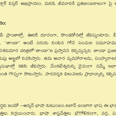
్‌ విస్లర్‌ అభిప్రాయం. మనిషి జీవనానికి ప్రతిబింబకాలుగా పై
నం:
్రాంతాల్లో, ఊరికి దూరంగా, కొండకోనల్లో జీవిస్తుంటారు. వీ
తారు. ‘‘తాండా’’ అంటే సరుకు నింపిన గోనె సంచుల సమూహమ
శకుమార చరిత్రలో‘‘తాండా’’ల ప్రస్తావన కన్పిస్తున్నది. తాండా ప్రజ
పు ఆజ్ఞలో నివసిస్తారు. తమ ఆచార వ్యవహారాలను, సంస్కారాల
ఖాల్లో కలిసి జీవిస్తారు. వేంకటేశ్వరున్ని దైవంగా నమ్మే లబాన
ప్పగా కొలుస్తారు. పారదర్శక విలువలకు ప్రాధాన్యాన్ని కల్పిస్
పెద్దది ఇండో –ఆర్యన్‌ భాషా కుటుంబం.లబాన్‌ బంజారా భాష ఈ భా
త్తలు నిర్ణయించారు. భాషా శాస్త్రవేత్తలు భౌగోళికంగా, వర్ణ, 