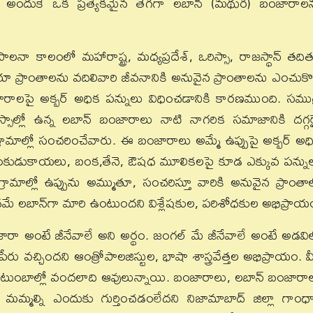
ి. అందుకే ఒక ప్రత్యేకమైన తెగగా లబాన్‌ (మథుర) బంజారాల
పాలనా కాలంలో మహారాష్ట్ర, మధ్యప్రదేశ్‌, ఒరిస్సా, రాజస్థాన్‌ తది
ఆయా ప్రాంతాలను వదిలివారి జీవనానికి అనువైన ప్రాంతాలను ఎంచుకొ
ారాలపై అక్బర్‌ అధిక పన్నులు విధించడానికి కారణముంది. సముద
 ఒరిస్సాల్లో ఉన్న లబాన్‌ బంజారాలు నాటి నాగరిక సమాజానికి దగ్గర
గ్రామాల్లో సంచరించేవారు. ఈ బంజారాలు అమ్మే ఉప్పుపై అక్బర్‌ అధ
ుంకుడుకాయలు, బంక,తేనె, ఔషధ మూలికలపై కూడ ఎక్కువ పన్ను
ామాల్లో ఉప్పును అమ్ముతూ, సంచరిస్తూ వారికి అనువైన ప్రాంతాల్
 పదమే లబాన్‌గా మారి ఉంటుందని విశ్లేషకుల, పరిశోధకుల అభిప్రాయ
జారా అంటే జీనేవాలే అని అర్థం. జంగల్‌ మే జీనేవాలే అంటే అడవి
 పేరు వచ్చిందని ఆంత్రోపాలజిస్టుల, భాషా శాస్త్రవేత్తల అభిప్రాయం. వీ
ి కుటుంబాల్లో వందలాది ఆవులున్నాయి. బంజారాలు, లబాన్‌ బంజారా
మమ్మల్ని ఎందుకు గుర్తించడంలేదని నిజామాబాద్‌ జిల్లా గాంధా