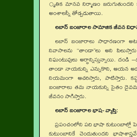
ృతిక మానవ నిర్మాణం జరుగుతుందని క్లాక
అంశాలన్నీ తోడ్పడుతాయి.
లబాన్‌ బంజారాల సామాజిక జీవన విధా
లబాన్‌ బంజారాలు సాధారణంగా అటవీ ప
నివాసాలను ‘‘తాండా’’లు అని పిలుస్
నిఘంటువులు అర్థాన్నిస్తున్నాయి. దండి –ద
తాండా నాయకున్ని ఎన్నుకొని, ఆయన అదు
నియమంగా ఆచరిస్తారు, పాటిస్తారు. కష్టసు
బంజారాలు తమ నాయకున్ని సైతం దైవమంత గొ
జీవనం సాగిస్తారు.
లబాన్‌ బంజారాల భాష- వ్యాప్తి:
ప్రపంచంలోని పది భాషా కుటుంబాల్లో 
కుటుంబానికే చెందుతుందని భాషాశాస్త్రవే