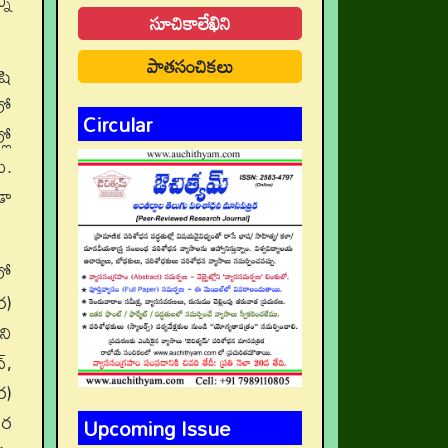
ని
సూచికాలేఖిని
పాతసంచికలు
షి
లో
Circular
లో
ు.
డా
లో
ర)
ని
‌,
ర)
ార
Upcoming Issue