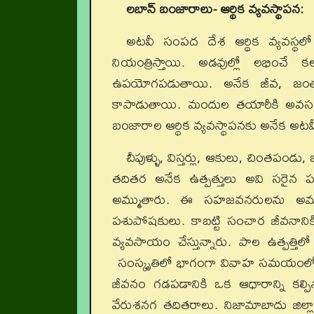
లబాన్‌ బంజారాలు- ఆర్థిక వ్యవస్థాపన:
అటవీ సంపద దేశ ఆర్థిక వ్యవస్థలో ప
నియంత్రిస్తాయి. అడవుల్లో లభించే
ఉపయోగపడుతాయి. అనేక జీవ, జంత
కాపాడుతాయి. మందుల తయారీకి అవసరమ
బంజారాల ఆర్థిక వ్యవస్థాపనకు అనేక అటవీ
చీపుళ్ళు, విస్తర్లు, ఆకులు, చింతపం
తదితర అనేక ఉత్పత్తులు అవి సరైన పక్వ
అమ్ముతారు. ఈ సహజవనరులను అమ్మ
పశుపోషకులు. కాబట్టి సంచార జీవనానికి 
వ్యవసాయం చేస్తున్నారు. పాల ఉత్పత్తిలో
సంస్కృతిలో భాగంగా వివాహ సమయంలో వ
జీవనం గడపడానికి ఒక ఆధారాన్ని కల్పిస
వేరుశనగ తదితరాలు. నిజామాబాదు జిల్