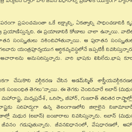
్ర పర్యటన ద్వారా వారి జీవన విధానాన్ని ప్రణాళిక యుక్తంగా వ్యాసాన్
ంగా ప్రపంచమంతా ఒకే లక్ష్యాన్ని, ఏకత్వాన్ని సాధించడానికి కృ
 ప్రయాణిస్తున్నది. ఈ ప్రయాణానికి కోణాలు చాలా ఉన్నాయి. వాటి
 పురాతన సంస్కృతులు నశించిపోతున్నాయి. ఆ పురాతన సంస్కృతుల్
వారు యంత్రపూర్వయుగ ఆర్థికవ్యవస్థలోనే ఇప్పటికీ నివసిస్తున్నార
ారాలను అనుసరిస్తున్నారు. వారి భాషకు లిపిలేదు.భాష కూ
ికగా చేసుకొని వర్గీకరణ చేసిన ఆడమ్‌స్మిత్‌ శాస్త్రీయవర్గీకరణ
శుపాలక సంబంధిత తెగలు’’న్నాయి. ఈ తెగకు చెందినవారే లబాన్‌ (మథు
ష్ట్ర, మధ్యప్రదేశ్‌, ఒరిస్సా, బీహార్‌, గుజరాత్‌ తదితర రాష్ట్రాల్లో
రాష్ట్రకు సరిహద్దుగా ఉన్న తెలంగాణలోని జిల్లాలైన నిజామాబాద్
రాంతాల్లో మథుర (లబాన్‌) బంజారాలు నివసిస్తున్నారు. లబాన్‌ (మథు
ే జీవనం గడుపుతున్నారు. జీవనవిధానంలో, వేషధారణలో, ఆహ