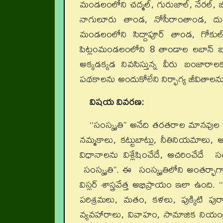
మండలంలోని చద్మల్‌, గురుజాల్‌, నేరల్‌, బ
నాగులూరు తాండ, నోసీరాంతాండ, దుబ
మండలంలోని సిద్దాపూర్‌ తాండ, గోకు
పిట్లంమండలంలోని 8 తాండాల లబాన్‌ బంజ
అక్కడక్కడ నివసిస్తున్న వీరు బంజారాల
పథకాలను అందుకోలేని నిర్భాగ్య జీవితాలను
విషయ వివరణ:
‘‘సంస్కృతి’’ అనేది తరతరాల మానవు
నమ్మకాలు, కట్టుబాట్లు, నీతినియమాలు,
విధానాలను విశ్లేషించేదే, ఆచరించేదే సం
సంస్కృతి’’. ఈ సంస్కృతిలోని అంతర్భాగాల
విస్లర్‌ శాస్త్రవేత్త అభిప్రాయం ఇలా 
పరిశ్రమలు, మతం, కళలు, పుక్కిటి పుర
వ్యవహారాలు, వివాహం, సామాజిక నియంత్రణ