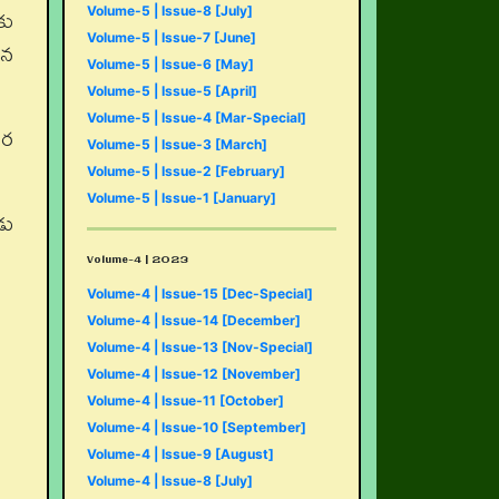
కు
Volume-5 | Issue-8 [July]
Volume-5 | Issue-7 [June]
ిన
Volume-5 | Issue-6 [May]
Volume-5 | Issue-5 [April]
Volume-5 | Issue-4 [Mar-Special]
తర
Volume-5 | Issue-3 [March]
Volume-5 | Issue-2 [February]
Volume-5 | Issue-1 [January]
డు
Volume-4 | 2023
Volume-4 | Issue-15 [Dec-Special]
Volume-4 | Issue-14 [December]
Volume-4 | Issue-13 [Nov-Special]
Volume-4 | Issue-12 [November]
Volume-4 | Issue-11 [October]
Volume-4 | Issue-10 [September]
Volume-4 | Issue-9 [August]
Volume-4 | Issue-8 [July]