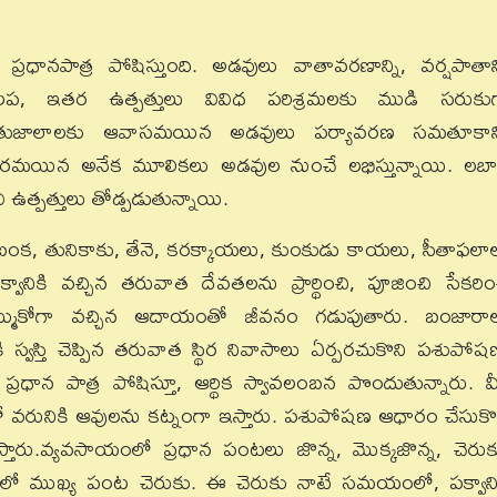
్రధానపాత్ర పోషిస్తుంది. అడవులు వాతావరణాన్ని, వర్షపాతాన్
 కలప, ఇతర ఉత్పత్తులు వివిధ పరిశ్రమలకు ముడి సరుకు
ుజాలాలకు ఆవాసమయిన అడవులు పర్యావరణ సమతూకాన్
యిన అనేక మూలికలు అడవుల నుంచే లభిస్తున్నాయి. లబాన
 ఉత్పత్తులు తోడ్పడుతున్నాయి.
డు, బంక, తునికాకు, తేనె, కరక్కాయలు, కుంకుడు కాయలు, సీతాఫలా
ానికి వచ్చిన తరువాత దేవతలను ప్రార్థించి, పూజించి సేకరిం
ుకోగా వచ్చిన ఆదాయంతో జీవనం గడుపుతారు. బంజారా
స్వస్తి చెప్పిన తరువాత స్థిర నివాసాలు ఏర్పరచుకొని పశుపోష
 ప్రధాన పాత్ర పోషిస్తూ, ఆర్థిక స్వావలంబన పొందుతున్నారు. వీ
రునికి ఆవులను కట్నంగా ఇస్తారు. పశుపోషణ ఆధారం చేసుకొ
్తారు.వ్యవసాయంలో ప్రధాన పంటలు జొన్న, మొక్కజొన్న, చెరుక
లాలో ముఖ్య పంట చెరుకు. ఈ చెరుకు నాటే సమయంలో, పక్వాని