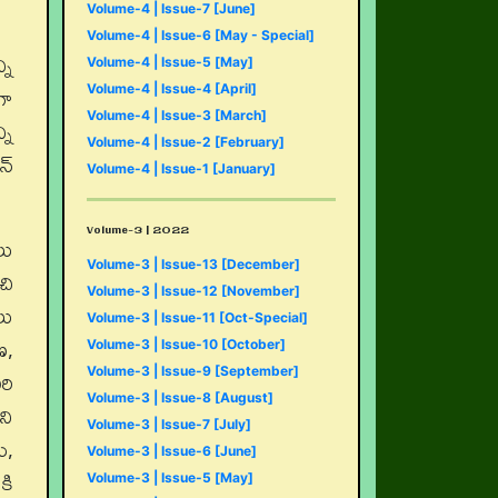
Volume-4 | Issue-7 [June]
Volume-4 | Issue-6 [May - Special]
ని
Volume-4 | Issue-5 [May]
గా
Volume-4 | Issue-4 [April]
Volume-4 | Issue-3 [March]
ని
Volume-4 | Issue-2 [February]
్‌
Volume-4 | Issue-1 [January]
Volume-3 | 2022
లు
Volume-3 | Issue-13 [December]
చి
Volume-3 | Issue-12 [November]
లు
Volume-3 | Issue-11 [Oct-Special]
ణ,
Volume-3 | Issue-10 [October]
రి
Volume-3 | Issue-9 [September]
Volume-3 | Issue-8 [August]
ని
Volume-3 | Issue-7 [July]
ు,
Volume-3 | Issue-6 [June]
కి
Volume-3 | Issue-5 [May]