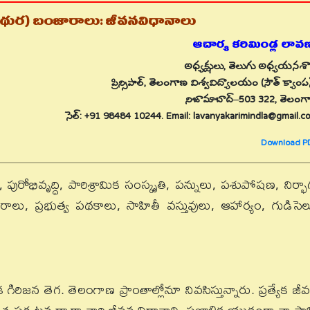
మథుర) బంజారాలు: జీవనవిధానాలు
ఆచార్య కరిమిండ్ల లావణ
అధ్యక్షులు, తెలుగు అధ్యయనశ
ప్రిన్సిపాల్, తెలంగాణ విశ్వవిద్యాలయం (సౌత్ క్యాంప
నిజామాబాద్–503 322, తెలంగ
సెల్: +91 98484 10244. Email: lavanyakarimindla@gmail.c
Download P
ురోభివృద్ధి, పారిశ్రామిక సంస్కృతి, పన్నులు, పశుపోషణ, నిర్భాగ
ాలు, ప్రభుత్వ పథకాలు, సాహితీ వస్తువులు, ఆహార్యం, గుడిసెల
 గిరిజన తెగ. తెలంగాణ ప్రాంతాల్లోనూ నివసిస్తున్నారు. ప్రత్యేక జీ