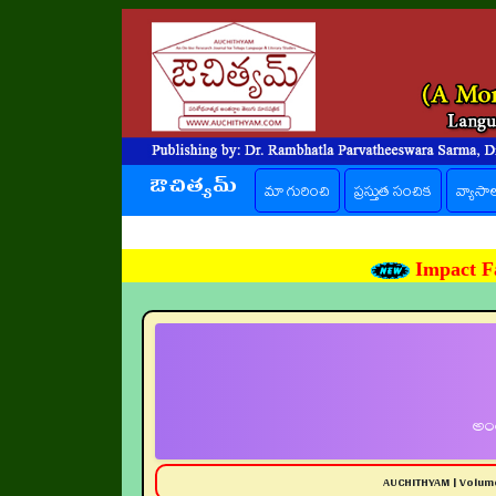
ఔచిత్యమ్
మా గురించి
ప్రస్తుత సంచిక
(current)
వ్యాసా
Impact Fa
అంత
AUCHITHYAM | Volum