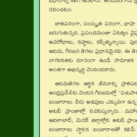
విధానాన్ని కలిగి ఉంటారు. అందుకుగాను క్షేత
రచించటం.
జాతిపరంగా, సంస్కృతి పరంగా, భాషా పర
జరుగుతున్నది. ప్రపంచమంతా ఏకత్వం వైపు
అవరోధాలు, కష్టాలు, కన్నీళ్ళున్నాయి.
ఆదిమ, గిరిజన తెగలు ప్రధానమైనవి. ఈ తెగల
నాగరికతకు దూరంగా ఉండి సామాజిక ఆచ
అంతగా అభివృద్ధి చెందిందికాదు.
ఆదిమతెగల ఆర్థిక జీవనాన్ని ప్రాతిపద
ఆంధ్రప్రదేశ్‌కు చెందిన గిరిజనుల్లో ‘‘ప
బంజారాలు. వీరు అడవులు ఎక్కువగా ఉన్న మహారా
అటవీ ప్రాంతాల్లో నివసిస్తున్నారు. మహా
ఆదిలాబాద్‌, మెదక్‌ జిల్లాల్లోని అటవీ ప్
బంజారాలు స్థానిక బంజారాలతో కలిస