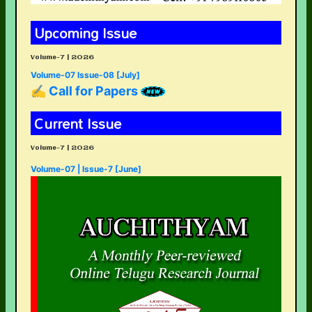
Upcoming Issue
Volume-7 | 2026
Volume-07 Issue-08 [July]
✍ Call for Papers
Current Issue
Volume-7 | 2026
Volume-07 | Issue-7 [June]