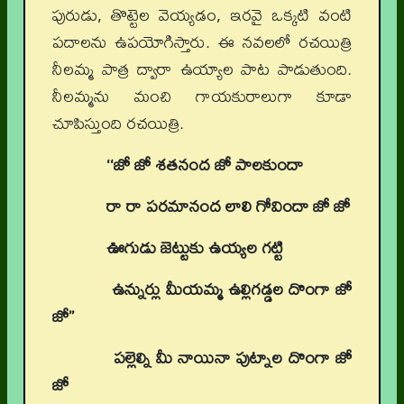
పురుడు, తొట్టెల వెయ్యడం, ఇరవై ఒక్కటి వంటి
పదాలను ఉపయోగిస్తారు. ఈ నవలలో రచయిత్రి
నీలమ్మ పాత్ర ద్వారా ఉయ్యాల పాట పాడుతుంది.
నీలమ్మను మంచి గాయకురాలుగా కూడా
చూపిస్తుంది రచయిత్రి.
‘‘జో జో శతనంద జో పాలకుందా
రా రా పరమానంద లాలి గోవిందా జో జో
ఊగుడు జెట్టుకు ఉయ్యల గట్టి
ఉన్నుర్లు మీయమ్మ ఉల్లిగడ్డల దొంగా జో
జో’’
పల్లెల్ని మీ నాయినా పుట్నాల దొంగా జో
జో