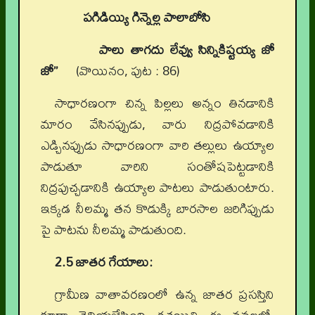
పగిడియ్యి గిన్నెల్ల పాలాబోసి
పాలు తాగదు లేవ్వు సిన్నికిష్టయ్య జో
జో’’
(వొయినం, పుట : 86)
సాధారణంగా చిన్న పిల్లలు అన్నం తినడానికి
మారం వేసినప్పుడు, వారు నిద్రపోవడానికి
ఎడ్చినప్పుడు సాధారణంగా వారి తల్లులు ఉయ్యాల
పాడుతూ వారిని సంతోషపెట్టడానికి
నిద్రపుచ్చడానికి ఉయ్యాల పాటలు పాడుతుంటారు.
ఇక్కడ నీలమ్మ తన కొడుక్కి బారసాల జరిగిప్పుడు
పై పాటను నీలమ్మ పాడుతుంది.
2.5 జాతర గేయాలు:
గ్రామీణ వాతావరణంలో ఉన్న జాతర ప్రసస్తిని