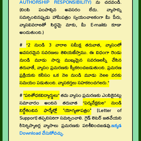
AUTHORSHIP RESPONSIBILITY)
ను చదవండి.
(నింపి పంపాల్సిన అవసరం లేదు. వ్యాసాన్ని
సమర్పించినప్పుడు హామీపత్రం స్వయంచాలకంగా మీ పేరు,
వ్యాసవివరాలతో సిద్ధమై మాకు, మీ E-mailకు కూడా
అందుతుంది.)
#
“2 నుండి 3 వారాల సమీక్ష తరువాత, వ్యాసంలో
అవసరమైన సవరణలు తెలియజేస్తాము. ఈ విధంగా రెండు
నుండి మూడు సార్లు ముఖ్యమైన సవరణలన్నీ చేసిన
తరువాతే, వ్యాసం ప్రచురణకు స్వీకరించబడుతుంది. ప్రచురణ
ప్రక్రియకు కనీసం ఒక నెల నుండి మూడు నెలల వరకు
సమయం పడుతుంది. వ్యాసకర్తలు సహకరించగలరు.”
#
“పరిశోధకవిద్యార్థులు”
తమ వ్యాసం ప్రచురణకు ఎంపికైనట్టు
సమాచారం అందిన తరువాత
“పర్యవేక్షకుల” నుండి
నిర్దేశించిన ఫార్మేట్లో "యోగ్యతాపత్రం"
[Letter of
Support]
తప్పనిసరిగా సమర్పించాలి. గైడ్ లెటర్ జతచేయని
రీసెర్చిస్కాలర్ల వ్యాసాలు ప్రచురణకు పరిశీలించబడవు.
ఇక్కడ
Download చేసుకోవచ్చు.