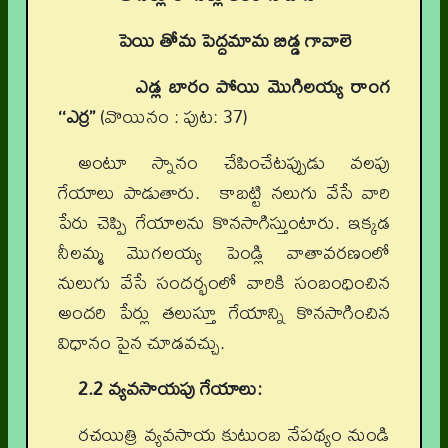
పెయి తోమ పెద్దమామ బిడ్డ గావాలె
ఎడ్ల బారం పోయి మొగిలయ్య రాంగ
‘‘ఎర్ర’’
(వొయినం : పుట: 37)
అంటూ స్నానం చేపించేటప్పుడు వలపు
గేయాలు పాడుతారు. కాబట్టి నలుగు వేసే వారి
పేరు చెప్పి గేయాలను కొనసాగిస్తుంటారు. ఇక్కడ
నీలమ్మ మొగలయ్య పెండ్లి వాతావరణంలో
నులుగు వేసే సందర్భంలో వారికి సంబంధించిన
అందరి పేర్లు తలుస్తూ గేయాన్ని కొనసాగించిన
విధానం పైన చూడవచ్చు.
2.2 వ్యవసాయపు గేయాలు:
రచయిత్రి వ్యవసాయ కుటుంబ నేపథ్యం నుండి