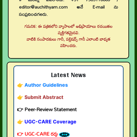
editor@auchithyam.com అనే E-mail ను
సంప్రదించగలరు.
గమనిక: ఈ పత్రికలోని వ్యాసాలలో అభిప్రాయాలు రచయితల
వ్యక్తిగతమైనవి.
👉 నవతరం పరిశోధనలు
వాటికి సంపాదకులు గానీ, పబ్లిషర్స్ గానీ ఎలాంటి బాధ్యత
వహించరు.
👉 Current Issue
👉 Call for Papers
Latest News
👉 Author Guidelines
👉 Submit Abstract
👉 Peer-Review Statement
👉 UGC-CARE Coverage
👉 UGC-CARE రద్దు