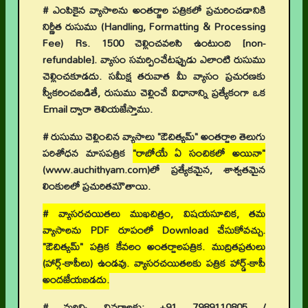
# ఎంపికైన వ్యాసాలను అంతర్జాల పత్రికలో ప్రచురించడానికి
నిర్ణీత రుసుము (Handling, Formatting & Processing
Fee) Rs. 1500 చెల్లించవలసి ఉంటుంది [non-
refundable]. వ్యాసం సమర్పించేటప్పుడు ఎలాంటి రుసుము
చెల్లించకూడదు. సమీక్ష తరువాత మీ వ్యాసం ప్రచురణకు
స్వీకరించబడితే, రుసుము చెల్లించే విధానాన్ని ప్రత్యేకంగా ఒక
Email ద్వారా తెలియజేస్తాము.
# రుసుము చెల్లించిన వ్యాసాలు "ఔచిత్యమ్" అంతర్జాల తెలుగు
పరిశోధన మాసపత్రిక
"రాబోయే ఏ సంచికలో అయినా"
(www.auchithyam.com)లో ప్రత్యేకమైన, శాశ్వతమైన
లింకులలో ప్రచురితమౌతాయి.
# వ్యాసరచయితలు ముఖచిత్రం, విషయసూచిక, తమ
వ్యాసాలను PDF రూపంలో Download చేసుకోవచ్చు.
"ఔచిత్యమ్" పత్రిక కేవలం అంతర్జాలపత్రిక. ముద్రితప్రతులు
(హార్డ్-కాపీలు) ఉండవు. వ్యాసరచయితలకు పత్రిక హార్డ్-కాపీ
అందజేయబడదు.
# మరిన్ని వివరాలకు: +91 7989110805 /