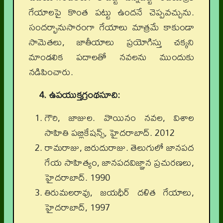
గేయాలపై కొంత పట్టు ఉందనే చెప్పవచ్చును.
సందర్భానుసారంగా గేయాలు మాత్రమే కాకుండా
సామెతలు, జాతీయాలు ప్రయోగిస్తు చక్కని
మాండలిక పదాలతో నవలను ముందుకు
నడిపించారు.
4. ఉపయుక్తగ్రంథసూచి:
గౌరి, జాజుల. వొయినం నవల, విశాల
సాహితి పబ్లికేషన్స్‌, హైదరాబాద్‌. 2012
రామరాజు, బిరుదురాజు. తెలుగులో జానపద
గేయ సాహిత్యం, జానపదవిజ్ఞాన ప్రచురణలు,
హైదరాబాద్‌. 1990
తిరుమలరావు, జయధీర్‌ దళిత గేయాలు,
హైదరాబాద్‌, 1997