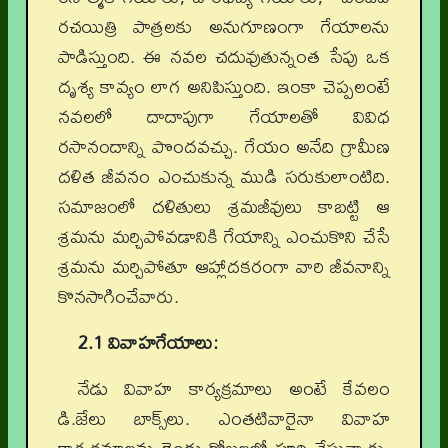
రచయిత్రి పాత్రలకు అనుగూణంగా గేయాలను
పాడిస్తుంది. ఈ నవల చదువుతున్నంత సేపు ఒక
దృశ్య కావ్యం లాగ అనిపిస్తుంది. ఇంకా చెప్పలంటే
నవలలో దాదాపుగా గేయాలతో వివిధ
రసానందాన్ని పొందవచ్చు. గేయం అనేది గ్రామీణ
దళిత జీవనం ఎంచుకున్న ముడి సరుకులాంటిది.
సమాజంలో దళితులు శ్రమజీవులు కాబట్టి ఆ
శ్రమను మర్చిపోవడానికి గేయాన్ని ఎంచుకొని చేసే
శ్రమను మర్చిపోతూ ఆహ్లాదకరంగా వారి జీవనాన్ని
కొనసాగించేవారు.
2.1 వివాహగేయాలు:
నేడు వివాహ కార్యక్రమాలు అంటే కేవలం
డి.జేలు బాక్స్‌లు. ఎంతటివారైనా వివాహ