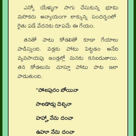
ఎన్నో యేళ్ళుగా సాగు చేసుకున్న భూమి
మరొకరు అన్యాయంగా లాక్కున్న సందర్భంలో
రైతు పడే వేదనకు రూపమే ఈ గేయం.
తనతో పాటు కోడలితో కూడా గేయాలు
పాడిస్తుంది. వడ్లకు పోటు పెట్టడం అనేది
వ్యవసాయపు ఇండ్లల్లో మనకు కనబడుతాయి.
తన కోడలును చూస్తూ పోటు పాట ఇలా
పాడుతుంది.
‘‘సోలపురం బోయినా
సాలడొడ్లు దెచ్చినా
హహ్హా నేను దంచా
ఉహూ నేను దంచా