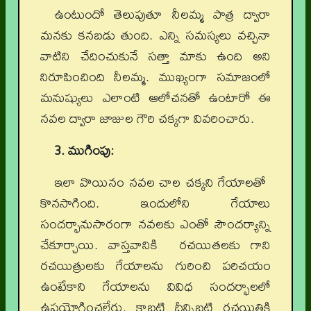
ఉంటుందో తెలుపుతూ నీలమ్మ పాత్ర ద్వారా
మనకు కనబడు తుంది. ఎన్ని సమస్యలు వచ్చినా
వాటిని చేదించుకునే సత్తా మాకు ఉంది అని
నిరూపించింది నీలమ్మ. ముఖ్యంగా సమాజంలో
మనుష్యులు ఎలాంటి ఆలోచనతో ఉంటారో ఈ
నవల ద్వారా జాజుల గౌరి చక్కగా వివరించారు.
3. ముగింపు:
ఇలా వొయినం నవల చాల చక్కని గేయాలతో
కొనసాగింది. ఇందులోని గేయాలు
సందర్భానుసారంగా నవలకు ఎంతో సౌందర్యాన్ని
చేకూర్చాయి. వాస్తవానికి రచయితలకు గాని
రచయిత్రులకు గేయాలను గురించి పరిచయం
ఉంటేకాని గేయాలను వివిధ సందర్భాలలో
ఉపయోగించలేరు. కాబట్టి దీన్నిబట్టి రచయిత్రికి