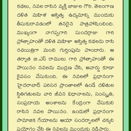
కథలు, నవల రాసిన వ్యక్తి జాజుల గౌరి. తెలంగాణ
దళిత మహిళ అస్తిత్వ ఉద్యమాన్ని ముందుకు
తీసుకురావడంలో తనదైన పాత్రపోషించింది.
ముఖ్యంగా నాగప్పగారి సుందర్రాజు గారి
ప్రోత్సాహంతో దళిత మహిళా అస్తిత్వ కథలను రాసి
రచయిత్రిగా మంచి గుర్తింపును పొందారు. ఆ
తర్వాత బి.ఎస్‌ రాములు గారి ప్రోత్సాహంతో ఈ
వొయినం నవలను ముద్రణ చేసి, అవార్డు కూడా
కైవసం చేసుకుంది. ఈ నవలలో ప్రధానంగా
హైదరాబాద్‌ పరిసర ప్రాంతాలలో ఉండే దళితుల
స్థితిగతులను వారి జీవన విధానాలను, సంస్కృతి,
సంప్రదాయ అంశాలను కేంద్రంగా చేసుకుని
రాసిన నవల వొయినం. ఇందులో ప్రధానంగా
సామాజిక గేయాలను ఆయా సందర్భాలలో చక్కని
ప్రయోగం చేసి ఈ నవలను ముందుకు నడిపారు.