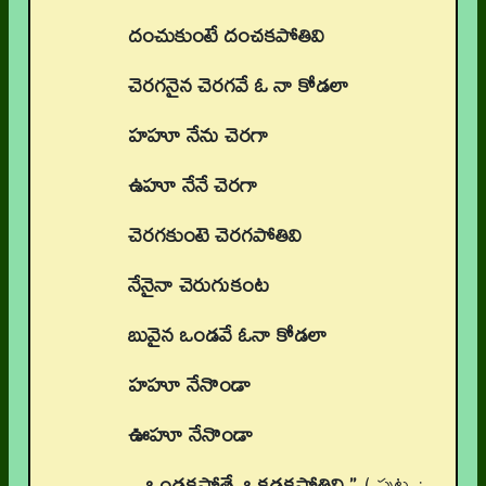
దంచుకుంటే దంచకపోతివి
చెరగనైన చెరగవే ఓ నా కోడలా
హహూ నేను చెరగా
ఉహూ నేనే చెరగా
చెరగకుంటె చెరగపోతివి
నేనైనా చెరుగుకంట
బువైన ఒండవే ఓనా కోడలా
హహూ నేనొండా
ఊహూ నేనొండా
ఒండకపోతే ఒకడకపోతివి.’’
( పుట :