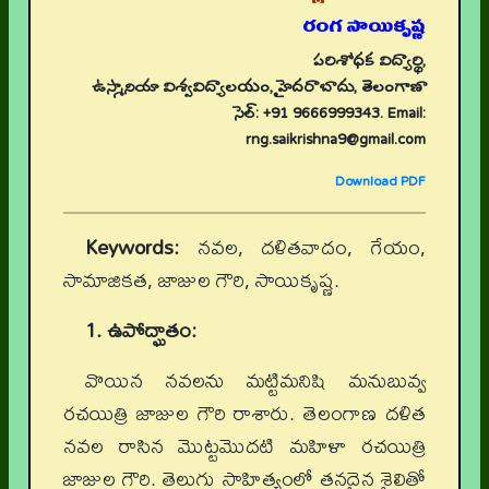
రంగ సాయికృష్ణ
పరిశోధక విద్యార్థి,
ఉస్మానియా విశ్వవిద్యాలయం, హైదరాబాదు, తెలంగాణా
సెల్: +91 9666999343. Email:
rng.saikrishna9@gmail.com
Download PDF
Keywords:
నవల, దళితవాదం, గేయం,
సామాజికత, జాజుల గౌరి, సాయికృష్ణ.
1. ఉపోద్ఘాతం:
వొయిన నవలను మట్టిమనిషి మనుబువ్వ
రచయిత్రి జాజుల గౌరి రాశారు. తెలంగాణ దళిత
నవల రాసిన మొట్టమొదటి మహిళా రచయిత్రి
జాజుల గౌరి. తెలుగు సాహిత్యంలో తనదైన శైలితో