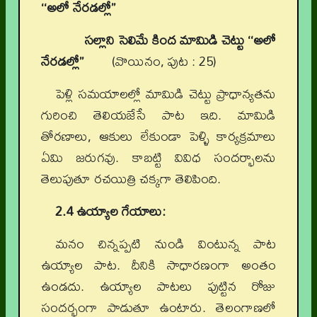
‘‘అలో నేరడల్లో’’
సల్లాని సెలిమే కింద మామిడి చెట్టు ‘‘అలో
నేరడల్లో’’
(వొయినం, పుట : 25)
పెళ్లి సమయాలల్లో మామిడి చెట్టు ప్రాధాన్యతను
గురించి తెలియజేసే పాట ఇది. మామిడి
తోరణాలు, ఆకులు లేకుండా పెళ్ళి కార్యక్రమాలు
ఏమి జరుగవు. కాబట్టి వివిధ సందర్భాలను
తెలుపుతూ రచయిత్రి చక్కగా తెలిపింది.
2.4 ఉయ్యాల గేయాలు:
మనం చిన్నప్పటి నుండి వింటున్న పాట
ఉయ్యాల పాట. దీనికి సాధారణంగా అంతం
ఉండదు. ఉయ్యాల పాటలు పుట్టిన రోజు
సందర్భంగా పాడుతూ ఉంటారు. తెలంగాణలో