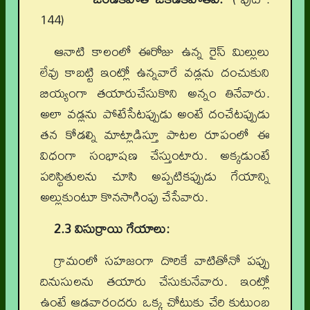
144)
ఆనాటి కాలంలో ఈరోజు ఉన్న రైస్‌ మిల్లులు
లేవు కాబట్టి ఇంట్లో ఉన్నవారే వడ్లను దంచుకుని
బియ్యంగా తయారుచేసుకొని అన్నం తినేవారు.
అలా వడ్లను పోటేసేటప్పుడు అంటే దంచేటప్పుడు
తన కోడల్ని మాట్లాడిస్తూ పాటల రూపంలో ఈ
విధంగా సంభాషణ చేస్తుంటారు. అక్కడుంటే
పరిస్థితులను చూసి అప్పటికప్పుడు గేయాన్ని
అల్లుకుంటూ కొనసాగింపు చేసేవారు.
2.3 విసుర్రాయి గేయాలు:
గ్రామంలో సహజంగా దొరికే వాటితోనో పప్పు
దినుసులను తయారు చేసుకునేవారు. ఇంట్లో
ఉంటే ఆడవారందరు ఒక్క చోటుకు చేరి కుటుంబ