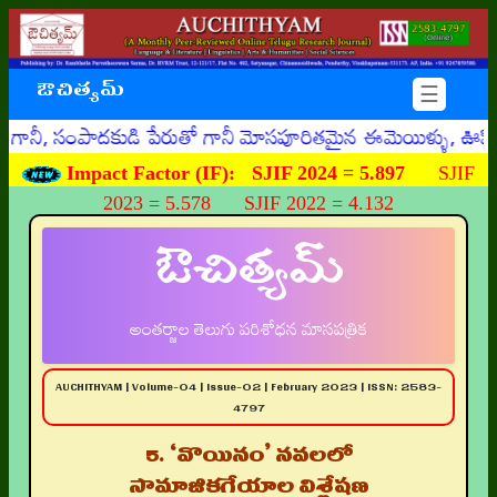
ఔచిత్యమ్
☰
ంపాదకుడి పేరుతో గానీ మోసపూరితమైన ఈమెయిళ్ళు, ఊహించని రీతిగ
Impact Factor (IF):
SJIF 2024 = 5.897
SJIF
2023 = 5.578 SJIF 2022 = 4.132
ఔచిత్యమ్
అంతర్జాల తెలుగు పరిశోధన మాసపత్రిక
AUCHITHYAM | Volume-04 | Issue-02 | February 2023 | ISSN: 2583-
4797
5. ‘వొయినం’ నవలలో
సామాజికగేయాల విశ్లేషణ