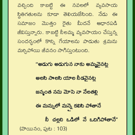
వచ్చింది కాబట్టి ఈ నవలలో వ్యవసాయ
స్థితిగతులను కూడా తెలియజేసింది. నేడు ఈ
సమాజం మొత్తం రైతు మీదనే ఆధారపడి
జీవిస్తున్నారు. కాబట్టి నీలమ్మ వ్యవసాయం చేస్తున్న
సందర్భంలో కొన్ని గేయాలను పాడుతు శ్రమను
మర్చిపోయి జీవనం సాగిస్తుంటుంది.
‘‘అడుగు అడుగున నాకు అమ్మవైనట్ల
అలసి సొలసి యాల నీడవైనట్ల
జన్మంత నను మోసె నా నేలతల్లి
ఈ మన్నులో మన్నై కలిసి పోతానే
నీ చల్లని ఒడిలో నే ఒదిగిపోతానే’’
(వొయినం, పుట : 103)