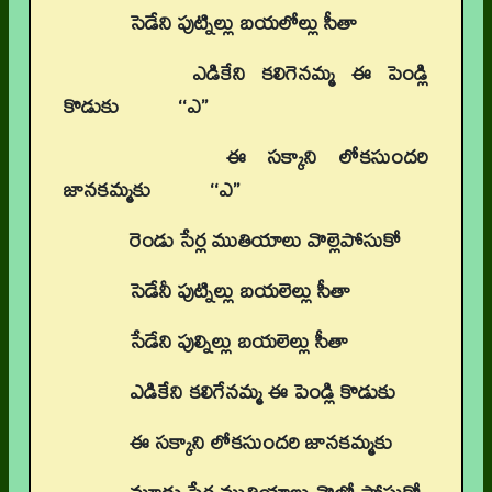
సెడేని పుట్నిల్లు బయలోల్లు సీతా
ఎడికేని కలిగెనమ్మ ఈ పెండ్లి
కొడుకు ‘‘ఎ’’
ఈ సక్కాని లోకసుందరి
జానకమ్మకు ‘‘ఎ’’
రెండు సేర్ల ముతియాలు వొల్లెపోసుకో
సెడేనీ పుట్నిల్లు బయలెల్లు సీతా
సేడేని పుల్నిల్లు బయలెల్లు సీతా
ఎడికేని కలిగేనమ్మ ఈ పెండ్లి కొడుకు
ఈ సక్కాని లోకసుందరి జానకమ్మకు