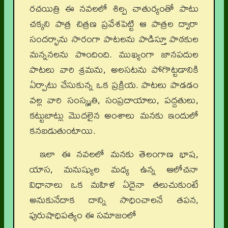
రచయిత్రి ఈ నవలలో శిల్ప చాతుర్యంతో పాటు
చక్కని పాత్ర చిత్రణ ప్రవేశపెట్టి ఆ పాత్రల ద్వారా
సందర్భాను సారంగా పాటలను పాడిస్తూ పాఠకుల
మన్ననలను పొందింది. ముఖ్యంగా జానపదుల
పాటలు వారి శ్రమను, అలసటను పోగొట్టడానికి
ఏర్పాటు చేసుకున్న ఒక ప్రక్రియ. పాటలు పాడడం
వల్ల వారి సంస్కృతి, సంప్రదాయాలు, పద్దతులు,
కట్టుబాట్లు మొదలైన అంశాలు మనకు ఇందులో
కనబడుతుంటాయి.
ఇలా ఈ నవలలో మనకు తెలంగాణ భాష,
యాస, మనుష్యుల మధ్య ఉన్న ఆలోచనా
విధానాలు ఒక మహిళ ఏదైనా తలుచుకుంటే
అనుకునేదాక దాన్ని సాధించాలనే తపన,
పురుషాధిపత్యం ఈ సమాజంలో