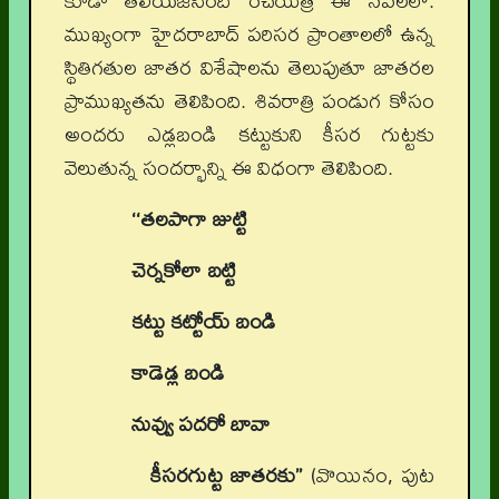
కూడా తెలియజేసింది రచయిత్రి ఈ నవలలో.
ముఖ్యంగా హైదరాబాద్‌ పరిసర ప్రాంతాలలో ఉన్న
స్థితిగతుల జాతర విశేషాలను తెలుపుతూ జాతరల
ప్రాముఖ్యతను తెలిపింది. శివరాత్రి పండుగ కోసం
అందరు ఎడ్లబండి కట్టుకుని కీసర గుట్టకు
వెలుతున్న సందర్భాన్ని ఈ విధంగా తెలిపింది.
‘‘తలపాగా జుట్టి
చెర్నకోలా బట్టి
కట్టు కట్టోయ్‌ బండి
కాడెడ్ల బండి
నువ్వు పదరో బావా
కీసరగుట్ట జాతరకు’’
(వొయినం, పుట