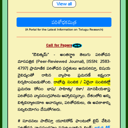
View all
పరిశోధకమిత్ర
(A Portal for the Latest Information on Telugu Research)
Call for Papers
"ఔచిత్యమ్" - అంతర్జాల తెలుగు పరిశోధన
మాసపత్రిక (Peer-Reviewed Journal), [ISSN: 2583-
4797] ప్రామాణిక పరిశోధన పద్ధతులు అనుసరిస్తూ, విషయ
వైవిధ్యంతో రాసిన వ్యాసాల ప్రచురణే లక్ష్యంగా
నిర్వహింపబడుతోంది.
రాబోవు సంచిక / ఏదైనా సంచికల్లో
ప్రచురణ కోసం భాష/ సాహిత్య/ కళా/ మానవీయశాస్త్ర
పరిశోధన వ్యాససంగ్రహాలను ఆహ్వానిస్తున్నాం. దేశంలోని అన్ని
విశ్వవిద్యాలయాల ఆచార్యులు, పరిశోధకులు, ఈ అవకాశాన్ని
సద్వినియోగం చేసుకోగలరు.
# సూచనలు పాటిస్తూ యూనికోడ్ ఫాంటులో టైప్ చేసిన
పరిశోధన వ్యాససంగ్రహం సమర్పించాల్సిన లింక్:
ఇక్కడ క్లిక్