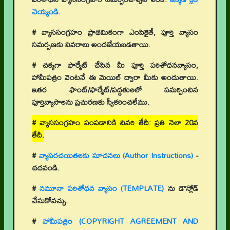
చెయ్యండి.
# వ్యాససంగ్రహం ప్రాథమికంగా ఎంపికైతే, పూర్తి వ్యాసం
సమర్పణకు వివరాలు అందజేయబడతాయి.
# చక్కగా ఫార్మేట్ చేసిన మీ పూర్తి పరిశోధనవ్యాసం,
హామీపత్రం వెంటనే ఈ మెయిల్ ద్వారా మీకు అందుతాయి.
ఇతర ఫాంట్/ఫార్మేట్/పద్ధతులలో సమర్పించిన
పూర్తివ్యాసాలను ప్రచురణకు స్వీకరించలేము.
# వ్యాససంగ్రహం పంపడానికి చివరి తేదీ: ప్రతి నెలా 20వ
తేదీ.
#
వ్యాసరచయితలకు సూచనలు (Author Instructions)
-
చదవండి.
#
నమూనా పరిశోధన వ్యాసం (TEMPLATE)
ను డౌన్లోడ్
చేసుకోవచ్చు.
#
హామీపత్రం (COPYRIGHT AGREEMENT AND