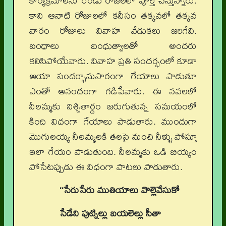
కార్యక్రమాలను రెండు రోజలలో పూర్తి చేస్తున్నారు.
కాని ఆనాటి రోజులలో కనీసం తక్కవలో తక్కవ
వారం రోజులు వివాహ వేడుకలు జరిగేవి.
బంధాలు బంధుత్వాలతో అందరు
కలిసిపోయేవారు. వివాహ ప్రతి సందర్భంలో కూడా
ఆయా సందర్భానుసారంగా గేయాలు పాడుతూ
ఎంతో ఆనందంగా గడిపేవారు. ఈ నవలలో
నీలమ్మకు నిశ్చితార్థం జరుగుతున్న సమయంలో
కింది విధంగా గేయాలు పాడుతారు. ముందుగా
మొగులయ్య నీలమ్మలకి తలపై నుంచి నీళ్ళు పోస్తూ
ఇలా గేయం పాడుతుంది. నీలమ్మకు ఒడి బియ్యం
పోసేటప్పుడు ఈ విధంగా పాటలు పాడుతారు.
‘‘సేరుసేరు ముతియాలు వొల్లెవేసుకో
సేడేని పుట్నిల్లు బయలెల్లు సీతా