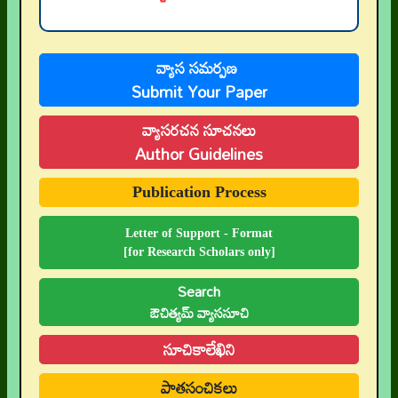
వ్యాస సమర్పణ
Submit Your Paper
వ్యాసరచన సూచనలు
Author Guidelines
Publication Process
Letter of Support - Format
[for Research Scholars only]
Search
ఔచిత్యమ్ వ్యాససూచి
సూచికాలేఖిని
పాతసంచికలు