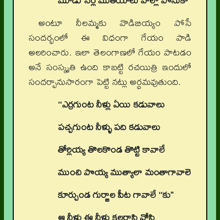
మూడు సేర్ల ముతియాలు వొల్లో పోసుకో
అంటూ నీలమ్మకు వొడిబియ్యం పోసే
సందర్భంలో ఈ విధంగా గేయం పాడి
అలరించారు. ఇలా తెలంగాణలో గేయం పాటడం
అనే సంస్కృతి ఉంది కాబట్టి రచయిత్రి ఇందులో
సందర్భానుసారంగా పెట్టి నట్లు అర్థమవుతుంది.
‘‘ఎర్రగుంట నీళ్లు ఏయి కడువాలు
పచ్చగుంట నీళ్ళు పది కడువాలు
తోర్లియ్య తొలకొండ తొట్టి కావాలే
ముంచి పొయ్య ముత్యాలా మంతాగావాలె
కూర్చుండ గుర్జాల పీట గావాలే ‘‘కు’’
ఆ నీళ్లు ఈ నీళ్లు కలరాసి వోసి