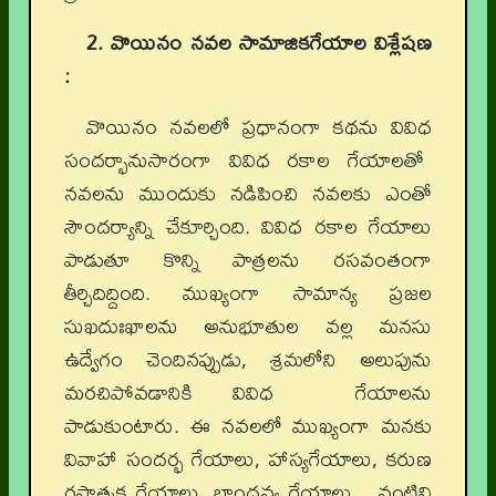
2. వొయినం నవల సామాజికగేయాల విశ్లేషణ
:
వొయినం నవలలో ప్రధానంగా కథను వివిధ
సందర్భానుసారంగా వివిధ రకాల గేయాలతో
నవలను ముందుకు నడిపించి నవలకు ఎంతో
సౌందర్యాన్ని చేకూర్చింది. వివిధ రకాల గేయాలు
పాడుతూ కొన్ని పాత్రలను రసవంతంగా
తీర్చిదిద్దింది. ముఖ్యంగా సామాన్య ప్రజల
సుఖదుఃఖాలను అనుభూతుల వల్ల మనసు
ఉద్వేగం చెందినప్పుడు, శ్రమలోని అలుపును
మరచిపోవడానికి వివిధ గేయాలను
పాడుకుంటారు. ఈ నవలలో ముఖ్యంగా మనకు
వివాహా సందర్భ గేయాలు, హాస్యగేయాలు, కరుణ
రసాత్మక గేయాలు, బాంధవ్య గేయాలు, వంటివి