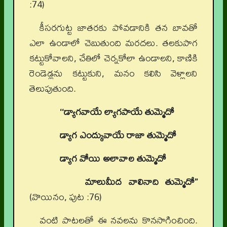
:74)
కీసరగుట్ట జాతరకు పోవడానికి తన బావతో
ఎలా ఉండాలో చెబుతుంది మరదలు. తలకుపాగ
కట్టుకోవాలని, చేతిలో చెర్నకోలా ఉండాలని, కాణికి
రెండెడ్లను కట్టుకుని, మనం కలిసి వెళ్లాలని
తెలుపుతుంది.
‘‘డ్యాగవాయే ల్యాగపాయే తుమ్మెదో
డ్యాగ ఎంద్కువాయే రాజా తుమ్మెదో
డ్యాగ వోయి అలావాల తుమ్మెదో
మాలుమీద వాలినాది తుమ్మెదో’’
(వొయినం, పుట :76)
వంటి పాటలతో ఈ నవలను కొనసాగించింది.