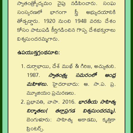
స్వాతంత్ర్యోద్యమం వైపు నడిపించారు. సంఘ
సంస్కరణలో భాగంగా స్త్రీ అభ్యుదయానికి
తోడ్పడ్డారు. 1920 నుంచి 1948 వరకు దేశం
కోసం పాటుపడి కీర్తిగడించిన గొప్ప దేశభక్తురాలు
విశ్వసుందరమ్మగారు.
ఉపయుక్తగ్రంథసూచి
:
దుర్గాభాయి, దేశ్ ముఖ్ & గిరిజ, అచ్యుతుని.
1987.
స్వాతంత్ర్య సమరంలో ఆంధ్ర
మహిళలు.
హైదరాబాదు: ఆ. సా.ప. ప్ర.
మ్యూజియం ప్రచురణలు.
ప్రభావతి, వాసా. 2016.
భారతీయ సాహిత్య
నిర్మాతలు( తల్లాప్రగడ విశ్వసుందరమ్మ).
బెంగుళూరు: సాహిత్య అకాడమి, కృత్తికా
ప్రింటర్స్.