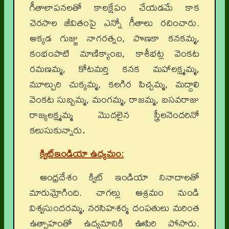
గీతాలాపనలతో కాలక్షేపం చేయడమే కాక
చెరసాల జీవితంపై ఎన్నో గీతాలు రచించారు.
అక్కడ గుజ్జు నాగరత్నం, పొణకా కనకమ్మ,
కంభంపాటి మాణిక్యాంబ, కాశీభట్ల వెంకట
రమణమ్మ, కోటమర్తి కనక మహాలక్ష్మమ్మ,
మూల్పురి చుక్కమ్మ, కలగిర పిచ్చమ్మ, మద్దాలి
వెంకట సుబ్బమ్మ, మంగమ్మ, రాజమ్మ, బసవరాజు
రాజ్యలక్ష్మమ్మ మొదలైన స్త్రీలనెందరినో
కలుసుకున్నారు
.
క్విట్ఇండియా ఉద్యమం
:
ఆంధ్రదేశం క్విట్ ఇండియా నినాదాలతో
మారుమ్రోగింది. చాగల్లు ఆశ్రమం నుండి
విశ్వసుందరమ్మ, నరసిహశర్మ దంపతులు మరింత
ఉత్సాహంతో ఉద్యమానికి ఊపిరి పోసారు.