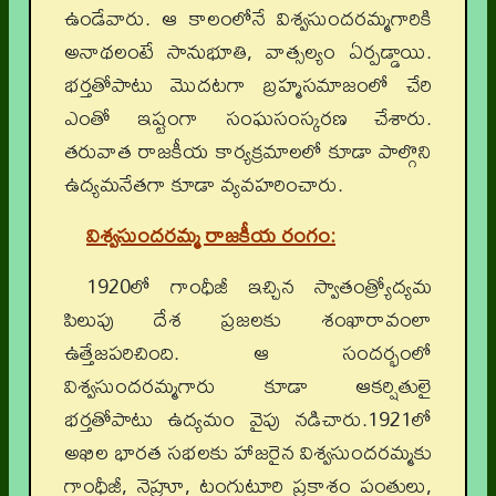
ఉండేవారు. ఆ కాలంలోనే విశ్వసుందరమ్మగారికి
అనాథలంటే సానుభూతి, వాత్సల్యం ఏర్పడ్డాయి.
భర్తతోపాటు మొదటగా బ్రహ్మసమాజంలో చేరి
ఎంతో ఇష్టంగా సంఘసంస్కరణ చేశారు.
తరువాత రాజకీయ కార్యక్రమాలలో కూడా పాల్గొని
ఉద్యమనేతగా కూడా వ్యవహరించారు.
విశ్వసుందరమ్మ రాజకీయ రంగం
:
1920లో గాంధీజీ ఇచ్చిన స్వాతంత్ర్యోద్యమ
పిలుపు దేశ ప్రజలకు శంఖారావంలా
ఉత్తేజపరిచింది. ఆ సందర్భంలో
విశ్వసుందరమ్మగారు కూడా ఆకర్షితులై
భర్తతోపాటు ఉద్యమం వైపు నడిచారు.1921లో
అఖిల భారత సభలకు హాజరైన విశ్వసుందరమ్మకు
గాంధీజీ, నెహ్రూ, టంగుటూరి ప్రకాశం పంతులు,