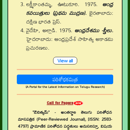
లక్ష్మీకాంతమ్మ, ఊటుకూరి. 1975.
ఆంధ్ర
కవయిత్రులు (ప్రథమ ముద్రణ).
ఖైరతాబాదు:
దక్షిణ భారత ప్రెస్.
వైదేహి, అల్లాడి. 1975.
ఆంధ్రదేశము -స్త్రీలు.
హైదరాబాదు: ఆంధ్రప్రదేశ్ సాహిత్య అకాడమి
ప్రచురణలు.
View all
పరిశోధకమిత్ర
(A Portal for the Latest Information on Telugu Research)
Call for Papers
"ఔచిత్యమ్" - అంతర్జాల తెలుగు పరిశోధన
మాసపత్రిక (Peer-Reviewed Journal), [ISSN: 2583-
4797] ప్రామాణిక పరిశోధన పద్ధతులు అనుసరిస్తూ, విషయ