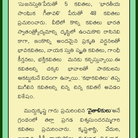
‘సుజనస్తుతి’పేరుతో 5 కవితలు, ‘భారతీయ
సాంఘిక గీతావళి’ పేరుతో 48 కవితలు
ప్రచురించారు. వీటిలో కొన్ని కవితలు భారత
స్వాతంత్ర్యోద్యమాన్ని దృష్టిలో ఉంచుకొని రాసినవి
కాగా, ఇంకొన్ని అందమైన ప్రకృతి వర్ణనలతో
భావకవితలు, నాయక స్తుతి స్మృతి కవితలు, గాంధీ
కీర్తనలు, భక్తికవితలు మనకు కన్పిస్తున్నాయి.ఈ
కవితలన్ని చక్కని భావాలతో పాఠకులను
ఆకట్టుకునే విధంగా ఉన్నాయి. ‘కథాకవితలు’ తప్ప
మిగిలిన కవితలన్ని చిన్న చిన్న కవితలే అవడం
విశేషం.
ముద్దుకృష్ణ గారు ప్రచురించిన
‘వైతాళికులు
’అనే
గ్రంథంలో తల్లా ప్రగడ విశ్వసుందరమ్మగారి
కవితలు ప్రచురించారు. కృష్ణశాస్త్రి, వేదుల,