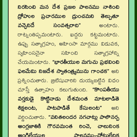
నిరసించి మన దేశ ప్రజల పాలనము నాశించి
ద్రోహుల ప్రచారముల ద్రుంచమని తెల్పుతూ
వచ్చెనిదే సంవత్సరాది”
అంటారు.
రాట్నంతిప్పమంటారు. ఖద్దరు కట్టమంటారు.
ఉప్పు సత్యాగ్రహం, అహింసా మార్గము విడువక,
స్వహింసనైనా సహించి సత్యాగ్రహాన్ని
చేయమంటారు.
“భారతీయుల మగుచు ప్రభవించి
ఫలమేమి నిజదేశ స్వాతంత్ర్యమును గాంచక”
అని
ప్రశ్నించుతారు. బ్రిటిషువారిని దుయ్యబట్టిన విధం
చూస్తే ఉత్సాహం కలుగుతుంది.
“కొంపతీయు
వర్తకుడై కొట్టినాడు దేశమంత మాటలాడితె
శిక్షలంట
, పాటపాడితే కేసులంట”
అని
వర్ణించుతారు.
“వనితలందర నగచాట్లు పాలొనర్ప
ఆంగ్లజాతికి గౌరవమంత రించె
, చాలునింక
ఆంగిలేయుల పాలనమ్ము-చోటులేదిక