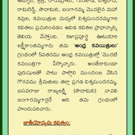
అబ్బూరి, శ్రీశ్రీ, రాయప్రోలు, గురజాడ, విశ్వనాధ,
రామిరెడ్డి, సౌదామిని, బంగారమ్మ మొదలైన మహా
కవుల, కవయిత్రుల మధ్యలో విశ్వసుందరమ్మగారి
కవితలు ప్రచురించడం ఆవిడ కవితల ప్రాధాన్యాన్ని
తెలియ చేస్తోంది. కళాప్రపూర్ణ ఊటుకూరి
లక్ష్మీకాంతమ్మగారు తమ ‘
ఆంధ్ర కవయిత్రులు’
గ్రంథంలో 5వతరము ఆంధ్ర కవయిత్రుల్లో ‘మొదటి
కవయిత్రి’గా పేర్కొన్నారు. అంతేకాకుండా
పురుషులతో పాటు పాల్గొని ముందంజ వేసిన
గౌరవము శ్రీమతులు తల్లా ప్రగడ విశ్వసుందరమ్మ,
బసవరాజు రాజ్యలక్ష్మి (సౌదామిని) చావలి
బంగారమ్మగార్లదే అని తమ గ్రంథంలో
పొందుపరిచారు.
జాతీయోద్యమ కవిత్వం: