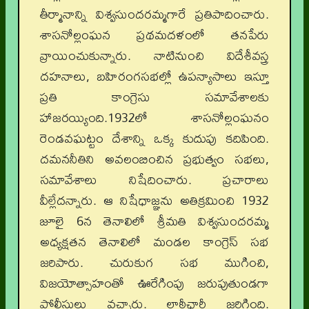
తీర్మానాన్ని విశ్వసుందరమ్మగారే ప్రతిపాదించారు.
శాసనోల్లంఘన ప్రథమదళంలో తనపేరు
వ్రాయించుకున్నారు. నాటినుంచి విదేశీవస్త్ర
దహనాలు, బహిరంగసభల్లో ఉపన్యాసాలు ఇస్తూ
ప్రతి కాంగ్రెసు సమావేశాలకు
హాజరయ్యింది.1932లో శాసనోల్లంఘనం
రెండవఘట్టం దేశాన్ని ఒక్క కుదుపు కదిపింది.
దమననీతిని అవలంబించిన ప్రభుత్వం సభలు,
సమావేశాలు నిషేదించారు. ప్రచారాలు
వీల్లేదన్నారు. ఆ నిషేధాజ్ఞను అతిక్రమించి 1932
జూలై 6న తెనాలిలో శ్రీమతి విశ్వసుందరమ్మ
అధ్యక్షతన తెనాలిలో మండల కాంగ్రెస్ సభ
జరిపారు. చురుకుగ సభ ముగించి,
విజయోత్సాహంతో ఊరేగింపు జరుపుతుండగా
పోలీసులు వచ్చారు. లాఠీఛార్జీ జరిగింది.