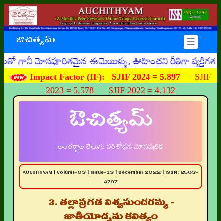
ఔచిత్యమ్
☰
నీ మోసపూరితమైన ఈమెయిళ్ళు, ఊహించని రీతిగా వ్యక్తిగత/ఆర్థిక
Impact Factor (IF):
SJIF 2024 = 5.897
SJIF
2023 = 5.578 SJIF 2022 = 4.132
ఔచిత్యమ్
అంతర్జాల తెలుగు పరిశోధన మాసపత్రిక
AUCHITHYAM | Volume-03 | Issue-13 | December 2022 | ISSN: 2583-
4797
౩. తల్లాప్రగడ విశ్వసుందరమ్మ -
జాతీయోద్యమ కవిత్వం