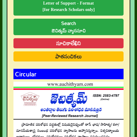
Letter of Support - Format
[for Research Scholars only]
Search
ఔచిత్యమ్ వ్యాససూచి
సూచికాలేఖిని
పాతసంచికలు
Circular