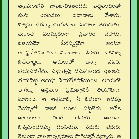
ఆశ్రమంలోని బాలబాలికలందరు పెద్దలందరితో
కలిసి నిరసనలు, నినాదాలు చేశారు.
విశ్వసుంధరమ్మ దంపతులు ఊరూరా తిరుగుతూ
మరింత ముమ్మరంగా ప్రచారం చేసారు.
విజయమో వీరస్వర్గమో అంటూ
ఆంధ్రదేశమంతటా నినాదాలు చేసారు. ఒకపక్క
నిషేదాజ్ఞలు అమలులో ఉన్నా ఎవరు
భయపడలేదు. ప్రభుత్వపు దమనకాండ ప్రజలను
భయపెట్టి అదుపు చేయలేకపోయింది. అందులో
చాగల్లు ఆశ్రమం ప్రభుత్వానికి తలనొప్పిగా
మారింది. ఆ ఆశ్రమాన్ని ఏ విధంగా అదుపు
చెయ్యాలో వారికి అంతు పట్టలేదు. అనేక
ఆటంకాలు కలగ జేసారు. అయినా
విశ్వసుందరమ్మ దంపతులు నదురు బెదురు
లేకుండా వారి కార్యక్రమాలు సాగిస్తూనే వున్నారు. ఆ