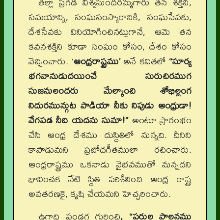
తల్లా ప్రగడ విశ్వసుందరమ్మగారు తన శక్తిని,
సమయాన్ని, సంఘసంస్కారానికి, సంఘసేవకు,
దేశసేవకు వినియోగించినట్లుగానే, ఆమె తన
కవనశక్తిని కూడా సంఘం కోసం, దేశం కోసం
వెచ్చించారు. ‘
ఆంధ్రరాష్ట్రము’
అనే కవితలో
“సూర్య
భగవానుడుదయించే సురుచిరముగ
సుజనులందరు మేల్కాంచి శోభిల్లంగ
నిదురమున్గుట పాడియా నీకు నిపుడు ఆంధ్రుడా!
వేగపడ నీది యదను సుమా!”
అంటూ ప్రారంభం
చేసి ఆంధ్ర దేశము దుస్ధితిలో నున్నది. దీనిని
కాపాడుమని ప్రబోధగీతములా రచించారు.
ఆంధ్రరాష్ట్రము ఒకనాడు వైభవముతో నున్నదని
భావించక నేటి స్థితి పరిశీలించి ఆంధ్ర రాష్ట్ర
అవతరణకై, కృషి చేయమని హెచ్చరించారు.
ఉగాది పండగ గురించి
, “పరుల పాలనము