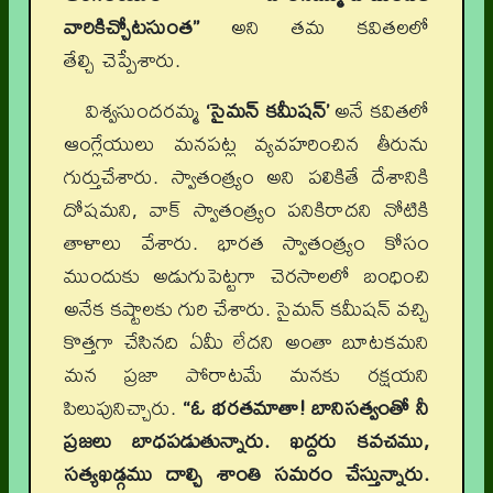
వారికిచ్చోటసుంత”
అని తమ కవితలలో
తేల్చి చెప్పేశారు.
విశ్వసుందరమ్మ
‘సైమన్ కమీషన్’
అనే కవితలో
ఆంగ్లేయులు మనపట్ల వ్యవహరించిన తీరును
గుర్తుచేశారు. స్వాతంత్ర్యం అని పలికితే దేశానికి
దోషమని, వాక్ స్వాతంత్య్రం పనికిరాదని నోటికి
తాళాలు వేశారు. భారత స్వాతంత్ర్యం కోసం
ముందుకు అడుగుపెట్టగా చెరసాలలో బంధించి
అనేక కష్టాలకు గురి చేశారు. సైమన్ కమీషన్ వచ్చి
కొత్తగా చేసినది ఏమీ లేదని అంతా బూటకమని
మన ప్రజా పోరాటమే మనకు రక్షయని
పిలుపునిచ్చారు.
“ఓ భరతమాతా! బానిసత్వంతో నీ
ప్రజలు బాధపడుతున్నారు. ఖద్దరు కవచము
,
సత్యఖడ్గము దాల్చి శాంతి సమరం చేస్తున్నారు.