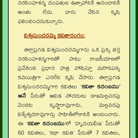
నరసింహశర్మ దంపతుల ఉత్సాహానికి ఆనందానికి
అంతు లేదు. వారు చేసిన కృషి
ఫలించిందనుకున్నారు.
విశ్వసుందరమ్మ కవితారంగం
:
తల్లాప్రగడ విశ్వసుందరమ్మగారు ఒక ప్రక్క భర్త
నరసింహశర్మగారితో పాటు రాజకీయాలలో
ప్రవేశించి ప్రధాన పాత్ర పోషిస్తూ మరొకపక్క
కవయిత్రిగా ఎనలేని కృషి చేసారు. తల్లాప్రగడ
విశ్వసుందరమ్మగారి కవితలు ‘
కవితా కదంబము’
అనే
పేరుతో ఆవిడ సోదరులు డా॥మల్లవరపు
వెంకట కృష్ణారావుగారు, మల్లవరపు
విశ్వేశ్వరరావుగార్లు సాహితీలోకానికి అందించారు.
ఈ ‘
కవితా కదంబము
’లో ‘హృదయవీణ’ పేరుతో
60 కవితలు, ‘కథా కవిత’ పేరుతో 7 కవితలు,