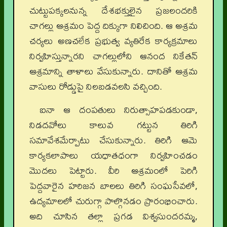
చుట్టుపక్కలనున్న దేశభక్తులైన ప్రజలందరికి
చాగల్లు ఆశ్రమం పెద్ద దిక్కుగా నిలిచింది. ఆ అశ్రమ
చర్యలు అణచలేక ప్రభుత్వ వ్యతిరేక కార్యక్రమాలు
నిర్వహిస్తున్నారని చాగల్లులోని ఆనంద నికేతన్
ఆశ్రమాన్ని తాళాలు వేసుకున్నారు. దానితో ఆశ్రమ
వాసులు రోడ్డుపై నిలబడవలసి వచ్చింది.
ఐనా ఆ దంపతులు నిరుత్సాహపడకుండా,
నిడదవోలు కాలువ గట్టున తిరిగి
సమావేశమేర్పాటు చేసుకున్నారు. తిరిగి ఆమె
కార్యకలాపాలు యధాతధంగా నిర్వహించడం
మొదలు పెట్టారు. వీరి ఆశ్రమంలో పెరిగి
పెద్దవారైన హరిజన బాలలు తిరిగి సంఘసేవలో,
ఉద్యమాలలో చురుగ్గా పాల్గొనడం ప్రారంభించారు.
అది చూసిన తల్లా ప్రగడ విశ్వసుందరమ్మ,