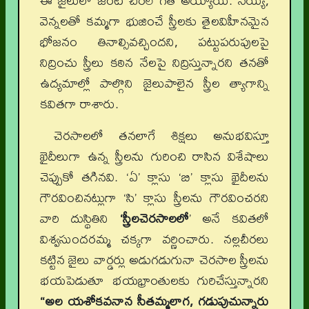
ఈ జైలులో జంట చీరలే గతి అయ్యాయి. నెయ్యి,
వెన్నలతో కమ్మగా భుజించే స్త్రీలకు తైలవిహీనమైన
భోజనం తినాల్సివచ్చిందని, పట్టుపరుపులపై
నిద్రించు స్త్రీలు కఠిన నేలపై నిద్రిస్తున్నారని తనతో
ఉద్యమాల్లో పాల్గొని జైలుపాలైన స్త్రీల త్యాగాన్ని
కవితగా రాశారు.
చెరసాలలో తనలాగే శిక్షలు అనుభవిస్తూ
ఖైదీలుగా ఉన్న స్త్రీలను గురించి రాసిన విశేషాలు
చెప్పుకో తగినవి. ‘ఏ’ క్లాసు ‘బి’ క్లాసు ఖైదీలను
గౌరవించినట్లుగా ‘సి’ క్లాసు స్త్రీలను గౌరవించరని
వారి దుస్థితిని
‘స్త్రీలచెరసాలలో
’ అనే కవితలో
విశ్వసుందరమ్మ చక్కగా వర్ణించారు. నల్లచీరలు
కట్టిన జైలు వార్డర్లు అడుగడుగునా చెరసాల స్త్రీలను
భయపెడుతూ భయభ్రాంతులకు గురిచేస్తున్నారని
“అల యశోకవనాన సీతమ్మలాగ
, గడుపుచున్నారు