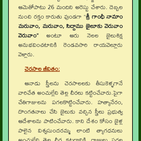
ఆమెతోపాటు 26 మందిని అరెస్టు చేశారు. దెబ్బల
నుంచి రక్తం కారుతు వుండగా “
శ్రీ గాంధీ నామాం
మరువాం
, మరువాం, సిద్దాము జైలూకు వెరువాం
వెరువాం”
అంటూ ఆరు నెలల జైలుశిక్ష
అనుభవించటానికి రెండవసారి రాయవెల్లూరు
వెళ్లారు.
చెరసాల జీవితం
:
ఆనాడు స్త్రీలను చెరసాలలకు తీసుకెళ్ళగానే
వారిచేత అంచుల్లేని తెల్ల చీరలు కట్టించేవారు.పైగా
చేతిగాజులను పగలకొట్టించేవారు. హత్యానేరం,
దొంగతనాలు చేసి జైలుకు వచ్చిన స్త్రీలు ప్రభుత్వ
ఆదేశాలను పాటించేవారు. కాని దేశం కోసం జైళ్ల
పాలైన విశ్వసుందరమ్మ లాంటి త్యాగధనులు
అంచుల్లేని తెల్ల చీర కట్టడానికి, గాజులు పగల