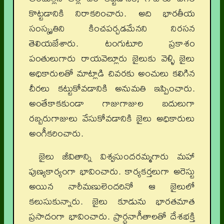
కొట్టడానికి నిరాకరించారు. అది భారతీయ
సంస్కృతిని కించపర్చడమేనని నిరసన
తెలియజేశారు. టంగుటూరి ప్రకాశం
పంతులుగారు రాయవెల్లూరు జైలుకు వెళ్ళి జైలు
అధికారులతో మాట్లాడి చివరకు అంచులు కలిగిన
చీరలు కట్టుకోవడానికి అనుమతి ఇప్పించారు.
అంతేకాకకుండా గాజుగాజుల బదులుగా
రబ్బరుగాజులు వేసుకోవడానికి జైలు అధికారులు
అంగీకరించారు.
జైలు జీవితాన్ని విశ్వసుందరమ్మగారు మహా
పుణ్యకార్యంగా భావించారు. కార్యకర్తలుగా అరెస్టు
అయిన నారీమణులెందరినో ఆ జైలులో
కలుసుకున్నారు. జైలు కూడును భారతమాత
ప్రసాదంగా భావించారు. ప్రార్ధనాగీతాలతో దేశభక్తి