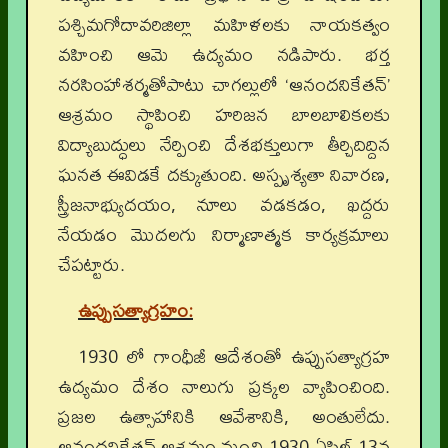
పశ్చిమగోదావరిజిల్లా మహిళలకు నాయకత్వం
వహించి ఆమె ఉద్యమం నడిపారు. భర్త
నరసింహాశర్మతోపాటు చాగల్లులో ‘ఆనందనికేతన్’
ఆశ్రమం స్థాపించి హరిజన బాలబాలికలకు
విద్యాబుద్ధులు నేర్పించి దేశభక్తులుగా తీర్చిదిద్దిన
ఘనత ఈవిడకే దక్కుతుంది. అస్పృశ్యతా నివారణ,
స్త్రీజనాభ్యుదయం, నూలు వడకడం, ఖద్దరు
నేయడం మొదలగు నిర్మాణాత్మక కార్యక్రమాలు
చేపట్టారు.
ఉప్పుసత్యాగ్రహం:
1930 లో గాంధీజీ ఆదేశంతో ఉప్పుసత్యాగ్రహ
ఉద్యమం దేశం నాలుగు ప్రక్కల వ్యాపించింది.
ప్రజల ఉత్సాహానికి ఆవేశానికి, అంతులేదు.
ఆనందనికేతన్ ఆశ్రమం నుంచి 1930 ఏప్రిల్ 13న