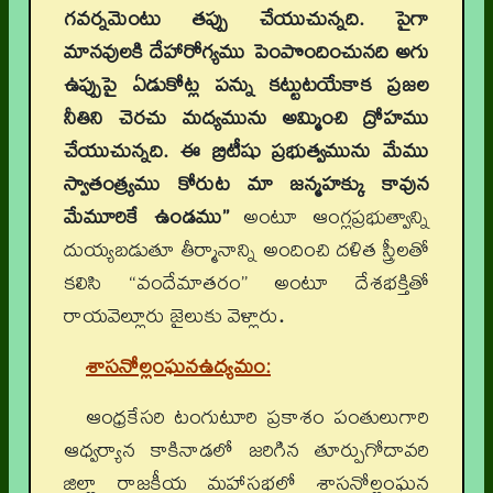
గవర్నమెంటు తప్పు చేయుచున్నది. పైగా
మానవులకి దేహారోగ్యము పెంపొందించునది అగు
ఉప్పుపై ఏడుకోట్ల పన్ను కట్టుటయేకాక ప్రజల
నీతిని చెరచు మద్యమును అమ్మించి ద్రోహము
చేయుచున్నది. ఈ బ్రిటీషు ప్రభుత్వమును మేము
స్వాతంత్ర్యము కోరుట మా జన్మహక్కు కావున
మేమూరికే ఉండము”
అంటూ ఆంగ్లప్రభుత్వాన్ని
దుయ్యబడుతూ తీర్మానాన్ని అందించి దళిత స్త్రీలతో
కలిసి “వందేమాతరం” అంటూ దేశభక్తితో
రాయవెల్లూరు జైలుకు వెళ్లారు
.
శాసనోల్లంఘనఉద్యమం
:
ఆంధ్రకేసరి టంగుటూరి ప్రకాశం పంతులుగారి
ఆధ్వర్యాన కాకినాడలో జరిగిన తూర్పుగోదావరి
జిల్లా రాజకీయ మహాసభలో శాసనోల్లంఘన