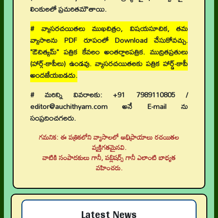
లింకులలో ప్రచురితమౌతాయి.
# వ్యాసరచయితలు ముఖచిత్రం, విషయసూచిక, తమ
వ్యాసాలను PDF రూపంలో Download చేసుకోవచ్చు.
"ఔచిత్యమ్" పత్రిక కేవలం అంతర్జాలపత్రిక. ముద్రితప్రతులు
(హార్డ్-కాపీలు) ఉండవు. వ్యాసరచయితలకు పత్రిక హార్డ్-కాపీ
అందజేయబడదు.
# మరిన్ని వివరాలకు: +91 7989110805 /
👉 నవతరం పరిశోధనలు
editor@auchithyam.com అనే E-mail ను
👉 Current Issue
సంప్రదించగలరు.
👉 Call for Papers
గమనిక: ఈ పత్రికలోని వ్యాసాలలో అభిప్రాయాలు రచయితల
వ్యక్తిగతమైనవి.
👉 Author Guidelines
వాటికి సంపాదకులు గానీ, పబ్లిషర్స్ గానీ ఎలాంటి బాధ్యత
వహించరు.
👉 Submit Abstract
👉 Peer-Review Statement
Latest News
👉 UGC-CARE Coverage