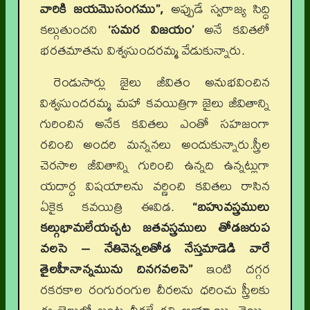
వారికి జయమొసంగము”,
అప్పుడే స్వరాజ్య సిద్ధి
కల్గుతుందని
‘సమర విజయం’
అనే కవితలో
భరతమాతను విశ్వసుందరమ్మ వేడుకున్నారు.
రెండుసార్లు జైలు జీవితం అనుభవించిన
విశ్వసుందరమ్మ మహా కవయిత్రిగా జైలు జీవితాన్ని
గురించిన అనేక కవితలు ఎంతో సహజంగా
రచించి అందరి మన్ననలు అందుకున్నారు.స్త్రీల
చెరసాల జీవితాన్ని గురించి ఉన్నది ఉన్నట్లుగా
యదార్ధ విషయాలను వర్ణించి కవితలు రాసిన
ఏకైక కవయిత్రి ఈవిడ.
“బహువస్త్రములు
కల్గుభామలేయచ్చట జతవస్త్రములు తోడజరుప
వలసె – నేతివెన్నలతోడ
నేస్తమాడెడి వారే
తైలహీనాన్నమును దినగవలసె”
ఇంటి దగ్గర
రకరకాల రంగురంగుల చీరలను ధరించు స్త్రీలకు