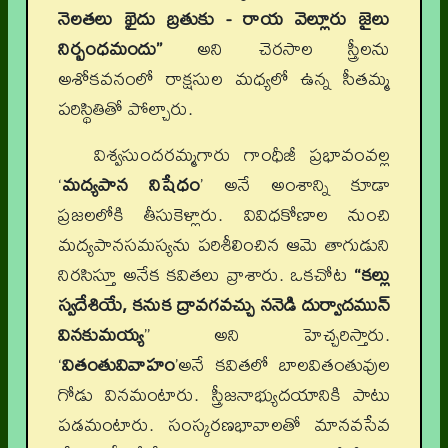
నెలతలు ఖైదు బ్రతుకు - రాయ వెల్లూరు జైలు
నిర్బంధమందు”
అని చెరసాల స్త్రీలను
అశోకవనంలో రాక్షసుల మధ్యలో ఉన్న సీతమ్మ
పరిస్థితితో పోల్చారు.
విశ్వసుందరమ్మగారు గాంధీజీ ప్రభావంవల్ల
‘
మద్యపాన నిషేధం
’ అనే అంశాన్ని కూడా
ప్రజలలోకి తీసుకెళ్లారు. వివిధకోణాల నుంచి
మద్యపానసమస్యను పరిశీలించిన ఆమె తాగుడుని
నిరసిస్తూ అనేక కవితలు వ్రాశారు. ఒకచోట
“కల్లు
స్వదేశియే
, కనుక ద్రావగవచ్చు ననెడి దుర్వాదమున్
వినకుమయ్య
” అని హెచ్చరిస్తారు.
‘
వితంతువివాహం
’అనే కవితలో బాలవితంతువుల
గోడు వినమంటారు. స్త్రీజనాభ్యుదయానికి పాటు
పడమంటారు. సంస్కరణభావాలతో మానవసేవ