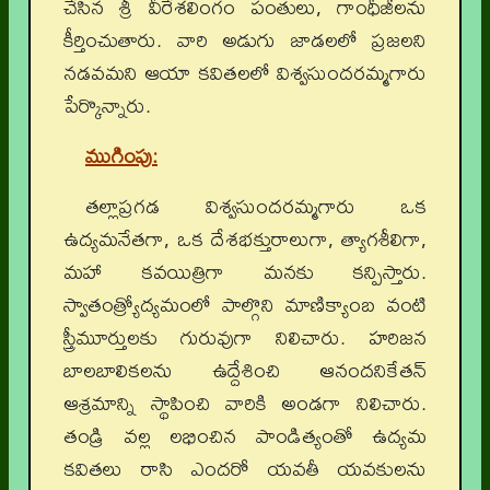
చేసిన శ్రీ వీరేశలింగం పంతులు, గాంధీజీలను
కీర్తించుతారు. వారి అడుగు జాడలలో ప్రజలని
నడవమని ఆయా కవితలలో విశ్వసుందరమ్మగారు
పేర్కొన్నారు.
ముగింపు
:
తల్లాప్రగడ విశ్వసుందరమ్మగారు ఒక
ఉద్యమనేతగా, ఒక దేశభక్తురాలుగా, త్యాగశీలిగా,
మహా కవయిత్రిగా మనకు కన్పిస్తారు.
స్వాతంత్ర్యోద్యమంలో పాల్గొని మాణిక్యాంబ వంటి
స్త్రీమూర్తులకు గురువుగా నిలిచారు. హరిజన
బాలబాలికలను ఉద్దేశించి ఆనందనికేతన్
ఆశ్రమాన్ని స్థాపించి వారికి అండగా నిలిచారు.
తండ్రి వల్ల లభించిన పాండిత్యంతో ఉద్యమ
కవితలు రాసి ఎందరో యవతీ యవకులను