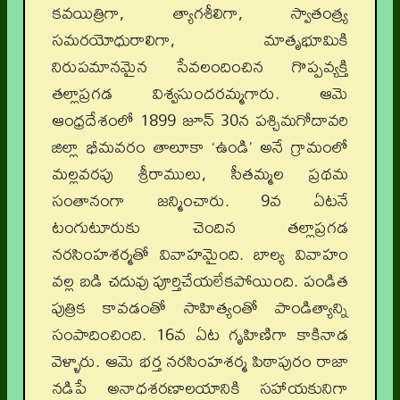
కవయిత్రిగా, త్యాగశీలిగా, స్వాతంత్ర్య
సమరయోధురాలిగా, మాతృభూమికి
నిరుపమానమైన సేవలందించిన గొప్పవ్యక్తి
తల్లాప్రగడ విశ్వసుందరమ్మగారు. ఆమె
ఆంధ్రదేశంలో 1899 జూన్ 30న పశ్చిమగోదావరి
జిల్లా భీమవరం తాలూకా ‘ఉండి’ అనే గ్రామంలో
మల్లవరపు శ్రీరాములు, సీతమ్మల ప్రథమ
సంతానంగా జన్మించారు. 9వ ఏటనే
టంగుటూరుకు చెందిన తల్లాప్రగడ
నరసింహశర్మతో వివాహమైంది. బాల్య వివాహం
వల్ల బడి చదువు పూర్తిచేయలేకపోయింది. పండిత
పుత్రిక కావడంతో సాహిత్యంతో పాండిత్యాన్ని
సంపాదించింది. 16వ ఏట గృహిణిగా కాకినాడ
వెళ్ళారు. ఆమె భర్త నరసింహశర్మ పిఠాపురం రాజా
నడిపే అనాధశరణాలయానికి సహాయకునిగా