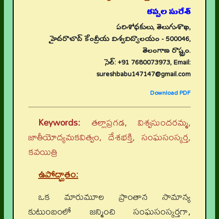
కప్పల సురేశ్
పరిశోధకులు, తెలుగుశాఖ,
హైదరాబాద్ కేంద్రీయ విశ్వవిద్యాలయం - 500046,
తెలంగాణ రాష్ట్రం.
సెల్: +91 7680073973, Email:
sureshbabu147147@gmail.com
Download PDF
Keywords:
తల్లాప్రగడ, విశ్వసుందరమ్మ,
జాతీయోద్యమకవిత్వం, దేశభక్తి, సంఘసంస్కర్త,
కవయిత్రి
ఉపోద్ఘాతం:
ఒక మారుమూల ప్రాంతాన సామాన్య
కుటుంబంలో జన్మించి సంఘసంస్కర్తగా,