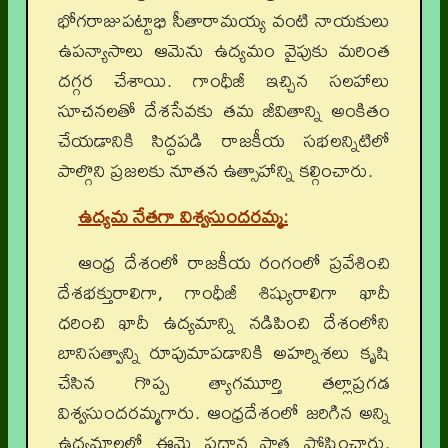
భోగరాజుపట్టాభి సీతారామయ్య వంటి నాయకులు
ఉపన్యాసాలు ఆమెను ఉద్యమం వైపుకు మరింత
దగ్గర చేశాయి. గాంధీజీ ఇచ్చిన సలహాలు
సూచనలతో దేశసేవకు తమ జీవితాన్ని అంకితం
చేయడానికి సిద్ధపడి రాజకీయ సభలన్నిటిలో
పాల్గొని ప్రజలకు నూతన ఉత్సాహాన్ని కల్గించారు.
ఉద్యమ నేతగా విశ్వసుందరమ్మ
:
ఆంధ్ర దేశంలో రాజకీయ రంగంలో ప్రవేశించి
దేశభక్తురాలిగా, గాంధీజీ శిష్యురాలిగా ఖాదీ
ధరించి ఖాదీ ఉద్యమాన్ని నడిపించి దేశంలోని
బానిసత్వాన్ని రూపుమాపడానికి అహర్నిశలు కృషి
చేసిన గొప్ప త్యాగమూర్తి తల్లాప్రగడ
విశ్వసుందరమ్మగారు. ఆంధ్రదేశంలో జరిగిన అన్ని
ఉద్యమాలలో ఈమె ప్రధాన పాత్ర పోషించారు.