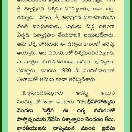
శ్రీ తల్లాప్రగడ విశ్వసుందరమ్మగారు, ఆమె భర్త,
తమ్ముడు, చెల్లెలు, శ్రీ తల్లాప్రగడ ప్రకాశరాయుడు
వంటి బంధుజనులు, మిత్రులు పెద్ద దళంగా
ఏర్పడి సత్యాగ్రహం చేయటానికి బయలుదేరారు.
ఆమె భర్త, సోదరుడు ఈ ఉద్యమ కాలంలో అరెస్టు
అయ్యారు. అదే సమయంలో విశ్వసుందరమ్మగారు
ఏ మాత్రం భయపడకుండా ఉద్యమ భాద్యతలు
చేపట్టారు. చివరకు 1930 మే మొదటివారంలో
ఏలూరులో ఆమెను కూడా అరెస్టుచేశారు.
విశ్వసుందరమ్మగారు అరెస్టు అయిన
సందర్భంలో ఇలా అంటారు
“గాంధీమాహాత్ముడు
మొదలు పెట్టిన ఈ ధర్మ సమరంలో
పాల్గొన్నందుకు నేనేమీ పశ్చాత్తాపం చెందడం లేదు.
భారతీయులను దాస్యమున ముంచి బ్రిటీషు