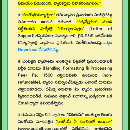
సమయం పడుతుంది. వ్యాసకర్తలు సహకరించగలరు.”
#
“పరిశోధకవిద్యార్థులు”
తమ వ్యాసం ప్రచురణకు ఎంపికైనట్టు
సమాచారం అందిన తరువాత
“పర్యవేక్షకుల” నుండి
నిర్దేశించిన ఫార్మేట్లో "యోగ్యతాపత్రం"
[Letter of
Support]
తప్పనిసరిగా సమర్పించాలి. గైడ్ లెటర్ జతచేయని
రీసెర్చిస్కాలర్ల వ్యాసాలు ప్రచురణకు పరిశీలించబడవు.
ఇక్కడ
Download చేసుకోవచ్చు.
# ఎంపికైన వ్యాసాలను అంతర్జాల పత్రికలో ప్రచురించడానికి
నిర్ణీత రుసుము (Handling, Formatting & Processing
Fee) Rs. 1500 చెల్లించవలసి ఉంటుంది [non-
refundable]. వ్యాసం సమర్పించేటప్పుడు ఎలాంటి రుసుము
చెల్లించకూడదు. సమీక్ష తరువాత మీ వ్యాసం ప్రచురణకు
స్వీకరించబడితే, రుసుము చెల్లించే విధానాన్ని ప్రత్యేకంగా ఒక
Email ద్వారా తెలియజేస్తాము.
# రుసుము చెల్లించిన వ్యాసాలు "ఔచిత్యమ్" అంతర్జాల తెలుగు
పరిశోధన మాసపత్రిక
"రాబోయే ఏ సంచికలో అయినా"
(www.auchithyam.com)లో ప్రత్యేకమైన, శాశ్వతమైన