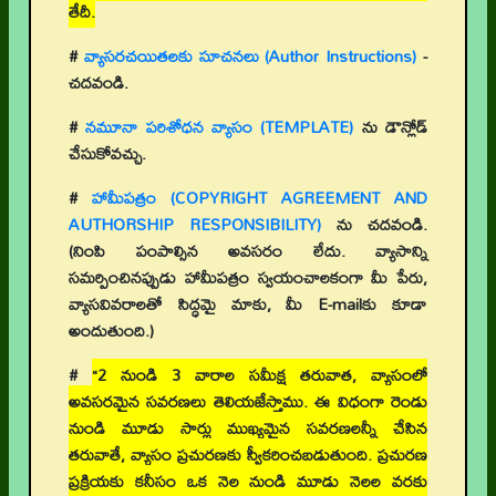
తేదీ.
#
వ్యాసరచయితలకు సూచనలు (Author Instructions)
-
చదవండి.
#
నమూనా పరిశోధన వ్యాసం (TEMPLATE)
ను డౌన్లోడ్
చేసుకోవచ్చు.
#
హామీపత్రం (COPYRIGHT AGREEMENT AND
AUTHORSHIP RESPONSIBILITY)
ను చదవండి.
(నింపి పంపాల్సిన అవసరం లేదు. వ్యాసాన్ని
సమర్పించినప్పుడు హామీపత్రం స్వయంచాలకంగా మీ పేరు,
వ్యాసవివరాలతో సిద్ధమై మాకు, మీ E-mailకు కూడా
అందుతుంది.)
#
“2 నుండి 3 వారాల సమీక్ష తరువాత, వ్యాసంలో
అవసరమైన సవరణలు తెలియజేస్తాము. ఈ విధంగా రెండు
నుండి మూడు సార్లు ముఖ్యమైన సవరణలన్నీ చేసిన
తరువాతే, వ్యాసం ప్రచురణకు స్వీకరించబడుతుంది. ప్రచురణ
ప్రక్రియకు కనీసం ఒక నెల నుండి మూడు నెలల వరకు