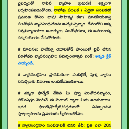
వైవిధ్యంతో రాసిన వ్యాసాల ప్రచురణే లక్ష్యంగా
నిర్వహింపబడుతోంది.
రాబోవు సంచిక / ఏదైనా సంచికల్లో
ప్రచురణ కోసం భాష/ సాహిత్య/ కళా/ మానవీయశాస్త్ర
పరిశోధన వ్యాససంగ్రహాలను ఆహ్వానిస్తున్నాం. దేశంలోని అన్ని
విశ్వవిద్యాలయాల ఆచార్యులు, పరిశోధకులు, ఈ అవకాశాన్ని
సద్వినియోగం చేసుకోగలరు.
# సూచనలు పాటిస్తూ యూనికోడ్ ఫాంటులో టైప్ చేసిన
పరిశోధన వ్యాససంగ్రహం సమర్పించాల్సిన లింక్:
ఇక్కడ క్లిక్
చెయ్యండి.
# వ్యాససంగ్రహం ప్రాథమికంగా ఎంపికైతే, పూర్తి వ్యాసం
సమర్పణకు వివరాలు అందజేయబడతాయి.
# చక్కగా ఫార్మేట్ చేసిన మీ పూర్తి పరిశోధనవ్యాసం,
హామీపత్రం వెంటనే ఈ మెయిల్ ద్వారా మీకు అందుతాయి.
ఇతర ఫాంట్/ఫార్మేట్/పద్ధతులలో సమర్పించిన
పూర్తివ్యాసాలను ప్రచురణకు స్వీకరించలేము.
# వ్యాససంగ్రహం పంపడానికి చివరి తేదీ: ప్రతి నెలా 20వ