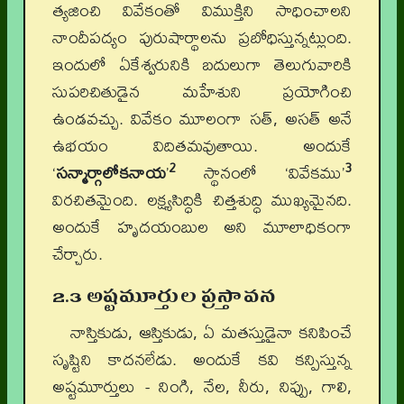
త్యజించి వివేకంతో విముక్తిని సాధించాలని
నాందీపద్యం పురుషార్థాలను ప్రబోధిస్తున్నట్లుంది.
ఇందులో ఏకేశ్వరునికి బదులుగా తెలుగువారికి
సుపరిచితుడైన మహేశుని ప్రయోగించి
ఉండవచ్చు. వివేకం మూలంగా సత్, అసత్ అనే
ఉభయం విదితమవుతాయి. అందుకే
2
3
‘
సన్మార్గాలోకనాయ
’
స్థానంలో ‘వివేకము’
విరచితమైంది. లక్ష్యసిద్ధికి చిత్తశుద్ధి ముఖ్యమైనది.
అందుకే హృదయంబుల అని మూలాధికంగా
చేర్చారు.
2.3 అష్టమూర్తుల ప్రస్తావన
నాస్తికుడు, ఆస్తికుడు, ఏ మతస్తుడైనా కనిపించే
సృష్టిని కాదనలేడు. అందుకే కవి కన్పిస్తున్న
అష్టమూర్తులు - నింగి, నేల, నీరు, నిప్పు, గాలి,