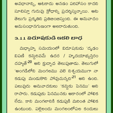
అవధానాన్ని, ఆటకాదు అనడం పరిహాసం కాదని
సూచిస్తూ గురువు క్రోధాన్ని ప్రదర్శిస్తున్నాయి. ఆట
తెలుగు ప్రకృతిని ప్రతిబింబిస్తుంది. ఈ అనువాదం
అనుసంధానగుణంగా అలరారుతుంది.
3.11 విదూషకుడి ఆకలి బాధ
మధ్యాహ్న సమయంలో విదూషకుడు ‘దృఢం
విపణి కన్దురివమే ఉదర / హృదయాభ్యన్తరం
20
దహ్యతే’
అని క్షుద్బాధ తెలుపుతాడు. తెలుగులో
‘అంగడిలోని మంగలము వలె నిశ్చయముగా నా
21
కడుపు మండుకొని పోవుచున్నది’
అని ఉంది.
పలువురు అనువాదకులు ‘కన్దుకు పెనము’ అని
రాసారు. కడుపుకు పెనమునకు ఆకారంలో పోలిక
లేదు. కాని మంగలానికి కడుపుకి మరింత పోలిక
ఉంటుంది. పల్లెలందు మంగలంలోపల కందులు