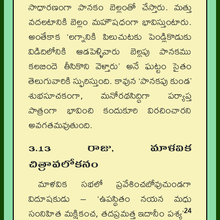
సాధారణంగా పానకం బెల్లంతో చేస్తారు. మత్తు
వదలటానికి బెల్లం మహౌషధంగా భావిస్తుంటారు.
అంతేకాక ‘లగ్నానికి పిలుచుటకు పెండ్లికొడుకు
విడిదిలోనికి ఆడపెళ్ళివారు బెల్లపు పానకము
కలబిందె తీసికొని వెళ్తారు’ అనే ఘట్టం సైతం
తెలుగువారికి స్ఫురిస్తుంది. కావున ‘పానకపు కుండ’
శుభసూచకంగా, మనోరథసిద్ధిగా పర్యాప్త
పాత్రంగా భావించి కందుకూరి విరచించారని
అవగతమవుతుంది.
3.13 రాజు, మాళవిక
చిత్రావలోకనం
మాళవిక సభలో ప్రవేశించబోవుచుండగా
విదూషకుడు – ‘ఉపస్థితం నయన మధు
24
సంనిహిత మక్షికంచ, తదప్రమత్త ఇదానీం పశ్య’