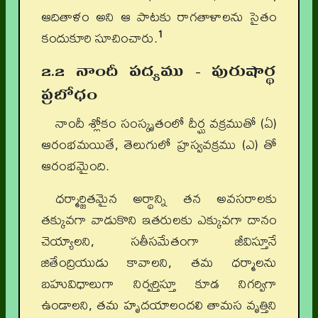
ఆదితాళం అని ఆ పాటకు రాగతాళాలను సైతం
1
కందుకూరి సూచించారు.
2.2 నాందీ పద్యము - పురుషార్థ
ప్రబోధం
నాందీ శ్లోకం సంస్కృతంలో దీర్ఘ వక్రముతో (ఏ)
ఆరంభమయితే, తెలుగులో హ్రస్వవక్రము (ఎ) తో
ఆరంభమైంది.
ధర్మార్జితమైన అర్థాన్ని తన అవసరాలకు
తక్కువగా వాడుకొని ఇతరులకు ఎక్కువగా దానం
చెయ్యాలని, సతీసమేతంగా జీవిస్తూనే
జితేంద్రియుడు కావాలని, తమ ధర్మాలను
బహువిధాలుగా నిర్వర్తిస్తూ కూడ నిగర్విగా
ఉండాలని, తమ హృదయాలందలి తామస వృత్తిని