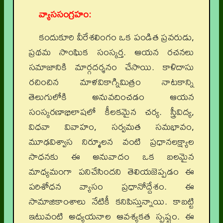
వ్యాససంగ్రహం:
కందుకూరి వీరేశలింగం ఒక పండిత ప్రవరుడు,
ప్రథమ సాంఘిక సంస్కర్త. ఆయన రచనలు
సమాజానికి మార్గదర్శనం చేసాయి. కాళిదాసు
రచించిన మాళవికాగ్నిమిత్రం నాటకాన్ని
తెలుగులోకి అనువదించడం ఆయన
సంస్కరణాభిలాషలో కీలకమైన చర్య. స్త్రీవిద్య,
విధవా వివాహం, సర్వమత సమభావం,
మూఢవిశ్వాస నిర్మూలన వంటి ప్రధానలక్ష్యాల
సాధనకు ఈ అనువాదం ఒక బలమైన
మాధ్యమంగా పనిచేసిందని తెలియజెప్పడం ఈ
పరిశోధన వ్యాసం ప్రధానోద్దేశం. ఈ
సామాజికాంశాలు నేటికీ కనిపిస్తున్నాయి. కాబట్టి
ఇటువంటి అధ్యయనాల ఆవశ్యకత స్పష్టం. ఈ