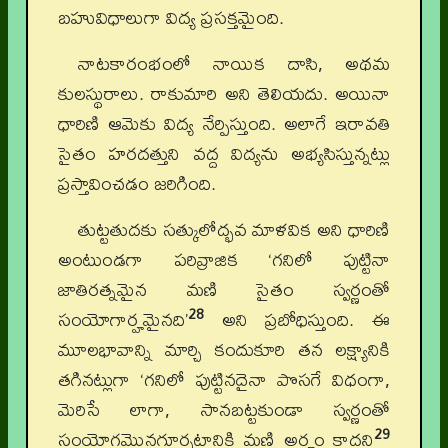
బహువిధాలుగా విద్య ప్రసక్తమైంది.
నాటకారంభంలో నాయిక దాసి, అథమ
కులస్థురాలు. రాకుమారి అని తెలియదు. అయినా
ధారిణి ఆమెకు విద్య నేర్పిస్తుంది. అలాగే ఇరావతి
సైతం హరదత్తుని వద్ద విద్యను అభ్యసిస్తున్నట్లు
ప్రస్తావించడం జరిగింది.
తుట్టతుదకు సత్కులోద్భవ మాళవిక అని ధారిణి
అంటుండగా పరివ్రాజిక ‘గనిలో పుట్టినా
జాతిరత్నమైన మణి సైతం స్వర్ణంతో
28
సంయోగార్హమైనది’
అని ప్రబోధిస్తుంది. ఈ
మూలభావాన్ని మార్చి కందుకూరి తన లక్ష్యానికి
తగినట్లుగా ‘గనిలో పుట్టినదైనా పొసగే విధంగా,
మెరిసే లాగా, సానబట్టకుండా స్వర్ణంతో
29
సంయోగమొనగూర్చటానికి మణి అర్హం కాదని