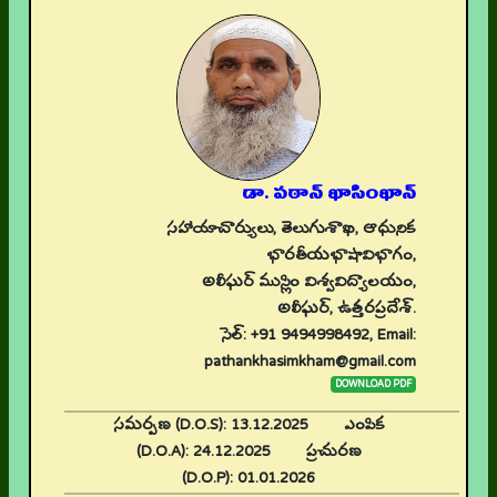
డా. పఠాన్ ఖాసింఖాన్
సహాయాచార్యులు, తెలుగుశాఖ, ఆధునిక
భారతీయభాషావిభాగం,
అలీఘర్ ముస్లిం విశ్వవిద్యాలయం,
అలీఘర్, ఉత్తరప్రదేశ్.
సెల్: +91 9494998492, Email:
pathankhasimkham@gmail.com
DOWNLOAD PDF
సమర్పణ (D.O.S):
13.12.2025
ఎంపిక
(D.O.A):
24.12.2025
ప్రచురణ
(D.O.P):
01.01.2026