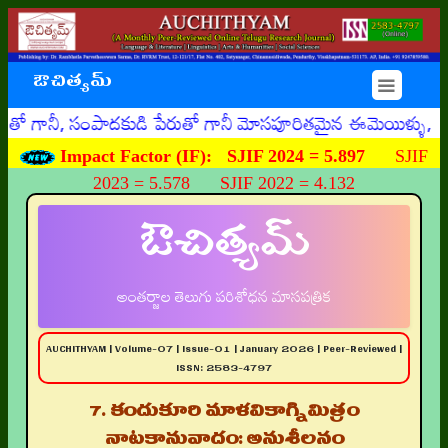
ఔచిత్యమ్
☰
 సంపాదకుడి పేరుతో గానీ మోసపూరితమైన ఈమెయిళ్ళు, ఊహించని రీత
Impact Factor (IF):
SJIF 2024 = 5.897
SJIF
2023 = 5.578 SJIF 2022 = 4.132
ఔచిత్యమ్
అంతర్జాల తెలుగు పరిశోధన మాసపత్రిక
AUCHITHYAM | Volume-07 | Issue-01 | January 2026 | Peer-Reviewed |
ISSN: 2583-4797
7. కందుకూరి మాళవికాగ్నిమిత్రం
నాటకానువాదం: అనుశీలనం