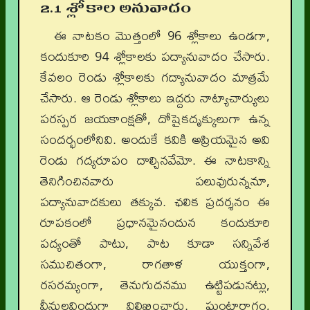
2.1 శ్లోకాల అనువాదం
ఈ నాటకం మొత్తంలో 96 శ్లోకాలు ఉండగా,
కందుకూరి 94 శ్లోకాలకు పద్యానువాదం చేసారు.
కేవలం రెండు శ్లోకాలకు గద్యానువాదం మాత్రమే
చేసారు. ఆ రెండు శ్లోకాలు ఇద్దరు నాట్యాచార్యులు
పరస్పర జయకాంక్షతో, దోషైకదృక్కులుగా ఉన్న
సందర్భంలోనివి. అందుకే కవికి అప్రియమైన అవి
రెండు గద్యరూపం దాల్చినవేమో. ఈ నాటకాన్ని
తెనిగించినవారు పలువురున్ననూ,
పద్యానువాదకులు తక్కువ. ఛలిక ప్రదర్శనం ఈ
రూపకంలో ప్రధానమైనందున కందుకూరి
పద్యంతో పాటు, పాట కూడా సన్నివేశ
సముచితంగా, రాగతాళ యుక్తంగా,
రసరమ్యంగా, తెనుగుదనము ఉట్టిపడునట్లు,
వీనులవిందుగా విలిఖించారు. ఘంటారాగం,