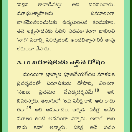
‘నిధిని కాపాడినట్లు’ అని విరచించారు.
మూఢవిశ్వాసాలను సమూలంగా
నాశమొనరించుటకు ఉద్యమించిన కందుకూరి,
తన లక్ష్యసాధనకు దీనిని సదవకాశంగా భావించి
‘నాగ’ పదాన్ని పరిత్యజించి అంధవిశ్వాసానికి తావు
లేకుండా చేసారు.
3.10 విదూషకుడు ఎత్తిన దోషం
ముందుగా బ్రాహ్మణ పూజచేయలేదని మాళవిక
ప్రదర్శనంలో విదూషకుడు దోషాన్ని ఎంచగా
18
‘నఖలు ప్రథమం నేపథ్యదర్శనమ్’
అని
వివరిస్తాడు. తెలుగులో ‘ఇది పరీక్ష కాని ఆట కాదు
19
కదా’
అని అనువాదం. ఇక్కడ ‘పరీక్ష’ అనేది
మూలం కంటే అదనంగా చేర్చారు. అలాగే ‘ఆట
కాదు కదా’ అన్నారు. పరీక్ష అనే పదం