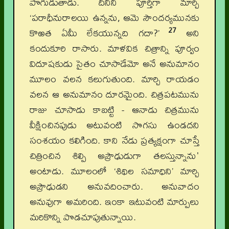
పొగుడుతాడు. దీనిని పూర్తిగా మార్చి
‘పరాధీనురాలయి ఉన్నను, ఆమె సౌందర్యమునకు
27
కొఱత ఏమీ లేకయున్నది గదా?’
అని
కందుకూరి రాసారు. మాళవిక చిత్రాన్ని పూర్వం
విదూషకుడు సైతం చూసాడేమో అనే అనుమానం
మూలం వలన కలుగుతుంది. మార్చి రాయడం
వలన ఆ అనుమానం దూరమైంది. చిత్రపటమును
రాజు చూసాడు కాబట్టి - ఆనాడు చిత్రమును
వీక్షించినపుడు అటువంటి సొగసు ఉండదని
సంశయం కలిగింది. కాని నేడు ప్రత్యక్షంగా చూస్తే
చిత్రించిన శిల్పి అప్రౌఢుడుగా తలస్తున్నాను'
అంటాడు. మూలంలో ‘శిథిల సమాధిని’ మార్చి
అప్రౌఢుడని అనువదించారు. అనువాదం
అనువుగా అమరింది. ఇంకా ఇటువంటి మార్పులు
మరికొన్ని పొడచూపుతున్నాయి.