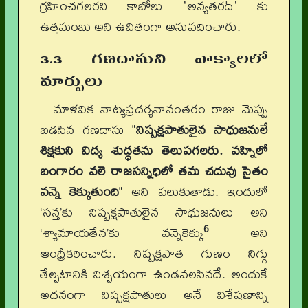
గ్రహించగలరని కాబోలు 'అన్యతరద్' కు
ఉత్తమంబు అని ఉచితంగా అనువదించారు.
3.3 గణదాసుని వాక్యాలలో
మార్పులు
మాళవిక నాట్యప్రదర్శనానంతరం రాజు మెప్పు
బడసిన గణదాసు "
నిష్పక్షపాతులైన సాధుజనులే
శిక్షకుని విద్య శుద్ధతను తెలుపగలరు. వహ్నిలో
బంగారం వలె రాజసన్నిధిలో తమ చదువు సైతం
వన్నె కెక్కుతుంది
" అని పలుకుతాడు. ఇందులో
‘సన్త’కు నిష్పక్షపాతులైన సాధుజనులు అని
6
‘శ్యామాయతేన’కు వన్నెకెక్కు
అని
ఆంధ్రీకరించారు. నిష్పక్షపాత గుణం నిగ్గు
తేల్చటానికి నిశ్చయంగా ఉండవలసినదే. అందుకే
అదనంగా నిష్పక్షపాతులు అనే విశేషణాన్ని