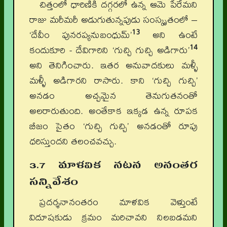
చిత్తంలో ధారిణికి దగ్గరలో ఉన్న ఆమె పేరేమని
రాజు మరీమరీ అడుగుతున్నపుడు సంస్కృతంలో –
13
‘దేవీం పునరప్యనుబంధుమ్’
అని ఉంటే
14
కందుకూరి - దేవిగారిని ‘గుచ్చి గుచ్చి అడిగారు’
అని తెనిగించారు. ఇతర అనువాదకులు మళ్ళీ
మళ్ళీ అడిగారని రాసారు. కాని ‘గుచ్చి గుచ్చి’
అనడం అచ్చమైన తెనుగుతనంతో
అలరారుతుంది. అంతేకాక ఇక్కడ ఉన్న రూపక
బీజం సైతం ‘గుచ్చి గుచ్చి’ అనడంతో రూపు
ధరిస్తుందని తలంచవచ్చు.
3.7 మాళవిక నటన అనంతర
సన్నివేశం
ప్రదర్శనానంతరం మాళవిక వెళ్తుంటే
విదూషకుడు క్రమం మరిచావని నిలబడమని