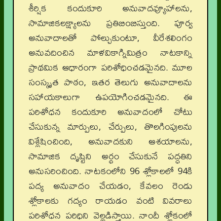
శీర్షిక కందుకూరి అనువాదవ్యూహాలను,
సామాజికలక్ష్యాలను ప్రతిబింబిస్తుంది. పూర్వ
అనువాదాలతో పోల్చుకుంటూ, వీరేశలింగం
అనువదించిన మాళవికాగ్నిమిత్రం నాటకాన్ని
ప్రాథమిక ఆధారంగా పరిశోధించడమైనది. మూల
సంస్కృత పాఠం, ఇతర తెలుగు అనువాదాలను
సహాయకాలుగా ఉపయోగించడమైనది. ఈ
పరిశోధన కందుకూరి అనువాదంలో చోటు
చేసుకున్న మార్పులు, చేర్పులు, తొలగింపులను
విశ్లేషించింది, అనువాదకుని ఆశయాలను,
సామాజిక దృష్టిని అర్థం చేసుకునే పద్ధతిని
అనుసరించింది. నాటకంలోని 96 శ్లోకాలలో 94కి
పద్య అనువాదం చేయడం, కేవలం రెండు
శ్లోకాలకు గద్యం రాయడం వంటి వివరాలు
పరిశోధన పరిధిని వెల్లడిస్తాయి. నాందీ శ్లోకంలో