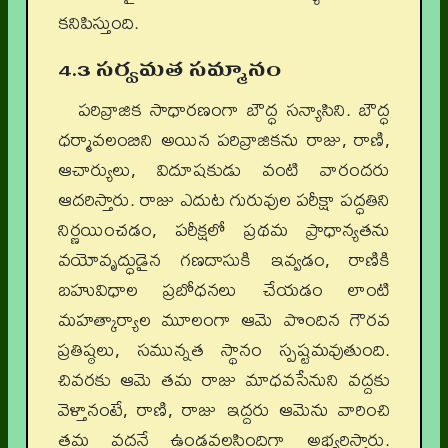
కనిపిస్తుంది.
4.3 సర్వమత సమ్మానం
పరివ్రాజిక సాధారణంగా బౌద్ధ సన్యాసిని. బౌద్ధ
ధర్మావలంబిని అయిన పరివ్రాజికను రాజు, రాణి,
ఆచార్యులు, విదూషకుడు వంటి వారందరు
ఆదరిస్తారు. రాజు ఎదుట గురువుల పరీక్షా పద్ధతిని
నిర్ణయించడం, పరీక్షలో ప్రథమ ప్రాధాన్యతను
వయోవృద్ధుడైన గణదాసుకి ఇవ్వడం, రాణికి
బహువిధాల ప్రబోధనలు చేయడం లాంటి
మహత్కార్యాల మూలంగా ఆమె పొందిన గౌరవ
ప్రతిష్ఠలు, సమున్నత స్థానం స్పష్టమవుతుంది.
చివరకు ఆమె తమ రాజు మాధవసేనుని వద్దకు
వెళ్తానంటే, రాణి, రాజు ఇద్దరు ఆమెను వారించి
తమ వద్దనే ఉండవలసిందిగా అభ్యర్థిస్తారు.