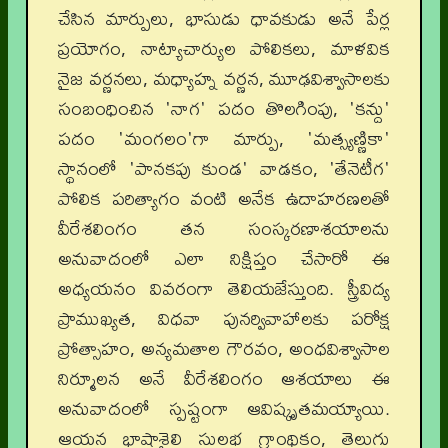
చేసిన మార్పులు, భాసుడు ధావకుడు అనే పేర్ల
ప్రయోగం, నాట్యాచార్యుల పోలికలు, మాళవిక
నైజ వర్ణనలు, మధ్యాహ్న వర్ణన, మూఢవిశ్వాసాలకు
సంబంధించిన 'నాగ' పదం తొలగింపు, 'కన్దు'
పదం 'మంగలం'గా మార్పు, 'మత్స్యణ్ణికా'
స్థానంలో 'పానకపు కుండ' వాడకం, 'తేనెటీగ'
పోలిక పరిత్యాగం వంటి అనేక ఉదాహరణలతో
వీరేశలింగం తన సంస్కరణాశయాలను
అనువాదంలో ఎలా నిక్షిప్తం చేసారో ఈ
అధ్యయనం వివరంగా తెలియజేస్తుంది. స్త్రీవిద్య
ప్రాముఖ్యత, విధవా పునర్వివాహాలకు పరోక్ష
ప్రోత్సాహం, అన్యమతాల గౌరవం, అంధవిశ్వాసాల
నిర్మూలన అనే వీరేశలింగం ఆశయాలు ఈ
అనువాదంలో స్పష్టంగా ఆవిష్కృతమయ్యాయి.
ఆయన భాషాశైలి సులభ గ్రాంథికం, తెలుగు