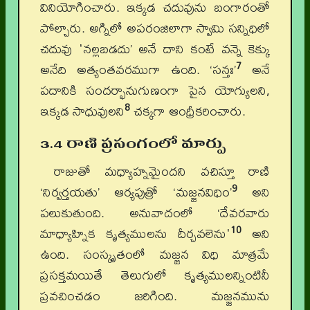
వినియోగించారు. ఇక్కడ చదువును బంగారంతో
పోల్చారు. అగ్నిలో అపరంజిలాగా స్వామి సన్నిధిలో
చదువు 'నల్లబడదు’ అనే దాని కంటే వన్నె కెక్కు
7
అనేది అత్యంతవరముగా ఉంది. ‘సన్తః’
అనే
పదానికి సందర్భానుగుణంగా పైన యోగ్యులని,
8
ఇక్కడ సాధువులని
చక్కగా ఆంధ్రీకరించారు.
3.4 రాణి ప్రసంగంలో మార్పు
రాజుతో మధ్యాహ్నమైందని వచిస్తూ రాణి
9
‘నిర్వర్తయతు’ ఆర్యపుత్రో ‘మజ్జనవిధిం’
అని
పలుకుతుంది. అనువాదంలో ‘దేవరవారు
10
మాధ్యాహ్నిక కృత్యములను దీర్చవలెను'
అని
ఉంది. సంస్కృతంలో మజ్జన విధి మాత్రమే
ప్రసక్తమయితే తెలుగులో కృత్యములన్నింటినీ
ప్రవచించడం జరిగింది. మజ్జనమును