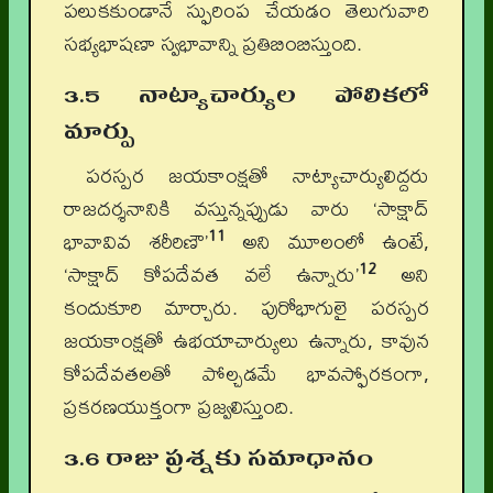
పలుకకుండానే స్ఫురింప చేయడం తెలుగువారి
సభ్యభాషణా స్వభావాన్ని ప్రతిబింబిస్తుంది.
3.5 నాట్యాచార్యుల పోలికలో
మార్పు
పరస్పర జయకాంక్షతో నాట్యాచార్యులిద్దరు
రాజదర్శనానికి వస్తున్నప్పుడు వారు ‘సాక్షాద్
11
భావావివ శరీరిణౌ’
అని మూలంలో ఉంటే,
12
‘సాక్షాద్ కోపదేవత వలే ఉన్నారు’
అని
కందుకూరి మార్చారు. పురోభాగులై పరస్పర
జయకాంక్షతో ఉభయాచార్యులు ఉన్నారు, కావున
కోపదేవతలతో పోల్చడమే భావస్ఫోరకంగా,
ప్రకరణయుక్తంగా ప్రజ్వలిస్తుంది.
3.6 రాజు ప్రశ్నకు సమాధానం