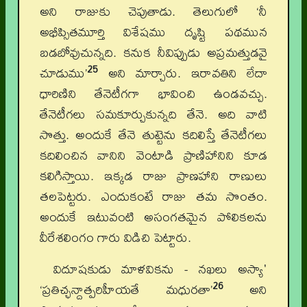
అని రాజుకు చెపుతాడు. తెలుగులో ‘నీ
అభీప్సితమూర్తి విశేషము దృష్టి పథమున
బడబోవుచున్నది. కనుక నీవిప్పుడు అప్రమత్తుడవై
25
చూడుము’
అని మార్చారు. ఇరావతిని లేదా
ధారిణిని తేనెటీగగా భావించి ఉండవచ్చు.
తేనెటీగలు సమకూర్చుకున్నది తేనె. అది వాటి
సొత్తు. అందుకే తేనె తుట్టెను కదిలిస్తే తేనెటీగలు
కదిలించిన వానిని వెంటాడి ప్రాణిహానిని కూడ
కలిగిస్తాయి. ఇక్కడ రాజు ప్రాణహాని రాణులు
తలపెట్టరు. ఎందుకంటే రాజు తమ సొంతం.
అందుకే ఇటువంటి అసంగతమైన పోలికలను
వీరేశలింగం గారు విడిచి పెట్టారు.
విదూషకుడు మాళవికను - నఖలు అస్యా'
26
‘ప్రతిచ్ఛన్దాత్పరిహీయతే మధురతా’
అని