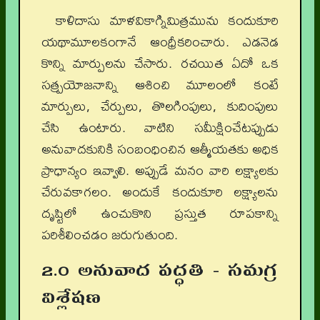
కాళిదాసు మాళవికాగ్నిమిత్రమును కందుకూరి
యథామూలకంగానే ఆంధ్రీకరించారు. ఎడనెడ
కొన్ని మార్పులను చేసారు. రచయిత ఏదో ఒక
సత్ప్రయోజనాన్ని ఆశించి మూలంలో కంటే
మార్పులు, చేర్పులు, తొలగింపులు, కుదింపులు
చేసి ఉంటారు. వాటిని సమీక్షించేటప్పుడు
అనువాదకునికి సంబంధించిన ఆత్మీయతకు అధిక
ప్రాధాన్యం ఇవ్వాలి. అప్పుడే మనం వారి లక్ష్యాలకు
చేరువకాగలం. అందుకే కందుకూరి లక్ష్యాలను
దృష్టిలో ఉంచుకొని ప్రస్తుత రూపకాన్ని
పరిశీలించడం జరుగుతుంది.
2.0 అనువాద పద్ధతి - సమగ్ర
విశ్లేషణ