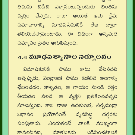
తమను విడిచి వెళ్తానంటున్నందుకు చింతను
వ్యక్తం చేస్తారు. రాజు అయితే ఆమె క్షేమ
సమాచారాన్ని మాధవసేనునికి లేఖ ద్వారా
తెలియజేస్తామంటాడు. ఈ విధంగా అన్యమత
సమ్మానం సైతం అగుపిస్తుంది.
4.4 మూఢవిశ్వాసాల నిర్మూలనం
విదూషకునికి పాము కాటు వేసినదని
అన్నప్పుడు, పరివ్రాజిక పాము కఱిచిన అంగాన్ని
ఛేదించడం, కాల్చడం, ఆ గాయం నుండి రక్తం
తీయడం వలన ఆ వ్యక్తిని బ్రతికించవచ్చని
సూచిస్తుంది. కాని రాజు ఉదకుంభ, సర్పముద్రా
విధానం ప్రయోగించే ధృవసిద్ధి దగ్గరకు
పంపుతాడు. ఎందుకంటే వారికి ముఖ్యంగా
కావలసినది, మాళవికను విడిపించటానికి