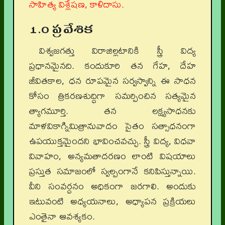
సాహిత్య విశ్లేషణ, కాళిదాసు.
1.0 ప్రవేశిక
విశ్వజగత్తు విరాజిల్లటానికి స్త్రీ విద్య
ప్రధానమైనది. కందుకూరి తన గేహ, దేహ
జీవితకాల, ధన రూపమైన సర్వస్వాన్ని ఈ సాధన
కోసం త్రికరణశుద్ధిగా సమర్పించిన సత్యమైన
త్యాగమూర్తి. తన లక్ష్యసాధనకు
మాళవికాగ్నిమిత్రానువాదం సైతం సత్సాధనంగా
ఉపయుక్తమైందని భావించవచ్చు. స్త్రీ విద్య, విధవా
వివాహం, అన్యమతాదరణం లాంటి విషయాలు
ప్రస్తుత సమాజంలో స్వల్పంగానే కనిపిస్తున్నాయి.
వీని సంవర్ధనం అధికంగా జరగాలి. అందుకు
ఇటువంటి అధ్యయనాలు, అధ్యాపన ప్రక్రియలు
ఎంతైనా ఆవశ్యకం.