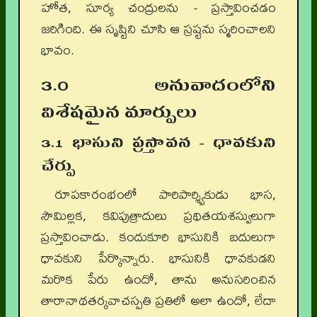
హోత, సూర్య చంద్రులను - ప్రస్తావించడం
జరిగింది. ఈ సృష్టిని చూసి ఆ స్రష్టను స్మరించాలని
భావం.
3.0 అనువాదంలోని
విశేషమైన మార్పులు
3.1 భాసుని ప్రస్తావన - ధావకుని
చేర్పు
రూపకారంభంలో పారిపార్శ్వికుడు భాస,
సౌమిల్లక, కవిపుత్రాదులు ప్రథితయశస్వులుగా
ప్రస్తావించాడు. కందుకూరి భాసునికి బదులుగా
ధావకుని పేర్కొన్నారు. భాసునికి ధావకుడని
మరొక పేరు ఉందో, తాను అనుసరించిన
తారానాథతర్కవాచస్పతి ప్రతిలో అలా ఉందో, లేదా