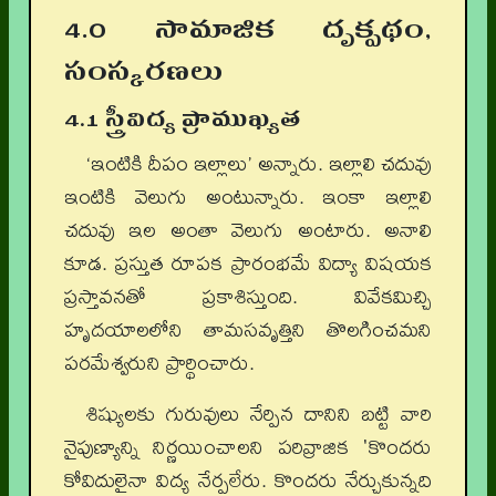
4.0 సామాజిక దృక్పథం,
సంస్కరణలు
4.1 స్త్రీవిద్య ప్రాముఖ్యత
‘ఇంటికి దీపం ఇల్లాలు’ అన్నారు. ఇల్లాలి చదువు
ఇంటికి వెలుగు అంటున్నారు. ఇంకా ఇల్లాలి
చదువు ఇల అంతా వెలుగు అంటారు. అనాలి
కూడ. ప్రస్తుత రూపక ప్రారంభమే విద్యా విషయక
ప్రస్తావనతో ప్రకాశిస్తుంది. వివేకమిచ్చి
హృదయాలలోని తామసవృత్తిని తొలగించమని
పరమేశ్వరుని ప్రార్థించారు.
శిష్యులకు గురువులు నేర్పిన దానిని బట్టి వారి
నైపుణ్యాన్ని నిర్ణయించాలని పరివ్రాజిక 'కొందరు
కోవిదులైనా విద్య నేర్పలేరు. కొందరు నేర్చుకున్నది