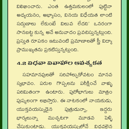
విలిఖించారు. ఎంత ఉత్తమకులంలో పుట్టినా
అధ్యయనం, అభ్యాసం, వినయ విధేయత లాంటి
సద్గుణాలు లేకుంటే విలువ లేదని’ ఒనరంగా
సానబట్ట కున్న అనే అనువాదం ప్రవచిస్తున్నట్లుంది.
ప్రస్తుత రూపకం ఇటువంటి ప్రమాణాలతో స్త్రీ విద్యా
ప్రాముఖ్యతను ప్రకటిస్తున్నట్లుంది.
4.2 విధవా వివాహాల ఆవశ్యకత
సహమానవులతో సరిపోల్చుకోవటం మానవ
స్వభావం. పరుల గొప్పలను పరీక్షించే వాళ్ళు
పరిమితంగా ఉంటారు. పురోభాగులు మాత్రం
పుష్కలంగా లభిస్తారు. ఈ నాటకంలో నాయకుడు,
యుక్తవయస్కుడైన పుత్రుడున్నా, ఇద్దరు
భార్యలున్నా ముచ్చటగా మూడవ పెళ్ళి
చేసుకుంటాడు. యుక్తవయస్సులోనే విధవలైన