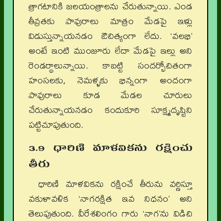
త్రాగటానికి జలయంత్రాలను చేరుతున్నాయి. ఎండ
తీవ్రతకు పావురాలు మాత్రం మేడపై ఇళ్లు
విడుస్తున్నాయనడం ఔచిత్యంగా లేదు. ‘వలభి’
అంటే ఇంటి ముంజూరు లేదా మేడపై ఇల్లు అని
రెండర్థాలున్నాయి. కాబట్టి సందర్భోచితంగా
హంసలకు, నెమళ్ళకు భిన్నంగా అందంగా
పావురాలు కూడ మేడల చూరులు
చేరుతున్నాయనడం కందుకూరి సూక్ష్మదృష్టిని
పట్టిచూపుతుంది.
3.9 ధారిణి మాళవికను రక్షించు
తీరు
ధారిణి మాళవికను రక్షించే తీరును వర్ణిస్తూ
వకుళావళిక ‘నాగరక్షిత ఇవ నిధనం’ అని
తెలుపుతుంది. వీరేశలింగం గారు ‘నాగ’ను విడిచి