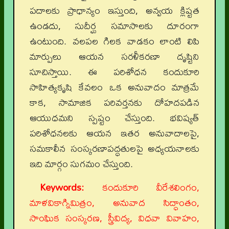
పదాలకు ప్రాధాన్యం ఇస్తుంది, అన్వయ క్లిష్టత
ఉండదు, సుదీర్ఘ సమాసాలకు దూరంగా
ఉంటుంది. వలపల గిలక వాడకం లాంటి లిపి
మార్పులు ఆయన సరళీకరణా దృష్టిని
సూచిస్తాయి. ఈ పరిశోధన కందుకూరి
సాహిత్యకృషి కేవలం ఒక అనువాదం మాత్రమే
కాక, సామాజిక పరివర్తనకు దోహదపడిన
ఆయుధమని స్పష్టం చేస్తుంది. భవిష్యత్
పరిశోధనలకు ఆయన ఇతర అనువాదాలపై,
సమకాలీన సంస్కరణాపద్ధతులపై అధ్యయనాలకు
ఇది మార్గం సుగమం చేస్తుంది.
Keywords:
కందుకూరి వీరేశలింగం,
మాళవికాగ్నిమిత్రం, అనువాద సిద్ధాంతం,
సాంఘిక సంస్కరణ, స్త్రీవిద్య, విధవా వివాహం,