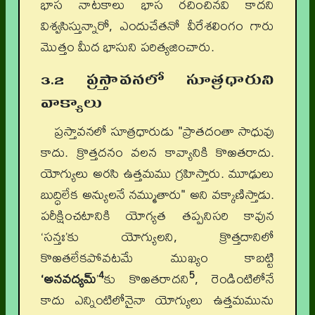
భాస నాటకాలు భాస రచించినవి కాదని
విశ్వసిస్తున్నారో, ఎందుచేతనో వీరేశలింగం గారు
మొత్తం మీద భాసుని పరిత్యజించారు.
3.2 ప్రస్తావనలో సూత్రధారుని
వాక్యాలు
ప్రస్తావనలో సూత్రధారుడు "ప్రాతదంతా సాధువు
కాదు. క్రొత్తదనం వలన కావ్యానికి కొఱతరాదు.
యోగ్యులు అరసి ఉత్తమము గ్రహిస్తారు. మూఢులు
బుద్ధిలేక అన్యులనే నమ్ముతారు" అని వక్కాణిస్తాడు.
పరీక్షించటానికి యోగ్యత తప్పనిసరి కావున
‘సన్తః’కు యోగ్యులని, క్రొత్తదానిలో
కొఱతలేకపోవటమే ముఖ్యం కాబట్టి
4
5
‘అనవద్యమ్
’
కు కొఱతరాదని
, రెండింటిలోనే
కాదు ఎన్నింటిలోనైనా యోగ్యులు ఉత్తమమును