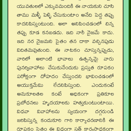
యువతులలో ఎక్కువమందికి ఈ నాయకుని చూసి
తాము మళ్ళీ పెళ్ళి చేసుకుంటాం అనేది పెద్ద తప్పు
కాదనిపిస్తుంటుంది. అలా అనిపించడంలో చిన్న
తప్పు కూడ కనబడదు. ఇది నారీ నైజమే కాదు.
ఇది నర నైజమని సైతం తన దాకా వచ్చినపుడు
విదితమవుతుంది. ఈ నాటకం చూస్తున్నప్పుడు,
వారిలో అలాంటి భావాలు ఉత్పన్నమై వారు
పునర్వివాహాలు చేసుకునేందుకు ప్రస్తుత రూపకం
పరోక్షంగా దోహదం చేస్తుందని భావించడంలో
అయుక్తమేమి లేదనిపిస్తుంది. ఎందుకంటే
అనుకూలతల కంటే అధికంగా ప్రతికూల
ప్రబోధనలు హృదయాలకు హత్తుకుంటుంటాయి.
విధవా వివాహాలను స్వయంగా దగ్గరుండి
జరిపిస్తున్న కందుకూరి గారి కార్యాచరణానికి ఈ
రూపకం సైతం ఈ విధంగా సత్ కార్యసాధకంగా