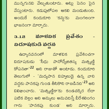
మున్నగునవి వేల్చుతుంటారు. అట్లు పెనం పైన
వేస్తుంటారు. కడుపులోపల ఆకలి మండుతుంది.
అందుకే కందుకూరి ‘కన్దు’కు మంగలంగా
భాజనంగా మార్చారు.
3.12 మాళవిక ప్రవేశం -
విదూషకుడి వర్ణన
ఉద్యానవనంలో మాళవిక ప్రవేశించగా
విదూషకుడు 'సీధు పానోద్వేజితస్య మత్స్యణ్ణి
22
కోపనతా'
అని రాజుతో అంటాడు. కందుకూరి
తెలుగులో - 'మద్యపాన విహ్వలుడై ఉన్న వాని
23
వద్దకు పానకపు గుండ తీసికొని రాబడినది'
అని
విలిఖించారు. ‘మత్స్యణ్ణికా’కు కండచక్కెర లేదా
పటిక బెల్లం అని అన్యులు అనువదిస్తే వీరేశలింగం
గారు ‘పానకపు కుండ’ అని మార్చారు.