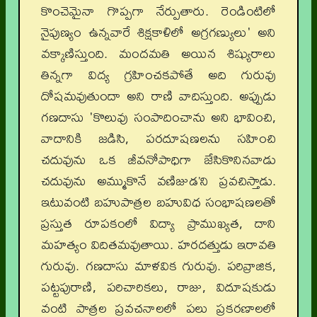
కొంచెమైనా గొప్పగా నేర్పుతారు. రెండింటిలో
నైపుణ్యం ఉన్నవారే శిక్షకాళిలో అగ్రగణ్యులు' అని
వక్కాణిస్తుంది. మందమతి అయిన శిష్యురాలు
తిన్నగా విద్య గ్రహించకపోతే అది గురువు
దోషమవుతుందా అని రాణి వాదిస్తుంది. అప్పుడు
గణదాసు 'కొలువు సంపాదించాను అని భావించి,
వాదానికి జడిసి, పరదూషణలను సహించి
చదువును ఒక జీవనోపాధిగా జేసికొనినవాడు
చదువును అమ్ముకొనే వణిజుడ’ని ప్రవచిస్తాడు.
ఇటువంటి బహుపాత్రల బహువిధ సంభాషణలతో
ప్రస్తుత రూపకంలో విద్యా ప్రాముఖ్యత, దాని
మహత్యం విదితమవుతాయి. హరదత్తుడు ఇరావతి
గురువు. గణదాసు మాళవిక గురువు. పరివ్రాజిక,
పట్టపురాణి, పరిచారికలు, రాజు, విదూషకుడు
వంటి పాత్రల ప్రవచనాలలో పలు ప్రకరణాలలో