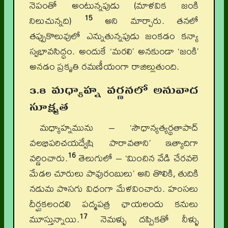
నెపంతో అంటున్నపుడు (మాళవిక జంకి
15
నిలుచున్నది)
అని మార్చారు. తనలో
తప్పుకొలువులో ఎన్నుతున్నపుడు జంకడం కన్యా
స్వభావసిద్ధం. అందుకే ‘మరలి’ అనకుండా ‘జంకి’
అనడం ప్రకృతి రమణీయంగా రాజిల్లుతుంది.
3.8 మధ్యాహ్న వర్ణనలో అనువాద
సూక్ష్మత
మధ్యాహ్నమును – ‘సౌధాన్యత్యర్థతాపాద్
వలభిపరిచయద్వేషి పారావతాని’ ఇత్యాదిగా
16
వర్ణించారు.
తెలుగులో – ‘మించిన వేడి చేరవలె
మేడల చూరులు పావురంబులు’ అని తొలికి, తుదికి
నడుమ పొసగు విధంగా మేళవించారు. హంసలు
దీర్ఘకలందలి పద్మపత్ర ఛాయలందు కనులు
17
మూస్తున్నాయి.
నెమళ్ళు దప్పికతో నీళ్ళు