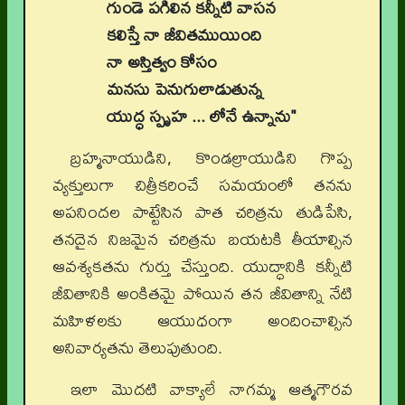
గుండె పగిలిన కన్నీటి వాసన
కలిస్తే నా జీవితముయింది
నా అస్తిత్వం కోసం
మనసు పెనుగులాడుతున్న
యుద్ధ స్పృహ ... లోనే ఉన్నాను"
బ్రహ్మనాయుడిని, కొండల్రాయుడిని గొప్ప
వ్యక్తులుగా చిత్రీకరించే సమయంలో తనను
అపనిందల పాట్టేసిన పాత చరిత్రను తుడిపేసి,
తనదైన నిజమైన చరిత్రను బయటకి తీయాల్సిన
ఆవశ్యకతను గుర్తు చేస్తుంది. యుద్ధానికి కన్నీటి
జీవితానికి అంకితమై పోయిన తన జీవితాన్ని నేటి
మహిళలకు ఆయుధంగా అందించాల్సిన
అనివార్యతను తెలుపుతుంది.
ఇలా మొదటి వాక్యాలే నాగమ్మ ఆత్మగౌరవ