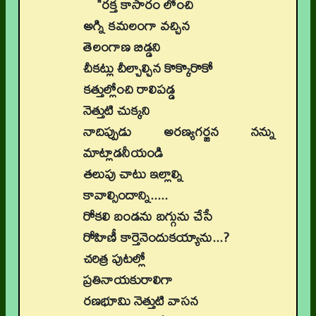
"రక్త కాసారం లోంచి
అగ్ని కమలంగా వచ్చిన
తెలంగాణ బిడ్డని
చీకట్లు చీల్చాల్చిన కొక్కొరొకో
కత్తుల్లోంచి రాలిపడ్డ
నెత్తుటి చుక్కని
నాదిప్పుడు అరణ్యగర్జన నన్ను
మాట్లాడనీయండి
తలుపు చాటు ఇల్లాల్ని
కావాల్సిందాన్ని.....
రోకలి బండను బగ్గును చేసే
రోహిణీ కార్తెనెందుకయ్యాను...?
చరిత్ర పుటల్లో
ప్రతినాయకురాలిగా
రణభూమి నెత్తుటి వాసన