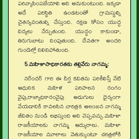
పరివ్యాపింపజేయాలి అని అనుకుంటుంది. ఇక్కడా
అదే పరిస్థితి ఉండటంతో గ్రామస్థుల్ని
చైతన్యవంతుల్ని చేస్తుంది. రక్షణ కోసం యుద్ధ
విద్యలు నేర్పుతుంది. యుద్ధం కాకుండా,
తిరుగుబాటు నింపుతుంది. దేవతగా అందరి
గుండెల్లో నిలిచిపోతుంది.
5
.
మహిళాసాధికారతకు తల్లివేరు నాగమ్మ:
నరేందర్ గారి ఈ దీర్ఘ కవితను పరిశీలిస్తే నేటి
ఆధునిక మహిళ పరిపాలన రంగం
వైపు,రాజ్యాధికారంవైపు అడుగులు ధైర్యంగా
వేయడానికి కావలసిన చారిత్రక ఆలంబన నాగమ్మ
జీవితం నుండి లభిస్తుంది అని చెప్పవచ్చు.మహిళా
రాజకీయాలకు నాగమ్మ ఆద్యురాలు. మహిళా
రాజకీయాల మూలాలు వెతుక్కుంటూ చరిత్రలోకి