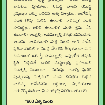
కావటం, వ్యూహాలు, సమర్థ పాలన యుద్ధ
నైపుణ్యం చెక్కు చెదరని ఆత్మ విశ్వాసం, ఆలోచిస్తే
ఎంత గొప్ప మనిషి ఉండాలి నాగమ్మ? ఎంత
సామర్థ్యం, తెలివి ఉండాలి? ఎంత శ్రమ చేసి
ఉండాలి? ఆంక్షల్ని, అధిపత్యాల్ని ధిక్కరించినందుకు
ఆమెను నాయకురాలి పాత్ర నుండి లాగి పారేసి
ప్రతినాయకునిగా ముద్ర వేసి కసి తీర్చుకుండా మన
సమాజం? ఒక స్త్రీ సామర్థ్యాన్ని ఒప్పుకోక తప్పని
స్థితి ఏర్పడితే దానికి దుష్టత్వాన్ని ప్రసాదించి
సంతృప్తి చెందిందా మనువు భావాల్ని పుణికి
పుచ్చుకున్న పెత్తనం?" వలస వివక్షకు గురైన
నాగమ్మ ఆవేదనను ఆర్థంగా, హృదయాలు
బరువెక్కే విధంగా పై పంక్తుల్లో పలికించారు కవి.
"900 ఏళ్ళ నుంచి