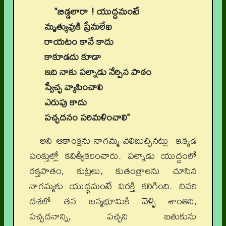
"బిడ్డలారా ! యుద్ధమంటే
మృత్యువుకి ప్రేమలేఖ
రాయటం కానే కాదు
కాకూడదు కూడా
ఇది నాకు పల్నాడు నేర్పిన పాఠం
స్వేచ్ఛ వ్యాపించాలి
ఎరుపు కాదు
పచ్చదనం పరిమళించాలి"
అని ఆకాంక్షను నాగమ్మ వెలిబుచ్చినట్లు ఇక్కడ
పంక్తుల్లో కవిత్వీకరించారు. పల్నాడు యుద్ధంలో
రక్తపాతం, కుట్రలు, కుతంత్రాలను చూసిన
నాగమ్మకు యుద్ధమంటే విరక్తి కలిగింది. చివరి
దశలో తన జన్మభూమికి వెళ్ళి శాంతిని,
పచ్చదనాన్ని, పచ్చని బతుకును