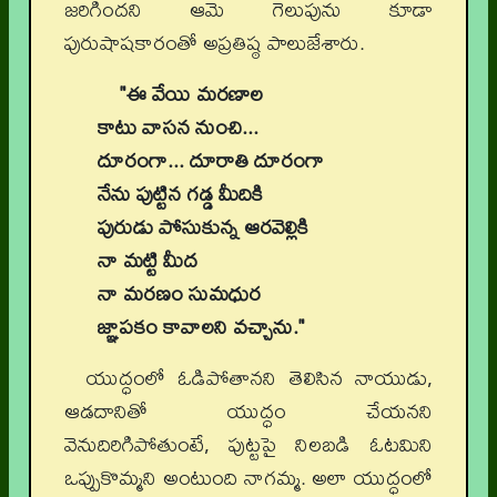
జరిగిందని ఆమె గెలుపును కూడా
పురుషాషకారంతో అప్రతిష్ఠ పాలుజేశారు.
"ఈ వేయి మరణాల
కాటు వాసన నుంచి...
దూరంగా... దూరాతి దూరంగా
నేను పుట్టిన గడ్డ మీదికి
పురుడు పోసుకున్న ఆరవెల్లికి
నా మట్టి మీద
నా మరణం సుమధుర
జ్ఞాపకం కావాలని వచ్చాను."
యుద్ధంలో ఓడిపోతానని తెలిసిన నాయుడు,
ఆడదానితో యుద్ధం చేయనని
వెనుదిరిగిపోతుంటే, పుట్టపై నిలబడి ఓటమిని
ఒప్పుకొమ్మని అంటుంది నాగమ్మ. అలా యుద్ధంలో