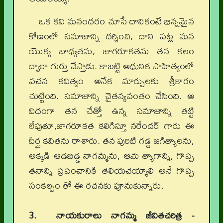
ఒక కవి మనందరం చూసే దానికంటే భిన్నమైన
కోణంలో సమాజాన్ని దర్శించి, దాని పట్ల మన
యొక్క బాధ్యతను, జాగరూకతను తన కలం
ద్వారా గుర్తు చేస్తాడు. కాబట్టి ఆధునిక సాహిత్యంలో
వచన కవిత్వం అనేక మార్పులకు శ్రీకారం
చుట్టింది. సమాజాన్ని చైతన్యవంతం చేసింది. ఆ
విధంగా తన చేత్తో ఉన్న సమాజాన్ని తట్టి
లేపుతూ,జాగరూకత కలిగిస్తూ నరేందర్ గారు ఈ
దీర్ఘ కవితను రాశారు. తన పురిటి గడ్డ జగిత్యాలను,
అక్కడి ఆడబిడ్డ నాగమ్మను, ఆమె త్యాగాన్ని, గొప్ప
తనాన్ని ప్రపంచానికి తెలియచెయ్యాలి అనే గొప్ప
సంకల్పం తో ఈ రచనకు పూనుకున్నారు.
3. నాయకురాలు నాగమ్మ జీవితచరిత్ర -