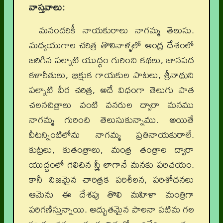
వాస్తవాలు:
మనందరికీ నాయకురాలు నాగమ్మ తెలుసు.
మధ్యయుగాల చరిత్ర తొలినాళ్ళలో ఆంధ్ర దేశంలో
జరిగిన పల్నాటి యుద్ధం గురించి కథలు, జానపద
కళారీతులు, భిక్షుక గాయకుల పాటలు, శ్రీనాథుని
పల్నాటి వీర చరిత్ర, అదే విధంగా తెలుగు పాత
చలనచిత్రాలు వంటి వనరుల ద్వారా మనము
నాగమ్మ గురించి తెలుసుకున్నాము. అయితే
వీటన్నింటిలోను నాగమ్మ ప్రతినాయకురాలే.
కుట్రలు, కుతంత్రాలు, మంత్ర తంత్రాల ద్వారా
యుద్ధంలో గెలిచిన స్త్రీ లాగానే మనకు పరిచయం.
కానీ నిజమైన చారిత్రక పరిశీలన, పరిశోధనలు
ఆమెను ఈ దేశపు తొలి మహిళా మంత్రిగా
పరిగణిస్తున్నాయి. అద్భుతమైన పాలనా పటిమ గల