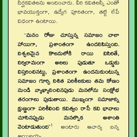
దీర్ఘకవితలను అందించారు. వీరి కవితలన్నీ ఎంతో
భావయుక్తంగా, ఉద్వేగ పూరితంగా, తట్టి లేపే
విధంగా ఉంటాయి.
“
మనం రోజు చూస్తున్న సమాజం చాలా
హాయిగా, ప్రశాంతంగా ఉందనిపిస్తుంది.
నిశ్చలమైన కొలనులోకి రాయి విసిరితే,
నిర్విరామంగా అలలు పుడుతూ ఒడ్డుకు
విస్తరించినట్టు, ప్రశాంతంగా ఉందనుకుంటున్న
సమాజం గూర్చి నిశిత పరిశీలకులు తమ కోణం
నుండి వ్యాఖ్యానించినపుడు మనలోను సంక్షోభ
తరంగాలు పుడుతాయి. ముఖ్యంగా సమాజాన్ని
క్షుణ్ణంగా పరిశీలించి కవిత్వం రాసే కవి భావాలు
చూసినప్పుడు మనల్నొక అశాంతి
1
వెంటాడుతుంది
"
అంటారు ఆచార్య బన్న
అయిలయ్య.