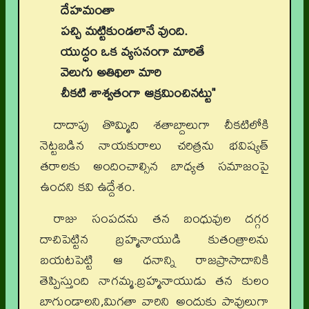
దేహమంతా
పచ్చి మట్టికుండలానే వుంది.
యుద్ధం ఒక వ్యసనంగా మారితే
వెలుగు అతిథిలా మారి
చీకటి శాశ్వతంగా ఆక్రమించినట్టు"
దాదాపు తొమ్మిది శతాబ్దాలుగా చీకటిలోకి
నెట్టబడిన నాయకురాలు చరిత్రను భవిష్యత్
తరాలకు అందించాల్సిన బాధ్యత సమాజంపై
ఉందని కవి ఉద్దేశం.
రాజు సంపదను తన బంధువుల దగ్గర
దాచిపెట్టిన బ్రహ్మనాయుడి కుతంత్రాలను
బయటపెట్టి ఆ ధనాన్ని రాజప్రాసాదానికి
తెప్పిస్తుంది నాగమ్మ.బ్రహ్మనాయుడు తన కులం
బాగుండాలని,మిగతా వారిని అందుకు పావులుగా