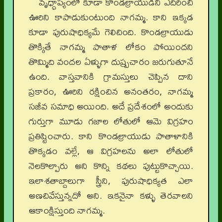
వృధ్ధాప్యంలో కూడా కొండల్రాయుడిని ఎదిరించి
ఊరిని కాపాడుకుంటుంది నాగమ్మ. కాని ఇక్కడ
కూడా పురుషాధిక్యమే గెలిచింది. కొండల్రాయుడు
తొక్కితే నాగమ్మ పాతాళ లోకం పోయిందని
తొమ్మిది వందల ఏళ్ళుగా దుష్ప్రచారం జరుగుతూనే
ఉంది. వాస్తవానికి గ్రామస్తులు చెప్పిన దాని
ప్రకారం, ఊరిని రక్షించిన అనంతరం, నాగమ్మ
సజీవ సమాధి అయింది. అదే ప్రదేశంలో అందుకు
గుర్తుగా మూడు గజాల లోతులో ఆమె విగ్రహం
ప్రతిష్టించారు. కాని కొండల్రాయుడు పాతాళానికి
తొక్కడం వల్లే, ఆ విగ్రహలను అలా లోతులో
నెలకొల్పారు అని కొన్ని కథలు పుట్టుకొచ్చాయి.
ఇలాశతాబ్దాలుగా స్త్రీని, పురుషాధిక్యత ఎలా
అణచివేస్తున్నదో అని. ఇకనైనా కళ్ళు తెరవాలని
ఆకాంక్షిస్తుంది నాగమ్మ.