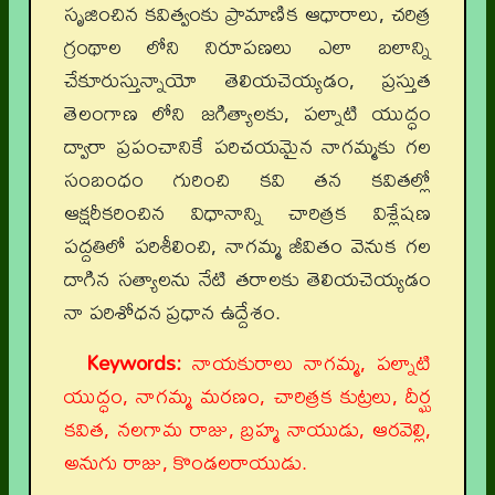
సృజించిన కవిత్వంకు ప్రామాణిక ఆధారాలు, చరిత్ర
గ్రంథాల లోని నిరూపణలు ఎలా బలాన్ని
చేకూరుస్తున్నాయో తెలియచెయ్యడం, ప్రస్తుత
తెలంగాణ లోని జగిత్యాలకు, పల్నాటి యుద్ధం
ద్వారా ప్రపంచానికే పరిచయమైన నాగమ్మకు గల
సంబంధం గురించి కవి తన కవితల్లో
ఆక్షరీకరించిన విధానాన్ని చారిత్రక విశ్లేషణ
పద్దతిలో పరిశీలించి, నాగమ్మ జీవితం వెనుక గల
దాగిన సత్యాలను నేటి తరాలకు తెలియచెయ్యడం
నా పరిశోధన ప్రధాన ఉద్దేశం.
Keywords:
నాయకురాలు నాగమ్మ, పల్నాటి
యుద్ధం, నాగమ్మ మరణం, చారిత్రక కుట్రలు, దీర్ఘ
కవిత, నలగామ రాజు, బ్రహ్మ నాయుడు, ఆరవెల్లి,
అనుగు రాజు, కొండలరాయుడు.