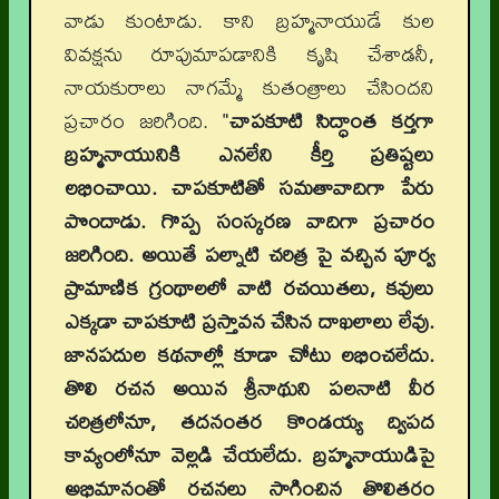
వాడు కుంటాడు. కాని బ్రహ్మనాయుడే కుల
వివక్షను రూపుమాపడానికి కృషి చేశాడనీ,
నాయకురాలు నాగమ్మే కుతంత్రాలు చేసిందని
ప్రచారం జరిగింది. "
చాపకూటి సిద్ధాంత కర్తగా
బ్రహ్మనాయునికి ఎనలేని కీర్తి ప్రతిష్టలు
లభించాయి. చాపకూటితో సమతావాదిగా పేరు
పొందాడు. గొప్ప సంస్కరణ వాదిగా ప్రచారం
జరిగింది. అయితే పల్నాటి చరిత్ర పై వచ్చిన పూర్వ
ప్రామాణిక గ్రంథాలలో వాటి రచయితలు, కవులు
ఎక్కడా చాపకూటి ప్రస్తావన చేసిన దాఖలాలు లేవు.
జానపదుల కథనాల్లో కూడా చోటు లభించలేదు.
తొలి రచన అయిన శ్రీనాథుని పలనాటి వీర
చరిత్రలోనూ, తదనంతర కొండయ్య ద్విపద
కావ్యంలోనూ వెల్లడి చేయలేదు. బ్రహ్మనాయుడిపై
అభిమానంతో రచనలు సాగించిన తొలితరం