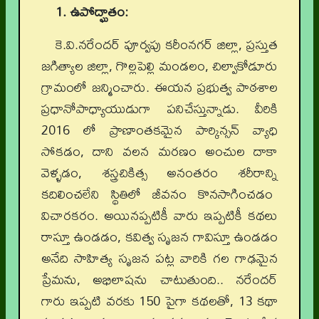
1. ఉపోద్ఘాతం:
కె.వి.నరేందర్ పూర్వపు కరీంనగర్ జిల్లా, ప్రస్తుత
జగిత్యాల జిల్లా, గొల్లపెల్లి మండలం, చిల్వాకోడూరు
గ్రామంలో జన్మించారు. ఈయన ప్రభుత్వ పాఠశాల
ప్రధానోపాధ్యాయుడుగా పనిచేస్తున్నాడు. వీరికి
2016 లో ప్రాణాంతకమైన పార్కిన్సన్ వ్యాధి
సోకడం, దాని వలన మరణం అంచుల దాకా
వెళ్ళడం, శస్త్రచికిత్స అనంతరం శరీరాన్ని
కదిలించలేని స్థితిలో జీవనం కొనసాగించడం
విచారకరం. అయినప్పటికీ వారు ఇప్పటికీ కథలు
రాస్తూ ఉండడం, కవిత్వ సృజన గావిస్తూ ఉండడం
అనేది సాహిత్య సృజన పట్ల వారికి గల గాఢమైన
ప్రేమను, అభిలాషను చాటుతుంది.. నరేందర్
గారు ఇప్పటి వరకు 150 పైగా కథలతో, 13 కథా