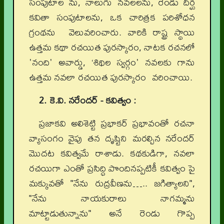
సంపుటాల ను, నాలుగు నవలలను, రెండు దీర్ఘ
కవితా సంపుటాలను, ఒక చారిత్రక పరిశోధన
గ్రంథను వెలువరించారు. వారికి రాష్ట్ర స్థాయి
ఉత్తమ కథా రచయిత పురస్కారం, నాటక రచనలో
'నంది' అవార్డు, ‘శిథిల స్వర్గం' నవలకు గాను
ఉత్తమ నవలా రచయిత పురస్కారం వరించాయి.
2. కె.వి. నరేందర్ - కవిత్వం :
ప్రజాకవి అలిశెట్టి ప్రభాకర్ ప్రభావంతో రచనా
వ్యాసంగం వైపు తన దృష్టిని మరల్చిన నరేందర్
మొదట కవిత్వమే రాశాడు. కథకుడిగా, నవలా
రచయిగా ఎంతో ప్రసిద్ధి పొందినప్పటికీ కవిత్వం పై
మక్కువతో "నేను రుద్రవీణను….. జగిత్యాలని",
"నేను నాయకురాలు నాగమ్మను
మాట్టాడుతున్నాను" అనే రెండు గొప్ప