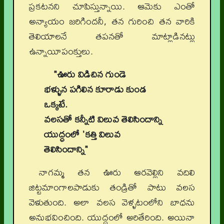
ప్రకటనని చూపిస్తున్నాయి. ఆమెకు ఎంతో
అన్యాయం జరిగిందనీ, తన గురించి తన వారికి
తెలియాలనే తపనతో మాట్లాడినట్లు
ఉన్నాయీపంక్తులు.
"ఊరు విడిచిన గుండె
భళ్ళున పగిలిన కూరాడు కుండ
ఒక్కటే.
వలసతో కన్నీటి విలువ తెలిసిందాన్ని
యుద్ధంలో 'కత్తి విలువ
తెలిసిందాన్ని"
నాగమ్మ తన ఊరు ఆరవెల్లిని వదిలి
జిట్టమాంగాలపాడుకు తండ్రితో పాటు వలస
వెళుతుంది. అలా వలస వెళ్ళటంలోని బాధను
అనుభవించింది. యుద్ధంలో అరితేరింది. అయినా