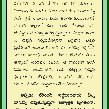
సరేందర్ సూచన మేరకు ఆరవెల్లికి వెళతారు.
”దాదాపు ఊరవతల వుంది నాయకురాలు నాగమ్మ
గుడి. పైకి సాధారణ మధ్య తరగతి కుటుంబానికి
చెందిన ఇల్లులాగే ఉంది. గుడి గోడలపై ఉన్న
బొమ్మలు చూపుల్ని ఆకర్షిస్తున్నాయి. సాధారణంగా
ఏ దేవుడి గర్భగుడిలోనైనా విగ్రహం ఎత్తైన
ప్రదేశంలో ఉంటుంది. కానీ ఈ నాగమ్మ గర్భగుడి
మాత్రం దాదాపు మూడు గజాల లోతులో ఉంది
అన్నారు" సంగెవేని రవీంద్ర. ఆ గ్రామంలో తిరిగి
వివరాలు తెలుసుకొని, ఆమె చరిత్రపై వచ్చిన
పుస్తకాలను సమీక్షించి, పల్నాదుకు వెళ్ళి ఆమె
గురించిన అనేక వాస్తవాలు తెలుసుకున్నారు.
"
అప్పుడు నరేందర్ నిర్ణయించాడు. దీన్ని
నాగమ్మ చెప్పుకున్నట్టుగా ఆత్మాశ్రిత స్వగతంగా,