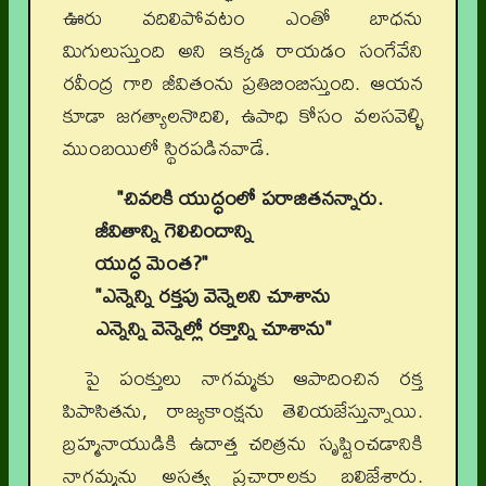
ఊరు వదిలిపోవటం ఎంతో బాధను
మిగులుస్తుంది అని ఇక్కడ రాయడం సంగేవేని
రవీంద్ర గారి జీవితంను ప్రతిబింబిస్తుంది. ఆయన
కూడా జగత్యాలనొదిలి, ఉపాధి కోసం వలసవెళ్ళి
ముంబయిలో స్థిరపడినవాడే.
"చివరికి యుద్ధంలో పరాజితనన్నారు.
జీవితాన్ని గెలిచిందాన్ని
యుద్ధ మెంత?"
"ఎన్నెన్ని రక్తపు వెన్నెలని చూశాను
ఎన్నెన్ని వెన్నెల్లో రక్తాన్ని చూశాను"
పై పంక్తులు నాగమ్మకు ఆపాదించిన రక్త
పిపాసితను, రాజ్యకాంక్షను తెలియజేస్తున్నాయి.
బ్రహ్మనాయుడికి ఉదాత్త చరిత్రను సృష్టించడానికి
నాగమ్మను అసత్య ప్రచారాలకు బలిజేశారు.