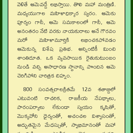
వెళితే ఆమెవద్దే లభిస్తాయి. తొలి మహా మంత్రిణి.
మధ్యయుగాల మహిళాధిక్కార స్వరం. ఆమెకు
పూర్వం గానీ, ఆమె సమకాలంలో గానీ, ఆమె
అనంతరం నేటి వరకు నాయకురాలు అనే గౌరవం
మరో మహిళామూర్తికి లభించకపోవడం
ఆమెకున్న విశేష ప్రతిభ. అన్నింటికీ మించి
శాంతిదూత. ఒక వ్యవసాయిక రైతుకుటుంబం
నుండి వచ్చి అసాధారణ స్థానాన్ని పొందిన ఆమె
చెరిగిపోని చారిత్రక చిహ్నం.
800 సంవత్సరాలక్రితమే 12వ శతాబ్దిలో
ఎటువంటి రాచరిక, రాజకీయ నేపథ్యాలు,
పారంపర్యాలు లేకుండా స్వయం కృషితో,
మొక్కవోని ధైర్యంతో, అచంచల విశ్వాసంతో,
అద్భుతమైన మేధస్సుతో, స్వాభిమానంతో మహా