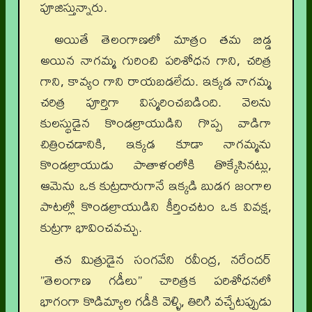
పూజిస్తున్నారు.
అయితే తెలంగాణలో మాత్రం తమ బిడ్డ
అయిన నాగమ్మ గురించి పరిశోధన గాని, చరిత్ర
గాని, కావ్యం గాని రాయబడలేదు. ఇక్కడ నాగమ్మ
చరిత్ర పూర్తిగా విస్మరించబడింది. వెలను
కులస్థుడైన కొండల్రాయుడిని గొప్ప వాడిగా
చిత్రించడానికి, ఇక్కడ కూడా నాగమ్మను
కొండల్రాయుడు పాతాళంలోకి తొక్కేసినట్లు,
ఆమెను ఒక కుట్రదారుగానే ఇక్కడి బుడగ జంగాల
పాటల్లో కొండల్రాయుడిని కీర్తించటం ఒక వివక్ష,
కుట్రగా భావించవచ్చు.
తన మిత్రుడైన సంగవేని రవీంద్ర, నరేందర్
”తెలంగాణ గడీలు” చారిత్రక పరిశోధనలో
భాగంగా కొడిమ్యాల గడీకి వెళ్ళి, తిరిగి వచ్చేటప్పుడు