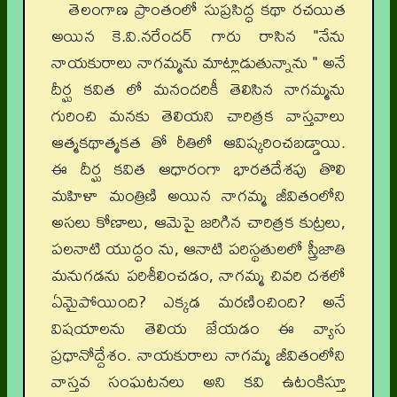
తెలంగాణ ప్రాంతంలో సుప్రసిద్ధ కథా రచయిత
అయిన కె.వి.నరేందర్ గారు రాసిన "నేను
నాయకురాలు నాగమ్మను మాట్లాడుతున్నాను " అనే
దీర్ఘ కవిత లో మనందరికీ తెలిసిన నాగమ్మను
గురించి మనకు తెలియని చారిత్రక వాస్తవాలు
ఆత్మకథాత్మకత తో రీతిలో ఆవిష్కరించబడ్డాయి.
ఈ దీర్ఘ కవిత ఆధారంగా భారతదేశపు తొలి
మహిళా మంత్రిణి అయిన నాగమ్మ జీవితంలోని
అసలు కోణాలు, ఆమెపై జరిగిన చారిత్రక కుట్రలు,
పలనాటి యుద్ధం ను, ఆనాటి పరిస్థతులలో స్త్రీజాతి
మనుగడను పరిశీలించడం, నాగమ్మ చివరి దశలో
ఏమైపోయింది? ఎక్కడ మరణించింది? అనే
విషయాలను తెలియ జేయడం ఈ వ్యాస
ప్రధానోద్దేశం. నాయకురాలు నాగమ్మ జీవితంలోని
వాస్తవ సంఘటనలు అని కవి ఉటంకిస్తూ