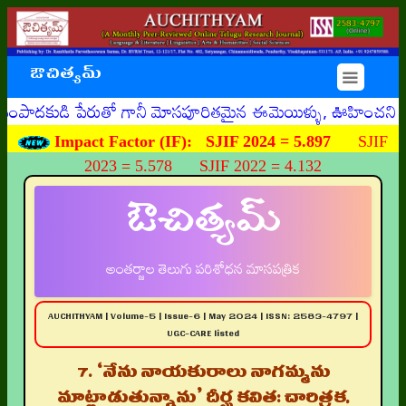
ఔచిత్యమ్
☰
డి పేరుతో గానీ మోసపూరితమైన ఈమెయిళ్ళు, ఊహించని రీతిగా వ్యక్
Impact Factor (IF):
SJIF 2024 = 5.897
SJIF
2023 = 5.578 SJIF 2022 = 4.132
ఔచిత్యమ్
అంతర్జాల తెలుగు పరిశోధన మాసపత్రిక
AUCHITHYAM | Volume-5 | Issue-6 | May 2024 | ISSN: 2583-4797 |
UGC-CARE listed
7. ‘నేను నాయకురాలు నాగమ్మను
మాట్లాడుతున్నాను’ దీర్ఘ కవిత: చారిత్రక,