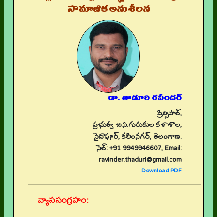
సామాజిక అనుశీలన
డా. తాడూరి రవీందర్
ప్రిన్సిపాల్,
ప్రభుత్వ బి.సి.గురుకుల కళాశాల,
సైదాపూర్, కరీంనగర్, తెలంగాణ.
సెల్: +91 9949946607, Email:
ravinder.thaduri@gmail.com
Download PDF
వ్యాససంగ్రహం: