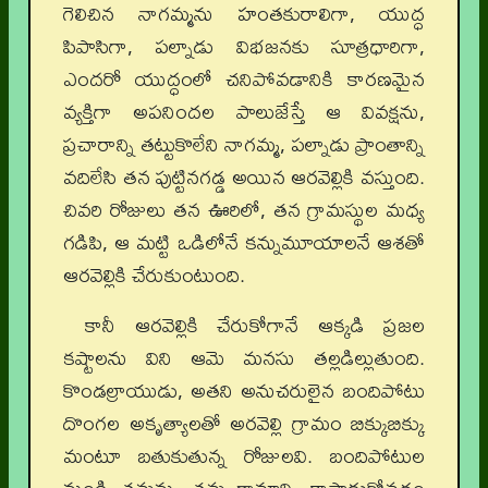
గెలిచిన నాగమ్మను హంతకురాలిగా, యుద్ధ
పిపాసిగా, పల్నాడు విభజనకు సూత్రధారిగా,
ఎందరో యుద్ధంలో చనిపోవడానికి కారణమైన
వ్యక్తిగా అపనిందల పాలుజేస్తే ఆ వివక్షను,
ప్రచారాన్ని తట్టుకొలేని నాగమ్మ, పల్నాడు ప్రాంతాన్ని
వదిలేసి తన పుట్టినగడ్డ అయిన ఆరవెల్లికి వస్తుంది.
చివరి రోజులు తన ఊరిలో, తన గ్రామస్థుల మధ్య
గడిపి, ఆ మట్టి ఒడిలోనే కన్నుమూయాలనే ఆశతో
ఆరవెల్లికి చేరుకుంటుంది.
కానీ ఆరవెల్లికి చేరుకోగానే ఆక్కడి ప్రజల
కష్టాలను విని ఆమె మనసు తల్లడిల్లుతుంది.
కొండల్రాయుడు, అతని అనుచరులైన బందిపోటు
దొంగల అకృత్యాలతో అరవెల్లి గ్రామం బిక్కుబిక్కు
మంటూ బతుకుతున్న రోజులవి. బందిపోటుల