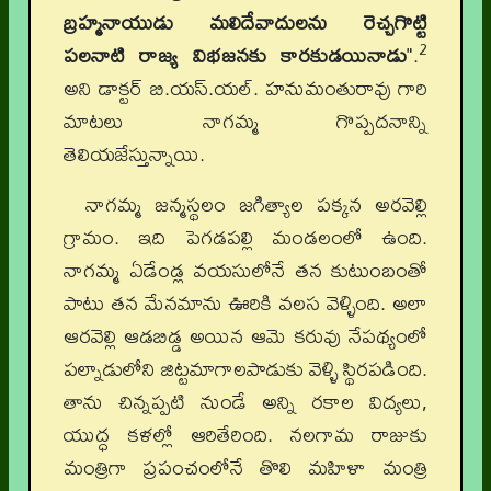
బ్రహ్మనాయుడు మలిదేవాదులను రెచ్చగొట్టి
2
పలనాటి రాజ్య విభజనకు కారకుడయినాడు
".
అని డాక్టర్ బి.యస్.యల్. హనుమంతురావు గారి
మాటలు నాగమ్మ గొప్పదనాన్ని
తెలియజేస్తున్నాయి.
నాగమ్మ జన్మస్థలం జగిత్యాల పక్కన అరవెల్లి
గ్రామం. ఇది పెగడపల్లి మండలంలో ఉంది.
నాగమ్మ ఏడేండ్ల వయసులోనే తన కుటుంబంతో
పాటు తన మేనమాను ఊరికి వలస వెళ్ళింది. అలా
ఆరవెల్లి ఆడబిడ్డ అయిన ఆమె కరువు నేపథ్యంలో
పల్నాడులోని జిట్టమాగాలపాడుకు వెళ్ళి స్థిరపడింది.
తాను చిన్నప్పటి నుండే అన్ని రకాల విద్యలు,
యుద్ధ కళల్లో ఆరితేరింది. నలగామ రాజుకు
మంత్రిగా ప్రపంచంలోనే తొలి మహిళా మంత్రి