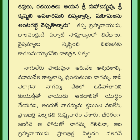
కవులు, రచయితలు ఆయన శ్రీ మహావిష్ణువు, శ్రీ
కృష్ణుని అవతారమని దివ్యత్వాన్ని, మహిమలను
అంటగట్టి చెప్పుకొచ్చారు
" తప్ప బ్రహ్మనాయుడు,
బాలచంద్రుడే పల్నాటి సామ్రాజ్యంలో విబేధాలు,
వైషమ్యాలు సృష్టించి విభజనకు
కారణమయ్యారనేది చారిత్రక సత్యం.
నాగులేరు పొడువునా ఆరువేల అశ్వదళాల్ని,
మూడువేల కాల్బలాన్ని వుంచుతుంది నాగమ్మ. కానీ
ఎలాగైనా నాగమ్మ చేతిలో ఓడిపోతానని
కుయుక్తితో నాయుడు ఆడదానితో యుద్ధం
చేయనని, అందుకే నాగమ్మను క్షమించి వదిలేసి,
ప్రాణభిక్ష పెట్టాడని దుష్ప్రచారం చేశారు. భీకరంగా
జరిగిన ఆ పోరులో నాగమ్మ గెలిచినా, అది
బ్రహ్మనాయుడు ప్రాణభిక్ష పెట్టడం వలననే