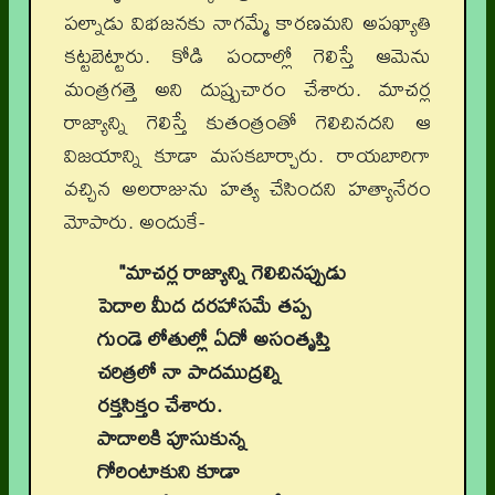
పల్నాడు విభజనకు నాగమ్మే కారణమని అపఖ్యాతి
కట్టబెట్టారు. కోడి పందాల్లో గెలిస్తే ఆమెను
మంత్రగత్తె అని దుష్ప్రచారం చేశారు. మాచర్ల
రాజ్యాన్ని గెలిస్తే కుతంత్రంతో గెలిచినదని ఆ
విజయాన్ని కూడా మసకబార్చారు. రాయబారిగా
వచ్చిన అలరాజును హత్య చేసిందని హత్యానేరం
మోపారు. అందుకే-
"మాచర్ల రాజ్యాన్ని గెలిచినప్పుడు
పెదాల మీద దరహాసమే తప్ప
గుండె లోతుల్లో ఏదో అసంతృప్తి
చరిత్రలో నా పాదముద్రల్ని
రక్తసిక్తం చేశారు.
పాదాలకి పూసుకున్న
గోరింటాకుని కూడా