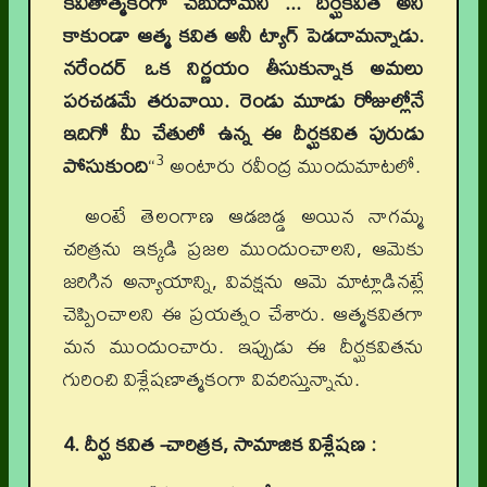
కవితాత్మకంగా చెబుదామని ... దీర్ఘకవిత అని
కాకుండా ఆత్మ కవిత అనీ ట్యాగ్ పెడదామన్నాడు.
నరేందర్ ఒక నిర్ణయం తీసుకున్నాక అమలు
పరచడమే తరువాయి. రెండు మూడు రోజుల్లోనే
ఇదిగో మీ చేతులో ఉన్న ఈ దీర్ఘకవిత పురుడు
3
పోసుకుంది
“
అంటారు రవీంద్ర ముందుమాటలో.
అంటే తెలంగాణ ఆడబిడ్డ అయిన నాగమ్మ
చరిత్రను ఇక్కడి ప్రజల ముందుంచాలని, ఆమెకు
జరిగిన అన్యాయాన్ని, వివక్షను ఆమె మాట్లాడినట్లే
చెప్పించాలని ఈ ప్రయత్నం చేశారు. ఆత్మకవితగా
మన ముందుంచారు. ఇప్పుడు ఈ దీర్ఘకవితను
గురించి విశ్లేషణాత్మకంగా వివరిస్తున్నాను.
4. దీర్ఘ కవిత -చారిత్రక, సామాజిక విశ్లేషణ :