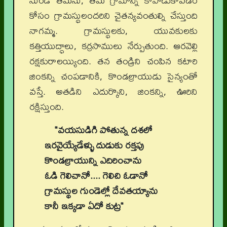
నుండి తమను, తమ గ్రామాన్ని కాపాడుకోవడం
కోసం గ్రామస్థులందరిని చైతన్యవంతుల్ని చేస్తుంది
నాగమ్మ. గ్రామస్థులకు, యువకులకు
కత్తియుద్ధాలు, కర్రసాములు నేర్పుతుంది. ఆరవెల్లి
రక్షకురాలయ్యింది. తన తండ్రిని చంపిన కటారి
జింకన్ని చంపడానికి, కొండల్రాయుడు సైన్యంతో
వస్తే. అతడిని ఎదుర్కొని, జింకన్ని, ఊరిని
రక్షిస్తుంది.
"వయసుడిగి పోతున్న దశలో
ఇరవైయ్యేడేళ్ళు దుడుకు రక్తపు
కొండల్రాయున్ని ఎదిరించాను
ఓడి గెలిచానో.... గెలిచి ఓడానో
గ్రామస్థుల గుండెల్లో దేవతయ్యాను
కానీ ఇక్కడా ఏదో కుట్ర"