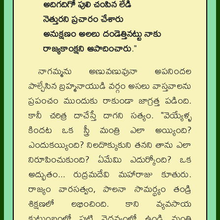
అదిగదిగో పులి చంపిన లేడి
నెత్తురని ప్రచారం చేశారు
అనుక్షణం అలలు దండెత్తినట్టు నాకు
రాజ్యకాంక్షని ఆపాదించారు
."
నాగమ్మను అణువణువునా అపనిందల
పాల్చేసిన బ్రహ్మనాయుడి వర్గం అసలు వాస్తవాలను
ప్రపంచం ముందుకు రాకుండా జాగ్రత్త పడింది.
కానీ చరిత్ర దాచేస్తే దాగని సత్యం. "వెయ్యేళ్ళ
కిందట ఒక స్త్రీ మంత్రి ఎలా అయ్యింది?
ఎందుకయ్యింది? నిలదొక్కుకుని తనని తాను ఎలా
నిరూపించుకుంది? ఏమేమి ఎదుర్కోంది? ఒక
అద్భుతం... రుద్రమదేవి మహారాజు కూతురు.
రాజ్యం వారసత్వం, పాలనా సామర్థ్యం తండ్రి
శిక్షణలో లభించింది. కాని వ్యవసాయ
కుటుంబంలో పుట్టి వైధవ్యంలో ఉండి మంత్రి