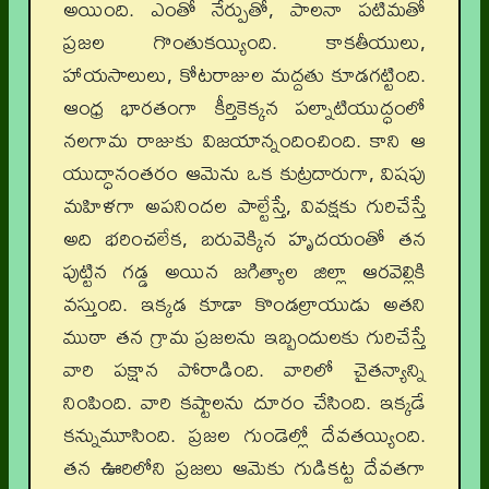
అయింది. ఎంతో నేర్పుతో, పాలనా పటిమతో
ప్రజల గొంతుకయ్యింది. కాకతీయులు,
హాయసాలులు, కోటరాజుల మద్దతు కూడగట్టింది.
ఆంధ్ర భారతంగా కీర్తికెక్కన పల్నాటియుద్ధంలో
నలగామ రాజుకు విజయాన్నందించింది. కాని ఆ
యుద్ధానంతరం ఆమెను ఒక కుట్రదారుగా, విషపు
మహిళగా అపనిందల పాల్టేస్తే, వివక్షకు గురిచేస్తే
అది భరించలేక, బరువెక్కిన హృదయంతో తన
పుట్టిన గడ్డ అయిన జగిత్యాల జిల్లా ఆరవెల్లికి
వస్తుంది. ఇక్కడ కూడా కొండల్రాయుడు అతని
ముఠా తన గ్రామ ప్రజలను ఇబ్బందులకు గురిచేస్తే
వారి పక్షాన పోరాడింది. వారిలో చైతన్యాన్ని
నింపింది. వారి కష్టాలను దూరం చేసింది. ఇక్కడే
కన్నుమూసింది. ప్రజల గుండెల్లో దేవతయ్యింది.
తన ఊరిలోని ప్రజలు ఆమెకు గుడికట్ట దేవతగా