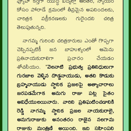
వ్యూహ కర్తగా యుద్ధ విద్యల్లో ఆరితేరి, న్యాయం
కోసం పోరాడే క్రమంలో తీవ్రమైన అపనిందలకు,
చారిత్రక వక్రీకరణలకు గురైందని చరిత్ర
తెలుపుతున్నది.
నాగమ్మ గురించి చరిత్రకారులు ఎంతో గొప్పగా
చెప్పినప్పటికీ జన బాహుళ్యంలో ఆమెను
ప్రతినాయకురాలిగా ప్రచారం చేయడం
శోచనీయం. "
వెలనాటి ప్రభుత్వ ప్రతినిధులుగా
గురజాల వెళ్ళిన దొడ్డనాయుడు, అతని కొడుకు
బ్రహ్మనాయుడు స్థానిక ప్రజలపై అత్యాచారాలు
జరపడమేగాక అనుగు రాజు పట్ల సైతం
అవిధేయులయినారు. వారిని ప్రతిఘటించడానికి
రెడ్డి నాగమ్మ స్థానిక ప్రజల నాయకురాలై,
అనుగురాజుకు అనంతరం రాజైన నలగామ
రాజుకు మంత్రిణి అయింది. ఇది సహింపని