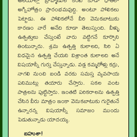
ఆలయాల్లో బ్రాహ్మణుల కంటే కూడా ధాతిలో
అగ్నిహోత్రం ప్రారంభమవుద్ది. అంటూ పోలికలు
పెట్టాడు. ఈ పోలికలోనే వీరి వెనుకబాటుకు
కారణం వారే అనేది కూడా తెలుస్తుంది. వీళ్ళు
ఉత్పత్తులు చేస్తుంటే వారు వట్టిగనే కూర్చొని
తింటున్నారు. శ్రమ ఉత్పత్తి కులాలది, సిరి ఏ
విధమైన ఉత్పత్తి చేయని విశ్రాంత కులాలది అనే
విషయాన్నీ గుర్తు చేస్తున్నాడు. వడ్ల కమ్మరోళ్లు కర్రు,
నాగలి నుంచి బండి వరకు సమస్త వ్యవసాయ
పనిముట్లు తయారు చేస్తారు. సకల వంట
పాత్రలను పుట్టిస్తారు. ఇంతటి పరికరాలను ఉత్పత్తి
చేసిన వీరు మాత్రం ఇంకా వెనుకబాటుకు గురైతునే
ఉన్నారన్న విషయాన్నీ సమాజం ముందు
పెడుతున్నాడు యాదయ్య.
బహుశా!