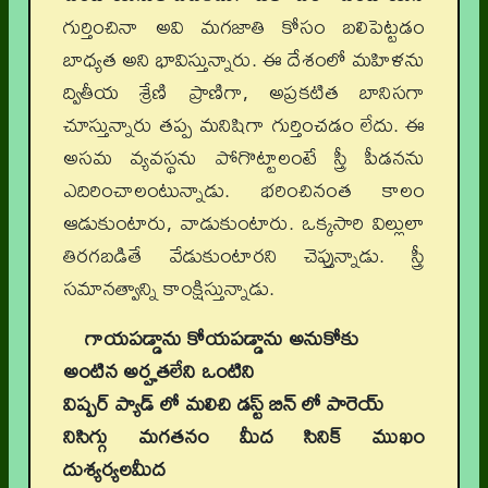
గుర్తించినా అవి మగజాతి కోసం బలిపెట్టడం
బాధ్యత అని భావిస్తున్నారు. ఈ దేశంలో మహిళను
ద్వితీయ శ్రేణి ప్రాణిగా, అప్రకటిత బానిసగా
చూస్తున్నారు తప్ప మనిషిగా గుర్తించడం లేదు. ఈ
అసమ వ్యవస్థను పోగొట్టాలంటే స్త్రీ పీడనను
ఎదిరించాలంటున్నాడు. భరించినంత కాలం
ఆడుకుంటారు, వాడుకుంటారు. ఒక్కసారి విల్లులా
తిరగబడితే వేడుకుంటారని చెప్తున్నాడు. స్త్రీ
సమానత్వాన్ని కాంక్షిస్తున్నాడు.
గాయపడ్డాను కోయపడ్డాను అనుకోకు
అంటిన అర్హతలేని ఒంటిని
విష్పర్ ప్యాడ్ లో మలిచి డస్ట్ బిన్ లో పారెయ్
నిసిగ్గు మగతనం మీద సినిక్ ముఖం
దుశ్యర్యలమీద