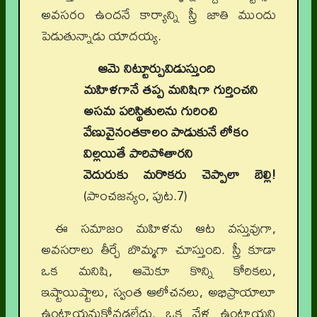
అవసరం ఉందనే కార్యాన్ని స్త్రీ జాతి ముందు
పెడుతున్నాడు యాదయ్య.
ఆమె నిట్టూర్పువిడుస్తుంది
మహిళగానే తప్ప మనిషిగా గుర్తించని
అసమ పరిస్థితులను గురించి
వేణువైనంతకాలం పాడుకునే లోకం
విల్లయితే పారిపోతారని
వెదురుకు మరొకరు చెప్పాలా బెల్లి!
(పాంచజన్యం, పుట.7)
ఈ సమాజం మహిళను ఆట వస్తువుగా,
అవసరాలు తీర్చే బొమ్మగా చూస్తుంది. స్త్రీ కూడా
ఒక మనిషి, ఆమెకూ కొన్ని కోరికలు,
ఇష్టాయిష్టాలు, స్వంత ఆలోచనలు, అభిప్రాయాలూ
ఉంటాయనుకోవడలేదు. ఒక వేళ ఉంటాయని