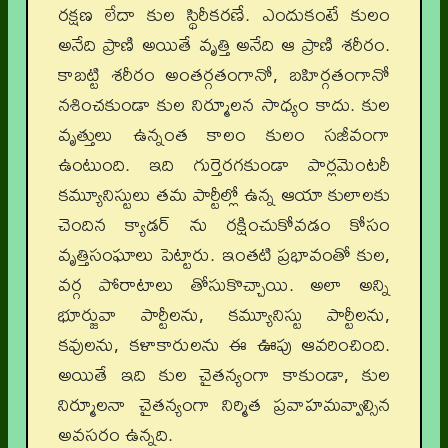
రక్షణ లేదా కుల స్థిరీకరణే. ఎందుకంటే కులం
అనేది ప్రాణి అయితే వృత్తి అనేది ఆ ప్రాణి శరీరం.
కాబట్టి శరీరం అంతర్గతంగానో, బహిర్గతంగానో
నశించకుండా కుల నిర్మూలన సాధ్యం కాదు. కుల
వృత్తులు ఉన్నంత కాలం కులం సజీవంగా
ఉంటుంది. ఇది గుర్తెరగకుండా పార్లమెంటరీ
కమ్యూనిస్టులు తమ పార్టీల్లో ఉన్న ఆయా కులాలకు
చెందిన క్యాడర్ ను రక్షించుకోవడం కోసం
వృత్తిసంఘాలు పెట్టారు. ఇంతటి ప్రభావంతో కుల,
వర్గ పోరాటాలు తోసుకొచ్చాయి. అలా అన్ని
భూర్జువా పార్టీలను, కమ్యూనిస్టు పార్టీలను,
కవులను, కళాకారులను ఈ ఊపు ఆవరించింది.
అయితే ఇది కుల చైతన్యంగా కాకుండా, కుల
నిర్మూలనా చైతన్యంగా నిర్మిత ప్రవాహమవ్వాల్సిన
అవసరం ఉన్నది.