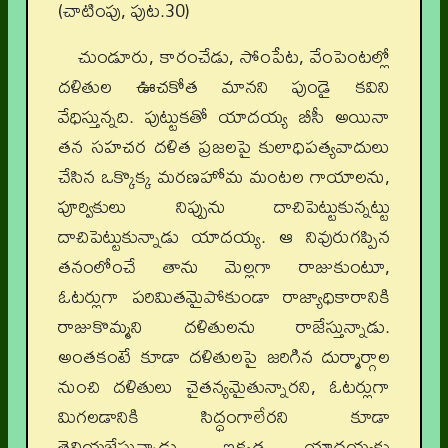
(చాటింపు, పుట.30)
చుండూరు, కారంచేడు, సోంపేట, వేంపెంటల్లో
దళితుల ఊచకోత మానని పుండై కవిని
వేధిస్తున్నది. పుట్టుకతో యాదయ్య బీసీ అయినా
తన సహచర దళిత ప్రజలపై కులాధిపత్యవాదులు
చేసిన ఒక్కొక్క మరణహోమ మంటల గాయాలను,
పూర్వికులు నిప్పును దాచిపెట్టుకున్నట్టు
దాచిపెట్టుకున్నాడు యాదయ్య. ఆ నివురుగప్పిన
తనంలోంచే తాను మెల్లగా రాజుకుంటూ,
ఓటర్లుగా పరిమితమైపోకుండా రాజ్యాధికారానికి
రాజుకొమ్మని దళితులను రాజేస్తున్నాడు.
అంతకంటే కూడా దళితులపై జరిగిన దుర్మార్గాల
నుంచి దళితులు చైతన్యమైతున్నారని, ఓటర్లుగా
మిగలడానికి సిద్ధంగాలేరని కూడా
తెలియజేస్తున్నాడు. ఇక్కడ యాదయ్యకు