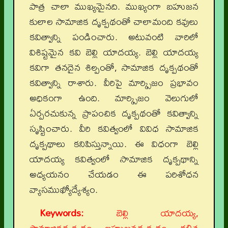
పాత్ర చాలా ముఖ్యమైనది. ముఖ్యంగా బహుజన
కులాల సామాజిక దృక్పథంతో చాలామంది కవులు
కవిత్వాన్ని పండించారు. అటువంటి వారిలో
విశిష్టమైన కవి బెల్లి యాదయ్య. బెల్లి యాదయ్య
కవిగా తనదైన శిల్పంతో, సామాజిక దృక్పథంతో
కవిత్వాన్ని రాశారు. వీరిపై మార్క్సిజం ప్రభావం
అధికంగా ఉంది. మార్క్సిజం వెలుగులో
ఏర్పరచుకున్న ప్రాపంచిక దృక్పథంతో కవిత్వాన్ని
సృష్టించారు. వీరి కవిత్వంలో వివిధ సామాజిక
దృక్పథాలు కనిపిస్తున్నాయి. ఈ విధంగా బెల్లి
యాదయ్య కవిత్వంలో సామాజిక దృక్పథాన్ని
అధ్యయనం చేయడం ఈ పరిశోధన
వ్యాసముఖ్యోద్యేశ్యం.
Keywords:
బెల్లి యాదయ్య,