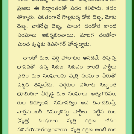
ప్రజలు ఈ సిద్ధాంతంతో పదం కలిపారు, కదం
తొక్కారు. ఫలితంగానే గొల్లకుర్మ డోల్ దెబ్బ, మోకు
దెబ్బ, చాకిరేవు దెబ్బ, మాదిగ దండోర లాంటి
సంఘాలు ఆవిర్భవించాయి. మాదిగ దండోరా
మంద కృష్ణకు శివసాగర్ తోడ్పడ్డాడు.
దాంతో కుల, వర్గ పోరాటం అనడమే తప్పన్న
భావనతో ఉన్న సిపిఐ, సిపిఎం లాంటి పార్టీలు
సైతం కుల సంఘాలను వృత్తి సంఘాల పేరుతో
పెట్టక తప్పలేదు. వర్గకుల పోరాట సిద్ధాంత
భూమికగా ఏర్పడ్డ కుల సంఘాలు ఆత్మగౌరవం,
కుల నిర్మూలన, సమానత్వం అనే నినాదమిస్తే,
పార్లమెంటరీ కమ్యూనిస్టు పార్టీలు పెట్టిన కుల
(వృత్తి) సంఘాలు వృత్తి రక్షణ కోసం
పనిచేయనారంభించాయి. వృత్తి రక్షణ అంటే కుల