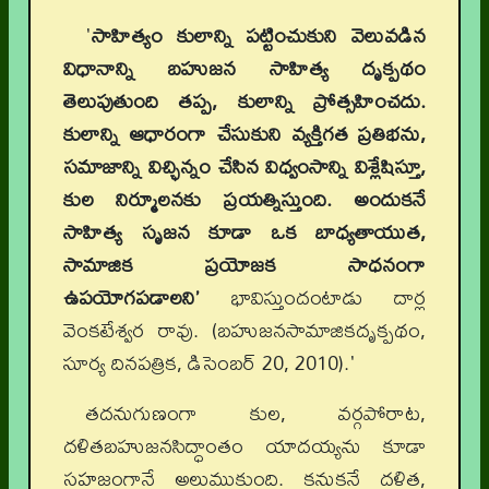
'
సాహిత్యం కులాన్ని పట్టించుకుని వెలువడిన
విధానాన్ని బహుజన సాహిత్య దృక్పథం
తెలుపుతుంది తప్ప, కులాన్ని ప్రోత్సహించదు.
కులాన్ని ఆధారంగా చేసుకుని వ్యక్తిగత ప్రతిభను,
సమాజాన్ని విచ్ఛిన్నం చేసిన విధ్వంసాన్ని విశ్లేషిస్తూ,
కుల నిర్మూలనకు ప్రయత్నిస్తుంది. అందుకనే
సాహిత్య సృజన కూడా ఒక బాధ్యతాయుత,
సామాజిక ప్రయోజక సాధనంగా
ఉపయోగపడాలని’
భావిస్తుందంటాడు దార్ల
వెంకటేశ్వర రావు. (బహుజనసామాజికదృక్పథం,
సూర్య దినపత్రిక, డిసెంబర్ 20, 2010).'
తదనుగుణంగా కుల, వర్గపోరాట,
దళితబహుజనసిద్ధాంతం యాదయ్యను కూడా
సహజంగానే అలుముకుంది. కనుకనే దళిత,