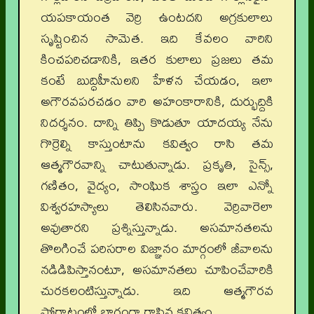
యపకాయంత వెర్రి ఉంటదని అగ్రకులాలు
సృష్టించిన సామెత. ఇది కేవలం వారిని
కించపరిచడానికి, ఇతర కులాలు ప్రజలు తమ
కంటే బుద్ధిహీనులని హేళన చేయడం, ఇలా
అగౌరవపరచడం వారి అహంకారానికి, దుర్భుద్దికి
నిదర్శనం. దాన్ని తిప్పి కొడుతూ యాదయ్య నేను
గొర్రెల్ని కాస్తుంటాను కవిత్వం రాసి తమ
ఆత్మగౌరవాన్ని చాటుతున్నాడు. ప్రకృతి, సైన్స్,
గణితం, వైద్యం, సాంఘిక శాస్త్రం ఇలా ఎన్నో
విశ్వరహస్యాలు తెలిసినవారు. వెర్రివారెలా
అవుతారని ప్రశ్నిస్తున్నాడు. అసమానతలను
తొలగించే పరిసరాల విజ్ఞానం మార్గంలో జీవాలను
నడిడిపిస్తానంటూ, అసమానతలు చూపించేవారికి
చురకలంటిస్తున్నాడు. ఇది ఆత్మగౌరవ
పోరాటంలో భాగంగా రాసిన కవిత్వం.