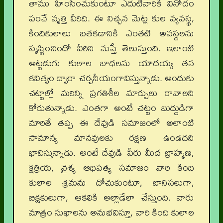
తాము హింసించుకుంటూ ఎదుటివారికి వినోదం
పంచే వృత్తి వీరిది. ఈ నిచ్చన మెట్ల కుల వ్యవస్థ,
కిందికులాలు బతకడానికి ఎంతటి అవస్థలను
సృష్టించిందో వీరిని చుస్తే తెలుస్తుంది. ఇలాంటి
అట్టడుగు కులాల బాధలను యాదయ్య తన
కవిత్వం ద్వారా చర్చనీయంగావిస్తున్నాడు. అందుకు
చట్టాల్లో మరిన్ని ప్రగతిశీల మార్పులు రావాలని
కోరుతున్నాడు. ఎంతగా అంటే చట్టం బుద్దుడిగా
మారితే తప్ప ఈ దేవుడి సమాజంలో అలాంటి
సామాన్య మానవులకు రక్షణ ఉండదని
భావిస్తున్నాడు. అంటే దేవుడి పేరు మీద బ్రాహ్మణ,
క్షత్రియ, వైశ్య ఆధిపత్య సమాజం వారి కింది
కులాల శ్రమను దోచుకుంటూ, బానిసలుగా,
బిక్షకులుగా, ఆకలికి అల్లాడేలా చేస్తుంది. వారు
మాత్రం సుఖాలను అనుభవిస్తూ, వారి కింది కులాల