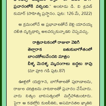
ప్రచారంలోకి వచ్చింది
.” అంటాడు డి. వి శ్రవణ్
కుమార్ (సాహిత్య ప్రస్థానం. పుట: 126 మే, 2022)
ఆ క్రమంలోనే ఆ ప్రభావాలతోనే బెల్లి యాదయ్య
దళిత దృక్పథాన్ని అలవర్చుకున్నాడని చెప్పవచ్చు.
రాత్రినాటకంలో రాజులా వెలిగి
తెల్లారాక బతుకుబాగోతంలో
బాంచకోలువేందని మాత్రం
వీళ్ళ మెదళ్ళ మృదంగాలు బద్దలు కావు
(మా వూరి గడి పుట.87)
ఊళ్లలో యక్షగాన, బాగోతాలతో పురాణాలను,
రాజుల చరిత్రలను నాటకాలతో ప్రచారం చేసేవారు.
వారు నిత్యం బానిసత్వంలో మగ్గిపోతుంటారు.
పైగా ఆ కథల్లోని కులనీతిని, అసమానతల ఖ్యాతిని