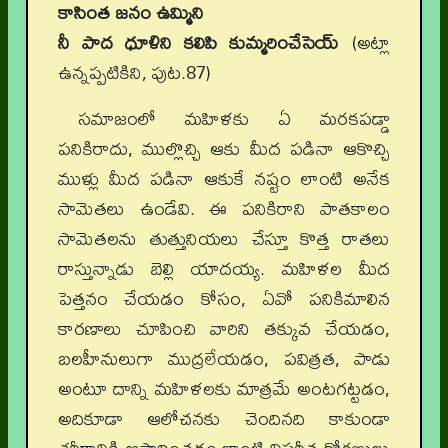
కాసింత జనం ఉమ్మిని
నీ పాద ధూళిని కలిపి కుమ్మరించేసెయ్
(అట్లా
ఉన్నప్పటికిని, పుట.87)
సమాజంలో మహిళకు ఏ మరకపడ్డా
పనికిరాదు, ముల్లొచ్చి ఆకు మీద పడినా ఆకొచ్చి
ముళ్లు మీద పడినా ఆకుకే నష్టం లాంటి అనేక
సామెతలు ఉండేవి. ఈ పనికిరాని పాతకాలం
సామెతలను తుత్తునియలు చేస్తూ కొత్త రాతలు
రాస్తున్నాడు బెల్లి యాదయ్య. మహిళల మీద
పెత్తనం చేయడం కోసం, ఏవో పనికిమాలిన
కారణాలు చూపించి వారిని తక్కువ చేయడం,
బలహీనులుగా ముద్రలేయడం, పవిత్రత, పాడు
అంటూ దాన్ని మహిళలకు మాత్రమే అంటగట్టడం,
అదికూడా ఆలోచనకు చెందినది కాకుండా