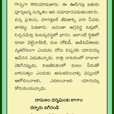
గొప్పగా కొనియాడుతారు. ఈ ఊడిగపు బతుకు
పూర్వజన్మ సుకృతం అని సమాధానపడుతుంటారు.
చిన్న ప్రశంస, పొగడ్తలకే జీవితాన్ని వారి సేవకు
తాకట్టు పెడతారు. ఇదంతా అగ్రవర్ణ కుట్రలో,
నిచ్చనమెట్ల కులవ్యవస్థలో భాగం. ఇలాంటి స్థితిలో
కూడా వెట్టిచాకిరికి, కుల దోపిడీ, అణిచివేతలకు
వ్యతిరేకంగా ఎందుకు నోరు విప్పరని యాదయ్య
ఆవేదన పడుతున్నాడు. రాత్రి నాటకంలో రాజులా
వెలిగినప్పుడు, నిజజీవితంలో కులం పేరుతో
బానిసత్వం ఎందుకు అనుభవించాల్సి వస్తుందో
ఆలోచించాలని, ఎదిరించాలని యాదయ్య
కోరుకుంటున్నాడు.
దాసులం ధర్మఘంట లాగాం
దర్బారు దిగిరండి