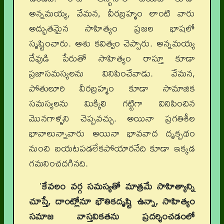
అన్నమయ్య, వేమన, వీరబ్రహ్మం లాంటి వారు
అద్భుతమైన సాహిత్యం ప్రజల భాషలో
సృష్టించారు. ఆశు కవిత్వం చెప్పారు. అన్నమయ్య
దేవుడి పేరుతో సాహిత్యం రాస్తూ కూడా
ప్రజాసమస్యలను వినిపించేవాడు. వేమన,
పోతులూరి వీరబ్రహ్మం కూడా సామాజిక
సమస్యలను మిక్కిలి గట్టిగా వినిపించిన
మొనగాళ్ళని చెప్పవచ్చు. అయినా ప్రగతిశీల
భావాలున్నావారు అయినా భావవాద దృక్పథం
నుంచి బయటపడలేకపోయారనేది కూడా ఇక్కడ
గమనించదగినది.
'
కేవలం వర్గ సమస్యతో మాత్రమే సాహిత్యాన్ని
చూస్తే, దాంట్లోనూ భౌతికదృష్టి ఉన్నా, సాహిత్యం
సమాజ వాస్తవికతను ప్రదర్శించడంలో