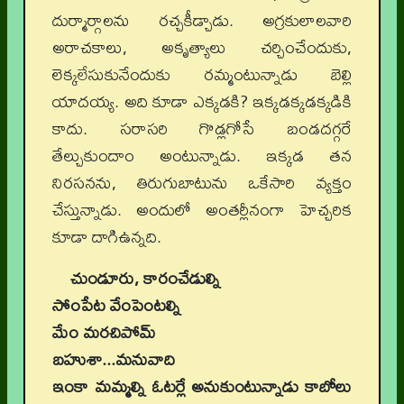
దుర్మార్గాలను రచ్చకీడ్చాడు. అగ్రకులాలవారి
అరాచకాలు, అకృత్యాలు చర్చించేందుకు,
లెక్కలేసుకునేందుకు రమ్మంటున్నాడు బెల్లి
యాదయ్య. అది కూడా ఎక్కడకి? ఇక్కడక్కడక్కడికి
కాదు. సరాసరి గొడ్లగోసే బండదగ్గరే
తేల్చుకుందాం అంటున్నాడు. ఇక్కడ తన
నిరసనను, తిరుగుబాటును ఒకేసారి వ్యక్తం
చేస్తున్నాడు. అందులో అంతర్లీనంగా హెచ్చరిక
కూడా దాగిఉన్నది.
చుండూరు, కారంచేడుల్ని
సోంపేట వేంపెంటల్ని
మేం మరచిపోమ్
బహుశా...మనువాది
ఇంకా మమ్మల్ని ఓటర్లే అనుకుంటున్నాడు కాబోలు