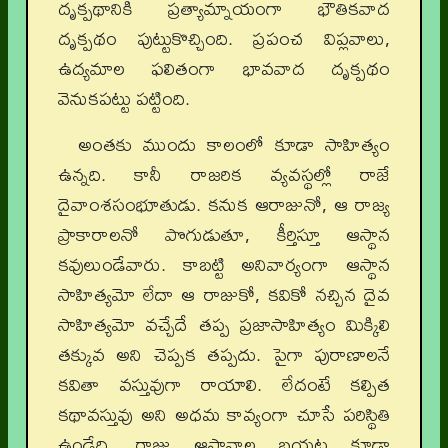
దృక్పథానికి ప్రత్యామ్నాయంగా భౌతికవాద
దృక్పథం పుట్టుకొచ్చింది. ప్రపంచ విప్లవాలు,
ఉద్యమాల ఫలితంగా భావవాద దృక్పథం
వెనుకపట్టు పట్టింది.
అంతకు ముందు కాలంలో కూడా సాహిత్యం
ఉన్నది. కానీ రాజరిక వ్యవస్థల్లో రాజే
దైవాంశసంభూతుడు. కనుక ఆరాజునో, ఆ రాజ్య
ప్రాకారాలనో పొగుడుతూ, కీర్తిస్తూ ఆస్థాన
కవులుండేవారు. కాబట్టి అనివార్యంగా ఆస్థాన
సాహిత్యమో లేదా ఆ రాజుకో, కవికో నచ్చిన దైవ
సాహిత్యమో వచ్చేదే తప్ప ప్రజాసాహిత్యం మిక్కిలి
తక్కువ అని చెప్పక తప్పదు. పైగా పురాణాలనే
కవితా వస్తువుగా రాయాలి. లేదంటే కల్పిత
కథావస్తువు అని అధమ కావ్యంగా చూసే పరిస్థితి
ఉండేది. రాజు ఆస్థానాల బయట కూడా