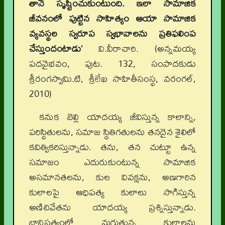
తానే సృష్టించుకుంటుంది. ఇలా సామాజిక
జీవనంలో పుట్టిన సాహిత్యం ఆయా సామాజిక
వ్యవస్థల స్వరూప స్వభావాలను ప్రతిఫలింప
చేస్తుందంటాడు’
వి.వీరాచారి. (అన్నమయ్య
పదవైభవం, పుట. 132, సంపాదకుడు
శ్రీరంగస్వామి.టి, శ్రీలేఖ సాహితీసంస్థ, వరంగల్,
2010)
కనుక బెల్లి యాదయ్య జీవిస్తున్న కాలాన్ని,
పరిస్థితులను, సమాజ స్థితిగతులను తనదైన శైలిలో
కవిత్వికరిస్తున్నాడు. తను, తన చుట్టూ ఉన్న
సమాజం ఎదురుకుంటున్న సామాజిక
అసమానతలను, కుల వివక్షను, అణగారిన
కులాలపై ఆధిపత్య కులాలు సాగిస్తున్న
అణిచివేతను యాదయ్య ప్రశ్నిస్తున్నాడు.
బానిసత్వంలో మగ్గుతున్న కులాలను