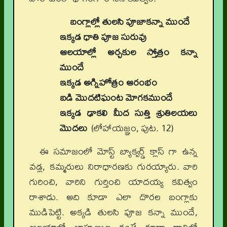
బంగ్లాల్లో తులసి పూజాకన్నా ముందే
ఇక్కడ ధాతి పూజ సురువు
ఆలయాల్లో అర్చకుల స్తోత్రం కన్నా
ముందే
ఇక్కడ అగ్నిహోత్రం ఆరంభం
బడి మొదటిఘంట మోగకముందే
ఇక్కడ ఢాకలి మీద సుత్తి శ్రుతిలయలు
మొదలు
(లోహాయజ్ఞం, పుట. 12)
ఈ సమాజంలో మోస్ట్ బ్యాక్వర్డ్ క్లాస్ గా ఉన్న
వడ్ల, కమ్మరులు నిరాధారణకు గురయ్యారు. వారి
గురించి, వారిని గుర్తించి యాదయ్య కవిత్వం
రాశాడు. అది కూడా ఎలా దొరల బంగ్లాకు
ముడిపెట్టి. అక్కడి తులసి పూజ కన్నా ముందే,