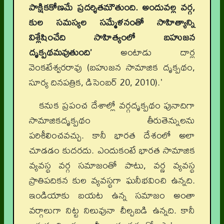
పాక్షికకోణమే ప్రదర్శితమౌతుంది. అందువల్ల వర్గ,
కుల సమస్యల సమ్మేళనంతో సాహిత్యాన్ని
విశ్లేషించేది సాహిత్యంలో బహుజన
దృక్పథమవుతుంది’
అంటాడు దార్ల
వెంకటేశ్వరరావు (బహుజన సామాజిక దృక్పథం,
సూర్య దినపత్రిక, డిసెంబర్ 20, 2010).'
కనుక ప్రపంచ దేశాల్లో వర్గదృక్పథం పునాదిగా
సామాజికదృక్పథం తీరుతెన్నులను
పరిశీలించవచ్చు. కానీ భారత దేశంలో అలా
చూడడం కుదరదు. ఎందుకంటే భారత సామాజిక
వ్యవస్థ వర్గ సమాజంతో పాటు, వర్ణ వ్యవస్థ
ప్రాతిపదికన కుల వ్యవస్థగా ఘనీభవించి ఉన్నది.
ఇండియాకు బయట ఉన్న సమాజం అంతా
వర్గాలుగా నిట్ట నిలువునా చీల్చబడి ఉన్నది. కానీ