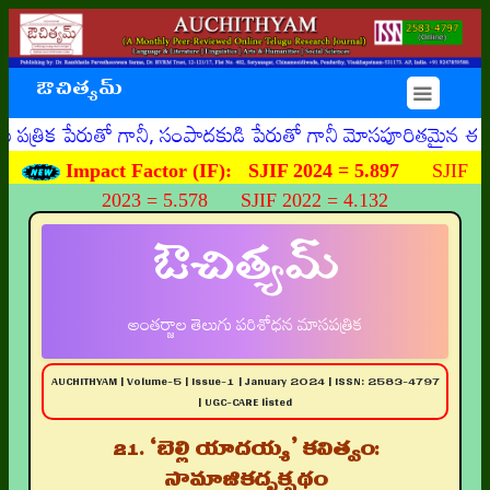
ఔచిత్యమ్
☰
ేరుతో గానీ, సంపాదకుడి పేరుతో గానీ మోసపూరితమైన ఈమెయిళ్ళు, 
Impact Factor (IF):
SJIF 2024 = 5.897
SJIF
2023 = 5.578 SJIF 2022 = 4.132
ఔచిత్యమ్
అంతర్జాల తెలుగు పరిశోధన మాసపత్రిక
AUCHITHYAM | Volume-5 | Issue-1 | January 2024 | ISSN: 2583-4797
| UGC-CARE listed
21. ‘బెల్లి యాదయ్య’ కవిత్వం:
సామాజికదృక్పథం