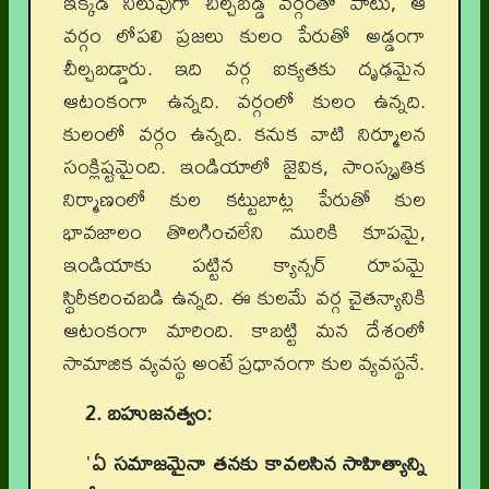
ఇక్కడ నిలువుగా చీల్చబడ్డ వర్గంతో పాటు, ఆ
వర్గం లోపలి ప్రజలు కులం పేరుతో అడ్డంగా
చీల్చబడ్డారు. ఇది వర్గ ఐక్యతకు దృఢమైన
ఆటంకంగా ఉన్నది. వర్గంలో కులం ఉన్నది.
కులంలో వర్గం ఉన్నది. కనుక వాటి నిర్మూలన
సంక్లిష్టమైంది. ఇండియాలో జైవిక, సాంస్కృతిక
నిర్మాణంలో కుల కట్టుబాట్ల పేరుతో కుల
భావజాలం తొలగించలేని మురికి కూపమై,
ఇండియాకు పట్టిన క్యాన్సర్ రూపమై
స్థిరీకరించబడి ఉన్నది. ఈ కులమే వర్గ చైతన్యానికి
ఆటంకంగా మారింది. కాబట్టి మన దేశంలో
సామాజిక వ్యవస్థ అంటే ప్రధానంగా కుల వ్యవస్థనే.
2. బహుజనత్వం:
'
ఏ సమాజమైనా తనకు కావలసిన సాహిత్యాన్ని