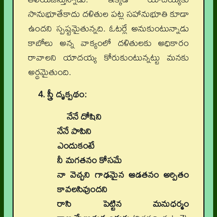
సానుభూతేకాదు దళితుల పట్ల సహానుభూతి కూడా
ఉందని స్పష్టమైతున్నది. ఓటర్లే అనుకుంటున్నాడు
కాబోలు అన్న వాక్యంలో దళితులకు అధికారం
రావాలని యాదయ్య కోరుకుంటున్నట్టు మనకు
అర్థమైతుంది.
4. స్త్రీ దృక్పథం:
నేనే దోషిని
నేనే పాపిని
ఎందుకంటే
నీ మగతనం కోసమే
నా వెచ్చని గాఢమైన ఆడతనం అర్పితం
కావలసివుందని
రాసి పెట్టిన మనుధర్మం