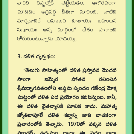
వారిని కష్టాల్లోకి నెట్టేయడం, అగౌరవంగా
చూడడం అగ్రవర్ణ నీతిగా మారింది. వాటిని
మార్చడానికే బహుజన హితాయః బహుజన
సుఖాయః అన్న మార్గంలో దేశం సాగాలని
కోరుకుంటున్నాడు యాదయ్య.
3. దళిత దృక్పథం:
“
తెలుగు సాహిత్యంలో దళిత ప్రస్తావన మొదటి
సారిగా బమ్మెర పోతన రచించిన
శ్రీమద్భాగవతంలోని అష్టమ స్కందం గజేంద్ర మోక్ష
ఘట్టంలో దళిత పద ప్రయోగం కనిపిస్తుంది. కానీ,
ఈ దళిత చైతన్యానికి సూచిక కాదు. మహాత్మ
జ్యోతిబాపూలే దళిత శబ్దాన్ని జాతి వాచకంగా
ప్రచారంలోకి తెచ్చారు. 1970లో వచ్చిన దళిత
ఫాంథర్స్ ఉద్యమం ద్వారా ఈ పదం బాగా