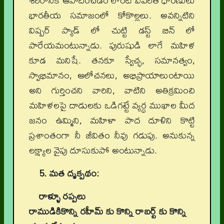
శరీరానికి ఆపాదించడం లాంటి విపరీత ధోరణులు
భారతీయ సమాజంలో కోకొల్లలు. అవన్నిటిని
విష్పర్ ప్యాడ్ లో చుట్టి డస్ట్ బిన్ లో
పారేయమంటున్నాడు. పురుషుడి లాగే మహిళ
కూడ మనిషే. తనకూ స్వేచ్ఛ, సమానత్వం,
స్వాభిమానం, ఆలోచనలు, అభిప్రాయాలుంటాయి
అని గుర్తించని వారిని, వాటిని అతిక్రమించి
మహిళలపై దాడులకు ఒడిగట్టే వ్యర్ధ ముఖాల మీద
జనం ఉమ్మిని, మహిళా పాద దూళిని కొట్టి
ప్రశాంతంగా నీ జీవితం నీవు గడుపు. అనుకున్న
లక్ష్యాల వైపు దూసుకుపో అంటున్నాడు.
5. మత దృక్పథం:
రాళ్ళూ రప్పలు
రాముడికికొన్ని రహీమ్ కు కొన్ని రాబర్ట్ కు కొన్ని