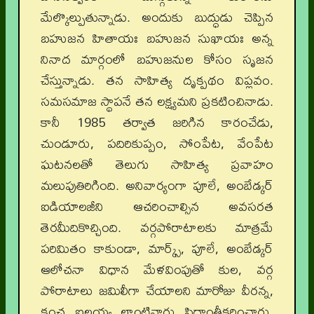
మేల్కొల్పుతున్నాడు. అందుకు బుద్ధుడు చెప్పిన
బహుజన హితాయః బహుజన సుఖాయః అన్న
నినాద మార్గంలో బహుజనుల కోసం సృజన
చేస్తున్నాడు. తన సాహిత్య దృక్పథం విప్లవం.
సమసమాజ స్థాపనే తన లక్ష్యమని ప్రకటించినాడు.
కానీ 1985 తర్వాత జరిగిన కారంచేడు,
చుండూరు, పదిరికుప్పం, సోంపేట, వేంపేట
ఘటనలతో తెలుగు సాహిత్య ప్రవాహం
మలుపుతిరిగింది. అనివార్యంగా పూలే, అంబేడ్కర్
ఐడియాలజీని ఆచరించాల్సిన అవసరత
తెరమీదికొచ్చింది. వర్గపోరాటాలకు మాత్రమే
పరిమితం కాకుండా, మార్క్స్, పూలే, అంబేడ్కర్
ఆలోచనా విధాన మేళవింపుతో కుల, వర్గ
పోరాటాలు జమిలీగా చేయాలని మారోజు వీరన్న,
కంచ ఐలయ్య లాంటివారు సిద్ధాంతీకరించారు.