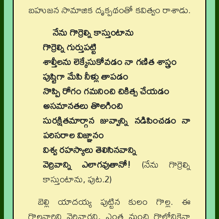
బహుజన సామాజిక దృక్పథంతో కవిత్వం రాశాడు.
నేను గొర్రెల్ని కాస్తుంటాను
గొర్రెల్ని గుర్తుపట్టి
శాల్తీలను లెక్కేసుకోవడం నా గణిత శాస్త్రం
పుష్టిగా మేపి నీళ్లు తాపడం
నొప్పి రోగం గమనించి చికిత్స చేయడం
అసమానతలు తొలగించి
సురక్షితమార్గాన జువ్వాన్ని నడిపించడం నా
పరిసరాల విజ్ఞానం
విశ్వ రహస్యాలు తెలిసినవాన్ని
వెర్రివాన్ని ఎలాగవుతానో!
(నేను గొర్రెల్ని
కాస్తుంటాను, పుట.2)
బెల్లి యాదయ్య పుట్టిన కులం గొల్ల. ఈ
గొల్లవారిని వెర్రివారని, ఎంత మంచి గొల్లోనికైనా