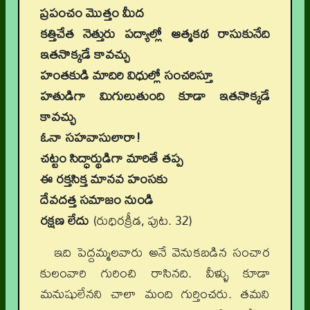
ప్రపంచం మొత్తం మీద
కత్తిచేత నెత్తురు పద్యాల్లో ఆత్మకథ రాసుకునేది
ఇతనొక్కడే కావచ్చు
హంతకుడి మాదిరి విధుల్లో సంచరిస్తూ
హతుడిగా మిగులుతుంది కూడా ఇతనొక్కడే
కావచ్చు
ఓనా సహవాసులారా!
చట్టం సిద్ధార్థుడిగా మారితే తప్ప
ఈ రక్తసిక్త మానవ హంసకు
దేవదత్త సమాజం నుండి
రక్షణ లేదు
(రుధిరక్రీడ, పుట. 32)
ఇది పెద్దమ్మలవారు అనే వెనుకబడిన సంచార
కులంవారి గురించి రాసినది. వీళ్ళు కూడా
మనుషులేనని చాలా మంది గుర్తించరు. తమని