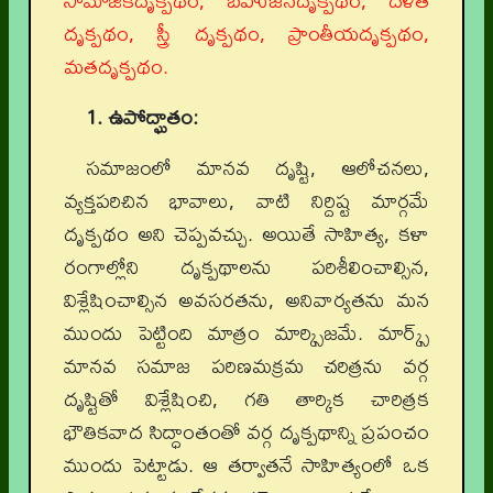
సామాజికదృక్పథం, బహుజనదృక్పథం, దళిత
దృక్పథం, స్త్రీ దృక్పథం, ప్రాంతీయదృక్పథం,
మతదృక్పథం.
1. ఉపోద్ఘాతం:
సమాజంలో మానవ దృష్టి, ఆలోచనలు,
వ్యక్తపరిచిన భావాలు, వాటి నిర్దిష్ట మార్గమే
దృక్పథం అని చెప్పవచ్చు. అయితే సాహిత్య, కళా
రంగాల్లోని దృక్పథాలను పరిశీలించాల్సిన,
విశ్లేషించాల్సిన అవసరతను, అనివార్యతను మన
ముందు పెట్టింది మాత్రం మార్క్సిజమే. మార్క్స్
మానవ సమాజ పరిణమక్రమ చరిత్రను వర్గ
దృష్టితో విశ్లేషించి, గతి తార్కిక చారిత్రక
భౌతికవాద సిద్ధాంతంతో వర్గ దృక్పథాన్ని ప్రపంచం
ముందు పెట్టాడు. ఆ తర్వాతనే సాహిత్యంలో ఒక