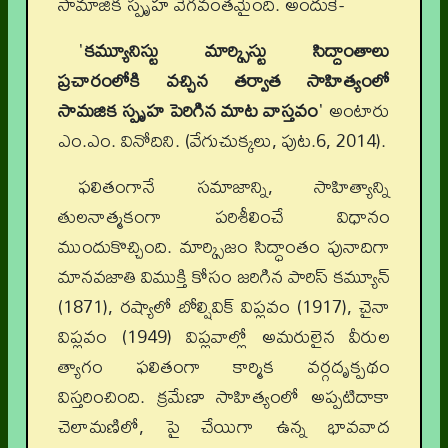
సామాజిక స్పృహ వేగవంతమైంది. అందుకే-
'
కమ్యూనిస్టు మార్క్సిస్టు సిద్దాంతాలు
ప్రచారంలోకి వచ్చిన తర్వాత సాహిత్యంలో
సామజిక స్పృహ పెరిగిన మాట వాస్తవం
' అంటారు
ఎం.ఎం. వినోదిని. (వేగుచుక్కలు, పుట.6, 2014).
ఫలితంగానే సమాజాన్ని, సాహిత్యాన్ని
తులనాత్మకంగా పరిశీలించే విధానం
ముందుకొచ్చింది. మార్క్సిజం సిద్ధాంతం పునాదిగా
మానవజాతి విముక్తి కోసం జరిగిన పారిస్ కమ్యూన్
(1871), రష్యాలో బోల్షివిక్ విప్లవం (1917), చైనా
విప్లవం (1949) విప్లవాల్లో అమరులైన వీరుల
త్యాగం ఫలితంగా కార్మిక వర్గదృక్పథం
విస్తరించింది. క్రమేణా సాహిత్యంలో అప్పటిదాకా
చెలామణిలో, పై చేయిగా ఉన్న భావవాద