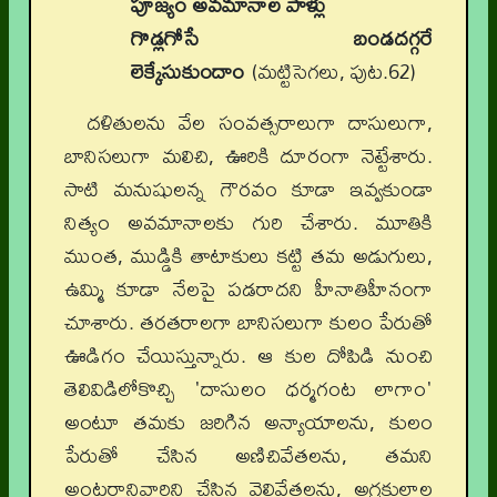
పూజ్యం అవమానాల పాళ్లు
గొడ్లగోసే బండదగ్గరే
లెక్కేసుకుందాం
(మట్టిసెగలు, పుట.62)
దళితులను వేల సంవత్సరాలుగా దాసులుగా,
బానిసలుగా మలిచి, ఊరికి దూరంగా నెట్టేశారు.
సాటి మనుషులన్న గౌరవం కూడా ఇవ్వకుండా
నిత్యం అవమానాలకు గురి చేశారు. మూతికి
ముంత, ముడ్డికి తాటాకులు కట్టి తమ అడుగులు,
ఉమ్మి కూడా నేలపై పడరాదని హీనాతిహీనంగా
చూశారు. తరతరాలగా బానిసలుగా కులం పేరుతో
ఊడిగం చేయిస్తున్నారు. ఆ కుల దోపిడి నుంచి
తెలివిడిలోకొచ్చి 'దాసులం ధర్మగంట లాగాం'
అంటూ తమకు జరిగిన అన్యాయాలను, కులం
పేరుతో చేసిన అణిచివేతలను, తమని
అంటరానివారిని చేసిన వెలివేతలను, అగ్రకులాల