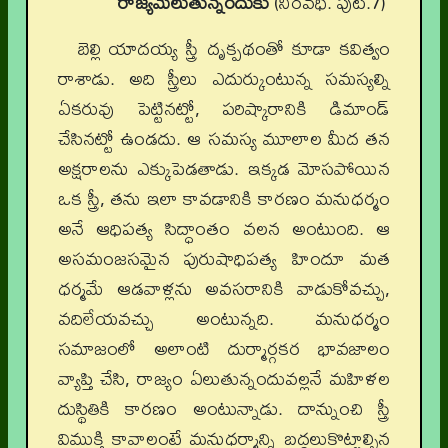
రాజ్యమేలుతున్నందుకు
(నిరవధి. పుట.7)
బెల్లి యాదయ్య స్త్రీ దృక్పథంతో కూడా కవిత్వం
రాశాడు. అది స్త్రీలు ఎదుర్కుంటున్న సమస్యల్ని
ఏకరువు పెట్టినట్టో, పరిష్కారానికి డిమాండ్
చేసినట్టో ఉండదు. ఆ సమస్య మూలాల మీద తన
అక్షరాలను ఎక్కుపెడతాడు. ఇక్కడ మోసపోయిన
ఒక స్త్రీ, తను ఇలా కావడానికి కారణం మనుధర్మం
అనే ఆధిపత్య సిద్ధాంతం వలన అంటుంది. ఆ
అసమంజసమైన పురుషాధిపత్య హిందూ మత
ధర్మమే ఆడవాళ్లను అవసరానికి వాడుకోవచ్చు,
వదిలేయవచ్చు అంటున్నది. మనుధర్మం
సమాజంలో అలాంటి దుర్మార్గకర భావజాలం
వ్యాప్తి చేసి, రాజ్యం ఏలుతున్నందువల్లనే మహిళల
దుస్థితికి కారణం అంటున్నాడు. దాన్నుంచి స్త్రీ
విముక్తి కావాలంటే మనుధర్మాన్ని బద్దలుకొట్టాల్సిన