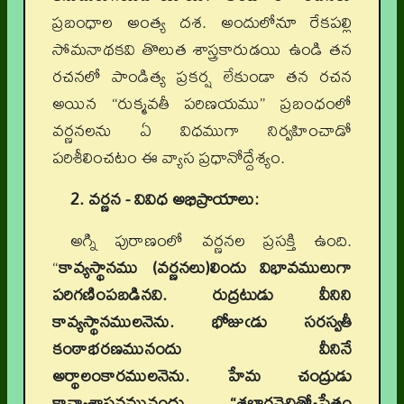
ప్రబంధాల అంత్య దశ. అందులోనూ రేకపల్లి
సోమనాథకవి తొలుత శాస్త్రకారుడయి ఉండి తన
రచనలో పాండిత్య ప్రకర్ష లేకుండా తన రచన
అయిన “రుక్మవతీ పరిణయము” ప్రబంధంలో
వర్ణనలను ఏ విధముగా నిర్వహించాడో
పరిశీలించటం ఈ వ్యాస ప్రధానోద్దేశ్యం.
2. వర్ణన - వివిధ అభిప్రాయాలు:
అగ్ని పురాణంలో వర్ణనల ప్రసక్తి ఉంది.
“
కావ్యస్థానము (వర్ణనలు)లిందు విభావములుగా
పరిగణింపబడినవి. రుద్రటుడు వీనిని
కావ్యస్థానములనెను. భోజుఁడు సరస్వతీ
కంఠాభరణమునందు వీనినే
అర్థాలంకారములనెను. హేమ చంద్రుడు
కావ్యాశాసనమునందు “శబ్దార్థవైచిత్ర్యోపేతం