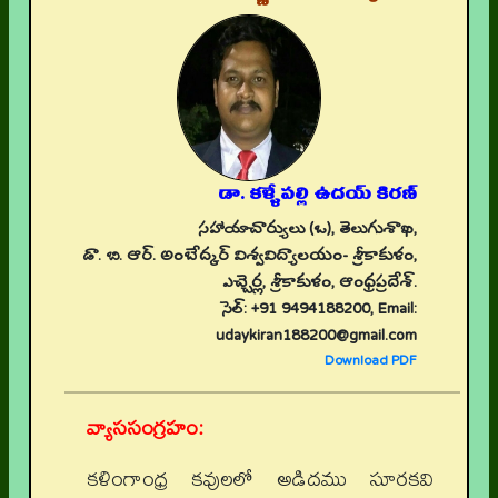
డా. కళ్ళేపల్లి ఉదయ్ కిరణ్
సహాయాచార్యులు (ఒ), తెలుగుశాఖ,
డా. బి. ఆర్. అంబేద్కర్ విశ్వవిద్యాలయం- శ్రీకాకుళం,
ఎచ్చెర్ల, శ్రీకాకుళం, ఆంధ్రప్రదేశ్.
సెల్: +91 9494188200, Email:
udaykiran188200@gmail.com
Download PDF
వ్యాససంగ్రహం:
కళింగాంధ్ర కవులలో అడిదము సూరకవి