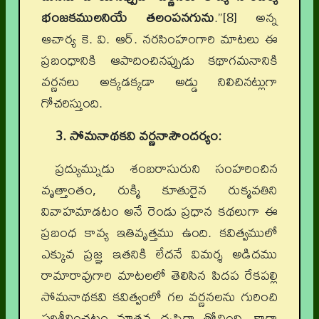
భంజకములనియే తలంపనగును
.”[8] అన్న
ఆచార్య కె. వి. ఆర్. నరసింహంగారి మాటలు ఈ
ప్రబంధానికి ఆపాదించినప్పుడు కథాగమనానికి
వర్ణనలు అక్కడక్కడా అడ్డు నిలిచినట్లుగా
గోచరిస్తుంది.
3. సోమనాథకవి వర్ణనాసౌందర్యం:
ప్రద్యుమ్నుడు శంబరాసురుని సంహరించిన
వృత్తాంతం, రుక్మి కూతురైన రుక్మవతిని
వివాహమాడటం అనే రెండు ప్రధాన కథలుగా ఈ
ప్రబంధ కావ్య ఇతివృత్తము ఉంది. కవిత్వములో
ఎక్కువ ప్రజ్ఞ ఇతనికి లేదనే విమర్శ అడిదము
రామారావుగారి మాటలలో తెలిసిన పిదప రేకపల్లి
సోమనాథకవి కవిత్వంలో గల వర్ణనలను గురించి
పరిశీలించటం నూతన దృష్టిగా తోచింది. కాగా