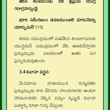
జీరిన శంబరుండు దరి శ్రీఘ్రమ యుగ్ర
గదాగ్రహస్తుఁడై
భూరి సమీరణుం డచలముంబలె మారునెదిర్చి
యార్చుచున్
”[15]
తనను సముద్రములో పడవేసిన శంబరాసురుని
యుద్ధమనే సముద్రములో వేసి అణచివేస్తానని
ప్రద్యుమ్నుడు పలకటంలో అతని పగ
ప్రస్ఫుటమవుతుంది.
3.4 వివాహ వర్ణన:
మేనమామ కూతురయిన రుక్మవతిని
ప్రద్యుమ్నుడు కాక వేరెవరు పొందగలరని అంటూ
సోమనాథకవి చెప్పిన పద్యం కృష్ణుడి వివాహ
ఘట్టాన్ని కూడా గుర్తు చేస్తుంది.