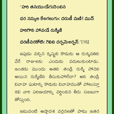
“
హరి తనయుఁడేగుదెంచిన
ధర నన్యుల కేలగలుగుఁ దరుణీ మణి! మున్
హరిగొని పోవఁడే రుక్మిణి
ధరణీవరకోటిఁ గెలిచి దర్పమెలర్పన్
.”[16]
ఇపుడు వచ్చిన కృష్ణుని కొడుకు ఆ రుక్మవతిని
వేరే రాజులకు ఎందుకు వదులుకుంటాడు.
ఇంతకు ముందు అతని తండ్రి రుక్మి సోదరి
అయిన రుక్మిణిని తీసుకుపోలేదా? అని తండ్రి
వివాహ ఘటాన్ని కొడుకు వివాహముతో పోలుస్తూ
కవి వారి పరిణయాన్ని వర్ణించిన తీరు సబబుగా
తోస్తుంది.
ఇటువంటి అష్టాదశ వర్ణనలతో పాటు ఇతర