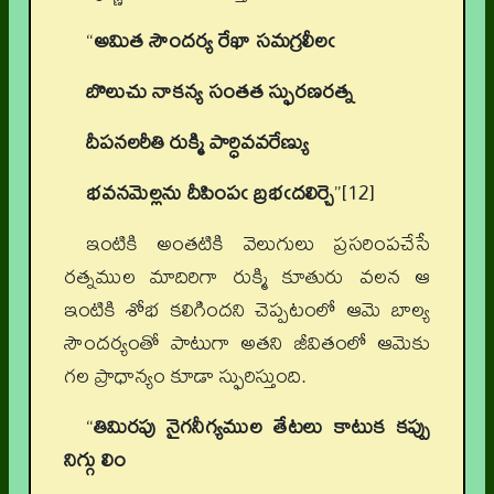
“
అమిత సౌందర్య రేఖా సమగ్రలీలఁ
బొలుచు నాకన్య సంతత స్ఫురణరత్న
దీపనలరీతి రుక్మి పార్ధివవరేణ్యు
భవనమెల్లను దీపింపఁ బ్రభఁదలిర్చె
”[12]
ఇంటికి అంతటికి వెలుగులు ప్రసరింపచేసే
రత్నముల మాదిరిగా రుక్మి కూతురు వలన ఆ
ఇంటికి శోభ కలిగిందని చెప్పటంలో ఆమె బాల్య
సౌందర్యంతో పాటుగా అతని జీవితంలో ఆమెకు
గల ప్రాధాన్యం కూడా స్ఫురిస్తుంది.
“
తిమిరపు నైగనీగ్యముల తేటలు కాటుక కప్పు
నిగ్గు లిం