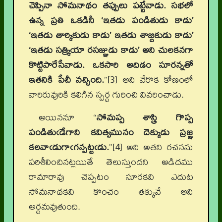
చెప్పినా సోమనాథం తప్పులు పట్టేవాడు. సభలో
ఉన్న ప్రతి ఒకడినీ ‘ఇతడు పండితుడు కాడు’
‘ఇతడు తార్కికుడు కాడు’ ఇతడు శాబ్దికుడు కాడు’
‘ఇతడు సత్క్రియా రసజ్ఞుడు కాడు’ అని చులకనగా
కొట్టిపారేసేవాడు. ఒకసారి అదిడం సూరన్నతో
ఇతనికి పేచీ వచ్చింది.
”[3] అని వేరొక కోణంలో
వారిరువురికి కలిగిన స్పర్ధ గురించి వివరించాడు.
అయిననూ “
సోమప్ప శాస్త్రి గొప్ప
పండితుఁడేగాని కవిత్వమునం దెక్కుడు ప్రజ్ఞ
కలవాఁడుగాఁగన్పట్టఁడు.
”[4] అని అతని రచనను
పరిశీలించినట్లయితే తెలుస్తుందని అడిదము
రామారావు చెప్పటం సూరకవి ఎదుట
సోమనాథకవి కొంచెం తక్కువే అని
అర్థమవుతుంది.