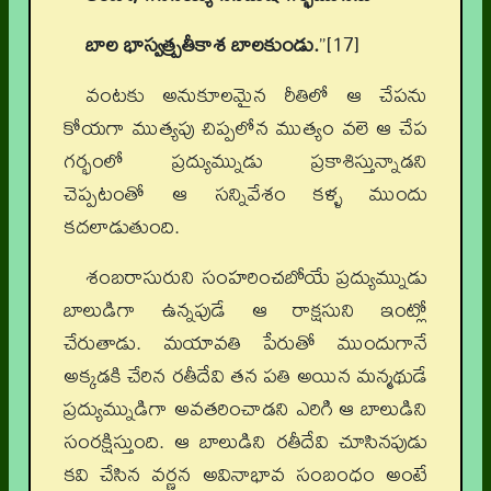
బాల భాస్వత్ప్రతీకాశ బాలకుండు.
”[17]
వంటకు అనుకూలమైన రీతిలో ఆ చేపను
కోయగా ముత్యపు చిప్పలోన ముత్యం వలె ఆ చేప
గర్భంలో ప్రద్యుమ్నుడు ప్రకాశిస్తున్నాడని
చెప్పటంతో ఆ సన్నివేశం కళ్ళ ముందు
కదలాడుతుంది.
శంబరాసురుని సంహరించబోయే ప్రద్యుమ్నుడు
బాలుడిగా ఉన్నపుడే ఆ రాక్షసుని ఇంట్లో
చేరుతాడు. మయావతి పేరుతో ముందుగానే
అక్కడకి చేరిన రతీదేవి తన పతి అయిన మన్మథుడే
ప్రద్యుమ్నుడిగా అవతరించాడని ఎరిగి ఆ బాలుడిని
సంరక్షిస్తుంది. ఆ బాలుడిని రతీదేవి చూసినపుడు
కవి చేసిన వర్ణన అవినాభావ సంబంధం అంటే