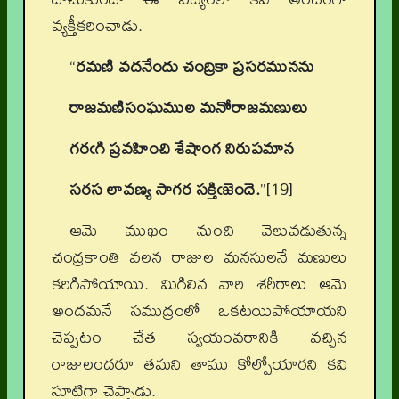
వ్యక్తీకరించాడు.
“
రమణి వదనేందు చంద్రికా ప్రసరమునను
రాజమణిసంఘముల మనోరాజమణులు
గరఁగి ప్రవహించి శేషాంగ నిరుపమాన
సరస లావణ్య సాగర సక్తిఁజెందె.
”[19]
ఆమె ముఖం నుంచి వెలువడుతున్న
చంద్రకాంతి వలన రాజుల మనసులనే మణులు
కరిగిపోయాయి. మిగిలిన వారి శరీరాలు ఆమె
అందమనే సముద్రంలో ఒకటయిపోయాయని
చెప్పటం చేత స్వయంవరానికి వచ్చిన
రాజులందరూ తమని తాము కోల్పోయారని కవి
సూటిగా చెప్పాడు.