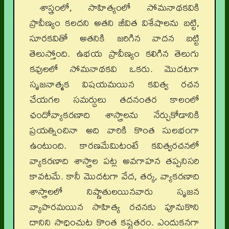
శాస్త్రంలో, సాహిత్యంలో సోమనాథకవికి
ప్రావీణ్యం కలదని అతని జీవిత విశేషాలను బట్టి,
సూరకవితో అతనికి జరిగిన వాదన బట్టి
తెలుస్తోంది. ఉభయ ప్రావీణ్యం కలిగిన తెలుగు
కవులలో సోమనాథకవి ఒకరు. మొదటగా
సృజనాత్మక విషయమయిన కవిత్వ రచన
చేయగల సమర్ధులు తదనంతర కాలంలో
ఛందోవ్యాకరణాది శాస్త్రాలను నేర్చుకోడానికి
ప్రయత్నించినా అది వారికి కొంత సులభంగా
ఉంటుంది. కారణమేమిటంటే కవిత్వరచనలో
వ్యాకరణాది శాస్త్రాల పట్ల అవగాహన తప్పనిసరి
కావటమే. కానీ మొదటగా వేద, తర్క, వ్యాకరణాది
శాస్త్రాలలో నిష్ణాతులయినవారు సృజన
వ్యాపారమయిన సాహిత్య రచనకు పూనుకొని
దానిని సాధించుట కొంత కష్టతరం. ఎందుకనగా