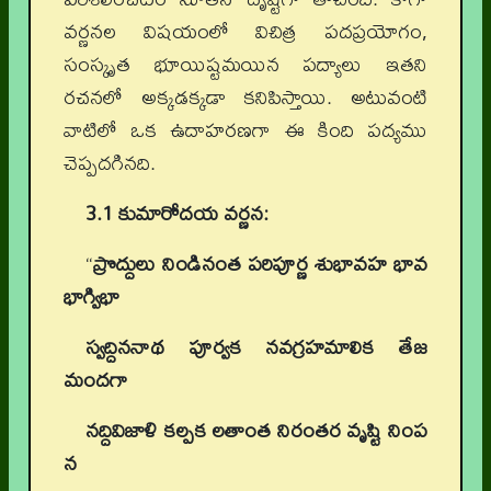
వర్ణనల విషయంలో విచిత్ర పదప్రయోగం,
సంస్కృత భూయిష్టమయిన పద్యాలు ఇతని
రచనలో అక్కడక్కడా కనిపిస్తాయి. అటువంటి
వాటిలో ఒక ఉదాహరణగా ఈ కింది పద్యము
చెప్పదగినది.
3.1 కుమారోదయ వర్ణన:
“
ప్రొద్దులు నిండినంత పరిపూర్ణ శుభావహ భావ
భాగ్విభా
స్వద్దిననాథ పూర్వక నవగ్రహమాలిక తేజ
మందగా
నద్దివిజాళి కల్పక లతాంత నిరంతర వృష్టి నింప
న