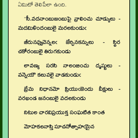
ఏమిటో తెలిపేలా ఉంది.
“
సీ.వదనాంబుజంబుపై వ్రాలించు చూడ్కులు -
మదమిళిందంబులై మరలకుండుఁ
జీరునవ్వువెన్నలఁ జేర్చినకన్నులు - స్థిర
చకోరంబులై తిరుగకుండు
లావణ్య సరసి నాలంబించు దృష్టులు -
వన్నెయౌ కలువలై వాడకుండుఁ
బ్రేమ నిధానమో ప్రియుఁజెందు వీక్షులు -
వరఖండ జనంబులై వదలకుండు
నిటుల చారవిప్రయుక్త సంఘటిత కాంత
మోహకలనాప్తి సూచనోత్సాహయైన