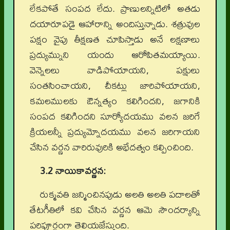
లేకపోతే సంపద లేదు. ప్రాణులన్నిటిలో అతడు
దయారూపడై ఆహారాన్ని అందిస్తున్నాడు. శత్రువుల
పక్షం వైపు తీక్షణత చూపిస్తాడు అనే లక్షణాలు
ప్రద్యుమ్నుని యందు ఆరోపితమయ్యాయి.
వెన్నెలలు వాడిపోయాయని, పక్షులు
సంతసించాయని, చీకట్లు జారిపోయాయని,
కమలములకు ఔన్నత్యం కలిగిందని, జగానికి
సంపద కలిగిందని సూర్యోదయము వలన జరిగే
క్రియలన్నీ ప్రద్యుమ్నోదయము వలన జరిగాయని
చేసిన వర్ణన వారిరువురికి అభేదత్వం కల్పించింది.
3.2 నాయికావర్ణన:
రుక్మవతి జన్మించినపుడు అలతి అలతి పదాలతో
తేటగీతిలో కవి చేసిన వర్ణన ఆమె సౌందర్యాన్ని
పరిపూర్ణంగా తెలియజేస్తుంది.