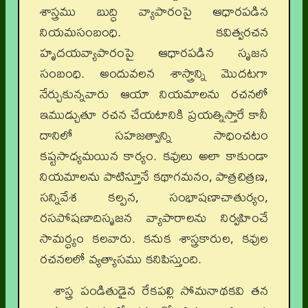
శాస్త్రము బుద్ధి వ్యాపారంపై ఆధారపడిన
నియమసంబంధి. కవిత్వరచన
హృదయవ్యాపారంపై ఆధారపడిన సృజన
సంబంధి. అందువలన శాస్త్రాన్ని మొదటగా
నేర్చుకున్నవారు ఆయా నియమాలను రచనలో
ఇముడ్చుతూ రచన చేయటానికి ప్రయత్నిస్తారే కానీ
దానిలో సహజత్వాన్ని సాధించటం
కష్టసాధ్యమయిన కార్యం. కవులు అలా కాకుండా
నియమాలను పాటిస్తూనే కథాగమనం, పాత్రచిత్రణ,
సన్నివేశ కల్పన, సంభాషణాచాతుర్యం,
రసపోషణాదిసృజన వ్యాపారాలను నిర్వహించే
సామర్ధ్యం కలవారు. కనుక శాస్త్రకారుల, కవుల
రచనలలో వ్యత్యాసము కనిపిస్తుంది.
శాస్త్ర పండితుడైన రేకపల్లి సోమనాథకవి తన