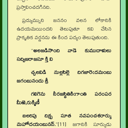
ప్రస్తావించదగినది.
ప్రద్యుమ్నుని జననం వలన లోకానికి
ఉదయమయిందని తెలుపుతూ కవి చేసిన
ప్రాకృతిక వర్ణనను ఈ కింద పద్యం తెలుపుతుంది.
“
అలజడినొంది వాడె కుముదాళులు
సద్విజరాజసూ క్తి వి
చ్చలవిడి నుల్లసిల్లె దిగజారెఁదమంబు
జగంబునందు శ్రీ
గలిగెను నీరజస్థితికిఁగా౦తి పరంపర
మీఱె,రుక్మిణీ
బలరిపు దిక్ప్ర సూత నవపంచశరార్కు
మహోదయంబునన్.
”[11] జగానికి సూర్యుడు