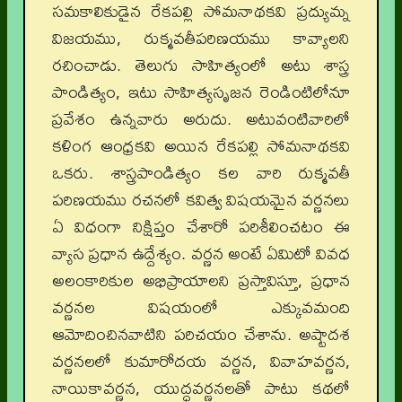
సమకాలికుడైన రేకపల్లి సోమనాథకవి ప్రద్యుమ్న
విజయము, రుక్మవతీపరిణయము కావ్యాలని
రచించాడు. తెలుగు సాహిత్యంలో అటు శాస్త్ర
పాండిత్యం, ఇటు సాహిత్యసృజన రెండింటిలోనూ
ప్రవేశం ఉన్నవారు అరుదు. అటువంటివారిలో
కళింగ ఆంధ్రకవి అయిన రేకపల్లి సోమనాథకవి
ఒకరు. శాస్త్రపాండిత్యం కల వారి రుక్మవతీ
పరిణయము రచనలో కవిత్వ విషయమైన వర్ణనలు
ఏ విధంగా నిక్షిప్తం చేశారో పరిశీలించటం ఈ
వ్యాస ప్రధాన ఉద్దేశ్యం. వర్ణన అంటే ఏమిటో వివధ
అలంకారికుల అభిప్రాయాలని ప్రస్తావిస్తూ, ప్రధాన
వర్ణనల విషయంలో ఎక్కువమంది
ఆమోదించినవాటిని పరిచయం చేశాను. అష్టాదశ
వర్ణనలలో కుమారోదయ వర్ణన, వివాహవర్ణన,
నాయికావర్ణన, యుద్ధవర్ణనలతో పాటు కథలో