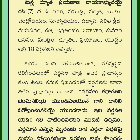
మన్త్ర ద్యూత ప్రయణాజి నాయకాభ్యుదయై
రపి
”[7] దండి నగర, సముద్ర, పర్వత, ఋతు,
చంద్రోదయం, సూర్యోదయం, ఉద్యాన, సలిల క్రీడ,
మదుపనం, రతి, విప్రలంభం, వివాహం, కుమార
జననం, మంత్రం, ద్యూతం, ప్రయాణం, యుద్ధం
అని 18 వర్ణనలని చెప్పాడు.
కథను పెంచి పోషించటంలో, రసపుష్టిని
కలిగించటంలో వర్ణనల పాత్ర అధిక ప్రాధాన్యం
కలిగి ఉంది. కనుక ప్రబంధంలో వర్ణనలకు కూడా
తగిన ప్రాధాన్యం ఉండాలి. “
వర్ణనలు కథాగతిని
బెంచునవియై యుండవలయునే గాని దానిని
నిరోధించునవియై యుండరాదు. ఇది వర్ణనల
యెడఁ గవి పాటించవలసిన మొదటి ధర్మము.
వర్ణమాన వస్తువు స్ఫురణకు రాక వర్ణనా పద్ధతిపై
మనసు పోయినప్పుడా వర్ణనలు కావ్య సౌందర్య