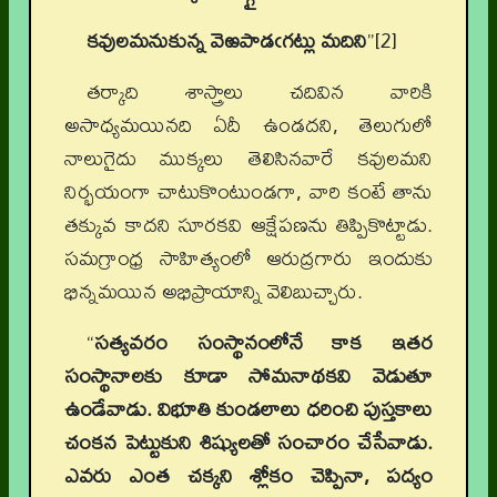
కవులమనుకున్న వెఱపాడఁగట్లు మదిని
”[2]
తర్కాది శాస్త్రాలు చదివిన వారికి
అసాధ్యమయినది ఏదీ ఉండదని, తెలుగులో
నాలుగైదు ముక్కలు తెలిసినవారే కవులమని
నిర్భయంగా చాటుకొంటుండగా, వారి కంటే తాను
తక్కువ కాదని సూరకవి ఆక్షేపణను తిప్పికొట్టాడు.
సమగ్రాంధ్ర సాహిత్యంలో ఆరుద్రగారు ఇందుకు
భిన్నమయిన అభిప్రాయాన్ని వెలిబుచ్చారు.
“
సత్యవరం సంస్థానంలోనే కాక ఇతర
సంస్థానాలకు కూడా సోమనాథకవి వెడుతూ
ఉండేవాడు. విభూతి కుండలాలు ధరించి పుస్తకాలు
చంకన పెట్టుకుని శిష్యులతో సంచారం చేసేవాడు.
ఎవరు ఎంత చక్కని శ్లోకం చెప్పినా, పద్యం