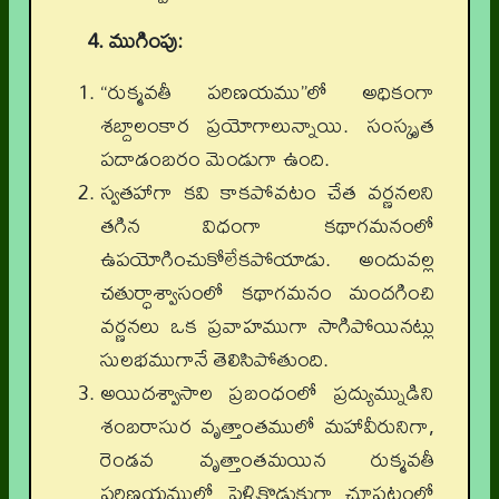
4. ముగింపు:
“రుక్మవతీ పరిణయము”లో అధికంగా
శబ్దాలంకార ప్రయోగాలున్నాయి. సంస్కృత
పదాడంబరం మెండుగా ఉంది.
స్వతహాగా కవి కాకపోవటం చేత వర్ణనలని
తగిన విధంగా కథాగమనంలో
ఉపయోగించుకోలేకపోయాడు. అందువల్ల
చతుర్ధాశ్వాసంలో కథాగమనం మందగించి
వర్ణనలు ఒక ప్రవాహముగా సాగిపోయినట్లు
సులభముగానే తెలిసిపోతుంది.
అయిదశ్వాసాల ప్రబంధంలో ప్రద్యుమ్నుడిని
శంబరాసుర వృత్తాంతములో మహావీరునిగా,
రెండవ వృత్తాంతమయిన రుక్మవతీ
పరిణయములో పెళ్ళికొడుకుగా చూపటంలో