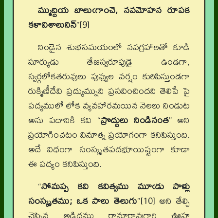
మ్ముద్దియ బాలుఁగాంచె, నవమోహన రూపక
కళావిశాలునిన్
”[9]
నిండైన శుభసమయంలో నవగ్రహాలతో కూడి
సూర్యుడు తేజస్వరూపుడై ఉండగా,
స్వర్గలోకతరువులు పువ్వుల వర్షం కురిపిస్తుండగా
రుక్మిణీదేవి ప్రద్యుమ్నుని ప్రసవించిందని తెలిపే పై
పద్యములో లోక వ్యవహారమయిన నెలలు నిండుట
అను పదానికి కవి “
ప్రొద్దులు నిండినంత
” అని
ప్రయోగించటం వినూత్న ప్రయోగంగా కనిపిస్తుంది.
అదే విధంగా సంస్కృతపదభూయిష్టంగా కూడా
ఈ పద్యం కనిపిస్తుంది.
“
సోమప్ప కవి కవిత్వము మూఁడు పాళ్లు
సంస్కృతము; ఒక పాలు తెలుగు
”[10] అని తేల్చి
చెప్పిన అడిదము రామారావుగారి ఊహ