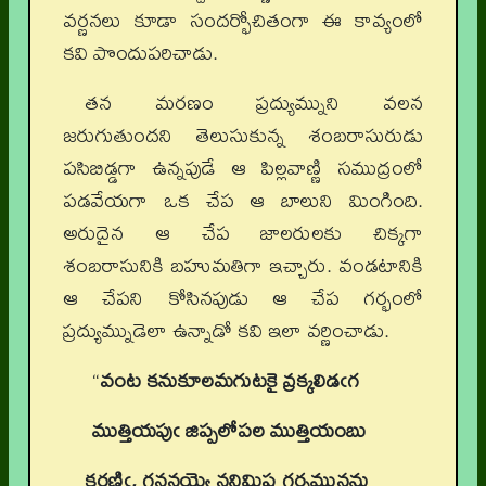
వర్ణనలు కూడా సందర్భోచితంగా ఈ కావ్యంలో
కవి పొందుపరిచాడు.
తన మరణం ప్రద్యుమ్నుని వలన
జరుగుతుందని తెలుసుకున్న శంబరాసురుడు
పసిబిడ్డగా ఉన్నపుడే ఆ పిల్లవాణ్ణి సముద్రంలో
పడవేయగా ఒక చేప ఆ బాలుని మింగింది.
అరుదైన ఆ చేప జాలరులకు చిక్కగా
శంబరాసునికి బహుమతిగా ఇచ్చారు. వండటానికి
ఆ చేపని కోసినపుడు ఆ చేప గర్భంలో
ప్రద్యుమ్నుడెలా ఉన్నాడో కవి ఇలా వర్ణించాడు.
“
వంట కనుకూలమగుటకై వ్రక్కలిడఁగ
ముత్తియపుఁ జిప్పలోపల ముత్తియంబు
కరణిఁ, గననయ్యె ననిమిష గర్భమునను