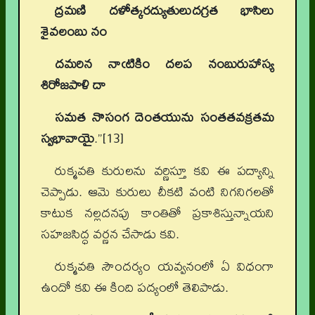
ద్రమణి దళోత్కరద్యుతులుదగ్రత భాసిలు
శైవలంబు నం
దమరిన నాఁటికిం దలప నంబురుహాస్య
శిరోజపాళి దా
సమత నొసంగ దెంతయును సంతతవక్రతమ
స్వభావాయై
.”[13]
రుక్మవతి కురులను వర్ణిస్తూ కవి ఈ పద్యాన్ని
చెప్పాడు. ఆమె కురులు చీకటి వంటి నిగనిగలతో
కాటుక నల్లదనపు కాంతితో ప్రకాశిస్తున్నాయని
సహజసిద్ధ వర్ణన చేసాడు కవి.
రుక్మవతి సౌందర్యం యవ్వనంలో ఏ విధంగా
ఉందో కవి ఈ కింది పద్యంలో తెలిపాడు.