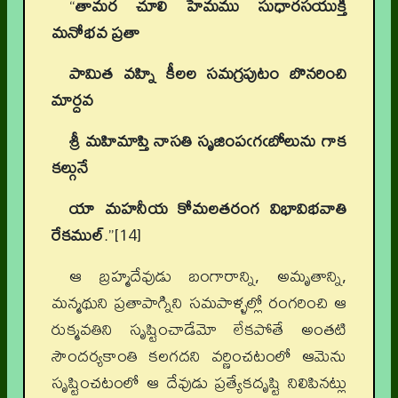
“
తామర చూలి హేమము సుధారసయుక్తి
మనోభవ ప్రతా
పామిత వహ్ని కీలల సమగ్రపుటం బొనరించి
మార్దవ
శ్రీ మహిమాప్తి నాసతి సృజింపఁగఁబోలును గాక
కల్గునే
యా మహనీయ కోమలతరంగ విభావిభవాతి
రేకముల్
.”[14]
ఆ బ్రహ్మదేవుడు బంగారాన్ని, అమృతాన్ని,
మన్మథుని ప్రతాపాగ్నిని సమపాళ్ళల్లో రంగరించి ఆ
రుక్మవతిని సృష్టించాడేమో లేకపోతే అంతటి
సౌందర్యకాంతి కలగదని వర్ణించటంలో ఆమెను
సృష్టించటంలో ఆ దేవుడు ప్రత్యేకదృష్టి నిలిపినట్లు