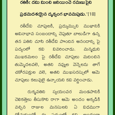
రతికిఁ దమి మించి జనియించె రమణుపైని
ప్రథమదశయైన దృక్సంగ భావమపుడు.
”[18]
రతీదేవి చూపులకి, ప్రద్యుమ్నుని ముఖానికి
అవినాభావ సంబందాన్ని చెపుతూ బాలుడిగా ఉన్న
తన పతిని చూసి రతీదేవి పొందిన ఆనందాన్ని పై
పద్యంలో కవి వివరించాడు. మన్మథుని
ముఖకమలం పై రతీదేవి చూపులు మదించిన
తుమ్మెదలవలె, అతని నవ్వుల వెన్నెలను తాగే
చకోరపక్షుల వలె, అతని ముఖసరస్సులో ఆమె
చూపులు కలువులై ఉన్నాయని కవి వర్ణించాడు.
రుక్మవతిని స్వయంవర మండపానికి
చెలికత్తెలు తీసుకొని రాగా ఆమె అందం అక్కడికి
వచ్చిన రాజుల మనసులని ఏ విధముగా
దోచుకుందో ఈ పద్యంలో కవి అందంగా