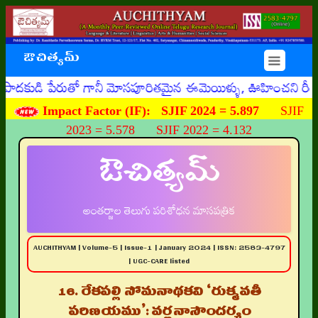
ఔచిత్యమ్
☰
 పేరుతో గానీ మోసపూరితమైన ఈమెయిళ్ళు, ఊహించని రీతిగా వ్యక్త
Impact Factor (IF):
SJIF 2024 = 5.897
SJIF
2023 = 5.578 SJIF 2022 = 4.132
ఔచిత్యమ్
అంతర్జాల తెలుగు పరిశోధన మాసపత్రిక
AUCHITHYAM | Volume-5 | Issue-1 | January 2024 | ISSN: 2583-4797
| UGC-CARE listed
16. రేకపల్లి సోమనాథకవి ‘రుక్మవతీ
పరిణయము’: వర్ణనాసౌందర్యం