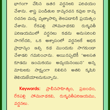
భాగంగా చేసిన ఇతర వర్ణనలని పరిచయం
చేశాను. శాస్త్ర పండితుల కావ్యరచన కవుల కావ్య
రచనల మధ్య వ్యత్యాసాన్ని తెలపడానికి ప్రయత్నం
చేశాను. రేకపల్లి సోమనాథకవి రుక్మవతీ
పరిణయములో వర్ణనలు కథను అనుసరించి
సాగలేదని, ఒక ఆశ్వాసంలో వర్ణనలకే అధిక
ప్రాధాన్యం ఇచ్చి కథ ముందుకు సాగకుండా
చేశాడని గమనించాను. అయినప్పటికీ “అలసత
కూడదు ఇంచుకయు అధ్యయనంబున” అన్న
మాటలకు సాక్ష్యంగా నిలిచిన అతని కృషిని
తెలియజేయాలనుకున్నాను.
Keywords:
ప్రాచీనసాహిత్యం, ప్రబంధం,
రేకపల్లి సోమనాథకవి, రుక్మవతీపరిణయము,
వర్ణనలు.