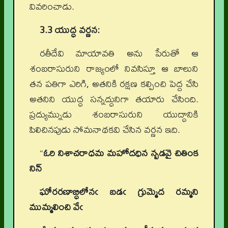
వివరించాడు.
3.3 యుద్ధ వర్ణన:
రతీదేవి మాయావతి అను పేరుతో ఆ
శంబరాసురుని రాజ్యంలో నివసిస్తూ ఆ బాలుని
తన పతిగా ఎరిగి, అతనికి రక్షణ కల్పించి పెద్ద చేసి
అతనిని యుద్ధ సన్నద్ధునిగా తయారు చేసింది.
ప్రద్యుమ్నుడు శంబరాసురుని యుద్ధానికి
పిలిచినపుడు సోమనాథకవి చేసిన వర్ణన ఇది.
“
ఓరి నిశాచరాధమ మహోదధిన న్బడవై చితింక
నిన్
ఘోరరణాబ్ధిలోనఁ బడఁ గ్రుమ్మెద రమ్మని
ముమ్మలించి వేఁ