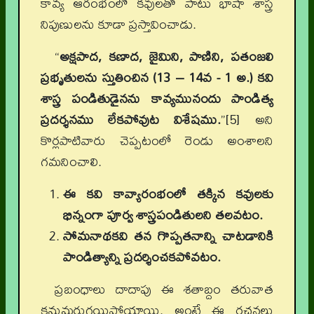
కావ్య ఆరంభంలో కవులతో పాటు భాషా శాస్త్ర
నిపుణులను కూడా ప్రస్తావించాడు.
“
అక్షపాద, కణాద, జైమిని, పాణిని, పతంజలి
ప్రభృతులను స్తుతించిన (13 – 14వ - 1 అ.) కవి
శాస్త్ర పండితుడైనను కావ్యమునందు పాండిత్య
ప్రదర్శనము లేకపోవుట విశేషము.
”[5] అని
కొర్లపాటివారు చెప్పటంలో రెండు అంశాలని
గమనించాలి.
ఈ కవి కావ్యారంభంలో తక్కిన కవులకు
భిన్నంగా పూర్వ శాస్త్రపండితులని తలవటం.
సోమనాథకవి తన గొప్పతనాన్ని చాటడానికి
పాండిత్యాన్ని ప్రదర్శించకపోవటం.
ప్రబంధాలు దాదాపు ఈ శతాబ్దం తరువాత
కనుమరుగయిపోయాయి. అంటే ఈ రచనలు