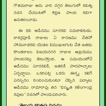
గౌతమరాజు అను వాని దగ్గర తెలుగులో కవిత్వ
రచన చేయుటలో శిక్షణ పొంది కవిగా
అవతరించాడు.
ఈ కవి అడిదము సూరకవి సమకాలికుడు.
కాకర్లపూడి రాజులు ఏ కారణము చేతనో
సోమనాథకవి యెడల విముఖులగుట చేత ఇతడు
కొంతకాలం విజయనగర రాజుల ఆశ్రయము
పొందినట్లు తెలుస్తోంది. ఆ సమయంలోనే
అడిదము సూరకవికి, ఇతనికి పొరపొచ్చాలు
ఏర్పడ్డాయి. ఒకరిపట్ల ఒకరు ఈర్ష్య కలిగి
పరస్పరం నిందించుకుంటూ చెప్పిన పద్యాలు
అడిదము రామారావు తన “విస్మృత కళింగాంధ్ర
కవులు” రచనలో పొందుపరిచారు.
“
తెలుఁగు కవిత్వపు మర్మము