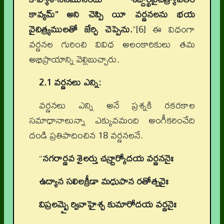
కావ్యమ్” అని చెప్పి యీ వర్ణనలను భయ
వైచిత్ర్యములతో జేర్చి చెప్పెను.
”[6] ఈ విధంగా
వర్ణనల గురించి వివిధ అలంకారికులు తమ
అభిప్రాయాన్ని వెల్లిబుచ్చారు.
2.1 వర్ణనలు ఎన్ని:
వర్ణనలు ఎన్ని అనే ప్రశ్నకి రకరకాల
సమాధానాలున్నా ఎక్కువమంది అంగీకరించేది
దండి ప్రతిపాదించిన 18 వర్ణనలనే.
“
నగరార్ణవ శైలర్తు చన్ద్రార్కోదయ వర్ణననైః
ఉద్యాన సలిలక్రీడా మధుపాన రతోత్సవైః
విప్రలమ్బై ర్వివాహైశ్చ కుమారోదయ వర్ణనైః