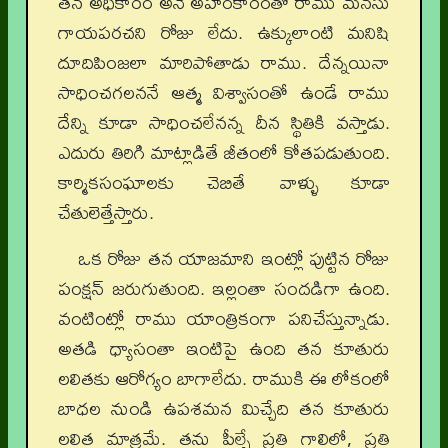
తన అధికారం అనే అహంకారంతో రాము మనసు
గాయపరచని రోజు లేదు. ఉక్కులాంటి మనిషి
దూదిపింజలా మారిపోతాడు రాము. దేన్నయినా
సాధించగలననే ఆత్మ విశ్వాసంతో ఉండే రాము
దేన్ని కూడా సాధించలేనన్న దీన స్థితికి వస్తాడు.
ఎదురు తిరిగి మాట్లాడితే జీతంలో కోతపడుతుంది.
కార్మికసంఘాలకు చెబితే వాళ్ళు కూడా
చేతులెత్తేస్తారు.
ఒక రోజు తన యాజమాని ఇంట్లో పుట్టిన రోజు
పంక్షన్‌ జరుగుతుంది. ఇల్లంతా సందడిగా ఉంది.
వంటింట్లో రాము యాంత్రికంగా పనిచేస్తున్నాడు.
అతడి ధ్యాసంతా ఇంటిపై ఉంది తన కూతురు
లలితకు ఆరోగ్యం బాగాలేదు. రాముకి ఈ లోకంలో
బాధల నుండి ఉపశమన మిచ్చేది తన కూతురు
లలిత మాత్రమే. తను పీల్చే ప్రతి గాలిలో, ప్రతి