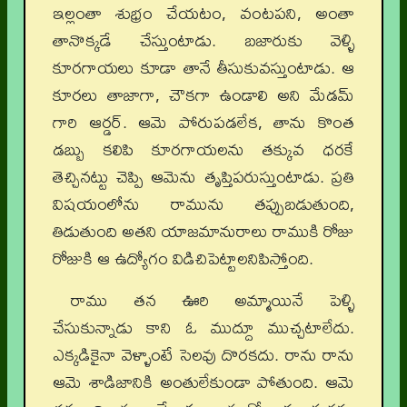
ఇల్లంతా శుభ్రం చేయటం, వంటపని, అంతా
తానొక్కడే చేస్తుంటాడు. బజారుకు వెళ్ళి
కూరగాయలు కూడా తానే తీసుకువస్తుంటాడు. ఆ
కూరలు తాజాగా, చౌకగా ఉండాలి అని మేడమ్‌
గారి ఆర్డర్‌. ఆమె పోరుపడలేక, తాను కొంత
డబ్బు కలిపి కూరగాయలను తక్కువ ధరకే
తెచ్చినట్టు చెప్పి ఆమెను తృప్తిపరుస్తుంటాడు. ప్రతి
విషయంలోను రామును తప్పుబడుతుంది,
తిడుతుంది అతని యాజమానురాలు రాముకి రోజు
రోజుకి ఆ ఉద్యోగం విడిచిపెట్టాలనిపిస్తోంది.
రాము తన ఊరి అమ్మాయినే పెళ్ళి
చేసుకున్నాడు కాని ఓ ముద్దూ ముచ్చటాలేదు.
ఎక్కడికైనా వెళ్ళాంటే సెలవు దొరకదు. రాను రాను
ఆమె శాడిజానికి అంతులేకుండా పోతుంది. ఆమె