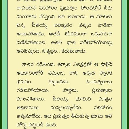
రావలసిన పరిహారం ప్రభుత్వం తొందర్లోనే నీకు
మంజూరు చేస్తుంది అని అంటాడు. ఆ మాటలు
విన్న సీతయ్య చలిజ్వరం వచ్చిన వాడిలా
అయిపోతాడు. అతడి శరీరమంతా ఒక్కసారిగా
వణికిపోతుంది. అతని ఛాతి పగిలిపోయేటట్లు
అనిపిస్తుంది. నిశ్శబ్దం.. కదులుతాడు.
కాలం గడిచింది. తర్వాతి ఎలక్షన్లలో ఆ పార్టీనే
అధికారంలోకి వస్తుంది. కాని అక్కడ స్మారక
భవనం కట్టబడదు. సంవత్సరాలు
గడిచిపోయాయి. పార్టీలు, ప్రభుత్వాలు
మారిపోతాయి. సీతయ్య భూమిని మాత్రం
అధికారులు దున్ననియ్యలేదు. పరిహారం
ఇవ్వనూలేదు. అది ప్రభుత్వం తీసుకున్న భూమి అని
బోర్డు పెట్టబడి ఉంది.