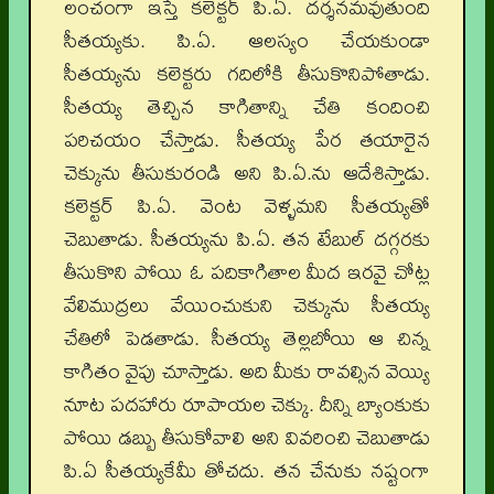
లంచంగా ఇస్తే కలెక్టర్‌ పి.ఏ. దర్శనమవుతుంది
సీతయ్యకు. పి.ఏ. ఆలస్యం చేయకుండా
సీతయ్యను కలెక్టరు గదిలోకి తీసుకొనిపోతాడు.
సీతయ్య తెచ్చిన కాగితాన్ని చేతి కందించి
పరిచయం చేస్తాడు. సీతయ్య పేర తయారైన
చెక్కును తీసుకురండి అని పి.ఏ.ను ఆదేశిస్తాడు.
కలెక్టర్‌ పి.ఏ. వెంట వెళ్ళమని సీతయ్యతో
చెబుతాడు. సీతయ్యను పి.ఏ. తన టేబుల్‌ దగ్గరకు
తీసుకొని పోయి ఓ పదికాగితాల మీద ఇరవై చోట్ల
వేలిముద్రలు వేయించుకుని చెక్కును సీతయ్య
చేతిలో పెడతాడు. సీతయ్య తెల్లబోయి ఆ చిన్న
కాగితం వైపు చూస్తాడు. అది మీకు రావల్సిన వెయ్యి
నూట పదహారు రూపాయల చెక్కు. దీన్ని బ్యాంకుకు
పోయి డబ్బు తీసుకోవాలి అని వివరించి చెబుతాడు
పి.ఏ సీతయ్యకేమీ తోచదు. తన చేనుకు నష్టంగా