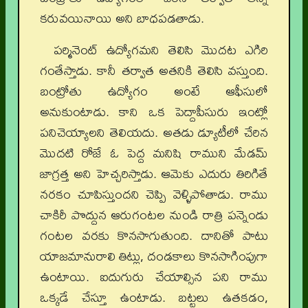
కరువయినాయి అని బాధపడతాడు.
పర్మినెంట్‌ ఉద్యోగమని తెలిసి మొదట ఎగిరి
గంతేస్తాడు. కానీ తర్వాత అతనికి తెలిసి వస్తుంది.
బంట్రోతు ఉద్యోగం అంటే ఆఫీసులో
అనుకుంటాడు. కాని ఒక పెద్దాపీసురు ఇంట్లో
పనిచెయ్యాలని తెలియదు. అతడు డ్యూటీలో చేరిన
మొదటి రోజే ఓ పెద్ద మనిషి రాముని మేడమ్‌
జాగ్రత్త అని హెచ్చరిస్తాడు. ఆమెకు ఎదురు తిరిగితే
నరకం చూపిస్తుందని చెప్పి వెళ్ళిపోతాడు. రాము
చాకిరీ పొద్దున ఆరుగంటల నుండి రాత్రి పన్నెండు
గంటల వరకు కొనసాగుతుంది. దానితో పాటు
యాజమానురాలి తిట్లు, దండకాలు కొనసాగింపుగా
ఉంటాయి. ఐదుగురు చేయాల్సిన పని రాము
ఒక్కడే చేస్తూ ఉంటాడు. బట్టలు ఉతకడం,