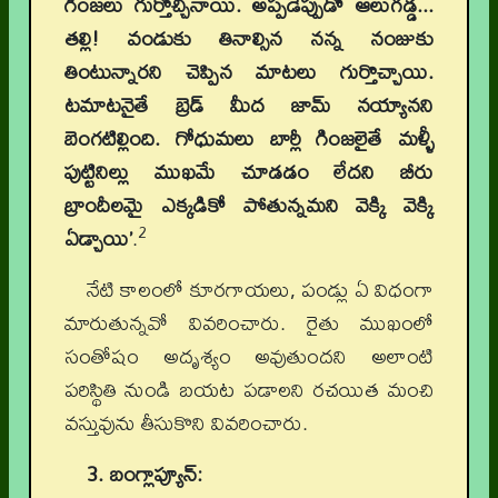
గింజలు గుర్తొచ్చినాయి. అప్పడెప్పుడో ఆలుగడ్డ...
తల్లి! వండుకు తినాల్సిన నన్న నంజుకు
తింటున్నారని చెప్పిన మాటలు గుర్తొచ్చాయి.
టమాటనైతే బ్రెడ్‌ మీద జామ్‌ నయ్యానని
బెంగటిల్లింది. గోధుమలు బార్లీ గింజలైతే మళ్ళీ
పుట్టినిల్లు ముఖమే చూడడం లేదని బీరు
బ్రాందీలమై ఎక్కడికో పోతున్నమని వెక్కి వెక్కి
2
ఏడ్చాయి’
.
నేటి కాలంలో కూరగాయలు, పండ్లు ఏ విధంగా
మారుతున్నవో వివరించారు. రైతు ముఖంలో
సంతోషం అదృశ్యం అవుతుందని అలాంటి
పరిస్థితి నుండి బయట పడాలని రచయిత మంచి
వస్తువును తీసుకొని వివరించారు.
3. బంగ్లాప్యూన్‌: