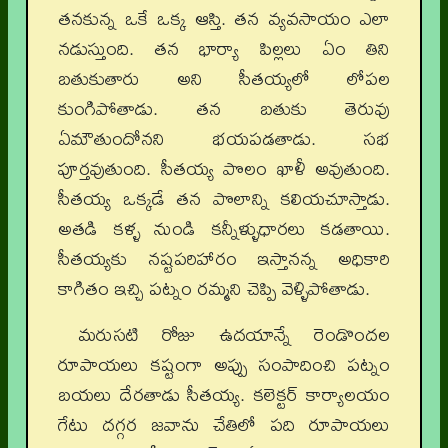
తనకున్న ఒకే ఒక్క ఆస్తి. తన వ్యవసాయం ఎలా
నడుస్తుంది. తన భార్యా పిల్లలు ఏం తిని
బతుకుతారు అని సీతయ్యలో లోపల
కుంగిపోతాడు. తన బతుకు తెరువు
ఏమౌతుందోనని భయపడతాడు. సభ
పూర్తవుతుంది. సీతయ్య పొలం ఖాళీ అవుతుంది.
సీతయ్య ఒక్కడే తన పొలాన్ని కలియచూస్తాడు.
అతడి కళ్ళ నుండి కన్నీళ్ళుధారలు కడతాయి.
సీతయ్యకు నష్టపరిహారం ఇస్తానన్న అధికారి
కాగితం ఇచ్చి పట్నం రమ్మని చెప్పి వెళ్ళిపోతాడు.
మరుసటి రోజు ఉదయాన్నే రెండొందల
రూపాయలు కష్టంగా అప్పు సంపాదించి పట్నం
బయలు దేరతాడు సీతయ్య. కలెక్టర్‌ కార్యాలయం
గేటు దగ్గర జవాను చేతిలో పది రూపాయలు