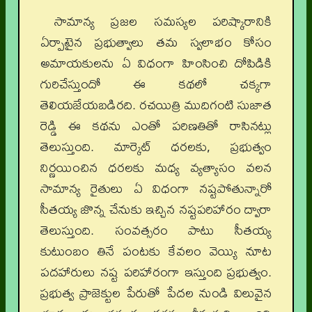
సామాన్య ప్రజల సమస్యల పరిష్కారానికి
ఏర్పాటైన ప్రభుత్వాలు తమ స్వలాభం కోసం
అమాయకులను ఏ విధంగా హింసించి దోపిడికి
గురిచేస్తుందో ఈ కథలో చక్కగా
తెలియజేయబడిరది. రచయిత్రి ముదిగంటి సుజాత
రెడ్డి ఈ కథను ఎంతో పరిణతితో రాసినట్లు
తెలుస్తుంది. మార్కెట్‌ ధరలకు, ప్రభుత్వం
నిర్ణయించిన ధరలకు మధ్య వ్యత్యాసం వలన
సామాన్య రైతులు ఏ విధంగా నష్టపోతున్నారో
సీతయ్య జొన్న చేనుకు ఇచ్చిన నష్టపరిహారం ద్వారా
తెలుస్తుంది. సంవత్సరం పాటు సీతయ్య
కుటుంబం తినే పంటకు కేవలం వెయ్యి నూట
పదహారులు నష్ట పరిహారంగా ఇస్తుంది ప్రభుత్వం.
ప్రభుత్వ ప్రాజెక్టుల పేరుతో పేదల నుండి విలువైన