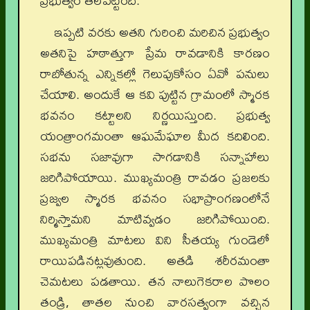
ప్రభుత్వం తలపెట్టింది.
ఇప్పటి వరకు అతని గురించి మరిచిన ప్రభుత్వం
అతనిపై హఠాత్తుగా ప్రేమ రావడానికి కారణం
రాబోతున్న ఎన్నికల్లో గెలుపుకోసం ఏవో పనులు
చేయాలి. అందుకే ఆ కవి పుట్టిన గ్రామంలో స్మారక
భవనం కట్టాలని నిర్ణయిస్తుంది. ప్రభుత్వ
యంత్రాంగమంతా ఆఘమేఘాల మీద కదిలింది.
సభను సజావుగా సాగడానికి సన్నాహాలు
జరిగిపోయాయి. ముఖ్యమంత్రి రావడం ప్రజలకు
ప్రజ్వల స్మారక భవనం సభాప్రాంగణంలోనే
నిర్మిస్తామని మాటివ్వడం జరిగిపోయింది.
ముఖ్యమంత్రి మాటలు విని సీతయ్య గుండెలో
రాయిపడినట్లవుతుంది. అతడి శరీరమంతా
చెమటలు పడతాయి. తన నాలుగెకరాల పొలం
తండ్రి, తాతల నుంచి వారసత్వంగా వచ్చిన