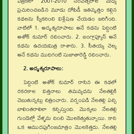
పత్రికలో 2001-2010 సంవత్సరాల మధ్య
ప్రచురించబడిన మూడు దోపిడీ ఇతివృత్తం కల్గిన
కథలను స్వీకరించి విశ్లేషణ చేయడం జరిగింది.
వాటిలో 1. అదృశ్యరూపాలు అనే కథను పెద్దింటి
అశోక్‌ కుమార్‌ రచించారు. 2. బంగ్లాప్యూన్‌ అనే
కథను ఉదయమిత్ర రాశారు. 3. సీతయ్య చెల్క
అనే కథను ముదిగంటి సుజాతారెడ్డి రచించారు.
2. అదృశ్యరూపాలు:
పెద్దింటి అశోక్‌ కుమార్‌ రాసిన ఈ కథలో
రకరకాల విత్తనాలు తమవ్యధను నేలతల్లికి
చెబుతున్నట్లు చిత్రించారు. వర్షంపడి నేలతల్లి పచ్చి
బాలింతరాలిలా కన్పిస్తుంది. మొక్కలు నేలతల్లి
గుండెల్లో వేళ్ళను దించి మొలకెత్తుతున్నాయి. కాని
ఒక ఆముదపుగింజమాత్రం మొలకెత్తదు. నేలతల్లి