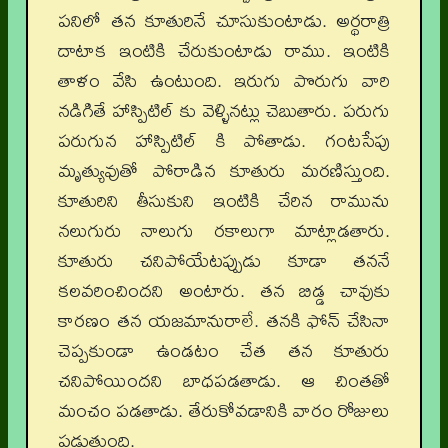
పనిలో తన కూతురినే చూసుకుంటాడు. అర్థరాత్రి
దాటాక ఇంటికి చేరుకుంటాడు రాము. ఇంటికి
తాళం వేసి ఉంటుంది. ఇరుగు పొరుగు వారి
నడిగితే హాస్పిటిల్‌ కు వెళ్ళినట్లు చెబుతారు. పరుగు
పరుగున హాస్పిటిల్‌ కి పోతాడు. గంటసేపు
మృత్యువుతో పోరాడిన కూతురు మరణిస్తుంది.
కూతురిని తీసుకుని ఇంటికి చేరిన రామును
నలుగురు నాలుగు రకాలుగా మాట్లాడతారు.
కూతురు చనిపోయేటప్పుడు కూడా తననే
కలవరించిందని అంటారు. తన బిడ్డ చావుకు
కారణం తన యజమానురాలే. తనకి ఫోన్‌ చేసినా
చెప్పకుండా ఉండటం చేత తన కూతురు
చనిపోయిందని బాధపడతాడు. ఆ చింతతో
మంచం పడతాడు. తేరుకోవడానికి వారం రోజులు
పడుతుంది.