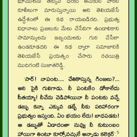
భూములను తక్కువ ధరకు తీసుకుని వారిని
కూలీలుగా మారుస్తున్నాయి అని తెలియజేసే
ఉద్దేశంలో ఈ కథ రాయబడిరది. ప్రభుత్వ
విధానాలు ప్రజలుకు మేలు చేసేవిగా ఉండాలికాని
సామాన్యులను ఇబ్బందులకు గురి చేసేలా
ఉండకూడదని ఈ కథ ద్వారా సమాజానికి
తెలియజేసే ప్రయత్నం చేసారు రచయిత్రి
ముదిగంటి సుజాతరెడ్డి.
‘
సార్‌! నాపంట.... చేతికొస్తున్న గింజలు?...
అని పైకి గులిగాడు. నీ పంటకేం డోకాలేదు
సీతయ్యా! నీచేను చెడిపోయినా నీ పంటకు వచ్చే
డబ్బు కన్నా ఎక్కువ డబ్బే నీకు పరిహారంగా
ప్రభుత్వం ఇస్తుంది. ఏం భయం లేదు! బాధపడకు!
ఆ డబ్బుతో ఏడాదంతా నువ్వు నీ కుటుంబం
5
హాయిగా తింటూ కూర్చోవచ్చులే అన్నాడు కలెక్టర్
‌’.