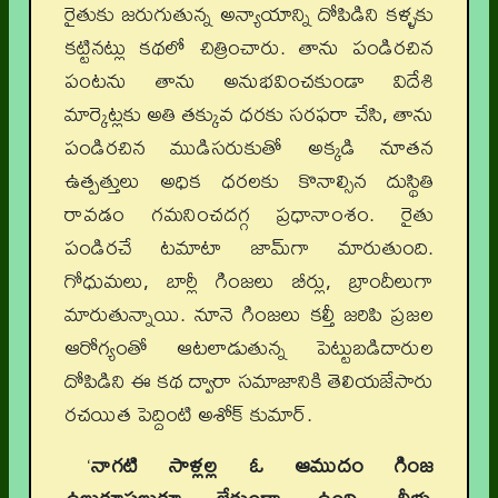
రైతుకు జరుగుతున్న అన్యాయాన్ని దోపిడిని కళ్ళకు
కట్టినట్లు కథలో చిత్రించారు. తాను పండిరచిన
పంటను తాను అనుభవించకుండా విదేశి
మార్కెట్లకు అతి తక్కువ ధరకు సరఫరా చేసి, తాను
పండిరచిన ముడిసరుకుతో అక్కడి నూతన
ఉత్పత్తులు అధిక ధరలకు కొనాల్సిన దుస్థితి
రావడం గమనించదగ్గ ప్రధానాంశం. రైతు
పండిరచే టమాటా జామ్‌గా మారుతుంది.
గోధుమలు, బార్లీ గింజలు బీర్లు, బ్రాందీలుగా
మారుతున్నాయి. నూనె గింజలు కల్తీ జరిపి ప్రజల
ఆరోగ్యంతో ఆటలాడుతున్న పెట్టుబడిదారుల
దోపిడిని ఈ కథ ద్వారా సమాజానికి తెలియజేసారు
రచయిత పెద్దింటి అశోక్‌ కుమార్‌.
‘
నాగటి సాళ్లల్ల ఓ ఆముదం గింజ