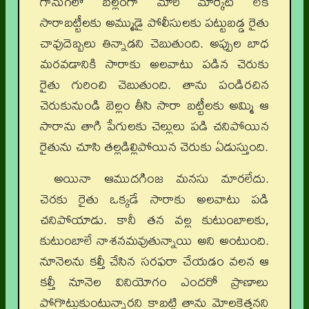
గానుగలో బెల్లంగా మారి మార్కెట్‌ లేక
సారాబట్టీలకు అమ్ముడై పోలీసులకు పట్టుబడ్డ రైతు
చావుదెబ్బలు తిన్నాడని చెబుతుంది. అప్పుల బాధ
మరవడానికి సారాకు అలవాటు పడిన చెరుకు
రైతు గురించి చెబుతుంది. తాను పండిరచిన
చెరుకునుండి బెల్లం తీసి సారా బట్టీలకు అమ్మి ఆ
సారాను తాగి పేగులకు చెల్లులు పడి చనిపోయిన
రైతును చూసి తల్లడిల్లిపోయిన చెరుకు ఏడుస్తుంది.
అయినా ఆముదగింజ మనసు మారలేదు.
చెరకు రైతు ఒక్కడే సారాకు అలవాటు పడి
చనిపోయాడు. కానీ తన వల్ల కుటుంబాలకు,
కుటుంబాలే నాశనమవుతున్నాయి అని అంటుంది.
నూనెలను కల్తీ చేసిన సరఫరా చేయడం వలన ఆ
కల్తీ నూనెల వినియోగం ఎందరో ప్రాణాలు
పోగొట్టుకుంటున్నారని కాబట్టి తాను మోలకెత్తనని