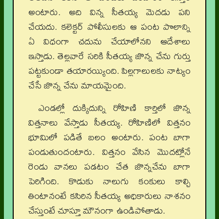
అంటారు. అది విన్న సీతయ్య మెదడు పని
చేయదు. కలెక్టర్‌ పోలీసులకు ఆ పంట పొలాన్ని
ఏ విధంగా చదును చేయాలోనని ఆదేశాలు
ఇస్తాడు. తెల్లవారే సరికి సీతయ్య జొన్న చేను గుర్తు
పట్టకుండా తయారయ్యింది. పిల్లగాలులకు నాట్యం
చేసే జొన్న చేను మాయమైంది.
ఎండల్లో దుక్కిదున్ని రోహిణి కార్తిలో జొన్న
విత్తనాలు వేస్తాడు సీతయ్య. రోహిణిలో విత్తనం
భూమిలో పడితే బలం అంటారు. పంట బాగా
పండుతుందంటారు. విత్తనం వేసిన మొదట్లోనే
రెండు వానలు పడటం చేత జొన్నచేను బాగా
పెరిగింది. కొడుకు నాలుగు కంకులు కాల్చి
తింటానంటే కసిరిన సీతయ్య అధికారులు నాశనం
చేస్తుంటే చూస్తూ మౌనంగా ఉండిపోతాడు.