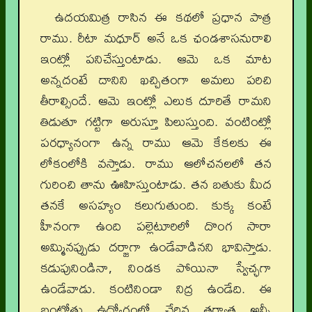
ఉదయమిత్ర రాసిన ఈ కథలో ప్రధాన పాత్ర
రాము. రీటా మధూర్‌ అనే ఒక ఛండశాసనురాలి
ఇంట్లో పనిచేస్తుంటాడు. ఆమె ఒక మాట
అన్నదంటే దానిని ఖచ్చితంగా అమలు పరిచి
తీరాల్సిందే. ఆమె ఇంట్లో ఎలుక దూరితే రామని
తిడుతూ గట్టిగా అరుస్తూ పిలుస్తుంది. వంటింట్లో
పరధ్యానంగా ఉన్న రాము ఆమె కేకలకు ఈ
లోకంలోకి వస్తాడు. రాము ఆలోచనలలో తన
గురించి తాను ఊహిస్తుంటాడు. తన బతుకు మీద
తనకే అసహ్యం కలుగుతుంది. కుక్క కంటే
హీనంగా ఉంది పల్లెటూరిలో దొంగ సారా
అమ్మినప్పుడు దర్జాగా ఉండేవాడినని భావిస్తాడు.
కడుపునిండినా, నిండక పోయినా స్వేచ్ఛగా
ఉండేవాడు. కంటినిండా నిద్ర ఉండేది. ఈ
బంట్రోతు ఉద్యోగంలో చేరిన తర్వాత అన్నీ