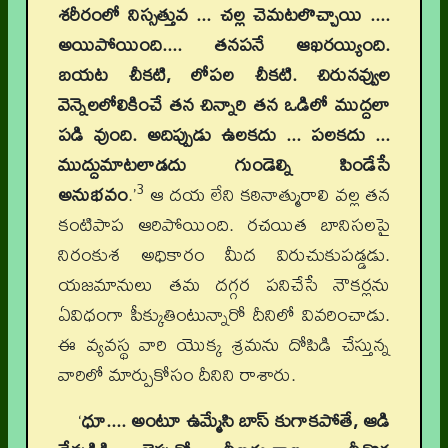
శరీరంలో నిస్సత్తువ ... చల్ల చెమటలొచ్చాయి ....
అయిపోయింది.... తనపనే ఆఖరయ్యింది.
బయట చీకటి, లోపల చీకటి. చిరునవ్వుల
వెన్నెలలోలికించే తన చిన్నారి తన ఒడిలో ముద్దలా
పడి వుంది. అదిప్పుడు ఉలకదు ... పలకదు ...
ముద్దుమాటలాడదు గుండెల్ని పిండేసే
3
అనుభవం
.’
ఆ దయ లేని కఠినాత్మురాలి వల్ల తన
కంటిపాప ఆరిపోయింది. రచయిత బానిసలపై
నిరంకుశ అధికారం మీద విరుచుకుపడ్డడు.
యజమానులు తమ దగ్గర పనిచేసే నౌకర్లను
ఏవిధంగా పీక్కుతింటున్నారో దీనిలో వివరించాడు.
ఈ వ్యవస్థ వారి యొక్క శ్రమను దోపిడి చేస్తున్న
వారిలో మార్పుకోసం దీనిని రాశారు.
‘
ధూ.... అంటూ ఉమ్మేసి బాస్‌ కుగాకపోతే, ఆడి