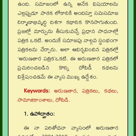
ఉంది. సమాజంలో ఉన్న అనేక విషయాలను
ఎల్లప్పుడూ పాఠక లోకానికి అందిస్తూ సమసమాజ
నిర్మాణాభివృద్ధి దిశగా కథానిక కొనసాగుతుంది.
ప్రజల్లో మార్పును తీసుకువచ్చే ప్రధాన సాధనాల్లో
పత్రిక ఒకటి. అందుకే సమాజపు నాల్గవ స్థంభంగా
పత్రికలను చేర్చారు. అలా ఆవిర్భవించిన పత్రికల్లో
‘అరుణతార పత్రిక’ఒకటి. ఈ అరుణతార పత్రికలో
ప్రచురించబడిన కొన్ని దోపిడీ కథలను
విశ్లేషంచడమే ఈ వ్యాస ముఖ్య ఉద్దేశం.
Keywords:
అరుణతార, పత్రికలు, కథలు,
సామాజికాంశాలు, దోపిడి.
1. ఉపోద్ఘాతం:
ఈ నా పరిశోధనా వ్యాసంలో అరుణతార