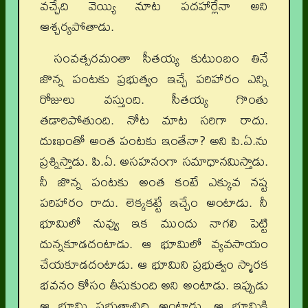
వచ్చేది వెయ్యి నూట పదహార్లేనా అని
ఆశ్చర్యపోతాడు.
సంవత్సరమంతా సీతయ్య కుటుంబం తినే
జొన్న పంటకు ప్రభుత్వం ఇచ్చే పరిహారం ఎన్ని
రోజులు వస్తుంది. సీతయ్య గొంతు
తడారిపోతుంది. నోట మాట సరిగా రాదు.
దుఃఖంతో అంత పంటకు ఇంతేనా? అని పి.ఏ.ను
ప్రశ్నిస్తాడు. పి.ఏ. అసహనంగా సమాధానమిస్తాడు.
నీ జొన్న పంటకు అంత కంటే ఎక్కువ నష్ట
పరిహారం రాదు. లెక్కకట్టే ఇచ్చేం అంటాడు. నీ
భూమిలో నువ్వు ఇక ముందు నాగలి పెట్టి
దున్నకూడదంటాడు. ఆ భూమిలో వ్యవసాయం
చేయకూడదంటాడు. ఆ భూమిని ప్రభుత్వం స్మారక
భవనం కోసం తీసుకుంది అని అంటాడు. ఇప్పుడు
ఆ భూమి ప్రభుత్వానిది అంటాడు. ఆ భూమికి