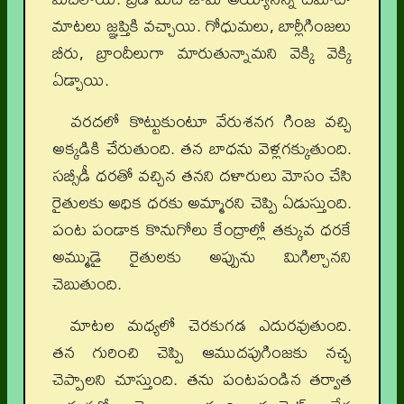
మాటలు జ్ఞప్తికి వచ్చాయి. గోధుమలు, బార్లీగింజలు
బీరు, బ్రాందీలుగా మారుతున్నామని వెక్కి వెక్కి
ఏడ్చాయి.
వరదలో కొట్టుకుంటూ వేరుశనగ గింజ వచ్చి
అక్కడికి చేరుతుంది. తన బాధను వెళ్లగక్కుతుంది.
సబ్సీడీ ధరతో వచ్చిన తనని దళారులు మోసం చేసి
రైతులకు అధిక ధరకు అమ్మారని చెప్పి ఏడుస్తుంది.
పంట పండాక కొనుగోలు కేంద్రాల్లో తక్కువ ధరకే
అమ్ముడై రైతులకు అప్పును మిగిల్చానని
చెబుతుంది.
మాటల మధ్యలో చెరకుగడ ఎదురవుతుంది.
తన గురించి చెప్పి ఆముదపుగింజకు నచ్చ
చెప్పాలని చూస్తుంది. తను పంటపండిన తర్వాత