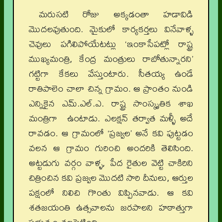
మరుసటి రోజు అక్కడంతా హడావిడి
మొదలవుతుంది. మైకులో కార్యకర్తలు వినేవాళ్ళ
చెవులు పగిలిపోయేటట్లు ‘ఇంకాసేపట్లో రాష్ట్ర
ముఖ్యమంత్రి, కేంద్ర మంత్రులు రాబోతున్నారని’
గట్టిగా కేకలు వేస్తుంటారు. సీతయ్య ఉండే
రాతిపాలెం చాలా చిన్న గ్రామం. ఆ ప్రాంతం నుండి
ఎన్నికైన ఎమ్‌.ఎల్‌.ఎ. రాష్ట్ర సాంస్కృతిక శాఖ
మంత్రిగా ఉంటాడు. ఎలక్షన్‌ తర్వాత మళ్ళీ అదే
రావడం. ఆ గ్రామంలో ‘ప్రజ్వల’ అనే కవి పుట్టడం
వలన ఆ గ్రామం గురించి అందరికి తెలిసింది.
అట్టడుగు వర్గం వాళ్ళ, పేద రైతుల వెట్టి చాకిరిని
చిత్రించిన కవి ప్రజ్వల మొదటి సారి దీనులు, ఆర్తుల
పక్షంలో నిలిచి గొంతు విప్పినవాడు. ఆ కవి
శతజయంతి ఉత్సవాలను జరపాలని హఠాత్తుగా