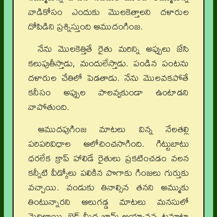
వాడికోసం ఎందుకు మొలకెత్తాలని దళారుల
దోపిడిని ప్రశ్నిస్తుంది ఆముదంగింజ.
నేను మొలకెత్తితే రైతు మరిన్ని అప్పులు జేసి
కలుపుతీస్తాడు, మందులేస్తాడు. పండిన పంటను
దళారుల చేతిలో పెడతాడు. నేను మొలవకపోతే
కనీసం అప్పుల పాలవ్వకుండా ఉంటాడని
వాపోతుంది.
ఆముదపుగింజ మాటలు విన్న నేలతల్లి
పరిపరివిధాల ఆలోచించసాగింది. గిట్టుబాటు
ధరలేక క్రాప్‌ హాలిడే రైతులు ప్రకటించడం వలన
కన్నీటి వీడ్కోలు పలికిన పొగాకు గింజలు గుర్తుకు
వచ్చాయి. వండుకు తినాల్సిన తనని అమ్ముకు
తింటున్నారని ఆలుగడ్డ మాటలు మనసులో
మెదిలాయి. బ్రెడ్‌ మీద జామ్‌ అయ్యానన్న టమాటా