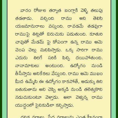
వారం రోజుల తర్వాత బంగ్లాకి వెళ్ళి తలుపు
తడతాడు. వచ్చింది రాము అని తెలిసి
యజమానురాలు వస్తుంది. రావడమే తడవుగా
రాముపై తిట్లతో విరుచుకు పడుతుంది. కూతురి
చావుతో మేడమ్‌ పై కోపంగా ఉన్న రాము ఆమె
చెంప చెల్లు మనిపిస్తాడు. ఒక్క సారిగా రాము
ఎదురు తిరిగే సరికి పిచ్చి దయిపోతుంది.
నానామాటలు అంటుంది. ఉద్యోగం నుండి
తీసేస్తాను అనికేకలు వేస్తుంది. రాము ఆమె ముఖం
మీద ఉమ్మేసి ఈ ఉద్యోగం కాకపోతే, అడుక్కు తిని
బతుకుతాను అని చెప్పి అక్కడి నుండి తలెత్తుకొని
నడుచుకుంటూ వెళ్తాడు. అలా వెళ్తున్న రాము
యుద్ధంలో సైనికుడిలా కన్పిస్తాడు.
ధనిక వర్గాలు, పేద వర్గాలును ఎంత హీనంగా