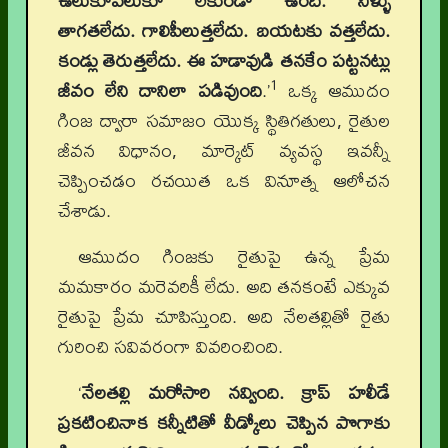
ఉలుకూపలుకూ లేకుండా ఉంది. నీళ్ళు
తాగతలేదు. గాలిపీలుత్తలేదు. బయటకు వత్తలేదు.
కండ్లు తెరుత్తలేదు. ఈ హడావుడి తనకేం పట్టనట్లు
1
జీవం లేని దానిలా పడివుంది
.’
ఒక్క ఆముదం
గింజ ద్వారా సమాజం యొక్క స్థితిగతులు, రైతుల
జీవన విధానం, మార్కెట్‌ వ్యవస్థ ఇవన్నీ
చెప్పించడం రచయిత ఒక వినూత్న ఆలోచన
చేశాడు.
ఆముదం గింజకు రైతుపై ఉన్న ప్రేమ
మమకారం మరెవరికీ లేదు. అది తనకంటే ఎక్కువ
రైతుపై ప్రేమ చూపిస్తుంది. అది నేలతల్లితో రైతు
గురించి సవివరంగా వివరించింది.
‘
నేలతల్లి మరోసారి నవ్వింది. క్రాప్‌ హలీడే
ప్రకటించినాక కన్నీటితో వీడ్కోలు చెప్పిన పొగాకు