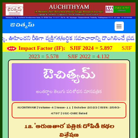
ఔచిత్యమ్
☰
ని రీతిగా వ్యక్తిగత/ఆర్థిక సమాచారాన్ని దొంగిలించే ప్రమాదకర
Impact Factor (IF):
SJIF 2024 = 5.897
SJIF
2023 = 5.578 SJIF 2022 = 4.132
ఔచిత్యమ్
అంతర్జాల తెలుగు పరిశోధన మాసపత్రిక
AUCHITHYAM | Volume-4 | Issue-11 | October 2023 | ISSN: 2583-
4797 | UGC-CARE listed
12. 'అరుణతార' పత్రిక: దోపిడీ కథల
విశ్లేషణ