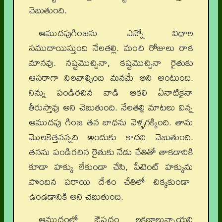
చెబుతుంది.
ఆముదపుగింజను ఎన్నో విధాల
సముదాయిస్తుంది నేలతల్లి. మంచి రోజులు రాక
మానవు. నష్టమొచ్చినా, కష్టమొచ్చినా రైతుకు
ఆసరాగా నిలవాల్సింది మనమే అని అంటుంది.
నిన్ను పండిరచిన వాడి ఆకలి ఏనాటికైనా
తీరుస్తావు అని చెబుతుంది. నేలతల్లి మాటలు విన్న
ఆముదపు గింజ తన బాధను వెళ్ళగక్కింది. తాను
మొలకెత్తనన్నది అందుకు కాదని చెబుతుంది.
తనను పండిరచిన రైతుకు నేడు చేతితో తాకడానికి
కూడా హక్కు లేకుండా చేసి, పేటెంట్‌ హక్కును
పొందిన పరాయి దేశం చేతిలో చిక్కకుండా
ఉండడానికి అని చెబుతుంది.
ఆముదంలో ఔషధం లక్షణాలున్నాయని