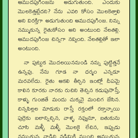
ఆముదపుగింజను అడుగుతుంది. ఎందుకు
మొలకెత్తట్లేదని? నేను ఎవరి కోసం మొలకెత్తాలి
అని విరక్తిగా అడుగుతుంది ఆముదపుగింజ. నిన్ను
నమ్ముకున్న రైతుకోసం అని అంటుంది నేలతల్లి.
ఆముదపుగింజ చిన్నగా నవ్వింది. నేలతల్లితో ఇలా
అంటుంది.
నా పుట్టుక మొదలయిననుండి నన్ను పుట్టిత్తనే
ఉన్నవు. నేను గూడ నా ధర్మం ఎన్నడూ
మరవలేదు. రైతు ఆకలి తీర్చిన ఇంట్లో దీపమై
కాలిన కూరకు నారకు రుచిని తెచ్చిన కడుపునొస్తే,
కాళ్ళు గుంజితే మందు చుక్కనై మంచిగ జేసిన.
చిన్నపిల్లల మాడుకు రాస్తే రక్తంలో రక్తాన్నాయి
పుర్రెకు బలాన్నిచ్చిన, వాళ్ళ నవ్వునూ, బతుకును
చూసి మళ్ళీ మళ్ళీ మొలకై లేచిన, ఇప్పుడు
నమ్ముకున్న వాడిని నడిమికి ముంచి అమ్ముకున్న