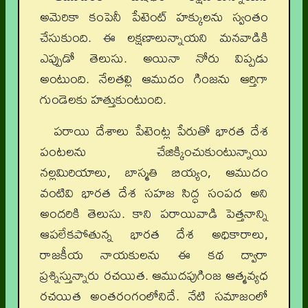
అమెరికా కంపెనీ పేటెంట్‌ హక్కులను స్వంతం
చేసుకుంది. ఈ లక్షణాలున్నాయని మనవాడికి
ఎప్పుడో తెలుసు. అయినా నోరు విప్పడు
అంటుంది. నేలతల్లి ఆముదం గింజను ఆర్తిగా
గుండెలకు హత్తుకుంటుంది.
పరాయి దేశాలు పేటెంట్ల పేరుతో భారత దేశ
పంటలను చేజిక్కించుకుంటున్నాయి
నల్లమిరియాలు, బాస్మతి బియ్యం, ఆముదం
వంటివి భారత దేశ సహజ సిద్ధ సంపద అని
అందరికి తెలుసు. కాని పరాయివాడి పెత్తనాన్ని
ఆపలేకపోతున్న భారత దేశ అధికారాలు,
రాజకీయ నాయకులను ఈ కథ ద్వారా
ప్రశ్నిస్తున్నారు రచయిత. ఆముదపుగింజ ఆత్మవ్యధ
రచయిత అంతరంగంలోనిదే. నేటి సమాజంలో