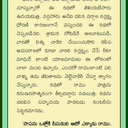
చూస్తున్నారో ఈ కథలో తెలియజేసారు
ఉదయమిత్ర. వర్గపోరు అనేది ధనిక వర్గాల నిర్లక్ష్య
ధోరణి కారణంగానే వస్తుందని ఈ కథలో
చెప్పబడిరది. శ్రామిక దోపిడికి అలవాటుపడి,
వారితో నిత్య చాకిరి చేయించుకొని కనీస
అవసరాలలో కూడా వారిని నిర్లక్ష్యం చేసే రీటా
మాధుర్‌ లాంటి యాజమానులు ఈ లోకంలో
చాలా మంది ఉన్నారు. ఎందరో రాములాంటి పని
వాళ్ళు తమ జీవితాలను వెట్టిచాకిరీ చేస్తూ త్యాగం
చేస్తున్నారు. కథలో రాము పాత్రను
కరుణరసాత్మకంగా తీర్చిదిద్దారు రచయిత్రి. కథను
చదివిన సహృదయ పాఠకుడు కంటనీరు
పెట్టకమానడు.
‘పాపను ఒళ్లోకి దీసుకుని ఆటో ఎక్కాడు రాము.