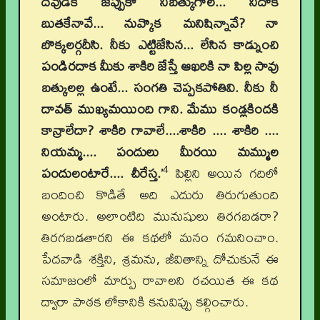
దేవుడికి జెప్పుకో నీబత్కుగాల... నీదొక
బుతకేనావే... నువ్కొక మనిషిన్నావే? నా
బొక్కలర్గదీసి. నీకు ఎట్టిజేసిన... లేసిన కాడ్నుంచి
పండిరదాక మీకు శాకిరి జేస్తే ఆఖరికి నా పిల్ల సావు
బత్కులల్ల ఉంటే... సంగతి చెప్పకపోతివి. నీకు నీ
దావత్‌ ముఖ్యమయింది గాని. మేము కండ్లకిందకి
కాన్రాలేదా? శాకిరి గావాలే....శాకిరి .... శాకిరి ....
నియమ్మ.... పందులు మీరయి మమ్ముల
4
పందులంటారే.... చీరేస్త.’
పిల్లిని అయిన గదిలో
బందించి కొడితే అది ఎదురు తిరుగుతుంది
అంటారు. అలాంటిది మునుషులు తిరగబడరా?
తిరగబడతారని ఈ కథలో మనం గమనించాం.
పేదవాడి శక్తిని, శ్రమను, జీవితాన్ని దోచుకునే ఈ
సమాజంలో మార్పు రావాలని రచయిత ఈ కథ
ద్వారా పాఠక లోకానికి కనువిప్పు కల్గించారు.