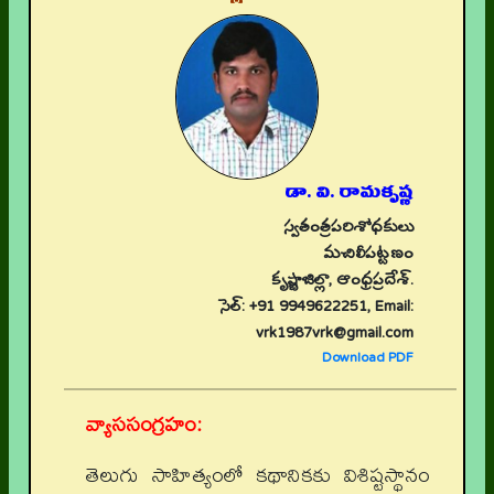
డా. వి. రామకృష్ణ
స్వతంత్రపరిశోధకులు
మచిలీపట్టణం
కృష్ణాజిల్లా, ఆంధ్రప్రదేశ్.
సెల్: +91 9949622251, Email:
vrk1987vrk@gmail.com
Download PDF
వ్యాససంగ్రహం:
తెలుగు సాహిత్యంలో కథానికకు విశిష్టస్థానం