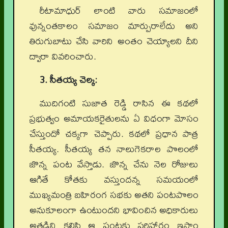
రీటామాధుర్‌ లాంటి వారు సమాజంలో
వున్నంతకాలం సమాజం మార్పురాలేదు అని
తిరుగుబాటు చేసి వారిని అంతం చెయ్యాలని దీని
ద్వారా వివరించారు.
3. సీతయ్య చెల్క:
ముదిగంటి సుజాత రెడ్డి రాసిన ఈ కథలో
ప్రభుత్వం అమాయకరైతులను ఏ విధంగా మోసం
చేస్తుందో చక్కగా చెప్పారు. కథలో ప్రధాన పాత్ర
సీతయ్య. సీతయ్య తన నాలుగెకరాల పొలంలో
జొన్న పంట వేస్తాడు. జొన్న చేను నెల రోజులు
ఆగితే కోతకు వస్తుందన్న సమయంలో
ముఖ్యమంత్రి బహిరంగ సభకు అతని పంటపొలం
అనుకూలంగా ఉంటుందని భావించిన అధికారులు
అతడిని కలిసి ఆ పంటకు పరిహారం ఇస్తాం