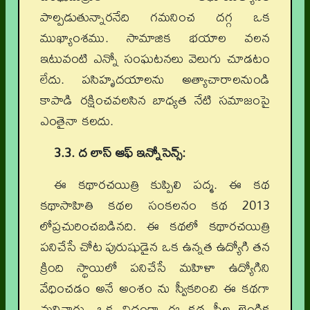
పాల్పడుతున్నారనేది గమనించ దగ్గ ఒక
ముఖ్యాంశము. సామాజిక భయాల వలన
ఇటువంటి ఎన్నో సంఘటనలు వెలుగు చూడటం
లేదు. పసిహృదయాలను అత్యాచారాలనుండి
కాపాడి రక్షించవలసిన బాధ్యత నేటి సమాజంపై
ఎంతైనా కలదు.
3.3. ద లాస్ ఆఫ్ ఇన్నోసెన్స్:
ఈ కథారచయిత్రి కుప్పిలి పద్మ. ఈ కథ
కథాసాహితి కథల సంకలనం కథ 2013
లోప్రచురించబడినది. ఈ కథలో కథారచయిత్రి
పనిచేసే చోట పురుషుడైన ఒక ఉన్నత ఉద్యోగి తన
క్రింది స్థాయిలో పనిచేసే మహిళా ఉద్యోగిని
వేధించడం అనే అంశం ను స్వీకరించి ఈ కథగా
మలిచారు. ఒక విధంగా ఈ కథ స్త్రీల లైంగిక