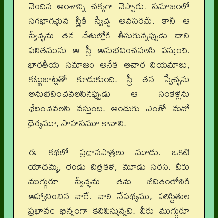
చెందిన అంశాన్ని చక్కగా చెప్పారు. సమాజంలో
సగభాగమైన స్త్రీకి స్వేచ్ఛ అవసరమే. కానీ ఆ
స్వేచ్ఛను తన చేతుల్లోకి తీసుకున్నప్పుడు దాని
ఫలితమును ఆ స్త్రీ అనుభవించవలసి వస్తుంది.
భారతీయ సమాజం అనేక ఆచార నియమాలు,
కట్టుబాట్లతో కూడుకుంది. స్త్రీ తన స్వేచ్ఛను
అనుభవించవలసినప్పుడు ఆ సంకెళ్లను
ఛేదించవలసి వస్తుంది. అందుకు ఎంతో మనో
ధైర్యమూ, సాహసమూ కావాలి.
ఈ కథలో ప్రధానపాత్రలు మూడు. ఒకటి
యాదమ్మ, రెండు చిత్రకళ, మూడు సరస. వీరు
ముగ్గురూ స్వేచ్ఛను తమ జీవితంలోనికి
ఆహ్వానించిన వారే. వారి నేపథ్యము, పరిస్థితుల
ప్రభావం భిన్నంగా కనిపిస్తున్నవి. వీరు ముగ్గురూ