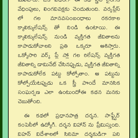
వేధింపులు, లింగవివక్షకు చెందుతుంది. వర్కప్లేస్
లో గల మానవసంబంధాలు రకరకాల
క్యాలిక్యులేషన్స్ తో నిండి ఉంటాయి. ఈ
క్యాలిక్యులేషన్స్ నుండి వ్యక్తిగత జీవితాలను
కాపాడుకోవాలని ప్రతి ఒక్కరూ ఆశిస్తారు.
ఒక్కోసారి వర్క్ ప్లే స్లో గల రిలేషన్స్ వ్యక్తిగత
జీవితాన్ని డామినేట్ చేసినప్పుడు, వ్యక్తిగత జీవితాన్ని
కాపాడుకోలేక పట్టు కోల్పోతాం. ఆ పట్టును
కోల్పోయేటప్పుడు ఒక స్త్రీ పొందే మానసిక
సంఘర్షణ ఎలా ఉంటుందోఈ కథన మనకు
చెబుతోంది.
ఈ కథలో ప్రధానపాత్ర దర్శన. సాఫ్ట్వేర్
కంపెనీలో ఉద్యోగి. దర్శన విహాన్ ను ప్రేమిస్తుంది.
విహన్ విదేశాలలో సినిమా దర్శకుడిగా పని