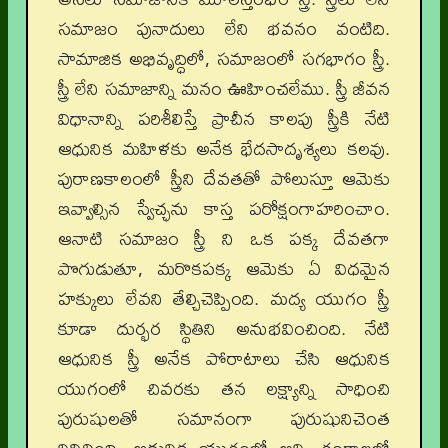
సమాజం పునాదులు లేని భవనం వంటిది.
సామాజిక అభివృద్ధిలో, సమాజంలో సగభాగం స్త్రీ.
స్త్రీ లేని సమాజాన్ని మనం ఊహించలేము. స్త్రీ జీవన
విధానాన్ని పరిశీలిస్తే ప్రాచీన కాలపు స్త్రీకి నేటి
ఆధునిక మహిళకు అనేక భేదసాదృశ్యలు కలవు.
పురాణకాలంలో స్త్రీని దేవతతో పోలుస్తూ ఆమెకు
ఇవ్వాల్సిన స్వేచ్ఛను కాస్త పరోక్షంగాహరించాం.
ఆనాటి సమాజం స్త్రీ ని ఒక పక్క దేవతగా
పొగుడుతూ, మరొకపక్క ఆమెకు ఏ విధమైన
హక్కులు లేవని తేల్చిచెప్పింది. మద్య యుగం స్త్రీ
కూడా దుర్భర స్థితిని అనుభవించింది. నేటి
ఆధునిక స్త్రీ అనేక పోరాటాలు చేసి ఆధునిక
యుగంలో చివరకు తన లక్ష్యాన్ని సాధించి
పురుషులతో సమానంగా పురుషునిచెంత