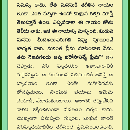
సమస్య కాదు. లేత మనసుకి తగిలిన గాయం
ఇంకా ఎంత పచ్చిగా ఉందో మిథున కళ్లని చూస్తే
తెలుస్తూనే ఉంది. ఎప్పటిదాకా ఈ గాయం లోతు
తెలీదు నాకు. ఇక ఈ గాయాన్ని మాన్పించి, మిథున
మనసు మీదఅలుపెరుగని నవ్వు పూయించే
బాధ్యత నాది. మరింత ప్రేమ చూపించాలి నేను.
5
తను గెలవగలదు అన్న భరోసానిచ్చే ప్రేమ”
అని
చెప్పాడు. పసి హృదయం అత్యాచారానికి
గురైనప్పుడు ఆ సంఘటన పదిమందికి తెలిస్తే ఆ
హృదయం ఇంకా ఎంతో మనోవేదనకు
లోనవుతుంది. సాంఘిక భయాలు ఆమెను
వెంటాడి, వేటాడుతుంటాయి. అలాగని తప్పుచేసిన
వారిని శిక్షించకుండా వదలడం ధర్మం కాదు.
ముఖ్యంగా సమస్యను గుర్తించి, మిథున లాంటి
పసిహృదయానికిది తగినంత ప్రేమనందించచాలి.