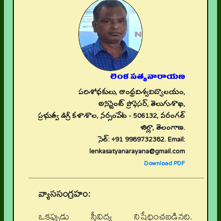
లెంక సత్యనారాయణ
పరిశోధకులు, ఆంధ్రవిశ్వవిద్యాలయం,
అసిస్టెంట్ ప్రొఫెసర్, తెలుగుశాఖ,
ప్రభుత్వ డిగ్రీ కళాశాల, నర్సంపేట - 506132, వరంగల్
జిల్లా, తెలంగాణ.
సెల్: +91 9989732382. Email:
lenkasatyanarayana@gmail.com
Download PDF
వ్యాససంగ్రహం:
ఒకప్పుడు స్త్రీవిద్య నిషేధించబడినది.