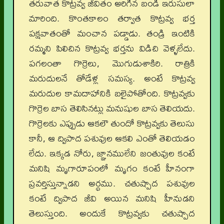
తరువాత కొట్రవ్వ జీవితం అరిగిన బండి ఇరుసులా
మారింది. కొంతకాలం తర్వాత కొట్రవ్వ భర్త
పక్షవాతంతో మంచాన పడ్డాడు. తండ్రి ఇంటికి
రమ్మని పిలిచిన కొట్రవ్వ భర్తను విడిచి వెళ్ళలేదు.
పగలంతా గొర్రెలు, మొగుడుశాకిరి. రాత్రికి
మరుదులనే తోడేళ్ల సమస్య. అంటే కొట్రవ్వ
మరుదుల కామదాహానికి బలైపోతోంది. కొట్రవ్వకు
గొర్రెల బాస తెలిసినట్లు మనుషుల బాస తెలియదు.
గొర్రెలకు ఎప్పుడు ఆకలౌ తుందో కొట్రవ్వకు తెలుసు
కానీ, ఆ ద్విపాద పశువుల ఆకలి ఎంతో తెలియడం
లేదు. ఇక్కడ నోరు, జ్ఞానములేని జంతువుల కంటే
మనిషి మృగారూపంలో మృగం కంటే హీనంగా
ప్రవర్తిస్తున్నాడని అర్థము. చతుష్పాద పశువుల
కంటే ద్విపాద జీవి అయిన మనిషి హీనుడని
తెలుస్తుంది. అందుకే కొట్రవ్వకు చతుష్పాద