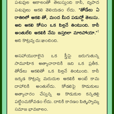
పశువుల ఆకాలంతో తెలుస్తుంది కానీ, ద్విపాద
పశువులు ఆకలి తెలియడం లేదు.
“తోడేలు ఏ
రాతిరిలో ఆకలి తో, మంద మీద పడుద్దో తెలుసు.
అది ఆకలి కోసం ఒక పిల్లనే తింటుంది. కానీ
1
అంతులేని ఆకలికి నేను ఇస్తరిలా మారిపోయా.”
అని కొట్రవ్వ దు:ఖించింది.
అసహాయురాలైన ఒక స్త్రీపై జరుగుతున్న
సామూహిక అత్యాచారానికి ఇది ఒక ప్రతీక.
తోడేలు ఆకలితో ఒక పిల్లనే తింటుంది. కానీ
ఇక్కడ కొట్రవ్వ మరుదుల ఆకలికి అంటే కామ
దాహానికి అంతులేదు. కోడలిపై కొడుకులు
అత్యాచారం చేస్తున్న ఆ కొడుకుల కన్నతల్లి
పట్టించుకోవడం లేదు. దానికి కారణం పితృస్వామ్య
సమాజ భావజాలం.