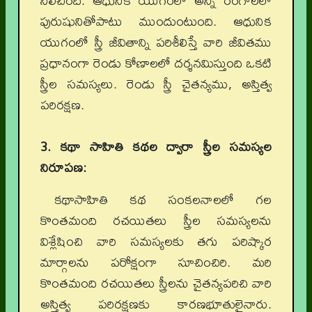
నిలిచింది. ఆధునిక యుగంలో అన్ని రంగాలలో
పురుషునితోపాటు ముందుంటుంది. ఆధునిక
యుగంలో స్త్రీ జీవితాన్ని పరిశీలిస్తే వారి జీవితము
ప్రధానంగా రెండు కోణాలలో దర్శనమిస్తుంది ఒకటి
స్త్రీల సమస్యలు. రెండు స్త్రీ చైతన్యము, అస్తిత్వ
పరిరక్షణ.
3. కథా సాహితి కథల ద్వారా స్త్రీల సమస్యల
నిరూపణ:
కథాసాహితి కథ సంకలనాలలో గల
కొంతమంది రచయితలు స్త్రీల సమస్యలను
విశ్లేషించి వారి సమస్యలకు తగు పరిష్కార
మార్గాలను పరోక్షంగా సూచించిరి. మరి
కొంతమంది రచయితలు స్త్రీలను చైతన్యపరిచి వారి
అస్తిత్వ పరిరక్షణకు కారణభూతులైనారు.