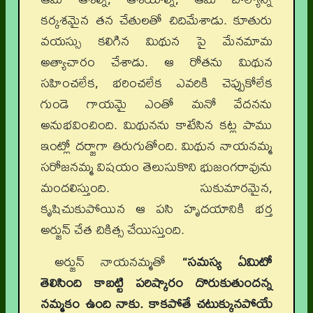
కర్కశమైన తన చేతులతో చిదిమేశాడు. కూతురు
వయస్సు కలిగిన మిథున పై మేనమామ
అత్యాచారం చేశాడు. ఆ రోతను మిథున
సహించలేక, భరించలేక ఎవరికి చెప్పుకోలేక
గుండె గాయమై ఎంతో మనో వేదనను
అనుభవించింది. మిథునను కాటేసిన కట్ల పాము
ఇంట్లో దర్జాగా తిరుగుతోంది. మిథున నాయనమ్మ
సరోజనమ్మ విషయం తెలుసుకొని భుజంగరావును
మందలిస్తుంది. సుకుమారమైన,
కృషిచుకుపోయిన ఆ పసి హృదయానికి భర్త
అర్జున్ చేత చికిత్స చేయిస్తుంది.
అర్జున్ నాయనమ్మతో
“సమస్య ఏమిటో
తెలిసింది కాబట్టి పరిష్కారం దొరుకుతుందన్న
నమ్మకం ఉంది నాకు. కాకపోతే చటుక్కునపోయే