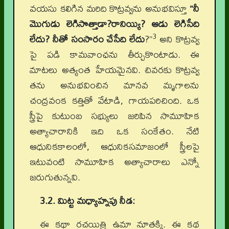
వయసు కలిగిన మరిది కొట్రవ్వను అనుభవిస్తూ
“నీ
మొగుడు లెగిసొత్తాడా?రానియ్యి? ఆడు లెగిసేది
3
లేదు? నీతో సంసారం చేసేది లేదు
?”
అని కొట్రవ్వ
పై పడి కామవాంఛను తీర్చుకొంటాడు. ఈ
మాటలు అత్యంత హేయమైనవి. చివరకు కొట్రవ్వ
తను అనుభవించిన మానవ మృగాలను
చంద్రవంక కత్తితో వేటాడి, గాయపరిచింది. ఒక
స్త్రీపై కుటుంబ సభ్యులు జరిపిన సామూహిక
అత్యాచారానికి ఇది ఒక సంకేతం. నేటి
ఆధునికకాలంలో, ఆధునికసమాజంలో స్త్రీలపై
ఇటువంటి సామూహిక అత్యాచారాలు ఎన్నో
జరుగుతున్నవి.
3.2. మిట్ట మధ్యాహ్నపు నీడ:
ఈ కథా రచయిత్రి ఉమా నూతక్కి. ఈ కథ