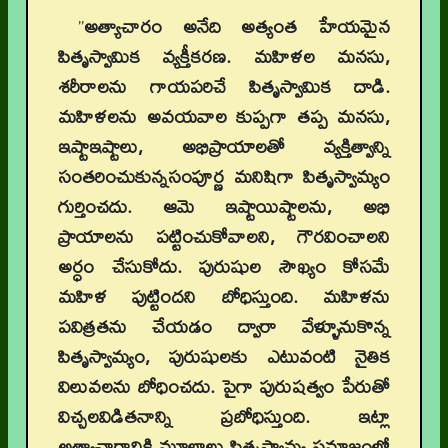
”
అత్యాచారం అనేది అత్యంత హేయమైన
పితృస్వామిక వ్యక్తీకరణ. మహిళల మనసు,
శరీరాలను గాయపరిచే పితృస్వామిక దాడి.
మహిళలను అవయవాల కుప్పగా తప్ప మనసు,
ఇష్టాఇష్టాలు, అభిప్రాయాలతో వ్యక్తిత్వాన్ని
సంతరించుకున్నసంపూర్ణ మనిషిగా పితృస్వామ్యం
గుర్తించదు. ఆమె ఇష్టాయిష్టాలను, అభి
ప్రాయాలను పట్టించుకోవాలని, గౌరవించాలని
అర్ధం చేసుకోదు. పురుషుల సౌఖ్యం కోసమే
మహిళ పుట్టిందని బోధిస్తుంది. మహిళను
పవిత్రతను చేయడం ద్వారా వేళ్ళూనుకొన్న
పితృస్వామ్యం, పురుషులకు ఎటువంటి నైతిక
విలువలను బోధించదు. పైగా పురుషత్వం పేరుతో
విచ్చలవిడితనాన్ని ప్రబోధిస్తుంది. ఇట్లా
అత్యాచారానికి మూలాలు పితృస్వామ్య సమాజంలో