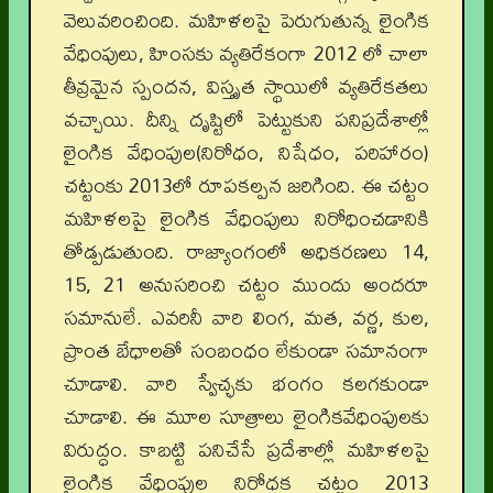
వెలువరించింది. మహిళలపై పెరుగుతున్న లైంగిక
వేధింపులు, హింసకు వ్యతిరేకంగా 2012 లో చాలా
తీవ్రమైన స్పందన, విస్తృత స్థాయిలో వ్యతిరేకతలు
వచ్చాయి. దీన్ని దృష్టిలో పెట్టుకుని పనిప్రదేశాల్లో
లైంగిక వేధింపుల(నిరోధం, నిషేధం, పరిహారం)
చట్టంకు 2013లో రూపకల్పన జరిగింది. ఈ చట్టం
మహిళలపై లైంగిక వేధింపులు నిరోధించడానికి
తోడ్పడుతుంది. రాజ్యాంగంలో అధికరణలు 14,
15, 21 అనుసరించి చట్టం ముందు అందరూ
సమానులే. ఎవరినీ వారి లింగ, మత, వర్ణ, కుల,
ప్రాంత బేధాలతో సంబంధం లేకుండా సమానంగా
చూడాలి. వారి స్వేచ్ఛకు భంగం కలగకుండా
చూడాలి. ఈ మూల సూత్రాలు లైంగికవేధింపులకు
విరుద్ధం. కాబట్టి పనిచేసే ప్రదేశాల్లో మహిళలపై
లైంగిక వేధింపుల నిరోధక చట్టం 2013