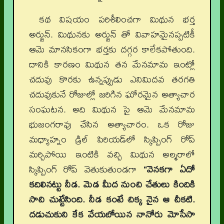
కథ విషయం పరిశీలించగా మిథున భర్త
అర్జున్. మిథునకు అర్జున్ తో వివాహమైనప్పటికీ
ఆమె మానసికంగా భర్తకు దగ్గర కాలేకపోతుంది.
దానికి కారణం మిథున తన మేనమామ ఇంట్లో
చదువు కొరకు ఉన్నప్పుడు ఎనిమిదవ తరగతి
చదువుకునే రోజుల్లో జరిగిన ఘోరమైన అత్యాచార
సంఘటన. అది మిథున పై ఆమె మేనమామ
భుజంగరావు చేసిన అత్యాచారం. ఒక రోజు
మధ్యాహ్నం డ్రిల్ పిరియడ్‌లో స్కిప్పింగ్ రోప్
మర్చిపోయి ఇంటికి వచ్చి మిథున అల్మరాలో
స్కిప్పింగ్ రోప్ వెతుకుతుండగా
“వెనకగా ఏదో
కదిలినట్టు నీడ. మెడ మీద నుంచి చేతులు కిందికి
సాచి చుట్టేసింది. నీడ కంటే చిక్క నైన ఆ చీకటి.
దడుచుకుని కేక వేయబోయిన నానోరు మోసేసా