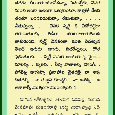
డతడు. గింజుకుంటూనేఉన్నా, వదలట్లేదు, వెనక
నుంచి ఇంకా బలంగా ఒత్తుకుంటూ. కాళ్లతో నేలని
తంతూ విరగబడుతున్నా, రక్కుతున్నా. . . . ,
ఏడుస్తున్నా. . . వెనక స్కర్ట్ కి ఏదోగట్టిగా
తగులుతుంది, తడిగా జిగటగాతాకుతుంది
తాకుతుంది. స్కర్ట్ వెనకంతా ఇంత వెడల్పున
తెల్లటి జిగురు డాఁగు. చీదరేస్తుంది, రోత
పుడుతుంది. . . స్కర్ట్ వెనుక అంటుకున్న మైల. .
మాలిన్య. . స్కలన. . వీర్య పాతాలన్ని పొంగి. .
పోటెత్తి జుగుప్సా ప్రవాహాల వైతరణై నా లక్క
పిడతల్ని. . నా గుజ్జన గూళ్ళని. . నా ఆశల్ని. . ఆ
ఆకాశాల్నీ మొత్తంగా ముంచెత్తింది
”4
మిథున లోకజ్ఞానం తెలియని పసిపిల్ల. మిథున
మేనమామ భుజంగరావు మిట్ట మధ్యాహ్నపు నీడై
ఆమె ఆశల్నీ, ఆశయాల్ని, ఆమె బాల్యాన్ని