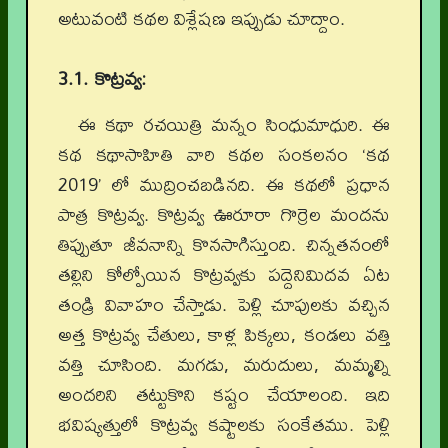
అటువంటి కథల విశ్లేషణ ఇప్పుడు చూద్దాం.
3.1.
కొట్రవ్వ:
ఈ కథా రచయిత్రి మన్నం సింధుమాధురి. ఈ
కథ కథాసాహితి వారి కథల సంకలనం ‘కథ
2019’ లో ముద్రించబడినది. ఈ కథలో ప్రధాన
పాత్ర కొట్రవ్వ. కొట్రవ్వ ఊరూరా గొర్రెల మందను
తిప్పుతూ జీవనాన్ని కొనసాగిస్తుంది. చిన్నతనంలో
తల్లిని కోల్పోయిన కొట్రవ్వకు పద్దెనిమిదవ ఏట
తండ్రి వివాహం చేస్తాడు. పెళ్లి చూపులకు వచ్చిన
అత్త కొట్రవ్వ చేతులు, కాళ్ల పిక్కలు, కండలు వత్తి
వత్తి చూసింది. మగడు, మరుదులు, మమ్మల్ని
అందరిని తట్టుకొని కష్టం చేయాలంది. ఇది
భవిష్యత్తులో కొట్రవ్వ కష్టాలకు సంకేతము. పెళ్లి