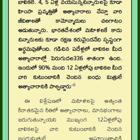
బాలికలే. 4, 5 ఏళ్ల వయసున్నచిన్నారులపై కూడా
హింసా ప్రవృత్తితో అత్యాచారాలు చేస్తూ వారి
జీవితాలతో కామోన్మాదులు చలగాటం
ఆడుతున్నారు. భారతదేశంలో మహిళలకే కాదు
చిన్నారులకు కూడా రక్షణ కరువైందనేది స్పష్టంగా
అర్థమవుతోంది. గడిచిన పదేళ్లలో బాలికల మీద
అత్యాచారాల్లో పెరుగుదల336 శాతంగా ఉంది.
ఇందులో 90% మంది 12 ఏళ్లలోపు బాలికల మీద
వారి కుటుంబానికి చెందిన బంధు మిత్రులే
6
అత్యాచారానికి పాల్పడ్డారు
”
ఈ విశ్లేషణలో మహిళలపై అత్యంత
కిరాతకమైన రీతిలో అత్యాచారాలు, మానభంగాలు
జరుగుతున్నాయని ముఖ్యంగ 12ఏళ్లలోపు
బాలికలపై వారి కుటుంబానికి చెందిన
బంధుమిత్రులే అఘాయిత్యానికి