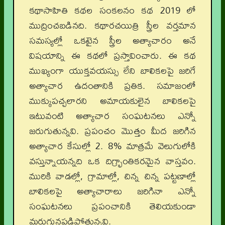
కథాసాహితి కథల సంకలనం కథ 2019 లో
ముద్రించబడినది. కథారచయిత్రి స్త్రీల వర్తమాన
సమస్యల్లో ఒకటైన స్త్రీల అత్యాచారం అనే
విషయాన్ని ఈ కథలో ప్రస్తావించారు. ఈ కథ
ముఖ్యంగా యుక్తవయస్సు లేని బాలికలపై జరిగే
అత్యాచార ఉదంతానికి ప్రతిక. సమాజంలో
ముక్కుపచ్చలారని అమాయకులైన బాలికలపై
ఇటువంటి అత్యాచార సంఘటనలు ఎన్నో
జరుగుతున్నవి. ప్రపంచం మొత్తం మీద జరిగిన
అత్యాచార కేసుల్లో 2. 8% మాత్రమే వెలుగులోకి
వస్తున్నాయన్నది ఒక దిగ్భ్రాంతికరమైన వాస్తవం.
మురికి వాడల్లో, గ్రామాల్లో, చిన్న చిన్న పట్టణాల్లో
బాలికలపై అత్యాచారాలు జరిగినా ఎన్నో
సంఘటనలు ప్రపంచానికి తెలియకుండా
మరుగునపడిపోతున్నవి.