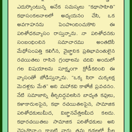
ఎదుర్కొంటున్న అనేక సమస్యలు “కథాసాహితి”
కథాసంకలనాలలో అధ్యయనం చేసి, ఒక
అవగాహనను పెంపొందించుకొని ఈ
పరిశోధకవ్యాసం రాస్తున్నాను. నా పరిశోధనకు
సంబంధించిన సమాచారము అంతటినీ
మేథోసంపత్తి కలిగిన, వైజ్ఞానిక ప్రతిభావంతులైన
రచయితలు రాసిన గ్రంథాలను చదివి అందులో
గల విషయాలను సూక్ష్మంగా క్రోడీకరించి ఈ
వ్యాసంతో జోడిస్తున్నాను. “ఒక్క సిరా చుక్కలక్ష
మెదళ్లకు మేత” అని మహాకవి కాళోజీ ప్రవచనం.
నేటి సమాజాన్ని తీర్చిదిద్దవలసిన బాధ్యత కవులు,
కళాకారులపైన, కథా రచయితలపైన, సామాజిక
పరిశోధకులుమీద, విజ్ఞానవేత్తలమీద కలదు.
కథారచయితలు సామాజిక పరిశోధకులు అని
చెప్పుకొన్నాం కాబట్టి వారు తమ కథలలో స్త్రీల