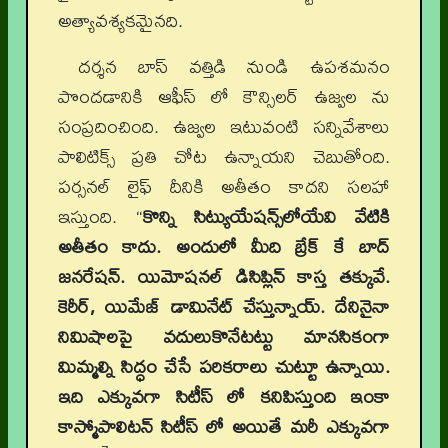
అత్యావశ్యకమైనది.
దర్శన బాస్ వత్తిడి నుండి ఉపశమనం
పొందడానికి ఆఫీస్ లో కౌన్సిలర్ ఉజ్వల ను
సంప్రదించింది. ఉజ్వల ఇటువంటి సన్నివేశాలు
పాలిటిక్స్ ప్రతి చోట ఉన్నాయని చెబుతోంది.
పర్సనల్ లైఫ్ దీనికి అతీతం కాదని సలహా
ఇస్తుంది. “
కొన్ని సిట్యుయేషన్స్‌లోయేవి వేటికి
అతీతం కాదు. అందులో మీది బ్రేక్ కే బాద్
జనరేషన్. యిమోషనల్ డిసిప్లిన్ కాస్త తక్కువే.
కెరీర్, యిమేజ్ డామినేట్ చేస్తున్నాయ్. దేనినైనా
నిమిషాలపై వదులుకొనేటట్టు మానసికంగా
మిమ్మల్ని సిద్ధం చేసే పరికరాలు చుట్టూ ఉన్నాయి.
ఇది ఎక్కువగా సిటీస్ లో కనిపిస్తుంది ఇంకా
కాస్మోపాలిటన్ సిటీస్ లో అయితే మరీ ఎక్కువగా