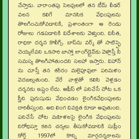
చేస్తాడు. వారాంతపు సెలవులలో తన టీమ్ లీడర్
వలన కలిగే మానసిక వేధింపులను
తొలగించుకోవడానికి, ప్రశాంతంగా ఆ రెండు
రోజులు గడపడానికి విదేశాలకు వెళ్తుంది. వినీత,
రాధికా దర్శన కొలీగ్స్. బాస్‌ను వర్క్ తో సాటిస్ఫై
చెయ్యలేవని ఒకసారి బాస్తో లాంగ్‌డ్రైవ్‌కు వెళ్లొస్తే నీ
సమస్య తొలగిపోతుందని సలహా ఇస్తారు. విహాన్
ను చూస్తే తన శరీరం మల్లెపూవులా పరిమళం
వెదజల్లుతుంది. వేరే వాళ్లతో కలిసి వెళ్లడం
దర్శనకు ఇష్టం లేదు. ఆఫీస్ లో పనిచేసే చోట ఒక
స్త్రీని పురుషుడు వేధించడం లైంగికవేధింపులకు
దారితీస్తుంది. అది లింగ వివక్షత కూడా అవుతుంది.
పనిచేసే చోట మహిళలపై లైంగిక వేధింపులను
నిరోధిస్తూ కఠిన చర్యలు తీసుకోవడానికి సుప్రీం
కోర్ట్ 1997లో కొన్ని మార్గదర్శకాలను