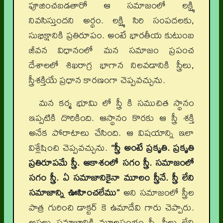
పూజించబడతారో ఆ సమాజంలో లక్ష్మి
నివసిస్తుందని అర్థం. లక్ష్మి సిరి సంపదలకు,
సుభిక్షానికి ప్రతిరూపం. అంటే భారతీయ కుటుంబ
జీవన విధానంలో మన సమాజం ప్రపంచ
దేశాలలో శిఖరాగ్ర భాగాన నిలవడానికి స్త్రీలు,
స్త్రీశక్తియే ప్రధాన కారణంగా చెప్పవచ్చును.
మన కర్మ భూమి లో స్త్రీ కి సముచిత స్థానం
ఇప్పటికి దొరికింది. ఆస్థానం కొరకు ఆ స్త్రీ శక్తి
అనేక పోరాటాలు చేసింది. ఆ విషయాన్ని ఇలా
విశ్లేషించి చెప్పవచ్చును.
“స్త్రీ అంటే ప్రకృతి. ప్రకృతి
ప్రతిరూపమే స్త్రీ. ఆకాశంలో సగం స్త్రీ. సమాజంలో
సగం స్త్రీ. ఏ సమాజానికైనా మూలం స్త్రీనే. స్త్రీ లేని
సమాజాన్ని ఊహించలేము”
అని సమాజంలో స్త్రీల
పాత్ర గురించి డాక్టర్ కె ఉమాదేవి గారు చెప్పారు.
అసలు సమాజానికి మూలస్తంభం స్త్రీ. స్త్రీలు లేని