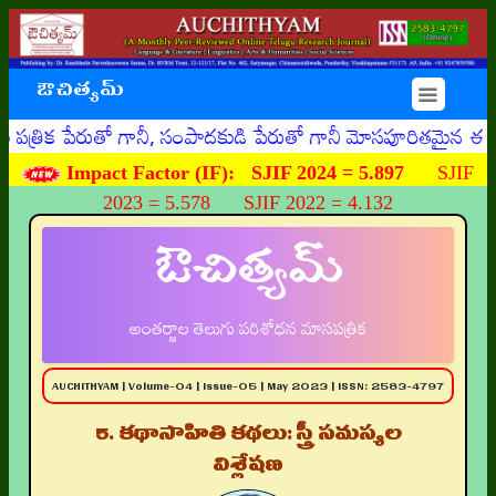
ఔచిత్యమ్
☰
రుతో గానీ, సంపాదకుడి పేరుతో గానీ మోసపూరితమైన ఈమెయిళ్ళు, ఊ
Impact Factor (IF):
SJIF 2024 = 5.897
SJIF
2023 = 5.578 SJIF 2022 = 4.132
ఔచిత్యమ్
అంతర్జాల తెలుగు పరిశోధన మాసపత్రిక
AUCHITHYAM | Volume-04 | Issue-05 | May 2023 | ISSN: 2583-4797
5. కథాసాహితి కథలు: స్త్రీ సమస్యల
విశ్లేషణ