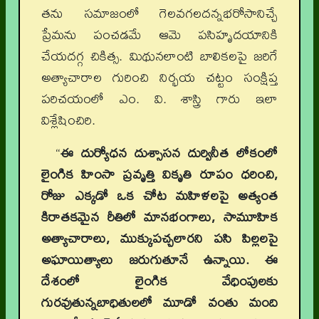
తను సమాజంలో గెలవగలదన్నభరోసానిచ్చే
ప్రేమను పంచడమే ఆమె పసిహృదయానికి
చేయదగ్గ చికిత్స. మిథునలాంటి బాలికలపై జరిగే
అత్యాచారాల గురించి నిర్భయ చట్టం సంక్షిప్త
పరిచయంలో ఎం. వి. శాస్త్రి గారు ఇలా
విశ్లేషించిరి.
“
ఈ దుర్యోధన దుశ్సాసన దుర్వినీత లోకంలో
లైంగిక హింసా ప్రవృత్తి వికృతి రూపం ధరించి,
రోజు ఎక్కడో ఒక చోట మహిళలపై అత్యంత
కిరాతకమైన రీతిలో మానభంగాలు, సామూహిక
అత్యాచారాలు, ముక్కుపచ్చలారని పసి పిల్లలపై
అఘాయిత్యాలు జరుగుతూనే ఉన్నాయి. ఈ
దేశంలో లైంగిక వేధింపులకు
గురవుతున్నబాధితులలో మూడో వంతు మంది