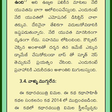
7
ఉంది
”
అని ఉజ్వల పలికిన మాటలు నేటి
యువతను బాగా ఆలోచింపచేస్తుంది. ఎందుకంటే
నేటి యువతలో ఎమోషనల్ డిసిప్లిన్ చాలా
తక్కువ. దేనినైనా తేలికగా వదులుకోవడానికి
ఇష్టపడుతున్నారు. నేటి యువత మానసికంగా
ధృడంగా లేదు. సహనము లోపించింది. కౌన్సిలర్
చెప్పిన అంశాలతో దర్శన తన ఇమేజ్ ఎక్కువ
డ్యామేజ్ చేసుకోకుండా బాస్ తో స్మూత్ నెస్
తెచ్చుకునే ప్రయత్నం చేసింది. ఎందుకంటే
ప్రవాహానికి ఎదురీదడం అశాంతిని మిగులుస్తుంది.
3.4. వాళ్ళు ముగ్గురేన:
ఈ కథారచయిత్రి విమల. ఈ కథ కథాసాహితీ
కథల సంకలనం కథ 2014 లో ముద్రించబడింది.
ఈ కథలో కథారచయిత్రి విమల స్త్రీలస్వేచ్ఛకు