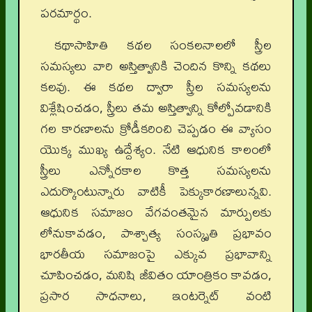
పరమార్థం.
కథాసాహితి కథల సంకలనాలలో స్త్రీల
సమస్యలు వారి అస్తిత్వానికి చెందిన కొన్ని కథలు
కలవు. ఈ కథల ద్వారా స్త్రీల సమస్యలను
విశ్లేషించడం, స్త్రీలు తమ అస్తిత్వాన్ని కోల్పోవడానికి
గల కారణాలను క్రోడీకరించి చెప్పడం ఈ వ్యాసం
యొక్క ముఖ్య ఉద్దేశ్యం. నేటి ఆధునిక కాలంలో
స్త్రీలు ఎన్నోరకాల కొత్త సమస్యలను
ఎదుర్కొంటున్నారు వాటికీ పెక్కుకారణాలున్నవి.
ఆధునిక సమాజం వేగవంతమైన మార్పులకు
లోనుకావడం, పాశ్చాత్య సంస్కృతి ప్రభావం
భారతీయ సమాజంపై ఎక్కువ ప్రభావాన్ని
చూపించడం, మనిషి జీవితం యాంత్రికం కావడం,
ప్రసార సాధనాలు, ఇంటర్నెట్ వంటి