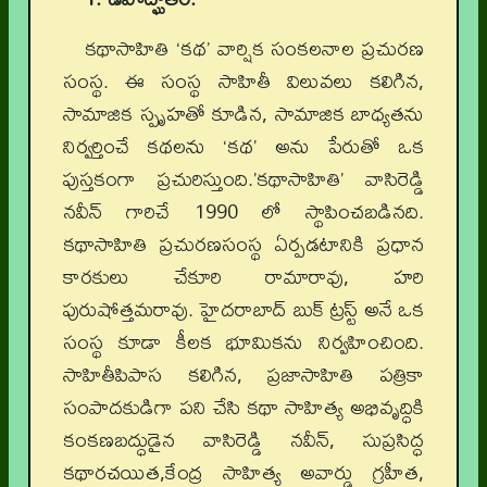
కథాసాహితి ‘కథ’ వార్షిక సంకలనాల ప్రచురణ
సంస్థ. ఈ సంస్థ సాహితీ విలువలు కలిగిన,
సామాజిక స్పృహతో కూడిన, సామాజిక బాధ్యతను
నిర్వర్తించే కథలను ‘కథ’ అను పేరుతో ఒక
పుస్తకంగా ప్రచురిస్తుంది.’కథాసాహితి’ వాసిరెడ్డి
నవీన్ గారిచే 1990 లో స్థాపించబడినది.
కథాసాహితి ప్రచురణసంస్థ ఏర్పడటానికి ప్రధాన
కారకులు చేకూరి రామారావు, హరి
పురుషోత్తమరావు. హైదరాబాద్ బుక్ ట్రస్ట్ అనే ఒక
సంస్థ కూడా కీలక భూమికను నిర్వహించింది.
సాహితీపిపాస కలిగిన, ప్రజాసాహితి పత్రికా
సంపాదకుడిగా పని చేసి కథా సాహిత్య అభివృద్ధికి
కంకణబద్ధుడైన వాసిరెడ్డి నవీన్, సుప్రసిద్ధ
కథారచయిత,కేంద్ర సాహిత్య అవార్డు గ్రహీత,