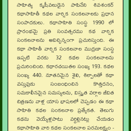
సాహిత్య కృషీవలుడైన పాపినేని శివశంకర్
కథాసాహితీ కథల వార్షిక సంకలనాలకు ప్రధాన
సంపాదకులు. కథాసాహితి సంస్థ 1990 లో
ప్రారంభమై ప్రతి సంవత్సరము కథ వార్షిక
సంకలనాలను అవిచ్ఛిన్నంగా ప్రచురిస్తుంది. ఈ
కథా సాహితీ వార్షిక సంకలనాల ముద్రణా సంస్థ
ఇప్పటి వరకు 32 కథల సంకలనాలను
ప్రచురించింది. కథారచయితల సంఖ్య 193. కథల
సంఖ్య 440. నూతనమైన శైలి, శిల్పాలతో కథా
వస్తువుకు సంబంధించిన కొత్తదనం,
సమకాలీనమైన సమస్యలను, విస్తృత వర్గాల జీవిత
చిత్రణను వాళ్ల యాస భాషలలో చెప్పడం ఈ కథా
సాహితి కథల సంకలనాల ప్రత్యేకత. తెలుగు
కథను వెయ్యేళ్లపాటు వర్ధిల్లినట్లు చేయడం
కథాసాహితి వారి కథల సంకలనాల పరమలక్ష్యం -