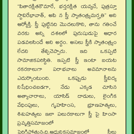
“పితారక్షితకౌమారే, భర్తరక్షిత యవ్వనే, పుత్రస్తూ
స్థావిరేభావాత్, అపి న స్త్రీ స్వాతంత్ర్యమర్హతి” అని
ఆర్యోక్తి. స్త్రీ పుట్టినది మొదలుకొని, తాను గతించే
వరకు అన్ని దశలలో పురుషుడుపై ఆధార
పడవలసిందే అని అర్థం. అసలు స్త్రీకి స్వాతంత్ర్యం
లేదని తేల్చిచెప్పారు. ఇది ఒకప్పటి
సామాజికపరిస్థితి. ఇప్పటి స్త్రీ ఇంటా బయట
రకరకాలుగా పరాభవాలు అవమానాలను
ఎదుర్కొంటుంది. ఒకప్పుడు స్త్రీవిద్య
నిషేధించబడగా, నేడు ఎక్కడ చూసిన
అత్యాచారాలు, యాసిడ్ దాడులు, లైంగిక
వేధింపులు, గృహహింస, భ్రూణహత్యలు,
శిశుహత్యలు ఇలా పలురకాలుగా స్త్రీ పై హింసా
ప్రవృత్తిసమాజంలో
పెరిగిపోతున్నది.ఆధునికసమాజంలో స్త్రీలు