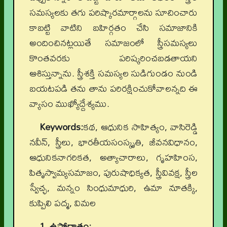
సమస్యలకు తగు పరిష్కారమార్గాలను సూచించారు
కాబట్టి వాటిని బహిర్గతం చేసి సమాజానికి
అందించినట్లయితే సమాజంలో స్త్రీసమస్యలు
కొంతవరకు పరిష్కరించబడతాయని
ఆశిస్తున్నాను. స్త్రీశక్తి సమస్యల సుడిగుండం నుండి
బయటపడి తను తాను పరిరక్షించుకోవాలన్నది ఈ
వ్యాసం ముఖ్యోద్దేశ్యము.
Keywords:
కథ, ఆధునిక సాహిత్యం, వాసిరెడ్డి
నవీన్, స్త్రీలు, భారతీయసంస్కృతి, జీవనవిధానం,
ఆధునికనాగరికత, అత్యాచారాలు, గృహహింస,
పితృస్వామ్యసమాజం, పురుషాధిక్యత, స్త్రీవివక్ష, స్త్రీల
స్వేచ్ఛ, మన్నం సింధుమాధురి, ఉమా నూతక్కి,
కుప్పిలి పద్మ, విమల
1. ఉపోద్ఘాతం: