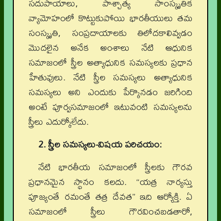
సదుపాయాలు, పాశ్చాత్య సాంస్కృతిక
వ్యామోహంలో కొట్టుకుపోయి భారతీయులు తమ
సంస్కృతి, సంప్రదాయాలకు తిలోదకాలివ్వడం
మొదలైన అనేక అంశాలు నేటి ఆధునిక
సమాజంలో స్త్రీల అత్యాధునిక సమస్యలకు ప్రధాన
హేతువులు. నేటి స్త్రీల సమస్యలు అత్యాధునిక
సమస్యలు అని ఎందుకు పేర్కొనడం జరిగింది
అంటే పూర్వసమాజంలో ఇటువంటి సమస్యలను
స్త్రీలు ఎదుర్కోలేదు.
2. స్త్రీల సమస్యలు-విషయ పరిచయం:
నేటి భారతీయ సమాజంలో స్త్రీలకు గౌరవ
ప్రధానమైన స్థానం కలదు. “యత్ర నార్యస్తు
పూజ్యంతే రమంతే తత్ర దేవత” ఇది ఆర్యోక్తి. ఏ
సమాజంలో స్త్రీలు గౌరవించబడతారో,