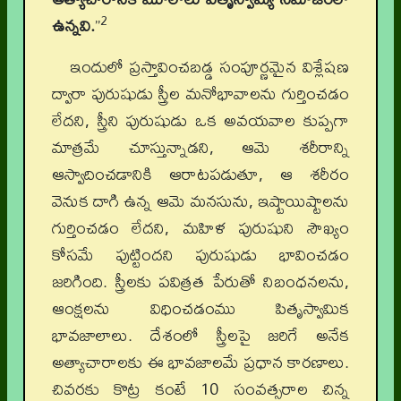
2
ఉన్నవి.
”
ఇందులో ప్రస్తావించబడ్డ సంపూర్ణమైన విశ్లేషణ
ద్వారా పురుషుడు స్త్రీల మనోభావాలను గుర్తించడం
లేదని, స్త్రీని పురుషుడు ఒక అవయవాల కుప్పగా
మాత్రమే చూస్తున్నాడని, ఆమె శరీరాన్ని
ఆస్వాదించడానికి ఆరాటపడుతూ, ఆ శరీరం
వెనుక దాగి ఉన్న ఆమె మనసును, ఇష్టాయిష్టాలను
గుర్తించడం లేదని, మహిళ పురుషుని సౌఖ్యం
కోసమే పుట్టిందని పురుషుడు భావించడం
జరిగింది. స్త్రీలకు పవిత్రత పేరుతో నిబంధనలను,
ఆంక్షలను విధించడంము పితృస్వామిక
భావజాలాలు. దేశంలో స్త్రీలపై జరిగే అనేక
అత్యాచారాలకు ఈ భావజాలమే ప్రధాన కారణాలు.
చివరకు కొట్ర కంటే 10 సంవత్సరాల చిన్న