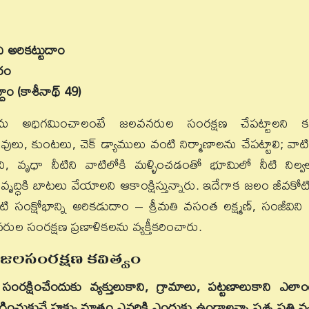
ి అరికట్టుదాం
రం
ాం (కాశీనాథ్ 49)
తను అధిగమించాలంటే జలవనరుల సంరక్షణ చేపట్టాలని క
ులు, కుంటలు, చెక్ డ్యాములు వంటి నిర్మాణాలను చేపట్టాలి; వాటి
ిని, వృధా నీటిని వాటిలోకి మళ్ళించడంతో భూమిలో నీటి నిల్వ
ద్ధికి బాటలు వేయాలని ఆకాంక్షిస్తున్నారు. ఇదేగాక జలం జీవకోటి
ంక్షోభాన్ని అరికడుదాం – శ్రీమతి వసంత లక్ష్మణ్, సంజీవిని
ల సంరక్షణ ప్రణాళికలను వ్యక్తీకరించారు.
జలసంరక్షణ కవిత్వం
ంరక్షించేందుకు వ్యక్తులుకాని, గ్రామాలు, పట్టణాలుకాని ఎలాం
చుకునే హక్కు మాత్రం ఎవరికి ఎందుకు ఉండాలన్నా ప్రశ్న ప్రతి వ్యక్