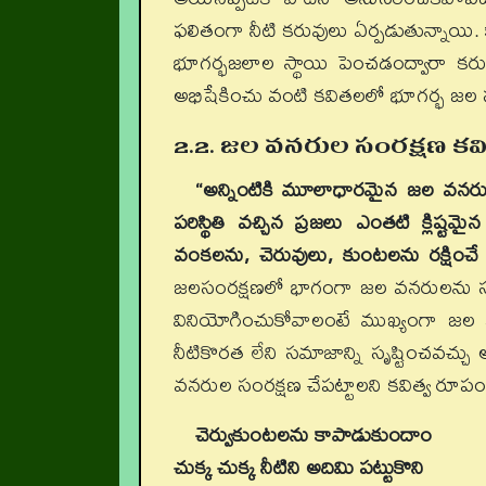
ఫలితంగా నీటి కరువులు ఏర్పడుతున్నాయి. క
భూగర్భజలాల స్థాయి పెంచడంద్వారా కరువున
అభిషేకించు వంటి కవితలలో భూగర్భ జల సంర
2.2. జల వనరుల సంరక్షణ కవ
“అన్నింటికి మూలాధారమైన జల వనరు
పరిస్థితి వచ్చిన ప్రజలు ఎంతటి క్లిష్ట
వంకలను, చెరువులు, కుంటలను రక్షించ
జలసంరక్షణలో భాగంగా జల వనరులను సంరక్ష
వినియోగించుకోవాలంటే ముఖ్యంగా జల 
నీటికొరత లేని సమాజాన్ని సృష్టించవచ్
వనరుల సంరక్షణ చేపట్టాలని కవిత్వ రూపంలో
చెర్వుకుంటలను కాపాడుకుందాం
చుక్క చుక్క నీటిని అదిమి పట్టుకొని