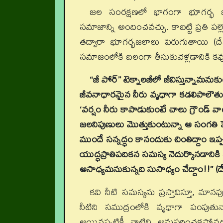
జల సంరక్షణలో భాగంగా భూగర్భ జల
సమాజాన్ని అందించవచ్చు. కాబట్టి ప్రతి
తద్వారా భూగర్భజలాలు పెరుగుతాయి (దే
సమాజంలోకి బలంగా తీసుకువెళ్లడానికి కవు
“జీ పోర్” టెక్నాలజీలో జీవిస్తున్నామనుక
జీవనాధారమైన నీరు వృధాగా కడలిపాలౌతుంటే 
‘వర్షం నీరు కాపాడుకుంటే చాలు గ్రౌండ్ వ
జలనిపుణులు మొత్తుకుంటున్నా ఆ సంగతి ప
ముందే సన్నద్ధం కానందుకు చింతిద్దాం ఇప్
యుద్ధప్రాతిపదికన సమస్య నెదుర్కొనడాని
అసాధ్యమనుకున్నది సుసాధ్యం చేద్దాం!!” (
కవి నీటి సమస్యను ప్రస్తావిస్తూ, మ
నీటిని సముద్రంలోకి వృధాగా పంపుతున
అయినప్పటికీ వాటిని అనుసరించకపోవడంతో