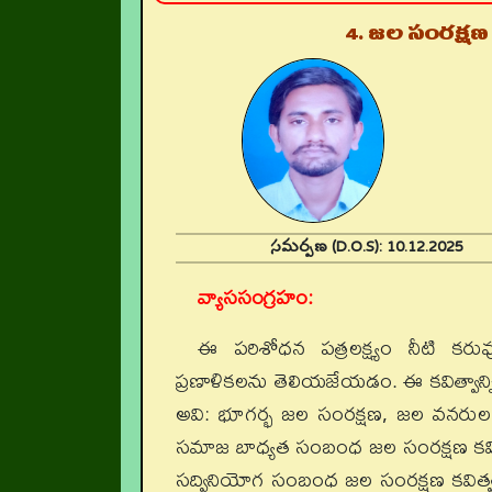
4. జల సంరక్షణ
సమర్పణ (D.O.S):
10.12.202
వ్యాససంగ్రహం:
ఈ పరిశోధన పత్రలక్ష్యం నీటి కరువు
ప్రణాళికలను తెలియజేయడం. ఈ కవిత్వాన్ని స
అవి: భూగర్భ జల సంరక్షణ, జల వనరుల 
సమాజ బాధ్యత సంబంధ జల సంరక్షణ కవిత్
సద్వినియోగ సంబంధ జల సంరక్షణ కవిత్వ