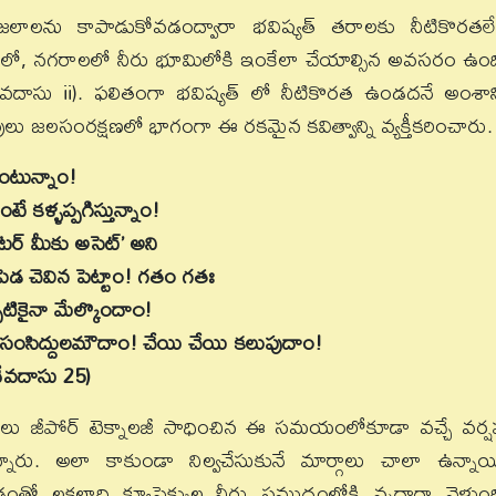
ాలను కాపాడుకోవడంద్వారా భవిష్యత్ తరాలకు నీటికొరతలే
 పల్లెలో, నగరాలలో నీరు భూమిలోకి ఇంకేలా చేయాల్సిన అవసరం ఉంద
వదాసు ii). ఫలితంగా భవిష్యత్ లో నీటికొరత ఉండదనే అంశాన్
లు జలసంరక్షణలో భాగంగా ఈ రకమైన కవిత్వాన్ని వ్యక్తీకరించారు.
ుంటున్నాం!
కళ్ళప్పగిస్తున్నాం!
ాటర్ మీకు అసెట్’ అని
ెడ చెవిన పెట్టాం! గతం గతః
పటికైనా మేల్కొందా౦!
కి సంసిద్దులమౌదాం! చేయి చేయి కలుపుదాం!
దేవదాసు 25)
ానవులు జీపోర్ టెక్నాలజీ సాధించిన ఈ సమయంలోకూడా వచ్చే వర్ష
్నారు. అలా కాకుండా నిల్వచేసుకునే మార్గాలు చాలా ఉన్నాయ
 లక్షలాది క్యూసెక్కుల నీరు సముద్రంలోకి వృధాగా వెళ్తుంద