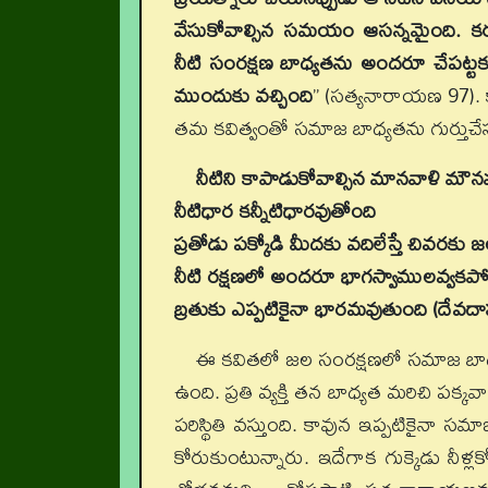
వేసుకోవాల్సిన సమయం ఆసన్నమైంది. కర
నీటి సంరక్షణ బాధ్యతను అందరూ చేపట్టక
ముందుకు వచ్చింది
” (సత్యనారాయణ 97). క
తమ కవిత్వంతో సమాజ బాధ్యతను గుర్తుచేస్త
నీటిని కాపాడుకోవాల్సిన మానవాళి మౌ
నీటిధార కన్నీటిధారవుతోంది
ప్రతోడు పక్కోడి మీదకు వదిలేస్తే చివరక
నీటి రక్షణలో అందరూ భాగస్వాములవ్వకపోత
బ్రతుకు ఎప్పటికైనా భారమవుతుంది (దేవదా
ఈ కవితలో జల సంరక్షణలో సమాజ బాధ్యత
ఉంది. ప్రతి వ్యక్తి తన బాధ్యత మరిచి పక్క
పరిస్థితి వస్తుంది. కావున ఇప్పటికైనా
కోరుకుంటున్నారు. ఇదేగాక గుక్కెడు నీళ్ల