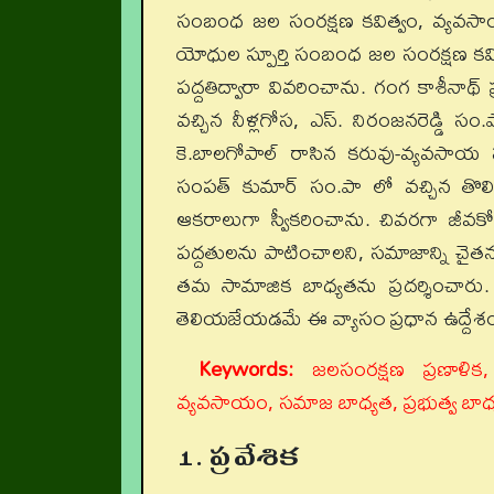
సంబంధ జల సంరక్షణ కవిత్వం, వ్యవసా
యోధుల స్పూర్తి సంబంధ జల సంరక్షణ కవిత
పద్దతిద్వారా వివరించాను. గంగ కాశీనాథ
వచ్చిన నీళ్లగోస, ఎస్. నిరంజనరెడ్డి
కె.బాలగోపాల్ రాసిన కరువు-వ్యవసాయ
సంపత్ కుమార్ సం.పా లో వచ్చిన తొలిన
ఆకరాలుగా స్వీకరించాను. చివరగా జీవ
పద్దతులను పాటించాలని, సమాజాన్ని చైత
తమ సామాజిక బాధ్యతను ప్రదర్శించారు. 
తెలియజేయడమే ఈ వ్యాస౦ ప్రధాన ఉద్దేశ
Keywords:
జలసంరక్షణ ప్రణాళిక, 
వ్యవసాయం, సమాజ బాధ్యత, ప్రభుత్వ బా
1. ప్రవేశిక