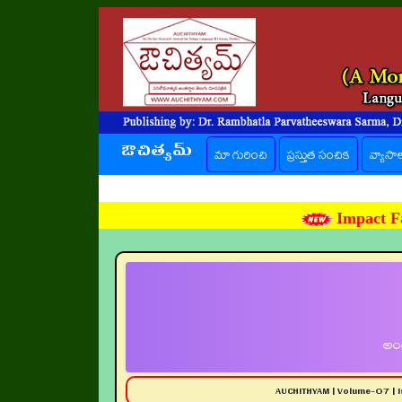
ఔచిత్యమ్
(current)
మా గురించి
ప్రస్తుత సంచిక
వ్యాసా
Impact Fa
అంత
AUCHITHYAM | Volume-07 | 