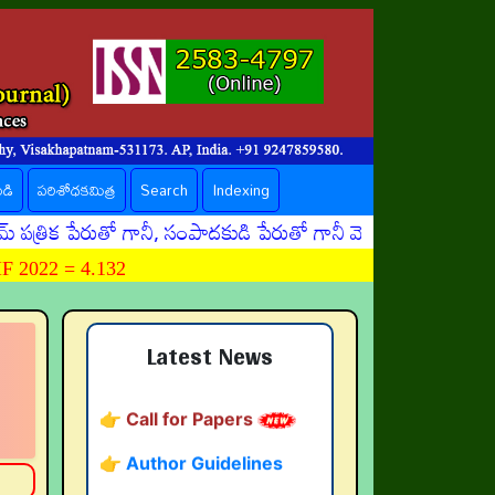
ండి
పరిశోధకమిత్ర
Search
Indexing
 పేరుతో గానీ, సంపాదకుడి పేరుతో గానీ మోసపూరితమైన ఈమెయిళ్ళు
 2022 = 4.132
👉 నవతరం పరిశోధనలు
👉 Current Issue
Latest News
👉 Call for Papers
👉 Author Guidelines
👉 Submit Abstract