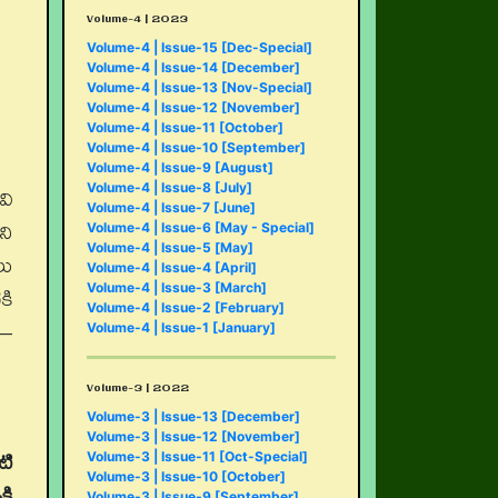
Volume-4 | 2023
Volume-4 | Issue-15 [Dec-Special]
Volume-4 | Issue-14 [December]
Volume-4 | Issue-13 [Nov-Special]
Volume-4 | Issue-12 [November]
Volume-4 | Issue-11 [October]
Volume-4 | Issue-10 [September]
Volume-4 | Issue-9 [August]
వి
Volume-4 | Issue-8 [July]
Volume-4 | Issue-7 [June]
ని
Volume-4 | Issue-6 [May - Special]
Volume-4 | Issue-5 [May]
లు
Volume-4 | Issue-4 [April]
కి
Volume-4 | Issue-3 [March]
Volume-4 | Issue-2 [February]
 –
Volume-4 | Issue-1 [January]
Volume-3 | 2022
Volume-3 | Issue-13 [December]
Volume-3 | Issue-12 [November]
టి
Volume-3 | Issue-11 [Oct-Special]
Volume-3 | Issue-10 [October]
తి
Volume-3 | Issue-9 [September]