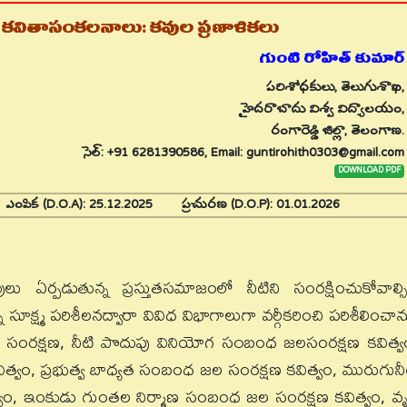
 కవితాసంకలనాలు: కవుల ప్రణాళికలు
గుంటి రోహిత్ కుమార్
పరిశోధకులు, తెలుగుశాఖ,
హైదరాబాదు విశ్వ విద్యాలయం,
రంగారెడ్డి జిల్లా, తెలంగాణ.
సెల్: +91 6281390586, Email: guntirohith0303@gmail.com
DOWNLOAD PDF
5
ఎంపిక (D.O.A):
25.12.2025
ప్రచురణ (D.O.P):
01.01.2026
లు ఏర్పడుతున్న ప్రస్తుతసమాజంలో నీటిని సంరక్షించుకోవాల్స
ూక్ష్మ పరిశీలనద్వారా వివిధ విభాగాలుగా వర్గీకరించి పరిశీలించాన
సంరక్షణ, నీటి పొదుపు వినియోగ స౦బంధ జలసంరక్షణ కవిత్వ
వం, ప్రభుత్వ బాధ్యత సంబంధ జల సంరక్షణ కవిత్వం, మురుగునీ
ం, ఇంకుడు గుంతల నిర్మాణ సంబంధ జల సంరక్షణ కవిత్వం, వృక