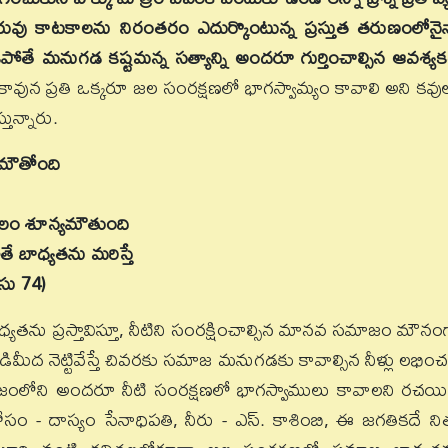
ువు కాటకాలను నిరంతరం ఎదుర్కొంటున్న ప్రస్తుత తరుణంలోనై
పోతే మనుగడ కష్టమన్న సత్యాన్ని అందరూ గుర్తించాల్సిన ఆవశ్య
ావున ప్రతి ఒక్కరూ జల సంరక్షణలో భాగస్వామ్యం కావాలి అని కవు
ున్నారు.
నమౌతోంది
ు జలం శూన్యమౌతుంది
ే బాధ్యతను మరిస్తే
సు 74)
ను ప్రస్తావిస్తూ, నీటిని సంరక్షించాల్సిన మానవ సమాజం మౌనం
వాడిమీద నెట్టివేస్తే చివరకు సమాజ మనుగడకు కావాల్సిన నీళ్లు లభించ
 సమాజంలోని అందరూ నీటి సంరక్షణలో భాగస్వాములు కావాలని రచయిత్
కోసం - దాస్యం సేనాధిపతి, నీరు - ఎస్. కాశింబి, ఈ జగతికదే నిత