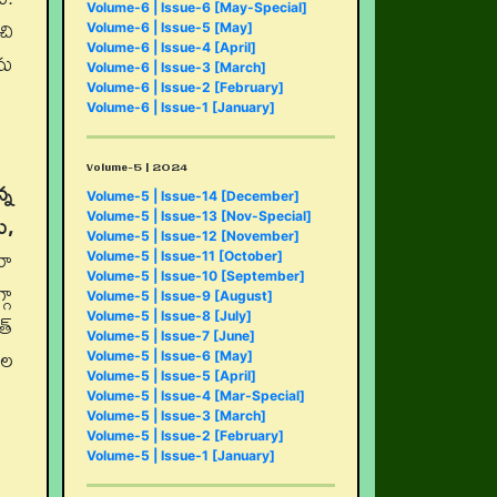
Volume-6 | Issue-6 [May-Special]
చి
Volume-6 | Issue-5 [May]
Volume-6 | Issue-4 [April]
ను
Volume-6 | Issue-3 [March]
Volume-6 | Issue-2 [February]
Volume-6 | Issue-1 [January]
Volume-5 | 2024
్న
Volume-5 | Issue-14 [December]
ు,
Volume-5 | Issue-13 [Nov-Special]
Volume-5 | Issue-12 [November]
నా
Volume-5 | Issue-11 [October]
Volume-5 | Issue-10 [September]
గా
Volume-5 | Issue-9 [August]
త్
Volume-5 | Issue-8 [July]
Volume-5 | Issue-7 [June]
జల
Volume-5 | Issue-6 [May]
Volume-5 | Issue-5 [April]
Volume-5 | Issue-4 [Mar-Special]
Volume-5 | Issue-3 [March]
Volume-5 | Issue-2 [February]
Volume-5 | Issue-1 [January]