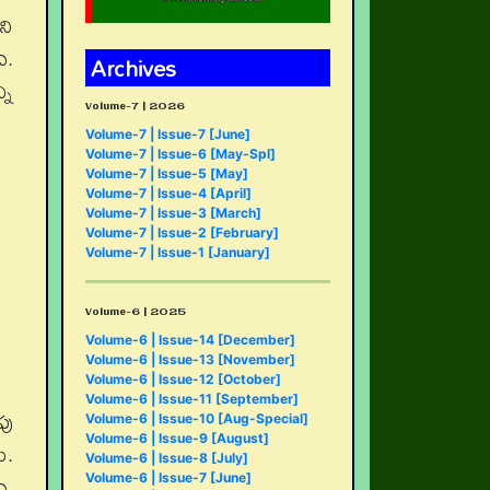
ని
ి.
Archives
ని
Volume-7 | 2026
Volume-7 | Issue-7 [June]
Volume-7 | Issue-6 [May-Spl]
Volume-7 | Issue-5 [May]
Volume-7 | Issue-4 [April]
Volume-7 | Issue-3 [March]
Volume-7 | Issue-2 [February]
Volume-7 | Issue-1 [January]
Volume-6 | 2025
Volume-6 | Issue-14 [December]
Volume-6 | Issue-13 [November]
Volume-6 | Issue-12 [October]
Volume-6 | Issue-11 [September]
పు
Volume-6 | Issue-10 [Aug-Special]
Volume-6 | Issue-9 [August]
ి.
Volume-6 | Issue-8 [July]
ి.
Volume-6 | Issue-7 [June]