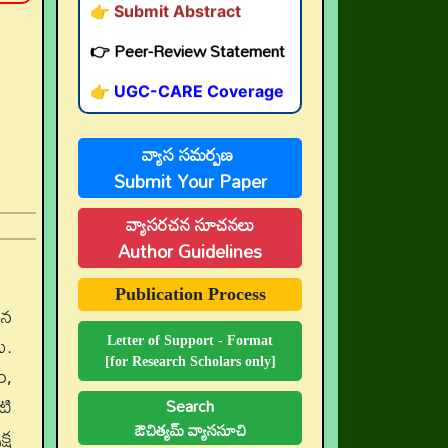
👉 Peer-Review Statement
👉 UGC-CARE Coverage
👉 UGC-CARE రద్దు
వ్యాస సమర్పణ
Submit Your Paper
వ్యాసరచన సూచనలు
Author Guidelines
Publication Process
ిన
ు.
Letter of Support - Format
[for Research Scholars only]
ం,
టి
Search
ఔచిత్యమ్ వ్యాససూచి
్ష