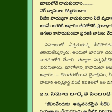
భూమిలోనే దాచుకుందాం……
చెక్ డ్యాములు కట్టుకుందాం
నీటిని పొదుపుగా వాడుకుందాం నీటి వృధాన
జలమే జగతికి ఆధారం జీవకోటికి ప్రాణాధా
జగతిని కాపాడుకుంటూ ప్రగతికి బాటలు వేద్ద
సమాజంలో ఏర్పడుతున్న నీటికొర
తెలియజేస్తున్నారు. అందులో భాగంగా చెరువ
వాడకంలోకి తేవాలి. తద్వారా వర్షపునీట
పెరుగుతాయి. భూగోళాన్ని కాపాడుతూ అభివృ
ఆధారం – దొంతరబోయిన దైవాధీనం, నీటి స
పాతూరి అన్నపూర్ణ వంటి కవితలలో జల వనరు
2.3. సమాజ బాధ్యత సంబంధ 
“
జీవించేందుకు అత్యవసరమైన నీటిని స
ప్రయత్నాలు చేయనప్పుడు ఆ నీటిని వినియోగిం