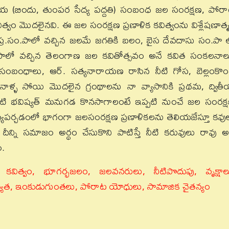
య (బిందు, తుంపర సేద్య పద్దతి) సంబంధ జల సంరక్షణ, పోర
్వం మొదలైనవి. ఈ జల సంరక్షణ ప్రణాళిక కవిత్వంను విశ్లేషణాత్
్ ప్ర.సం.పాలో వచ్చిన జలమే జగతికి బలం, బైస దేవదాసు సం.పా 
 సం.పాలో వచ్చిన తెలంగాణ జల కవితోత్సవం అనే కవిత సంకలనాల
 సంబంధాలు, ఆర్. సత్యనారాయణ రాసిన నీటి గోస, బెల్లంకొ
ాళ్ళ సోయి మొదలైన గ్రంథాలను నా వ్యాసానికి ప్రథమ, ద్విత
కోటి భవిష్యత్ మనుగడ కొనసాగాలంటే ఇప్పటి నుంచే జల సంరక్
న్యపర్చడంలో భాగంగా జలసంరక్షణ ప్రణాళికలను తెలియజేస్తూ కవు
దీన్ని సమాజం అర్థం చేసుకొని పాటిస్తే నీటి కరువులు రావు అ
ం.
కవిత్వం, భూగర్భజలం, జలవనరులు, నీటిపొదుపు, వృక్షాల
ధ్యత, ఇంకుడుగుంతలు, పోరాట యోధులు, సామాజిక చైతన్యం