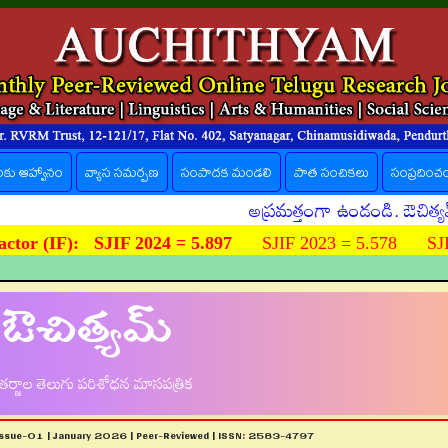
లకు ఆహ్వానం
వ్యాస సమర్పణ
సంపాదక మండలి
పాత సంచికలు
సంప్రదించ
అప్రమత్తంగా ఉండండి. ఔచిత్యమ్ పత్రిక
ctor (IF):
SJIF 2024 = 5.897
SJIF 2023 = 5.578 SJIF
ఔచిత్యమ్
ర్జాల తెలుగు పరిశోధన మాసపత్రిక
Issue-01 | January 2026 | Peer-Reviewed | ISSN: 2583-4797