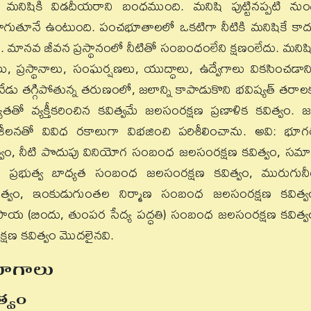
నీటికి, మనిషికి విడదీయరాని బంధముంది. మనిషి పుట్టినప్పటి నుం
ుతూనే ఉంటుంది. పంచభూతాలలో ఒకటిగా నీటికి మనిషికే కాద
. మానవ జీవన ప్రస్థానంలో నీటితో సంబంధంలేని క్షణంలేదు. మనిషి
లు, ప్రస్థానాలు, సంఘర్షణలు, యుద్ధాలు, ఉద్వేగాలు వికసించడాని
గ్గిపోతున్న తరుణంలో, జలాన్ని కాపాడుకొని భవిష్యత్ తరాల
 వ్యక్తీకరించిన కవిత్వమే జలసంరక్షణ ప్రణాళిక కవిత్వం. 
 పరిశీలనతో వివిధ రకాలుగా విభజించి పరిశీలించాను. అవి: భూగర
వం, నీటి పొదుపు వినియోగ సంబంధ జలసంరక్షణ కవిత్వం, సమ
 ప్రభుత్వ బాధ్యత సంబంధ జలసంరక్షణ కవిత్వం, మురుగునీ
త్వం, ఇంకుడుగుంతల నిర్మాణ సంబంధ జలసంరక్షణ కవిత్వ
సాయ (బిందు, తుంపర సేద్య పద్ధతి) సంబంధ జలసంరక్షణ కవిత్వ
షణ కవిత్వం మొదలైనవి.
భాగాలు
త్వం