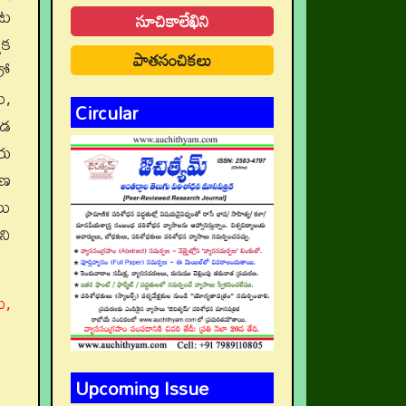
ాట
సూచికాలేఖిని
మక
పాతసంచికలు
లో
ు,
Circular
ండ
ీయ
షణ
లు
ని
ు,
Upcoming Issue