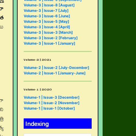
నా
Volume-3 | Issue-8 [August]
Volume-3 | Issue-7 [July]
కత
Volume-3 | Issue-6 [June]
Volume-3 | Issue-5 [May]
లు
Volume-3 | Issue-4 [April]
Volume-3 | Issue-3 [March]
Volume-3 | Issue-2 [February]
Volume-3 | Issue-1 [January]
Volume-2 | 2021
Volume-2 | Issue-2 [July-December]
Volume-2 | Issue-1 [January-June]
Volume-1 | 2020
గా
Volume-1 | Issue-3 [December]
Volume-1 | Issue-2 [November]
ని
Volume-1 | Issue-1 [October]
రి
Indexing
్య