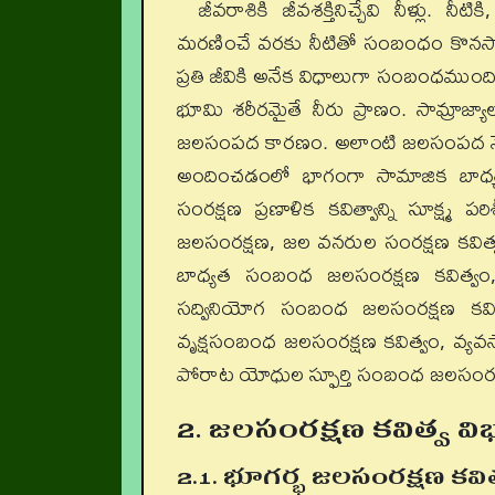
జీవరాశికి జీవశక్తినిచ్చేవి నీళ్లు. 
మరణించే వరకు నీటితో సంబంధం కొనసాగ
ప్రతి జీవికి అనేక విధాలుగా సంబంధముంది
భూమి శరీరమైతే నీరు ప్రాణం. సామ్రాజ్యా
జలసంపద కారణం. అలాంటి జలసంపద నేడు త
అందించడంలో భాగంగా సామాజిక బాధ్యతతో
సంరక్షణ ప్రణాళిక కవిత్వాన్ని సూక్ష్మ
జలసంరక్షణ, జల వనరుల సంరక్షణ కవిత్
బాధ్యత సంబంధ జలసంరక్షణ కవిత్వం,
సద్వినియోగ సంబంధ జలసంరక్షణ కవి
వృక్షసంబంధ జలసంరక్షణ కవిత్వం, వ్యవ
పోరాట యోధుల స్ఫూర్తి సంబంధ జలసంరక్
2. జలసంరక్షణ కవిత్వ వి
2.1. భూగర్భ జలసంరక్షణ కవి