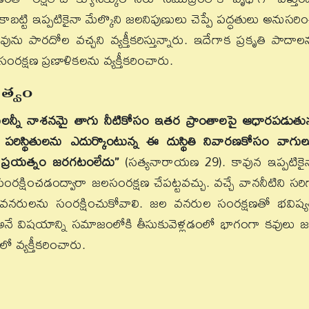
ాబట్టి ఇప్పటికైనా మేల్కొని జలనిపుణులు చెప్పే పద్ధతులు అనుసరిం
ు పారదోల వచ్చని వ్యక్తీకరిస్తున్నారు. ఇదేగాక ప్రకృతి పాదాల
క్షణ ప్రణాళికలను వ్యక్తీకరించారు.
ిత్వం
లన్నీ నాశనమై తాగు నీటికోసం ఇతర ప్రాంతాలపై ఆధారపడుతున
మైన పరిస్థితులను ఎదుర్కొంటున్న ఈ దుస్థితి నివారణకోసం వాగుల
ే ప్రయత్నం జరగటంలేదు”
(సత్యనారాయణ 29). కావున ఇప్పటికై
ించడంద్వారా జలసంరక్షణ చేపట్టవచ్చు. వచ్చే వాననీటిని సరిగ్
వనరులను సంరక్షించుకోవాలి. జల వనరుల సంరక్షణతో భవిష్య
చు అనే విషయాన్ని సమాజంలోకి తీసుకువెళ్లడంలో భాగంగా కవులు 
 వ్యక్తీకరించారు.