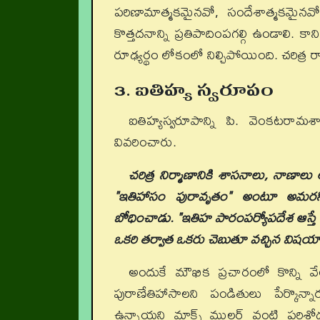
పరిణామాత్మకమైనవో, సందేశాత్మకమైన
కొత్తదనాన్ని ప్రతిపాదింపగల్గి ఉండాల
రూఢ్యర్థం లోకంలో నిల్చిపోయింది. చరిత్
3. ఐతిహ్య స్వరూపం
ఐతిహ్యస్వరూపాన్ని పి. వెంకటరామశా
వివరించారు.
చరిత్ర నిర్మాణానికి శాసనాలు
, నాణాలు 
"ఇతిహాసం పురావృతం" అంటూ అమరసింహుడ
బోధించాడు. "ఇతిహ పారంపర్యోపదేశ ఆస్తే
ఒకరి తర్వాత ఒకరు చెబుతూ వచ్చిన విష
అందుకే మౌఖిక ప్రచారంలో కొన్ని వ
పురాణేతిహాసాలని పండితులు పేర్కొన్న
ఉన్నాయని మాక్స్ ముల్లర్ వంటి పరిశో