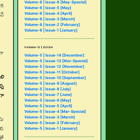
ఒక
Volume-6 | Issue-6 [May-Special]
Volume-6 | Issue-5 [May]
నే
Volume-6 | Issue-4 [April]
Volume-6 | Issue-3 [March]
Volume-6 | Issue-2 [February]
Volume-6 | Issue-1 [January]
Volume-5 | 2024
గా
Volume-5 | Issue-14 [December]
Volume-5 | Issue-13 [Nov-Special]
Volume-5 | Issue-12 [November]
Volume-5 | Issue-11 [October]
చి
Volume-5 | Issue-10 [September]
ని
Volume-5 | Issue-9 [August]
Volume-5 | Issue-8 [July]
గా
Volume-5 | Issue-7 [June]
Volume-5 | Issue-6 [May]
Volume-5 | Issue-5 [April]
Volume-5 | Issue-4 [Mar-Special]
ను
Volume-5 | Issue-3 [March]
Volume-5 | Issue-2 [February]
ని
Volume-5 | Issue-1 [January]
తో