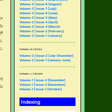
Volume-3 | Issue-8 [August]
Volume-3 | Issue-7 [July]
Volume-3 | Issue-6 [June]
కూ
Volume-3 | Issue-5 [May]
Volume-3 | Issue-4 [April]
కు
Volume-3 | Issue-3 [March]
లో
Volume-3 | Issue-2 [February]
Volume-3 | Issue-1 [January]
ి.
ి,
Volume-2 | 2021
Volume-2 | Issue-2 [July-December]
Volume-2 | Issue-1 [January-June]
Volume-1 | 2020
ిక
Volume-1 | Issue-3 [December]
ను
Volume-1 | Issue-2 [November]
Volume-1 | Issue-1 [October]
Indexing