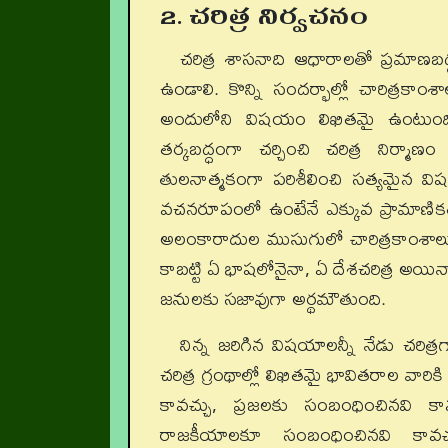
2. చరిత్ర నిర్వచనం
చరిత్ర శాసనాది ఆధారాలతో ప్రమాణబద్ధ
ఉండాలి. కొన్ని సందర్భాల్లో చారిత్రక
అందులోని విషయం లిఖితమై ఉంటుంది
తర్కబద్ధంగా చర్చించి చరిత్ర నిర్మ
తులనాత్మకంగా పరిశీలించి సత్యమైన విషయా
వచనరూపంలో ఉంటేనే ఎక్కువ ప్రామాణికత
అలంకారాదుల ముసుగులో చారిత్రకాంశాలు అ
కాబట్టి ఏ భాషలోనైనా, ఏ దేశచరిత్ర అయి
జనులకు సజావుగా అర్థమౌతుంది.
నిన్న జరిగిన విషయాలన్నీ నేడు చరిత
చరిత్ర గ్రంథాల్లో లిఖితమై భావితరాల వార
కావచ్చు, ప్రజలకు సంబంధించినవి కా
రాజకీయాలకూ సంబంధించినవి కావ