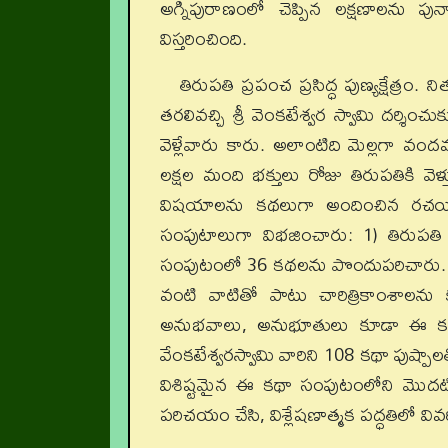
అగ్నిపురాణంలో చెప్పిన లక్షణాలను ప
విస్తరించింది.
తిరుపతి ప్రపంచ ప్రసిద్ధ పుణ్యక్షేత్రం.
తరలివచ్చి శ్రీ వెంకటేశ్వర స్వామి దర్శి
వెళ్లేవారు కారు. అలాంటిది మెల్లగా వ
లక్షల మంది భక్తులు రోజు తిరుపతికి 
విషయాలను కథలుగా అందించిన రచయిత ఆ
సంపుటాలుగా విభజించారు: 1) తిరుపత
సంపుటంలో 36 కథలను పొందుపరిచారు. ఈ క
వంటి వాటితో పాటు చారిత్రికాంశాల
అనుభవాలు, అనుభూతులు కూడా ఈ కథలకు 
వేంకటేశ్వరస్వామి వారిని 108 కథా పుష్పా
విశిష్టమైన ఈ కథా సంపుటంలోని మొదటి
పరిచయం చేసి, విశ్లేషణాత్మక పద్ధతిలో వివరి