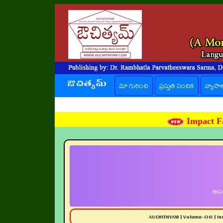
ఔచిత్యమ్
(current)
మా గురించి
ప్రస్తుత సంచిక
వ్యాసా
Impact Fa
అంత
AUCHITHYAM | Volume-06 | I