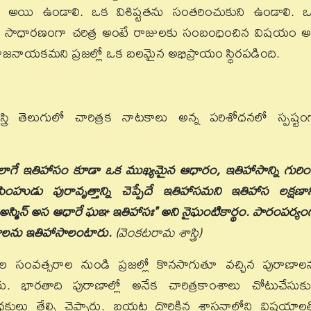
వో అయి ఉండాలి. ఒక విశిష్టతను సంతరించుకుని ఉండాలి. 
ి. కాని సాధారణంగా చరిత్ర అంటే రాజులకు సంబంధించిన విషయం అ
ర రాజనాయకమని ప్రజల్లో ఒక బలమైన అభిప్రాయం స్థిరపడింది.
స్త్రి తెలుగులో చారిత్రక నాటకాలు అన్న పరిశోధనలో స్పష్టం
లాగే ఇతిహాసం కూడా ఒక ముఖ్యమైన ఆధారం, ఇతిహాసాన్ని గురిం
ు పురావృత్తాన్ని చెప్పేదే ఇతిహాసమని ఇతిహాస లక్షణాన్
 అస్మిన్ అస ఆధారే ఘఞ ఇతిహాసః" అని నైఘంటికార్థం. పారంపర్యం
యాలను ఇతిహాసాలంటారు.
(వెంకటరామ శాస్త్రి)
ేల సంవత్సరాల నుండి ప్రజల్లో కొనసాగుతూ వచ్చిన పురాణాల
ారు. భారతాది పురాణాల్లో అనేక చారిత్రకాంశాలు చోటుచేసుకు
ధకులు తేల్చి చెప్పారు. బయట దొరికిన శాసనాల్లోని విషయాల