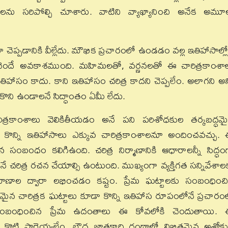
్రలను సరిపోల్చి చూశారు. వాటిని వ్యాఖ్యానించి అనేక అమూల
ా చెప్పడానికి వీల్లేదు. మౌఖిక ప్రచారంలో ఉండడం వల్ల ఇతిహాసాల్లో
చెందే అవకాశముంది. మహిమలతో, వర్ణనలతో ఈ చారిత్రకాంశా
ాసం కాదు. కాని ఇతిహాసం చరిత్ర కాదని చెప్పలేం. అలాగని అన్
సుకొని ఉండాలనే సిద్ధాంతం ఏమీ లేదు.
త్రకాంశాలు వెలికితీయడం అనే పని పరిశోధకుల తర్కబద్ధమ
న్ని ఇతిహాసాలు ఎక్కువ చారిత్రకాంశాలనూ అందించవచ్చు.
 సంబంధం కలిగిఉంది. చరిత్ర నిర్మాణానికి ఆధారాలన్నీ సిద్ధం
 చరిత్ర రచన చేయాల్సి ఉంటుంది. ముఖ్యంగా వ్యక్తిగత సన్నివేశాల
ాణాల ద్వారా లభించడం కష్టం. ప్రేమ ఘట్టాలకు సంబంధించ
మైన చారిత్రక ఘట్టాలు కూడా కొన్ని ఇతిహాస రూపంలోనే ప్రచారం
డికి సంబంధించిన ప్రేమ ఉదంతాలు ఈ కోవలోకి చెందుతాయి.
 కొట్టి పారెయ్యలేం. బౌద్ధ జాతకాది గ్రంథాల్లో లిఖితమైన అశోకు