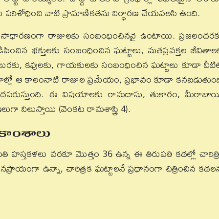
ిశోధించి వాటి ప్రామాణికతను నిర్ధారణ చేయవలసి ఉంది.
లు సాధారణంగా రాజులకు సంబంధించినవై ఉంటాయి. ప్రజలందర
 నడిపించిన భక్తులకు సంబంధించిన ఘట్టాలు, మతప్రవక్తల జీవితాల
శీలురకు, కవులకు, గాయకులకు సంబంధించిన ఘట్టాలు కూడా వీటి
ితాల్లో ఆ కాలంనాటి రాజుల ప్రమేయం, ప్రభావం కూడా కనబడుతుంద
విశదపరుస్తుంది. ఈ విషయాలకు రామదాసు, తుకారం, మీరాబాయ
ుగా నిలుస్తాయి (వెంకట రామశాస్త్రి 4).
్రకాంశాలు
పతి హస్తకళలు వరకూ మొత్తం 36 ఉన్న ఈ తిరుపతి కథల్లో చారిత్ర
ప్రాయంగా ఉన్నా, చారిత్రక ఘట్టాలనే ప్రధానంగా చిత్రించిన కథల