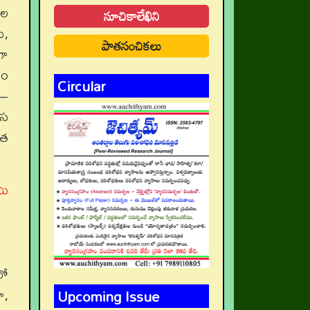
ాల
సూచికాలేఖిని
ు,
పాతసంచికలు
గా
ఠం
Circular
స–
ాస
ంత
మి
లో
Upcoming Issue
ా,