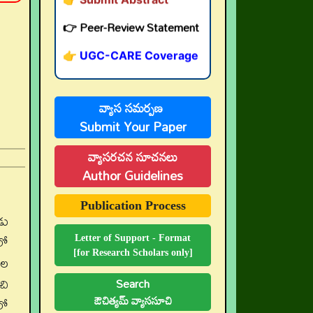
👉 UGC-CARE Coverage
👉 UGC-CARE రద్దు
వ్యాస సమర్పణ
Submit Your Paper
వ్యాసరచన సూచనలు
Author Guidelines
Publication Process
డు
లో
Letter of Support - Format
[for Research Scholars only]
ాల
చి
Search
ఔచిత్యమ్ వ్యాససూచి
లో