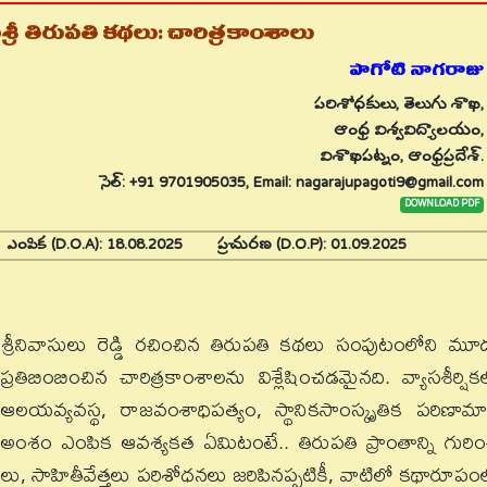
శ్రీ తిరుపతి కథలు: చారిత్రకాంశాలు
పాగోటి నాగరాజు
పరిశోధకులు, తెలుగు శాఖ,
ఆంధ్ర విశ్వవిద్యాలయం,
విశాఖపట్నం, ఆంధ్రప్రదేశ్.
సెల్: +91 9701905035, Email: nagarajupagoti9@gmail.com
DOWNLOAD PDF
5
ఎంపిక (D.O.A):
18.08.2025
ప్రచురణ (D.O.P):
01.09.2025
్రీనివాసులు రెడ్డి రచించిన తిరుపతి కథలు సంపుటంలోని మూ
బింబించిన చారిత్రకాంశాలను విశ్లేషించడమైనది. వ్యాసశీర్షిక
ర, ఆలయవ్యవస్థ, రాజవంశాధిపత్యం, స్థానికసాంస్కృతిక పరిణామ
ఈ అంశం ఎంపిక ఆవశ్యకత ఏమిటంటే.. తిరుపతి ప్రాంతాన్ని గురిం
ులు, సాహితీవేత్తలు పరిశోధనలు జరిపినప్పటికీ, వాటిలో కథారూపం