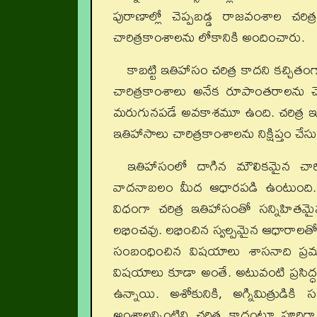
పురాణాల్లో చెప్పబడ్డ రాజవంశాల చరిత
చారిత్రకాంశాలను లోకానికి అందించారు.
కాబట్టి ఇతిహాసం చరిత్ర కాదని కచ్చితంగ
చారిత్రకాంశాలు అనేక రూపాంతరాలను 
మరుగునపడే అవకాశమూ ఉంది. చరిత్ర ఇతిహ
ఇతిహాసాలు చారిత్రకాంశాలను నిక్షిప్తం చే
ఇతిహాసంలో దాగిన మౌలికమైన చారి
వాదనాబలం మీద ఆధారపడి ఉంటుంది. కొ
విధంగా చరిత్ర ఇతిహాసంతో సన్నిహితమైన
లభించవు. లభించిన స్వల్పమైన ఆధారాలతోనే
సంబంధించిన విషయాలు శాసనాది ప్రమ
విషయాలు కూడా అంతే. అటువంటి ప్రసిద్ధ
ఉన్నాయి. అశోకునికి, అగ్నిమిత్రు
అంశాలన్నింటిని చరిత్ర కాదంటూ పూర్తిగా