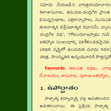
నమోదు చేయబడిన చారిత్రకసమాచారం
శిలాశాసనాలు, తిరుమల-చంద్రగిరి ప్రాం
విమర్శగ్రంథాలు, పత్రికావ్యాసాలు, మున
తులనాత్మక విశ్లేషణాత్మక విధానమే; వ్యా
చంద్రగిరి కథ”, “గోవిందరాజస్వామి గుడి
ఐతిహ్యాల సంబంధాన్ని పరిశీలించడమైనది. క
పరిధిని దృష్టిలో ఉంచుకుని మూడు కథలపై మ
చరిత్ర, సాంస్కృతిక అధ్యయనానికి కొత్తదృక్
Keywords:
తిరుపతి కథలు, చారిత్ర
దేవాలయం, శాసనాలు, పురాణ-ఐతిహ్యాలు, సాం
1. ఉపోద్ఘాతం
పాశ్చాత్య విద్యావ్యాప్తి వల్ల అవతరిం
అవతరించాయి. ఈ ప్రక్రియ పాశ్చాత్య