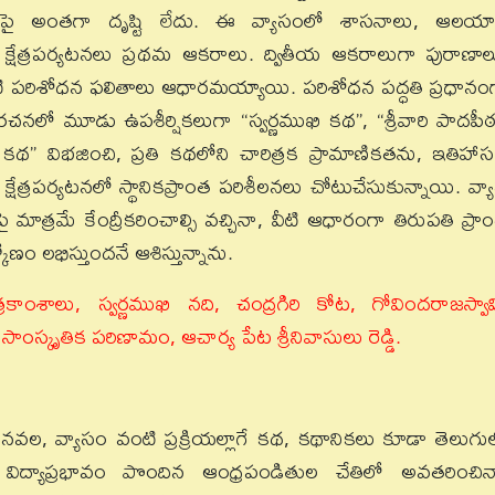
పై అంతగా దృష్టి లేదు. ఈ వ్యాసంలో శాసనాలు, ఆలయ
త క్షేత్రపర్యటనలు ప్రథమ ఆకరాలు. ద్వితీయ ఆకరాలుగా పురాణాల
ుపటి పరిశోధన ఫలితాలు ఆధారమయ్యాయి. పరిశోధన పద్ధతి ప్రధానం
సరచనలో మూడు ఉపశీర్షికలుగా “స్వర్ణముఖి కథ”, “శ్రీవారి పాదపీ
 కథ” విభజించి, ప్రతి కథలోని చారిత్రక ప్రామాణికతను, ఇతిహా
్షేత్రపర్యటనలో స్థానికప్రాంత పరిశీలనలు చోటుచేసుకున్నాయి. వ్య
ాత్రమే కేంద్రీకరించాల్సి వచ్చినా, వీటి ఆధారంగా తిరుపతి ప్రా
కోణం లభిస్తుందనే ఆశిస్తున్నాను.
కాంశాలు, స్వర్ణముఖి నది, చంద్రగిరి కోట, గోవిందరాజస్వా
స్కృతిక పరిణామం, ఆచార్య పేట శ్రీనివాసులు రెడ్డి.
చిన నవల, వ్యాసం వంటి ప్రక్రియల్లాగే కథ, కథానికలు కూడా తెలుగు
 విద్యాప్రభావం పొందిన ఆంధ్రపండితుల చేతిలో అవతరించిన