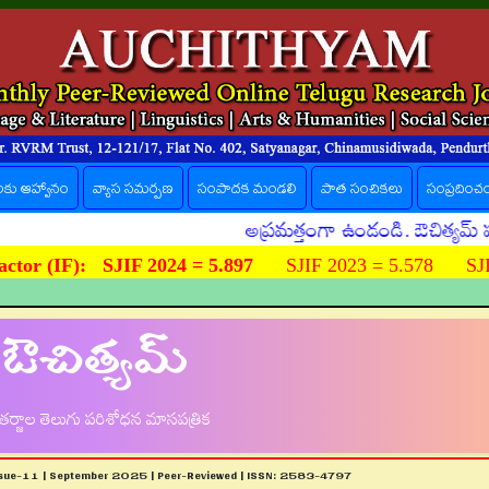
లకు ఆహ్వానం
వ్యాస సమర్పణ
సంపాదక మండలి
పాత సంచికలు
సంప్రదించ
అప్రమత్తంగా ఉండండి. ఔచిత్యమ్ పత్రిక పే
ctor (IF):
SJIF 2024 = 5.897
SJIF 2023 = 5.578 SJIF
ఔచిత్యమ్
ర్జాల తెలుగు పరిశోధన మాసపత్రిక
ssue-11 | September 2025 | Peer-Reviewed | ISSN: 2583-4797