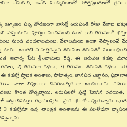
ునాదిగా చేసుకుని, అనేక సంస్కరణలతో, కొత్తపుంతలతో క్రమం
 నిత్య కళ్యాణం పచ్చ తోరణంగా భాసిల్లే తిరుపతికి రోజు వేలాది భక్తు
ంచుకుని వెళ్తుంటారు. పూర్వం వందమంది ఉంటే గాని తిరుమలకి భక్తు
ందమంది నుండి వందలాదిమంది, వేలాదిమంది ఇంకా చెప్పాలంటే నే
వెళ్తుంటారు. అంతటి మహత్తరమైన తిరుమల తిరుపతికి సంబంధించ
చార్య పేట శ్రీనివాసులు రెడ్డి. ఈ తిరుపతి కథల్ని మూ
ి కథలు, 2) తిరుమల కథలు, 3) తిరుమల తిరుపతి కథలు. ఒక్
థల్లో స్థానిక అంశాలు, సాహిత్యం, జానపద విజ్ఞానం, పురాణా
ను కూడా చాలా విపులంగా వివరణాత్మకంగా అందించారు. రచయ
కొంత తోడ్పడ్డాయి. తిరుపతిలో పుట్టి పెరిగిన రచయిత, శ్
లతో అర్చించినట్లుగా కథాసంపుటం ప్రారంభంలో చెప్పుకున్నారు. ఇంత
 3 కథల్లోనూ ఉన్న చారిత్రక అంశాలను ఈ పరిశోధనా వ్యాసం
స్తున్నాను.