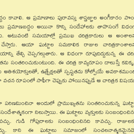
ం కావాలి. ఆ ప్రమాణాలు పురావస్తు శాస్త్రజ్ఞుల అంగీకారం పొం
ాంశాలు ప్రమాణబద్ధం అయినా కొన్ని సందేహాలకు తావొసంగే విధం
. అటువంటి సమయాల్లో ప్రముఖ చరిత్రకారులు ఆ అంశాల
ాణం చేస్తారు. ఆయా ఘట్టాల సమకాలిక రాజుల చారిత్రకాంశాల
న్ని తేల్చి చెప్పగల్గుతారు. ఆ విధంగా రూపుదిద్దుకున్న ఈ చరిత
ను సంతరించుకుంటుంది. ఈ చరిత్ర కావ్యరూపం దాలుస్తే కవిక
తిశయోక్తులతో, ఉత్ప్రేక్షలతో స్పష్టతను కోల్పోయే అవకాశముంద
నా వచన రూపంలో సాఫీగా చెప్పుకు పోయినప్పుడే ఆ చారిత్రక విష
్రగా పరిణమించినా అందులో ప్రాముఖ్యతను సంతరించుకున్న ఘట్టా
ికి సందేశాత్మకంగా నిలుస్తాయి. ఈ ఘట్టాలు వ్యక్తులకు సంబంధించిన
వచ్చు. గుడి గోపురాలకు సంబంధించినది కావచ్చు. రాజులక
చ్చు. కాని ఈ ఘట్టాలు సమాజంలో సంచలనాత్మకమైనవ