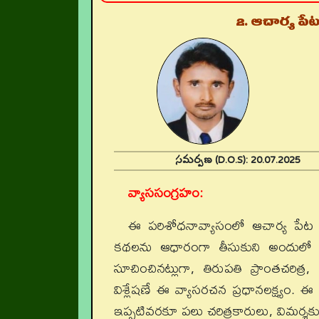
2. ఆచార్య పేట
సమర్పణ (D.O.S):
20.07.202
వ్యాససంగ్రహం:
ఈ పరిశోధనావ్యాసంలో ఆచార్య పేట శ
కథలను ఆధారంగా తీసుకుని అందులో ప్రతి
సూచించినట్లుగా, తిరుపతి ప్రాంతచరిత్
విశ్లేషణే ఈ వ్యాసరచన ప్రధానలక్ష్యం. 
ఇప్పటివరకూ పలు చరిత్రకారులు, విమర్శక