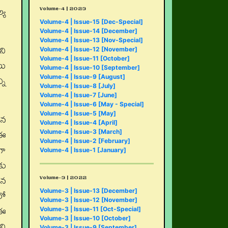
Volume-4 | 2023
్య
Volume-4 | Issue-15 [Dec-Special]
Volume-4 | Issue-14 [December]
Volume-4 | Issue-13 [Nov-Special]
ని
Volume-4 | Issue-12 [November]
Volume-4 | Issue-11 [October]
లు
Volume-4 | Issue-10 [September]
ని
Volume-4 | Issue-9 [August]
Volume-4 | Issue-8 [July]
Volume-4 | Issue-7 [June]
Volume-4 | Issue-6 [May - Special]
Volume-4 | Issue-5 [May]
ైన
Volume-4 | Issue-4 [April]
 ఈ
Volume-4 | Issue-3 [March]
Volume-4 | Issue-2 [February]
గా
Volume-4 | Issue-1 [January]
కు
Volume-3 | 2022
ిన
లో
Volume-3 | Issue-13 [December]
Volume-3 | Issue-12 [November]
 ఈ
Volume-3 | Issue-11 [Oct-Special]
Volume-3 | Issue-10 [October]
ని
Volume-3 | Issue-9 [September]