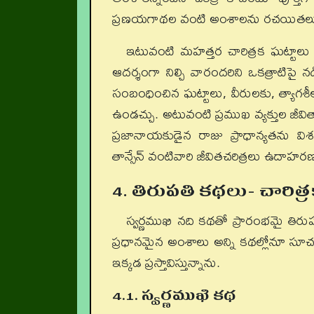
ప్రణయగాథల వంటి అంశాలను రచయితలు పర
ఇటువంటి మహత్తర చారిత్రక ఘట్టా
ఆదర్శంగా నిల్చి వారందరిని ఒకత్రాటిపై
సంబంధించిన ఘట్టాలు, వీరులకు, త్యాగ
ఉండచ్చు. అటువంటి ప్రముఖ వ్యక్తుల జీవ
ప్రజానాయకుడైన రాజు ప్రాధాన్యతను 
తాన్సేన్ వంటివారి జీవితచరిత్రలు ఉదాహరణల
4. తిరుపతి కథలు- చారిత
స్వర్ణముఖి నది కథతో ప్రారంభమై తిరు
ప్రధానమైన అంశాలు అన్ని కథల్లోనూ సూచన
ఇక్కడ ప్రస్తావిస్తున్నాను.
4.1. స్వర్ణముఖి కథ