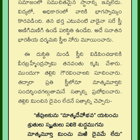
సమాజంలో సముచితమైన స్థానాన్ని ఇవ్వలేదు.
విద్యలో, అధికారంలో వారికి భాగస్వామ్యం
కొరవడింది. తన భర్త ఎటువంటి వాడైనా సరే స్త్రీ
అణిగిమణిగి ఉండే పరిస్థితి ఉండేది. అదే సనాతన
భారతీయ ధర్మమని స్త్రీల నోరు మూయించారు.
ఈ దుస్థితి నుండి స్త్రీని విడిపించడానికి
వీరబ్రహ్మేంద్రస్వామి తనవంతు కృషి చేశారు.
ముందుగా తల్లిని గౌరవించాలని సూచించారు.
తద్వారా ప్రతి స్త్రీలోనూ మాతృమూర్తిని
సందర్శించగల్గుతామనే సత్యాన్ని ప్రబోధించారు.
తల్లిని మించిన దైవం లేదనే సత్యాన్ని చెప్పారు-
“జీవులకును “మాతృదేవోభవ” యటంచు
శ్రుతులు స్మృతులు పలికె శుద్ధముగను
మాతృమూర్తి మించు మఱి దైవమే లేదు”