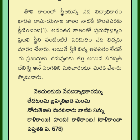
తొలి కాలంలో స్త్రీలకున్న వేద విద్యాధికారం
భారత రామాయణాల కాలం నాటికి కొంతవరకు
క్షీణించింది(1). అనంతర కాలంలో పురుషాధిక్యం
ప్రబలి స్త్రీని వంటింటికే పరిమితం చేసి విద్యకు
దూరం చేశారు. అయితే స్త్రీకి విద్య అవసరం లేదనే
ఈ ప్రబుద్ధులు చదువులకు తల్లి అయిన సరస్వతీ
దేవి స్త్రీ అనే సంగతిని మరిచారంటూ చురక వేశారు
స్వామివారు.
వెలదులకును వేదవిద్యాధికారమ్ము
లేదటంచు బ్రహ్మలిఖిత మంచు
నోరుతెఱచి మరచినారు వాణిని నిన్ను
కాళికాంబ! హంస! కాళికాంబ! (కాళికాంబా
సప్తశతి ప. 678)