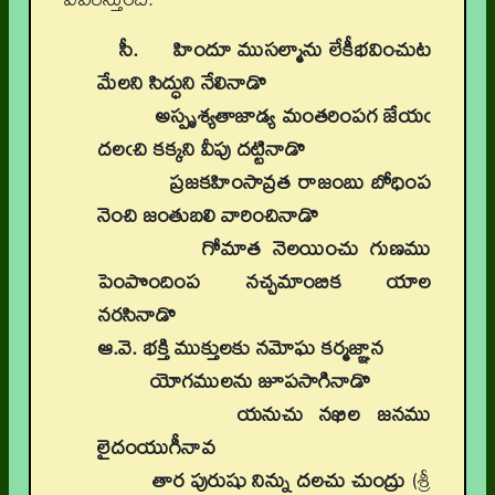
సీ. హిందూ ముసల్మాను లేకీభవించుట
మేలని సిద్ధుని నేలినాడొ
అస్పృశ్యతాజాడ్య మంతరింపగ జేయఁ
దలఁచి కక్కని వీపు దట్టినాడొ
ప్రజకహింసావ్రత రాజంబు బోధింప
నెంచి జంతుబలి వారించినాడొ
గోమాత నెలయించు గుణము
పెంపొందింప నచ్చమాంబిక యాల
నరసినాడొ
ఆ.వె. భక్తి ముక్తులకు నమోఘ కర్మజ్ఞాన
యోగములను జూపసాగినాడొ
యనుచు నఖిల జనము
లైదంయుగీనావ
తార పురుషు నిన్ను దలచు చుంద్రు
(శ్రీ