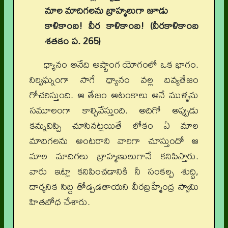
మాల మాదిగలను బ్రాహ్మలుగా జూడు
కాళికాంబ! వీర కాళికాంబ! (వీరకాళికాంబ
శతకం ప. 265)
ధ్యానం అనేది అష్టాంగ యోగంలో ఒక భాగం.
నిర్విఘ్నంగా సాగే ధ్యానం వల్ల దివ్యతేజం
గోచరిస్తుంది. ఆ తేజం ఆటంకాలు అనే ముళ్ళను
సమూలంగా కాల్చివేస్తుంది. అదిగో అప్పుడు
కన్నువిప్పి చూసినట్లయితే లోకం ఏ మాల
మాదిగలను అంటరాని వారిగా చూస్తుందో ఆ
మాల మాదిగలు బ్రాహ్మణులుగానే కనిపిస్తారు.
వారు ఇట్లా కనిపించడానికి నీ సంకల్ప శుద్ధి,
దార్శనిక సిద్ధి తోడ్పడతాయని వీరబ్రహ్మేంద్ర స్వామి
హితబోధ చేశారు.