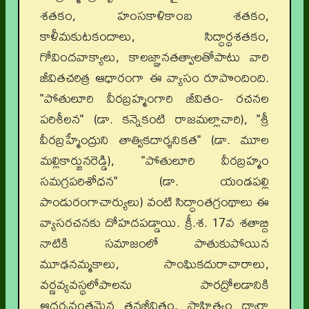
శతకం, హంసకాళికాంబ శతకం,
కాళీమకుటకందాలు, సిద్ధార్థశతకం,
గోవిందవాక్యాలు, కాలజ్ఞానతత్వాలతోపాటు వారి
జీవితచరిత్ర ఆధారంగా ఈ వ్యాసం రూపొందింది.
"పోతులూరి వీరబ్రహ్మంగారి జీవితం- రచనల
పరిశీలన" (డా. కన్నెకంటి రాజమల్లాచారి), "శ్రీ
వీరబ్రహ్మేంద్రుని తాత్వికదార్శనికత" (డా. మూల
మల్లికార్జునరెడ్డి), "పోతులూరి వీరబ్రహ్మం
సమగ్రపరిశోధన" (డా. యండపల్లి
పాండురంగాచార్యులు) వంటి సిద్ధాంతగ్రంథాలు ఈ
వ్యాసరచనకు దోహదపడ్డాయి. క్రీ.శ. 17వ శతాబ్ది
నాటికి సమాజంలో పాతుకుపోయిన
మూఢనమ్మకాలు, సాంఘికదురాచారాలు,
వర్ణవ్యవస్థలోపాలను పారద్రోలడానికి
ఆదర్శవంతమైన తనజీవితం, సాహిత్యం ద్వారా