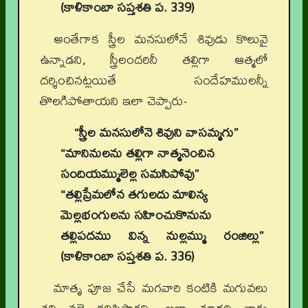
(కాళికాంబా సప్తశతి ప. 339)
అంతేగాక స్త్రీల మనసులోనే శివుడు కొలువై
ఉన్నాడని, స్త్రీలందరినీ తల్లిగా ఆత్మలో
దర్శించినట్లయితే సందేహములన్నీ
తొలగిపోతాయని ఇలా చెప్పారు-
“స్త్రీల మనసులోనె శివుని వాసమ్మగు”
“మానినులను తల్లిగా నాత్మనెంచిన
సందియమ్ములెల్ల సమసిపోవు”
“తల్లిప్రేమలోన తగులదు మాలిన్య
మెల్లభంగులను సహించుకొనును
తల్లిపదము విన్న నుల్లమ్ము రంజిల్లు”
(కాళికాంబా సప్తశతి ప. 336)
మాతృ పూజ చేసే మగవారి కంటికి మగువలు