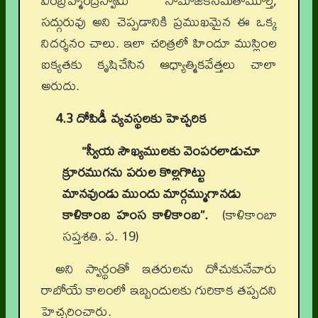
వీరబ్రహ్మేంద్రస్వామి సామాజికసమతామూర్తి,
సద్గురువు అని చెప్పడానికి ప్రముఖమైన ఈ ఒక్క
నిదర్శనం చాలు. ఇలా చరిత్రలో హిందూ ముస్లింల
ఐక్యతకు కృషిచేసిన ఆధ్యాత్మికవేత్తలు చాలా
అరుదు.
4.3 దోపిడీ వ్యవస్థలకు హెచ్చరిక
“స్వీయ సౌఖ్యములకు వెంపరలాడుచూ
క్రూరముగను పరుల కొల్లగొట్టు
మానవుండు ముందు మార్గమ్ముగానడు
కాళికాంబ హంస కాళికాంబ”.
(కాళికాంబా
సప్తశతి. ప. 19)
అని స్వార్థంతో ఇతరులను దోచుకునేవారు
రాబోయే కాలంలో ఇబ్బందులకు గురికాక తప్పదని
హెచ్చరించారు.