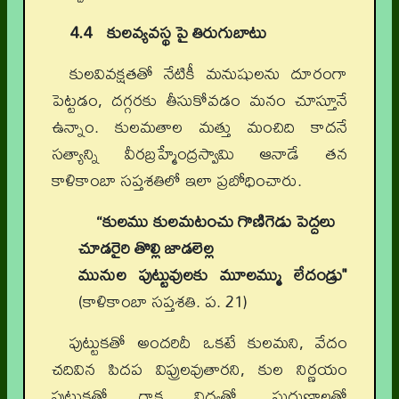
4.4 కులవ్యవస్థ పై తిరుగుబాటు
కులవివక్షతతో నేటికీ మనుషులను దూరంగా
పెట్టడం, దగ్గరకు తీసుకోవడం మనం చూస్తూనే
ఉన్నాం. కులమతాల మత్తు మంచిది కాదనే
సత్యాన్ని వీరబ్రహ్మేంద్రస్వామి ఆనాడే తన
కాళికాంబా సప్తశతిలో ఇలా ప్రబోధించారు.
“కులము కులమటంచు గొణిగెడు పెద్దలు
చూడరైరి తొల్లి జాడలెల్ల
మునుల పుట్టువులకు మూలమ్ము లేదండ్రు"
(కాళికాంబా సప్తశతి. ప. 21)
పుట్టుకతో అందరిదీ ఒకటే కులమని, వేదం
చదివిన పిదప విప్రులవుతారని, కుల నిర్ణయం
పుట్టుకతో గాక విద్యతో, సుగుణాలతో