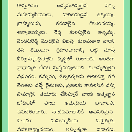
గొప్పతనం. అన్యమతస్థులైన పెక్కు
మహమ్మదీయులు, హరిజనుడైన కక్కయ్య,
బ్రాహ్మణుడు, కరణాలైన గోవిందయ్య,
అన్నాజయ్యలు, రెడ్డి కులస్థులైన అచ్చమ్మ,
వెంకటరెడ్డి మొదలైన విభిన్న కులమతాల వారిని
తన శిష్యులుగా గ్రహించాడాన్ని బట్టి చూస్తే
వీరబ్రహ్మేంద్రస్వామి దృష్టిలో కులాలకు అంతగా
ప్రాధాన్యత లేదని స్పష్టమవుతుంది. కులవృత్తులైన
వడ్రంగం, కమ్మరం, శిల్పకర్మలను ఆచరిస్తూ తన
చెంతకు వచ్చే రైతులకు, ప్రజలకు కావలసిన వస్తు
సామాగ్రిని తయారు చేసిస్తూనే వారికి ఆత్మజ్ఞాన
బోధలతో పాటు అభ్యుదయ భావాలను
ఉపదేశించారు. నాటిసమాజానికి అవసరమైన
హిందూ మహమ్మదీయ సమైక్యత,
మహిళాభ్యుదయం, అస్పృశ్యతా నివారణ,