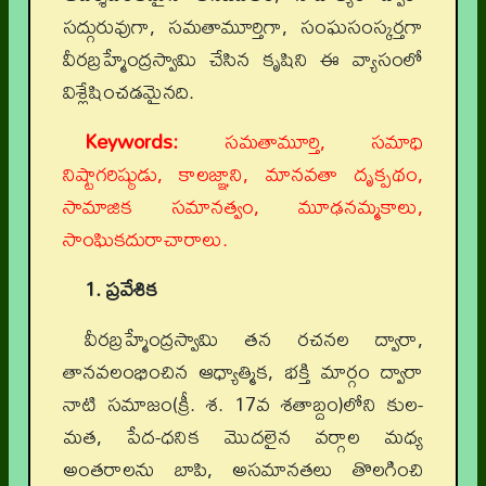
సద్గురువుగా, సమతామూర్తిగా, సంఘసంస్కర్తగా
వీరబ్రహ్మేంద్రస్వామి చేసిన కృషిని ఈ వ్యాసంలో
విశ్లేషించడమైనది.
Keywords:
సమతామూర్తి, సమాధి
నిష్టాగరిష్ఠుడు, కాలజ్ఞాని, మానవతా దృక్పథం,
సామాజిక సమానత్వం, మూఢనమ్మకాలు,
సాంఘికదురాచారాలు.
1. ప్రవేశిక
వీరబ్రహ్మేంద్రస్వామి తన రచనల ద్వారా,
తానవలంభించిన ఆధ్యాత్మిక, భక్తి మార్గం ద్వారా
నాటి సమాజం(క్రీ. శ. 17వ శతాబ్దం)లోని కుల-
మత, పేద-ధనిక మొదలైన వర్గాల మధ్య
అంతరాలను బాపి, అసమానతలు తొలగించి