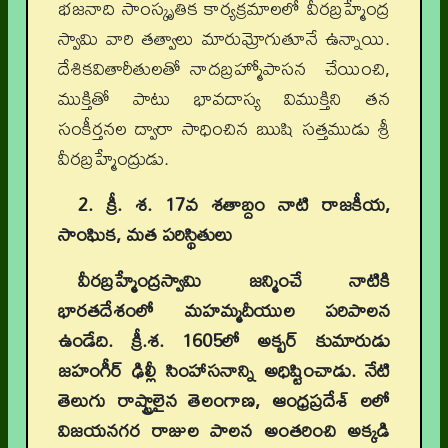
భజనాది సాంస్కృతిక కార్యక్రమాలలో వీరబ్రహ్మేంద్ర
స్వామి వారి తత్వాలు మారుమ్రోగుతూనే ఉన్నాయి.
దేశికవితారీతులతో నాదబ్రహ్మోపాసన చేయించి,
ముక్తితో పాటు భావదాస్య విముక్తిని తన
సంకీర్తనల ద్వారా సాధించిన ఋషి సత్తముడు శ్రీ
వీరబ్రహ్మేంద్రుడు.
2. క్రీ. శ. 17వ శతాబ్దం నాటి రాజకీయ,
సాంఘిక, మత పరిస్థితులు
వీరబ్రహ్మేంద్రస్వామి జన్మించే నాటికి
భారతదేశంలో మహమ్మదీయుల పరిపాలన
ఉండేది. క్రీ.శ. 1605లో అక్బర్ కుమారుడు
జహంగీర్ ఢిల్లీ సింహాసనాన్ని అధిష్టించాడు. నేటి
తెలుగు రాష్ట్రాలైన తెలంగాణ, ఆంధ్రప్రదేశ్ లలో
విజయనగర రాజుల పాలన అంతరించి అక్కడి