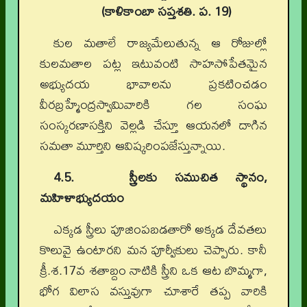
(కాళికాంబా సప్తశతి. ప. 19)
కుల మతాలే రాజ్యమేలుతున్న ఆ రోజుల్లో
కులమతాల పట్ల ఇటువంటి సాహసోపేతమైన
అభ్యుదయ భావాలను ప్రకటించడం
వీరబ్రహ్మేంద్రస్వామివారికి గల సంఘ
సంస్కరణాసక్తిని వెల్లడి చేస్తూ ఆయనలో దాగిన
సమతా మూర్తిని ఆవిష్కరింపజేస్తున్నాయి.
4.5. స్త్రీలకు సముచిత స్థానం,
మహిళాభ్యుదయం
ఎక్కడ స్త్రీలు పూజింపబడతారో అక్కడ దేవతలు
కొలువై ఉంటారని మన పూర్వీకులు చెప్పారు. కానీ
క్రీ.శ.17వ శతాబ్దం నాటికి స్త్రీని ఒక ఆట బొమ్మగా,
భోగ విలాస వస్తువుగా చూశారే తప్ప వారికి