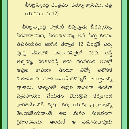
వీరబ్రహ్మేంద్ర చరిత్రము. చతుర్ధాశ్వాసము. ఛత్ర
యోగము. ప-12)
వీరబ్రహ్మేంద్ర స్వామికి చిన్నప్పుడు వీరప్పయ్య,
వీరనారాయణ, వీరంభట్లయ్య అనే పేర్లు కలవు.
ఉపనయనం జరిగిన తర్వాత 12 ఏండ్లకే విద్య
పూర్తి చేసుకొని బనగానపల్లెలో గరిమ రెడ్డి
అచ్చమ్మ, వెంకటరెడ్డి అను దంపతుల ఇంట్లో
ఆవుల కాపరిగా ఉంటూ ఎన్నో అలౌకిక
మహిమలను చూపి ఆనాడే భవిష్యత్ కాలజ్ఞానాన్ని
వ్రాశారు. బాల్యంలో ఆవుల కాపరిగా ఉంటూ
వ్యవసాయం చేయడం మొదలైన కర్మకాండ
భారతదేశానికి కృషి, కర్మ యొక్క ప్రాధాన్యాన్ని
తెలియజేయడానికే అని మనం సులభంగా
గ్రహించవచ్చు. అందుకే ఆ మహానుభావుడు