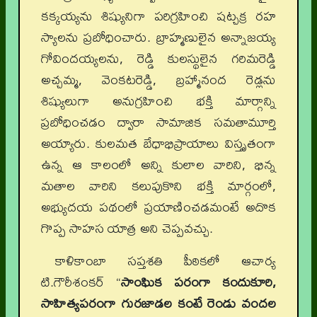
కక్కయ్యను శిష్యునిగా పరిగ్రహించి షట్చక్ర రహ
స్యాలను ప్రబోధించారు. బ్రాహ్మణులైన అన్నాజయ్య
గోవిందయ్యలను, రెడ్డి కులస్థులైన గరిమరెడ్డి
అచ్చమ్మ, వెంకటరెడ్డి, బ్రహ్మానంద రెడ్లను
శిష్యులుగా అనుగ్రహించి భక్తి మార్గాన్ని
ప్రబోధించడం ద్వారా సామాజిక సమతామూర్తి
అయ్యారు. కులమత బేధాభిప్రాయాలు విస్తృతంగా
ఉన్న ఆ కాలంలో అన్ని కులాల వారిని, భిన్న
మతాల వారిని కలుపుకొని భక్తి మార్గంలో,
అభ్యుదయ పథంలో ప్రయాణించడమంటే అదొక
గొప్ప సాహస యాత్ర అని చెప్పవచ్చు.
కాళికాంబా సప్తశతి పీఠికలో ఆచార్య
టి.గౌరీశంకర్ “
సాంఘిక పరంగా కందుకూరి,
సాహిత్యపరంగా గురజాడల కంటే రెండు వందల