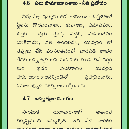
4.6 పలు సామాజికాంశాలు - నీతి ప్రబోధం
వీరబ్రహ్మేంద్రస్వామి తన కాలికాంబా సప్తశతిలో
స్త్రీలను గౌరవించాలని, కులాలన్ని సమానమని,
చిల్లర రాళ్ళకు మ్రొక్క వద్దని, సోమరితనం
పనికిరాదని, నేల అందరిదని, యవ్వనం లో
తప్పులు చేసి ముసలితనంలో బాధపడి లాభం
లేదని అస్పృశ్యత అమానుషమని, కూడు తినే దగ్గర
కుల భేదం పనికిరాదని మొదలైన
సామాజికాంశాలనెన్నింటినో ప్రస్తావించారు.
సమాజాభ్యుదయాన్ని ఆకాంక్షించారు.
4.7 అస్పృశ్యతా నివారణ
సాంఘిక దురాచారాలలో అత్యంత
నికృష్టమైంది అస్పృశ్యత. ఇది నేటి నాగరిక