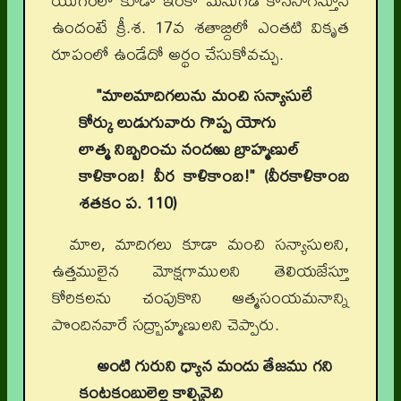
యుగంలో కూడా ఇంకా మనుగడ కొనసాగిస్తూనే
ఉందంటే క్రీ.శ. 17వ శతాబ్దిలో ఎంతటి వికృత
రూపంలో ఉండేదో అర్థం చేసుకోవచ్చు.
"మాలమాదిగలును మంచి సన్యాసులే
కోర్కు లుడుగువారు గొప్ప యోగు
లాత్మ నిబ్బరించు నందఱు బ్రాహ్మణుల్
కాళికాంబ! వీర కాళికాంబ!" (వీరకాళికాంబ
శతకం ప. 110)
మాల, మాదిగలు కూడా మంచి సన్యాసులని,
ఉత్తములైన మోక్షగాములని తెలియజేస్తూ
కోరికలను చంపుకొని ఆత్మసంయమనాన్ని
పొందినవారే సద్బ్రాహ్మణులని చెప్పారు.
అంటి గురుని ధ్యాన మందు తేజము గని
కంటకంబులెల్ల కాల్చివైచి