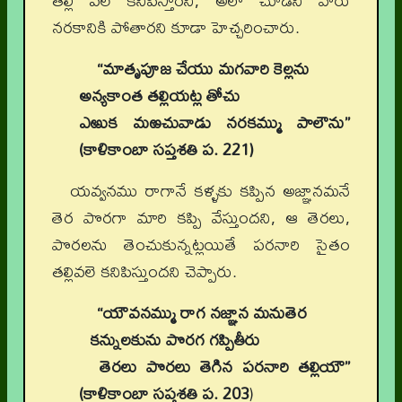
తల్లి వలె కనిపిస్తారని, అలా చూడని వారు
నరకానికి పోతారని కూడా హెచ్చరించారు.
“మాతృపూజ చేయు మగవారి కెల్లను
అన్యకాంత తల్లియట్ల తోచు
ఎఱుక మఱచువాడు నరకమ్ము పాలౌను”
(కాళికాంబా సప్తశతి ప. 221)
యవ్వనము రాగానే కళ్ళకు కప్పిన అజ్ఞానమనే
తెర పొరగా మారి కప్పి వేస్తుందని, ఆ తెరలు,
పొరలను తెంచుకున్నట్లయితే పరనారి సైతం
తల్లివలె కనిపిస్తుందని చెప్పారు.
“యౌవనమ్ము రాగ నజ్ఞాన మనుతెర
కన్నులకును పొరగ గప్పితీరు
తెరలు పొరలు తెగిన పరనారి తల్లియౌ”
(కాళికాంబా సప్తశతి ప. 203
)