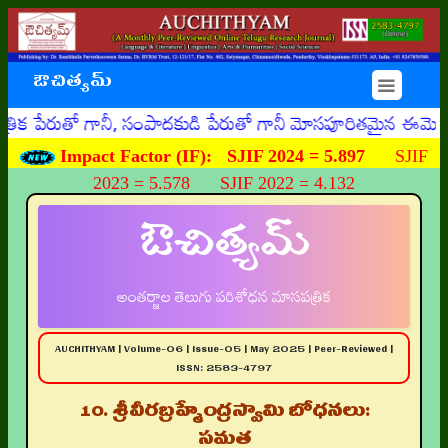
ఔచిత్యమ్
☰
ో గానీ, సంపాదకుడి పేరుతో గానీ మోసపూరితమైన ఈమెయిళ్ళు, ఊహిం
Impact Factor (IF):
SJIF 2024 = 5.897
SJIF
2023 = 5.578 SJIF 2022 = 4.132
ఔచిత్యమ్
అంతర్జాల తెలుగు పరిశోధన మాసపత్రిక
AUCHITHYAM | Volume-06 | Issue-05 | May 2025 | Peer-Reviewed |
ISSN: 2583-4797
10. శ్రీవీరబ్రహ్మేంద్రస్వామి బోధనలు:
సమత