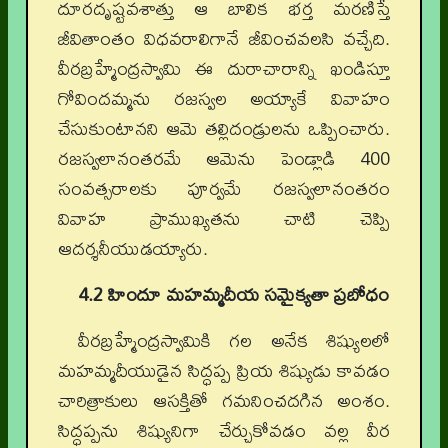
దూరదృష్టవశాత్తు ఆ బాలిక భర్త మరణిస్తే
జీవితాంతం విధవరాలిగానే జీవించవలసి వచ్చేది.
వీరబ్రహ్మేంద్రస్వామి ఈ దురాచారాన్ని ఖండిస్తూ
గోవిందమ్మను రజస్వల అయ్యాకే వివాహం
చేసుకుంటానని ఆమె తల్లిదండ్రులను ఒప్పించారు.
రజస్వలానంతరమే ఆమెను పెండ్లాడి 400
సంవత్సరాలకు పూర్వమే రజస్వలానంతరం
వివాహ ప్రాముఖ్యతను చాటి చెప్పి
ఆదర్శనీయుడయ్యారు.
4.2 హిందూ మహమ్మదీయ సమైక్యతా ప్రబోధం
వీరబ్రహ్మేంద్రస్వామికి గల అనేక శిష్యులలో
మహమ్మదీయుడైన సిద్ధప్ప ప్రియ శిష్యుడు కావడం
చారిత్రాకులు ఆసక్తితో గమనించదగిన అంశం.
సిద్ధప్పను శిష్యునిగా చేర్చుకోవడం వల్ల వీర