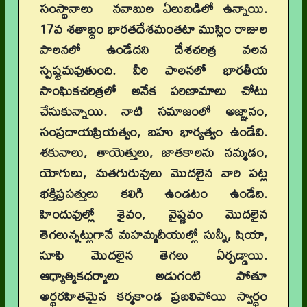
సంస్థానాలు నవాబుల ఏలుబడిలో ఉన్నాయి.
17వ శతాబ్దం భారతదేశమంతటా ముస్లిం రాజుల
పాలనలో ఉండేదని దేశచరిత్ర వలన
స్పష్టమవుతుంది. వీరి పాలనలో భారతీయ
సాంఘికచరిత్రలో అనేక పరిణామాలు చోటు
చేసుకున్నాయి. నాటి సమాజంలో అజ్ఞానం,
సంప్రదాయప్రియత్వం, బహు భార్యత్వం ఉండేవి.
శకునాలు, తాయెత్తులు, జాతకాలను నమ్మడం,
యోగులు, మతగురువులు మొదలైన వారి పట్ల
భక్తిప్రపత్తులు కలిగి ఉండటం ఉండేది.
హిందువుల్లో శైవం, వైష్ణవం మొదలైన
తెగలున్నట్లుగానే మహమ్మదీయుల్లో సున్నీ, షియా,
సూఫి మొదలైన తెగలు ఏర్పడ్డాయి.
ఆధ్యాత్మికధర్మాలు అడుగంటి పోతూ
అర్థరహితమైన కర్మకాండ ప్రబలిపోయి స్వార్ధం