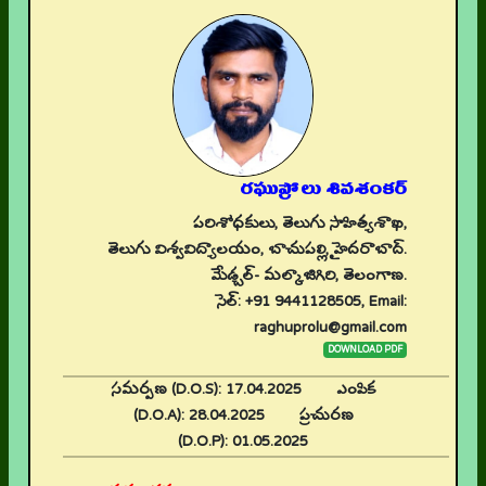
రఘుప్రోలు శివశంకర్
పరిశోధకులు, తెలుగు సాహిత్యశాఖ,
తెలుగు విశ్వవిద్యాలయం, బాచుపల్లి, హైదరాబాద్.
మేడ్చల్- మల్కాజిగిరి, తెలంగాణ.
సెల్: +91 9441128505, Email:
raghuprolu@gmail.com
DOWNLOAD PDF
సమర్పణ (D.O.S):
17.04.2025
ఎంపిక
(D.O.A):
28.04.2025
ప్రచురణ
(D.O.P):
01.05.2025