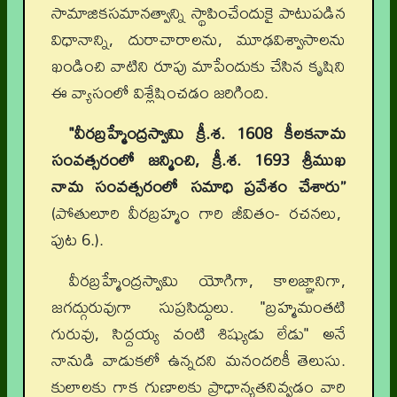
సామాజికసమానత్వాన్ని స్థాపించేందుకై పాటుపడిన
విధానాన్ని, దురాచారాలను, మూఢవిశ్వాసాలను
ఖండించి వాటిని రూపు మాపేందుకు చేసిన కృషిని
ఈ వ్యాసంలో విశ్లేషించడం జరిగింది.
"వీరబ్రహ్మేంద్రస్వామి క్రీ.శ. 1608 కీలకనామ
సంవత్సరంలో జన్మించి, క్రీ.శ. 1693 శ్రీముఖ
నామ సంవత్సరంలో సమాధి ప్రవేశం చేశారు”
(పోతులూరి వీరబ్రహ్మం గారి జీవితం- రచనలు,
పుట 6.).
వీరబ్రహ్మేంద్రస్వామి యోగిగా, కాలజ్ఞానిగా,
జగద్గురువుగా సుప్రసిద్ధులు. "బ్రహ్మమంతటి
గురువు, సిద్దయ్య వంటి శిష్యుడు లేడు" అనే
నానుడి వాడుకలో ఉన్నదని మనందరికీ తెలుసు.
కులాలకు గాక గుణాలకు ప్రాధాన్యతనివ్వడం వారి