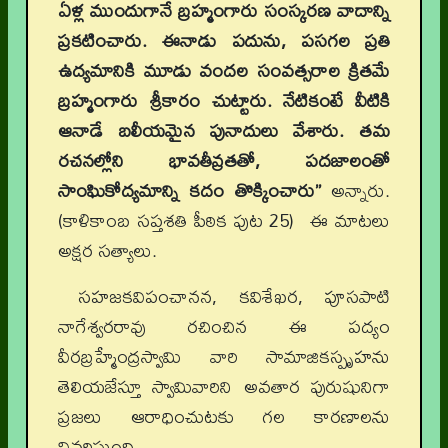
ఏళ్ల ముందుగానే బ్రహ్మంగారు సంస్కరణ వాదాన్ని
ప్రకటించారు. ఈనాడు పదును, పసగల ప్రతి
ఉద్యమానికి మూడు వందల సంవత్సరాల క్రితమే
బ్రహ్మంగారు శ్రీకారం చుట్టారు. నేటికంటే వీటికి
ఆనాడే బలీయమైన పునాదులు వేశారు. తమ
రచనల్లోని భావతీవ్రతతో, పదజాలంతో
సాంఘికోద్యమాన్ని కదం తొక్కించారు”
అన్నారు.
(కాళికాంబ సప్తశతి పీఠిక పుట 25) ఈ మాటలు
అక్షర సత్యాలు.
సహజకవిపంచానన, కవిశేఖర, పూసపాటి
నాగేశ్వరరావు రచించిన ఈ పద్యం
వీరబ్రహ్మేంద్రస్వామి వారి సామాజికస్పృహను
తెలియజేస్తూ స్వామివారిని అవతార పురుషునిగా
ప్రజలు ఆరాధించుటకు గల కారణాలను
వివరిస్తుంది.