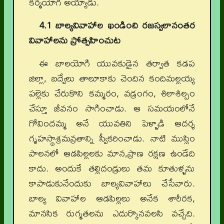
కర్మయోగి అయ్యాడు.
4.1 బాల్యవివాహాల ఖండించి రజస్వలానంతర
వివాహాలను ప్రోత్సహించుట
ఈ బాలయోగి యువకుడైన తర్వాత కడప
జిల్లా, బద్వేలు తాలూకాకు చెందిన కందిమల్లయ్య
పల్లెకు చేరుకొని కమ్మరం, వడ్రంగం, శిలాశిల్పం
చేస్తూ జీవనం సాగించాడు. ఆ సమయంలోనే
గోవిందమ్మ అనే యువతిని పెళ్ళాడి ఆదర్శ
గృహస్థాశ్రమవ్రతాన్ని స్వీకరించాడు. నాటి ముస్లిం
పాలనలో ఆడపిల్లలకు మాన,ప్రాణ రక్షణ ఉండేది
కాదు. అందుకే తల్లిదండ్రులు తమ కూతుళ్ళను
కాపాడుకునేందుకు బాల్యవివాహాలు చేసేవారు.
బాల్య వివాహాల ఆడపిల్లలు అనేక శారీరక,
మానసిక రుగ్మతలను ఎదుర్కొనవలసి వచ్చేది.