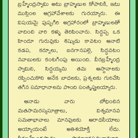
బ్రహ్మేంద్రస్వామి అటు బ్రాహ్మణుల కోపానికి, ఇటు
ముస్లింల ఆగ్రహావేశాలకు గురయ్యారు. ఈ
విషయమై పుష్పగిరి అగ్రహారంలో బ్రాహ్మణులతో
వాదించి వారి కళ్ళు తెరిపించారు. సిద్ధప్ప ఒక
హిందూ గురువుకు శిష్యుడు కావటం ఆనాటి
కడప, కర్నూలు, బనగానపల్లె, సిద్ధవటం
నవాబులకు కంటగింపు అయింది. వీరబ్రహ్మేంద్ర
స్వామిని, సిద్దయ్యను తమ ఆస్థానాలకు
రప్పించుకొని అనేక బాధలకు, ప్రశ్నలకు గురిచేసి
తగిన సమాధానాలను పొంది సంతృప్తులయ్యారు.
ఆనాడు వారు బోధించిన
మతసామరస్యసూత్రాలు, విశ్వమానవ
సమతాభావాలు మానవులకు ఆరాధనీయాలు
అయ్యాయంటే అతిశయోక్తి లేదు.