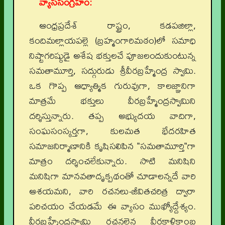
వ్యాససంగ్రహం:
ఆంధ్రప్రదేశ్ రాష్ట్రం, కడపజిల్లా,
కందిమల్లాయపల్లె (బ్రహ్మంగారిమఠం)లో సమాధి
నిష్టాగరిష్ఠుడై అశేష భక్తులచే పూజలందుకుంటున్న
సమతామూర్తి, సద్గురుడు శ్రీవీరబ్రహ్మేంద్ర స్వామి.
ఒక గొప్ప ఆధ్యాత్మిక గురువుగా, కాలజ్ఞానిగా
మాత్రమే భక్తులు వీరబ్రహ్మేంద్రస్వామిని
దర్శిస్తున్నారు. తప్ప అభ్యుదయ వాదిగా,
సంఘసంస్కర్తగా, కులమత భేదరహిత
సమాజనిర్మాణానికి కృషిసలిపిన "సమతామూర్తి"గా
మాత్రం దర్శించలేకున్నారు. సాటి మనిషిని
మనిషిగా మానవతాదృక్పథంతో చూడాలన్నదే వారి
ఆశయమని, వారి రచనలు-జీవితచరిత్ర ద్వారా
పరిచయం చేయడమే ఈ వ్యాసం ముఖ్యోద్దేశ్యం.
వీరబ్రహ్మేంద్రస్వామి రచనలైన వీరకాళికాంబ