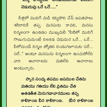
చెడుదువు ఒరే ఒరే....."
నీళ్లలో మునిగి మడి కట్టుకొని చేసే జపతపాలు
శరీరానికే తప్ప మనసుకు కావని, మనసు
నిర్మలంగా ఉండడం ముఖ్యమనీ "నీటిలో మునిగి
గొణుగుచునుంటే నిలకడ చెడునుర ఒరే... ఒరే...
నీలోనుండే నిర్మల జ్యోతిని నిండుగజూచుట సరే...
సరే.." అంటూ మనసును నిర్మలంగా ఉంచుకోలేని
వారి ఆచారాలను మతిలేని ఆచారాలు
అంటున్నారు.
స్నాన సంధ్య తపము జపముల చేతను
మతియు గతియు లేని వ్రతము చేత
అతడతీత మెరుగడాచారములు తప్ప
కాళికాంబ వీర కాళికాంబ. (వీర కాళికాంబ