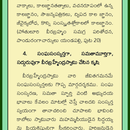
వాక్యాలు, కాలజ్ఞానతత్వాలు, వచనరూపంలో ఉన్న
కాలజ్ఞానం, సౌజన్యపత్రికలు, ద్విపద కాల జ్ఞానం,
జీవైక్యబోధ, కొన్ని సంస్కృతశ్లోకాలలో కాలజ్ఞానం.
(పోతులూరి వీరబ్రహ్మం సమగ్ర పరిశోధన,
పాండురంగాచార్యులు యండపల్లి, పుట 20)
4. సంఘసంస్కర్తగా, సమతామూర్తిగా,
సద్గురువుగా వీరబ్రహ్మేంద్రస్వామి చేసిన కృషి
వీరబ్రహ్మేంద్రస్వామి వారి జీవితగమనమే
సంఘసంస్కర్తలకు గొప్ప మార్గదర్శకము. సంఘ
సంస్కరణ, సమతా స్ఫూర్తి వంటి అభ్యుదయ
భావాలు కేవలం మాటల్లో చెప్తే చాలదని సంస్కర్త
స్వయంగా తానాచరించి చూపాలని భావించి
కాబోలు స్వామివారు మహమ్మదీయుడైన సిద్ధయ్య
ను ప్రియశిష్యునిగా స్వీకరించారు. హరిజనుడైన