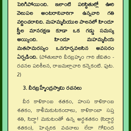
పెరిగిపోయింది. ఇలాంటి పరిస్థితుల్లో ఊరి
వెలుపల అంటరానివారిగా ఉన్నవారి గతి
వర్ణించరానిది. మహమ్మదీయుల పాలనలో హిందూ
స్త్రీల మానరక్షణ కూడా ఒక గడ్డు సమస్య
అయ్యింది. హిందూ మహమ్మదీయ
మతసామరస్యం ఒనగూర్చవలసిన అవసరం
ఏర్పడింది.
(పోతులూరి వీరబ్రహ్మం గారి జీవితం -
రచనల పరిశీలన, రాజమల్లాచారి కన్నెకంటి. పుట.
2)
3. వీరబ్రహ్మేంద్రస్వామి రచనలు
వీర కాళికాంబ శతకం, హంస కాళికాంబ
శతకం, కాళీమకుటకందాలు, కాళికాంబా సప్త
శతి, సిద్ధా! మకుటంతో ఉన్న అర్థశతకం (సిద్ధార్థ
శతకం), హెచ్చరిక వచనాలు లేదా గోవింద