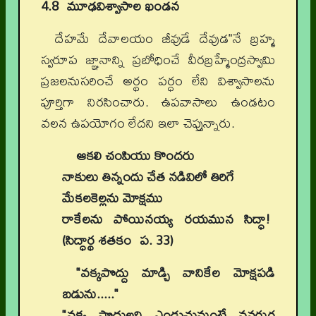
4.8 మూఢవిశ్వాసాల ఖండన
దేహమే దేవాలయం జీవుడే దేవుడ"నే బ్రహ్మ
స్వరూప జ్ఞానాన్ని ప్రబోధించే వీరబ్రహ్మేంద్రస్వామి
ప్రజలనుసరించే అర్థం పర్ధం లేని విశ్వాసాలను
పూర్తిగా నిరసించారు. ఉపవాసాలు ఉండటం
వలన ఉపయోగం లేదని ఇలా చెప్తున్నారు.
ఆకలి చంపియు కొందరు
నాకులు తిన్నందు చేత నడివిలో తిరిగే
మేకలకెల్లను మోక్షము
రాకేలను పోయినయ్య రయమున సిద్ధా!
(సిద్ధార్థ శతకం ప. 33)
"వక్కపొద్దు మాడ్చి వానికేల మోక్షపడి
బడును....."
"వక్క పొద్దులని ఎండుచునుంటే వనరుగ