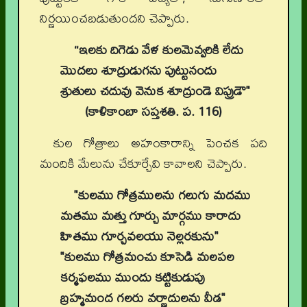
నిర్ణయించబడుతుందని చెప్పారు.
“ఇలకు దిగెడు వేళ కులమెవ్వరికి లేదు
మొదలు శూద్రుడుగను పుట్టునందు
శ్రుతులు చదువు వెనుక శూద్రుండె విప్రుడౌ"
(కాళికాంబా సప్తశతి. ప. 116)
కుల గోత్రాలు అహంకారాన్ని పెంచక పది
మందికి మేలును చేకూర్చేవి కావాలని చెప్పారు.
"కులము గోత్రములను గలుగు మదము
మతము మత్తు గూర్చు మార్గము కారాదు
హితము గూర్చవలయు నెల్లరకును"
"కులము గోత్రమంచు కూసెడి మలపల
కర్మఫలము ముందు కట్టికుడుపు
బ్రహ్మమంద గలరు వర్ణాదులను వీడ"