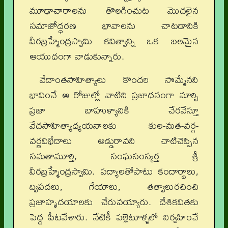
మూఢాచారాలను తొలగించుట మొదలైన
సమాజోద్ధరణ భావాలను చాటడానికి
వీరబ్రహ్మేంద్రస్వామి కవిత్వాన్ని ఒక బలమైన
ఆయుధంగా వాడుకున్నారు.
వేదాంతసాహిత్యాలు కొందరి సొమ్మేనని
భావించే ఆ రోజుల్లో వాటిని ప్రజాధనంగా మార్చి
ప్రజా బాహుళ్యానికి చేరవేస్తూ
వేదసాహిత్యాధ్యయనాలకు కుల-మత-వర్గ-
వర్ణవిభేదాలు అడ్డురావని చాటిచెప్పిన
సమతామూర్తి, సంఘసంస్కర్త శ్రీ
వీరబ్రహ్మేంద్రస్వామి. పద్యాలతోపాటు కందార్థాలు,
ద్విపదలు, గేయాలు, తత్వాలురచించి
ప్రజాహృదయాలకు చేరువయ్యారు. దేశికవితకు
పెద్ద పీటవేశారు. నేటికీ పల్లెటూళ్ళలో నిర్వహించే