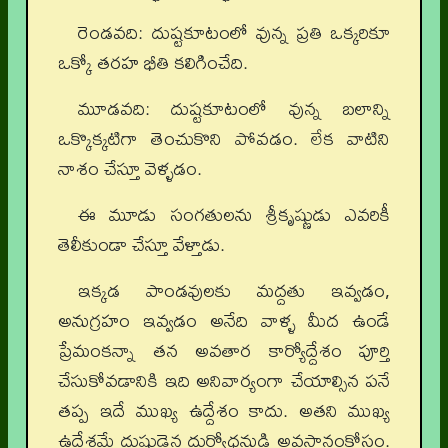
రెండవది: దుష్టకూటంలో వున్న ప్రతి ఒక్కరికూ
ఒక్కో తరహ భీతి కలిగించేది.
మూడవది: దుష్టకూటంలో వున్న బలాన్ని
ఒక్కొక్కటిగా తెంచుకొని పోవడం. లేక వాటిని
నాశం చేస్తూ వెళ్ళడం.
ఈ మూడు సంగతులను శ్రీకృష్ణుడు ఎవరికీ
తెలీకుండా చేస్తూ వేళ్తాడు.
ఇక్కడ పాండవులకు మద్దతు ఇవ్వడం,
అనుగ్రహం ఇవ్వడం అనేది వాళ్ళ మీద ఉండే
ప్రేమంకన్నా తన అవతార కార్యోద్దేశం పూర్తి
చేసుకోవడానికి ఇది అనివార్యంగా చేయాల్సిన పనే
తప్ప ఇదే ముఖ్య ఉద్దేశం కాదు. అతని ముఖ్య
ఉద్దేశమే దుష్టుడైన దుర్యోధనుడి అవసానంకోసం.