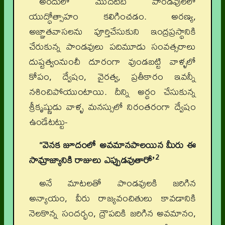
అందులో మొదటిది పాండవులలో
యుద్ధోత్సాహం కలిగించడం. అరణ్య,
అజ్ఞాతవాసలను పూర్తిచేసుకుని ఇంద్రప్రస్థానికి
చేరుకున్న పాండవులు పదిమూడు సంవత్సరాలు
దుష్టత్వంనుంచీ దూరంగా వుండబట్టి వాళ్ళలో
కోపం, ద్వేషం, వైరత్వ, ప్రతీకారం ఇవన్నీ
నశించిపోయుంటాయి. దీన్ని అర్థం చేసుకున్న
శ్రీకృష్ణుడు వాళ్ళ మనస్సులో నిరంతరంగా ద్వేషం
ఉండేటట్టు-
“వెనక జూదంలో అవమానపాలయిన మీరు ఈ
2
సామ్రాజ్యానికి రాజులు ఎప్పుడవుతారోʼ
అనే మాటలతో పాండవులకి జరిగిన
అన్యాయం, వీరు రాజ్యవంచితులు కావడానికి
నెలకొన్న సందర్భం, ద్రౌపదికి జరిగిన అవమానం,