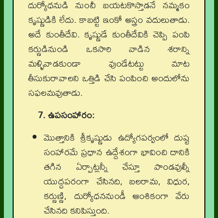
దుర్యోధనుడి నుంచీ బయటకొస్తాడనే నమ్మకం
కృష్ణుడికి లేదు. కాబట్టి ఇంకో అస్త్రం వదులుతాడు.
అదే కుంతీదేవి. కృష్ణుడే కుంతీదేవికి చెప్పి పంపి
కర్ణుడినుండి ఒకసారి వాడిన శరాన్ని
మళ్ళివాడకుండా వుండేటట్టు మాట
తీసుకురావాలని ఒత్తిడి చేసి పంపించి అందులోను
సఫలమవుతాడు.
7. ఉపసంహారం:
మొత్తానికి శ్రీకృష్ణుడు ఉద్యోగపర్వంలో దుష్ట
సంహారమే ప్రధాన ఉద్దేశంగా భావించి దానికి
తగిన ఏర్పాట్లన్నీ చేస్తూ పాండవుల్నీ
యుద్ధపరంగా చేసినది, బలరామ, విధుర,
కర్ణుణ్ణి,
దుర్యోధననుండీ ఆంశికంగా వేరు
చేసినది కనిపిస్తుంది.