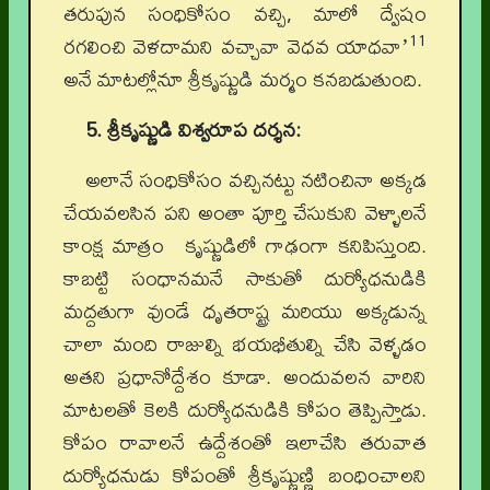
తరుపున సంధికోసం వచ్చి, మాలో ద్వేషం
11
రగలించి వెళదామని వచ్చావా వెధవ యాధవాʼ
అనే మాటల్లోనూ శ్రీకృష్ణుడి మర్మం కనబడుతుంది.
5. శ్రీకృష్ణుడి విశ్వరూప దర్శన:
అలానే సంధికోసం వచ్చినట్టు నటించినా అక్కడ
చేయవలసిన పని అంతా పూర్తి చేసుకుని వెళ్ళాలనే
కాంక్ష మాత్రం కృష్ణుడిలో గాఢంగా కనిపిస్తుంది.
కాబట్టి సంధానమనే సాకుతో దుర్యోధనుడికి
మద్దతుగా వుండే ధృతరాష్ట్ర మరియు అక్కడున్న
చాలా మంది రాజుల్ని భయభీతుల్ని చేసి వెళ్ళడం
అతని ప్రధానోద్దేశం కూడా. అందువలన వారిని
మాటలతో కెలకి దుర్యోధనుడికి కోపం తెప్పిస్తాడు.
కోపం రావాలనే ఉద్దేశంతో ఇలాచేసి తరువాత
దుర్యోధనుడు కోపంతో శ్రీకృష్ణుణ్ణి బంధించాలని