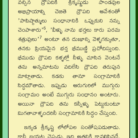
వచ్చిన ద్రౌపదికి శ్రీకృష్ణుడు పాండవుల
అభిప్రాయాల్ని చెబితె ద్రౌపది ఆవేశంతో
ʼపాపిష్ఠాత్ములు సంధానానికి ఒప్పుకుని నన్ను
6
చెంపాశారుʼ
, ʼవీళ్ళు నాను భర్తలు కారు పరమ
7
శత్రువులుʼ
అంటూ తన దుఃఖాన్ని వెళ్ళగక్కుతూ,
తనకు ప్రియమైన భర్త భీముణ్ణి ప్రచోదిస్తుంది.
భీముడు ద్రౌపది కళ్ళల్లో నీళ్ళు చూసిన వెంటనే
తను అన్నమాటను వదిలేసి ద్రౌపది తరుపున
మాట్లాతాడు. కడకు తానూ సంగ్రామానికి
సిద్ధమౌతాడు. ఇప్పుడు ఆరుగురిలో ముగ్గురు
సంగ్రామం అంటే ముగ్గురు సంధానం అంటారు.
అయినా ద్రౌపది తను కన్నీళ్ళు పెట్టుకుంటూ
మిగతావాళ్ళందరినీ సంగ్రామానికి సిద్ధం చేస్తుంది.
ఇక్కడ శ్రీకృష్ణ లోలోపల సంతోషపడుతాడు.
కానీ బయట చెప్పడు. ఇది అతనికి కావలిసినదే.