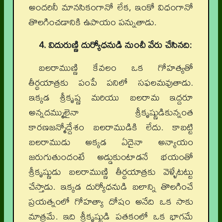
అందరినీ మానసికంగానో లేక, ఇంకో విధంగానో
తొలగించడానికి ఉపాయం పన్నుతాడు.
4. విదురుణ్ణి దుర్యోధనుడి నుంచీ వేరు చేసినది:
బలరాముణ్ణి కేవలం ఒక గోహత్యతో
తీర్థయాత్రకు పంపే పనిలో సఫలమవుతాడు.
ఇక్కడ శ్రీకృష్ణ మరియు బలరామ ఇద్దరూ
అన్నదమ్ములైనా శ్రీకృష్ణుడికున్నంత
కారణజన్మోద్దేశం బలరాముడికి లేదు. కాబట్టి
బలరాముడు అక్కడ ఏదైనా అన్యాయం
జరుగుతుందంటే అడ్డుకుంటాడనే భయంతో
శ్రీకృష్ణుడు బలరాముణ్ణి తీర్థయాత్రకు వెళ్ళేటట్టు
చేస్తాడు. ఇక్కడ దుర్యోధనుడి బలాన్ని తొలగించే
ప్రయత్నంలో గోహత్యా దోషం అనేది ఒక సాకు
మాత్రమే. ఇది శ్రీకృష్ణుడి పతకంలో ఒక భాగమే