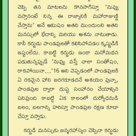
చెప్పి తన మాటలను కొనసాగిస్తూ ʼనువ్వు
వస్తానంటే నిన్న ఈ రాజ్యానికి మహారాజుణ్ణి
చేస్తానుʼ అనే ఆమిషం అతని ముందుంచి అతని
మనస్సులో భేదాన్ని మరియు ఆశను నాటుతాడు.
కానీ కర్ణుడు పాండవులతో కలిసిపోవడం కృష్ణుడికి
ఇష్టంలేదు. కాబట్టి కర్ణుడు ఇంకా మనోమథన
పడుతున్నప్పుడే ʼనువ్వు వస్తే చాలా సంతోషం,
రాకపోయినా…ʼ16 అని చెప్పడంలో పాండవులకి
ఏ రకమైన హాని జరగకూడదనే ఆశయం వున్నా,
పాండవుల ద్వారా దుష్ట సంహారం చేయాల్సిన
పనివుంది కాబట్టి ఏక కాలంలో దుర్యోధనుడి
బలం, బలగాన్ని హరిస్తూ పాండవుల రక్షణ కూడా
చేస్తూ వస్తాడు.
కర్ణుడి మనస్సుకు జన్మరహాస్యం చెప్పినా కర్ణుడు