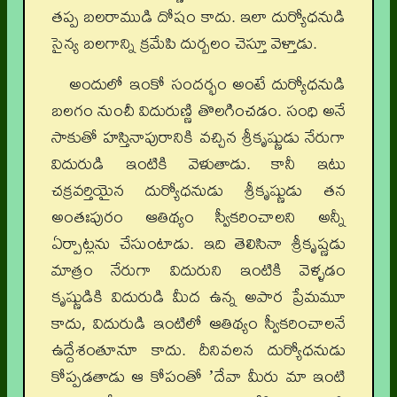
తప్ప బలరాముడి దోషం కాదు. ఇలా దుర్యోధనుడి
సైన్య బలగాన్ని క్రమేపి దుర్బలం చెస్తూ వెళ్తాడు.
అందులో ఇంకో సందర్భం అంటే దుర్యోధనుడి
బలగం నుంచీ విదురుణ్ణి తొలగించడం. సంధి అనే
సాకుతో హస్తినాపురానికి వచ్చిన శ్రీకృష్ణుడు నేరుగా
విదురుడి ఇంటికి వెళుతాడు. కానీ ఇటు
చక్రవర్తియైన దుర్యోధనుడు శ్రీకృష్ణుడు తన
అంతఃపురం ఆతిథ్యం స్వీకరించాలని అన్నీ
ఏర్పాట్లను చేసుంటాడు. ఇది తెలిసినా శ్రీకృష్ణడు
మాత్రం నేరుగా విదురుని ఇంటికి వెళ్ళడం
కృష్ణుడికి విదురుడి మీద ఉన్న అపార ప్రేమమూ
కాదు, విదురుడి ఇంటిలో ఆతిథ్యం స్వీకరించాలనే
ఉద్దేశంతూనూ కాదు. దీనివలన దుర్యోధనుడు
కోప్పడతాడు ఆ కోపంతో ʼదేవా మీరు మా ఇంటి