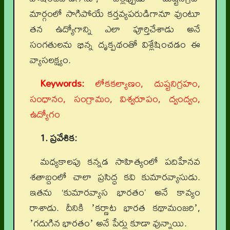
మార్గంలో సాగిపోయే కర్తవ్యపరుడిగానూ వుంటూ
తన ఉద్యోగాన్ని ఎలా పూర్తిచేశాడు అనే
సంగతులను భిన్న దృక్పథంతో విశ్లేషించడం ఈ
వ్యాసలక్ష్యం.
Keywords:
లోకకల్యాణం, దుష్టనిగ్రహం,
సంధానం, సంగ్రామం, విశ్వరూపం, ద్వంద్వం,
ఉద్యోగం
1. ప్రవేశిక:
మధ్యకాలపు కన్నడ సాహిత్యంలో పదిహేనవ
శతాబ్దంలో చాలా ప్రసిద్ధ కవి కుమారవ్యాసుడు.
ఇతను ‘కుమారవ్యాస భారతం’ అనే కావ్యం
రాశాడు. దీనికి ʼకర్ణాట భారత కథామంజరిʼ,
ʼగదుగిన భారతంʼ అనే పేర్లు కూడా వున్నాయి.