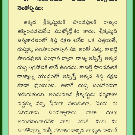
నెలకోల్పినది:
ఇక్కడ శ్రీకృష్ణుడుకి పాండవులకి రాజ్యం
ఇప్పించడమనేది ముఖ్యోద్దేశం కాదు. శ్రీకృష్ణుడి
జన్మకారణంలో శిష్ట రక్షణ అనేది ఒక ఎత్తయితే,
దుష్టుల్ని సంహరించాల్సిన పని ఇంకో ఎత్తు. కాబట్టి
పాండవులకి సంధాన ద్వారా రాజ్య ఇప్పిస్తే అక్కడ
దుష్ట నిగ్రహానికి తావే ఉండదు. కాబట్టి పాండవులకి
రాజ్యాన్ని యుద్దంతో ఇప్పిస్తే అక్కడ శిష్ట రక్షణ
కూడా వుంటుంది. అలాగే దుష్ట సంహారమూ
జరుగుతుంది. అందువలన శ్రీకృష్ణుడు ధర్మరాజు
వద్దక్కు వచ్చి ప్రేమగా పలుకుతూ, ʼమీరు ఈ
పదిమూడు సంవత్సారాలు చాలా దుఃఖ
అనుభవించారనేది నాకు ఎరుకే. మీకు మీ
సంతోషాన్ని మళ్ళీ చేకూరించాల్సిన బాధ్యత నామీదే