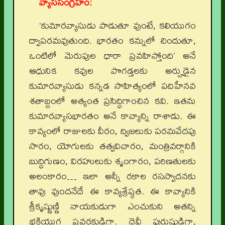
వ్యాససంగ్రహం:
‘కుమారవ్యాసుడు పాడుతూ వుంటే, కలియుగం
ద్వాపరమవుతుంది. భారతం కన్నులో చిందుతూ,
ఒంటిలో మెరుపుల ధారా ప్రవహిస్తోంది’ అనే
ఆధునిక కవుల పొగడ్తలకు అర్హుడైన
కుమారవ్యాసుడు కన్నడ సాహిత్యంలో పదిహేనవ
శతాబ్దంలో అత్యంత ప్రసిద్ధిగాంచిన కవి. ఇతను
కుమారవ్యాసభారతం అనే కావ్యాన్ని రాశాడు. ఈ
కావ్యంలో రాజులకు వీరం, ద్విజలుకు పరమవేదపు
సారం, యోగులకు తత్వవిచారం, మంత్రివర్గానికి
బుద్ధిగుణం, విరహులుకు శృంగారం, పరిణతులకు
అలంకారం… ఇలా అన్నీ రకాల రసస్వాదనకు
తావు వుందనేదే ఈ కావ్యశ్రేష్ఠత. ఈ కావ్యానికి
శ్రీకృష్ణుణ్ణి నాయకుడుగా ఎంచుకుని అతన్ని
భక్తియుగ ప్రవర్తకుడిగా. దైవీ పురుషుడిగా,