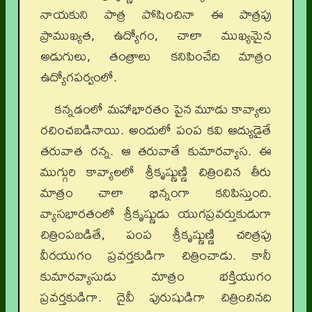
నాయకుని పాత్ర పోషించినా ఈ పాత్రపు
ప్రాముఖ్యత, ఉద్యోగం, చాలా ముఖ్యమైన
అడుగులు, తంత్రాలు కనిపించేది మాత్రం
ఉద్యోగపర్వంలో.
కన్నడంలో మహాభారతం పైన మూడు కావ్యాలు
రచించబడినాయి. అందులో పంప కవి ఆద్యుడైతే
తరువాత రన్న. ఆ తరువాతే కుమారవ్యాస. ఈ
ముగ్గురి కావ్యాలలో శ్రీకృష్ణుణ్ణి చిత్రించిన తీరు
మాత్రం చాలా భిన్నంగా కనిపిస్తుంది.
వ్యాసభారతంలో శ్రీకృష్ణుడు యుగప్రవర్తుకుడుగా
చిత్రింపబడితే, పంప శ్రీకృష్ణుణ్ణి చరిత్రపు
వీరయుగం ప్రవర్తకుడిగా చిత్రించాడు. కానీ
కుమారవ్యాసుడు మాత్రం భక్తియుగం
ప్రవర్తకుడిగా. దైవీ పురుషుడిగా చిత్రించినది