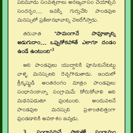
పదిమూడు సంవత్సరాలు అరణ్యవాసం చేయాల్సిన
సందర్భం… ఇవన్నీ గుర్తుచేసి పాండవుల
మనస్సులో ప్రతీకారభావాన్ని చెలరేగిస్తాడు.
తరువాత
“సామంగానే సామ్రాజ్యాన్ని
అడుగుదాం… ఒప్పుకోకపోతే ఎలాగూ దండం
3
ఉండే ఉంటుంది”
అని పాండవులు యుద్ధానికి పూనుకునేటట్టు
వాళ్ళ మనస్సులని రెచ్చగొడుతాడు. ఇందులో
శ్రీకృష్ణుడి అంతరంగం మాత్రం పాండవులు
సంధానంకాన్నా సంగ్రామమే కోరుకోవాలి అని
మథనపడుతూ వుంటుంది. అందువలనే
పాండవుల మనస్సుని ప్రశాంతచిత్తంగా
వుండడానికి అవకాశం ఇవ్వడు.
3. సంధానమనే సాకుతో సంగ్రామం