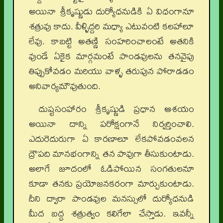
అయినా శ్రీకృష్ణుడు దుర్యోధనుడికి ఏ విధంగానూ
శత్రువు కాదు. వీళ్ళిద్దరి మధ్యా ఎటువంటి కలహాలూ
లేవు. కాబట్టి అతణ్ణి సంహరించాలంటే అతనికి
వుండే ఏకైక మార్గమంటే పాండవులను తనవైపు
తిప్పుకోవడం మరియు వాళ్ళ తరుపున పోరాడడం
అనివార్యమౌవుతుంది.
దుష్టసంహారం శ్రీకృష్ణుడి ప్రధాన ఆశయం
అయినా దాన్ని పరోక్షంగానే నిర్వర్తించాలి.
ఎదురెదురుగా ఏ కారణాలూ లేకపోవడంవలన
ద్రౌపది మానభంగాన్ని తన పావుగా తీసుకుంటాడు.
అలాగే జూదంలో ఓడిపోయిన సంగతులనూ
కూడా తనకు ప్రయోజనకరంగా మార్చుకుంటాడు.
దీని ద్వారా పాండవుల మనస్సులో దుర్యోధనుడి
మీద బద్ధ శత్రుత్వం కలిగేలా చేస్తాడు. ఇవన్నీ