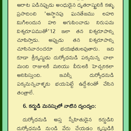
ఆరాట పడినప్పుడు అంధుడైన ధృతరాష్ట్రునికి కళ్ళు
ప్రసాదించి ʼఆస్థానపు ఘనతేజము లహరి
మిగిలందున హరి అగుపించాడు నిరుపమ
విశ్వరూపముతోʼ12 ఇలా తన విశ్వరూపాన్ని
చూపిస్తాడు. అప్పుడు తన విశ్వరూపాన్ని
చూసినవారందరూ భయభీతులవుతారు. ఇది
కూడా శ్రీకృష్టుడు దుర్యోధనుడి పక్కనున్న చాలా
మంది రాజులకి మరియు వీరులకి హెచ్చరికలా
అనిపిస్తుంది. ఇవన్నీ దుర్యోధనుడి
పక్కనున్నవాళ్ళకు భయపెట్టే ఉద్దేశంతో చేసిన
తంత్రాలే.
6. కర్ణుడి మనస్సులో నాటిన ద్వంద్వం:
దుర్యోధనుడి ఆప్త స్నేహితుడైన కర్ణుడిని
దుర్యోధనుడి నుండి వేరు చేయడం కృష్ణుడికి