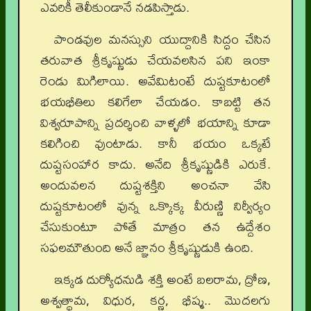
ఎవరికీ తెలీకుండానే నడపిస్తాడు.
పాండవుల మనస్సుని యుద్దానికి సిద్ధం చేసిన
తరువాత శ్రీకృష్ణుడు చేయవలసిన పని ఇంకా
రెండు మిగిలాయి. అవేమిటంటే దుష్టకూటంలో
భయభీతిలు కలిగేలా చేయడం. కాబట్టి తన
విశ్వరూపాన్ని ప్రదర్శించి వాళ్ళలో భయాన్ని కూడా
కలిగించి వుంటాడు. కానీ భయం ఒక్కటే
దుష్టసంహార కాదు. అనేది శ్రీకృష్ణుడికి ఎరుకే.
అందువలన దుష్టశక్తిని అంచనా వేసి
దుష్టకూటంలో వున్న ఒక్కొక్క వీరుణ్ణి నిర్వీర్యం
చేసుకుంటూ పోతే మాత్రం తన ఉద్దేశం
సఫలమౌతుంది అనే జ్ఞానం శ్రీకృష్ణుడుకి ఉంది.
ఇక్కడ దుర్యోధనుడి శక్తి అంటే బలరామ, ద్రోణ,
అశ్వత్థామ, విధుర, కర్ణ, భీష్మ.. మొదలగు