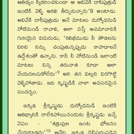
ఆతిథ్యం స్వీకరించకుండా ఆ అవివేకి దాసిపుత్రుడి
ఇంటికి వెళ్ళి ఆకలి తీర్చుకున్నారుʼ8 అంటాడు.
అవివేకి దాసీపుత్రుడు అనే మాటలు దుర్యోధనుడి
నోటినుండి రావాలి, అలా వస్తే అవమానానికి
గురియైన విదురుడు, ʼకలిభీముడు నీ తొడలను
విరిచి నిన్ను చంపుతున్నప్పుడు కాపాడాలనే
ఉద్దేశంతో ఉన్నాను. కానీ నీ నోటినుండి ఇలాంటి
మాటలు విన్న తరువాత కూడా అలా
9
చేయదలచుకోలేదుʼ
అని తన విల్లుని విరగొట్టి
వెళ్ళిపోతాడు. ఇది కృష్ణుడికి చాలా అవసరమైన
సందర్భం.
ఇక్కడ శ్రీకృష్ణుడు దుర్యోధనుడి ఇంటికి
ఆతిథ్యానికి రాలేకపోయినందుకు శ్రీకృష్ణడు ఇచ్చే
నెపం - ʼశత్రువుల ఇంట భోజనం
10
చేయకూడదుʼ
అనేది. ఇక్కడ దైవీపురుషడైన