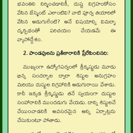
భవంతిని నిర్మించడానికీ, దుష్ట నిగ్రహంకోసం
వేసిన బేస్మెంట్ ఎలాంటివి? వాటి పూర్వ తయారిలో
వేసిన అడుగులేంటి? అనే విషయాన్ని విమర్శా
దృక్పథంతో పరిచయం చేయడమే ఈ
వ్యాసోద్దేశం.
2. పాండవులను ప్రతీకారానికి ప్రేరేపించినది:
ముఖ్యంగా ఉద్యోగపర్వంలో శ్రీకృష్ణుడు మూడు
భిన్న సందర్భాల ద్వారా శిష్టుల అనుగ్రహం
మరియు దుష్టుల నిగ్రహానికి అడుగురాయి వేశాడు.
కానీ ఇక్కడ శ్రీకృష్ణుడు తనే స్వయంగా దుష్టుల
సంహారానికి ముందడుగు వేయడు. దాన్ని శిష్టులచే
చేయించాడనికి అవసరమైన అన్ని ఏర్పాట్లను
చేసుకుంటూ పోతాడు.