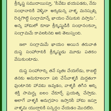
శ్రీకృష్ణ సముదాయిస్తూ, ʼనీవేమి భయపడకు, నేను
సంధానానికి వెళ్ళినా అక్కడున్న వాళ్ళ మనస్సుల్ని
రెచ్చగొట్టి సంగ్రామాన్నే ఖాయం చేసుకుని వస్తానుʼ.
అన్న హామిలో కూడా శ్రీకృష్ణుడికి సంధానంకన్నా
సంగ్రామమే కావలసినది అని తెలుస్తుంది.
ఇలా సంగ్రామమే ఖాయం అయిన తరువాత
దుష్ట సంహారానికి శ్రీకృష్ణుడు మూడు పతకం
వేసుకుంటాడు.
దుష్ట సంహారాన్ని తనే స్వతః చేయలేడు, కాబట్టి
తనకు అనుకూలంగా పని చేసేవాళ్ళకి మద్దతుగా
వుంటానని హావమి ఇవ్వడం, వాళ్ళకి తగిన అన్ని
శక్తి సామర్థ్య బలం చేకూర్చే ప్రయత్న చేస్తాడు.
అలాగే వాళ్ళకి అనుగ్రహం ఇస్తాననీ హామి ఇస్తూ
వాళ్ళను యుద్ధానికి సన్నద్ధం చేయడం మొదటిది.