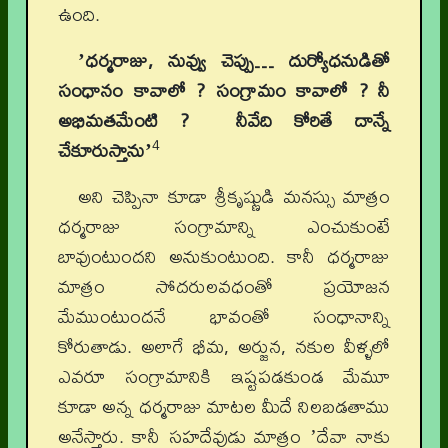
ఉంది.
ʼధర్మరాజు, నువ్వు చెప్పు… దుర్యోధనుడితో
సంధానం కావాలో ? సంగ్రామం కావాలో ? నీ
అభిమతమేంటి ? నీవేది కోరితే దాన్నే
4
చేకూరుస్తానుʼ
అని చెప్పినా కూడా శ్రీకృష్ణుడి మనస్సు మాత్రం
ధర్మరాజు సంగ్రామాన్ని ఎంచుకుంటే
బావుంటుందని అనుకుంటుంది. కానీ ధర్మరాజు
మాత్రం సోదరులవధంతో ప్రయోజన
మేముంటుందనే భావంతో సంధానాన్ని
కోరుతాడు. అలాగే భీమ, అర్జున, నకుల వీళ్ళలో
ఎవరూ సంగ్రామానికి ఇష్టపడకుండ మేమూ
కూడా అన్న ధర్మరాజు మాటల మీదే నిలబడతాము
అనేస్తారు. కానీ సహదేవుడు మాత్రం ʼదేవా నాకు