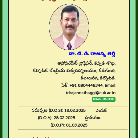
డా. టి. డి. రాజన్న తగ్గి
అసోసియేట్‌ ప్రొఫెసర్‌, కన్నడ శాఖ,
కర్నాటక కేంద్రీయ విశ్వవిద్యాలయం, కడగంచి,
కలబురగి, కర్నాటక.
సెల్: +91 8904446344, Email:
tdrajannathaggi@cuk.ac.in
DOWNLOAD PDF
సమర్పణ (D.O.S):
19.02.2025
ఎంపిక
(D.O.A):
28.02.2025
ప్రచురణ
(D.O.P):
01.03.2025