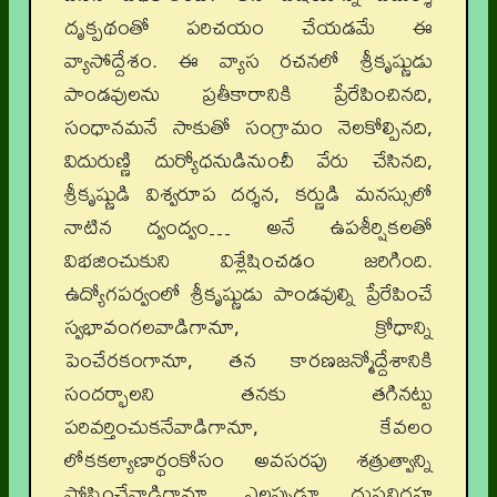
దృక్పథంతో పరిచయం చేయడమే ఈ
వ్యాసోద్దేశం. ఈ వ్యాస రచనలో శ్రీకృష్ణుడు
పాండవులను ప్రతీకారానికి ప్రేరేపించినది,
సంధానమనే సాకుతో సంగ్రామం నెలకోల్పినది,
విదురుణ్ణి దుర్యోధనుడినుంచీ వేరు చేసినది,
శ్రీకృష్ణుడి విశ్వరూప దర్శన, కర్ణుడి మనస్సులో
నాటిన ద్వంద్వం… అనే ఉపశీర్షికలతో
విభజించుకుని విశ్లేషించడం జరిగింది.
ఉద్యోగపర్వంలో శ్రీకృష్ణుడు పాండవుల్ని ప్రేరేపించే
స్వభావంగలవాడిగానూ, క్రోధాన్ని
పెంచేరకంగానూ, తన కారణజన్మోద్దేశానికి
సందర్భాలని తనకు తగినట్టు
పరివర్తించుకనేవాడిగానూ, కేవలం
లోకకల్యాణార్థంకోసం అవసరపు శత్రుత్వాన్ని
పోషించేవాడిగానూ, ఎల్లప్పుడూ దుష్టనిగ్రహ