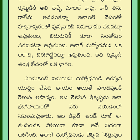
కృష్ణుడికి అవి చెప్పే మాటలే కావు. కానీ తను
రాలేను అనడంకన్నా ఇలాంటి నెపంతో
హస్తినాపురంలో వున్నవారినీ సమాధానం చేసినట్టూ
అవుతుంది, విదురునికీ కూడా సంతోషం
పరచినట్టూ అవుతుంది. అలాగే దుర్యోధనుడి ఒక
బలాన్ని విరగొట్టినట్టూ అవుతుంది. ఇది కృష్ణుడి
తంత్ర భేదంలో ఒక భాగం.
ఎందుకంటే విదురుడు దుర్యోధనుడి తరపున
యుద్ధం చేసేది ఖాయం అయితే పాండవులకి
గెలుపు అసాధ్యం. ఇది తెలిసిన శ్రీకృష్ణడు ఇలా
భేదోపాయంతో వేరు చేయడంలో
సఫలమవుతాడు. ఇది డివైడ్ అండ్ రూల్ లా
కనిపించక పోయినా కూడా అదే విధంగా
జరిగింది. అలాగే దుర్యోధనుడు చెప్పిన ʼశత్రువుల