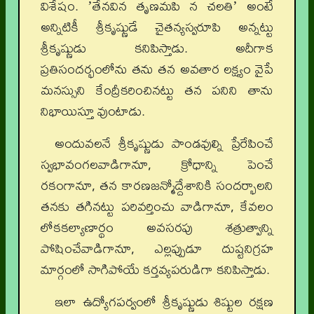
విశేషం. ʼతేనవిన తృణమపి న చలతిʼ అంటే
అన్నిటికీ శ్రీకృష్ణుడే చైతన్యస్వరూపి అన్నట్టు
శ్రీకృష్ణుడు కనిపిస్తాడు. అదీగాక
ప్రతిసందర్భంలోను తను తన అవతార లక్ష్యం వైపే
మనస్సుని కేంద్రీకరించినట్టు తన పనిని తాను
నిభాయిస్తూ వుంటాడు.
అందువలనే శ్రీకృష్ణుడు పాండవుల్ని ప్రేరేపించే
స్వభావంగలవాడిగానూ, క్రోధాన్ని పెంచే
రకంగానూ, తన కారణజన్మోద్దేశానికి సందర్భాలని
తనకు తగినట్టు పరివర్తించు వాడిగానూ, కేవలం
లోకకల్యాణార్థం అవసరపు శత్రుత్వాన్ని
పోషించేవాడిగానూ, ఎల్లప్పుడూ దుష్టనిగ్రహ
మార్గంలో సాగిపోయే కర్తవ్యపరుడిగా కనిపిస్తాడు.
ఇలా ఉద్యోగపర్వంలో శ్రీకృష్ణుడు శిష్టుల రక్షణ