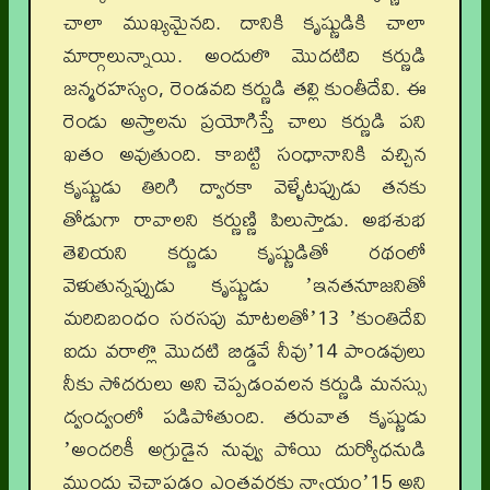
చాలా ముఖ్యమైనది. దానికి కృష్ణుడికి చాలా
మార్గాలున్నాయి. అందులొ మొదటిది కర్ణుడి
జన్మరహస్యం, రెండవది కర్ణుడి తల్లి కుంతీదేవి. ఈ
రెండు అస్త్రాలను ప్రయోగిస్తే చాలు కర్ణుడి పని
ఖతం అవుతుంది. కాబట్టి సంధానానికి వచ్చిన
కృష్ణుడు తిరిగి ద్వారకా వెళ్ళేటప్పుడు తనకు
తోడుగా రావాలని కర్ణుణ్ణి పిలుస్తాడు. అభశుభ
తెలియని కర్ణుడు కృష్ణుడితో రథంలో
వెళుతున్నప్పుడు కృష్ణుడు ʼఇనతనూజనితో
మరిదిబంధం సరసపు మాటలతోʼ13 ʼకుంతిదేవి
ఐదు వరాల్లొ మొదటి బిడ్డవే నీవుʼ14 పాండవులు
నీకు సోదరులు అని చెప్పడంవలన కర్ణుడి మనస్సు
ద్వంద్వంలో పడిపోతుంది. తరువాత కృష్ణుడు
ʼఅందరికీ అగ్రుడైన నువ్వు పోయి దుర్యోధనుడి
ముందు చైచాపడం ఎంతవరకు న్యాయంʼ15 అని