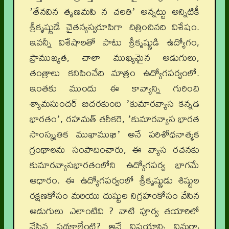
ʼతేనవిన తృణమపి న చలతిʼ అన్నట్టు అన్నిటికీ
శ్రీకృష్ణుడే చైతన్యస్వరూపిగా చిత్రించినది విశేషం.
ఇవన్నీ విశేషాలతో పాటు శ్రీకృష్ణుడి ఉద్యోగం,
ప్రాముఖ్యత, చాలా ముఖ్యమైన అడుగులు,
తంత్రాలు కనిపించేది మాత్రం ఉద్యోగపర్వంలో.
ఇంతకు ముందు ఈ కావ్యాన్ని గురించి
శ్యామసుందర్ బిదరకుంది ʼకుమారవ్యాస కన్నడ
భారతంʼ, రహమత్ తరీకరె, ʼకుమారవ్యాస భారత
సాంస్కృతిక ముఖాముఖిʼ అనే పరిశోధనాత్మక
గ్రంథాలను సంపాదించారు, ఈ వ్యాస రచనకు
కుమారవ్యాసభారతంలోని ఉద్యోగపర్వ భాగమే
ఆధారం. ఈ ఉద్యోగపర్వంలో శ్రీకృష్ణుడు శిష్టుల
రక్షణకోసం మరియు దుష్టుల నిగ్రహంకోసం వేసిన
అడుగులు ఎలాంటివి ? వాటి పూర్వ తయారిలో
వేసిన పథకాలేంటి? అనే విషయాన్ని విమర్శా