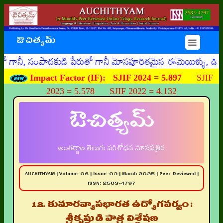
ఔచిత్యమ్
☰
 సంపాదకుడి పేరుతో గానీ మోసపూరితమైన ఈమెయిళ్ళు, ఊహించని రీతి
Impact Factor (IF):
SJIF 2024 = 5.897
SJIF
2023 = 5.578 SJIF 2022 = 4.132
ఔచిత్యమ్
అంతర్జాల తెలుగు పరిశోధన మాసపత్రిక
AUCHITHYAM | Volume-06 | Issue-03 | March 2025 | Peer-Reviewed |
ISSN: 2583-4797
12. కుమారవ్యాసభారత ఉద్యోగపర్వం :
శ్రీకృష్ణుడి పాత్ర విశ్లేషణ