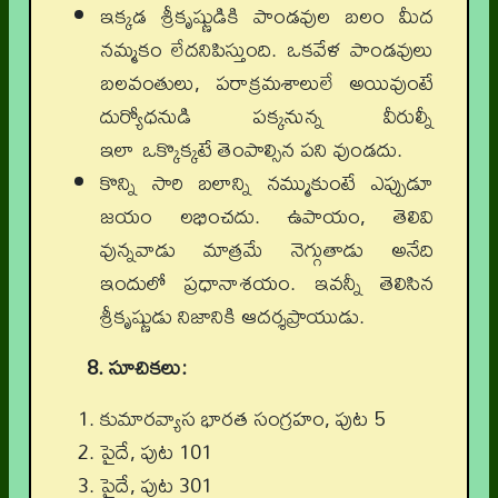
ఇక్కడ శ్రీకృష్ణుడికి పాండవుల బలం మీద
నమ్మకం లేదనిపిస్తుంది. ఒకవేళ పాండవులు
బలవంతులు, పరాక్రమశాలులే అయివుంటే
దుర్యోధనుడి పక్కనున్న వీరుల్నీ
ఇలా
ఒక్కొక్కటే తెంపాల్సిన పని వుండదు.
కొన్ని సారి బలాన్ని నమ్ముకుంటే ఎప్పుడూ
జయం లభించదు. ఉపాయం, తెలివి
వున్నవాడు మాత్రమే నెగ్గుతాడు అనేది
ఇందులో ప్రధానాశయం. ఇవన్నీ తెలిసిన
శ్రీకృష్ణుడు నిజానికి ఆదర్శప్రాయుడు.
8. సూచికలు:
కుమారవ్యాస భారత సంగ్రహం, పుట 5
పైదే, పుట 101
పైదే, పుట 301