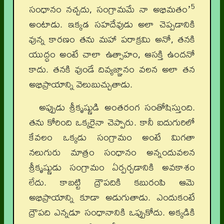
5
సంధానం నచ్చదు, సంగ్రామమే నా అభిమతంʼ
అంటాడు. ఇక్కడ సహదేవుడు అలా చెప్పడానికి
వున్న కారణం తను మహా పరాక్రమి అనో, తనకి
యుద్ధం అంటే చాలా ఉత్సాహం, ఆసక్తి ఉందనో
కాదు. తనకి వుండే దివ్యజ్ఞానం వలన అలా తన
అభిప్రాయాన్ని వెలుబుచ్చుతాడు.
అప్పుడు శ్రీకృష్ణుడి అంతరంగ సంతోషిస్తుంది.
తను కోరింది ఒక్కరైనా చెప్పారు. కానీ ఐదుగురిలో
కేవలం ఒక్కడు సంగ్రామం అంటే మిగతా
నలుగురు మాత్రం సంధానం అన్నందువలన
శ్రీకృష్ణుడు సంగ్రామం ఏర్పర్చడానికి అవకాశం
లేదు. కాబట్టి ద్రౌపదికి కబురంపి ఆమె
అభిప్రాయాన్ని కూడా అడుగుతాడు. ఎందుకంటే
ద్రౌపది ఎన్నడూ సంధానానికి ఒప్పుకోదు. అక్కడికి