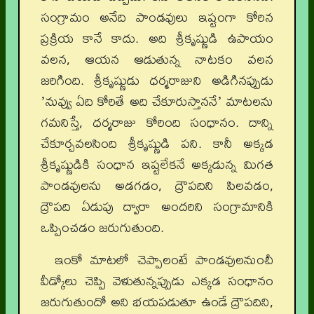
సంగ్రామం అనేది పాండవులు ఇష్టంగా కోరిన
ప్రక్రియ కానే కాదు. అది శ్రీకృష్ణుడి ఉపాయం
వలన, ఆయన ఆడుతున్న నాటకం వలన
జరిగింది. శ్రీకృష్ణుడు ధర్మరాజుని అడిగినప్పుడు
ʼనువ్వు ఏది కోరితే అది చేకూరుస్తాననేʼ మాటలను
గమనిస్తే, ధర్మరాజు కోరింది సంధానం. దాన్ని
చేకూర్చవలసింది శ్రీకృష్ణుడి పని. కానీ అక్కడ
శ్రీకృష్ణుడికి సంధాన ఇష్టలేకనే అక్కడున్న మిగత
పాండవులను అడగడం, ద్రౌపదిని పిలవడం,
ద్రౌపది ఏడుపు ద్వారా అందరిని సంగ్రామానికి
ఒప్పించడం జరుగుతుంది.
ఇంకో మాటలో చెప్పాలంటే పాండవులనుంచీ
వీడ్కోలు చెప్పి వెళుతున్నప్పుడు ఎక్కడ సంధానం
జరుగుతుందో అని భయపడుతూ ఉండే ద్రౌపదిని,