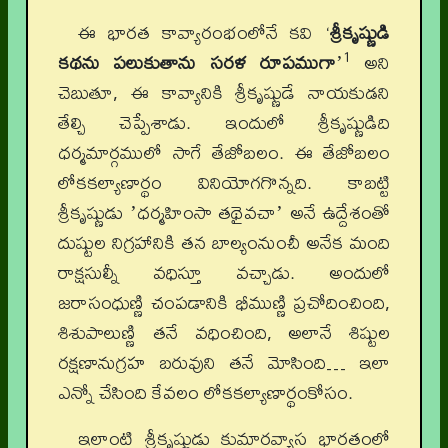
ఈ భారత కావ్యారంభంలోనే కవి
‘
శ్రీకృష్ణుడి
1
కథను పలుకుతాను సరళ రూపముగా
ʼ
అని
చెబుతూ, ఈ కావ్యానికి శ్రీకృష్ణుడే నాయకుడని
తేల్చి చెప్పేశాడు. ఇందులో శ్రీకృష్ణుడిది
ధర్మమార్గములో సాగే తేజోబలం. ఈ తేజోబలం
లోకకల్యాణార్థం వినియోగగొన్నది. కాబట్టి
శ్రీకృష్ణుడు ʼధర్మహింసా తథైవచాʼ అనే ఉద్దేశంతో
దుష్టుల నిగ్రహానికి తన బాల్యంనుంచీ అనేక మంది
రాక్షసుల్నీ వధిస్తూ వచ్చాడు. అందులో
జరాసంధుణ్ణి చంపడానికి భీముణ్ణి ప్రచోదించింది,
శిశుపాలుణ్ణి తనే వధించింది, అలానే శిష్టుల
రక్షణానుగ్రహ బరువుని తనే మోసింది… ఇలా
ఎన్నో చేసింది కేవలం లోకకల్యాణార్థంకోసం.
ఇలాంటి శ్రీకృష్ణుడు కుమారవ్యాస భారతంలో