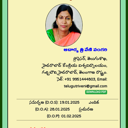
ఆచార్య త్రివేణి వంగరి
ప్రొఫెసర్, తెలుగుశాఖ,
హైదరాబాద్ కేంద్రీయ విశ్వవిద్యాలయం,
గచ్చిబౌలి, హైదరాబాద్, తెలంగాణ రాష్ట్రం.
సెల్: +91 9951444803, Email:
telugutriveni@gmail.com
DOWNLOAD PDF
సమర్పణ (D.O.S):
19.01.2025
ఎంపిక
(D.O.A):
28.01.2025
ప్రచురణ
(D.O.P):
01.02.2025