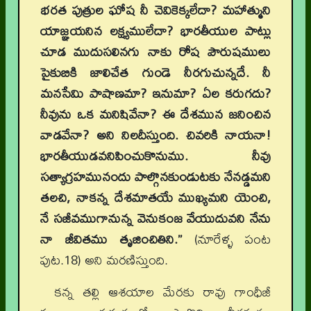
భరత పుత్రుల ఘోష నీ చెవికెక్కలేదా
?
మహాత్ముని
యాజ్ఞయనిన లక్ష్యములేదా
?
భారతీయుల పాట్లు
చూడ ముదుసలినగు నాకు రోష పౌరుషములు
పైకుబికి జాలిచేత గుండె నీరగుచున్నదే. నీ
మనసేమి పాషాణమా
?
ఇనుమా
?
ఏల కరుగదు
?
నీవును ఒక మనిషివేనా
?
ఈ దేశమున జనించిన
వాడవేనా
?
అని నిలదీస్తుంది. చివరికి నాయనా!
భారతీయుడవనిపించుకొనుము. నీవు
సత్యాగ్రహమునందు పాల్గొనకుండుటకు నేనడ్డమని
తలచి
,
నాకన్న దేశమాతయే ముఖ్యమని యెంచి
,
నే సజీవముగానున్న వెనుకంజ వేయుదువని నేను
నా జీవితము తృజించితిని.”
(నూరేళ్ళ పంట
పుట.18) అని మరణిస్తుంది.
కన్న తల్లి ఆశయాల మేరకు రావు గాంధీజీ