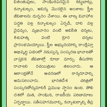
వితంతువులు, సాంఘికపరమైన కట్టుబాట్లు,
కన్యాశుల్కం, అవిద్య మొదలైన అంశాలు స్త్రీల
జీవితాలను దుర్భరం చేశాయి. ఈ బాల్య వివాహాల
పద్ధతి పల్ల కన్యాశుల్కం ఏర్పడి, దాని వల్ల
వైధవ్యం, వ్యభిచారం వంటి అవినీతి చర్యలు,
శిశుహత్య వంటి క్రూర చర్యలు
ప్రారంభమయ్యాయి. స్త్రీల అభ్యుదయాన్ని కాంక్షిస్తూ
అభివృద్ధి పథంలో నడుస్తున్న సంస్కరణ భావాలతో
వాస్తవిక జీవితాల్లో కూడా మార్పు తీసుకొని
రావాలని రచయిత్రులు తలంచారు. ఆ
ఆకాంక్షతోనే ఆచరణలో కార్యరూపాన్ని
అనుసరించారు. భారతదేశ చరిత్రలో
సంస్కరణోద్యమానికి ప్రముఖ స్థానం ఉంది. తొలి
దశలో మత, సాంఘిక, రాజకీయ పరిణామాలు
ఏర్పడ్డాయి. సతీసహగమనాన్ని, కన్యాశుల్యాన్ని తీవ్ర