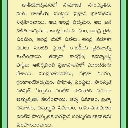
జాతీయోద్యమంలో సామాజిక, సాంస్కృతిక,
మత, రాజకీయ సంస్థలు ప్రధాన భూమికను
నిర్వహించాయి. ఆది ఆంధ్ర ఉద్యమం, ఆది జన
దళిత ఉద్యమం, ఆంధ్ర జన సంఘం, ఆంధ్ర రైతు
సంఘం, ఆంధ్ర మహా సభలు, ఆంధ్ర మహిళా
సభలు వంటివి ప్రజల్లో రాజకీయ చైతన్యాన్ని
కలిగించాయి. తద్వారా కాంగ్రెస్, కమ్యూనిస్ట్
పార్టీలు ఆవిర్భవించి ప్రజాపాలనలో ముందడుగు
వేశాయి. ముద్రణాలయాలు, పత్రికా రంగం,
గ్రంథాలయోద్యమం, సాహిత్య సంస్థలు, సారస్వత
పరిషత్ ఏర్పాటు వంటివి సామాజిక పరంగా
అభ్యున్నతిని కలిగించాయి. ఆర్య సమాజం, బ్రహ్మ
సమాజం, దివ్యజ్ఞాన సమాజం, రామానుజమతం
వంటివి సాంస్కృతిక పరమైన సంస్కరణ భావాలను
పెంపొందించాయి.