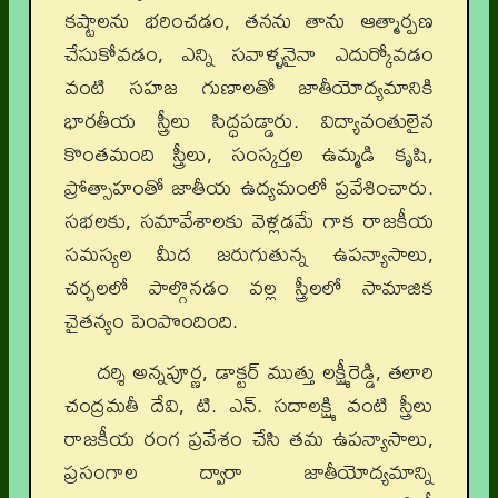
కష్టాలను భరించడం, తనను తాను ఆత్మార్పణ
చేసుకోవడం, ఎన్ని సవాళ్ళనైనా ఎదుర్కోవడం
వంటి సహజ గుణాలతో జాతీయోద్యమానికి
భారతీయ స్త్రీలు సిద్ధపడ్డారు. విద్యావంతులైన
కొంతమంది స్త్రీలు, సంస్కర్తల ఉమ్మడి కృషి,
ప్రోత్సాహంతో జాతీయ ఉద్యమంలో ప్రవేశించారు.
సభలకు, సమావేశాలకు వెళ్లడమే గాక రాజకీయ
సమస్యల మీద జరుగుతున్న ఉపన్యాసాలు,
చర్చలలో పాల్గొనడం వల్ల స్త్రీలలో సామాజిక
చైతన్యం పెంపొందింది.
దర్శి అన్నపూర్ణ, డాక్టర్ ముత్తు లక్ష్మీరెడ్డి, తలారి
చంద్రమతీ దేవి, టి. ఎన్. సదాలక్ష్మి వంటి స్త్రీలు
రాజకీయ రంగ ప్రవేశం చేసి తమ ఉపన్యాసాలు,
ప్రసంగాల ద్వారా జాతీయోద్యమాన్ని