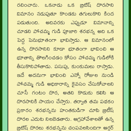
రచించారు. ఒకనాడు ఒక బ్రిటిష్ దొరసాని
విమానం నడుపుతూ కొండకు తగులుకొని కింద
పడుతుంది. అదివరకు ఎప్పుడూ విమానాన్ని
చూడని పోచమ్మ గుడి పూజారి శరభన్న అది ఒక
పెద్ద పెనుభూతంగా భావిస్తాడు. ఆ విమానంలో
ఉన్న దొరసానిని కూడా భూతంగా భావించి ఆ
భూతాన్ని తొలగించడం కోసం పోచమ్మ గుడిలోకి
తీసుకొనిపోతాడు. పసుపు, కుంకుమలు రాస్తాడు.
ఇదే అదనుగా భావించి ఎన్నో రోజుల నుండి
పోచమ్మ గుడి అధికారాన్ని కైవసం చేసుకోవాలని
చూసే గంటం దొర, అతని కొడుకు కలిసి ఆ
దొరసానికి సాయం చేస్తారు. తర్వాత తమ పథకం
ప్రకారం శరభన్నను హంతకుడిగా చూపి బ్రిటీష్
దొరల ఎదుట నిలబెడతారు. ఆగ్రహావేశాలతో ఉన్న
బ్రిటిష్ దొరలు శరభన్నను చంపవలసిందిగా ఆర్డర్