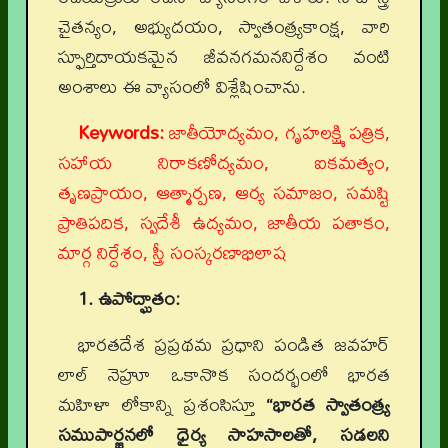
చైతన్యం, అభ్యుదయం, స్వాతంత్ర్యకాంక్ష, వారి
స్ఫూర్తిదాయకమైన జీవనగమననిర్దేశం వంటి
అంశాలు ఈ వ్యాసంలో విశ్లేషించాను.
Keywords:
జాతీయోద్యమం, గృహలక్ష్మి పత్రిక,
సహాయ నిరాకణోద్యమం, ఐకమత్యం,
తృణప్రాయం, ఆత్మార్పణ, ఆర్య సమాజం, సమష్టి
ప్రాతిపదిక, స్వదేశీ ఉద్యమం, జాతీయ పతాకం,
మార్గ నిర్దేశం, స్త్రీ సంస్కరణాభిలాష
1. ఉపోద్ఘాతం:
భారతదేశ ప్రప్రథమ ప్రధాని పండిత జవహర్
లాల్ నెహ్రూ ఒకానొక సందర్భంలో భారత
మహిళా లోకాన్ని ప్రశంసిస్తూ
“భారత స్వాతంత్య్ర
సముపార్జనలో ధైర్య సాహసాలతో
,
సడలని