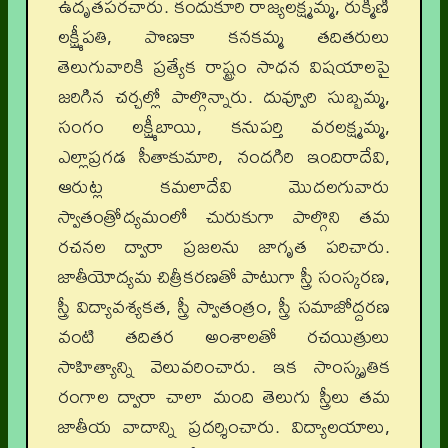
ఉదృతపరచారు. కందుకూరి రాజ్యలక్ష్మమ్మ, రుక్మిణీ
లక్ష్మీపతి, పొణకా కనకమ్మ తదితరులు
తెలుగువారికి ప్రత్యేక రాష్ట్రం సాధన విషయాలపై
జరిగిన చర్చల్లో పాల్గొన్నారు. దువ్వూరి సుబ్బమ్మ,
సంగం లక్ష్మీబాయి, కనుపర్తి వరలక్ష్మమ్మ,
ఎల్లాప్రగడ సీతాకుమారి, నందగిరి ఇందిరాదేవి,
ఆరుట్ల కమలాదేవి మొదలగువారు
స్వాతంత్రోద్యమంలో చురుకుగా పాల్గొని తమ
రచనల ద్వారా ప్రజలను జాగృత పరిచారు.
జాతీయోద్యమ చిత్రీకరణతో పాటుగా స్త్రీ సంస్కరణ,
స్త్రీ విద్యావశ్యకత, స్త్రీ స్వాతంత్రం, స్త్రీ సమాజోద్దరణ
వంటి తదితర అంశాలతో రచయిత్రులు
సాహిత్యాన్ని వెలువరించారు. ఇక సాంస్కృతిక
రంగాల ద్వారా చాలా మంది తెలుగు స్త్రీలు తమ
జాతీయ వాదాన్ని ప్రదర్శించారు. విద్యాలయాలు,