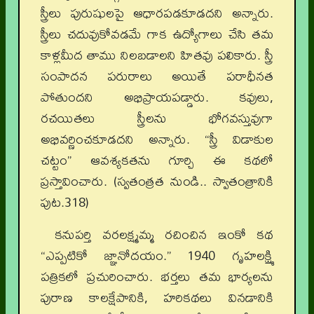
స్త్రీలు పురుషులపై ఆధారపడకూడదని అన్నారు.
స్త్రీలు చదువుకోవడమే గాక ఉద్యోగాలు చేసి తమ
కాళ్లమీద తాము నిలబడాలని హితవు పలికారు. స్త్రీ
సంపాదన పరురాలు అయితే పరాధీనత
పోతుందని అభిప్రాయపడ్డారు. కవులు,
రచయితలు స్త్రీలను భోగవస్తువుగా
అభివర్ణించకూడదని అన్నారు. “స్త్రీ విడాకుల
చట్టం” ఆవశ్యకతను గూర్చి ఈ కథలో
ప్రస్తావించారు. (స్వతంత్రత నుండి.. స్వాతంత్రానికి
పుట.318)
కనుపర్తి వరలక్ష్మమ్మ రచించిన ఇంకో కథ
“ఎప్పటికో జ్ఞానోదయం.” 1940 గృహలక్ష్మి
పత్రికలో ప్రచురించారు. భర్తలు తమ భార్యలను
పురాణ కాలక్షేపానికి, హరికథలు వినడానికి