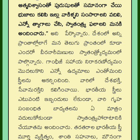
ఆత్మవిశ్వాసంతో పురుషులతో సమానంగా చేయి
భుజాలు కలిపి ఇల్లు వాకిళ్ళని సంసారాలని వదిలి
,
ఎన్నో త్యాగాలు చేసి
,
స్వాతంత్ర్య ఫలాలని మనకి
అందించారు.”
అని పేర్కొన్నారు. దేశంలో అన్ని
ప్రాంతాల్లోలాగే మన తెలుగు ప్రాంతంలో కూడా
ఎందరో వీరనారీమణులు స్వాతంత్ర్యోద్యమంలో
పాల్గొన్నారు. గాంధీజీ సహాయ నిరాకరణోద్యమం
మొదలుకొని ఎన్నో ఉద్యమాలు ఎంతోమంది
స్త్రీలను ఆకర్షించింది. వారిలో దేశభక్తి,
సేవానురక్తిని కలిగించాయి. భారతీయ స్త్రీలు
ఎటువంటి ఇబ్బందులు లేకుండా, వారి గృహ
సంబంధిత బాధ్యతలను ఏ మాత్రం
వదులుకోకుండా స్వాతంత్ర్యపోరాటానికి
చేయూతను అందించారు. తరతరాల భారతీయ స్త్రీ
మూర్తి వ్యక్తిత్వం, శాంతి సహనాలు, మౌనంగా