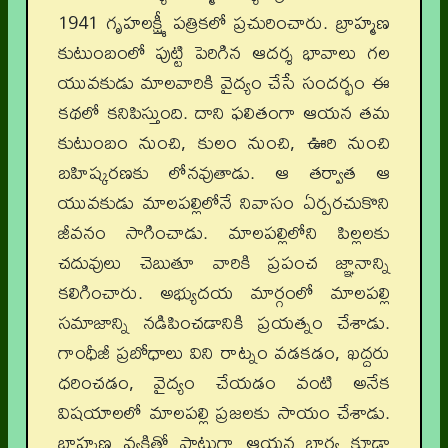
1941 గృహలక్ష్మీ పత్రికలో ప్రచురించారు. బ్రాహ్మణ
కుటుంబంలో పుట్టి పెరిగిన ఆదర్శ భావాలు గల
యువకుడు మాలవారికి వైద్యం చేసే సందర్భం ఈ
కథలో కనిపిస్తుంది. దాని ఫలితంగా ఆయన తమ
కుటుంబం నుంచి, కులం నుంచి, ఊరి నుంచి
బహిష్కరణకు లోనవుతాడు. ఆ తర్వాత ఆ
యువకుడు మాలపల్లిలోనే నివాసం ఏర్పరచుకొని
జీవనం సాగించాడు. మాలపల్లిలోని పిల్లలకు
చదువులు చెబుతూ వారికి ప్రపంచ జ్ఞానాన్ని
కలిగించారు. అభ్యుదయ మార్గంలో మాలపల్లి
సమాజాన్ని నడిపించడానికి ప్రయత్నం చేశాడు.
గాంధీజీ ప్రబోధాలు విని రాట్నం వడకడం, ఖద్దరు
ధరించడం, వైద్యం చేయడం వంటి అనేక
విషయాలలో మాలపల్లి ప్రజలకు సాయం చేశాడు.
బ్రాహ్మణ వ్యక్తితో పాటుగా ఆయన భార్య కూడా