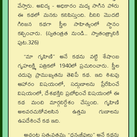
వేస్తారు. అవిద్య - అధికారం మధ్య సాగిన పోరు
ఈ కథలో మనకు కనిపిస్తుంది. దీనిని మొదటి
గిరిజన కథగా స్త్రీల సాహిత్యంలో స్థానం
కల్పించారు. (స్వతంత్రత నుండి.. స్వాతంత్ర్యానికి
పుట.326)
“మా గృహిణి” అనే కథను వట్టి శేషాంబ
గృహలక్ష్మి పత్రికలో 1940లో ప్రచురించారు. స్త్రీల
చదువు ప్రాముఖ్యతను తెలిపే కథ. ఇది శిశువు
ఆహారం విషయంలో, సద్గుణాలను ప్రేరేపించే
విషయంలో, దేశభక్తిని ప్రబోధించే విషయంలో ఈ
కథ మంచి మార్గనిర్దేశం చేస్తుంది. గృహిణి
అలవరచుకోవలసిన ఉత్తమ గుణాలను
ఉపదేశించే కథ ఇది.
ఆచంట సత్యవతమ్మ “ధన్యజీవులు” అనే కథను