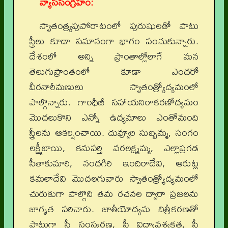
వ్యాససంగ్రహం:
స్వాతంత్య్రపుపోరాటంలో పురుషులతో పాటు
స్త్రీలు కూడా సమానంగా భాగం పంచుకున్నారు.
దేశంలో అన్ని ప్రాంతాల్లోలాగే మన
తెలుగుప్రాంతంలో కూడా ఎందరో
వీరనారీమణులు స్వాతంత్ర్యోద్యమంలో
పాల్గొన్నారు. గాంధీజీ సహాయనిరాకరణోద్యమం
మొదలుకొని ఎన్నో ఉద్యమాలు ఎంతోమంది
స్త్రీలను ఆకర్షించాయి. దువ్వూరి సుబ్బమ్మ, సంగం
లక్ష్మీబాయి, కనుపర్తి వరలక్ష్మమ్మ, ఎల్లాప్రగడ
సీతాకుమారి, నందగిరి ఇందిరాదేవి, ఆరుట్ల
కమలాదేవి మొదలగువారు స్వాతంత్ర్యోద్యమంలో
చురుకుగా పాల్గొని తమ రచనల ద్వారా ప్రజలను
జాగృత పరిచారు. జాతీయోద్యమ చిత్రీకరణతో
పాటుగా స్త్రీ సంస్కరణ, స్త్రీ విద్యావశ్యకత, స్త్రీ