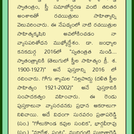
స్వాతంత్రం, స్త్రీ సమాజోద్దరణ వంటి తదితర
అంశాలతో రచయిత్రులు సాహిత్యాన్ని
వెలువరించారు. ఈ నేపథ్యంలో నాటి రచయిత్రుల
సాహిత్యకృషిని అవలోకించడం నా
వ్యాసపరిశోధన ముఖ్యోద్దేశం. డా. జంధ్యాల
కనకదుర్గ 2016లో "స్వతంత్రత నుండి...
స్వాతంత్ర్యానికి (తెలుగులో స్త్రీల సాహిత్యం క్రీ. శ.
1900-1927)" అనే పుస్తకాన్ని 2016 లో
రచించారు. గోగు శ్యామల "నల్లపొద్దు (దళిత స్త్రీల
సాహిత్యం 1921-2002)" అనే పుస్తకానికి
సంపాదకత్వం వహించారు. ఈ రెండు
పుస్తకాలునా వ్యాసరచనకు ప్రధాన ఆకరాలుగా
నిలిచాయి. అదే విధంగా సురవరం ప్రతాపరెడ్డి
(సం.) "గోలుకొండ కవుల సంచిక", భార్గవీరావు
(సం.) "నూరేళ్ళ పంట", ముదిగంటి సుజాతారెడ్డి