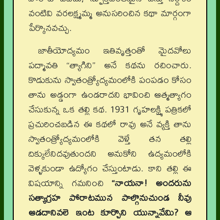
వంటివి వరలక్ష్మమ్మ అనుసరించిన కథా మార్గంగా
పేర్కొనవచ్చు.
జాతీయోద్యమం ఇతివృత్తంతో మైదవోలు
పద్మావతి “త్యాగిని” అనే కథను రచించారు.
కొడుకును స్వాతంత్ర్యోద్యమంలోకి పంపడం కోసం
తాను అడ్డంగా ఉండరాదని భావించి ఆత్మత్యాగం
చేసుకున్న ఒక తల్లి కథ. 1931 గృహలక్ష్మి పత్రికలో
ప్రచురించబడిన ఈ కథలో రావు అనే వ్యక్తి తాను
స్వాతంత్ర్యోద్యమంలోకి వెళ్తే తన తల్లి
దిక్కులేనిదవుతుందని అనుకోని ఉద్యమంలోకి
వెళ్ళకుండా ఉద్యోగం చేస్తుంటాడు. కాని తల్లి ఈ
విషయాన్ని గమనించి
“నాయనా! అందరును
సత్యాగ్రహ పోరాటమున పాల్గొనుచుండ నీవు
ఆడదానివలె ఇంట కూర్చొని యున్నావేమి
?
ఆ