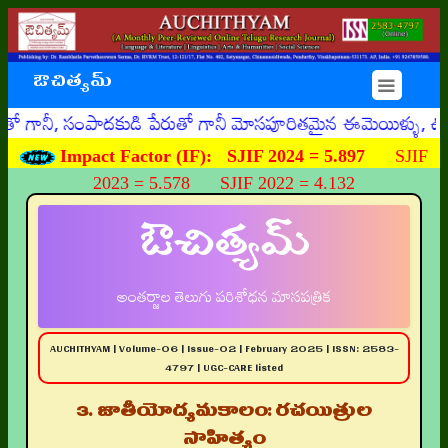
ఔచిత్యమ్
☰
సంపాదకుడి పేరుతో గానీ మోసపూరితమైన ఈమెయిళ్ళు, ఊహించని రీతి
Impact Factor (IF):
SJIF 2024 = 5.897
SJIF
2023 = 5.578 SJIF 2022 = 4.132
ఔచిత్యమ్
అంతర్జాల తెలుగు పరిశోధన మాసపత్రిక
AUCHITHYAM | Volume-06 | Issue-02 | February 2025 | ISSN: 2583-
4797 | UGC-CARE listed
3. జాతీయోద్యమకాలం: రచయిత్రుల
సాహిత్యం