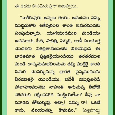
ఈ కథకు కొసమెరుపుగా నిలుస్తాయి.
“నాకిరువురు అన్నలు కలరు. అనుదినం నన్ను
ముద్దిడుకొని ఆశీర్వదించి శాంతి సమరమునకు
పంపుచున్నారు. యుగయుగముల నుండియు
అనసూయ, సీత, సావిత్రి, పద్మిని, రాణీ సంయుక్త
మొదలగు పతివ్రతామణులకు నిలయమైన ఈ
భారతమాత పుత్రికనైయుండియు తరతరముల
నుండి దాస్యమనుభవించుచు తవ్వి ముక్తికై శాంతి
సమర మొనర్చుచున్న భారత సైన్యమునందు
వీరవనితనై యుండియు, విదేశీ వస్తువులనెడి
హాలాహలమునకు నాహుతి అగుచున్న నీబోటి
సోదరుని రక్షింపనొక ముద్దీయలేనా? నీవు నా
మూడవ తోబుట్టువు. అహ్ని! రమ్ము రా! ఒకటి
కాదు, వలయునన్ని కొనుము.”
(నల్లపొద్దు