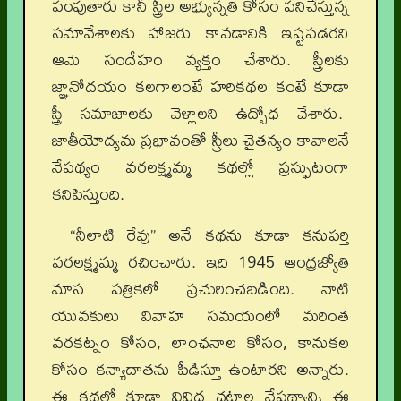
పంపుతారు కానీ స్త్రీల అభ్యున్నతి కోసం పనిచేస్తున్న
సమావేశాలకు హాజరు కావడానికి ఇష్టపడరని
ఆమె సందేహం వ్యక్తం చేశారు. స్త్రీలకు
జ్ఞానోదయం కలగాలంటే హరికథల కంటే కూడా
స్త్రీ సమాజాలకు వెళ్లాలని ఉద్బోధ చేశారు.
జాతీయోద్యమ ప్రభావంతో స్త్రీలు చైతన్యం కావాలనే
నేపథ్యం వరలక్ష్మమ్మ కథల్లో ప్రస్ఫుటంగా
కనిపిస్తుంది.
“నీలాటి రేవు” అనే కథను కూడా కనుపర్తి
వరలక్ష్మమ్మ రచించారు. ఇది 1945 ఆంధ్రజ్యోతి
మాస పత్రికలో ప్రచురించబడింది. నాటి
యువకులు వివాహ సమయంలో మరింత
వరకట్నం కోసం, లాంఛనాల కోసం, కానుకల
కోసం కన్యాదాతను పీడిస్తూ ఉంటారని అన్నారు.
ఈ కథలో కూడా వివిధ చట్టాల నేపథ్యాన్ని ఈ