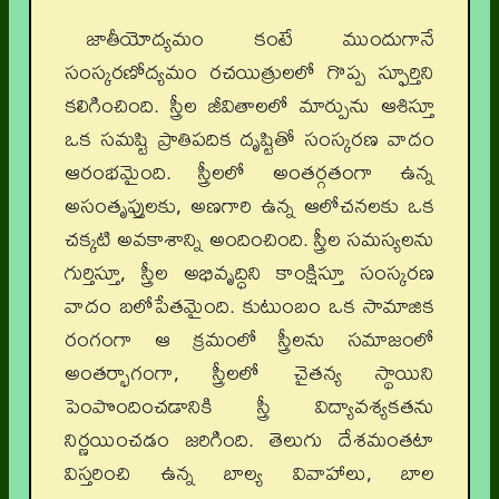
జాతీయోద్యమం కంటే ముందుగానే
సంస్కరణోద్యమం రచయిత్రులలో గొప్ప స్ఫూర్తిని
కలిగించింది. స్త్రీల జీవితాలలో మార్పును ఆశిస్తూ
ఒక సమష్టి ప్రాతిపదిక దృష్టితో సంస్కరణ వాదం
ఆరంభమైంది. స్త్రీలలో అంతర్గతంగా ఉన్న
అసంతృప్తులకు, అణగారి ఉన్న ఆలోచనలకు ఒక
చక్కటి అవకాశాన్ని అందించింది. స్త్రీల సమస్యలను
గుర్తిస్తూ, స్త్రీల అభివృద్ధిని కాంక్షిస్తూ సంస్కరణ
వాదం బలోపేతమైంది. కుటుంబం ఒక సామాజిక
రంగంగా ఆ క్రమంలో స్త్రీలను సమాజంలో
అంతర్భాగంగా, స్త్రీలలో చైతన్య స్థాయిని
పెంపొందించడానికి స్త్రీ విద్యావశ్యకతను
నిర్ణయించడం జరిగింది. తెలుగు దేశమంతటా
విస్తరించి ఉన్న బాల్య వివాహాలు, బాల