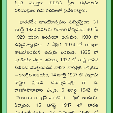
సిద్ధికి స్ఫూర్తిగా నిలిచిన స్త్రీల కథనాలను
రచయిత్రులు తమ రచనలలో ప్రవేశపెట్టారు.
భారతదేశ జాతీయోద్యమం సుదీర్ఘమైంది. 31
ఆగస్ట్ 1920 సహాయ నిరాకరణోద్యమం, 30 మే
1929 యంగ్ ఇండియా ఉద్యమం, 1930 లో
ఉప్పుసత్యాగ్రహం, 7 ఏప్రిల్ 1934 లో గాంధీజీ
శాసనోలంఘన ఉద్యమ విరమణ, 1935 లో
ఇండియా చట్టం అమలు, 1937 లో రాష్ట్ర శాసన
సభలకు మొట్టమొదటి సారిగా సార్వత్రిక ఎన్నికలు
– కాంగ్రెస్ విజయం, 14 జూలై 1937 లో మద్రాసు
రాష్ట్రం ప్రధాని (ముఖ్యమంత్రి) గా సి.
రాజగోపాలాచారి ఎన్నిక, 6 ఆగస్ట్ 1942 లో
బొంబాయి కాంగ్రెస్ మహాసభ – క్విట్ ఇండియా
తీర్మానం, 15 ఆగస్ట్ 1947 లో భారత
స్వాతంత్ర్యోదయం, 17 సెప్టెంబర్ 1948 లో