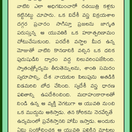
వాటిని ఎలా అధిగమించారో రచయిత్రి కళ్లకు
కట్టినట్టు చూపారు. ఒక విదేశీ వస్త్ర విక్రయశాల
దగ్గర ప్రచారం సాగిస్తూ ప్రజలను జాగృత
పరుస్తున్న ఆ యువతికి ఒక హఠాత్పరిణామం
చోటుచేసుకుంది. పరదేశి వస్త్రాల మీద ఉన్న
మోజుతో వాటిని కొనడానికి వచ్చిన ఒక ధనిక
పురుషుడిని ద్వారం వద్ద నిలువరింపజేసింది.
స్వాతంత్ర్యోద్యమ తీరుతెన్నులను, శాంతి సమరం
స్వరూపాన్ని, దేశ నాయకుల పిలుపును అతడికి
విడమరిచి బోధ చేసింది. స్వదేశీ వస్త్ర ధారణ
ఫలితాన్ని ఉపదేశించింది. మదాహంకారాలతో
నిండి ఉన్న ఆ వ్యక్తి వెగటుగా ఆ యువతి నుంచి
ఒక ముద్దును ఆశిస్తాడు. తన కోరికను నెరవేర్చితే
ఉద్యమంలో ప్రవేశిస్తానని హామీ ఇస్తాడు. అందుకు
ఏమి సంకోచించక ఆ యువతి పలికిన మాటలు