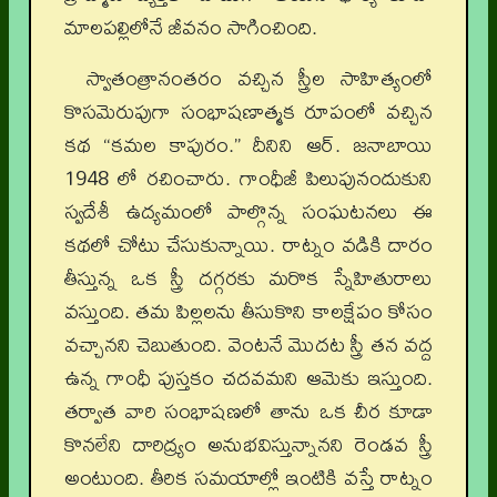
మాలపల్లిలోనే జీవనం సాగించింది.
స్వాతంత్రానంతరం వచ్చిన స్త్రీల సాహిత్యంలో
కొసమెరుపుగా సంభాషణాత్మక రూపంలో వచ్చిన
కథ “కమల కాపురం.” దీనిని ఆర్. జనాబాయి
1948 లో రచించారు. గాంధీజీ పిలుపునందుకుని
స్వదేశీ ఉద్యమంలో పాల్గొన్న సంఘటనలు ఈ
కథలో చోటు చేసుకున్నాయి. రాట్నం వడికి దారం
తీస్తున్న ఒక స్త్రీ దగ్గరకు మరొక స్నేహితురాలు
వస్తుంది. తమ పిల్లలను తీసుకొని కాలక్షేపం కోసం
వచ్చానని చెబుతుంది. వెంటనే మొదట స్త్రీ తన వద్ద
ఉన్న గాంధీ పుస్తకం చదవమని ఆమెకు ఇస్తుంది.
తర్వాత వారి సంభాషణలో తాను ఒక చీర కూడా
కొనలేని దారిద్ర్యం అనుభవిస్తున్నానని రెండవ స్త్రీ
అంటుంది. తీరిక సమయాల్లో ఇంటికి వస్తే రాట్నం