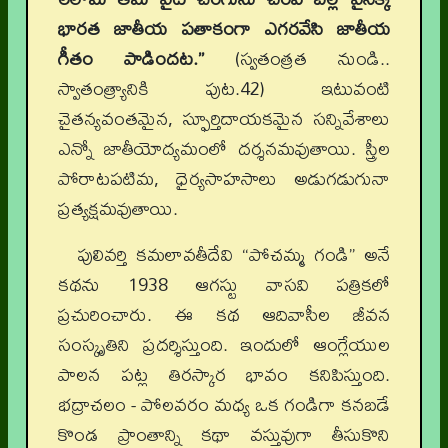
భారత జాతీయ పతాకంగా ఎగరవేసి జాతీయ
గీతం పాడిందట.”
(స్వతంత్రత నుండి..
స్వాతంత్ర్యానికి పుట.42) ఇటువంటి
చైతన్యవంతమైన, స్ఫూర్తిదాయకమైన సన్నివేశాలు
ఎన్నో జాతీయోద్యమంలో దర్శనమవుతాయి. స్త్రీల
పోరాటపటిమ, ధైర్యసాహసాలు అడుగడుగునా
ప్రత్యక్షమవుతాయి.
పులివర్తి కమలావతీదేవి “పోచమ్మ గండి” అనే
కథను 1938 ఆగస్టు వాసవి పత్రికలో
ప్రచురించారు. ఈ కథ ఆదివాసీల జీవన
సంస్కృతిని ప్రదర్శిస్తుంది. ఇందులో ఆంగ్లేయుల
పాలన పట్ల తిరస్కార భావం కనిపిస్తుంది.
భద్రాచలం - పోలవరం మధ్య ఒక గండిగా కనబడే
కొండ ప్రాంతాన్ని కథా వస్తువుగా తీసుకొని