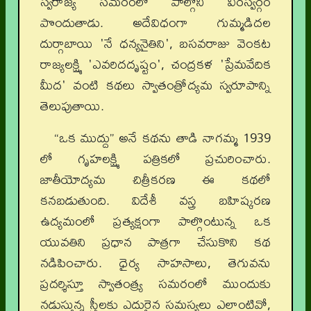
స్వరాజ్య సమరంలో పాల్గొని వీరస్వర్గం
పొందుతాడు. అదేవిధంగా గుమ్మడిదల
దుర్గాబాయి 'నే ధన్యనైతిని', బసవరాజు వెంకట
రాజ్యలక్ష్మి 'ఎవరిదదృష్టం', చంద్రకళ 'ప్రేమవేదిక
మీద' వంటి కథలు స్వాతంత్రోద్యమ స్వరూపాన్ని
తెలుపుతాయి.
“ఒక ముద్దు” అనే కథను తాడి నాగమ్మ 1939
లో గృహలక్ష్మి పత్రికలో ప్రచురించారు.
జాతీయోద్యమ చిత్రీకరణ ఈ కథలో
కనబడుతుంది. విదేశీ వస్త్ర బహిష్కరణ
ఉద్యమంలో ప్రత్యక్షంగా పాల్గొంటున్న ఒక
యువతిని ప్రధాన పాత్రగా చేసుకొని కథ
నడిపించారు. ధైర్య సాహసాలు, తెగువను
ప్రదర్శిస్తూ స్వాతంత్ర్య సమరంలో ముందుకు
నడుస్తున్న స్త్రీలకు ఎదురైన సమస్యలు ఎలాంటివో,