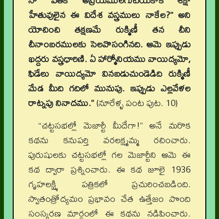
నా పతికి అప్రియములగుటయేకాక శిక్షా
హేతువులైన ఈ విదేశ వస్త్రములు నాకేల
?”
అని
యోచించి తక్షణమే రుక్మిణీ తన చీని
చీనాంబరములకు సెలవొసంగినది. ఆమె ఇప్పుడు
ఖద్దరు వస్త్రధారిణి. ఏ హార్మోనియము వాయిద్యమో
,
ఫిడేలు వాయిద్యమో వినబడుచుండెడిది రుక్మిణీ
మేడ మీది గదిలో మునుపు. ఇప్పుడు ఎల్లవేళల
రాట్నపు నినాదము.”
(నూరేళ్ళ పంట పుట. 10)
“చట్టసభల్లో మెజార్టీ మీదేగా!” అనే మరొక
కథను కనుపర్తి వరలక్ష్మమ్మ రచించారు.
పురుషులకు చట్టసభల్లో గల మెజార్టీని ఆమె ఈ
కథ ద్వారా ప్రశ్నించారు. ఈ కథ జూలై 1936
గృహలక్ష్మి పత్రికలో ప్రచురించబడింది.
స్వాతంత్రోద్యమం ప్రభావం చేత ఉత్తేజం పొంది
సంస్కరణ మార్గంలో ఈ కథను నడిపించారు.