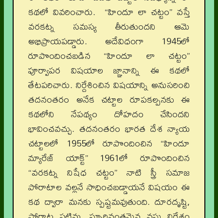
కథలో వివరించారు. “హిందూ లా చట్టం” వస్తే
వరకట్న సమస్య తీరుతుందని ఆమె
అభిప్రాయపడ్డారు. అదేవిధంగా 1945లో
రూపొందించబడిన “హిందూ లా చట్టం”
పూర్వాపర విషయాల జ్ఞానాన్ని ఈ కథలో
తేటపరిచారు. నిర్దేశించిన విషయాన్ని అనుసరించి
తదనంతరం అనేక చట్టాల రూపకల్పనకు ఈ
కథలోని నేపథ్యం దోహదం చేసిందని
భావించవచ్చు. తదనంతరం భారత దేశ న్యాయ
చట్టాలలో 1955లో రూపొందించిన “హిందూ
మ్యారేజ్ యాక్ట్” 1961లో రూపొందించిన
“వరకట్న నిషేధ చట్టం” నాటి స్త్రీ సమాజ
పోరాటాల వల్లనే సాధించబడ్డాయనే విషయం ఈ
కథ ద్వారా మనకు స్పష్టమవుతుంది. దూరదృష్టి,
పోరాట పటిమ, స్ఫూర్తివంతమైన వస్తు నిర్దేశం