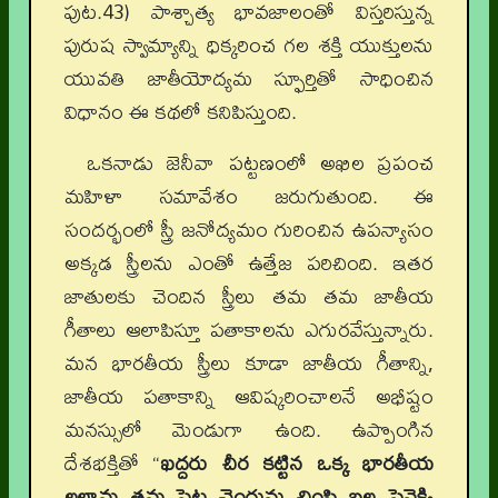
పుట.43) పాశ్చాత్య భావజాలంతో విస్తరిస్తున్న
పురుష స్వామ్యాన్ని ధిక్కరించ గల శక్తి యుక్తులను
యువతి జాతీయోద్యమ స్ఫూర్తితో సాధించిన
విధానం ఈ కథలో కనిపిస్తుంది.
ఒకనాడు జెనీవా పట్టణంలో అఖిల ప్రపంచ
మహిళా సమావేశం జరుగుతుంది. ఈ
సందర్భంలో స్త్రీ జనోద్యమం గురించిన ఉపన్యాసం
అక్కడ స్త్రీలను ఎంతో ఉత్తేజ పరిచింది. ఇతర
జాతులకు చెందిన స్త్రీలు తమ తమ జాతీయ
గీతాలు ఆలాపిస్తూ పతాకాలను ఎగురవేస్తున్నారు.
మన భారతీయ స్త్రీలు కూడా జాతీయ గీతాన్ని,
జాతీయ పతాకాన్ని ఆవిష్కరించాలనే అభీష్టం
మనస్సులో మెండుగా ఉంది. ఉప్పొంగిన
దేశభక్తితో “
ఖద్దరు చీర కట్టిన ఒక్క భారతీయ
లలామ తమ పైట చెంగును చింపి బల్ల పైనెక్కి