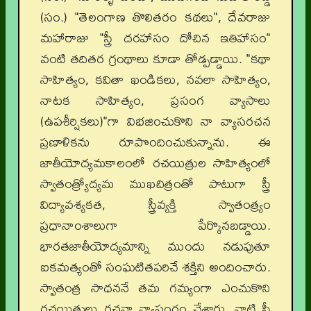
(సం.) "తెలంగాణ తొలితరం కథలు", దేవరాజు
మహారాజు "స్త్రీ దరహాసం దోచిన ఇతిహాసం"
వంటి తదితర గ్రంథాలు కూడా తోడ్పడ్డాయి. "కథా
సాహిత్యం, కవితా ఖండికలు, నవలా సాహిత్యం,
నాటక సాహిత్యం, ప్రసంగ వ్యాసాలు
(ఉపశీర్షికలు)"గా విభజించుకొని నా వ్యాసరచన
ప్రణాళికను రూపొందించుకున్నాను. ఈ
జాతీయోద్యమకాలంలో రచయిత్రుల సాహిత్యంలో
స్వాతంత్ర్యోద్యమ ముఖచిత్రంతో పాటుగా స్త్రీ
విద్యావశ్యకత, స్త్రీవ్యక్తి స్వాతంత్ర్యం
ప్రధానాంశాలుగా పేర్కొనబడ్డాయి.
భారతజాతీయోద్యమాన్ని ముందు నడుపుతూ
ఐకమత్యంతో సంఘటితపరిచే శక్తిని అందించారు.
స్వాతంత్ర సాధననే తమ గమ్యంగా ఎంచుకొని
రచయిత్రులు రచనా వ్యాసంగం చేశారు. నాటి స్త్రీ