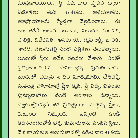
ముద్రణాలయాలు, స్త్రీ సమాజాల స్థాపన ద్వారా
మహిళలు తమ ఆశలను, ఆశయాలను,
అభిప్రాయాలను స్వేచ్ఛగా వెల్లడించారు. ఈ
కాలంలోనే తెలుగు జనానా, హిందూ సుందరి,
సావిత్రి, వివేకవతి, అనసూయ, గృహలక్ష్మి, భారతి,
శారద, తెలుగుతల్లి వంటి పత్రికలు వెలువడ్డాయి.
ఇందులో స్త్రీలు అనేక రచనలు చేశారు. ఎంతో
ప్రతిభావంతమైన సాహిత్యాన్ని ప్రచురించారు.
ఇందులో ఎక్కువ శాతం మాతృభూమి, దేశభక్తి,
స్వతంత్ర పోరాటాల్లో స్త్రీల కృషి, స్త్రీ విద్య, వితంతు
పునర్వివాహాలు వంటి అంశాలు ఉన్నాయి.
స్వాతంత్ర్యోద్యమంలో ప్రత్యక్షంగా పాల్గొన్న స్త్రీలు,
కుటుంబ సభ్యులకు వెన్నంటి ఉండి
కదనరంగంలోకి భర్త, కుమారులను పంపిన స్త్రీలు,
దేశ నాయకుల అడుగుజాడల్లో నడిచి వారి ఆశయ