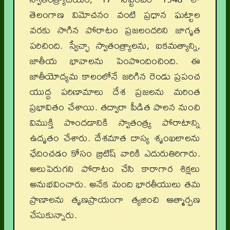
తెలంగాణ విమోచనం వంటి ప్రధాన ఘట్టాల
వరకు సాగిన పోరాటం ప్రజలందరిని జాగృత
పరిచింది. స్వేచ్ఛా స్వాతంత్ర్యాలను, ఐకమత్యాన్ని,
జాతీయ భావాలను పెంపొందించింది. ఈ
జాతీయోద్యమ కాలంలోనే జరిగిన రెండు ప్రపంచ
యుద్ధ పరిణామాలు దేశ ప్రజలను మరింత
ప్రభావితం చేశాయి. తద్వారా పీడిత పాలన నుంచి
విముక్తి పొందడానికి స్వాతంత్ర్య పోరాటాన్ని
ఉదృతం చేశారు. దేశమాత దాస్య శృంఖలాలను
ఛేదించడం కోసం బ్రిటిష్ వారికి ఎదురుతిరిగారు.
అలుపెరుగని పోరాటం చేసి కారాగార శిక్షలు
అనుభవించారు. అనేక మంది భారతీయులు తమ
ప్రాణాలను తృణప్రాయంగా త్యజించి ఆత్మార్పణ
చేసుకున్నారు.