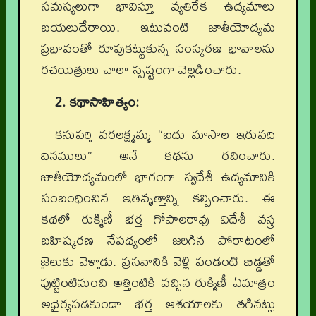
సమస్యలుగా భావిస్తూ వ్యతిరేక ఉద్యమాలు
బయలుదేరాయి. ఇటువంటి జాతీయోద్యమ
ప్రభావంతో రూపుకట్టుకున్న సంస్కరణ భావాలను
రచయిత్రులు చాలా స్పష్టంగా వెల్లడించారు.
2. కథాసాహిత్యం:
కనుపర్తి వరలక్ష్మమ్మ “ఐదు మాసాల ఇరువది
దినములు” అనే కథను రచించారు.
జాతీయోద్యమంలో భాగంగా స్వదేశీ ఉద్యమానికి
సంబంధించిన ఇతివృత్తాన్ని కల్పించారు. ఈ
కథలో రుక్మిణీ భర్త గోపాలరావు విదేశీ వస్త్ర
బహిష్కరణ నేపథ్యంలో జరిగిన పోరాటంలో
జైలుకు వెళ్తాడు. ప్రసవానికి వెళ్లి పండంటి బిడ్డతో
పుట్టింటినుంచి అత్తింటికి వచ్చిన రుక్మిణీ ఏమాత్రం
అధైర్యపడకుండా భర్త ఆశయాలకు తగినట్లు