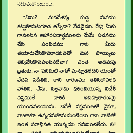
నడుచుకొంటుంది.
“ఏమి
?
మనదేశపు గుడ్డ మనము
కట్టుకొనుటగూడ తప్పేనా
?
నేడిదైనది. రేపు మీకు
గావలసిన ఆహారపదార్థములను మేమే పచనము
చేసి పంపెదము గాని మీరు
తయారుచేసికొనరాదనినచో మన పొయ్యిలు
తవ్వివేసికొనవలసినదేనా
?
ఎంత అధమపు
బ్రతుకు. నా పెనిమిటి నాతో మాట్లాడలేదని యెంతో
వేదన పడితిని. కాని కారణము తెలిసికొనలేక
పోతిని. నేను
,
పిల్లవాడు ధరించియున్న విదేశీ
వస్త్రములే వారికి అసహ్యకారణమై
యుండవలయును. విదేశీ వస్త్రములలో నైసూ
,
నాజూకూ ఉన్నదనుకొనుచుంటింమి గాని వాటిలో
ఇంత పరాధీనత యున్నదని గమనించలేదు. ఛీ!