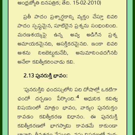
ఆంధ్రజ్యోతి దినపత్రిక; తేది. 15-02-2010)
ప్రతీ పాదం ప్రశ్నార్థకాన్ని వ్యక్తం చేస్తూ చివరి
పాదం స్పష్టమైన, సూటిదైన ప్రశ్నను సంధించింది.
మరణశయ్యపై ఉన్న అవ్వ అడిగిన ప్రశ్న
అమాయకమైనది, ఆసక్తికరమైనది. ఇంకా చివరి
ఆశను నిలబెట్టుకునేదీ, అనుమానించదగినదీ
అనేలా కవిత్వీకరించాడు కవి.
2.13 పునరుక్తి భావం:
‘పునరుక్తిని ఛందస్సులోని పది దోషాల్లో ఒకటిగా
4
ఛందో దర్పణం పేర్కొంది.’
ఆధునిక కవిత్వ
విషయంలో మాత్రం భావం, వాక్యం పునరుక్తం
కావడం కవిత్వీకరణ విధానం. ఈ పునరుక్తి
కవిత్వీకరణలో భాగస్వామి కావడమే కాకుండా
భావాన్ని తీవ్రతరం చేస్తుంది. వస్తు విస్తరణలో మద్య