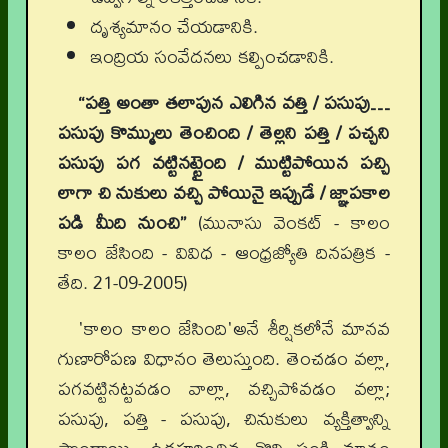
దృశ్యమానం చేయడానికి.
ఇంద్రియ సంవేదనలు కల్పించడానికి.
“పత్తి అంతా తలాపున ఎలిగిన వత్తి / పసుపు…
పసుపు కొమ్ములు తెంచింది / తెల్లని పత్తి / పచ్చని
పసుపు పగ వట్టినట్టైంది / ముట్టిపోయిన పచ్చి
లాగా చి నుకులు వచ్చి పోయినై ఇప్పుడే / జ్ఞాపకాల
పడి మీది నుంచి”
(మునాసు వెంకట్ - కాలం
కాలం జేసింది - వివిధ - ఆంధ్రజ్యోతి దినపత్రిక -
తేది. 21-09-2005)
'కాలం కాలం జేసింది'అనే శీర్షికలోనే మానవ
గుణారోపణ విధానం తెలుస్తుంది. తెంచడం వల్లా,
పగవట్టినట్టవడం వాల్లా, వచ్చిపోవడం వల్లా;
పసుపు, పత్తి - పసుపు, చినుకులు వ్యక్తిత్వాన్ని