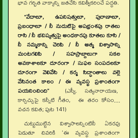
భావ గర్భిత వాక్యాన్ని జతచేసి కవిత్వీకరించే పద్ధతి.
“వేదాలూ, ఉపనిషత్తులూ, పురాణాలూ,
ప్రబంధాలూ / నీ నుదుటిపై అపభ్రంశపు రాతలు
రాసి / నీ భవిష్యత్తుపై అంధకారపు కూతలు కూసి /
నీ నమ్మకాన్ని చెరిపి / నీ ఆత్మ విశ్వాసాన్ని
మంటగలిపి / సహస్రాబ్దాలుగా సకల
అవకాశాలకూ దూరంగా / సుఫల సంపదలకూ
దూరంగా వెలివేసి / కర్మ సిద్ధాంతాలు వల్లె
వేసినంత కాలం / ఈ వ్యవస్థ ప్రశాంతంగా
పయనించింది”
(ఎస్వీ. సత్యనారాయణ,
కార్చిచ్చుపై కన్నీటి గీతం, ఈ తరం కోసం…
వచన కవిత; పుట 141)
చుట్టుముట్టిన విశ్వాసాలన్నింటినీ ఏకరవు
పెడుతూ చివరికి 'ఈ వ్యవస్థ ప్రశాంతంగా