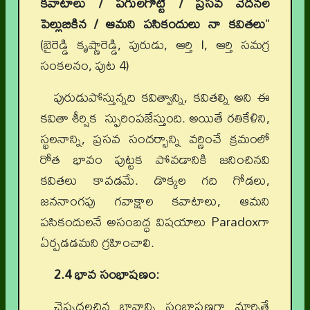
కవాటాలు / పగులగొట్టి / ప్రసవ వేదనల
పెల్లుబికిన / ఆమని పసికందులు నా కవితలు
"
(బైరెడ్డి కృష్ణారెడ్డి, పురుడు, ఆర్తి I, ఆర్తి సమగ్ర
సంకలనం, పుట 4)
పురుడుపోస్తున్నది కవిత్వాన్ని, కవితల్ని అని ఈ
కవితా శీర్షిక స్ఫురింపజేస్తుంది. అయితే రతికేళిని,
స్ఖలనాన్ని, ప్రసవ సందర్భాన్ని వర్ణించే క్రమంలో
రోత భావం పుట్టక పోవడానికి జనించినవి
కవితలు కావడమే. డొక్కల గది గోడలు,
జననాంగపు గవాక్షాల కవాటాలు, ఆమని
పసికందులనే అసంబద్ధ విషయాలు Paradoxగా
ఏర్పడడమని గ్రహించాలి.
2.4 భావ సంభాషణం:
చెప్పదలచిన భావాన్ని సంభాషణగా మార్చితే