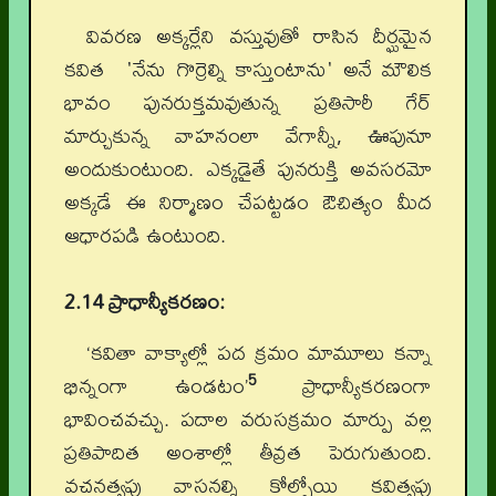
వివరణ అక్కర్లేని వస్తువుతో రాసిన దీర్ఘమైన
కవిత 'నేను గొర్రెల్ని కాస్తుంటాను' అనే మౌలిక
భావం పునరుక్తమవుతున్న ప్రతిసారీ గేర్
మార్చుకున్న వాహనంలా వేగాన్నీ, ఊపునూ
అందుకుంటుంది. ఎక్కడైతే పునరుక్తి అవసరమో
అక్కడే ఈ నిర్మాణం చేపట్టడం ఔచిత్యం మీద
ఆధారపడి ఉంటుంది.
2.14 ప్రాధాన్యీకరణం:
‘కవితా వాక్యాల్లో పద క్రమం మామూలు కన్నా
5
భిన్నంగా ఉండటం’
ప్రాధాన్యీకరణంగా
భావించవచ్చు. పదాల వరుసక్రమం మార్పు వల్ల
ప్రతిపాదిత అంశాల్లో తీవ్రత పెరుగుతుంది.
వచనత్వపు వాసనల్ని కోల్పోయి కవిత్వపు