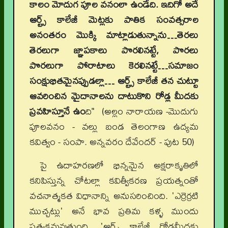
కాలం మోదుగ పూల వనంలా ఉండేది. ఇదిగో అదే
ఆర్ట్స్ కాలేజీ మెట్లకు పాతిక సంవత్సరాల
అనంతరం మొక్కి మాట్లాడుతున్నాను…తెరలు
తెరలుగా జ్ఞాపకాలు పొరలినట్టే, పొరలు
పొరలుగా పోరాటాలు కెరలినట్టే…సమాజం
సంక్షుభితమైనప్పుడల్లా… ఆర్ట్స్ కాలేజీ తన చుట్టూ
ఆవరించిన మైదానాలను దాటుకొని రోడ్ల మీదకు
ప్రవహిస్తూనే ఉం
ది" (అల్లం నారాయణ -మొదుగు
పూలవనం - వల్లు బండ తెలంగాణ ఉద్యమ
కవిత్వం - సంపా. అన్నవరం దేవేందర్ - పుట 50)
పై ఉదాహరణలో భిన్నమైన అక్షరాకృతిలో
కనిపిస్తున్న చోటల్లా కవిత్వీకరణ ప్రయత్నంతో
వచనాత్మకత విధానాన్ని అనుసరించింది. 'ఎర్రెర్రటి
ముచ్చట్లు' అనే భావ ప్రతిమ కళ్ళ ముందు
ప్రత్యక్షమవుతుంది. 'ఆర్ట్స్ కాలేజీ రోడ్లమీదకు