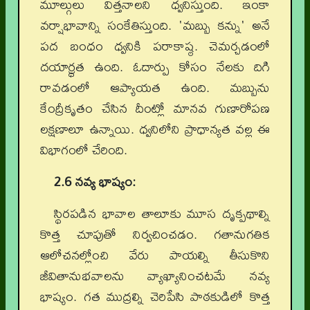
మూల్గులు విత్తనాలని ధ్వనిస్తుంది. ఇంకా
వర్షాభావాన్ని సంకేతిస్తుంది. 'మబ్బు కన్ను' అనే
పద బంధం ధ్వనికి పరాకాష్ఠ. చెమర్చడంలో
దయార్ధ్రత ఉంది. ఓదార్పు కోసం నేలకు దిగి
రావడంలో ఆప్యాయత ఉంది. మబ్బును
కేంద్రీకృతం చేసిన దీంట్లో మానవ గుణారోపణ
లక్షణాలూ ఉన్నాయి. ధ్వనిలోని ప్రాధాన్యత వల్ల ఈ
విభాగంలో చేరింది.
2.6 నవ్య భాష్యం:
స్థిరపడిన భావాల తాలూకు మూస దృక్పథాల్ని
కొత్త చూపుతో నిర్వచించడం. గతానుగతిక
ఆలోచనల్లోంచి వేరు పాయల్ని తీసుకొని
జీవితానుభవాలను వ్యాఖ్యానించటమే నవ్య
భాష్యం. గత ముద్రల్ని చెరిపేసి పాఠకుడిలో కొత్త