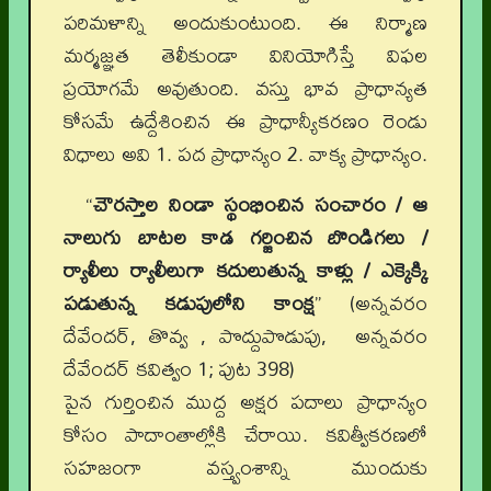
పరిమళాన్ని అందుకుంటుంది. ఈ నిర్మాణ
మర్మజ్ఞత తెలీకుండా వినియోగిస్తే విఫల
ప్రయోగమే అవుతుంది. వస్తు భావ ప్రాధాన్యత
కోసమే ఉద్దేశించిన ఈ ప్రాధాన్యీకరణం రెండు
విధాలు అవి 1. పద ప్రాధాన్యం 2. వాక్య ప్రాధాన్యం.
“
చౌరస్తాల నిండా స్థంభించిన సంచారం / ఆ
నాలుగు బాటల కాడ గర్జించిన బొండిగలు /
ర్యాలీలు ర్యాలీలుగా కదులుతున్న కాళ్లు / ఎక్కెక్కి
పడుతున్న కడుపులోని కాంక్ష
” (అన్నవరం
దేవేందర్, తొవ్వ , పొద్దుపొడుపు, అన్నవరం
దేవేందర్ కవిత్వం 1; పుట 398)
పైన గుర్తించిన ముద్ద అక్షర పదాలు ప్రాధాన్యం
కోసం పాదాంతాల్లోకి చేరాయి. కవిత్వీకరణలో
సహజంగా వస్త్వంశాన్ని ముందుకు