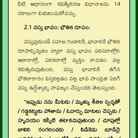
వీటి ఆధారంగా కవిత్వీకరణ విధానాలను 14
రకాలుగా విభజించుకోవచ్చు.
2.1 వస్తు భావం: భౌతిక రూపం:
వస్తువుకుండే సహజ గుణానికి, భావానికి భౌతిక
రూపాన్నివ్వడం ద్వారా వస్తు భావం పరిసరాల్లోని
ఆకారాల్లో, పరికరాల్లో వ్యక్తం కావడం వల్ల
కవిత్వమవుతుంది. వస్తు భావానికి తగిన
భౌతికాకారం విస్తరిల్లడం వల్ల భావ సాంద్రత పెరిగి
వస్తు ఉద్దేశ్యాన్ని సాఫల్యం చేస్తుందని తెలుస్తుంది.
“ఇప్పుడు నను మీటకు / మృత్యు శీతల స్పర్శతో
/ గడ్డకట్టుకు పోతాను / ఓదార్పు మాటలు చెప్పకు /
హృదయం కన్నీటి తటాకమవుతుంది / చూపుల్లో
జాలిని రంగరించకు / పిడికెడు బూడిదై