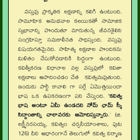
వస్తువు ప్రాకృతిక లక్షణాన్ని కలిగి ఉంటుంది.
సామూహిక అనుభవాల కలయికతో సామాజిక
స్వభావాన్ని పొందుతూ మారుతున్న జీవనశైలిని
సంగ్రహిస్తూ సమకాలీనత సాధిస్తుంది. వస్తువు
విషయగతమైనది. సాహిత్య లక్షణాల పొందికను
మిళితం చేసుకోవడానికి సిద్ధంగా ఉంటుంది.
కవిత్వీకరణ విధానాల వల్ల వస్తువులో కవితా
లక్షణాలు ఆపాదించడం చేత కవిత్వమవుతుంది.
ఇందుకు పార్టీ కావాలి గా సర్లే ఏమొత్తయిందా
భాష ఒక ఉపకరణంగా పని చేస్తుంది.
‘కవిత్వ
భాష అంటూ ఏమీ ఉండదని నోమ్ ఛామ్ స్కీ
సిద్ధాంతాన్ని చాలావరకు ఆమోదిస్తున్నారు
.’
(జి.
లక్ష్మీనరసయ్య, కవిత్వం చర్చనీయాంశాలు
, పుట
126)
దీని ఆధారంగానే తెలుగులో కవిత్వ నిర్మాణ