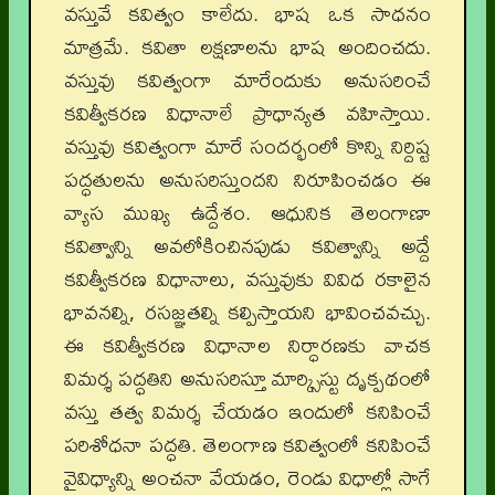
వస్తువే కవిత్వం కాలేదు. భాష ఒక సాధనం
మాత్రమే. కవితా లక్షణాలను భాష అందించదు.
వస్తువు కవిత్వంగా మారేందుకు అనుసరించే
కవిత్వీకరణ విధానాలే ప్రాధాన్యత వహిస్తాయి.
వస్తువు కవిత్వంగా మారే సందర్భంలో కొన్ని నిర్దిష్ట
పద్ధతులను అనుసరిస్తుందని నిరూపించడం ఈ
వ్యాస ముఖ్య ఉద్దేశం. ఆధునిక తెలంగాణా
కవిత్వాన్ని అవలోకించినపుడు కవిత్వాన్ని అద్దే
కవిత్వీకరణ విధానాలు, వస్తువుకు వివిధ రకాలైన
భావనల్ని, రసజ్ఞతల్ని కల్పిస్తాయని భావించవచ్చు.
ఈ కవిత్వీకరణ విధానాల నిర్ధారణకు వాచక
విమర్శ పద్ధతిని అనుసరిస్తూ మార్క్సిస్టు దృక్పథంలో
వస్తు తత్వ విమర్శ చేయడం ఇందులో కనిపించే
పరిశోధనా పద్ధతి. తెలంగాణ కవిత్వంలో కనిపించే
వైవిధ్యాన్ని అంచనా వేయడం, రెండు విధాల్లో సాగే