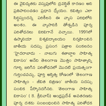
ఈ వైవిధ్యతకు వస్తువులోని ద్రవస్థితే కారణం అని
ప్రతిపాదించడం ప్రధాన ధ్యేయం. కవిత్వం ఎలా
సిద్ధిస్తుందన్న పరిశీలన ఈ వ్యాస పరిధిలోని
అంశం. ఈ వ్యాసానికి తోడ్పడిన పూర్వ
పరిశోధనలు విరివిగానే వచ్చాయి. 1991లో
ఉస్మానియా విశ్వవిద్యాలయం నిర్వహించిన
జాతీయ సదస్సు ప్రసంగ పత్రాల సంకలనం
‘హైదరాబాదు - నాలుగు శతాబ్దాల సాహిత్య
వికాసం’ అనేది తెలంగాణ మొత్తం సాహిత్యాన్ని
గూర్చి జరిగిన పరిశోధనలో మొదటి ప్రయత్నంగా
గుర్తించవచ్చు. పూర్తి అస్తిత్వ కోణంలో ‘తెలంగాణ
సాహిత్యం - జీవిత చిత్రణం’ జాతీయ సదస్సు
సంచిక పేర్కొనదగినది. ‘తెలంగాణ సాహిత్య
వికాసం’ ( కె. శ్రీనివాస్) ఆంధ్రప్రదేశ్ అవతరణకు
పూర్వ దశకు సంబంధించిన సాహిత్య పరిశోధక