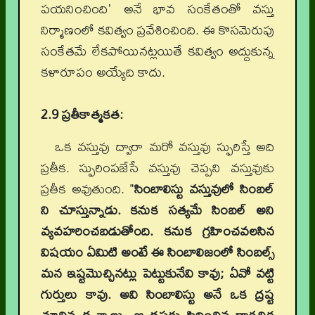
పయనించింది' అనే భావ సంకేతంతో వస్తు
నిర్మాణంలో కవిత్వం ప్రవేశించింది. ఈ కొసమెరుపు
సంకేతమే లేకపోయినట్లయితే కవిత్వం అద్దుకున్న
కళారూపం అయ్యేది కాదు.
2.9 ప్రతీకాత్మకత:
ఒక వస్తువు ద్వారా మరో వస్తువు స్ఫురిస్తే అది
ప్రతీక. స్ఫురింపజేసే వస్తువు చెప్పని వస్తువుకు
ప్రతీక అవుతుంది. "
సింబాలిస్టు వస్తువులో సింబల్
ని చూస్తున్నాడు. కనుక సత్యమే సింబల్ అని
వ్యవహరించబడుతోంది. కనుక గ్రహించవలసిన
విషయం ఏమిటి అంటే ఈ సింబాలిజంలో సింబల్స్
మన ఇష్టమొచ్చినట్లు పెట్టుకునేవి కావు; ఏవో వట్టి
గుర్తులు కావు. అవి సింబాలిస్టు అనే ఒక ద్రష్ట