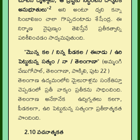
చూచిన దృశ్యాలు, ఆ ద్రష్టకు సిద్ధించిన దార్శనిక
2
అనుభూతులు
"
అని అంటూ ధ్వని కన్నా
సింబాలిజం చాలా గొప్పదంటాడు శేషేంద్ర. ఈ
నిర్మాణ నైపుణ్యం తెలిస్తేనే ప్రతీకత్వాన్ని
పరిశీలించడం సాధ్యమవుతుంది.
"
మొన్న కల / నిన్న పీడకల / ఈనాడు / ఉరి
పెట్టుకున్న సత్యం / నా / తెలంగాణా
" (అమ్మంగి
వేణుగోపాల్, తెలంగాణా, పొక్కిలి, పుట 22 )
తెలంగాణ ఉద్యమంలోని మైలురాళ్లను సంకేతిస్తూ
చెప్పడంలో ప్రతీ వాక్యం ప్రతీకను సాధించింది.
తెలంగాణ అనేకానేక ఉద్విగ్నతలు కలగా,
పీడకలగా, ఉరి పెట్టుకున్న సత్యంగా ప్రతీకాత్మకత
పొందింది.
2.10 వచనాత్మకత