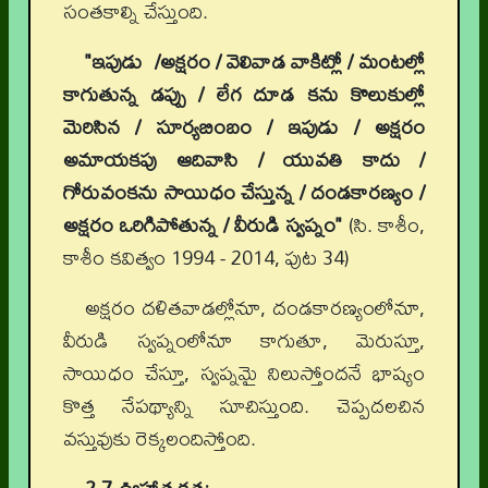
సంతకాల్ని చేస్తుంది.
"ఇపుడు /అక్షరం / వెలివాడ వాకిట్లో / మంటల్లో
కాగుతున్న డప్పు / లేగ దూడ కను కొలుకుల్లో
మెరిసిన / సూర్యబింబం / ఇపుడు / అక్షరం
అమాయకపు ఆదివాసి / యువతి కాదు /
గోరువంకను సాయిధం చేస్తున్న / దండకారణ్యం /
అక్షరం ఒరిగిపోతున్న / వీరుడి స్వప్నం"
(సి. కాశీం,
కాశీం కవిత్వం 1994 - 2014, పుట 34)
అక్షరం దళితవాడల్లోనూ, దండకారణ్యంలోనూ,
వీరుడి స్వప్నంలోనూ కాగుతూ, మెరుస్తూ,
సాయిధం చేస్తూ, స్వప్నమై నిలుస్తోందనే భాష్యం
కొత్త నేపథ్యాన్ని సూచిస్తుంది. చెప్పదలచిన
వస్తువుకు రెక్కలందిస్తోంది.