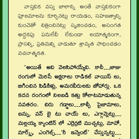
వాస్తవిక వస్తు జాలాన్ని అంతే వాస్తవికంగా
పూలమాలను కూర్చినట్లు రాయడం, సహజత్వాన్ని
కుంచెతో చిత్రించినట్లు సృజించడం, అసంగత
అద్దకపు పనులేవీ లేకుండా లయాత్మకంగా,
ప్రాసల్ని, ప్రతిమల్ని వాడుతూ శ్రావ్యత సాధించడం
వచనాత్మకత.
"
అయితే అవి వెలసిపోయ్యేవి. కానీ…జాజు
రంగులో మెరిసే అక్షరాలు రాడికల్ వాయిస్ లు,
బిగించిన పిడికిళ్లు, అమరవీరులకు జోహార్లు. ఒక
కదన రంగంలో నిలబడి కత్లు కోలాటమాడుతున్న
నవతరం. చిరు గడ్డాలు…లాల్చీ పైజామాలు,
బన్ను, వన్ బై టు చాయ్ లు, ఎగ్గామ్లెట్లు…
మల్లయ్య క్యాంటిన్ లో ఎర్రెర్రటి ముచ్చట్లు, మావో,
మార్క్స్, ఎంగెల్స్…'రీ ఇన్వెంట్' చేస్తున్నట్టు…