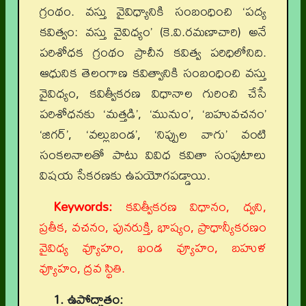
గ్రంథం. వస్తు వైవిధ్యానికి సంబంధించి ‘పద్య
కవిత్వం: వస్తు వైవిధ్యం’ (కె.వి.రమణాచారి) అనే
పరిశోధక గ్రంథం ప్రాచీన కవిత్వ పరిధిలోనిది.
ఆధునిక తెలంగాణ కవిత్వానికి సంబంధించి వస్తు
వైవిధ్యం, కవిత్వీకరణ విధానాల గురించి చేసే
పరిశోధనకు ‘మత్తడి’, ‘మునుం’, ‘బహువచనం’
‘జిగర్’, ‘వల్లుబండ’, ‘నిప్పుల వాగు’ వంటి
సంకలనాలతో పాటు వివిధ కవితా సంపుటాలు
విషయ సేకరణకు ఉపయోగపడ్డాయి.
Keywords:
కవిత్వీకరణ విధానం, ధ్వని,
ప్రతీక, వచనం, పునరుక్తి, భాష్యం, ప్రాధాన్యీకరణం
వైవిధ్య వ్యూహం, ఖండ వ్యూహం, బహుళ
వ్యూహం, ద్రవ స్థితి.
1. ఉపోద్ఘాతం: