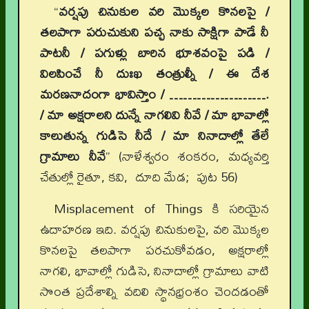
“
వర్షపు చినుకుల వరి మొక్కల కొనలపై /
తలపాగా పరుచుకుని పచ్చ నాకు సాక్షిగా పాడే నీ
పాటనీ / పగుళ్లు బారిన భూశవంపై పడి /
విలపించే నీ దుఃఖ తంత్రుల్నీ / ఈ దేశ
మరణనాదంగా భావిస్తాం / ………………….
/ మా అక్షరాలని దున్నే నాగలివి నీవే / మా భావాల్లో
కాలుతున్న గుడిసె నీదే / మా నినాదాల్లో తేలే
గ్రామాలు నీవే
” (నాళేశ్వరం శంకరం, మధ్యవర్తి
చేతుల్లో రైతూ, కవి, దూది మేడ; పుట 56)
Misplacement of Things కి సరియైన
ఉదాహరణ ఇది. వర్షపు చినుకులపై, వరి మొక్కల
కొనలపై తలపాగా పరచుకోవడం, అక్షరాల్లో
నాగలి, భావాల్లో గుడిసె, నినాదాల్లో గ్రామాలు వాటి
సొంత ప్రదేశాల్ని వదిలి స్థానభ్రంశం చెందడంతో