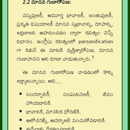
2.2 మానవ గుణారోపణ:
వస్తువులకీ, అమూర్త భావాలకీ, జంతువులకీ,
ప్రకృతి విషయాలకీ మానవ స్వభావాన్ని, రూపాన్ని,
లక్షణాలని ఆపాదించడం ద్వారా కవిత్వం చెప్పే
విధానం. ఇంగ్లీషు కవిత్వంలో personification
గా పిలిచే ఈ మాటకి వ్యక్తిత్వారోపణ, మానవ
1
గుణాపాదన అని కూడా వాడుతున్నారు.
ఈ మానవ గుణారోపణ వాడడంలో కొన్ని
లక్ష్యాలున్నాయి. అవి…
సందర్భానికీ, సంఘటనలకీ, జీవం
పోయడానికి.
భావానికి, మానసిక ధోరణికి.
ఆలోచనల్నీ, ఆదర్శాలనీ పంచుకోవడానికి.
ఉద్వేగాల్ని రేకత్తించడానికి.