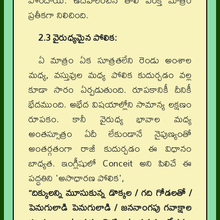
పొందాయి. ఉదహరించిన తొలి పంక్తి మాత్రం
ప్రతీకగా నిలిచింది.
2.3 వైరుధ్యమైన పోలిక:
ఏ మాత్రం ఏక సూత్రతలేని రెండు అంశాల
మధ్య, వస్తువుల మధ్య పోలిక కుదుర్చడం వల్ల
కూడా సారం ఏర్పడుతుంది. రూపకానికీ దీనికీ
భేదముంది. అభేద విషయాల్లోని సామాన్య లక్షణం
రూపకం. కానీ వైరుధ్య భావాల మధ్య
అంతస్సూత్రం ఏదీ లేకుండానే నైపుణ్యంతో
అంతర్గతంగా రాజీ కుదుర్చడం ఈ విధానం
బాధ్యత. ఇంగ్లీషులో Conceit అని పిలిచే ఈ
పద్ధతిని 'అసాధారణ పోలిక',
“దిక్కులన్ని మూసుకున్న డొక్కల / గది గోడలతో /
పెనుగులాడి పెనుగులాడి / జననాంగపు గవాక్షాల