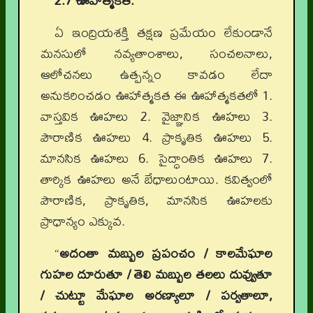
2.7 ఊహాత్మకత:
ఏ ఇంద్రియశక్తి తక్షణ ప్రమేయం లేకుండానే
మనసులో నవ్యతాంశాలు, సంచలనాలు,
ఆలోచనలు ఉత్పన్నం కావడం లేదా
అనుకరించడం ఊహాత్మకత ఈ ఊహాత్మకతలో 1.
వాస్తవిక ఊహలు 2. వైజ్ఞానిక ఊహలు 3.
పౌరాణిక ఊహలు 4. ప్రాకృతిక ఊహలు 5.
మానసిక ఊహలు 6. సైద్ధాంతిక ఊహలు 7.
తార్కిక ఊహలు అనే బేధాలుంటాయి. కవిత్వంలో
పౌరాణిక, ప్రాకృతిక, మానసిక ఊహలకు
ప్రాధాన్యం ఎక్కువ.
“
అదంతా మబ్బుల ప్రపంచం / కాలమేఘాల
గుహల దూరుతూ / తెలి మబ్బుల తలలు దువ్వుతూ
/ చుట్టూ మేఘాల అరణ్యాలూ / పర్వతాలూ,