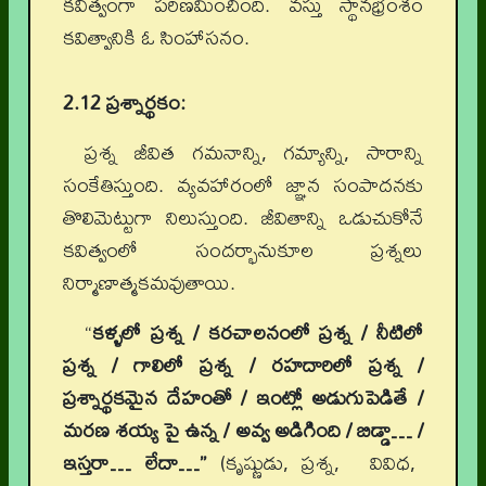
కవిత్వంగా పరిణమించింది. వస్తు స్థానభ్రంశం
కవిత్వానికి ఓ సింహాసనం.
2.12 ప్రశ్నార్థకం:
ప్రశ్న జీవిత గమనాన్ని, గమ్యాన్ని, సారాన్ని
సంకేతిస్తుంది. వ్యవహారంలో జ్ఞాన సంపాదనకు
తొలిమెట్టుగా నిలుస్తుంది. జీవితాన్ని ఒడుచుకోనే
కవిత్వంలో సందర్భానుకూల ప్రశ్నలు
నిర్మాణాత్మకమవుతాయి.
“
కళ్ళలో ప్రశ్న / కరచాలనంలో ప్రశ్న / నీటిలో
ప్రశ్న / గాలిలో ప్రశ్న / రహదారిలో ప్రశ్న /
ప్రశ్నార్థకమైన దేహంతో / ఇంట్లో అడుగుపెడితే /
మరణ శయ్య పై ఉన్న / అవ్వ అడిగింది / బిడ్డా… /
ఇస్తరా… లేదా…”
(కృష్ణుడు, ప్రశ్న, వివిధ,