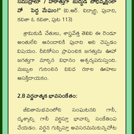
సముద్రాలూ / హఠాత్తుగా బుద్ధుడి బోధివృక్షంలా
వో పెద్ద మేఘం!”
(వి.ఆర్. విద్యార్థి, పునాది,
కవితా ఓ కవితా, పుట 113)
శ్రామికుడి చేతులు, శాస్త్రవేత్త తెలివి ఈ రెండూ
అంతులేని ఆనందానికి పునాది అని చెప్పడం
విషయం. దీనికోసం ప్రాపంచిక జగత్తును ఊహా
జగత్తుగా మార్చిన విధానం ఆశ్చర్యపరుస్తుంది.
మబ్బుల గురించిన వివిధ రకాల ఊహలు
ఆసక్తిదాయకం.
2.8 వర్ణనాత్మక భావసంకేతం:
జీవితానుభవంలోని సంఘటనని గానీ,
దృశ్యాన్ని గానీ వర్ణిస్తూ భావాన్ని సంకేతింప
చేయడం. వర్ణన గుప్పిస్తూ అవసరమనుకున్నచోట