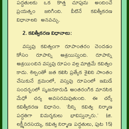
పద్ధతులకు ఒక కొత్త చూపును అందించే
ప్రయత్నం జరిగింది. వీటినే కవిత్వీకరణ
విధానాలని అనవచ్చు.
2. కవిత్వీకరణ విధానాలు:
వస్తువు కవిత్వంగా రూపాంతరం చెందడం
కోసం రూపాన్ని ఆశ్రయిస్తుంది. రూపాన్ని
ఆశ్రయించిన వస్తువు రూపం వల్ల మాత్రమే కవిత్వం
కాదు. శిల్పంతో జత కలిసి ప్రత్యేక శైలిని సొంతం
చేసుకునే క్రమంలో, వస్తువు రూపంలో ఇమిడే
సందర్భంలో సృజనకారుడి ఆంతరంగిక మానసిక
మేధో చర్య అవసరమవుతుంది. ఈ చర్యే
కవిత్వీకరణ విధానం. ‘దీన్ని కవిత్వ నిర్మాణ
పద్ధతిగా విమర్శకులు భావిస్తున్నారు.’ (జి.
లక్ష్మీనరసయ్య, కవిత్వ నిర్మాణ పద్ధతులు, పుట 15)