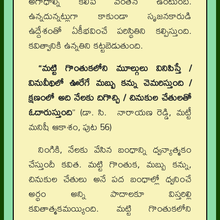
అగాధాల్ని కలిపే వంతెన ఉంటుంది.
ఉన్నదున్నట్లుగా కాకుండా సృజనకారుడి
ఉద్దేశంతో ఏకీభవించే పరిస్థితిని కల్పిస్తుంది.
కవిత్వానికి ఉన్నతిని కట్టబెడుతుంది.
“మట్టి గొంతుకలోని మూల్గులు వినిపిస్తే /
వినువీథిలో ఊరేగే మబ్బు కన్ను చెమరిస్తుంది /
క్షణంలో అది నేలకు దిగొచ్చి / చినుకుల చేతులతో
ఓదారుస్తుంది
” (డా. సి. నారాయణ రెడ్డి, మట్టీ
మనిషీ ఆకాశం, పుట 56)
నింగికి, నేలకు వేసిన బంధాన్ని ధ్వన్యాత్మకం
చేస్తుందీ కవిత. మట్టి గొంతుక, మబ్బు కన్ను,
చినుకుల చేతులు అనే పద బంధాల్లో ధ్వనించే
అర్థం అన్ని పాదాలకూ విస్తరిల్లి
కవితాత్మకమయ్యింది. మట్టి గొంతుకలోని