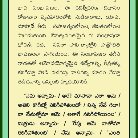
భావ సంభాషణం. ఈ కవిత్వీకరణ విధానం
రోజువారి వ్యవహారంలోని నుడికారాలు, యాస,
మాట్లాడే తీరు సహజత్వంలోంచి, జీవితంలోంచి
పొందుతుంది. ఔచిత్యవంతమైన ఈ సంభాషణా
ధోరణి; కథ, నవలా సాహిత్యాల్లోని పాత్రోచిత
భాషణంలా సాగుతుంది. ఈ సంభాషణం తగిన
గాఢతతో ఆమోదయోగ్యమైన ఉద్వేగాల్ని, తీవ్రతల్ని
కలిగిస్తూ పొడి వచనపు వాసనల్ని దూరం చేస్తూ
తడిదనాన్ని ఇస్తుంది హృదయానికి.
"నే
ను అన్నాను- / అరే! చూసావా ఎలా ఆమె /
అతని కౌగిట్లో నలిగిపోతుందో / నిన్న నేనే గదా!
నా చేతుల్లోనూ ఆమె / అలాగే నలిగిపోయింది' /
మిత్రుడు అన్నాడు- / 'రేపు ఆమె నాలోనూ
కరిగిపోతుంది' / నేను అన్నాను- / 'ఎంత