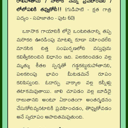
రాలిపోతాను / నాలోకి నన్ను ప్రవహించనీ /
లోలోపలికి తవ్వుకోనీ!!
(గుడిపాటి - క్షత గాత్ర
పద్యం - సహజాతం - పుట 60)
ఒకానొక గాయానికి లోనై ఒంటరితనాన్ని తప్ప
మరొకరి ఊరడింపు మాటల్ని కూడా సహించలేని
మానసిక చిత్త సంఘర్షణలోని వస్తువును
కవిత్వీకరించిన విధానం ఇది. పలకరించడం వల్ల
మృత్యు శీతల స్పర్శతో గడ్డకట్టుకుపోతానని,
పలకరింపు భావం మీటడమనే రూపం
కనిపిస్తుంది. ఓదార్పు వాక్యాల వల్ల కన్నీళ్లు
తటాకమవుతాయి. జాలి చూపడం వల్ల బూడిదై
రాలుతానని అంటూ ఏకాంతంగా అంతర్మథనం
చేసుకోనివ్వనటానికి ప్రవహించడం, తొవ్వుకోవడం
అనే స్వరూపం ఆపాదితమవుతుంది.