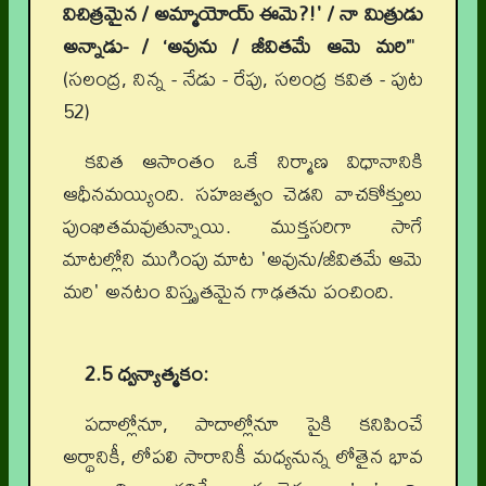
విచిత్రమైన / అమ్మాయోయ్ ఈమె?!' / నా మిత్రుడు
అన్నాడు- / ‘అవును / జీవితమే ఆమె మరి’
"
(సలంద్ర, నిన్న - నేడు - రేపు, సలంద్ర కవిత - పుట
52)
కవిత ఆసాంతం ఒకే నిర్మాణ విధానానికి
ఆధీనమయ్యింది. సహజత్వం చెడని వాచకోక్తులు
పుంఖితమవుతున్నాయి. ముక్తసరిగా సాగే
మాటల్లోని ముగింపు మాట 'అవును/జీవితమే ఆమె
మరి' అనటం విస్తృతమైన గాఢతను పంచింది.
2.5 ధ్వన్యాత్మకం:
పదాల్లోనూ, పాదాల్లోనూ పైకి కనిపించే
అర్థానికీ, లోపలి సారానికీ మధ్యనున్న లోతైన భావ