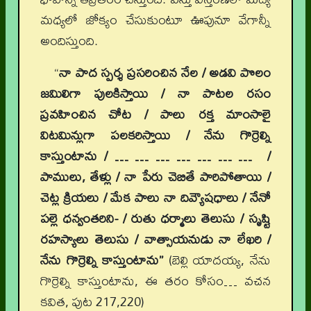
మధ్యలో జోక్యం చేసుకుంటూ ఊపునూ వేగాన్నీ
అందిస్తుంది.
“
నా పాద స్పర్శ ప్రసరించిన నేల / అడవి పొలం
జమిలిగా పులకిస్తాయి / నా పాటల రసం
ప్రవహించిన చోట / పాలు రక్త మాంసాలై
విటమిన్లుగా పలకరిస్తాయి / నేను గొర్రెల్ని
కాస్తుంటాను / … … … … … … … /
పాములు, తేళ్లు / నా పేరు చెబితే పారిపోతాయి /
చెట్ల క్రియలు / మేక పాలు నా దివ్యౌషధాలు / నేనో
పల్లె ధన్వంతరిని- / రుతు ధర్మాలు తెలుసు / సృష్టి
రహస్యాలు తెలుసు / వాత్సాయనుడు నా లేఖరి /
నేను గొర్రెల్ని కాస్తుంటాను”
(బెల్లి యాదయ్య, నేను
గొర్రెల్ని కాస్తుంటాను, ఈ తరం కోసం… వచన
కవిత, పుట 217,220)