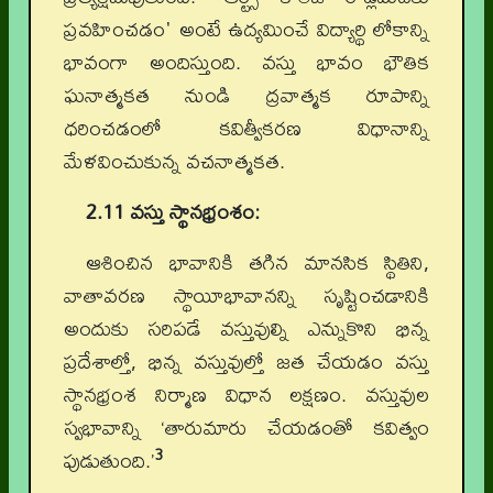
ప్రవహించడం' అంటే ఉద్యమించే విద్యార్థి లోకాన్ని
భావంగా అందిస్తుంది. వస్తు భావం భౌతిక
ఘనాత్మకత నుండి ద్రవాత్మక రూపాన్ని
ధరించడంలో కవిత్వీకరణ విధానాన్ని
మేళవించుకున్న వచనాత్మకత.
2.11 వస్తు స్థానభ్రంశం:
ఆశించిన భావానికి తగిన మానసిక స్థితిని,
వాతావరణ స్థాయీభావానన్ని సృష్టించడానికి
అందుకు సరిపడే వస్తువుల్ని ఎన్నుకొని భిన్న
ప్రదేశాల్తో, భిన్న వస్తువుల్తో జత చేయడం వస్తు
స్థానభ్రంశ నిర్మాణ విధాన లక్షణం. వస్తువుల
స్వభావాన్ని ‘తారుమారు చేయడంతో కవిత్వం
3
పుడుతుంది.’