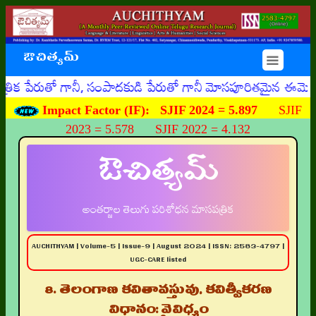
ఔచిత్యమ్
☰
ో గానీ, సంపాదకుడి పేరుతో గానీ మోసపూరితమైన ఈమెయిళ్ళు, ఊహిం
Impact Factor (IF):
SJIF 2024 = 5.897
SJIF
2023 = 5.578 SJIF 2022 = 4.132
ఔచిత్యమ్
అంతర్జాల తెలుగు పరిశోధన మాసపత్రిక
AUCHITHYAM | Volume-5 | Issue-9 | August 2024 | ISSN: 2583-4797 |
UGC-CARE listed
8. తెలంగాణ కవితావస్తువు, కవిత్వీకరణ
విధానం: వైవిధ్యం