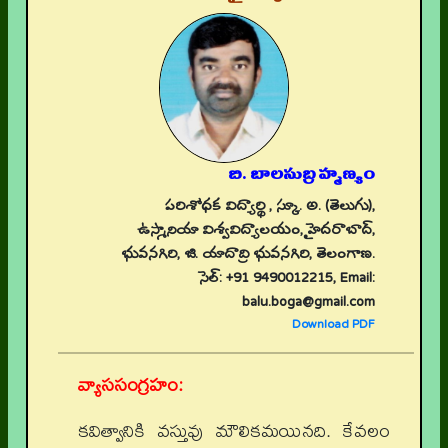
బి. బాలసుబ్రహ్మణ్యం
పరిశోధక విద్యార్థి , స్కూ. అ. (తెలుగు),
ఉస్మానియా విశ్వవిద్యాలయం, హైదరాబాద్,
భువనగిరి, జి. యాదాద్రి భువనగిరి, తెలంగాణ.
సెల్: +91 9490012215, Email:
balu.boga@gmail.com
Download PDF
వ్యాససంగ్రహం:
కవిత్వానికి వస్తువు మౌలికమయినది. కేవలం