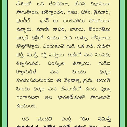
దేశంలో ఒక జీవనదిగా, జీవన విధానంగా
సాగుతోంది. అలెగ్జాండర్, గజిని, ఘోరి, తైమూర్,
ఛెంగీజ్ ఖాన్ లు బందిపోటు దొంగలుగా
వచ్చారు. మాలిక్ కాఫర్, బాబరు, ఔరంగజేబు
ఇక్కడే ఢల్లీలో ఉంటూ మన గుళ్ళూ, గోపురాలు
కోల్లగోట్టారు. ఎందుకంటే గుడి ఒక బడి. గుడిలో
భక్తి, ముక్తి, రక్తి వస్తాయి. గుడిలో మన సంపద,
శిల్పసంపద, సంస్కృతి ఉన్నాయి. గుడిని
కొల్లగుడితే మన హిందు ధర్మం
కుంటుపడుతుందని ఈ వెర్రివాళ్ళ భ్రమ. అయితే
హిందు ధర్మం మన జీవనాడిలో ఉంది. పుణ్య
గంగానదిలా అది భారతదేశంలో సాగుతూనే
ఉంటుంది.
కథ మొదటి పంక్తి “
ఓం నమస్తే