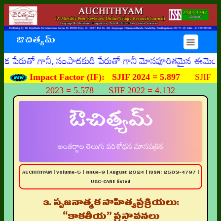
ఔచిత్యమ్
☰
 గానీ, సంపాదకుడి పేరుతో గానీ మోసపూరితమైన ఈమెయిళ్ళు, ఊహించ
Impact Factor (IF):
SJIF 2024 = 5.897
SJIF
2023 = 5.578 SJIF 2022 = 4.132
ఔచిత్యమ్
అంతర్జాల తెలుగు పరిశోధన మాసపత్రిక
AUCHITHYAM | Volume-5 | Issue-9 | August 2024 | ISSN: 2583-4797 |
UGC-CARE listed
3. సృజనాత్మక సాహిత్యప్రక్రియలు:
“కాకతీయ” ప్రస్తావనలు