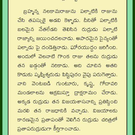
బ్రహ్మన్న నలకామరాజును పల్నాటికి రాజును
చేసి తపస్సుకై అడవి కెళ్ళాడు. దీనితో పల్నాటికి
బలమైన నేతలేడని తెలిసిన రుద్రుడు పల్నాటి
రాజ్యాన్ని జయించదలచాడు. అపారమైన సైన్యంతో
పల్నాడు పై దండెత్తినాడు. ఘోరయుద్ధం జరిగింది.
అందులో వెలనాటి గొంక రాజు తలను రుద్రుడు
తన ఖడ్గంతో నరికాడు. అది చూచిన అతని
కొడుకు పృథ్వీశ్వరుడు పిష్టిపురం వైపు పరుగెత్తాడు.
వాని వెంటబడి గుంటూరు, కృష్ణ, గోదావరి
మండలాలను ఆక్రమిస్తూ ద్రాక్షరామం చేరాడు.
అక్కడ రుద్రుడు తన విజయశాసనాన్ని ప్రతిష్ఠించి
మరలి తన రాజధానికి వచ్చాడు. విజయాలకు
కారణమైన ప్రతాపంతో వెలిగిన రుద్రుడు చరిత్రలో
ప్రతాపరుద్రుడుగా కీర్తిగాంచాడు.