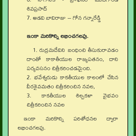
శివప్రసాద్
7.
అడవి బావిరాజు – గోన గన్నారేడ్డి
ఇంకా మరికొన్ని లభించగలవు.
1.
రుద్రమదేవిని బంధించి తీసుకురావడం
దాంతో కాకాతీయుల రాజ్యపతనం, దాని
పర్యవసనం చిత్రీకరించడమైంది.
2.
భవేశ్వరుడు కాకతీయుల కాలంలో చేసిన
వీరశైవమతం చిత్రీకరించిన నవల,
3.
కాకతీయుల శిల్పకళా వైభవం
చిత్రీకరించిన నవల
ఇంకా మరికొన్ని పరిశోధనల ద్వారా
లభించగలవు.