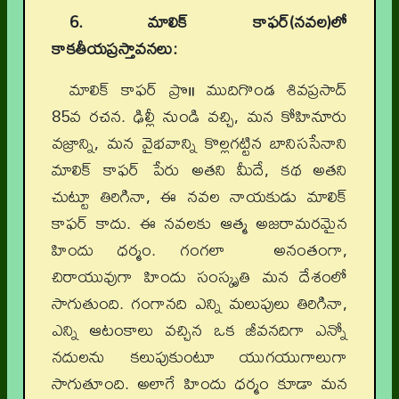
6. మాలిక్ కాఫర్(నవల)లో
కాకతీయప్రస్తావనలు:
మాలిక్ కాఫర్ ప్రొ॥ ముదిగొండ శివప్రసాద్
85వ రచన. ఢిల్లీ నుండి వచ్చి, మన కోహినూరు
వజ్రాన్ని, మన వైభవాన్ని కొల్లగట్టిన బానిససేనాని
మాలిక్ కాఫర్
పేరు అతని మీదే, కథ అతని
చుట్టూ తిరిగినా, ఈ నవల నాయకుడు మాలిక్
కాఫర్ కాదు. ఈ నవలకు ఆత్మ అజరామరమైన
హిందు ధర్మం. గంగలా అనంతంగా,
చిరాయువుగా హిందు సంస్కృతి మన దేశంలో
సాగుతుంది. గంగానది ఎన్ని మలుపులు తిరిగినా,
ఎన్ని ఆటంకాలు వచ్చిన ఒక జీవనదిగా ఎన్నో
నదులను కలుపుకుంటూ యుగయుగాలుగా
సాగుతూంది. అలాగే హిందు ధర్మం కూడా మన