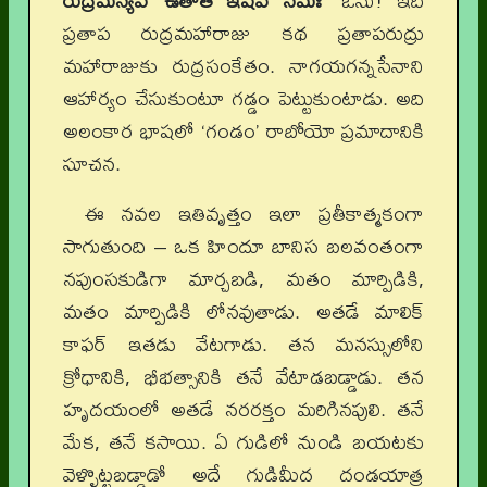
రుద్రమన్యవ ఉతోత ఇషవే నమః”
ఔను! ఇది
ప్రతాప రుద్రమహారాజు కథ ప్రతాపరుద్రు
మహారాజుకు రుద్రసంకేతం. నాగయగన్నసేనాని
ఆహార్యం చేసుకుంటూ గడ్డం పెట్టుకుంటాడు. అది
అలంకార భాషలో ‘గండం’ రాబోయో ప్రమాదానికి
సూచన.
ఈ నవల ఇతివృత్తం ఇలా ప్రతీకాత్మకంగా
సాగుతుంది – ఒక హిందూ బానిస బలవంతంగా
నపుంసకుడిగా మార్చబడి, మతం మార్పిడికి,
మతం మార్పిడికి లోనవుతాడు. అతడే మాలిక్
కాఫర్ ఇతడు వేటగాడు. తన మనస్సులోని
క్రోధానికి, భీభత్సానికి తనే వేటాడబడ్డాడు. తన
హృదయంలో అతడే నరరక్తం మరిగినపులి. తనే
మేక, తనే కసాయి. ఏ గుడిలో నుండి బయటకు
వెళ్ళొట్టబడ్డాడో అదే గుడిమీద దండయాత్ర