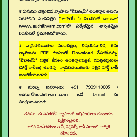
# రుసుము చెల్లించిన వ్యాసాలు "ఔచిత్యమ్" అంతర్జాల తెలుగు
పరిశోధన మాసపత్రిక
"రాబోయే ఏ సంచికలో అయినా"
(www.auchithyam.com)లో ప్రత్యేకమైన, శాశ్వతమైన
లింకులలో ప్రచురితమౌతాయి.
# వ్యాసరచయితలు ముఖచిత్రం, విషయసూచిక, తమ
వ్యాసాలను PDF రూపంలో Download చేసుకోవచ్చు.
"ఔచిత్యమ్" పత్రిక కేవలం అంతర్జాలపత్రిక. ముద్రితప్రతులు
(హార్డ్-కాపీలు) ఉండవు. వ్యాసరచయితలకు పత్రిక హార్డ్-కాపీ
అందజేయబడదు.
# మరిన్ని వివరాలకు: +91 7989110805 /
editor@auchithyam.com అనే E-mail ను
సంప్రదించగలరు.
గమనిక: ఈ పత్రికలోని వ్యాసాలలో అభిప్రాయాలు రచయితల
👉 నవతరం పరిశోధనలు
వ్యక్తిగతమైనవి.
వాటికి సంపాదకులు గానీ, పబ్లిషర్స్ గానీ ఎలాంటి బాధ్యత
👉 Current Issue
వహించరు.