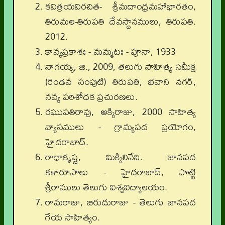
కవిత్రయవిరచిత- శ్రీమదాంధ్రమహాభారతం,
తిరుమల-తిరుపతి దేవస్థానములు, తిరుపతి.
2012.
కావ్యప్రకాశః - మమ్మటః - పూనా, 1933
నాగయ్య, జి., 2009, తెలుగు సాహిత్య సమీక్ష
(రెండవ సంపుటి) తిరుపతి, భవాని నగర్,
నవ్య పరిశోధక ప్రచురణలు.
రఘుపతిరావు, అక్కిరాజు, 2000 సాహిత్య
వ్యాసములు - గ్రామ్యపద ప్రయోగం,
హైదరాబాద్.
రాధాకృష్ణ, మిక్కిలినేని. జానపద
కళారూపాలు - హైదరాబాద్, పొట్టి
శ్రీరాములు తెలుగు విశ్వవిద్యాలయం.
రామరాజు, బిరుదురాజు - తెలుగు జానపద
గేయ సాహిత్యం.