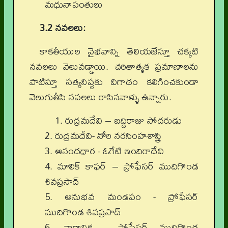
మధునాపంతులు
3.2 నవలలు:
కాకతీయుల వైభవాన్ని తెలియజేస్తూ చక్కటి
నవలలు వెలువడ్డాయి. చరితాత్మక ప్రమాణాలను
పాటిస్తూ సత్యనిష్ఠకు విగాథం కలిగించకుండా
వెలుగుతీసి నవలలు రాసినవాళ్ళు ఉన్నారు.
1.
రుద్రమదేవి – బద్దిరాజు సోదరుడు
2.
రుద్రమదేవి- నోరి నరసింహశాస్త్రి
3.
ఆనందధార - ఓగేటి ఇందిరాదేవి
4.
మాలిక్ కాఫర్ – ప్రోఫేసర్ ముదిగొండ
శివప్రసాద్
5.
అనుభవ మండపం - ప్రోఫేసర్
ముదిగొండ శివప్రసాద్
6.
నాగానిక - ప్రోఫేసర్ ముదిగొండ