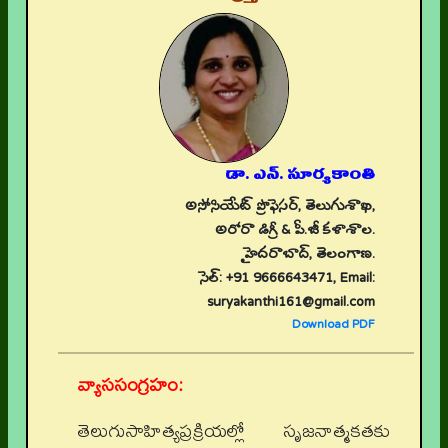
డా. ఎన్. సూర్యకాంతి
అసోసియేట్ ప్రొఫెసర్, తెలుగుశాఖ,
అరోరా డిగ్రీ & పీ.జీ కళాశాల.
హైదరాబాద్, తెలంగాణ.
సెల్: +91 9666643471, Email:
suryakanthi161@gmail.com
Download PDF
వ్యాససంగ్రహం:
తెలుగుసాహిత్యప్రక్రియల్లో సృజనాత్మకతకు