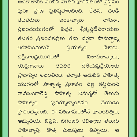
అదేకాలానికి చెందిన పోతన భాగవతంలో వైష్ణవం
పునః ప్రాణ ప్రతిష్ఠపొందింది. కేతన, దండి
తదితరులు బంకావ్యాలు రాసినా,
ప్రబంధయుగంలో పెద్దన, శ్రీకృష్ణదేవరాయలు
తదితర ప్రబంధకవులు తమ వర్ణనా సామర్దాన్ని
నిరూపించుకునే ప్రయత్నం చేశారు.
దక్షిణాంధ్రయుగంలో విలాసకావ్యాలు,
యక్షగానాలు తదితర దేశీయప్రక్రియలకు
ప్రాధాన్యం లభించింది. తర్వాత ఆధునిక సాహిత్య
యుగంలో పాశ్చాత్య ప్రభావం వల్ల కట్టమంచి
రామలింగారెడ్డి సాహిత్య విమర్శతో తెలుగు
సాహిత్యం పునర్మూల్యాంకనం చేయడం
ప్రారంభమైంది. ఈ పరిణామంలోనే భావకవిత్వం,
అభ్యుదయ, విప్లవ, దిగంబర కవిత్వాలు తెలుగు
సాహిత్యాన్ని కొత్త మలుపులు తిప్పాయి. ఆ