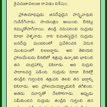
శైవమతావలంబి కావడం విశేషం.
ప్రోతయాధిపుడు జినదేవుడైన పార్శ్వనాథుని
గుడికేగినాడు. సాయంత్రం అయింది. చీకట్లు
కమ్ముకోసాగినాయి. తండ్రి ననుసరించి రుద్రుడు
కూడా వెళ్ళనాడు. కాని విమతస్థుడైన రుద్రుడు
జనదేవు మందిరింలో ప్రవేశించక వెనుక
మంటపంలో నిలబడ్డాడు. అది తెలియని
ప్రోలయేశుడు చీకటిలో శత్రువు ఉన్నాడని భావించి
తన చంద్రహాన్ని విసిరాడు. అది రుద్రుని
పాదాలవద్ద పడింది. రుద్రుడు కూడా చీకట్లో
తండ్రిని గుర్తించిక శత్రువని తలచి తన ఖడ్గాన్ని
విసిరాడు. అది ప్రోలయయక్ష్మాథునికి తగిలింది.
అతడు మూర్ఛతో నేలకొరిగాడు. అప్పుడు
సమీపించిన రుద్రుడు తండ్రిని గుర్తించి తన