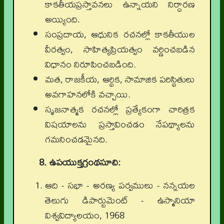
కాకతీయప్రస్తావనలు ఉన్నాయని నిర్ధారణ
అయ్యింది.
సంప్రదాయ, ఆధునిక రచనల్లో కాకతీయుల
వీరత్వం, సాహిత్యప్రియత్వం వర్ణించబడిన
విధానం నిరూపించబడింది.
మత, రాజకీయ, ఆర్థిక, సామాజిక పరిస్థితులు
అవగాహనలోకి వచ్చాయి.
సృజనాత్మక రచనల్లో ప్రత్యేకంగా చారిత్రక
విషయాలను ప్రస్తావించడం నేపథ్యాలను
గమనించడమైనది.
8. ఉపయుక్తగ్రంథసూచి:
ఆది - సభా - అరణ్య పర్వములు - నన్నయల
తెలుగు డిపార్టుమెంట్ - ఉస్మానియా
విశ్వవిద్యాలయం, 1968