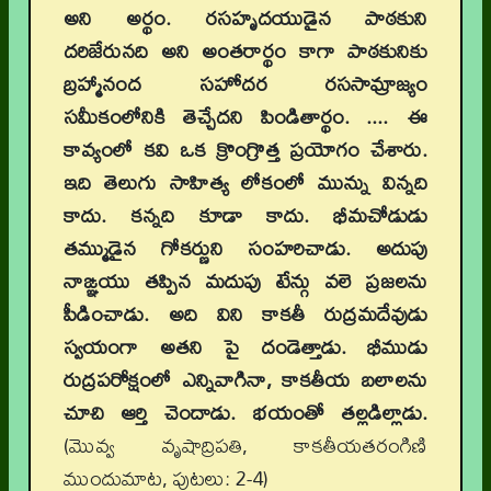
అని అర్థం. రసహృదయుడైన పాఠకుని
దరిజేరునది అని అంతరార్థం కాగా పాఠకునికు
బ్రహ్మానంద సహోదర రససామ్రాజ్యం
సమీకంలోనికి తెచ్చేదని పిండితార్థం. .... ఈ
కావ్యంలో కవి ఒక క్రొంగ్రొత్త ప్రయోగం చేశారు.
ఇది తెలుగు సాహిత్య లోకంలో మున్ను విన్నది
కాదు. కన్నది కూడా కాదు. భీమచోడుడు
తమ్ముడైన గోకర్ణుని సంహరిచాడు. అదుపు
నాఙ్ఞయు తప్పిన మదుపు టేన్గు వలె ప్రజలను
పీడించాడు. అది విని కాకతీ రుద్రమదేవుడు
స్వయంగా అతని పై దండెత్తాడు. భీముడు
రుద్రపరోక్షంలో ఎన్నివాగినా, కాకతీయ బలాలను
చూచి ఆర్తి చెందాడు. భయంతో తల్లడిల్లాడు.
(మొవ్వ వృషాద్రిపతి, కాకతీయతరంగిణి
ముందుమాట, పుటలు: 2-4)