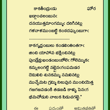
కాకతీంద్రుఁడు ఘోర
ఖడ్గాంచలంబునఁ
దనయుత్తమాంగమ్ముఁ దరిగినట్లు
గళనాళముంబట్టి కంఠదఘ్నంబుగాఁ
.................................
కాకగృధ్రంబులు కండలింతింతగాఁ
జించి యాపోవ భక్షించినట్లు
పుండ్రేక్షుఖండంబుఁబోలెఁ గోలెమ్ముకఁ
కన్నులంగట్టి నట్లైనఁగంపమడర
దెమిలిచి శునకమ్ము నమలినట్లు
ముచ్చేమట గ్రమ్మి నిలువున ముంచియెత్త
గజగజవడంకి తడబడి కాళ్ళు పెనఁగ
భీమచోడుని నాలుక పిడుచగట్టె."
ఈ పద్యంతో అమితభీతితో