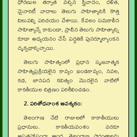
ధోరణుల తర్వాత వచ్చిన స్త్రీవాదం, దళిత,
మైనారిటీ వాదాలు తెలుగు సాహిత్యానికి కొత్త
విలువల్ని పరిచయం చేశాయి. కేవలం సమకాలీన
సాహిత్యాన్నే కాకుండా, ప్రాచీన తెలుగు సాహిత్యాన్ని
కూడా అధ్యయనం చేసే పద్ధతికి పునర్మూల్యాంకన
దృక్పథాన్నిచ్చాయి.
తెలుగు సాహిత్యంలో ప్రధాన సృజనాత్మక
సాహిత్యప్రక్రియలైన కావ్యం ఖండకావ్యం, నవల,
కథ, జానపద కవిత్యం మొదలైన వాటిలో
కాకతీయుల చిత్రణం పరిశీలించడం.
2. పరిశోధనాంశ ఆవశ్యకం:
తెలంగాణ నేటి రాజులలో కాకాతీయులు
ప్రధానులు. కాకతీయవంశం వరకూ
అప్రతహాసంగా ఆంధ్ర, తెలంగాణ ప్ర్రాంతాలను