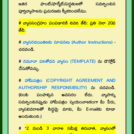
ఇతర ఫాంట్/ఫార్మేట్/పద్ధతులలో సమర్పించిన
పూర్తివ్యాసాలను ప్రచురణకు స్వీకరించలేము.
# వ్యాససంగ్రహం పంపడానికి చివరి తేదీ: ప్రతి నెలా 20వ
తేదీ.
#
వ్యాసరచయితలకు సూచనలు (Author Instructions)
-
చదవండి.
#
నమూనా పరిశోధన వ్యాసం (TEMPLATE)
ను డౌన్లోడ్
చేసుకోవచ్చు.
#
హామీపత్రం (COPYRIGHT AGREEMENT AND
AUTHORSHIP RESPONSIBILITY)
ను చదవండి.
(నింపి పంపాల్సిన అవసరం లేదు. వ్యాసాన్ని
సమర్పించినప్పుడు హామీపత్రం స్వయంచాలకంగా మీ పేరు,
వ్యాసవివరాలతో సిద్ధమై మాకు, మీ E-mailకు కూడా
అందుతుంది.)
#
“2 నుండి 3 వారాల సమీక్ష తరువాత, వ్యాసంలో