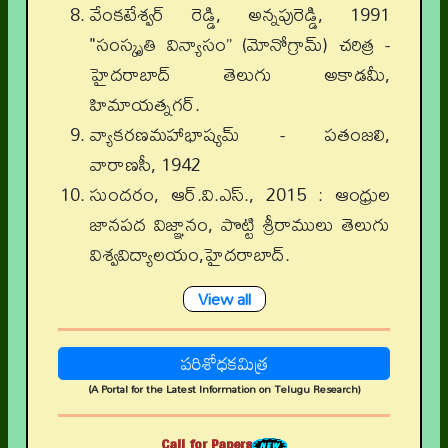
వేంకటేశ్వర్ రెడ్డి, అన్నపురెడ్డి, 1991
"సంస్కృతి విన్యాసం” (మోనోగ్రామ్) చరిత్ర -
హైదరాబాద్ తెలుగు అకాడమీ,
హిమాయత్నగర్.
వ్యాకరణమహాభాష్యమ్ - పతంజలి,
వారాణసీ, 1942
సుందరం, ఆర్.వి.ఎస్., 2015 : ఆంధ్రుల
జానపద విజ్ఞానం, పొట్టి శ్రీరాములు తెలుగు
విశ్వవిద్యాలయం,హైదరాబాద్.
View all
పరిశోధకమిత్ర
(A Portal for the Latest Information on Telugu Research)
Call for Papers