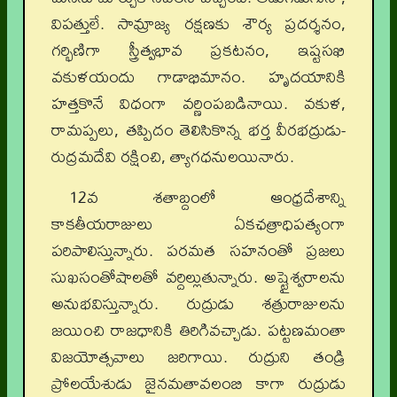
విపత్తులే. సామ్రాజ్య రక్షణకు శౌర్య ప్రదర్శనం,
గర్భిణిగా స్త్రీత్వభావ ప్రకటనం, ఇష్టసఖి
వకుళయందు గాడాభిమానం. హృదయానికి
హత్తకొనే విధంగా వర్ణింపబడినాయి. వకుళ,
రామప్పలు, తప్పిదం తెలిసికొన్న భర్త వీరభద్రుడు-
రుద్రమదేవి రక్షించి, త్యాగధనులయినారు.
12వ శతాబ్దంలో ఆంధ్రదేశాన్ని
కాకతీయరాజులు ఏకఛత్రాధిపత్యంగా
పరిపాలిస్తున్నారు. పరమత సహనంతో ప్రజలు
సుఖసంతోషాలతో వర్దిల్లుతున్నారు. అష్టైశ్వరాలను
అనుభవిస్తున్నారు. రుద్రుడు శత్రురాజులను
జయించి రాజధానికి తిరిగివచ్చాడు. పట్టణమంతా
విజయోత్సవాలు జరిగాయి. రుద్రుని తండ్రి
ప్రోలయేశుడు జైనమతావలంబి కాగా రుద్రుడు