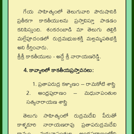
గేయ సాహిత్యంలో తెలుగువారి పౌరుషానికి
ప్రతీకగా కాకతీయులను ప్రస్తావిస్తూ పాడడం
కనిపిస్తుంది. శంకరంబాడి మా తెలుగు తల్లికి
మల్లేపూదండలో
రుద్రమభుజశక్తి మల్లమ్మపతిభక్తి
అని కీర్తించారు.
శ్రీశ్రీ కాకతీయులు - అద్దే శ్రీ నారాయణరెడ్డి.
4. కావ్యాలలో కాకతీయప్రస్తావనలు:
1.
ప్రతాపరుద్ర కళ్యాణం – రామకోటి శాస్త్రి
2.
ఆంధ్రపురాణం – మధునాపంతుల
సత్యనారాయణ శాస్త్రి
తెలుగు సాహిత్యంలో రుద్రమదేవి పేరుతో
కాళ్ళకూరి నారాయణరావు ప్రతాపరుద్రమదేవి
కావ్యం, మధునాపంతుల ఆంధ్రపురాణంలోని