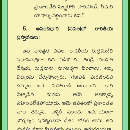
ప్రాణాలచేత పట్టుకొని పారిపోయే నీచుని
రూపాన్ని వర్ణించారు కవి."
5. ఆనందధార (నవల)లో కాకతీయ
ప్రస్తావనలు:
ఇది చారిత్రక నవల. కాకతీయ రుద్రమదేవి
ప్రధానపాత్రగా కథ నడిచింది. తండ్రి గణపతి
దేవుడు, రుద్రమను మగబిడ్డగా పెంచాడు. అన్ని
విద్యలను నేర్చుకొన్నారు. గణపతి మరణించిన
పిమ్మట ఆమె మహారాణి అయినారు. కాని
పెళ్ళాడిన మగడు ఆమె ఆధిక్యాన్ని
సహించలేకపోయాడు. ఆమె జీవతంలో ప్రశాంతత
చాల తక్కువ. పెళ్ళికి ముందు అమాయంగా
దౌర్బల్యం ప్రదర్శించినా దేశం కోసం తాను తన
మనసు మార్చుకొనవలసి వచ్చింది. అడుగడుగునా,