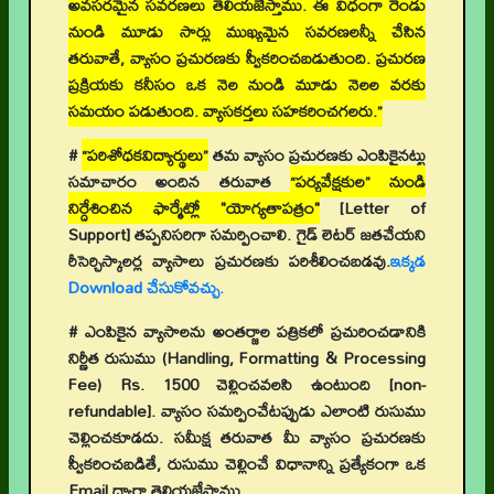
అవసరమైన సవరణలు తెలియజేస్తాము. ఈ విధంగా రెండు
నుండి మూడు సార్లు ముఖ్యమైన సవరణలన్నీ చేసిన
తరువాతే, వ్యాసం ప్రచురణకు స్వీకరించబడుతుంది. ప్రచురణ
ప్రక్రియకు కనీసం ఒక నెల నుండి మూడు నెలల వరకు
సమయం పడుతుంది. వ్యాసకర్తలు సహకరించగలరు.”
#
“పరిశోధకవిద్యార్థులు”
తమ వ్యాసం ప్రచురణకు ఎంపికైనట్టు
సమాచారం అందిన తరువాత
“పర్యవేక్షకుల” నుండి
నిర్దేశించిన ఫార్మేట్లో "యోగ్యతాపత్రం"
[Letter of
Support]
తప్పనిసరిగా సమర్పించాలి. గైడ్ లెటర్ జతచేయని
రీసెర్చిస్కాలర్ల వ్యాసాలు ప్రచురణకు పరిశీలించబడవు.
ఇక్కడ
Download చేసుకోవచ్చు.
# ఎంపికైన వ్యాసాలను అంతర్జాల పత్రికలో ప్రచురించడానికి
నిర్ణీత రుసుము (Handling, Formatting & Processing
Fee) Rs. 1500 చెల్లించవలసి ఉంటుంది [non-
refundable]. వ్యాసం సమర్పించేటప్పుడు ఎలాంటి రుసుము
చెల్లించకూడదు. సమీక్ష తరువాత మీ వ్యాసం ప్రచురణకు
స్వీకరించబడితే, రుసుము చెల్లించే విధానాన్ని ప్రత్యేకంగా ఒక
Email ద్వారా తెలియజేస్తాము.