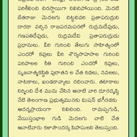
పరిశీలించి చిరస్థాయిగా నిలిచిపోయింది. మెదటి
బేతరాజు మెదలగు చిట్టచివరి ప్రతాపరుద్రుని
దారకా వచ్చిన రాజపరమపరలో రుద్రమదేవుడు,
గణపతిదేవుడు, రుద్రమదేవి ప్రతాపరుద్రుడు
ప్రధానులు. వీరి గురించి తేలుగు సాహిత్యంలో
ఎందరో కవులు వీరి శౌర్యసాహసాల గురించి
పరిపాలల రీతి గురించి ఎందరో కవులు,
సృజనాత్మకస్థితి పురాతన ల చేత కథలు, నవలలు,
నాటకాలు, ఖండకావ్యాలు రచించారు. తటాకాలు
నిర్మించి దేశ మును చేసిన ఆనాటి వారి దూరదృష్ఠి
నేటి తెలంగాణ ప్రభుత్వమునకు మిషన్ భగీరథకు
ఆదర్శప్రాయంగా నిలిచింది. రామప్పగుడి,
వేయిస్తంభాల గుడి మెదలగు వాటి చేత
ఆనాటివారు కళాసౌందర్య పిపాసులని తెలుస్తుంది.