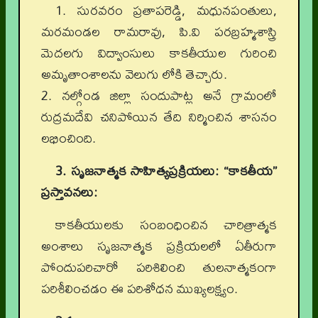
1. సురవరం ప్రతాపరెడ్డి, మధునపంతులు,
మరమండల రామరావు, పి.వి పరబ్రహ్మశాస్త్రి
మెదలగు విద్వాంసులు కాకతీయుల గురించి
అమృతాంశాలను వెలుగు లోకి తెచ్చారు.
2. నల్గోండ జిల్లా సందుపాట్ల అనే గ్రామంలో
రుద్రమదేవి చనిపోయిన తేది నిర్మించిన శాసనం
లభించింది.
3. సృజనాత్మక సాహిత్యప్రక్రియలు: “కాకతీయ”
ప్రస్తావనలు:
కాకతీయులకు సంబంధించిన చారిత్రాత్మక
అంశాలు సృజనాత్మక ప్రక్రియలలో ఏతీరుగా
పోందుపరిచారో పరిశిలించి తులనాత్మకంగా
పరిశీలించడం ఈ పరిశోధన ముఖ్యలక్ష్యం.