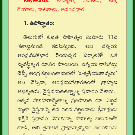
Keywords:
కావ్యాలు, నవలలు, కథ,
గేయాలు, నాటకాలు, ఆనందధార.
1. ఉపోద్ఘాతం:
తెలుగులో లిఖిత సాహిత్యం సుమారు 11వ
శతాబ్దినుండి కనిపిస్తుంది. అది నన్నయ
ఆంధ్రమహాభార రెండున్నర పర్వాలతో ఒక
వ్యవస్థీకృత రూపం పొందింది. నన్నయ రాసినట్లు
చెప్పే ఆంధ్రశబ్దచింతామణిలో 'విశ్వశ్రేయఃకావ్యమ్'
అని చెప్పినా, ఆంధ్రమహాభారతంలో బ్రాహ్మణ
ఆధిక్యతను, వైష్ణవమతతత్త్వాన్ని ప్రచారం చేశారు.
తిక్కన హరిహరాద్వైతాన్ని ప్రతిపాదిత రూ ఎఱ్ఱన
మ్మలా వైష్ణవాన్నే తన రచన వర్జించాడు శ్రీనాథుడు
భక్తినే ప్రధానం చేసుకున్నా సాహిత్య విలువలతో
కూడి, అది శైవానికే ప్రాధాన్యాన్నిచిం బంందించు