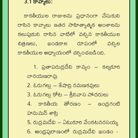
3.1 కావ్యాలు:
కాకతీయుల రాజులను ప్రధానంగా చేసుకుని
రాసిన కావ్యాలు ఇతర సాహిత్యాత్మక అంశాలను
కలుపుకుని రాసిన వాటిలో వచ్చిన కాకతీయుల
చిత్రణలు, ఖండకాల రూపంలో వచ్చిల
కాకతీయుల అధ్యాయంలో చర్చించబడింది.
1.
ప్రతాపరుద్రదేవి కావ్యం – కల్వకూరి
నారయణరావు
2.
ఓరుగల్లు – శేషాద్రి రమణకవులు
3.
ఓరుగల్లు కోట – శ్రీనివాస సోదరులు
4.
కాకతీయ తోరణం – ఇంద్రగంటి
హనుమన్ శాస్రి
5.
రుద్రమదేవి – ఏటుకూరి వేంకటనరసయ్య
6.
ఆంధ్రపురాణంలో రుద్రమదేవి ఖండం -