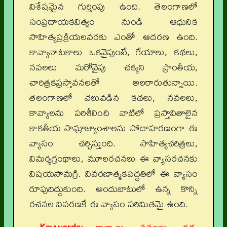
విశేషమైన గుర్తింపు ఉంది. తెలంగాణలో
సంప్రదాయకవిత్వం నుండి ఆధునిక
సాహిత్యప్రక్రియలవరకు ఎంతో ఆదరణ ఉంది.
కావ్యానాటకాలు ఒకవైపుంటే, గేయాలు, కథలు,
నవలలు మరోవైపు చక్కని ప్రాంతీయ,
చారిత్రకప్రస్తావనలతో అలరారుతున్నాయి.
తెలంగాణలో వెలువడిన కథలు, నవలలు,
కావ్యాలను పరిశీలించి వాటిలో ప్రస్తావితాలైన
కాకతీయ సామ్రాజ్యాంశాలను సోదాహరణంగా ఈ
వ్యాసం చర్చిస్తుంది. సాహిత్యచరిత్రలు,
విమర్శగ్రంథాలు, మూలరచనలు ఈ వ్యాసరచనకు
విషయసామగ్రి. వివరణాత్మకపద్ధతిలో ఈ వ్యాసం
రూపుదిద్దుకుంది. అందుబాటులో ఉన్న కొన్ని
రచనల వివరణకే ఈ వ్యాసం పరిమితమై ఉంది.