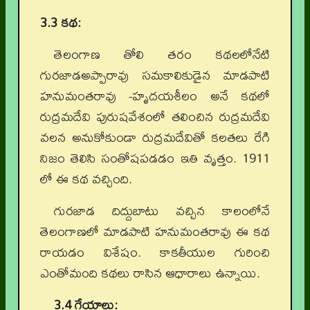
3.3 కథ:
తెలంగాణ తోలి తరం కథలలోనేటి
గురజాడఅప్పారావు సమకాలికుడైన మాడపాటి
హనుమంతరావు -హృదయశీలం అనే కథలో
రుద్రమదేవి పురుషవేశంలో తలించిన రుద్రమదేవి
వలన అనుకోకుండా రుద్రమదేవితో కలతలు రేగి
నిజం తెలిసి సంతోషపడడం ఇతి వృత్తం. 1911
లో ఈ కథ వచ్చింది.
గురజాడ దిద్దుబాటు వచ్చిన కాలంలోనే
తెలంగాణలో మాడపాటి హనుమంతరావు ఈ కథ
రాయడం విశేషం. కాకతీయుల గురించి
ఎంతోమంది కథలు రాసిన ఆధారాలు ఉన్నాయి.
3.4 గేయాలు: