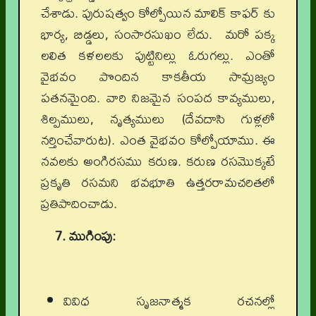
చేశాడు. పురుషత్వం కోల్పోయిన మాలిక్ కాఫర్ కు
భార్య, బిడ్డలు, సంసారసుఖం లేదు. మరో పక్క
లలిత కళలలకు పుట్టినిల్లు ఓరుగల్లు. ఎంతో
వైభవం పొందిన కాకతీయ సామ్రజ్యం
పతనమైంది. వారి నిజమైన సంపద కావ్యములు,
శిల్పములు, నృత్యములు (దేవదాసి గుళ్లలో
నర్తించేవారుట). ఎంత వైభవం కోల్పోయాము. ఈ
నవలకు అంగిరసము కరుణ. కరుణ రసమొక్కటే
ప్రకృతి రసమని భవభూతి ఉత్తరరామచరితలో
ప్రతిపాదించాడు.
7. ముగింపు:
వివిధ సృజనాత్మక రచనల్లో