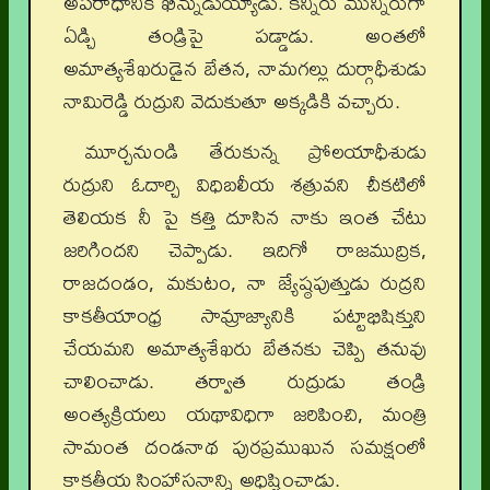
అపరాధానికి ఖిన్నుడుయ్యాడు. కన్నీరు మున్నీరుగా
ఏడ్చి తండ్రిపై పడ్డాడు. అంతలో
అమాత్యశేఖరుడైన బేతన, నామగల్లు దుర్గాధీశుడు
నామిరెడ్డి రుద్రుని వెదుకుతూ అక్కడికి వచ్చారు.
మూర్చనుండి తేరుకున్న ప్రోలయాధీశుడు
రుద్రుని ఓదార్చి విధిబలీయ శత్రువని చీకటిలో
తెలియక నీ పై కత్తి దూసిన నాకు ఇంత చేటు
జరిగిందని చెప్పాడు. ఇదిగో రాజముద్రిక,
రాజదండం, మకుటం, నా జ్యేష్ఠపుత్తుడు రుద్రని
కాకతీయాంధ్ర సామ్రాజ్యానికి పట్టాభిషిక్తుని
చేయమని అమాత్యశేఖరు బేతనకు చెప్పి తనువు
చాలించాడు. తర్వాత రుద్రుడు తండ్రి
అంత్యక్రియలు యథావిధిగా జరిపించి, మంత్రి
సామంత దండనాథ పురప్రముఖున సమక్షంలో
కాకతీయ సింహాసనాన్ని అధిష్టించాడు.