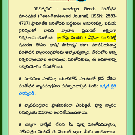
"ఔచిత్యమ్" - అంతర్జాల తెలుగు పరిశోధన
మాసపత్రిక (Peer-Reviewed Journal), [ISSN: 2583-
4797] ప్రామాణిక పరిశోధన పద్ధతులు అనుసరిస్తూ, విషయ
వైవిధ్యంతో రాసిన వ్యాసాల ప్రచురణే లక్ష్యంగా
నిర్వహింపబడుతోంది.
రాబోవు సంచిక / ఏదైనా సంచికల్లో
ప్రచురణ కోసం భాష/ సాహిత్య/ కళా/ మానవీయశాస్త్ర
పరిశోధన వ్యాససంగ్రహాలను ఆహ్వానిస్తున్నాం. దేశంలోని అన్ని
విశ్వవిద్యాలయాల ఆచార్యులు, పరిశోధకులు, ఈ అవకాశాన్ని
సద్వినియోగం చేసుకోగలరు.
# సూచనలు పాటిస్తూ యూనికోడ్ ఫాంటులో టైప్ చేసిన
పరిశోధన వ్యాససంగ్రహం సమర్పించాల్సిన లింక్:
ఇక్కడ క్లిక్
చెయ్యండి.
# వ్యాససంగ్రహం ప్రాథమికంగా ఎంపికైతే, పూర్తి వ్యాసం
సమర్పణకు వివరాలు అందజేయబడతాయి.
# చక్కగా ఫార్మేట్ చేసిన మీ పూర్తి పరిశోధనవ్యాసం,
హామీపత్రం వెంటనే ఈ మెయిల్ ద్వారా మీకు అందుతాయి.