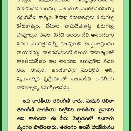
రుద్రమదేవి ఖండం, ఏటుకూరి వెంకటనరసయ్య
రద్రమదేవి కావ్యం. శేషాద్రి రమణకవులు ఓరుగల్లు
కోటకావ్యం, వేటూరి వాసుదేవశాస్త్రి ఓరుగల్లు
సామ్రాజ్యం నవల, ఓగేటి ఇందిరాదేవి ఆనందధార
నవల మొదలైనవన్నీ కలుపుకుని సిద్దాంతగ్రంథం
రాయవచ్చు. చాలదనుకుంటే తెలుగు సాహిత్యంలో
కాకతీయతేజం అని అందరిని కలుపుకొని నవల
కథ, కావ్యం, ఖండకావ్యం మొదలైన అన్ని
సృజనాత్మక ప్రక్రియలలో వెలువడిన కాకతీయ
సాహిత్యాన్ని సమీక్షించవచ్చు.
ఇది కాకతీయ తరంగిణి కాదు. మధుర కవితా
తరింగిణి కాకతీయ కల్లోలిని కాకతీయ శైవాలిని
అని కాకుండా ఈ పేరు పెట్టడంలో కవిగారు
వ్యంగం పాటించారు. తరంగం అంటే దరిజేరునది