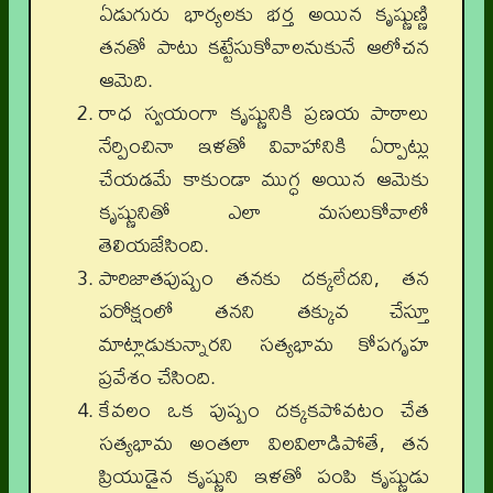
ఏడుగురు భార్యలకు భర్త అయిన కృష్ణుణ్ణి
తనతో పాటు కట్టేసుకోవాలనుకునే ఆలోచన
ఆమెది.
రాధ స్వయంగా కృష్ణునికి ప్రణయ పాఠాలు
నేర్పించినా ఇళతో వివాహానికి ఏర్పాట్లు
చేయడమే కాకుండా ముగ్ధ అయిన ఆమెకు
కృష్ణునితో ఎలా మసలుకోవాలో
తెలియజేసింది.
పారిజాతపుష్పం తనకు దక్కలేదని, తన
పరోక్షంలో తనని తక్కువ చేస్తూ
మాట్లాడుకున్నారని సత్యభామ కోపగృహ
ప్రవేశం చేసింది.
కేవలం ఒక పుష్పం దక్కకపోవటం చేత
సత్యభామ అంతలా విలవిలాడిపోతే, తన
ప్రియుడైన కృష్ణుని ఇళతో పంపి కృష్ణుడు