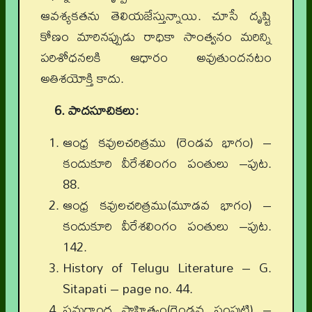
ఆవశ్యకతను తెలియజేస్తున్నాయి. చూసే దృష్టి
కోణం మారినప్పుడు రాధికా సాంత్వనం మరిన్ని
పరిశోధనలకి ఆధారం అవుతుందనటం
అతిశయోక్తి కాదు.
6. పాదసూచికలు:
ఆంధ్ర కవులచరిత్రము (రెండవ భాగం) –
కందుకూరి వీరేశలింగం పంతులు –పుట.
88.
ఆంధ్ర కవులచరిత్రము(మూడవ భాగం) –
కందుకూరి వీరేశలింగం పంతులు –పుట.
142.
History of Telugu Literature – G.
Sitapati – page no. 44.
సమగ్రాంధ్ర సాహిత్యం(రెండవ సంపుటి) –