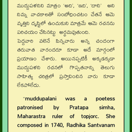
ముద్దుపళనిని మాత్రం ‘అది’, ‘ఇది’, ‘దాని’ అని
నిమ్న వాచకాలతో సంబోధించటం చేతనే ఆమె
వృత్తిని దృష్టిలో ఉంచుకుని మాత్రమే ఆమె రచనను
పరిచయం చేసినట్టు అర్థమవుతుంది.
పెద్దవారి వలెనే పిన్నవారు అన్న చందంగా
తరువాత వారందరూ కూడా అదే మార్గంలో
ప్రయాణం చేశారు. అయినప్పటికీ అక్కడక్కడా
ముద్దుపళని రచనలో గొప్పతనాన్ని తెలుగు
సాహిత్య చరిత్రలో ప్రస్తావించిన వారు కూడా
లేకపోలేదు.
“
muddupalani was a poetess
patronised by Pratapa simha,
Maharastra ruler of topjorc. She
composed in 1740, Radhika Santvanam