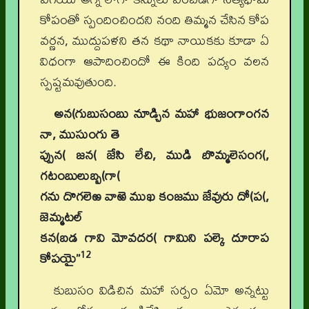
కోపంతో స్పందించిందని నంది తిమ్మన చేసిన కోప
వర్ణన, ముద్దుపళని తన కథా నాయికకు కూడా ఏ
విధంగా ఆపాదించిందో ఈ కింది పద్యం వలన
స్పష్టమవుతుంది.
అన(గుబుసంబు నూడ్చిన మహా భుజంగాంగన
నా, ముసుంగు తె
ప్పున( జన( జేసి లేచి, ముడి బొమ్మలెసంగ(,
గటంబులుబ్బ(గా(
గను దొగలెఱ వాఱె ముఖ కంజము జేవురు దో(ప(,
జెమ్మటల్
కన(బడ గావి మోవదర( గామిని పల్కె దూరాప
12
కోపయై”
కుబుసం విడిచిన మహా సర్పం ఏమో అన్నట్టు