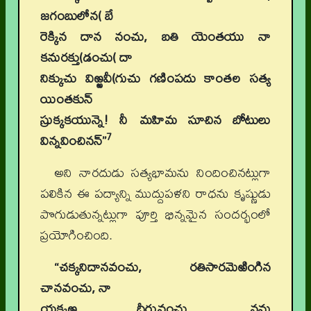
జగంబులోన( బే
రెక్కిన దాన నంచు, బతి యెంతయు నా
కనురక్తు(డంచు( దా
నిక్కుచు విఱ్ఱవీ(గుచు గణింపదు కాంతల సత్య
యింతకున్
స్రుక్కకయున్నె! నీ మహిమ సూచిన బోటులు
7
విన్నవించినన్”
అని నారదుడు సత్యభామను నిందించినట్లుగా
పలికిన ఈ పద్యాన్ని ముద్దుపళని రాధను కృష్ణుడు
పొగుడుతున్నట్లుగా పూర్తి భిన్నమైన సందర్భంలో
ప్రయోగించింది.
“చక్కనిదానవంచు, రతిసారమెఱింగిన
చానవంచు, నా
యక్కఱ దీర్తువంచు, నను