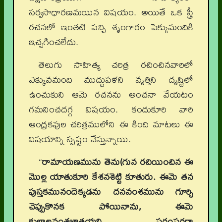
సర్వసాధారణమయిన విషయం. అయితే ఒక స్త్రీ
రచనలో ఇంతటి పచ్చి శృంగారం పెక్కుమందికి
ఇచ్చగించలేదు.
తెలుగు సాహిత్య చరిత్ర రచించినవారిలో
ఎక్కువమంది ముద్దుపళని వృత్తిని దృష్టిలో
ఉంచుకుని ఆమె రచనను అంచనా వేయటం
గమనించదగ్గ విషయం. కందుకూరి వారి
ఆంధ్రకవుల చరిత్రములోని ఈ కింది మాటలు ఈ
విషయాన్ని స్పష్టం చేస్తున్నాయి.
“
రామాయణమును తెను(గున రచియించిన ఈ
మొల్ల యాతుకూరి కేశనశెట్టి కూతురు. ఈమె తన
పుస్తకమునందెక్కడను దనవంశమును గూర్చి
చెప్పుకొనక పోయినాను, ఈమె
కులాలవంశజాతయని పరంపరగా