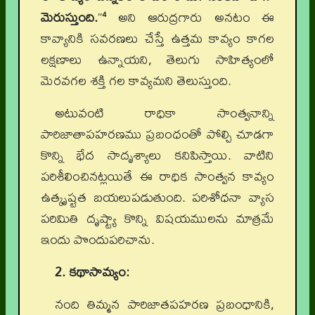
మెరుస్తుంది.
”
అని ఆరుద్రగారు అనటం ఈ
4
కావ్యానికి సవరణలు చేస్తే ఉత్తమ కావ్యం కాగల
లక్షణాలు ఉన్నాయని, తెలుగు సాహిత్యంలో
మెరవగల శక్తి గల కావ్యమని తెలుస్తుంది.
అటువంటి రాధికా సాంత్వనాన్ని
పారిజాతాపహరణము ప్రబంధంతో పోల్చి చూడగా
కొన్ని భేద సాదృశ్యాలు కనిపిస్తాయి. వాటిని
పరిశీలించినట్లయితే ఈ రాధిక సాంత్వన కావ్యం
ఉత్కృష్టత బయలుపడుతుంది. పరిశోధనా వ్యాస
పరిమితి దృష్ట్యా కొన్ని విషయములను మాత్రమే
ఇందు పొందుపరిచాను.
2. కథాసామ్యం:
నంది తిమ్మన పారిజాతపహరణ ప్రబంధానికి,