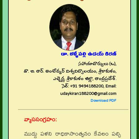
డా. కళ్ళేపల్లి ఉదయ్ కిరణ్
సహాయాచార్యులు (ఒ),
డా. బి. ఆర్. అంబేద్కర్ విశ్వవిద్యాలయం, శ్రీకాకుళం,
ఎచ్చెర్ల, శ్రీకాకుళం జిల్లా, ఆంద్రప్రదేశ్.
సెల్: +91 9494188200, Email:
udaykiran188200@gmail.com
Download PDF
వ్యాససంగ్రహం:
ముద్దు పళని రాధికాసాంత్వనం కేవలం పచ్చి