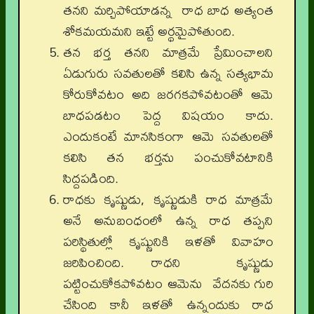
తనని మర్చిపోయాడన్న రాధ బాధ అత్యంత
శోకమయమని ఇట్టే అర్థమైపోతుంది.
తన భర్త తనని మాత్రమే ప్రేమించాలని
ఏడుగురు సవతులతో కలిసి ఉన్న సత్యభామ
కోరుకోవటం అది జరగకపోవటంతో ఆమె
బాధపడటం పెద్ద విషయం కాదు.
ఎందుకంటే మానసికంగా ఆమె సవతులతో
కలిసి తన భర్తను పంచుకోవటానికి
సిద్దపడింది.
రాధకు కృష్ణుడు, కృష్ణుడుకి రాధ మాత్రమే
అనే అనుబంధంలో ఉన్న రాధ తప్పని
పరిస్థితుల్లో కృష్ణునికి ఇళతో వివాహం
జరిపించింది. రాధని కృష్ణుడు
పట్టించుకోకపోవటం ఆమెను వేదనకు గురి
చేసింది కానీ ఇళతో ఉన్నందుకు రాధ