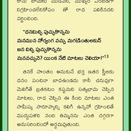
కాను బోమలు ముడివేసి, ముఖ్యం ఎరబడగా
నిగ్రహించలేనికోపం తో రాధ పలికినదని
వర్ణించింది.
“ధనమిచ్చి పుచ్చుకొన్నను
మనమున నోర్వంగ వచ్చు మగ(డింతులకున్
జన విచ్చి పుచ్చుకొన్నను
13
మనవచ్చునె? యింక నేటి మాటలు చెలియా!”
తనకే సొంతం అనుకునే భర్త ఇతర స్త్రీలకు
ధనం పంచినా బాధఉండదు కానీ చనువుగా
మెలిగితే బ్రతకటం కష్టమని సత్యభామ చెప్పిన
మాటలు, రాధ చెప్పిన ఈ కింది మాటలు ఎంత
సామీప్య సారూప్యాన్ని కలిగి ఉన్నవో గ్రహించితే
ముద్దుపళని నంది తిమ్మనను ఎంత దగ్గరగా
అనుసరించిందో అర్థమవుతుంది.