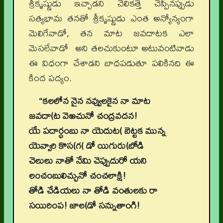
శ్రీకృష్ణుడు ఇచ్చాడని చెలికత్తె చెప్పినప్పుడు
సత్యభామ తనతో శ్రీకృష్ణుడు ఎంత అన్యోన్యంగా
మెలిగేవాడో, తన మాట జవదాటక ఎలా
మెసలేవాడో అని తలచుకుంటూ అటువంటివాడు
ఈ విధంగా చేశాడని బాధపడుతూ పలికినది ఈ
కింద పద్యం.
“కలలోన నైన నవ్వులకైన నా మాట
జవదా(ట వెఱచునో చంద్రవదన!
యే పదార్ధంబు నా యెదుట( బెట్టక మున్న
యెవ్వారి కొస(గ( డో యిగురు(బోడి
చెలులు నాతో నేమి చెప్పుదురో యని
లంచంబులిచ్చునో చంచలాక్షి!
తోడి చేడియలు నా తోడి వంతులకు రా
సయిరింప! జాల(డో సన్నుతాంగి!