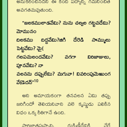
అనుకరించినదని ఈ కింది పద్యాన్ని గమనించితే
అవగతమవుతుంది.
“జలకములాడవేమి? నును చల్వల గట్టవదేమి?
మోమునం
దిలకము దిద్దవేమి?జిగి దేరెడి సొమ్ములు
పెట్టవేమి? మై(
గలపమలందవేమి? వగగా విరిజాజులు,
పూనవేమి? నా
వలనను దప్పులేమి? మగువా! వివరింపుమెఱుంగ
10
వే(డెదన్”
అని అమాయకంగా తనవలన ఏమి తప్పు
జరిగిందో తెలియనివాని వలె కృష్ణుడు పలికిన
విధం ఒక్క రీతిగానే ఉంది.
పారిజాతపుష్పాన్ని రుక్మిణీదేవికి చేరే