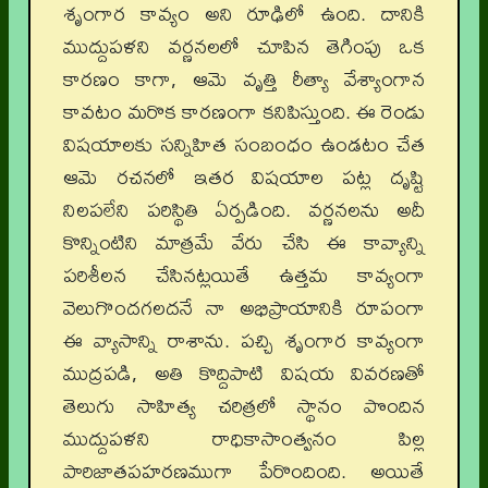
శృంగార కావ్యం అని రూఢిలో ఉంది. దానికి
ముద్దుపళని వర్ణనలలో చూపిన తెగింపు ఒక
కారణం కాగా, ఆమె వృత్తి రీత్యా వేశ్యాంగాన
కావటం మరొక కారణంగా కనిపిస్తుంది. ఈ రెండు
విషయాలకు సన్నిహిత సంబంధం ఉండటం చేత
ఆమె రచనలో ఇతర విషయాల పట్ల దృష్టి
నిలపలేని పరిస్థితి ఏర్పడింది. వర్ణనలను అదీ
కొన్నింటిని మాత్రమే వేరు చేసి ఈ కావ్యాన్ని
పరిశీలన చేసినట్లయితే ఉత్తమ కావ్యంగా
వెలుగొందగలదనే నా అభిప్రాయానికి రూపంగా
ఈ వ్యాసాన్ని రాశాను. పచ్చి శృంగార కావ్యంగా
ముద్రపడి, అతి కొద్దిపాటి విషయ వివరణతో
తెలుగు సాహిత్య చరిత్రలో స్థానం పొందిన
ముద్దుపళని రాధికాసాంత్వనం పిల్ల
పారిజాతపహరణముగా పేరొందింది. అయితే