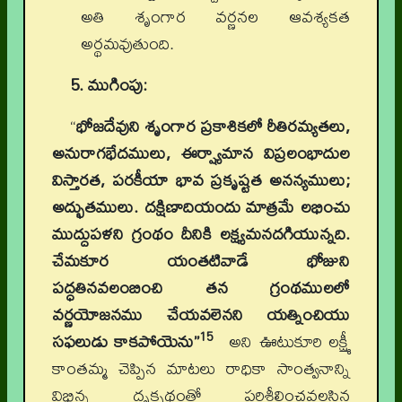
అతి శృంగార వర్ణనల ఆవశ్యకత
అర్థమవుతుంది.
5. ముగింపు:
“
భోజదేవుని శృంగార ప్రకాశికలో రీతిరమ్యతలు,
అనురాగభేదములు, ఈర్ష్యామాన విప్రలంభాదుల
విస్తారత, పరకీయా భావ ప్రకృష్టత అనన్యములు;
అద్భుతములు. దక్షిణాదియందు మాత్రమే లభించు
ముద్దుపళని గ్రంథం దీనికి లక్ష్యమనదగియున్నది.
చేమకూర యంతటివాడే భోజుని
పద్ధతినవలంబించి తన గ్రంథములలో
వర్ణయోజనము చేయవలెనని యత్నించియు
15
సఫలుడు కాకపోయెను”
అని ఊటుకూరి లక్ష్మీ
కాంతమ్మ చెప్పిన మాటలు రాధికా సాంత్వనాన్ని
విభిన్న దృక్పథంతో పరిశీలించవలసిన