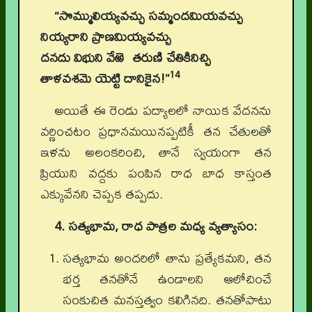
“సొమ్ములియ్యవచ్చు సమ్మందమియవచ్చు
నియ్యరాని ప్రాణమియ్యవచ్చు
దనదు విభుని వేఱె తరుణి చేతికినిచ్చి
14
తాళవశమె యెట్టి దానికైన!”
అయితే ఈ రెండు పద్యాలలో నాయిక వేదనను
వర్ణించటం ప్రధానమయినప్పటికీ తన చేతులతో
ఇళను అలంకరించి, తానే స్వయంగా తన
ప్రియుని వద్దకు పంపిన రాధ బాధ కాస్తంత
ఎక్కువేనని చెప్పక తప్పదు.
4. సత్యభామ, రాధ పాత్రల మధ్య వ్యత్యాసం:
సత్యభామ అందరిలో తాను ప్రత్యేకమని, తన
భర్త తనతోనే ఉండాలని ఆలోచించే
సంకుచిత మనస్తత్వం కలిగినది. తనతోపాటు