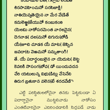
“కీరవాణుల చేత( గిల్లాకు లంపితే
శిరసావహించునో సరసిజాక్షి!
నాతియెవ్వతెయైన నా మేర వే(డితే
కనులెఱ్ఱ(జేయువో కంబుకంఠి
యెలమి నాకోసరమెంత వారలనైన(
దెగనాడ( దల(చునో చిగురు(బోడి
యే(జూచి చూడక యే మాట( జెప్పిన
జవదా(ట వెఱచునో సన్నుతాంగి!
తే. యే పదార్థంబులైన నా యెదుట( బెట్ట
కెవరికి నొసంగ(బోవ( డో యిందువదన
చేరి యటులున్న విభు(డిట్లు చేసెనేని
తిరుగ బ్రతుకాన వలెన(టే శరదవేణి”
6
ఎట్టి పరిస్థితులలోనైనా తనకు పెట్టకుండా ఏ
పదార్థానైనా ముట్టనివాడు నాకోసం
ఎంతటివారినైనా ఎదిరించడానికి సిద్ధపడే వాడు