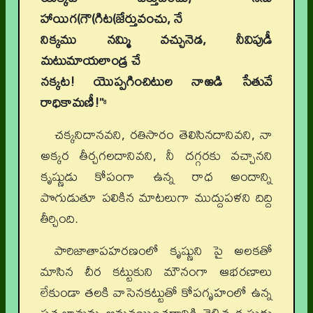
హాయిగ(గౌ(గిట(జేర్తువంచు, నే
నిక్కము నమ్మి వచ్చునెడ, నీవిపుడీ
మటుమాయలాండ్ర చే
నక్కట! యొప్పగించిటుల నాఱడి సేతువే
రాధికామణీ!”
8
చక్కనిదానవని, రతిసారం తెలిసినదానివని, నా
అక్కర తీర్చగలదానివని, నీ దగ్గరకు వచ్చానని
కృష్ణుడు కోపంగా ఉన్న రాధ అందాన్ని
పొగుడుతూ పలికిన మాటలుగా ముద్దుపళని దిద్ది
తీర్చింది.
పారిజాతాపహరణంలో కృష్ణుని పై అలకతో
మాసిన చీర కట్టుకుని మౌనంగా ఆభరణాలు
లేకుండా తలకి వాసెనకట్టుతో కోపగృహంలో ఉన్న