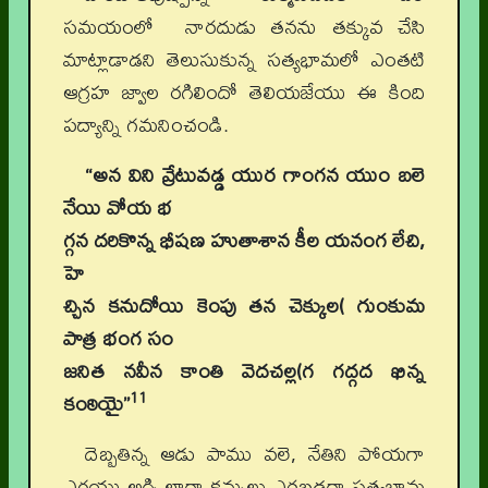
సమయంలో నారదుడు తనను తక్కువ చేసి
మాట్లాడాడని తెలుసుకున్న సత్యభా
మలో ఎంతటి
ఆగ్రహ జ్వాల రగిలిందో తెలియజేయు ఈ కింది
పద్యాన్ని గమనించండి.
“అన విని వ్రేటువడ్డ యుర గాంగన యుం బలె
నేయి వోయ భ
గ్గన దరికొన్న భీషణ హుతాశాన కీల యనంగ లేచి,
హె
చ్చిన కనుదోయి కెంపు తన చెక్కుల( గుంకుమ
పాత్ర భంగ సం
జనిత నవీన కాంతి వెదచల్ల(గ గద్గద ఖిన్న
11
కంఠియై”
దెబ్బతిన్న ఆడు పాము వలె, నేతిని పోయగా
ఎగయు అగ్ని లాగా కన్నులు ఎరబడగా సత్యభామ