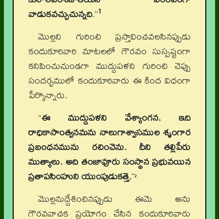
1
వాడుకవచ్చుచున్నది
.”
మొల్లని గురించి ప్రస్తావించవలసినప్పుడు
కందుకూరివారి మాటలలో గౌరవం సుస్పష్టంగా
కనిపించుచుండగా ముద్దుపళని గురించి చెప్పు
సందర్భములో కందుకూరివారు ఈ కింద విధంగా
పేర్కొన్నారు.
“
ఈ ముద్దుపళని వేశ్యాంగన. ఇది
రాధికాసాంత్వనమను నాలుగాశ్వాసముల శృంగార
ప్రబంధనమును రచించెను. దీని తల్లిపేరు
ముత్యాలు. అది తంజావూరు సంస్థాన ప్రభువయిన
ప్రతాపసింహుని యుంపుడుకత్తె.
”
2
మొల్లనుద్దేశించినప్పుడు ఈమె అను
గౌరవవాచక ప్రయోగం చేసిన కందుకూరివారు