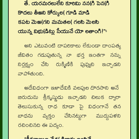
తే. యరమరలులేని కూరిమి నన(గి పెన(గి
కొదలు తీఱని కోర్కుల( గూడి మాడి
కపట మెఱ(గని మమతల( గలసి మెలసి
యున్న విభు(డిట్లు సేయునే యో లతాంగి!”
5
అని ఎటువంటి దాపరికాలు లేకుండా దాంపత్య
జీవితం గడుపుతున్న నా భర్త ఇంతగా నన్ను
నిర్లక్ష్యం చేసి రుక్మిణికి పువ్వుని ఇచ్చాడని
వాపోతుంది.
అదేవిధంగా ఇళాదేవికి వలపుల దొరసాని అనే
బిరుదును శ్రీకృష్ణుడు ఇచ్చాడని చిలుక ద్వారా
తెలుసుకున్న రాధ కూడా పై విధంగానే తన
బాధను వ్యక్తం చేసినట్టుగా ముద్దుపళని
రచించినది ఈ పద్యం.