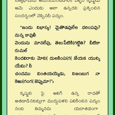
సత్యభామను అనునయించడానికి వెళ్ళిన కృష్ణుడు
ఆమె ఎందుకు అలా ఉన్నదని ప్రశ్నించిన
సందర్భంలో చెప్పినదీ పద్యం.
“ఇందు నిభాస్య! మైతొడవులేల ధరింపవు?
నున్న కావులీ
వెందును మానలేవు, తెలుపేటికి(గట్టితి? వీటికా
రుచుల్
కెందలిరాకు మోవి( దులకింప(గ( జేయక యున్కి
యేమి? నీ
చందము వింతయయ్యెడు, నిజంబుగ నా
కెఱు(గంగ( జెప్పుమా!”
9
కృష్ణుని పై అలిగి ఉన్న రాధతో
అతడాడినటట్లుగా ముద్దుపళని పలికించిన పద్యం
నంది తిమ్మనను యదాతథంగా