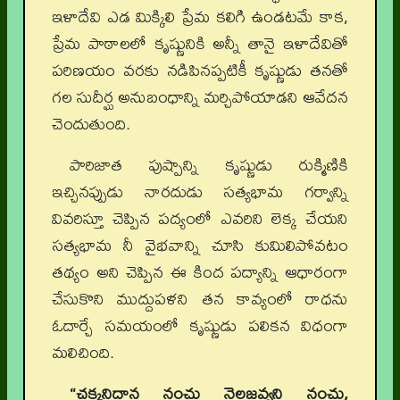
ఇళాదేవి ఎడ మిక్కిలి ప్రేమ కలిగి ఉండటమే కాక,
ప్రేమ పాఠాలలో కృష్ణునికి అన్నీ తానై ఇళాదేవితో
పరిణయం వరకు నడిపినప్పటికీ కృష్ణుడు తనతో
గల సుదీర్ఘ అనుబంధాన్ని మర్చిపోయాడని ఆవేదన
చెందుతుంది.
పారిజాత పుష్పాన్ని కృష్ణుడు రుక్మిణికి
ఇచ్చినప్పుడు నారదుడు సత్యభామ గర్వాన్ని
వివరిస్తూ చెప్పిన పద్యంలో ఎవరిని లెక్క చేయని
సత్యభామ నీ వైభవాన్ని చూసి కుమిలిపోవటం
తథ్యం అని చెప్పిన ఈ కింద పద్యాన్ని ఆధారంగా
చేసుకొని ముద్దుపళని తన కావ్యంలో రాధను
ఓదార్చే సమయంలో కృష్ణుడు పలికన విధంగా
మలిచింది.
“చక్కనిదాన నంచు నెలజవ్వని నంచు,