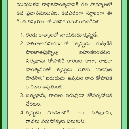
ముద్దుపళని రాధికసాంత్వనానికి గల సామ్యాలలో
కథ ప్రధానమయినది. కథపరంగా స్థూలంగా ఈ
కింది విషయాలలో పోలిక గమనించదగినది.
రెండు కావ్యాలలో నాయకుడు కృష్ణుడే.
పారిజాతాపహరణంలో కృష్ణుడు రుక్మిణికి
పారిజాతపుష్పాన్ని బహుకరించటం
సత్యభామ కోపానికి కారణం కాగా, రాధికా
సాంత్వనంలో కృష్ణుడు ఇళకు ‘వలపుల
దొరసాని’ బిరుదును ఇవ్వటం రాధ కోపానికి
కారణం అవుతుంది.
సత్యభామ, రాధలు ఇరువురూ కోపగృహానికి
చేరటం.
కృష్ణుడు చూడటానికి రాగా సత్యభామ,
రాధలు పరుషోక్తులు పలుకుట.