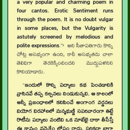
a very popular and charming poem in
four cantos. Erotic Sentiment runs
through the poem. It is no doubt vulgar
in some places, but the Vulgarity is
astutely screened by melodious and
polite expressions
.”
అని సీతాపతిగారు కొన్ని
3
చోట్ల అసభ్యంగా ఉంది, కానీ అసభ్యతను చాలా
తెలివిగా తెరకెక్కించిందని ముద్దుపళనిని
కొనియాడారు.
“
ఇందులో కొన్ని పద్యాలు కథ పెంచడానికి
వ్రాసినవే తప్ప కల్పనలు నిండుకున్నవి. ఆ కాలంలో
అన్నీ ప్రబంధాలలో కనిపించే అంగాంగ వర్ణనలు
వియోగ విరహాలలో మన్మథుణ్ణి సపరివారంగా తిట్టే
రొటీను పద్యాలు వంటివి ఒక నూటేభై దాకా తీసేస్తే
ఈ కావ్యం వన్నెకేం లోపం రాదు. సరికదా బాగా