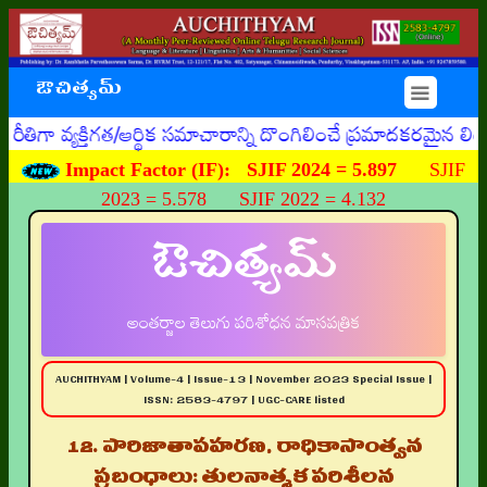
ఔచిత్యమ్
☰
క్తిగత/ఆర్థిక సమాచారాన్ని దొంగిలించే ప్రమాదకరమైన లింకులతో
Impact Factor (IF):
SJIF 2024 = 5.897
SJIF
2023 = 5.578 SJIF 2022 = 4.132
ఔచిత్యమ్
అంతర్జాల తెలుగు పరిశోధన మాసపత్రిక
AUCHITHYAM | Volume-4 | Issue-13 | November 2023 Special Issue |
ISSN: 2583-4797 | UGC-CARE listed
12. పారిజాతాపహరణ, రాధికాసాంత్వన
ప్రబంధాలు: తులనాత్మక పరిశీలన