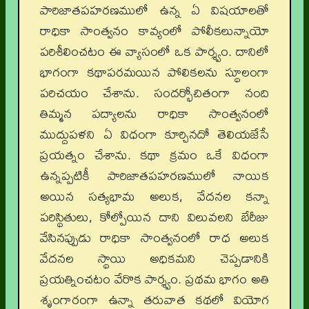
పారిజాతపహరణములో ఉన్న ఏ విషయాలతో
రాధికా సాంత్వనం కావ్యంలో పోలీకలున్నాయో
పరిశీలించటం ఈ వ్యాసంలో ఒక పార్శ్వం. దానిలో
భాగంగా కథాపరమయిన పోలికలను స్థూలంగా
పరిచయం చేశాను. సందర్భోచితంగా నంది
తిమ్మన పద్యాలను రాధికా సాంత్వనంలో
ముద్దుపళని ఏ విధంగా కూర్చినదో తెలియజేసే
ప్రయత్నం చేశాను. కథా క్రమం ఒకే విధంగా
ఉన్నప్పటికీ పారిజాతపహరణములో నాయిక
అయిన సత్యభామ అలుక, వేదనల కన్నా
పరిస్థితులు, కోల్పోయిన దాని విలువలని బేరీజు
వేసినప్పుడు రాధికా సాంత్వనంలో రాధ అలుక
వేదనల స్థాయి అధికమని చెప్పడానికి
ప్రయత్నించటం వేరొక పార్శ్వం. ప్రథమ భాగం అతి
శృంగారంగా ఉన్నా తరువాత కథలో వియోగ