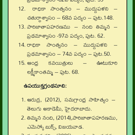
రాధికా సాంత్వనం – ముద్దుపళని –
చతుర్ధాశ్వాసం – 68వ పద్యం – పుట.148.
పారిజాతాపహరణము – నంది తిమ్మన –
ప్రథమాశ్వాసం -97వ పద్యం, పుట. 62.
రాధికా సాంత్వనం – ముద్దుపళని –
ప్రథమాశ్వాసం – 74వ పద్యం – పుట.50.
ఆంధ్ర కవయిత్రులు – ఊటుకూరి
లక్ష్మీకాంతమ్మ – పుట. 68.
ఉపయుక్తగ్రంథసూచి:
ఆరుద్ర, (2012), సమగ్రాంధ్ర సాహిత్యం –
తెలుగు అకాడెమీ, హైదరాబాదు.
తిమ్మన నంది, (2014),పారిజాతాపహరణము,
ఎమెస్కో బుక్స్, విజయవాడ.