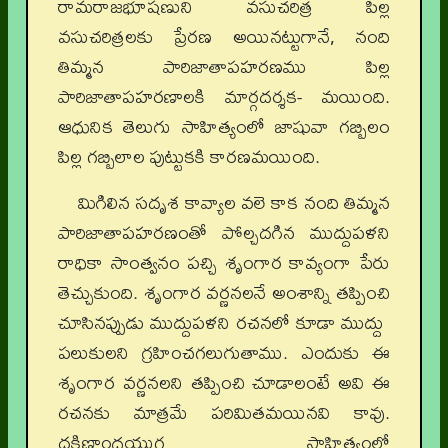
రామరాజభూషణుని వసుచరిత్ర పిల్ల
వసుచరిత్రలకు ప్రేరణ అయినట్టుగానే, నంది
తిమ్మన పారిజాతాపహరణము పిల్ల
పారిజాతాపహరణాలకి మార్గదర్శక- మయింది.
ఆధునిక తెలుగు సాహిత్యంలో జాషువా గబ్బిలం
పిల్ల గబ్బిలాల పుట్టుకకి కారణమయింది.
మిగిలిన సదృశ కావ్యాల వలె కాక నంది తిమ్మన
పారిజాతాపహరణంతో పోల్చదగిన ముద్దుపళని
రాధికా సాంత్వనం పచ్చి శృంగార కావ్యంగా పేరు
తెచ్చుకుంది. శృంగార వర్ణనలనే అంశాన్ని తప్పించి
చూసినప్పుడు ముద్దుపళని రచనలో కూడా ముద్దు
పలుకులని గ్రహించగలుగుతాము. ఎందుకు ఈ
శృంగార వర్ణనలని తప్పించి చూడాలంటే అవి ఈ
రచనకు మాత్రమే పరిమితమయినవి కావు.
దక్షిణాంధ్రయుగ సాహిత్యంలో