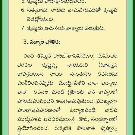
కృష్ణుడు పాదాక్రాంతుడవటం.
సత్యభామ, రాధలు వామపాదముతో కృష్ణుని
వెడద్రోయుట.
కృష్ణుడు అనునయ వాక్యాలు పలుకుట.
3. పద్యాల పోలిక:
నంది తిమ్మన పారిజాతాపహరణం, సుముఖం
వెంకట కృష్ణప్ప నాయకుని ఏకాశ్వాస
కావ్యమయిన రాధికా సాంత్వనం రచనలను
పరిశీలించినప్పుడు ముద్దు పళని చాలా పద్యాలు
వారి రచనల నుండి గ్రహించి తన కావ్యంలో
పొందుపరిచిందని అవగతమవుతుంది. ముఖ్యంగా
పారిజాతపహరణంలో పద్యాలవంటి వాటిని
ముద్దుపళని అవసరమయిన కొన్ని సందర్భాలలో
ప్రయోగించింది. రుక్మిణికి పారిజాత పుష్పాన్ని