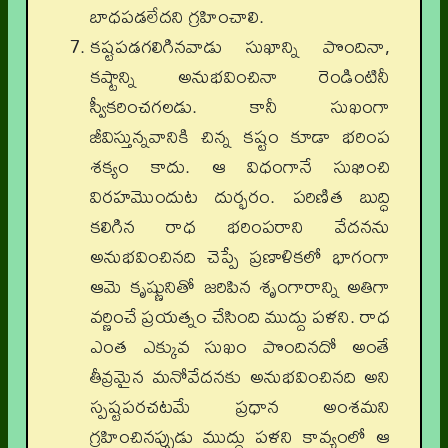
బాధపడలేదని గ్రహించాలి.
కష్టపడగలిగినవాడు సుఖాన్ని పొందినా,
కష్టాన్ని అనుభవించినా రెండింటినీ
స్వీకరించగలడు. కానీ సుఖంగా
జీవిస్తున్నవానికి చిన్న కష్టం కూడా భరింప
శక్యం కాదు. ఆ విధంగానే సుఖించి
విరహమొందుట దుర్భరం. పరిణిత బుద్ధి
కలిగిన రాధ భరింపరాని వేదనను
అనుభవించినది చెప్పే ప్రణాళికలో భాగంగా
ఆమె కృష్ణునితో జరిపిన శృంగారాన్ని అతిగా
వర్ణించే ప్రయత్నం చేసింది ముద్దు పళని. రాధ
ఎంత ఎక్కువ సుఖం పొందినదో అంతే
తీవ్రమైన మనోవేదనకు అనుభవించినది అని
స్పష్టపరచటమే ప్రధాన అంశమని
గ్రహించినప్పుడు ముద్దు పళని కావ్యంలో ఆ