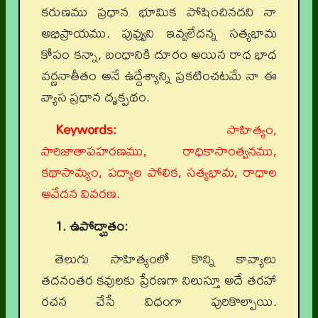
కరుణము ప్రధాన భూమిక పోషించినదని నా
అభిప్రాయము. పువ్వుని ఇవ్వలేదన్న సత్యభామ
కోపం కన్నా, బంధానికి దూరం అయిన రాధ భాధ
వర్ణనాతీతం అనే ఉద్దేశ్యాన్ని ప్రకటించటమే నా ఈ
వ్యాస ప్రధాన దృక్పథం.
Keywords:
సాహిత్యం,
పారిజాతాపహరణము, రాధికాసాంత్వనము,
కథాసామ్యం, పద్యాల పోలిక, సత్యభామ, రాధాల
ఆవేదన వివరణ.
1. ఉపోద్ఘాతం:
తెలుగు సాహిత్యంలో కొన్ని కావ్యాలు
తదనంతర కవులకు ప్రేరణగా నిలుస్తూ అదే తరహా
రచన చేసే విధంగా పురికొల్పాయి.