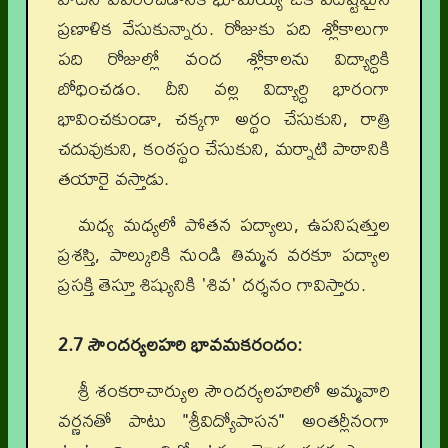
ప్రణాళిక వేసుకున్నారు. రోజుకు పది శ్లోకాలుగా
పది రోజుల్లో వంద శ్లోకాలను విద్యార్ధికి
బోధించడం. దీని వల్ల విద్యార్ధి భారంగా
భావించకుండా, చక్కగా అర్థం చేసుకుని, రాత్రి
చదువుకుని, కంఠస్థం చేసుకుని, మర్నాటి పాఠానికి
తయారై వస్తాడు.
మధ్య మధ్యలో పోతన పద్యాలు, ఉపనిషత్తుల
ప్రశస్తి, పాల్కురికి నుండి తిమ్మన వరకూ పద్యాల
ప్రసక్తి తెస్తూ శిష్యునికి 'శివ' దర్శనం గావిస్తారు.
2.7 సౌందర్యలహరి భావమకరందం:
శ్రీ శంకరాచార్యుల సౌందర్యలహరిలో అమ్మవారి
వర్ణనతో పాటు "శ్రీవిద్యోపాసన" అంతర్లీనంగా