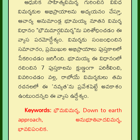
ఆధునిక సాహిత్యవిమర్శ గురించిన వివిధ
విమర్శకుల అభిప్రాయాలను అధ్యయనం చేస్తూ,
ఆచార్య అనుమాండ్ల భూమయ్య నూతన విమర్శ
విధానం "భౌమమార్గవిమర్శ"ను పరిశోధించడం ఈ
వ్యాస పరమోద్దేశ్యం. విమర్శకు సంబంధించిన
సమాచారం, ప్రముఖుల అభిప్రాయాలు పుస్తకాలలో
సేకరించడం జరిగింది. భూమయ్య ఈ విధానంలో
రచించిన 7 పుస్తకాలను క్షుణ్ణంగా పరిశీలించి,
వివరించడం వల్ల, రాబోయే విమర్శకులు తమ
రచనలలో ఈ 'నవ్యత'ను ప్రవేశపెట్టే అవకాశం
ఉంటుందన్నది ఈ వ్యాస ఉద్దేశ్యం.
Keywords:
భౌమవిమర్శ, Down to earth
approach, అనుభూతివాదవిమర్శ,
భావవిపంచిక.