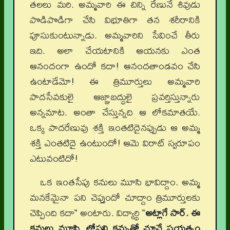
తలలు మరి. అమ్మవారి ఈ చిన్ని రేణునే శివుడు
పొడిపొడిగా చేసి విభూతిగా తన శరీరానికి
పూసుకుంటున్నాడు. అమ్మవారిని సేవించే తీరు
ఇది. అలా చేయటానికి ఆయనకు ఎంత
ఆనందంగా ఉందో కదా! ఆనందతాండవం చేసి
ఉంటాడేమో! ఈ త్రిమూర్తులు అమ్మవారి
పాదసేవకులై ఆజ్ఞాబద్ధులై ప్రవర్తిస్తున్నారు
అన్నమాట. అంతా చేస్తున్నది ఆ లోకమాతయే.
ఒక్క పాదరేణువు శక్తి ఇంతటిదైనప్పుడు ఆ అమ్మ
శక్తి ఎంతటిదై ఉంటుందో! ఆమె విరాట్ స్వరూపం
ఎటువంటిదో!
ఒక ఇంతసేపు కనులు మూసి భావిద్దాం. అమ్మ
మనకేమైనా పని చెప్తుందో చూద్దాం త్రిమూర్తులకు
చెప్పింది కదా" అంటారు. విద్యార్థి "
అట్లాగే సార్. ఈ
కనులు మూసి, లోపలి కన్నుతో చూచే ప్రయత్నం