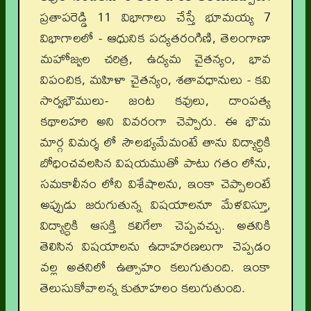
ప్రతాపరెడ్డి 11 విభాగాలు చేస్తే భూమయ్య 7
విభాగాలలో - ఆధునిక పద్యతరంగిణి, తెలంగాణా
మహోజ్వల చరిత్ర, ఉద్యమ చైతన్యం, భావ
విపంచిక, మహిళా చైతన్యం, శతావధానులు - కవి
సార్వభౌములు- జంట కవులు, దాంపత్య
కథాలహరి అని వివరంగా చెప్పారు.
ఈ భౌమ
మార్గ విమర్శ లో సౌలభ్యమేమంటే తాను విద్యార్ధికి
బోధించవలసిన విషయముతో పాటు గతం లోను,
సమకాలీనం లోని విశేషాలను, ఇంకా చెప్పాలంటే
అప్పుడు జరుగుతున్న విషయాలనూ మేళవిస్తూ,
విద్యార్ధికి ఆసక్తి కలిగేలా చెప్పవచ్చు. అతనికి
తెలిసిన విషయాలను ఉదాహరణలుగా చెప్పడం
వల్ల అతనిలో ఉత్సాహం కలుగుతుంది. ఇంకా
తెలుసుకోవాలన్న కుతూహలం కలుగుతుంది.