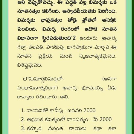
అని చెప్పుకోవచ్చు. ఈ పద్ధతి వల్ల విమర్శకు ఒక
నూతనత్వం కలిగింది. ఆస్వాదనీయతకు పెరిగింది.
విమర్శకు భావుకత్వం తోడై శ్రోతలో ఆసక్తిని
పెంచింది. విమర్శ రంగంలో ఇదొక నూతన
విధానంగా స్థిరపడుతుంది
"
2
అంటారు ఆచార్య
గల్లా చలపతి. పాఠకున్ని భాగస్వామిగా మార్చిన ఈ
నూతన ప్రక్రియ మంచి సృజనాత్మకమైనది.
విశిష్టమైనది.
భౌమమార్గవిమర్శలో- (అనగా
సంభాషణాత్మకంగా) ఆచార్య భూమయ్య ఏడు
కావ్యాలు రచించారు. అవి:
నాయనితో కాసేపు - జనవరి 2000
ఆధునిక కవిత్వంలో దాంపత్యం - మే 2000
కర్పూర వసంత రాయలు కథా కళా