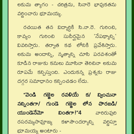
లకుమ త్యాగం - చరిత్రను, సినారె భావుకతను
వర్ణించారు భూమయ్య.
రచయిత తన విద్యార్ధికి సి.నా.రె. గురించి,
కావ్యం గురించి సుదీర్ఘమైన 'నేపథ్యాన్ని'
వివరిస్తారు. తర్వాత కథ లోనికి ప్రవేశిస్తారు.
లకుమ అందాన్ని, నృత్యాన్ని చూసి పరవశంతో
కూడిన రాజుకు కనులు మూసినా తెరిచినా లకుమ
రూపమే కన్పిస్తుంది. ఎందుకన్న ప్రశ్నకు రాజు
దగ్గర సమాధానం కన్పించడం లేదు.
“వెండి గజ్జెల రవళియే క/ వ్వించునా
నన్నింతగా/ గుండె గజ్జెల లోన చొరబడి/
యుండెనేమో వింతగా!”
4
వారిరువురి
రసరమ్యసామ్రాజ్య కళాసౌందర్యాన్ని వర్ణిస్తూ
భూమయ్య అంటారు -