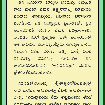
తన ఎదురుగా కూర్చుని వింటున్న శిష్యునికే
కాదు మనకూ వేమన తత్త్వసారాన్ని భూమయ్య
పంచారు అనిపిస్తుంది. పదిహేను భాగాలుగా
వింగడించి, ఒక పటిష్టమైన ప్రణాళికతో, ప్రతి
అధ్యాయానికి శీర్షికగా వేమన పద్యపాదాలను
ఉంచడం మరో ప్రత్యేకత. ఒక్కో అధ్యాయంలో
ఆశ, కామము, ధనాపేక్ష, జీవుడు, చదువుల సారం,
నిక్కమైన విద్య, ఎరుక, ఆత్మ, ముక్తి వంటి
విషయాల్ని వివరిస్తూ భూమయ్య తన
అభిమానవిషయమైన "ఉపనిషత్తుల" చెంతకు
శ్రోతను తీసుకువెళతారు.
ముండకోపనిషత్తు, శ్వేతాశ్వతరోపనిషత్తుల్లో
నాటి ఋషుల అనుభవాన్ని వేమన అనుభవాలతో
పోల్చి, "
చదువులందు లేదు శాస్త్రములను లేదు/
వేదములను విరివిగా తానేర్చి/ వాదమాడు వాడు