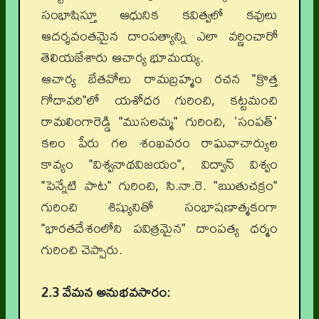
సంభాషిస్తూ ఆధునిక కవిత్వలో కవులు
ఆదర్శవంతమైన దాంపత్యాన్ని ఎలా వర్ణించారో
తెలియజేశారు ఆచార్య భూమయ్య.
ఆచార్య బేతవోలు రామబ్రహ్మం రచన "క్రొత్త
గోదావరి"లో యశోధర గురించి, కట్టమంచి
రామలింగారెడ్డి "ముసలమ్మ" గురించి, 'సంపత్'
కలం పేరు గల శంఖవరం రాఘవాచార్యుల
కావ్యం "విశ్వనాథవిజయం", విద్వాన్ విశ్వం
"పెన్నేటి పాట" గురించి, సి.నా.రె. "ఋతుచక్రం"
గురించి శిష్యునితో సంభాషణాత్మకంగా
"భారతదేశంలోని పవిత్రమైన" దాంపత్య ధర్మం
గురించి చెప్పారు.
2.3 వేమన అనుభవసారం: