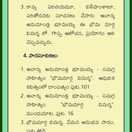
కావ్య పరిచయమూ, విశేషాంశాలూ,
పరిశోధనకు సూచనలు చేసారు ఆచార్య
అనుమాండ్ల భూమయ్య ఈ భౌమ మార్గ
విమర్శ లో. గొప్ప ఆలోచన, ప్రయోగం అని
చెప్పవచ్చును.
4. పాదసూచికలు:
ఆచార్య అనుమాండ్ల భూమయ్య - సమగ్ర
సాహిత్యం "భౌమమార్గ విమర్శ". ఆధునిక
కవిత్వంలో దాంపత్యం పుట.101
ఆచార్య అనుమాండ్ల భూమయ్య - సమగ్ర
సాహిత్యం "భౌమమార్గ విమర్శ".
ముందుమాట. పుట. 16
భౌమమార్గ విమర్శ. వేమన అనుభవ సారం.
పుట.465