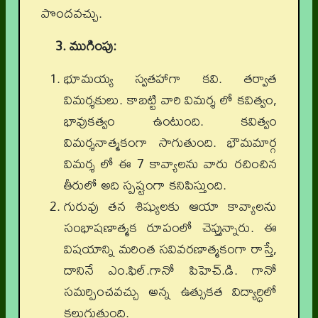
పొందవచ్చు.
3. ముగింపు:
భూమయ్య స్వతహాగా కవి. తర్వాత
విమర్శకులు. కాబట్టి వారి విమర్శ లో కవిత్వం,
భావుకత్వం ఉంటుంది. కవిత్వం
విమర్శనాత్మకంగా సాగుతుంది. భౌమమార్గ
విమర్శ లో ఈ 7 కావ్యాలను వారు రచించిన
తీరులో అది స్పష్టంగా కనిపిస్తుంది.
గురువు తన శిష్యులకు ఆయా కావ్యాలను
సంభాషణాత్మక రూపంలో చెప్తున్నారు. ఈ
విషయాన్ని మరింత సవివరణాత్మకంగా రాస్తే,
దానినే ఎం.ఫిల్.గానో పిహెచ్.డి. గానో
సమర్పించవచ్చు అన్న ఉత్సుకత విద్యార్ధిలో
కలుగుతుంది.