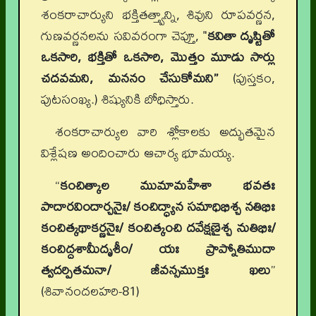
శంకరాచార్యుని భక్తితత్త్వాన్ని, శివుని రూపవర్ణన,
గుణవర్ణనలను సవివరంగా చెప్తూ, "
కవితా దృష్టితో
ఒకసారి, భక్తితో ఒకసారి, మొత్తం మూడు సార్లు
చదవమని, మననం చేసుకోమని”
(పుస్తకం,
పుటసంఖ్య.)
శిష్యునికి బోధిస్తారు.
శంకరాచార్యుల వారి శ్లోకాలకు అద్భుతమైన
విశ్లేషణ అందించారు ఆచార్య భూమయ్య.
“
కంచిత్కాల ముమామహేశా భవతః
పాదారవిందార్చనైః/ కంచిద్ధ్యాన సమాధిభిశ్చ నతిభిః
కంచిత్కథాకర్ణనైః/ కంచిత్కంచి దవేక్షణైశ్చ నుతిభిః/
కంచిద్దశామీదృశీం/ యః ప్రాప్నోతిముదా
త్వదర్పితమనా/ జీవన్సముక్తః ఖలు
”
(
శివానందలహరి-81
)