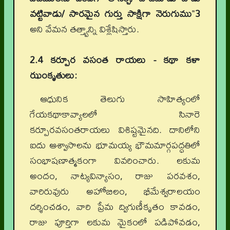
వట్టివాడు/ సారమైన గుర్తు సాక్షిగా నెరుగుము
"
3
అని వేమన తత్త్వాన్ని విశ్లేషిస్తారు.
2.4 కర్పూర వసంత రాయలు - కథా కళా
ఝంకృతులు:
ఆధునిక తెలుగు సాహిత్యంలో
గేయకథాకావ్యాలలో సినారె
కర్పూరవసంతరాయలు విశిష్టమైనది. దానిలోని
ఐదు ఆశ్వాసాలను భూమయ్య భౌమమార్గపద్ధతిలో
సంభాషణాత్మకంగా వివరించారు. లకుమ
అందం, నాట్యవిన్యాసం, రాజు పరవశం,
వారిరువురు అహోబిలం, భీమేశ్వరాలయం
దర్శించడం, వారి ప్రేమ ద్విగుణీకృతం కావడం,
రాజు పూర్తిగా లకుమ మైకంలో పడిపోవడం,