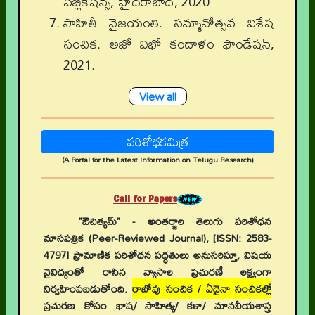
పబ్లికేషన్స్, హైదరాబాద్, 2020
సాహితీ వైజయంతి. సమ్మానోత్సవ విశేష
సంచిక. అజో విభో కందాళం ఫౌండేషన్,
2021.
View all
పరిశోధకమిత్ర
(A Portal for the Latest Information on Telugu Research)
Call for Papers
"ఔచిత్యమ్" - అంతర్జాల తెలుగు పరిశోధన
మాసపత్రిక (Peer-Reviewed Journal), [ISSN: 2583-
4797] ప్రామాణిక పరిశోధన పద్ధతులు అనుసరిస్తూ, విషయ
వైవిధ్యంతో రాసిన వ్యాసాల ప్రచురణే లక్ష్యంగా
నిర్వహింపబడుతోంది.
రాబోవు సంచిక / ఏదైనా సంచికల్లో
ప్రచురణ కోసం భాష/ సాహిత్య/ కళా/ మానవీయశాస్త్ర