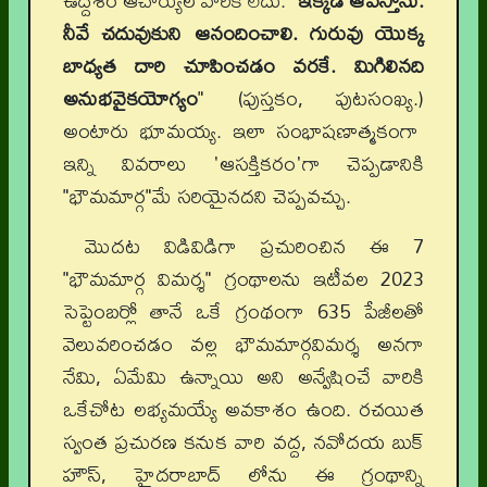
ఉద్దేశం ఆచార్యుల వారికి లేదు.
"ఇక్కడ ఆపేస్తాను.
నీవే చదువుకుని ఆనందించాలి. గురువు యొక్క
బాధ్యత దారి చూపించడం వరకే. మిగిలినది
అనుభవైకయోగ్యం
"
(పుస్తకం, పుటసంఖ్య.)
అంటారు భూమయ్య. ఇలా సంభాషణాత్మకంగా
ఇన్ని వివరాలు 'ఆసక్తికరం'గా చెప్పడానికి
"భౌమమార్గ"మే సరియైనదని చెప్పవచ్చు.
మొదట విడివిడిగా ప్రచురించిన ఈ 7
"భౌమమార్గ విమర్శ" గ్రంథాలను ఇటీవల 2023
సెప్టెంబర్లో తానే ఒకే గ్రంథంగా 635 పేజీలతో
వెలువరించడం వల్ల భౌమమార్గవిమర్శ అనగా
నేమి, ఏమేమి ఉన్నాయి అని అన్వేషించే వారికి
ఒకేచోట లభ్యమయ్యే అవకాశం ఉంది. రచయిత
స్వంత ప్రచురణ కనుక వారి వద్ద, నవోదయ బుక్
హౌస్, హైదరాబాద్ లోను ఈ గ్రంథాన్ని