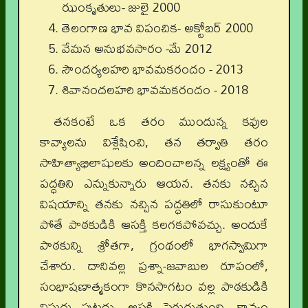
ఝంకృతులు- జులై 2000
తెలంగాణ భావ విపంచిక- అక్టోబర్ 2000
వేమన అనుభవసారం -మే 2012
సౌందర్యలహరి భావమకరందం - 2013
శివానందలహరి భావమకరందం - 2018
తనకంటే ఒక తరం ముందున్న కవుల
కావ్యాలను విశ్లేషించి, తన తర్వాతి తరం
సాహిత్యాభిలాషులకు అందించాలన్న లక్ష్యంతో ఈ
పద్ధతిని ఎన్నుకున్నారు ఆయన. తనకు నచ్చిన
విషయాన్ని తనకు నచ్చిన పద్ధతిలో రాసుకుంటూ
పోతే పాఠకుడికి ఆసక్తి కలగకపోవచ్చు. అందుకే
పాఠకున్ని శ్రోతగా, గ్రంథంలో భాగస్వామిగా
చేశారు. దానివల్ల ప్రశ్నా-జవాబుల రూపంలో,
సంభాషణాత్మకంగా కొనసాగటం వల్ల పాఠకుడికి
విసుగు పుట్టదు. ఆసక్తి పెరుగుతుంది. కావ్యం