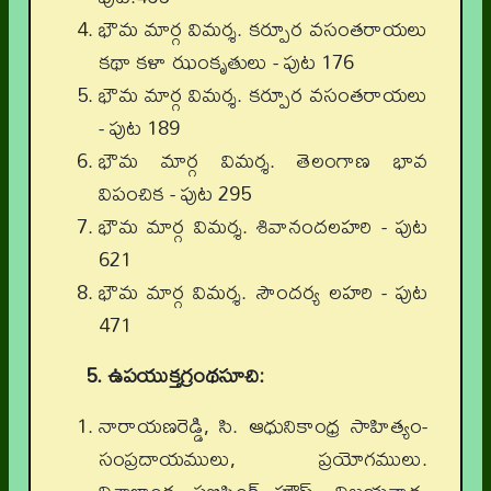
భౌమ మార్గ విమర్శ. కర్పూర వసంతరాయలు
కథా కళా ఝంకృతులు - పుట 176
భౌమ మార్గ విమర్శ. కర్పూర వసంతరాయలు
- పుట 189
భౌమ మార్గ విమర్శ. తెలంగాణ భావ
విపంచిక - పుట 295
భౌమ మార్గ విమర్శ. శివానందలహరి - పుట
621
భౌమ మార్గ విమర్శ. సౌందర్య లహరి - పుట
471
5. ఉపయుక్తగ్రంథసూచి:
నారాయణరెడ్డి, సి. ఆధునికాంధ్ర సాహిత్యం-
సంప్రదాయములు, ప్రయోగములు.