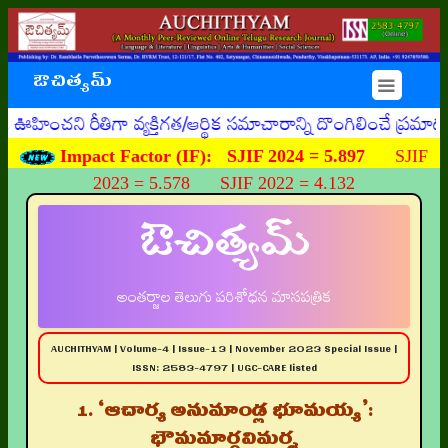
ఔచిత్యమ్
☰
 రీతిగా వ్యక్తిగత/ఆర్థిక సమాచారాన్ని దొంగిలించే ప్రమాదకరమ
Impact Factor (IF):
SJIF 2024 = 5.897
SJIF
2023 = 5.578 SJIF 2022 = 4.132
ఔచిత్యమ్
అంతర్జాల తెలుగు పరిశోధన మాసపత్రిక
AUCHITHYAM | Volume-4 | Issue-13 | November 2023 Special Issue |
ISSN: 2583-4797 | UGC-CARE listed
1. ‘ఆచార్య అనుమాండ్ల భూమయ్య’:
భౌమమార్గవిమర్శ