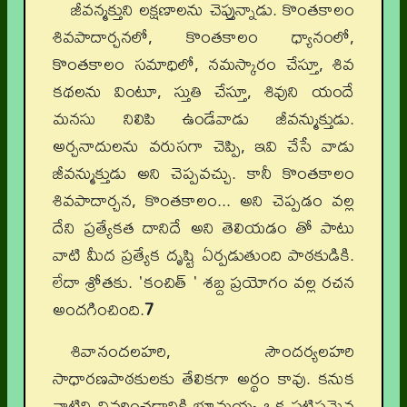
జీవన్మక్తుని లక్షణాలను చెప్తున్నాడు. కొంతకాలం
శివపాదార్చనలో, కొంతకాలం ధ్యానంలో,
కొంతకాలం సమాధిలో, నమస్కారం చేస్తూ, శివ
కథలను వింటూ, స్తుతి చేస్తూ, శివుని యందే
మనసు నిలిపి ఉండేవాడు జీవన్ముక్తుడు.
అర్చనాదులను వరుసగా చెప్పి, ఇవి చేసే వాడు
జీవన్ముక్తుడు అని చెప్పవచ్చు. కానీ కొంతకాలం
శివపాదార్చన, కొంతకాలం... అని చెప్పడం వల్ల
దేని ప్రత్యేకత దానిదే అని తెలియడం తో పాటు
వాటి మీద ప్రత్యేక దృష్టి ఏర్పడుతుంది పాఠకుడికి.
లేదా శ్రోతకు. 'కంచిత్ ' శబ్ద ప్రయోగం వల్ల రచన
అందగించింది.
7
శివానందలహరి, సౌందర్యలహరి
సాధారణపాఠకులకు తేలికగా అర్థం కావు. కనుక
వాటిని వివరించడానికి భూమయ్య ఒక పటిష్టమైన