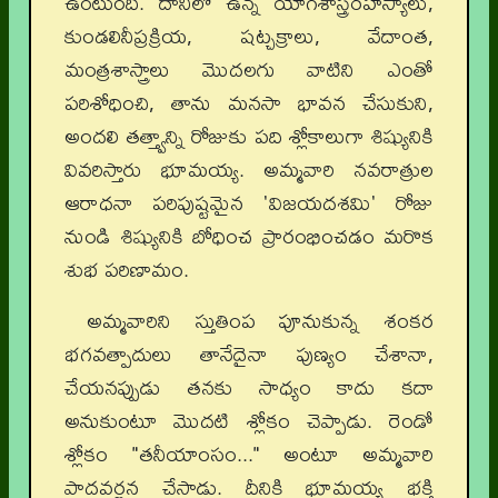
ఉంటుంది. దానిలో ఉన్న యోగశాస్త్రరహస్యాలు,
కుండలినీప్రక్రియ, షట్చక్రాలు, వేదాంత,
మంత్రశాస్త్రాలు మొదలగు వాటిని ఎంతో
పరిశోధించి, తాను మనసా భావన చేసుకుని,
అందలి తత్త్వాన్ని రోజుకు పది శ్లోకాలుగా శిష్యునికి
వివరిస్తారు భూమయ్య. అమ్మవారి నవరాత్రుల
ఆరాధనా పరిపుష్టమైన 'విజయదశమి' రోజు
నుండి శిష్యునికి బోధించ ప్రారంభించడం మరొక
శుభ పరిణామం.
అమ్మవారిని స్తుతింప పూనుకున్న శంకర
భగవత్పాదులు తానేదైనా పుణ్యం చేశానా,
చేయనప్పుడు తనకు సాధ్యం కాదు కదా
అనుకుంటూ మొదటి శ్లోకం చెప్పాడు. రెండో
శ్లోకం "తనీయాంసం..." అంటూ అమ్మవారి
పాదవర్ణన చేసాడు. దీనికి భూమయ్య భక్తి