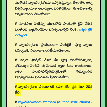
పరిశోధన వ్యాససంగ్రహాలను ఆహ్వానిస్తున్నాం. దేశంలోని అన్ని
విశ్వవిద్యాలయాల ఆచార్యులు, పరిశోధకులు, ఈ అవకాశాన్ని
సద్వినియోగం చేసుకోగలరు.
# సూచనలు పాటిస్తూ యూనికోడ్ ఫాంటులో టైప్ చేసిన
పరిశోధన వ్యాససంగ్రహం సమర్పించాల్సిన లింక్:
ఇక్కడ క్లిక్
చెయ్యండి.
# వ్యాససంగ్రహం ప్రాథమికంగా ఎంపికైతే, పూర్తి వ్యాసం
సమర్పణకు వివరాలు అందజేయబడతాయి.
# చక్కగా ఫార్మేట్ చేసిన మీ పూర్తి పరిశోధనవ్యాసం,
హామీపత్రం వెంటనే ఈ మెయిల్ ద్వారా మీకు అందుతాయి.
ఇతర ఫాంట్/ఫార్మేట్/పద్ధతులలో సమర్పించిన
పూర్తివ్యాసాలను ప్రచురణకు స్వీకరించలేము.
# వ్యాససంగ్రహం పంపడానికి చివరి తేదీ: ప్రతి నెలా 20వ
తేదీ.
#
వ్యాసరచయితలకు సూచనలు (Author Instructions)
-