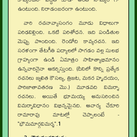
ఉంటుంది. నిరాడంబరంగా ఉంటుంది.
వారి రచనావ్యాసంగం మూడు విధాలుగా
పరిఢవిల్లింది. ఒకటి పరిశోధన. ఇది పండితుల
మెప్పు పొందింది. రెండోది కావ్యరచన. ఇది
సరళంగా తేటగీతి పద్యాలలో సాగడం వల్ల సులభ
గ్రాహ్యంగా ఉండి ఏమాత్రం సాహిత్యాభిమానం
ఉన్నవారినైనా ఆకర్షిస్తుంది. (దీనిలో కొన్ని ప్రత్యేక
రచనలు జ్వలిత కౌసల్య, త్రిజట, మకర హృదయం,
పారిజాతావతరణ మొ.) మూడవది విమర్శా
రచనలు. అయితే భూమయ్య అనుసరించిన
విమర్శావిధానం విభిన్నమైనది. ఆచార్య చేకూరి
రామారావు మాటల్లో చెప్పాలంటే -
"భౌమమార్గవిమర్శ".
1