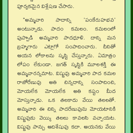
పూర్వకమైన విశ్లేషణ చేసారు.
"అమ్మవారి పాదాన్ని 'పంకేరుహభవ'
అంటున్నాడు. పాదం కమలం. కమలంలో
పుప్పొడి అమ్మవారి పాదధూళి. దాన్ని మన
బ్రహ్మగారు ఎట్లాగో సంపాదించారు. దీనితో
ఆయన లోకాలను సృష్టి చేస్తున్నారు. ఏమాత్రం
లోపం లేకుండా. జగత్ సృష్టికి మూలశక్తి ఈ
అమ్మవారన్నమాట. విష్ణువు అమ్మవారి పాద కమల
రాజోరేణువు అతి చిన్నదాన్ని సంపాదించి,
మోయలేక మోయలేక అతి కష్టం మీద
మోస్తున్నాడు. ఒక తలకాదు వేయి తలలతో.
అమ్మవారి ఈ చిన్ని పాదరేణువును మోయటానికి
విష్ణువుకు వెయ్యి తలలు కావలసి వచ్చాయట.
విష్ణువు పాన్పు ఆదిశేషువు కదా. ఆయనకు వేయి