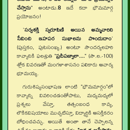
చేస్తాను
" అంటాడు.
8
ఇదే కదా భౌమమార్గ
ప్రయోజనం!
'
సర్వశక్తి స్వరూపిణి అయిన అమ్మవారిని
సేవించి ఇహపర సుఖాలను పొందుదాం
'
(పుస్తకం, పుటసంఖ్య.)
అంటూ సౌందర్యలహరి
కావ్యానికి ఫలశ్రుతి "
ప్రదీపజ్వాలా....
" (సౌ.ల.-100)
శ్లోక వివరణతో మంగళాశాసనం పలికారు ఆచార్య
భూమయ్య.
గురుశిష్యసంభాషణ లాంటి "భౌమమార్గం"లో
కావ్యాన్ని వివరించడంతోపాటు, మధ్యమధ్యలో
ప్రశ్నలు వేస్తూ, తత్సంబంధ కావ్య,
లౌకికవిషయాలు ముచ్చటిస్తూ, విద్యార్ధికి ఆసక్తికరం
బోధించవచ్చు. అయితే అంతా తానే చెప్పాలన్న