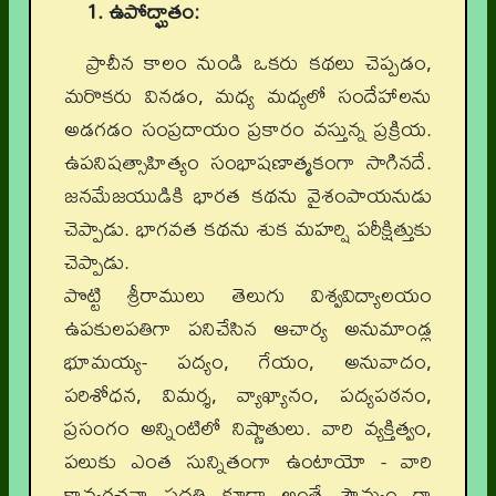
1. ఉపోద్ఘాతం:
ప్రాచీన కాలం నుండి ఒకరు కథలు చెప్పడం,
మరొకరు వినడం, మధ్య మధ్యలో సందేహాలను
అడగడం సంప్రదాయం ప్రకారం వస్తున్న ప్రక్రియ.
ఉపనిషత్సాహిత్యం సంభాషణాత్మకంగా సాగినదే.
జనమేజయుడికి భారత కథను వైశంపాయనుడు
చెప్పాడు. భాగవత కథను శుక మహర్షి పరీక్షిత్తుకు
చెప్పాడు.
పొట్టి శ్రీరాములు తెలుగు విశ్వవిద్యాలయం
ఉపకులపతిగా పనిచేసిన ఆచార్య అనుమాండ్ల
భూమయ్య- పద్యం, గేయం, అనువాదం,
పరిశోధన, విమర్శ, వ్యాఖ్యానం, పద్యపఠనం,
ప్రసంగం అన్నింటిలో నిష్ణాతులు. వారి వ్యక్తిత్వం,
పలుకు ఎంత సున్నితంగా ఉంటాయో - వారి
కావ్యరచనా పద్ధతి కూడా అంతే సౌమ్యం గా