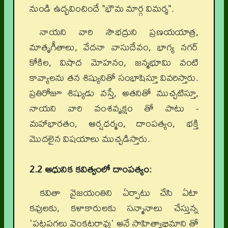
నుండి ఉద్భవించిందే "భౌమ మార్గ విమర్శ".
నాయని వారి సౌభద్రుని ప్రణయయాత్ర,
మాతృగీతాలు, వేదనా వాసుదేవం, భాగ్య నగర్
కోకిల, విషాద మోహనం, జన్మభూమి వంటి
కావ్యాలను తన శిష్యునితో సంభాషిస్తూ వివరిస్తారు.
ప్రతిరోజూ శిష్యుడు వస్తే, అతనితో ముచ్చటిస్తూ,
నాయని వారి వంశవృక్షం తో పాటు -
మహాభారతం, ఆర్షధర్మం, దాంపత్యం, భక్తి
మొదలైన విషయాలు ముచ్చడిస్తారు.
2.2 ఆధునిక కవిత్వంలో దాంపత్యం:
కవితా వైజయంతిని ఏర్పాటు చేసి ఏటా
కవులకు, కళాకారులకు సన్మానాలు చేస్తున్న
'పట్టపగలు వెంకటరావు' అనే సాహిత్యాభిమాని తో