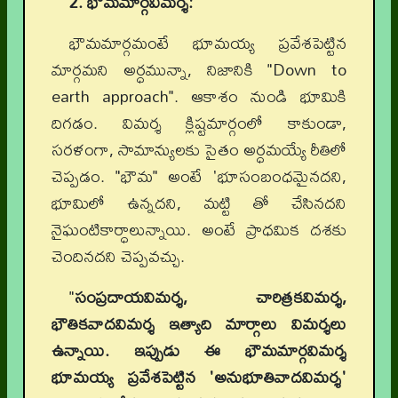
2. భౌమమార్గవిమర్శ:
భౌమమార్గమంటే భూమయ్య ప్రవేశపెట్టిన
మార్గమని అర్ధమున్నా, నిజానికి "Down to
earth approach". ఆకాశం నుండి భూమికి
దిగడం. విమర్శ క్లిష్టమార్గంలో కాకుండా,
సరళంగా, సామాన్యులకు సైతం అర్ధమయ్యే రీతిలో
చెప్పడం. "భౌమ" అంటే 'భూసంబంధమైనదని,
భూమిలో ఉన్నదని, మట్టి తో చేసినదని
నైఘంటికార్ధాలున్నాయి. అంటే ప్రాధమిక దశకు
చెందినదని చెప్పవచ్చు.
"
సంప్రదాయవిమర్శ, చారిత్రకవిమర్శ,
భౌతికవాదవిమర్శ ఇత్యాది మార్గాలు విమర్శలు
ఉన్నాయి. ఇప్పుడు ఈ భౌమమార్గవిమర్శ
భూమయ్య ప్రవేశపెట్టిన 'అనుభూతివాదవిమర్శ'