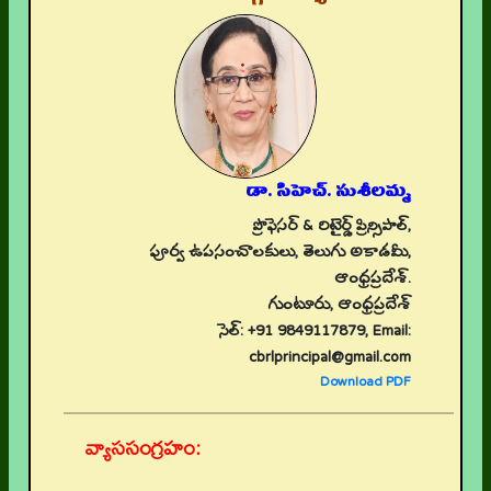
డా. సిహెచ్. సుశీలమ్మ
ప్రొఫెసర్ & రిటైర్డ్ ప్రిన్సిపాల్,
పూర్వ ఉపసంచాలకులు, తెలుగు అకాడమీ,
ఆంధ్రప్రదేశ్.
గుంటూరు, ఆంధ్రప్రదేశ్
సెల్: +91 9849117879, Email:
cbrlprincipal@gmail.com
Download PDF
వ్యాససంగ్రహం: