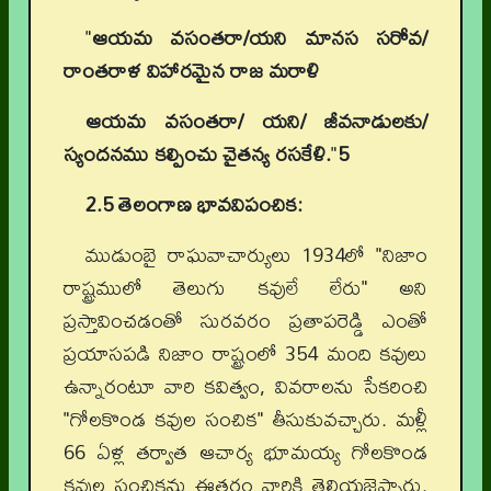
"
ఆయమ వసంతరా/యని మానస సరోవ/
రాంతరాళ విహారమైన రాజ మరాళి
ఆయమ వసంతరా/ యని/ జీవనాడులకు/
స్యందనము కల్పించు చైతన్య రసకేళి.
"
5
2.5 తెలంగాణ భావవిపంచిక:
ముడుంబై రాఘవాచార్యులు 1934లో "నిజాం
రాష్ట్రములో తెలుగు కవులే లేరు" అని
ప్రస్తావించడంతో సురవరం ప్రతాపరెడ్డి ఎంతో
ప్రయాసపడి నిజాం రాష్ట్రంలో 354 మంది కవులు
ఉన్నారంటూ వారి కవిత్వం, వివరాలను సేకరించి
"గోలకొండ కవుల సంచిక" తీసుకువచ్చారు. మళ్లీ
66 ఏళ్ల తర్వాత ఆచార్య భూమయ్య గోలకొండ
కవుల సంచికను ఈతరం వారికి తెలియజెప్పారు.