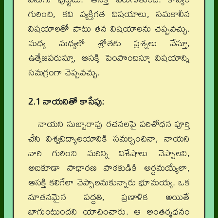
గురించి, కవి వ్యక్తిగత విషయాలు, సమకాలీన
విషయాలతో పాటు తన విషయాలను చెప్పవచ్చు.
మధ్య మధ్యలో శ్రోతకు ప్రశ్నలు వేస్తూ,
ఉత్తేజపరుస్తూ, ఆసక్తి పెంపొందిస్తూ విషయాన్ని
సమగ్రంగా చెప్పవచ్చు.
2.1 నాయనితో కాసేపు:
నాయని సుబ్బారావు రచనలపై పరిశోధన పూర్తి
చేసి విశ్వవిద్యాలయానికి సమర్పించినా, నాయని
వారి గురించి మరిన్ని విశేషాలు చెప్పాలని,
అదికూడా సాధారణ పాఠకుడికి అర్ధమయ్యేలా,
ఆసక్తి కలిగేలా చెప్పాలనుకున్నారు భూమయ్య. ఒక
నూతనమైన పద్ధతి, ప్రణాళిక అయితే
బాగుంటుందని
యోచించారు. ఆ అంతర్మధనం