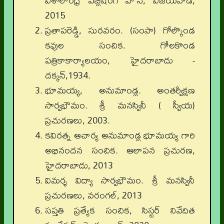
విశాలాంధ్ర పబ్లిషింగ్ హౌస్, విజయవాడ,
2015
ప్రతాపరెడ్డి, సురవరం. (సంపా) గోల్కొండ
కవుల సంచిక. గోలకొండ
పత్రికాకార్యాలయం, హైదరాబాదు -
దక్కన్,1934.
భూమయ్య, అనుమాండ్ల. అంతర్వీక్షణ
సార్వభౌమం. శ్రీ మనస్వినీ ( స్వీయ)
ప్రచురణలు, 2003.
కవిరత్న ఆచార్య అనుమాండ్ల భూమయ్య గారి
అభినందన సంచిక. ఆలాపన ప్రచురణ,
హైదరాబాదు, 2013
విమర్శ విద్యా సార్వభౌమం. శ్రీ మనస్వినీ
ప్రచురణలు, వరంగల్, 2013
సప్తతి ప్రత్యేక సంచిక, సిస్టర్ నివేదిత