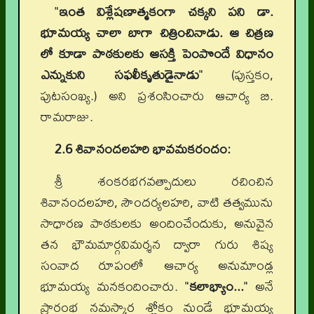
"
ఇంత విశ్లేషణాత్మకంగా చక్కని పని డా.
భూమయ్య చాలా బాగా చిత్రించినాడు. ఆ చిత్రణ
లో కూడా పాఠకులకు ఆసక్తి పెంపొందే విధానం
ఎన్నుకుని సఫలీకృతుడైనాడు
"
(పుస్తకం,
పుటసంఖ్య.)
అని ప్రశంసించారు ఆచార్య బి.
రామరాజు.
2.6 శివానందలహరి భావమకరందం:
శ్రీ శంకరభగవత్పాదులు రచించిన
శివానందలహరి, సౌందర్యలహరి, వాటి తత్వమును
సాధారణ పాఠకులకు అందించేందుకు, అనువైన
తన భౌమమార్గవిమర్శన ద్వారా గురు శిష్య
సంవాద రూపంలో ఆచార్య అనుమాండ్ల
భూమయ్య మనకందించారు. "
కలాభ్యాం...
" అనే
ప్రారంభ నమస్కార శ్లోకం నుండే భూమయ్య