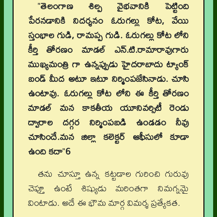
"
తెలంగాణ శిల్ప వైభవానికి పెట్టింది
పేరనడానికి నిదర్శనం ఓరుగల్లు కోట, వేయి
స్తంభాల గుడి, రామప్ప గుడి. ఓరుగల్లు కోట లోని
కీర్తి తోరణం మాడల్ ఎన్.టి.రామారావుగారు
ముఖ్యమంత్రి గా ఉన్నప్పుడు హైదరాబాదు ట్యాంక్
బండ్ మీద అటూ ఇటూ నిర్మింపజేసినాడు. చూసి
ఉంటావు. ఓరుగల్లు కోట లోని ఈ కీర్తి తోరణం
మాడల్ మన కాకతీయ యూనివర్సిటీ రెండు
ద్వారాల దగ్గర నిర్మింపబడి ఉండడం నీవు
చూసిందే.మన జిల్లా కలెక్టర్ ఆఫీసులో కూడా
ఉంది కదా
"
6
తను చూస్తూ ఉన్న కట్టడాల గురించి గురువు
చెప్తూ ఉంటే శిష్యుడు మరింతగా నిమగ్నమై
వింటాడు. అదే ఈ భౌమ మార్గ విమర్శ ప్రత్యేకత.