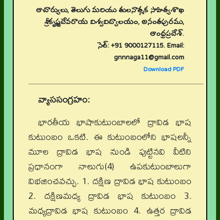
ఆచార్యులు, తెలుగు మరియు తులనాత్మక సాహిత్యశాఖ
శ్రీకృష్ణదేవరాయ విశ్వవిద్యాలయం, అనంతపురము,
ఆంధ్రప్రదేశ్.
సెల్: +91 9000127115. Email:
gnnnaga11@gmail.com
Download PDF
వ్యాససంగ్రహం:
భారతీయ భాషాకుటుంబాలలో ద్రావిడ భాష
కుటుంబం ఒకటి. ఈ కుటుంబంలోని భాషలన్నీ
మూల ద్రావిడ భాష నుండి పుట్టినవి వీటిని
ప్రధానంగా నాలుగు(4) ఉపకుటుంబాలుగా
విభజించవచ్చు. 1. దక్షిణ ద్రావిడ భాష కుటుంబం
2. దక్షిణమధ్య ద్రావిడ భాష కుటుంబం 3.
మధ్యద్రావిడ భాష కుటుంబం 4. ఉత్తర ద్రావిడ