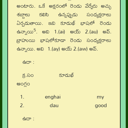
అంటారు. ఒకే అక్షరంలో రెండు వేర్వేరు అచ్చు
శబ్దాలు కలిసి ఉన్నప్పుడు సంధ్యక్షరాలు
ఏర్పడుతాయి. ఇవి కూడుఖ్‌ భాషలో రెండు
5
ఉన్నాయి
. అవి 1.(ai) అయ్‌ 2.(au) అవ్‌.
బ్రాహుయి భాషలోకూడా రెండు సంధ్యక్షరాలు
ఉన్నాయి. అవి 1.(ay) అయ్‌ 2.(aw) అవ్‌.
ఉదా :
క్ర.సం కూడుఖ్‌
ఆంగ్లం
enghai my
dau good
ఉదా :