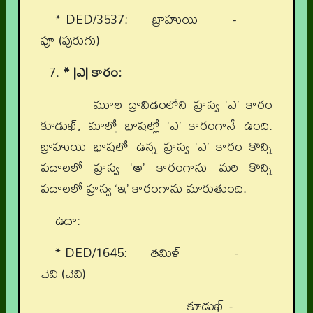
* DED/3537: బ్రాహుయి -
పూ (పురుగు)
* |ఎ| కారం:
మూల ద్రావిడంలోని హ్రస్వ ‘ఎ’ కారం
కూడుఖ్, మాల్తో భాషల్లో ‘ఎ’ కారంగానే ఉంది.
బ్రాహుయి భాషలో ఉన్న హ్రస్వ ‘ఎ’ కారం కొన్ని
పదాలలో హ్రస్వ ‘అ’ కారంగాను మరి కొన్ని
పదాలలో హ్రస్వ ‘ఇ’ కారంగాను మారుతుంది.
ఉదా:
* DED/1645: తమిళ్ -
చెవి (చెవి)
కూడుఖ్ -