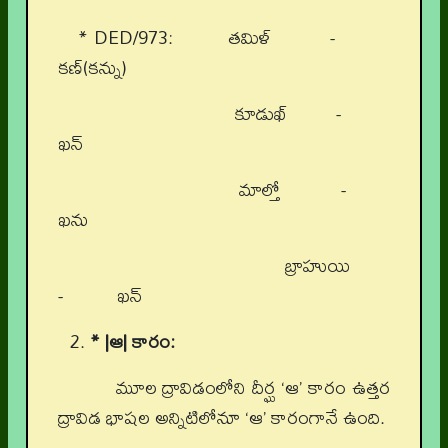
* DED/973: తమిళ్ -
కణ్(కన్ను)
కూడుఖ్ -
ఖన్
మాల్తో -
ఖను
బ్రాహుయి
- ఖన్
* |ఆ| కారం:
మూల ద్రావిడంలోని దీర్ఘ ‘ఆ’ కారం ఉత్తర
ద్రావిడ భాషల అన్నిటిలోనూ ‘ఆ’ కారంగానే ఉంది.