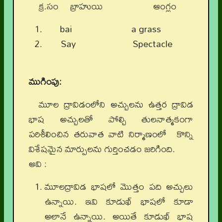
క్ర.సం బ్రాహుయి ఆంగ్లం
bai a grass
Say Spectacle
ముగింపు
:
మూల ద్రావిడంలోని అచ్చులను ఉత్తర ద్రావిడ
భాష అచ్చులతో పోల్చి తులనాత్మకంగా
పరిశీలించిన తరువాత వాటి నిర్మాణంలో కొన్ని
విశేషమైన మార్పులను గుర్తించడం జరిగింది.
అవి :
మూలద్రావిడ భాషలో మొత్తం పది అచ్చులు
ఉన్నాయి. ఇవి కూడుఖ్‌ భాషలో కూడా
అలానే ఉన్నాయి. అయితే కూడుఖ్‌ భాష