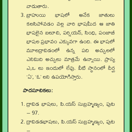
వాడుతారు.
బ్రాహుయి భాషలో అనేక జాతులు
కలసిపోవడం వల్ల వారి భాషమీద ఆ జాతి
భాషలైన బలూచి, పర్షియన్‌, సింధి, పంజాబీ
భాషల ప్రభావం ఎక్కువగా ఉంది. ఈ భాషలో
మూలద్రావిడంలో ఉన్న పది అచ్చులలో
ఎనిమిది అచ్చులు మాత్రమే ఉన్నాయి. ప్రాస్వ
ఎ,ఒ లు ఇందులో లేవు. వీటి స్థానంలో దీర్ఘ
‘ఏ’, ‘ఓ’ లని ఉపయోగిస్తారు.
పాదసూచికలు:
ద్రావిడ భాషలు, పి.యస్ సుబ్రహ్మణ్యం, పుట
– 97.
ద్రావిడడభాషలు, పి.యస్ సుబ్రహ్మణ్యం, పుట
–