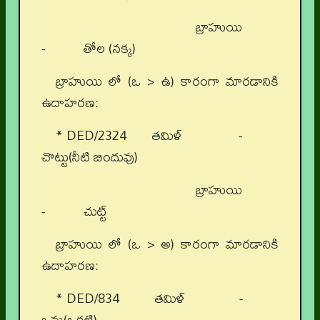
బ్రాహుయి
- తోల (నక్క)
బ్రాహుయి లో (ఒ > ఉ) కారంగా మారడానికి
ఉదాహరణ:
* DED/2324 తమిళ్ -
చొట్టు(నీటి బిందువు)
బ్రాహుయి
- చుట్ట్
బ్రాహుయి లో (ఒ > అ) కారంగా మారడానికి
ఉదాహరణ:
* DED/834 తమిళ్ -
ఒన్రు(ఒకటి)