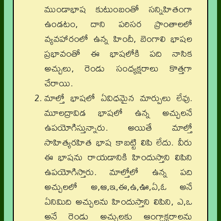
ముండాభాష కుటుంబంతో సన్నిహితంగా
ఉండటం, దాని పరిసర ప్రాంతాలలో
వ్యవహారంలో ఉన్న హిందీ, బెంగాలి భాషల
ప్రభావంతో ఈ భాషలోకి పది నాసిక
అచ్చులు, రెండు సంధ్యక్షరాలు కొత్తగా
చేరాయి.
మాల్తో భాషలో ఏవిధమైన మార్పులు లేవు.
మూలద్రావిడ భాషలో ఉన్న అచ్చులనే
ఉపయోగిస్తున్నారు. అయితే మాల్తో
సాహిత్యరహిత భాష కాబట్టి లిపి లేదు. వీరు
ఈ భాషను రాయడానికి హిందుస్తాని లిపిని
ఉపయోగిస్తారు. మాల్తోలో ఉన్న పది
అచ్చులలో అ,ఆ,ఇ,ఈ,ఉ,ఊ,ఏ,ఓ అనే
ఏనిమిది అచ్చులను హిందుస్తాని లిపిని, ఎ,ఒ
అనే రెండు అచ్చులకు ఆంగ్లాక్షరాలను