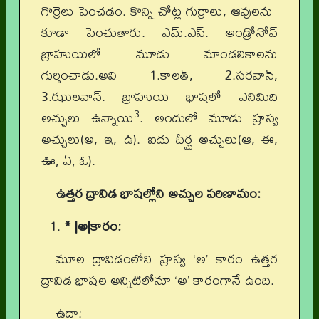
గొర్రెలు పెంచడం. కొన్ని చోట్ల గుర్రాలు, ఆవులను
కూడా పెంచుతారు. ఎమ్.ఎస్. అండ్రోనోవ్
బ్రాహుయిలో మూడు మాండలికాలను
గుర్తించాడు.అవి 1.కాలత్, 2.సరవాన్,
3.ఝులవాన్. బ్రాహుయి భాషలో ఎనిమిది
3
అచ్చులు ఉన్నాయి
. అందులో మూడు హ్రస్వ
అచ్చులు(అ, ఇ, ఉ). ఐదు దీర్ఘ అచ్చులు(ఆ, ఈ,
ఊ, ఏ, ఓ).
ఉత్తర ద్రావిడ భాషల్లోని అచ్చుల పరిణామం:
* |అ|కారం:
మూల ద్రావిడంలోని హ్రస్వ ‘అ’ కారం ఉత్తర
ద్రావిడ భాషల అన్నిటిలోనూ ‘అ’ కారంగానే ఉంది.
ఉదా: