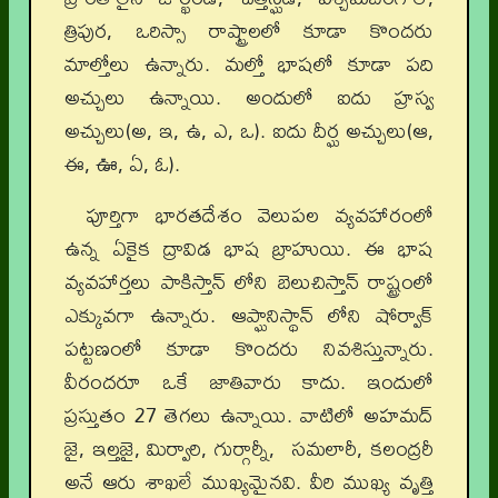
త్రిపుర, ఒరిస్సా రాష్ట్రాలలో కూడా కొందరు
మాల్తోలు ఉన్నారు. మల్తో భాషలో కూడా పది
అచ్చులు ఉన్నాయి. అందులో ఐదు హ్రస్వ
అచ్చులు(అ, ఇ, ఉ, ఎ, ఒ). ఐదు దీర్ఘ అచ్చులు(ఆ,
ఈ, ఊ, ఏ, ఓ).
పూర్తిగా భారతదేశం వెలుపల వ్యవహారంలో
ఉన్న ఏకైక ద్రావిడ భాష బ్రాహుయి. ఈ భాష
వ్యవహార్తలు పాకిస్తాన్ లోని బెలుచిస్తాన్ రాష్ట్రంలో
ఎక్కువగా ఉన్నారు. ఆప్ఘానిస్థాన్ లోని షోర్వాక్
పట్టణంలో కూడా కొందరు నివశిస్తున్నారు.
వీరందరూ ఒకే జాతివారు కాదు. ఇందులో
ప్రస్తుతం 27 తెగలు ఉన్నాయి. వాటిలో అహమద్
జై, ఇల్తజై, మిర్వారి, గుర్గార్నీ, సమలారీ, కలంద్రరీ
అనే ఆరు శాఖలే ముఖ్యమైనవి. వీరి ముఖ్య వృత్తి