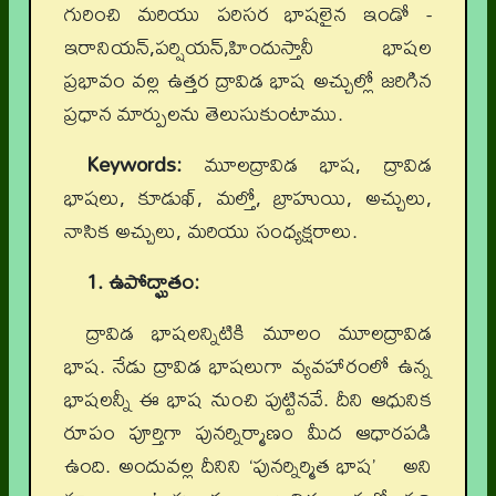
గురించి మరియు పరిసర భాషలైన ఇండో -
ఇరానియన్,పర్షియన్,హిందుస్తానీ భాషల
ప్రభావం వల్ల ఉత్తర ద్రావిడ భాష అచ్చుల్లో జరిగిన
ప్రధాన మార్పులను తెలుసుకుంటాము.
Keywords:
మూలద్రావిడ భాష, ద్రావిడ
భాషలు, కూడుఖ్, మల్తో, బ్రాహుయి, అచ్చులు,
నాసిక అచ్చులు, మరియు సంధ్యక్షరాలు.
1. ఉపోద్ఘాతం:
ద్రావిడ భాషలన్నిటికి మూలం మూలద్రావిడ
భాష. నేడు ద్రావిడ భాషలుగా వ్యవహారంలో ఉన్న
భాషలన్నీ ఈ భాష నుంచి పుట్టినవే. దీని ఆధునిక
రూపం పూర్తిగా పునర్నిర్మాణం మీద ఆధారపడి
ఉంది. అందువల్ల దీనిని ‘పునర్నిర్మిత భాష’ అని