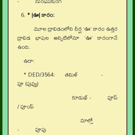
- నుంఘుషింగ్
* |ఊ| కారం:
మూల ద్రావిడంలోని దీర్ఘ ‘ఊ’ కారం ఉత్తర
ద్రావిడ భాషల అన్నిటిలోనూ ‘ఊ’ కారంగానే
ఉంది.
ఉదా:
* DED/3564: తమిళ్ -
పూ (పువ్వు)
కూడుఖ్ - పూప్
/ పూంప్
మాల్తో
- పూపు