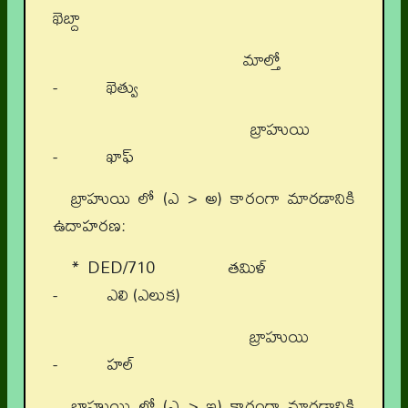
ఖెబ్దా
మాల్తో
- ఖెత్వు
బ్రాహుయి
- ఖాఫ్
బ్రాహుయి లో (ఎ > అ) కారంగా మారడానికి
ఉదాహరణ:
* DED/710 తమిళ్
- ఎలి (ఎలుక)
బ్రాహుయి
- హల్
బ్రాహుయి లో (ఎ > ఇ) కారంగా మారడానికి