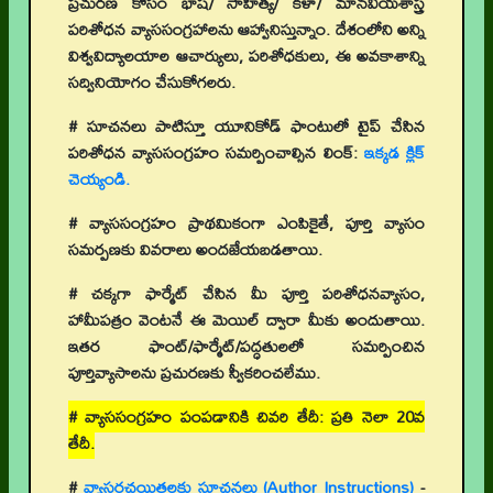
ప్రచురణ కోసం భాష/ సాహిత్య/ కళా/ మానవీయశాస్త్ర
పరిశోధన వ్యాససంగ్రహాలను ఆహ్వానిస్తున్నాం. దేశంలోని అన్ని
విశ్వవిద్యాలయాల ఆచార్యులు, పరిశోధకులు, ఈ అవకాశాన్ని
సద్వినియోగం చేసుకోగలరు.
# సూచనలు పాటిస్తూ యూనికోడ్ ఫాంటులో టైప్ చేసిన
పరిశోధన వ్యాససంగ్రహం సమర్పించాల్సిన లింక్:
ఇక్కడ క్లిక్
చెయ్యండి.
# వ్యాససంగ్రహం ప్రాథమికంగా ఎంపికైతే, పూర్తి వ్యాసం
సమర్పణకు వివరాలు అందజేయబడతాయి.
# చక్కగా ఫార్మేట్ చేసిన మీ పూర్తి పరిశోధనవ్యాసం,
హామీపత్రం వెంటనే ఈ మెయిల్ ద్వారా మీకు అందుతాయి.
ఇతర ఫాంట్/ఫార్మేట్/పద్ధతులలో సమర్పించిన
పూర్తివ్యాసాలను ప్రచురణకు స్వీకరించలేము.
# వ్యాససంగ్రహం పంపడానికి చివరి తేదీ: ప్రతి నెలా 20వ
తేదీ.
#
వ్యాసరచయితలకు సూచనలు (Author Instructions)
-