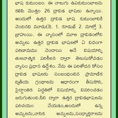
భాష కుటుంబం. ఈ నాలుగు ఉపకుటుంబాలను
కలిపి మొత్తం 26 ద్రావిడ భాషలు ఉన్నాయి.
అందులో ఉత్తర ద్రావిడ భాష కుటుంబానికి
చెందినవి మూడు(3). 1. కూడుఖ్ 2. మాల్తో 3.
బ్రాహుయి. ఈ వ్యాసంలో మూల ద్రావిడంలోని
అచ్చులు ఉత్తర ద్రావిడ భాషలలో ఏ విధంగా
పరిణామము చెందాయి అనే విషయాన్ని
తులనాత్మక పరిశీలన ద్వారా తెలుసుకోవడం
వ్యాసం ప్రధాన ఉద్ధేశం. నేను ఈ పరిశోధన కోసం
ద్రావిడ భాషలకు సంబంధించిన ప్రామాణిక
ద్వితీయ గ్రంథాలను ఆధారంగా తీసుకొని,
సైద్ధాంతిక పద్దతిలో విషయాన్ని వివరించడం
జరుగుతుంది.దీని ద్వారా ఉత్తర ద్రావిడభాషలను
పరిచయం చేయడం,అందులో ఉన్న
అచ్చులను,నాసిక అచ్చులను,సంధ్యాక్షరాలను