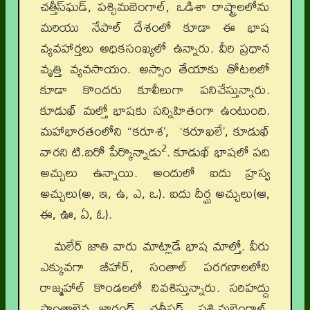
చత్తీస్‌ఘడ్‌, పశ్చిమబెంగాల్‌, ఒడిశా రాష్ట్రాలలోను
మరియు నేపాల్‌ దేశంలో కూడా ఈ భాష
వ్యవహార్తలు అధికసంఖ్యలో ఉన్నారు. వీరి ప్రధాన
వృత్తి వ్యవసాయం. అస్సాం తేయాకు తోటలలో
కూడా కొందరు కూలీలుగా పనిచేస్తున్నారు.
కూడుఖ్‌ మల్తో భాషకు సన్నిహితంగా ఉంటుంది.
మహాభారతంలోని “కరూశ’, ‘కరూఖలే’, కూడుఖ్‌
2
వారని టి.బరో పేర్కొన్నాడు
. కూడుఖ్‌ భాషలో పది
అచ్చులు ఉన్నాయి. అందులో ఐదు హ్రస్వ
అచ్చులు(అ, ఇ, ఉ, ఎ, ఒ). ఐదు దీర్ఘ అచ్చులు(ఆ,
ఈ, ఊ, ఏ, ఓ).
మలేర్ జాతి వారు మాట్లాడే భాష మాల్తో. వీరు
ఎక్కువగా బీహార్, సంతాల్ పరగణాలలోని
రాజ్మహాల్ కొండలలో నివశిస్తున్నారు. సరిహద్దు
ప్రాంతాలైన జార్ఖండ్, చత్తీస్ఘడ్, పశ్చిమబెంగాల్,