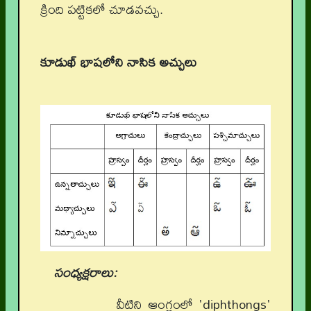
క్రింది పట్టికలో చూడవచ్చు.
కూడుఖ్‌ భాషలోని నాసిక అచ్చులు
సంధ్యక్షరాలు:
వీటిని ఆంగ్లంలో 'diphthongs'