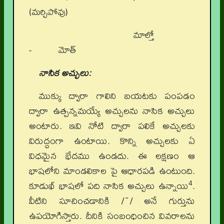
(మర్చిపోవు)
మాల్తో
- మోత్
నాసిక
అచ్చులు
:
ముక్కు ద్వారా గాలిని బయటకు పంపడం
ద్వారా ఉత్పన్నమయ్యే అచ్చులను నాసిక అచ్చులు
అంటారు. ఇవి నోటి ద్వారా పలికే అచ్చులకు
విరుద్ధంగా ఉంటాయి. కొన్ని అచ్చులకు ఏ
విధమైన భేదము ఉండదు. ఈ లక్షణం ఆ
భాషలోని మాండలికాల పై ఆధారపడి ఉంటుంది.
4
కూడుఖ్‌ భాషలో పది నాసిక అచ్చులు ఉన్నాయి
.
వీటిని సూచించడానికి /~/ అనే గుర్తును
ఉపయోగిస్తారు. దీనికి సంబంధించిన వివరాలను