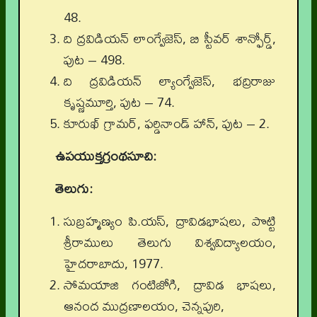
48.
ది ద్రవిడియన్ లాంగ్వేజెస్, బి స్టీవర్ శాన్ఫోర్డ్,
పుట – 498.
ది ద్రవిడియన్ ల్యాంగ్వేజెస్, భద్రిరాజు
కృష్ణమూర్తి, పుట – 74.
కూరుఖ్ గ్రామర్, ఫర్డినాండ్ హాన్, పుట – 2.
ఉపయుక్తగ్రంథసూచి
:
తెలుగు:
సుబ్రహ్మణ్యం పి.యస్, ద్రావిడభాషలు, పొట్టి
శ్రీరాములు తెలుగు విశ్వవిద్యాలయం,
హైదరాబాదు, 1977.
సోమయాజి గంటిజోగి, ద్రావిడ భాషలు,
ఆనంద ముద్రణాలయం, చెన్నపురి,