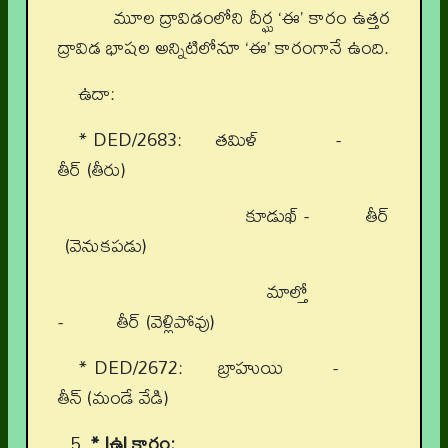
మూల ద్రావిడంలోని దీర్ఘ ‘ఈ’ కారం ఉత్తర
ద్రావిడ భాషల అన్నిటిలోనూ ‘ఈ’ కారంగానే ఉంది.
ఉదా:
* DED/2683: తమిళ్ -
తీర్ (తీరు)
కూడుఖ్ - తీర్
(వెనుకపడు)
మాల్తో
- తీర్ (వెళ్లిపోవు)
* DED/2672: బ్రాహుయి -
తీన్ (మండే వేడి)
* |ఉ| కారం: