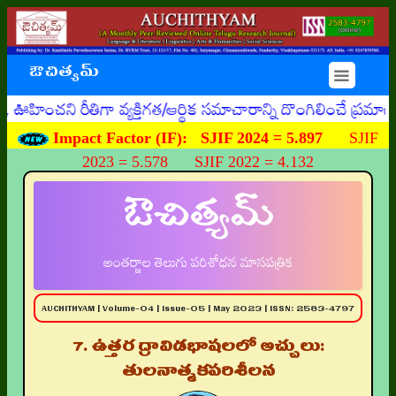
ఔచిత్యమ్
☰
ి రీతిగా వ్యక్తిగత/ఆర్థిక సమాచారాన్ని దొంగిలించే ప్రమాదకర
Impact Factor (IF):
SJIF 2024 = 5.897
SJIF
2023 = 5.578 SJIF 2022 = 4.132
ఔచిత్యమ్
అంతర్జాల తెలుగు పరిశోధన మాసపత్రిక
AUCHITHYAM | Volume-04 | Issue-05 | May 2023 | ISSN: 2583-4797
7. ఉత్తర ద్రావిడభాషలలో అచ్చులు:
తులనాత్మకపరిశీలన