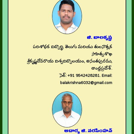
జి. బాలకృష్ణ
పరిశోధక విద్యార్థి, తెలుగు మరియు తులనాత్మక
సాహిత్యశాఖ
శ్రీకృష్ణదేవరాయ విశ్వవిద్యాలయం, అనంతపురము,
ఆంధ్రప్రదేశ్.
సెల్: +91 9542428281. Email:
balakrishna6032@gmail.com
ఆచార్య జి. నరసింహన్