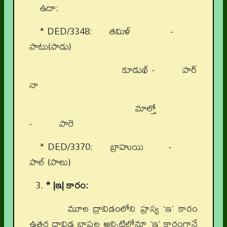
ఉదా:
* DED/3348: తమిళ్ -
పాటు(పాడు)
కూడుఖ్ - పార్
నా
మాల్తో
- పారె
* DED/3370: బ్రాహుయి -
పాల్ (పాలు)
* |ఇ| కారం:
మూల ద్రావిడంలోని హ్రస్వ ‘ఇ’ కారం
ఉత్తర ద్రావిడ భాషల అన్నిటిలోనూ ‘ఇ’ కారంగానే