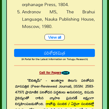
orphanage Press, 1804.
Andronov MS, The Brahui
Language, Nauka Publishing House,
Moscow, 1980.
View all
పరిశోధకమిత్ర
(A Portal for the Latest Information on Telugu Research)
Call for Papers
"ఔచిత్యమ్" - అంతర్జాల తెలుగు పరిశోధన
మాసపత్రిక (Peer-Reviewed Journal), [ISSN: 2583-
4797] ప్రామాణిక పరిశోధన పద్ధతులు అనుసరిస్తూ, విషయ
వైవిధ్యంతో రాసిన వ్యాసాల ప్రచురణే లక్ష్యంగా
నిర్వహింపబడుతోంది.
రాబోవు సంచిక / ఏదైనా సంచికల్లో