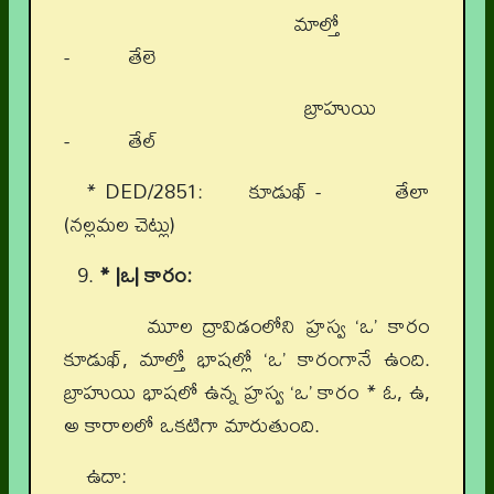
మాల్తో
- తేలె
బ్రాహుయి
- తేల్
* DED/2851: కూడుఖ్ - తేలా
(నల్లమల చెట్లు)
* |ఒ| కారం:
మూల ద్రావిడంలోని హ్రస్వ ‘ఒ’ కారం
కూడుఖ్, మాల్తో భాషల్లో ‘ఒ’ కారంగానే ఉంది.
బ్రాహుయి భాషలో ఉన్న హ్రస్వ ‘ఒ’ కారం * ఓ, ఉ,
అ కారాలలో ఒకటిగా మారుతుంది.
ఉదా: