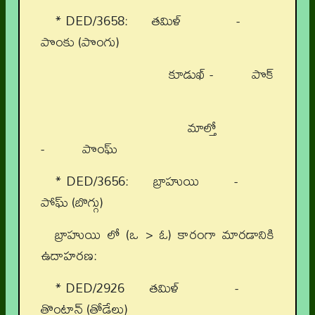
* DED/3658: తమిళ్ -
పొంకు (పొంగు)
కూడుఖ్ - పొక్
మాల్తో
- పొంఘ్
* DED/3656: బ్రాహుయి -
పోఘ్ (బొగ్గు)
బ్రాహుయి లో (ఒ > ఓ) కారంగా మారడానికి
ఉదాహరణ:
* DED/2926 తమిళ్ -
తొంటాన్ (తోడేలు)