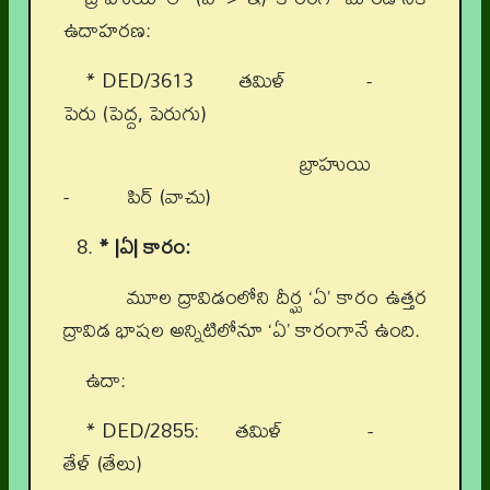
ఉదాహరణ:
* DED/3613 తమిళ్ -
పెరు (పెద్ద, పెరుగు)
బ్రాహుయి
- పిర్ (వాచు)
* |ఏ| కారం:
మూల ద్రావిడంలోని దీర్ఘ ‘ఏ’ కారం ఉత్తర
ద్రావిడ భాషల అన్నిటిలోనూ ‘ఏ’ కారంగానే ఉంది.
ఉదా:
* DED/2855: తమిళ్ -
తేళ్ (తేలు)