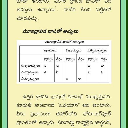
కూడా అంటారు. మూల ద్రావిడ భాషలో పది
1
అచ్చులు ఉన్నాయి
. వాటిని కింది పట్టికలో
చూడవచ్చు.
మూలద్రావిడ భాషలో అచ్చులు
ఉత్తర ద్రావిడ భాషల్లో కూడుఖ్ ముఖ్యమైనది.
కూడుఖ్‌ జాతివారిని 'ఒడయాన్‌” అని అంటారు.
వీరు ప్రధానంగా బీహార్‌లోని ఛోటానాగ్‌పూర్‌
ప్రాంతంలో ఉన్నారు. సరిహద్దు రాష్ట్రాలైన జార్ఖండ్‌,