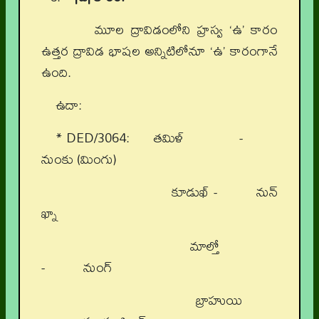
మూల ద్రావిడంలోని హ్రస్వ ‘ఉ’ కారం
ఉత్తర ద్రావిడ భాషల అన్నిటిలోనూ ‘ఉ’ కారంగానే
ఉంది.
ఉదా:
* DED/3064: తమిళ్ -
నుంకు (మింగు)
కూడుఖ్ - నున్
ఖ్నా
మాల్తో
- నుంగ్
బ్రాహుయి