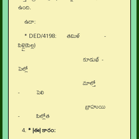
ఉంది.
ఉదా:
* DED/4198: తమిళ్ -
పిళ్లై(పిల్ల)
కూడుఖ్ -
పెల్లో
మాల్తో
- పెలి
బ్రాహుయి
- పిల్లోత
* |ఈ| కారం: