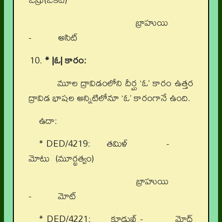
బ్రాహుయి
- అసిట్
* |ఓ| కారం:
మూల ద్రావిడంలోని దీర్ఘ ‘ఓ’ కారం ఉత్తర
ద్రావిడ భాషల అన్నిటిలోనూ ‘ఓ’ కారంగానే ఉంది.
ఉదా:
* DED/4219: తమిళ్ -
మోటు (మూర్ఖత్వం)
బ్రాహుయి
- మోట్
* DED/4221: కూడుఖ్ - మోద్