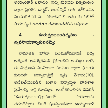
అయ్యంకాళీ నినాదం “విద్య మరియు ఐక్యమత్యం
ద్వారా ప్రగతి”. డాక్టర్. అంబేద్కర్ గారి “బోధించు,
సంఘటితపరుచు, పోరాడు” నినాదం కు దీనితో
సారూప్యత ఉండడం గమనించదగిన విషయం.
4. ఊరుత్తంబలంఉద్యమం -
వ్యవసాయకార్మికులసమ్మె:
సామాజిక హోదా పెంచుకోవడానికి విద్య
అత్యంత ఆవశ్యకమని గ్రహించిన అయ్యం కాళీ,
ఈ సాధుజన పరిపాలనా సంఘం ద్వారా పులయ
కులంలొ విద్యావ్యాప్తికి కృషి చేశాడు[10].
అణిచివేయబడిన కులాల విద్యార్థుల పాఠశాల
ప్రవేశాన్ని అగ్ర కులస్తులు అంగీకరించలేక చివరికి
“ఊరుత్తంబలం”గ్రామంలో పాఠశాలను
తగలబెట్టారు. దీనికి ప్రతిస్పందనగా అయ్యంకాళి