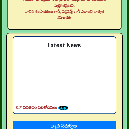
వ్యక్తిగతమైనవి.
వాటికి సంపాదకులు గానీ, పబ్లిషర్స్ గానీ ఎలాంటి బాధ్యత
వహించరు.
Latest News
👉 నవతరం పరిశోధనలు
👉 Current Issue
👉 Call for Papers
వ్యాస సమర్పణ
👉 Author Guidelines