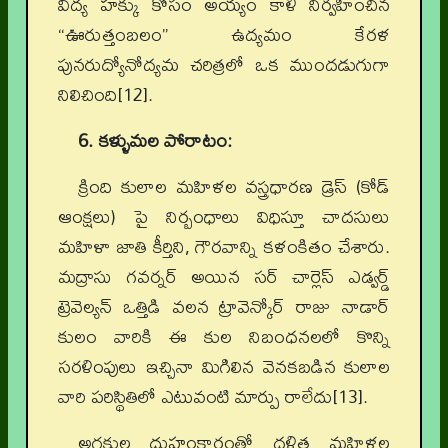
విద్య హక్కు కోసం అయ్యం కాళీ నిర్వహించిన
“ఊరుత్తంబలం” ఉద్యమం కేరళ
పునరుద్యోనోద్యమ చరిత్రలో ఒక ముందడుగుగా
నిలిచింది[12].
6. కళ్ళుమల పోరాటం:
క్రింది కులాల మహిళల వస్త్రధారణ డ్రెస్ (కోడ్
ఆంక్షలు) పై నిర్బంధాలు విధిస్తూ చాదసులు
మహిళా జాతి కీర్తిని, గౌరవాన్ని కళంకితం చేశారు.
మద్రాసు గవర్నర్ అయిన సర్ చార్లెస్ ఎడ్వర్డ్
ట్రెవెల్యన్ ఒత్తిడి వలన ట్రావెన్కోర్ రాజు నాడార్
కులం వారికి ఈ కుల నిబంధనలలో కొన్ని
సరళింపులు ఇచ్చినా మిగిలిన వెనకబడిన కులాల
వారి పరిస్థితిలో ఎటువంటి మార్పు రాలేదు[13].
అగ్రకుల దుహంకారంతో దళిత మహిళల