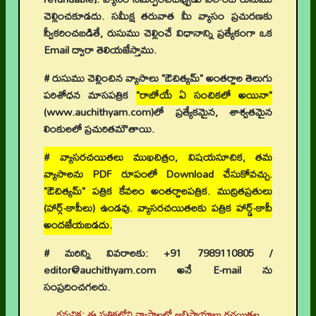
చెల్లించకూడదు. సమీక్ష తరువాత మీ వ్యాసం ప్రచురణకు
స్వీకరించబడితే, రుసుము చెల్లించే విధానాన్ని ప్రత్యేకంగా ఒక
Email ద్వారా తెలియజేస్తాము.
# రుసుము చెల్లించిన వ్యాసాలు "ఔచిత్యమ్" అంతర్జాల తెలుగు
పరిశోధన మాసపత్రిక
"రాబోయే ఏ సంచికలో అయినా"
(www.auchithyam.com)లో ప్రత్యేకమైన, శాశ్వతమైన
లింకులలో ప్రచురితమౌతాయి.
# వ్యాసరచయితలు ముఖచిత్రం, విషయసూచిక, తమ
వ్యాసాలను PDF రూపంలో Download చేసుకోవచ్చు.
"ఔచిత్యమ్" పత్రిక కేవలం అంతర్జాలపత్రిక. ముద్రితప్రతులు
(హార్డ్-కాపీలు) ఉండవు. వ్యాసరచయితలకు పత్రిక హార్డ్-కాపీ
అందజేయబడదు.
# మరిన్ని వివరాలకు: +91 7989110805 /
editor@auchithyam.com అనే E-mail ను
సంప్రదించగలరు.
గమనిక: ఈ పత్రికలోని వ్యాసాలలో అభిప్రాయాలు రచయితల