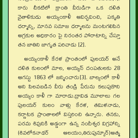
కారు చీకటిలో క్రాంతి వీరుడిగా ఒక దళిత
వైతాళికుడు అయ్యంకాళీ ఆవిర్భవించి, పకృతి
ధర్మాన్ని, మానవ సమాజ ధర్మాలను మంటగలిపిన
అగ్రకుల అధికారం పై నిరంతర పోరాటాన్ని చేస్తూ
తన జాతిని జాగృత పరిచాడు [2].
అయ్యంకాళీ కేరళ ప్రాంతంలో పులయర్ అనే
దళిత కులంలో మాల, అయ్యన్ దంపతులకు 28
ఆగస్టు 1863 లో జన్మించారు[3]. బాల్యంలో కాళీ
అని పిలవబడిన వీరు తండ్రి పేరును కలుపుకొని
అయ్యం కాళీ గా మారాడు.ద్రావిడ మూలాలు గల
పులయర్ కులం వాళ్లు కేరళ, తమిళనాడు,
కర్ణాటక ప్రాంతాలలో విస్తరించి ఉన్నారు. తనకు,
పరమ శివునికి అడ్డంగా ఉన్న నందీశ్వర విగ్రహాన్ని
(శివలోకనాథర్ ఆలయం,తిరుపున్కూర్)ఆత్మ