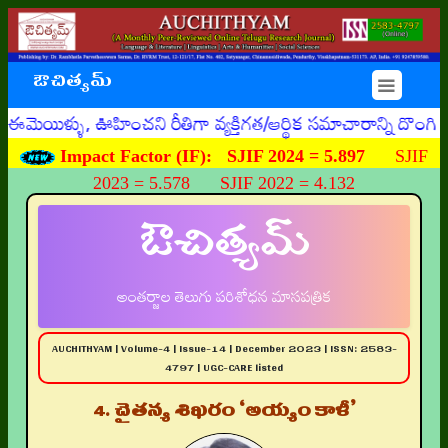
ఔచిత్యమ్
☰
, ఊహించని రీతిగా వ్యక్తిగత/ఆర్థిక సమాచారాన్ని దొంగిలించే 
Impact Factor (IF):
SJIF 2024 = 5.897
SJIF
2023 = 5.578 SJIF 2022 = 4.132
ఔచిత్యమ్
అంతర్జాల తెలుగు పరిశోధన మాసపత్రిక
AUCHITHYAM | Volume-4 | Issue-14 | December 2023 | ISSN: 2583-
4797 | UGC-CARE listed
4. చైతన్య శిఖరం ‘అయ్యం కాళీ’