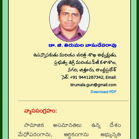
డా. జి. తిరుమల వాసుదేవరావు
ఉపన్యాసకుడు మరియు చరిత్ర శాఖ అధ్యక్షుడు,
ప్రభుత్వ డిగ్రీ మరియు పీజీ కళాశాల,
నగరి, చిత్తూరు, ఆంధ్రప్రదేశ్
సెల్: +91 9441287342, Email:
tirumala.gun@gmail.com
Download PDF
వ్యాససంగ్రహం:
సామాజిక అసమానతలు ఉన్న దేశం
మేధోపరంగాను, ఆర్థికంగాను అభ్యున్నతి