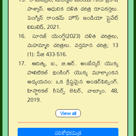
పాశ్వాన్. ఆధునిక దళిత చరిత్ర రూపకర్తలు.
పెంగ్విన్ రాండమ్ హౌస్ ఇండియా ప్రైవేట్
లిమిటెడ్, 2021.
సూరజ్ యెంగ్డే(2023) దళిత చరిత్రలు,
మహమ్మారి చరిత్రలు. వర్తమాన చరిత్ర; 13
(1): పేజి 433-516.
ఆదిత్య, ఐ., బి.ఆర్. అంబేద్కర్ యొక్క
పొలిటికల్ థింకింగ్ యొక్క మూల్యాంకన
అధ్యయనం: ఒక క్లిష్టమైన అండర్‌పిన్నింగ్.
హిస్టారికల్ రీసెర్చ్ లెటర్, వాల్యూం. 48,
2019.
View all
పరిశోధకమిత్ర