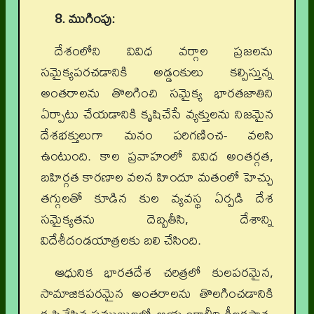
8. ముగింపు:
దేశంలోని వివిధ వర్గాల ప్రజలను
సమైక్యపరచడానికి అడ్డంకులు కల్పిస్తున్న
అంతరాలను తొలగించి సమైక్య భారతజాతిని
ఏర్పాటు చేయడానికి కృషిచేసే వ్యక్తులను నిజమైన
దేశభక్తులుగా మనం పరిగణించ- వలసి
ఉంటుంది. కాల ప్రవాహంలో వివిధ అంతర్గత,
బహిర్గత కారణాల వలన హిందూ మతంలో హెచ్చు
తగ్గులతో కూడిన కుల వ్యవస్థ ఏర్పడి దేశ
సమైక్యతను దెబ్బతీసి, దేశాన్ని
విదేశీదండయాత్రలకు బలి చేసింది.
ఆధునిక భారతదేశ చరిత్రలో కులపరమైన,
సామాజికపరమైన అంతరాలను తొలగించడానికి