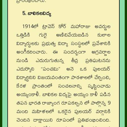
ప్రారంభించారు.
5. బాలికలవిద్య
1914లో ట్రావెన్ కోర్ మహారాజు అవర్ణుల
ఒత్తిడికి గురై అణిచివేయబడిన కులాల
విద్యార్థులకు ప్రభుత్వ విద్యా సంస్థలలో ప్రవేశానికి
అంగీకరించారు. ఈ సందర్భంగా అగ్రవర్ణాల
నుండి ఎదురుగుతున్న తీవ్ర ప్రతిఘటనను
ఎదుర్కొని “పంచమి” అనె ఒక పులయర్
విద్యార్థినిని విజయవంతంగా పాఠశాలలో చేర్పించి,
కేరళ ప్రాంతంలో సంచలనాన్ని సృష్టించాడు
అయ్యంకాళీ. బాలికల విద్యపై అయ్యం కాళీ పడిన
తపన భారత రాజ్యాంగ రూపకల్పన లో పాల్గొన్న 9
మంది మహిళలలో ఒకరైన పులయర్ వర్గానికి
చెందిన దాక్షాయిని రూపంలో ప్రతిభంభించింది.