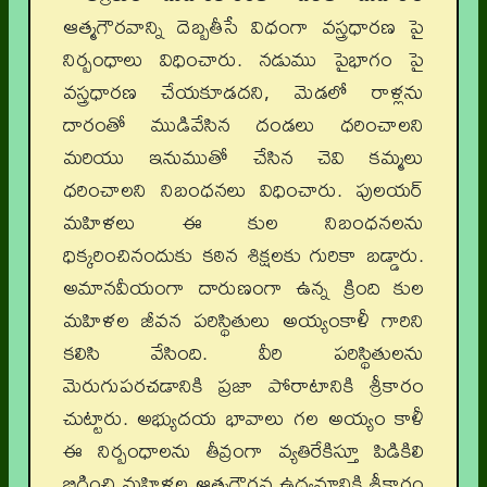
ఆత్మగౌరవాన్ని దెబ్బతీసే విధంగా వస్త్రధారణ పై
నిర్బంధాలు విధించారు. నడుము పైభాగం పై
వస్త్రధారణ చేయకూడదని, మెడలో రాళ్లను
దారంతో ముడివేసిన దండలు ధరించాలని
మరియు ఇనుముతో చేసిన చెవి కమ్మలు
ధరించాలని నిబంధనలు విధించారు. పులయర్
మహిళలు ఈ కుల నిబంధనలను
ధిక్కరించినందుకు కఠిన శిక్షలకు గురికా బడ్డారు.
అమానవీయంగా దారుణంగా ఉన్న క్రింది కుల
మహిళల జీవన పరిస్థితులు అయ్యంకాళీ గారిని
కలిసి వేసింది. వీరి పరిస్థితులను
మెరుగుపరచడానికి ప్రజా పోరాటానికి శ్రీకారం
చుట్టారు. అభ్యుదయ భావాలు గల అయ్యం కాళీ
ఈ నిర్బంధాలను తీవ్రంగా వ్యతిరేకిస్తూ పిడికిలి
బిగించి మహిళల ఆత్మగౌరవ ఉద్యమానికి శ్రీకారం