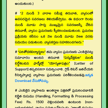
అందుతుంది.)
#
“2 నుండి 3 వారాల సమీక్ష తరువాత, వ్యాసంలో
అవసరమైన సవరణలు తెలియజేస్తాము. ఈ విధంగా రెండు
నుండి మూడు సార్లు ముఖ్యమైన సవరణలన్నీ చేసిన
తరువాతే, వ్యాసం ప్రచురణకు స్వీకరించబడుతుంది. ప్రచురణ
ప్రక్రియకు కనీసం ఒక నెల నుండి మూడు నెలల వరకు
సమయం పడుతుంది. వ్యాసకర్తలు సహకరించగలరు.”
#
“పరిశోధకవిద్యార్థులు”
తమ వ్యాసం ప్రచురణకు ఎంపికైనట్టు
సమాచారం అందిన తరువాత
“పర్యవేక్షకుల” నుండి
నిర్దేశించిన ఫార్మేట్లో "యోగ్యతాపత్రం"
[Letter of
Support]
తప్పనిసరిగా సమర్పించాలి. గైడ్ లెటర్ జతచేయని
రీసెర్చిస్కాలర్ల వ్యాసాలు ప్రచురణకు పరిశీలించబడవు.
ఇక్కడ
Download చేసుకోవచ్చు.
# ఎంపికైన వ్యాసాలను అంతర్జాల పత్రికలో ప్రచురించడానికి
నిర్ణీత రుసుము (Handling, Formatting & Processing
Fee) Rs. 1500 చెల్లించవలసి ఉంటుంది [non-
refundable]. వ్యాసం సమర్పించేటప్పుడు ఎలాంటి రుసుము