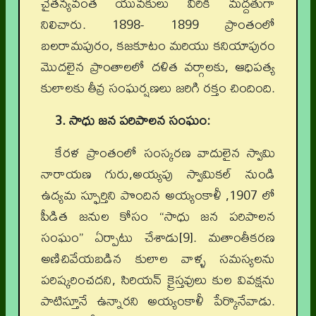
చైతన్యవంత యువకులు వీరికి మద్దతుగా
నిలిచారు. 1898- 1899 ప్రాంతంలో
బలరామపురం, కజకూటం మరియు కనియాపురం
మొదలైన ప్రాంతాలలో దళిత వర్గాలకు, ఆధిపత్య
కులాలకు తీవ్ర సంఘర్షణలు జరిగి రక్తం చిందింది.
3. సాధు జన పరిపాలన సంఘం:
కేరళ ప్రాంతంలో సంస్కరణ వాదులైన స్వామి
నారాయణ గురు,అయ్యపు స్వామికల్ నుండి
ఉద్యమ స్ఫూర్తిని పొందిన అయ్యంకాళీ ,1907 లో
పీడిత జనుల కోసం “సాధు జన పరిపాలన
సంఘం” ఏర్పాటు చేశాడు[9]. మతాంతీకరణ
అణిచివేయబడిన కులాల వాళ్ళ సమస్యలను
పరిష్కరించదని, సిరియన్ క్రైస్తవులు కుల వివక్షను
పాటిస్తూనే ఉన్నారని అయ్యంకాళీ పేర్కొనేవాడు.