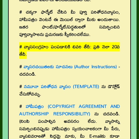
# చక్కగా ఫార్మేట్ చేసిన మీ పూర్తి పరిశోధనవ్యాసం,
హామీపత్రం వెంటనే ఈ మెయిల్ ద్వారా మీకు అందుతాయి.
ఇతర ఫాంట్/ఫార్మేట్/పద్ధతులలో సమర్పించిన
పూర్తివ్యాసాలను ప్రచురణకు స్వీకరించలేము.
# వ్యాససంగ్రహం పంపడానికి చివరి తేదీ: ప్రతి నెలా 20వ
తేదీ.
#
వ్యాసరచయితలకు సూచనలు (Author Instructions)
-
చదవండి.
#
నమూనా పరిశోధన వ్యాసం (TEMPLATE)
ను డౌన్లోడ్
చేసుకోవచ్చు.
#
హామీపత్రం (COPYRIGHT AGREEMENT AND
AUTHORSHIP RESPONSIBILITY)
ను చదవండి.
(నింపి పంపాల్సిన అవసరం లేదు. వ్యాసాన్ని
సమర్పించినప్పుడు హామీపత్రం స్వయంచాలకంగా మీ పేరు,
వ్యాసవివరాలతో సిద్ధమై మాకు, మీ E-mailకు కూడా