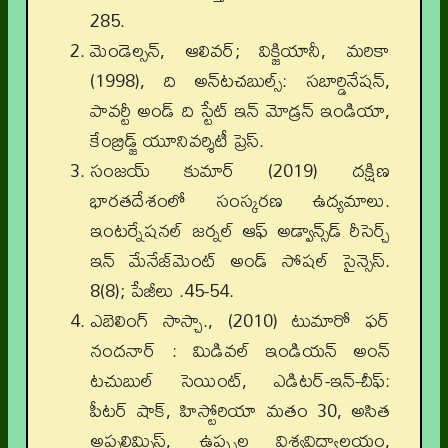
285.
మెండెల్సన్, ఆలివర్; విక్జియానీ, మరికా
(1998), ది అన్‌టచబుల్స్: సబార్డినేషన్,
పావర్టీ అండ్ ది స్టేట్ ఇన్ మోడ్రన్ ఇండియా,
కేంబ్రిడ్జ్ యూనివర్శిటీ ప్రెస్.
సంజయ్ కుమార్ (2019) దక్షిణ
భారతదేశంలో సంస్కరణ ఉద్యమాలు.
ఇంటర్నేషనల్ జర్నల్ ఆఫ్ అడ్వాన్స్‌డ్ రీసెర్చ్
ఇన్ మేనేజ్‌మెంట్ అండ్ సోషల్ సైన్సెస్.
8(8); పేజీలు .45-54.
ఎబెలింగ్ సాస్చా., (2010) టుమారో ఫర్
నందనార్ : మిడివల్ ఇండియన్ అంన్
టచుబుల్ సెయింట్, ఎడిటర్-ఇన్-చీఫ్:
పీటర్ షాక్, హిస్టోరియా మతం 30, అసిత
అప్సలిమ్సిస్, ఉప్ప్సల విశ్వవిద్యాలయం,