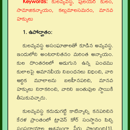
Keywords:
కులవ్యవస్థ, పులయర్ కులం,
సామాజికన్యాయం, కల్లుమాలసమరం, మానవ
హక్కులు
1. ఉపోద్ఘాతం:
కులవ్యవస్థ అసంఘాతాలతో కూడిన అవ్యవస్థ.
ఇందులోని అంటరానితనం మరింత అన్యాయం.
కుల దొంతరలలో అడుగున ఉన్న పంచము
కులాలపై అమానవీయ నిబంధనలు విధించి, వారి
ఆర్థిక మూలాలను బలహీనపరిచి, మానవ
హక్కులు నిరాకరించి, వారిని జంతువుల స్థాయికి
తీసుకువచ్చారు.
కులవ్యవస్థ కరుడుగట్టి కాటిన్యాన్ని కనపరిచిన
కేరళ ప్రాంతంలో ట్రావెన్ కోర్ సంస్థానం పిచ్చి
సంప్రదాయాల ఆశ్రమంగా పేరు పొందింది[1].