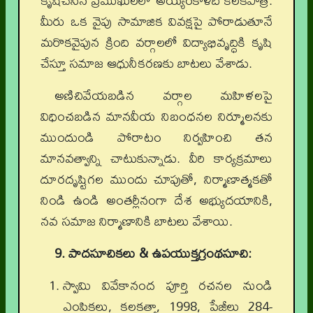
కృషిచేసిన ప్రముఖులలో అయ్యంకాళీది కీలకపాత్ర.
మీరు ఒక వైపు సామాజిక వివక్షపై పోరాడుతూనే
మరొకవైపున క్రింది వర్గాలలో విద్యాభివృద్ధికి కృషి
చేస్తూ సమాజ ఆధునీకరణకు బాటలు వేశాడు.
అణిచివేయబడిన వర్గాల మహిళలపై
విధించబడిన మానవీయ నిబంధనల నిర్మూలనకు
ముందుండి పోరాటం నిర్వహించి తన
మానవత్వాన్ని చాటుకున్నాడు. వీరి కార్యక్రమాలు
దూరదృష్టిగల ముందు చూపుతో, నిర్మాణాత్మకతో
నిండి ఉండి అంతర్లీనంగా దేశ అభ్యుదయానికి,
నవ సమాజ నిర్మాణానికి బాటలు వేశాయి.
9. పాదసూచికలు & ఉపయుక్తగ్రంథసూచి:
స్వామి వివేకానంద పూర్తి రచనల నుండి
ఎంపికలు, కలకత్తా, 1998, పేజీలు 284-