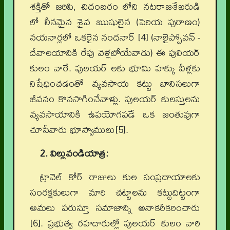
శక్తితో జరిపి, చిదంబరం లోని నటరాజశేఖరుడి
లో లీనమైన శైవ ఋషులైన (పెరియ పురాణం)
నయనార్లలో ఒకరైన నందనార్ [4] (నాలైప్పోవన్ -
దేవాలయానికి రేపు వెళ్లబోయేవాడు) ఈ పులియర్
కులం వారే. పులయర్ లకు భూమి హక్కు వీళ్లకు
నిషేధించడంతో వ్యవసాయ కట్టు బానిసలుగా
జీవనం కొనసాగించేవాళ్లు. పులయర్ కులస్తులను
వ్యవసాయానికి ఉపయోగపడే ఒక జంతువుగా
చూసేవారు భూస్వాములు[5].
2. విల్లువండియాత్ర:
ట్రావెల్ కోర్ రాజులు కుల సంప్రదాయాలకు
సంరక్షకులుగా మారి చట్టాలను కట్టుదిట్టంగా
అమలు పరుస్తూ సమాజాన్ని అనాకరీకరించారు
[6]. ప్రభుత్వ రహదారుల్లో పులయర్ కులం వారి