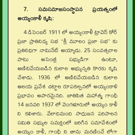
7. సమసమాజసంస్థాపన ప్రయత్నంలో
అయ్యంకాళీ కృషి:
4 డిసెంబర్ 1911 లో అయ్యంకాళీ ట్రావెన్ కోర్
ప్రజా ప్రాతినిధ్య సభ “శ్రీ మూలం ప్రజా సభ” కు
ప్రతినిధిగా నామినేట్ అయ్యాడు. 25 సంవత్సరాల
పాటు అసెంబ్లీ సభ్యుడిగా ఉంటూ,
అణిచివేయబడిన కులాల అభ్యున్నతి కొరకు కృషి
చేశాడు. 1936 లో అణిచివేయబడిన కులాల
ఆలయ ప్రవేశ చట్టాల రూపకల్పనలో అయ్యంకాళి
ప్రభావం అపారమైనది. జాతిపిత మహాత్మ గాంధీ
14 జనవరి 1937 లో వెంగళూరులో అయ్యం కాళీ
ని కలిశారు. వేలాదిమంది సాధుజన పరిపాలన
సమితి సభ్యుల సమక్షంలో జరిగిన సమావేశంలో
అయ్యం కాళీ, గాంధీ ని తాను మరణించే లోగా