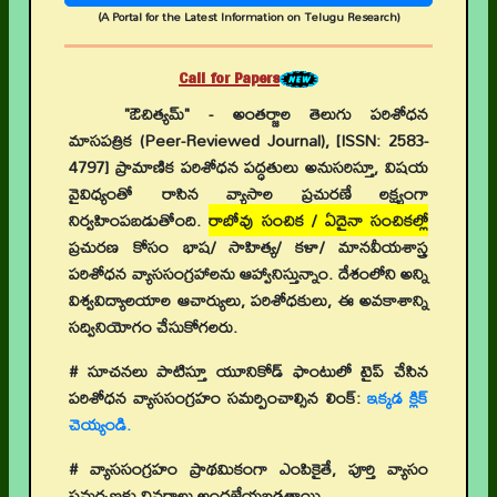
(A Portal for the Latest Information on Telugu Research)
Call for Papers
"ఔచిత్యమ్" - అంతర్జాల తెలుగు పరిశోధన
మాసపత్రిక (Peer-Reviewed Journal), [ISSN: 2583-
4797] ప్రామాణిక పరిశోధన పద్ధతులు అనుసరిస్తూ, విషయ
వైవిధ్యంతో రాసిన వ్యాసాల ప్రచురణే లక్ష్యంగా
నిర్వహింపబడుతోంది.
రాబోవు సంచిక / ఏదైనా సంచికల్లో
ప్రచురణ కోసం భాష/ సాహిత్య/ కళా/ మానవీయశాస్త్ర
పరిశోధన వ్యాససంగ్రహాలను ఆహ్వానిస్తున్నాం. దేశంలోని అన్ని
విశ్వవిద్యాలయాల ఆచార్యులు, పరిశోధకులు, ఈ అవకాశాన్ని
సద్వినియోగం చేసుకోగలరు.
# సూచనలు పాటిస్తూ యూనికోడ్ ఫాంటులో టైప్ చేసిన
పరిశోధన వ్యాససంగ్రహం సమర్పించాల్సిన లింక్:
ఇక్కడ క్లిక్
చెయ్యండి.
# వ్యాససంగ్రహం ప్రాథమికంగా ఎంపికైతే, పూర్తి వ్యాసం
సమర్పణకు వివరాలు అందజేయబడతాయి.