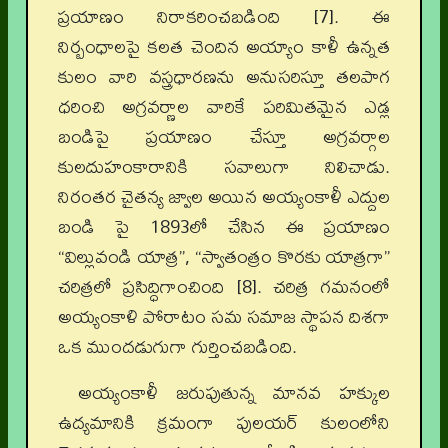
ప్రయాణం నిరాకరించబడింది [7]. ఈ
నిర్బంధాలపై కలత చెందిన అయ్యాం కాళీ ఉన్నత
కులం వారి వస్త్రధారణను అనుసరిస్తూ తలపాగ
ధరించి అగ్రవర్ణాల వారికే పరిమితమైన ఎడ్ల
బండిపై ప్రయాణం చేస్తూ అగ్రవర్గాల
కులదుహంకారానికి సవాలుగా నిలిచాడు.
నిరంతర చైతన్య జ్వాల అయిన అయ్యంకాళీ ఎద్దుల
బండి పై 1893లో చేసిన ఈ ప్రయాణం
“విల్లువండి యాత్ర”, “స్వాతంత్రం కొరకు యాత్రగా”
చరిత్రలో ప్రసిద్ధిగాంచింది [8]. చరిత్ర గమనంలో
అయ్యంకాళి పోరాటం సమ సమాజ స్థాపన దిశగా
ఒక ముందడుగుగా గుర్తించబడింది.
అయ్యంకాళీ జరుపుతున్న మానవ హక్కుల
ఉద్యమానికి క్రమంగా పులయర్ కులంలోని