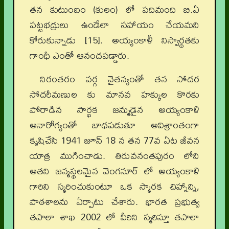
తన కుటుంబం (కులం) లో పదిమంది బి.ఏ
పట్టభద్రులు ఉండేలా సహాయం చేయమని
కోరుకున్నాడు [15]. అయ్యంకాళీ నిస్వార్థతకు
గాంధీ ఎంతో ఆనందపడ్డారు.
నిరంతరం వర్గ చైతన్యంతో తన సోదర
సోదరీమణుల కు మానవ హక్కుల కొరకు
పోరాడిన సార్థక జన్ముడైన అయ్యంకాళి
అనారోగ్యంతో బాధపడుతూ అవిశ్రాంతంగా
కృషిచేసి 1941 జూన్ 18 న తన 77వ ఏట జీవన
యాత్ర ముగించాడు. తిరువనంతపురం లోని
అతని జన్మస్థలమైన వెంగనూర్ లో అయ్యంకాళి
గారిని స్మరించుకుంటూ ఒక స్మారక చిహ్నాన్ని,
పాఠశాలను ఏర్పాటు చేశారు. భారత ప్రభుత్వ
తపాలా శాఖ 2002 లో వీరిని స్మరిస్తూ తపాలా