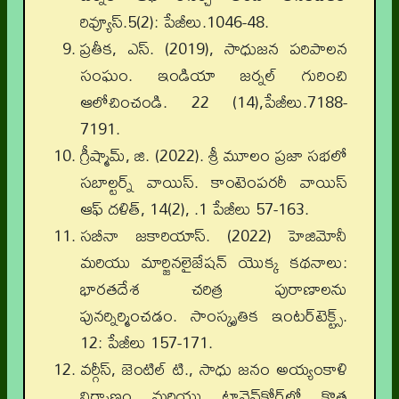
రివ్యూస్.5(2): పేజీలు.1046-48.
ప్రతీక, ఎస్. (2019), సాధుజన పరిపాలన
సంఘం. ఇండియా జర్నల్ గురించి
ఆలోచించండి. 22 (14),పేజీలు.7188-
7191.
గ్రీష్మామ్, జి. (2022). శ్రీ మూలం ప్రజా సభలో
సబాల్టర్న్ వాయిస్. కాంటెంపరరీ వాయిస్
ఆఫ్ దళిత్, 14(2), .1 పేజీలు 57-163.
సబీనా జకారియాస్. (2022) హెజిమోనీ
మరియు మార్జినలైజేషన్ యొక్క కథనాలు:
భారతదేశ చరిత్ర పురాణాలను
పునర్నిర్మించడం. సాంస్కృతిక ఇంటర్‌టెక్ట్స్.
12: పేజీలు 157-171.
వర్గీస్, జెంటిల్ టి., సాధు జనం అయ్యంకాళి
నిర్మాణం మరియు ట్రావెన్‌కోర్‌లో కొత్త