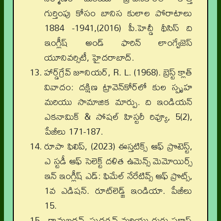
గుర్తింపు కోసం బానిస కులాల పోరాటాలు
1884 -1941,(2016) పీ.హెచ్డీ థీసిస్ ది
ఇంగ్లీష్ అండ్ ఫారిన్ లాంగ్వేజెస్
యూనివర్సిటీ, హైదరాబాద్.
హార్డ్‌గ్రేవ్ జూనియర్, R. L. (1968). బ్రెస్ట్ క్లాత్
వివాదం: దక్షిణ ట్రావెన్‌కోర్‌లో కుల స్పృహ
మరియు సామాజిక మార్పు. ది ఇండియన్
ఎకనామిక్ & సోషల్ హిస్టరీ రివ్యూ, 5(2),
పేజీలు 171-187.
రూపా ఫిలిప్, (2023) ఈస్తటిక్స్ ఆఫ్ ప్రొటెస్ట్,
ఎ స్టడీ ఆఫ్ సెలెక్ట్ దళిత ఉమెన్స్ మెమోయిర్స్
ఇన్ ఇంగ్లీష్ ఎడ్: ఫిమేల్ నేరేటివ్స్ ఆఫ్ ప్రొట్స్,
1వ ఎడిషన్. రూట్‌లెడ్జ్ ఇండియా. పేజీలు
15.
రామబద్రన్, సుదర్శన్ మరియు గురు ప్రకాష్