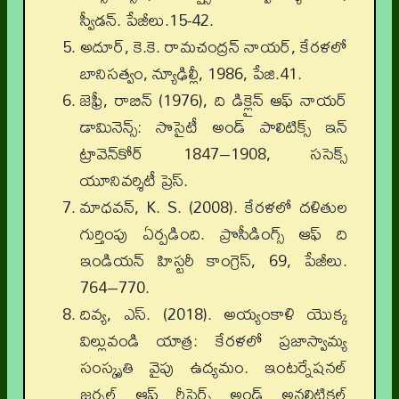
స్వీడన్. పేజీలు.15-42.
అదూర్, కె.కె. రామచంద్రన్ నాయర్, కేరళలో
బానిసత్వం, న్యూఢిల్లీ, 1986, పేజి.41.
జెఫ్రీ, రాబిన్ (1976), ది డిక్లైన్ ఆఫ్ నాయర్
డామినెన్స్: సొసైటీ అండ్ పాలిటిక్స్ ఇన్
ట్రావెన్‌కోర్ 1847–1908, ససెక్స్
యూనివర్శిటీ ప్రెస్.
మాధవన్, K. S. (2008). కేరళలో దళితుల
గుర్తింపు ఏర్పడింది. ప్రొసీడింగ్స్ ఆఫ్ ది
ఇండియన్ హిస్టరీ కాంగ్రెస్, 69, పేజీలు.
764–770.
దివ్య, ఎస్. (2018). అయ్యంకాళి యొక్క
విల్లువండి యాత్ర: కేరళలో ప్రజాస్వామ్య
సంస్కృతి వైపు ఉద్యమం. ఇంటర్నేషనల్
జర్నల్ ఆఫ్ రీసెర్చ్ అండ్ అనలిటికల్