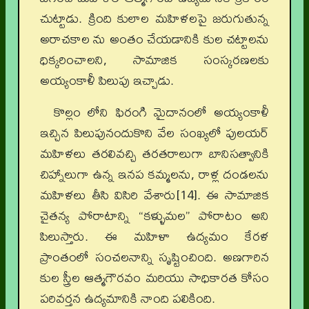
చుట్టాడు. క్రింది కులాల మహిళలపై జరుగుతున్న
అరాచకాల ను అంతం చేయడానికి కుల చట్టాలను
ధిక్కరించాలని, సామాజిక సంస్కరణలకు
అయ్యంకాళీ పిలుపు ఇచ్చాడు.
కొల్లం లోని ఫిరంగి మైదానంలో అయ్యంకాళీ
ఇచ్చిన పిలుపునందుకొని వేల సంఖ్యలో పులయర్
మహిళలు తరలివచ్చి తరతరాలుగా బానిసత్వానికి
చిహ్నాలుగా ఉన్న ఇనప కమ్మలను, రాళ్ల దండలను
మహిళలు తీసి విసిరి వేశారు[14]. ఈ సామాజిక
చైతన్య పోరాటాన్ని “కళ్ళుమల” పోరాటం అని
పిలుస్తారు. ఈ మహిళా ఉద్యమం కేరళ
ప్రాంతంలో సంచలనాన్ని సృష్టించింది. అణగారిన
కుల స్త్రీల ఆత్మగౌరవం మరియు సాధికారత కోసం
పరివర్తన ఉద్యమానికి నాంది పలికింది.