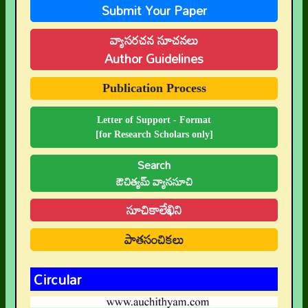
Submit Your Paper
👉 Submit Abstract
వ్యాసరచన సూచనలు
👉 Peer-Review Statement
Author Guidelines
👉 UGC-CARE Coverage
Publication Process
👉 UGC-CARE రద్దు
Letter of Support - Format
[for Research Scholars only]
Search
ఔచిత్యమ్ వ్యాససూచి
సూచికాలేఖిని
పాతసంచికలు
Circular