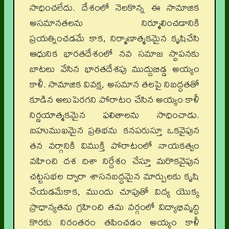
సాధించలేదు. దేశంలో నెలకొన్న ఈ సామాజిక
అసమానతలను నిర్మూలించడానికి
ప్రయత్నించడమే కాక, నిర్మాణాత్మకమైన కృషిచేసి
ఆధునిక భారతదేశంలో నవ సమాజ స్థాపనకు
బాటలు వేసిన భారతదేశపు ముద్దుబిడ్డ అయ్యం
కాళీ. సామాజిక వివక్ష, అసమాన తలపై నిబద్ధతతో
కూడిన అలుపెరగని పోరాటం చేసిన అయ్యం కాళీ
నిర్ణయాత్మకమైన ఫలితాలను సాధించాడు.
బహుముఖమైన ప్రతిభను కనపరుస్తూ ఒకవైపున
తన వర్గానికి విముక్తి పోరాటంలో నాయకత్వం
వహించి దశ దిశా నిర్దేశం చేస్తూ మరొకవైపున
చట్టసభల ద్వారా శాసనబద్ధమైన మార్పులకు కృషి
చేయడమేకాక, ముందు చూపుతో విద్య యొక్క
ప్రాధాన్యతను గ్రహించి తమ వర్గంలో విద్యాభివృద్ధి
కొరకు నిరంతరం తపించడం అయ్యం కాళీ