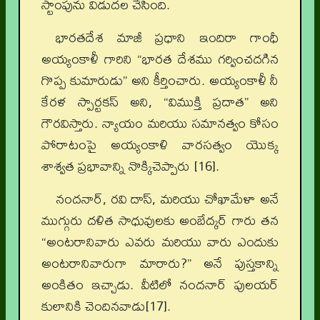
స్టాంపును విడుదల చేసింది.
భారతదేశ మాజీ ప్రధాని ఇందిరా గాంధీ
అయ్యంకాళీ గారిని “భారత దేశము గర్వించదగిన
గొప్ప కుమారుడు” అని కీర్తించారు. అయ్యంకాళీ నీ
కేరళ స్పార్టకస్ అని, “విముక్తి ప్రదాత” అని
గౌరవిస్తారు. న్యాయం మరియు సమానత్వం కోసం
పోరాటంపై అయ్యంకాళి వారసత్వం యొక్క
శాశ్వత ప్రభావాన్ని నొక్కిచెప్పారు [16].
నందనార్, రవి దాస్, మరియు చోఖామేళా అనే
ముగ్గురు దళిత సాధువులకు అంబేద్కర్ గారు తన
“అంటరానివారు ఎవరు మరియు వారు ఎందుకు
అంటరానివారుగా మారారు?” అనే పుస్తకాన్ని
అంకితం ఇచ్చాడు. వీటిలో నందనార్ పులయర్
కులానికి చెందినవాడు[17].