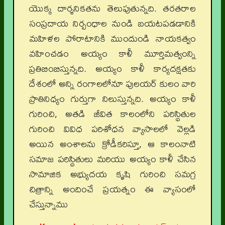
యొక్క దార్శనికతను తెలుపుతున్నది. తరతరాల
సంప్రదాయ నిర్బంధాల నుండి బయటపడడానికి
మహిళల పోరాటానికి ముందుండి నాయకత్వం
వహించడం అయ్యం కాళీ మూర్తిమత్వంన్ని
ప్రతిబింబిస్తున్నది. అయ్యం కాళీ కార్యదక్షతకు
దేశంలో అన్ని రంగాలలోనూ పులయర్ కులం వారి
ప్రాతినిధ్యం గుర్తుగా నిలుస్తున్నది. అయ్యం కాళీ
గురించి, అతడి జీవిత కాలంలోని పరిస్థితుల
గురించి వివిధ పరిశోధన వ్యాసాలలో వెల్లడి
అయిన అంశాలను క్రోడీకరిస్తూ, ఆ కాలంనాటి
సమాజ పరిస్థితులు మరియు అయ్యం కాళీ చేసిన
సామాజిక అభ్యుదయ కృషి గురించి సమగ్ర
చిత్రాన్ని అందించే ప్రయత్నం ఈ వ్యాసంలో
చేస్తున్నాము