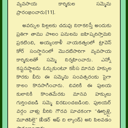
వ్యవసాయ కార్మికుల సమ్మెను
ప్రారంభించారు[11].
అవర్నుల పిల్లలకు చదువు నిరాకరిస్తే అందుకు
ప్రతిగా తాము పొలం పనులను బహిష్కరిస్తామని
ప్రకటించి, అయ్యంకాళీ నాయకత్వంలో ట్రావెన్
కోర్ సంస్థానంలో మొదటిసారిగా వ్యవసాయ
కార్మికులతో సమ్మె నిర్వహించారు. ఎన్నో
కష్టనష్టాలను ఓర్చుకుంటూ కనీస మానవ హక్కుల
కొరకు వీరు ఈ సమ్మెను సంవత్సరంకు పైగా
కాలం కొనసాగించారు. చివరికి ఈ పులయ
కులానికి కొంతమేరకు మానవ హక్కులు
గుర్తించబడి సమ్మె విరమించబడింది. పులయర్
వర్గం వాళ్లు వీరిని గౌరవ సూచకంగా “ఊర్పిళ్లై,
మూతపిల్లై” (లీడర్ ఆఫ్ ది ల్యాండ్) అని పిలవడం