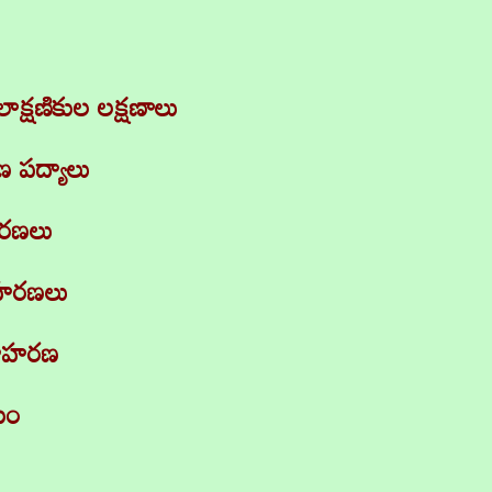
ాక్షణికుల లక్షణాలు
 పద్యాలు
హరణలు
దాహరణలు
ఉదాహరణ
ాయం