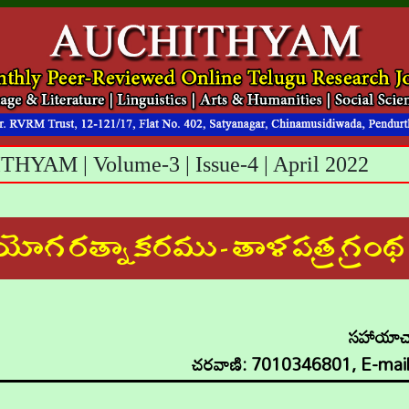
HYAM | Volume-3 | Issue-4 | April 2022
ప్రయోగ రత్నాకరము - తాళపత్ర గ్రం
సహాయాచా
చరవాణి: 7010346801, E-mail: