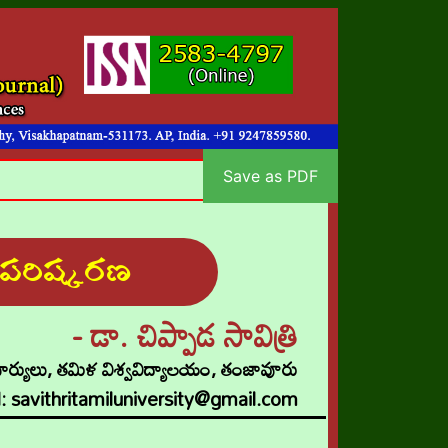
Save as PDF
థ పరిష్కరణ
- డా. చిప్పాడ సావిత్రి
ర్యులు, తమిళ విశ్వవిద్యాలయం, తంజావూరు
 savithritamiluniversity@gmail.com