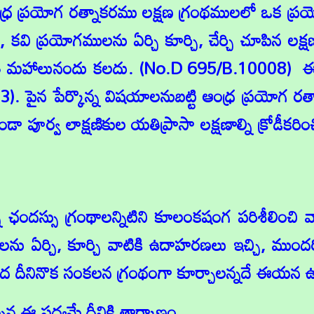
ర ప్రయోగ రత్నాకరము లక్షణ గ్రంథములలో ఒక ప్రయో
కవి ప్రయోగములను ఏర్చి కూర్చి, చేర్చి చూపిన ల
వతి మహాలునందు కలదు. (No.D 695/B.10008) ఈ గ్రం
 133). పైన పేర్కొన్న విషయాలనుబట్టి ఆంధ్ర ప్రయో
డా పూర్వ లాక్షణికుల యతిప్రాసా లక్షణాల్ని క్రోడీక
 ఛందస్సు గ్రంథాలన్నిటిని కూలంకషంగ పరిశీలించి వ
ను ఏర్చి, కూర్చి వాటికి ఉదాహరణలు ఇచ్చి, ముందరి
ం మీద దీనినొక సంకలన గ్రంథంగా కూర్చాలన్నదే ఈయన 
పిన ఈ పద్యమే దీనికి తార్కాణం.