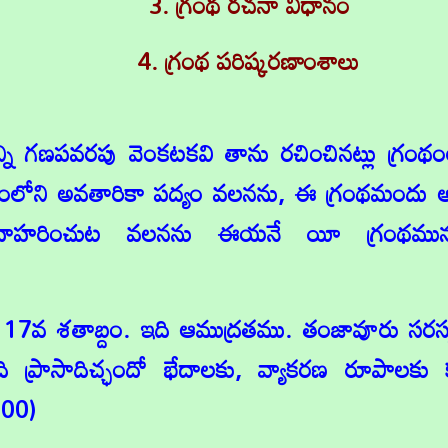
3. గ్రంథ రచనా విధానం
4. గ్రంథ పరిష్కరణాంశాలు
్ని గణపవరపు వెంకటకవి తాను రచించినట్లు గ్రంథం
ాసంలోని అవతారికా పద్యం వలనను, ఈ గ్రంథమందు
దాహరించుట వలనను ఈయనే యీ గ్రంథమునకు 
శ. 17వ శతాబ్దం. ఇది ఆముద్రతము. తంజావూరు సరస్
రాసాదిచ్ఛందో భేదాలకు, వ్యాకరణ రూపాలకు కవ
100)