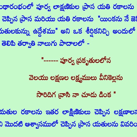
గ్రంథారంభంలో పూర్వ లాక్షణికుల ప్రాస యతి రకాలను త
చెప్పిన ప్రాస మరియు యతి రకాలను "యింకను నే జెప్
తులకున్ను ఉద్దేశము" అని ఒక శీర్షికనిచ్చి అంద
ెలిపి తర్వాతి నాలుగు పాదాలలో -
"------ పూర్వ ప్రకృతులలోన
వెలయు లక్షణల లక్ష్యములు వీనికెల్లను
సొరిదిగ వ్రాసి నా చూడు డింక "
 యతుల రకాలను ఇతర లాక్షిణికులు చెప్పిన లక్షణాల
 మొదటి ఆశ్వాసములో చెప్పిన ప్రాస యతులను వివరి