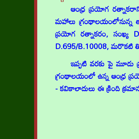
ఆంధ్ర ప్రయోగ రత్నాకరాన
మహాలు గ్రంథాలయంలోనున్న తా
ప్రయోగ రత్నాకరం, సంఖ్య 
D.695/B.10008, మరొకటి తిరుప
ఇప్పటి వరకు పై మూడు ప్
గ్రంథాలయంలో ఉన్న ఆంధ్ర ప్ర
- కవికాలాదులు ఈ క్రింది క్రమ