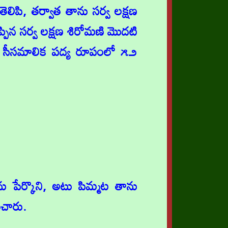
ెలిపి, తర్వాత తాను సర్వ లక్షణ
పిన సర్వ లక్షణ శిరోమణి మొదటి
ులో సీసమాలిక పద్య రూపంలో ౫౨
ను పేర్కొని, అటు పిమ్మట తాను
ంచారు.