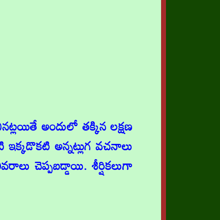
ట్లయితే అందులో తక్కిన లక్షణ
టి ఇక్కడొకటి అన్నట్లుగ వచనాలు
వరాలు చెప్పబడ్డాయి. శీర్షికలుగా