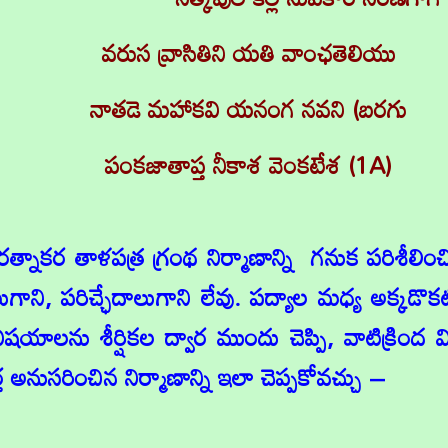
వరుస వ్రాసితిని యతి వాంఛతెలియు
నాతడె మహాకవి యనంగ నవని (బరగు
పంకజాతాప్త నీకాశ వెంకటేశ (1A)
తాళపత్ర గ్రంథ నిర్మాణాన్ని గనుక పరిశీలించిన
ుగాని, పరిచ్ఛేదాలుగాని లేవు. పద్యాల మధ్య అక్కడొక
ిషయాలను శీర్షికల ద్వార ముందు చెప్పి, వాటిక్రింద వి
్త అనుసరించిన నిర్మాణాన్ని ఇలా చెప్పకోవచ్చు –