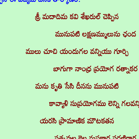
శ్రీ మదాదిమ కవి శేఖరుల్ చెప్పిన
మునుపటి లక్షణమ్ములును ఛంద
ములు చూచి యందుగల వన్నియు గూర్చి
బాగుగా నాంధ్ర ప్రయోగ రత్నాకర
మను కృతి సేసి దీనను మునుపటి
కావ్యాళి సుప్రయోగము లెన్ని గలవన్న
యరసి ప్రామాణిక మౌటకతన
సత్కవుల కెల్ల నుపకార సరణిగాగ