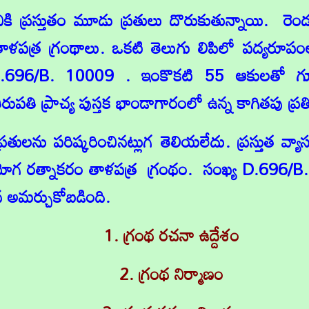
ికి ప్రస్తుతం మూడు ప్రతులు దొరుకుతున్నాయి. రెం
ళపత్ర గ్రంథాలు. ఒకటి తెలుగు లిపిలో పద్యరూప
D.696/B. 10009 . ఇంకొకటి 55 ఆకులతో గూడ
తి ప్రాచ్య పుస్తక భాండాగారంలో ఉన్న కాగితపు ప్ర
రతులను పరిష్కరించినట్లుగ తెలియలేదు. ప్రస్తుత వ
యోగ రత్నాకరం తాళపత్ర గ్రంథం. సంఖ్య D.696/B.
ాన అమర్చుకోబడింది.
1. గ్రంథ రచనా ఉద్దేశం
2. గ్రంథ నిర్మాణం