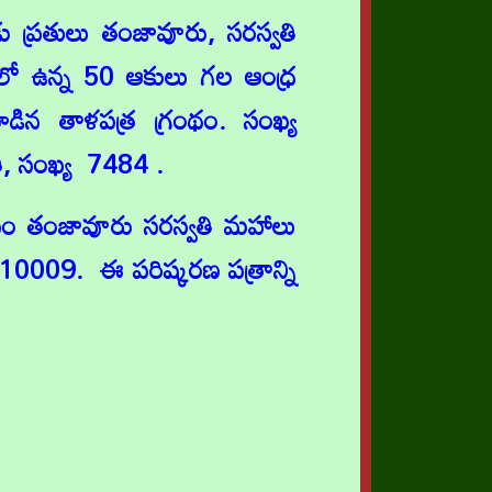
డు ప్రతులు తంజావూరు, సరస్వతి
ంలో ఉన్న 50 ఆకులు గల ఆంధ్ర
ిన తాళపత్ర గ్రంథం. సంఖ్య
తి, సంఖ్య 7484 .
్యాసం తంజావూరు సరస్వతి మహాలు
10009. ఈ పరిష్కరణ పత్రాన్ని