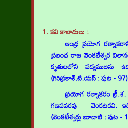
1. కవి కాలాదులు
:
ఆంధ్ర ప్రయోగ రత్నాకరాన
ప్రబంధ రాజ వెంకటేశ్వర విల
కృతులలోని పద్యములను ఉ
(గిరిప్రకాశ్.టి.యస్ : పుట - 97)
ప్రయోగ రత్నాకరం క్రీ.
గణపవరపు వెంకటకవి. ఇది ప్
(వెంకటేశ్వర్లు బూదాటి : పుట - 