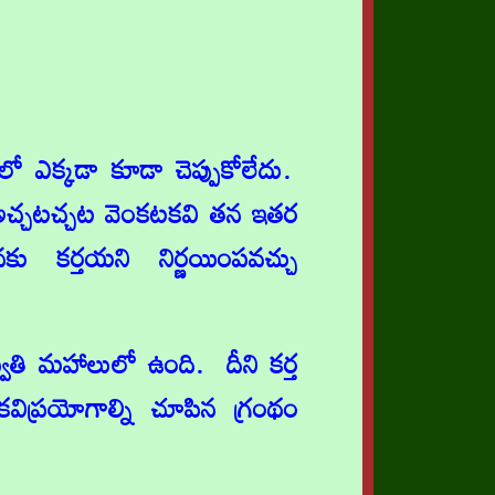
లో ఎక్కడా కూడా చెప్పుకోలేదు.
 అచ్చటచ్చట వెంకటకవి తన ఇతర
కర్తయని నిర్ణయింపవచ్చు
వతి మహాలులో ఉంది. దీని కర్త
ిప్రయోగాల్ని చూపిన గ్రంథం