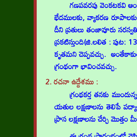
గణపవరపు వెంకటకవి ఆంధ్
భేదములకు, వ్యాకరణ రూపాలకు, 
దీని ప్రతులు తంజావూరు సరస్
ప్రకటిస్తుంది(జి.లలిత : పుట:
కృతమని చెప్పవచ్చు. అంతేకాకుం
గ్రంథంగా భావించవచ్చు.
2. రచనా ఉద్దేశము
:
గ్రంథకర్త తనకు ముందున్న
యతుల లక్షణాలను తెలిపే పద్యాల
ప్రాస లక్షణాలను చేర్చి మొత్త
ఈ గ్రంథ ప్రారంభంలో చెప్