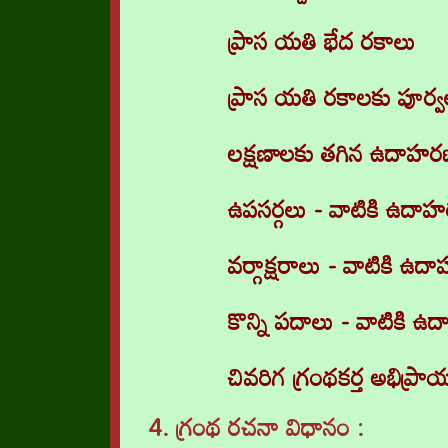
ప్రాస యతి భేద రకాలు
ప్రాస యతి రకాలకు పూర్వల
లక్షణాలకు తగిన ఉదాహరణ
ఉపసర్గలు - వాటికి ఉదా
వర్గాక్షరాలు - వాటికి ఉ
కొన్ని పదాలు - వాటికి 
చివరిగ గ్రంథకర్త అభిప్ర
4. గ్రంథ రచనా విధానం
: