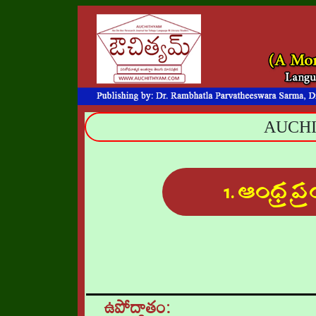
AUCHIT
1. ఆంధ్ర 
ఉపోద్గాతం: