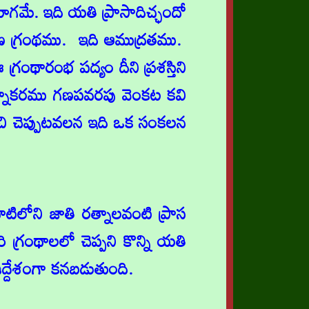
గమే. ఇది యతి ప్రాసాదిచ్ఛందో
క్షణ గ్రంథము. ఇది ఆముద్రతము.
థారంభ పద్యం దీని ప్రశస్తిని
గ రత్నాకరము గణపవరపు వెంకట కవి
రించి చెప్పుటవలన ఇది ఒక సంకలన
ాటిలోని జాతి రత్నాలవంటి ప్రాస
 గ్రంథాలలో చెప్పని కొన్ని యతి
ఉద్దేశంగా కనబడుతుంది.