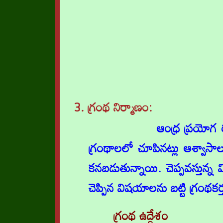
3. గ్రంథ నిర్మాణం
:
ఆంధ్ర ప్రయోగ రత్నాకర 
గ్రంథాలలో చూపినట్లు ఆశ్వాసాల
కనబడుతున్నాయి. చెప్పవస్తున్న వ
చెప్పిన విషయాలను బట్టి గ్రంథకర
గ్రంథ ఉద్దేశం