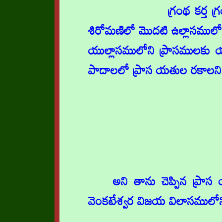
గ్రంథ కర్త 
శిరోమణిలో మొదటి ఉల్లాసములో 
యుల్లాసములోని ప్రాసములకు య
పాదాలలో ప్రాస యతుల రకాలని త
అని తాను చెప్పిన ప్రాస
వెంకటేశ్వర విజయ విలాసములోని