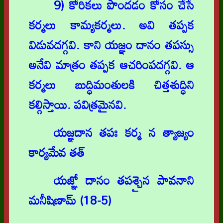
9) కోరికలు పొందడం కోసం చేసే
కర్మలు కామ్యకర్మలు. అవి తప్పక
విడువదగ్గవి. కాని యజ్ఞం దానం తపస్సు
అనేవి మాత్రం తప్పక ఆచరింపదగ్గవి. ఆ
కర్మలు బుద్ధిమంతులకి చిత్తశుద్ధిని
కల్గిస్తాయి. పవిత్రమైనవి.
యజ్ఞదాన తపః కర్మ న త్యాజ్యం
కార్యమేవ తత్
యజ్ఞో దానం తపశ్చైన పావనాని
మనీషిణామ్ (18-5)