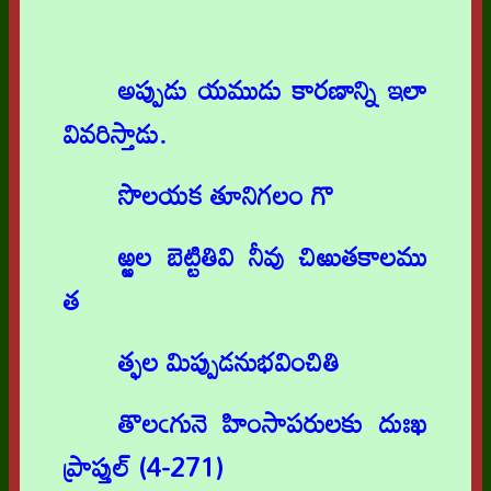
అప్పుడు యముడు కారణాన్ని ఇలా
వివరిస్తాడు.
సొలయక తూనిగలం గొ
ఱ్ఱల బెట్టితివి నీవు చిఱుతకాలము
త
త్ఫల మిప్పుడనుభవించితి
తొలఁగునె హింసాపరులకు దుఃఖ
ప్రాప్తుల్ (4-271)