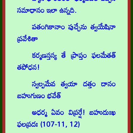
సమాధానం ఇలా ఉన్నది.
పతంగికానాం పుచ్చేను త్వయేషినా
ప్రవేశితా
కర్మణస్తస్య తే ప్రాప్తం ఫలమేతత్
తపోధన!
స్వల్పమేవ త్వయా దత్తం దానం
బహుగుణం భవేత్
అధర్మ ఏవం విప్రర్షే! బహుదుఃఖ
ఫలప్రదః (107-11, 12)