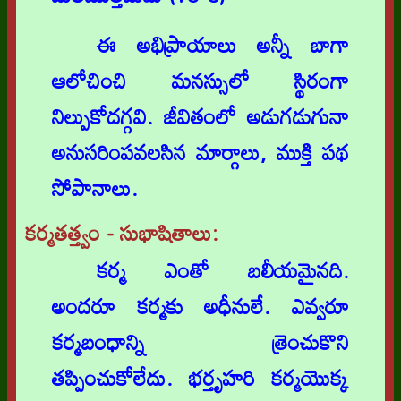
ఈ అభిప్రాయాలు అన్నీ బాగా
ఆలోచించి మనస్సులో స్థిరంగా
నిల్పుకోదగ్గవి. జీవితంలో అడుగడుగునా
అనుసరింపవలసిన మార్గాలు, ముక్తి పథ
సోపానాలు.
కర్మతత్త్వం - సుభాషితాలు:
కర్మ ఎంతో బలీయమైనది.
అందరూ కర్మకు అధీనులే. ఎవ్వరూ
కర్మబంధాన్ని త్రెంచుకొని
తప్పించుకోలేదు. భర్తృహరి కర్మయొక్క