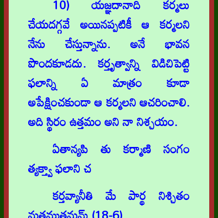
10) యజ్ఞదానాది కర్మలు
చేయదగ్గవే అయినప్పటికీ ఆ కర్మలని
నేను చేస్తున్నాను. అనే భావన
పొందకూడదు. కర్తృత్వాన్ని విడిచిపెట్టి
ఫలాన్ని ఏ మాత్రం కూడా
అపేక్షించకుండా ఆ కర్మలని ఆచరించాలి.
అది స్థిరం ఉత్తమం అని నా నిశ్చయం.
ఏతాన్యపి తు కర్మాణి సంగం
త్యక్త్వా ఫలాని చ
కర్తవ్యానీతి మే పార్థ నిశ్చితం
మతముత్తమమ్ (18-6)