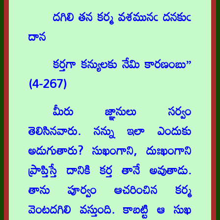
దగిలి తన కర్మ వశమునఁ దనకుఁ
దాన
కర్తగా కన్యులకు నేమి కారణంబు”
(4-267)
మీరు జ్ఞానులు సర్వం
తెలిసినవారు. నన్ను ఇలా ఎందుకు
అడుగుతారు? సుఖంగాని, దుఃఖంగాని
ప్రాప్తిస్తే దానికి కర్త తానే అవుతాడు.
తాను పూర్వం ఆచరించిన కర్మ
వెంటదగిలి వస్తుంది. కాబట్టి ఆ సుఖ