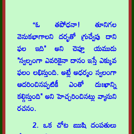
“ఓ తపోధనా! తూనిగల
వెనుకభాగాలని దర్భతో గ్రుచ్వేపు దాని
ఫల ఇది" అని చెప్తూ యముడు
"స్వల్పంగా ఎవరికైనా దానం ఇస్తే ఎక్కువ
ఫలం లభిస్తుంది. అట్లే అధర్మం స్వలంగా
ఆదరించినప్పటికీ ఎంతో దుఃఖాన్ని
కల్గిస్తుంది" అని హెచ్చరించినట్లు వ్యాసుని
రచనం.
2. ఒక చోట ఋషి దంపతులు