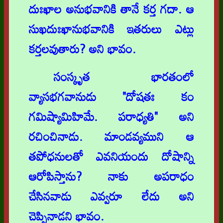
దుఃఖాల అనుభవానికి తానే కర్త గదా. ఆ
సుఖదుఃఖానుభవానికి ఇతరులు ఎట్లు
కర్తలవుతారు? అని భావం.
సంస్కృత భారతంలో
వ్యాసభగవానుడు "దోషతః కం
గమిష్యామిహిమే. పరాధ్యతి" అని
రచించినాడు. మాండవ్యముని ఆ
తపోధనులతో ఎవనియందు దోషాన్ని
ఆరోపిస్తాను? నాకు అపరాధం
చేసినవాడు ఎవ్వరూ లేదు అని
చెప్పినాడని భావం.