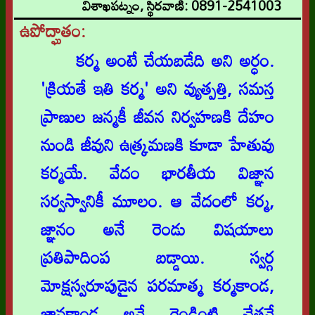
విశాఖపట్నం, స్థిరవాణి: 0891-2541003
ఉపోద్ఘాతం:
కర్మ అంటే చేయబడేది అని అర్ధం.
'క్రియతే ఇతి కర్మ' అని వ్యుత్పత్తి, సమస్త
ప్రాణుల జన్మకీ జీవన నిర్వహణకి దేహం
నుండి జీవుని ఉత్క్రమణకి కూడా హేతువు
కర్మయే. వేదం భారతీయ విజ్ఞాన
సర్వస్వానికీ మూలం. ఆ వేదంలో కర్మ,
జ్ఞానం అనే రెండు విషయాలు
ప్రతిపాదింప బడ్డాయి. స్వర్గ
మోక్షస్వరూపుడైన పరమాత్మ కర్మకాండ,
జ్ఞానకాండ అనే రెండింటి చేతనే