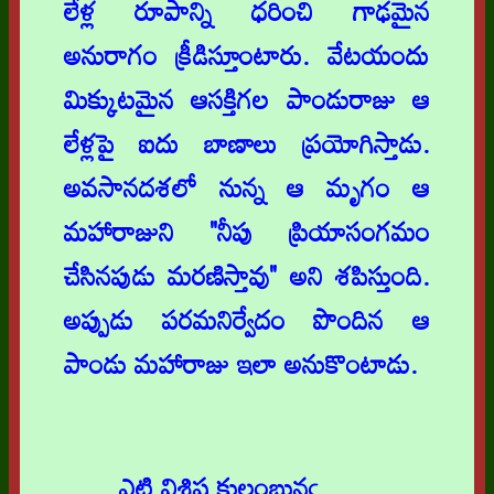
లేళ్ల రూపాన్ని ధరించి గాఢమైన
అనురాగం క్రీడిస్తూంటారు. వేటయందు
మిక్కుటమైన ఆసక్తిగల పాండురాజు ఆ
లేళ్లపై ఐదు బాణాలు ప్రయోగిస్తాడు.
అవసానదశలో నున్న ఆ మృగం ఆ
మహారాజుని "నీపు ప్రియాసంగమం
చేసినపుడు మరణిస్తావు" అని శపిస్తుంది.
అప్పుడు పరమనిర్వేదం పొందిన ఆ
పాండు మహారాజు ఇలా అనుకొంటాడు.
ఎట్టి విశిష్ట కులంబునఁ