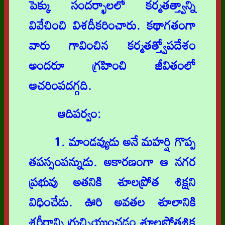
పెక్కు సందర్భాలలో కర్మతత్త్వాన్ని
వివేచించి విశదీకరించారు. కథాగతంగా
వారు గావించిన కర్మతత్త్వోపదేశం
అందరూ గ్రహించి జీవితంలో
ఆచరింపదగ్గది.
ఆదిపర్వం:
1. మాండవ్యుడు అనే మహర్షి గొప్ప
తపస్సంపన్నుడు. అకారణంగా ఆ నగర
ప్రభువు అతనికి శూలప్రోత శిక్షని
విధించేడు. ఊరి అవతల శూలానికి
శరీరాన్ని గ్రుచ్చియుంచడం శూలప్రోతశిక్ష