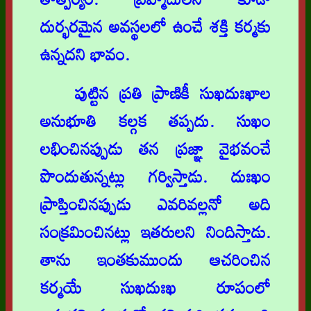
దుర్భరమైన అవస్థలలో ఉంచే శక్తి కర్మకు
ఉన్నదని భావం.
పుట్టిన ప్రతి ప్రాణికీ సుఖదుఃఖాల
అనుభూతి కల్గక తప్పదు. సుఖం
లభించినప్పుడు తన ప్రజ్ఞా వైభవంచే
పొందుతున్నట్లు గర్విస్తాడు. దుఃఖం
ప్రాప్తించినప్పుడు ఎవరివల్లనో అది
సంక్రమించినట్లు ఇతరులని నిందిస్తాడు.
తాను ఇంతకుముందు ఆచరించిన
కర్మయే సుఖదుఃఖ రూపంలో