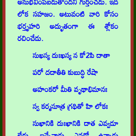
అనుభవింపబడుతోందని గుర్తించడు. ఇది
లోక సహజం. అటువంటి వారి కోసం
భర్తృహరి అద్భుతంగా ఈ శ్లోకం
రచించేడు.
సుఖస్య దుఃఖస్య న కో2పి దాతా
పరో దదాతీతి కుబుద్ధి రేషా
అహంకరో మీతి వృథాభిమానః
స్వ కర్మసూత్ర గ్రథితో హి లోకః
సుఖానికి దుఃఖానికి దాత ఎవ్వడూ
లేడు. ఇచ్చేవాడు ఎవడో ఉన్నాడు