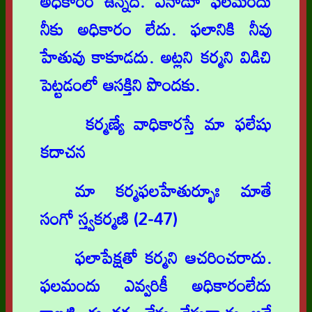
అధికారం ఉన్నది. ఏనాడూ ఫలమందు
నీకు అధికారం లేదు. ఫలానికి నీవు
హేతువు కాకూడదు. అట్లని కర్మని విడిచి
పెట్టడంలో ఆసక్తిని పొందకు.
కర్మణ్యే వాధికారస్తే మా ఫలేషు
కదాచన
మా కర్మఫలహేతుర్భూః మాతే
సంగో స్త్వకర్మణి (2-47)
ఫలాపేక్షతో కర్మని ఆచరించరాదు.
ఫలమందు ఎవ్వరికీ అధికారంలేదు