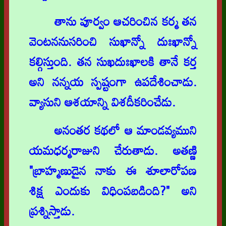
తాను పూర్వం ఆచరించిన కర్మ తన
వెంటననుసరించి సుఖాన్నో దుఃఖాన్నో
కల్గిస్తుంది. తన సుఖదుఃఖాలకి తానే కర్త
అని నన్నయ స్పష్టంగా ఉపదేశించాడు.
వ్యాసుని ఆశయాన్ని విశదీకరించేడు.
అనంతర కథలో ఆ మాండవ్యముని
యమధర్మరాజుని చేరుతాడు. అతణ్ణి
"బ్రాహ్మణుడైన నాకు ఈ శూలారోపణ
శిక్ష ఎందుకు విధింపబడింది?" అని
ప్రశ్నిస్తాడు.