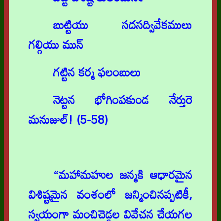
బుట్టియు సదసద్వివేకములు
గల్గియు మున్
గట్టిన కర్మ ఫలంబులు
నెట్టన భోగింపకుండ నేర్తురె
మనుజుల్! (5-58)
“మహామహుల జన్మకి ఆధారమైన
విశిష్టమైన వంశంలో జన్మించినప్పటికీ,
స్వయంగా మంచిచెడ్డల వివేచన చేయగల