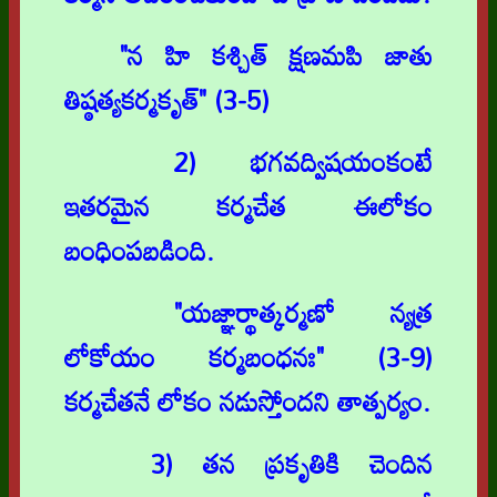
"న హి కశ్చిత్ క్షణమపి జాతు
తిష్ఠత్యకర్మకృత్" (3-5)
2) భగవద్విషయంకంటే
ఇతరమైన కర్మచేత ఈలోకం
బంధింపబడింది.
"యజ్ఞార్థాత్కర్మణో న్యత్ర
లోకోయం కర్మబంధనః" (3-9)
కర్మచేతనే లోకం నడుస్తోందని తాత్పర్యం.
3) తన ప్రకృతికి చెందిన