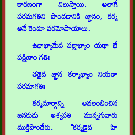
కారణంగా నిలుస్తాయి. అలాగే
పరమగతిని పొందడానికి జ్ఞానం, కర్మ
అనే రెండూ పరమోపాయాలు.
ఉభాభ్యామేవ పక్షాభ్యాం యథా భే
పక్షిణాం గతిః
తథైవ జ్ఞాన కర్మాభ్యాం నియతా
పరమాగతిః
కర్మమార్గాన్ని అవలంబించిన
జనకుడు అశ్వపతి మున్నగువారు
ముక్తిపొందేరు. "కర్మణైవ హి