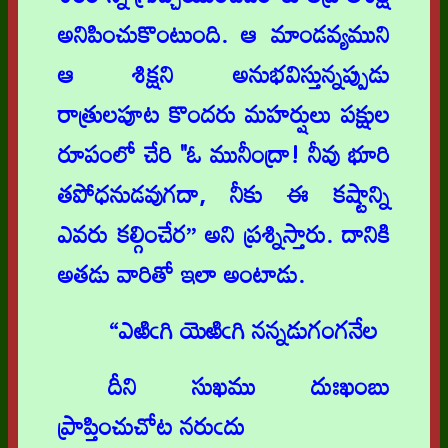
అనిపించుకొంటుంది. ఆ మాండవ్యముని
ఆ శిక్షని అనుభవిస్తున్నప్పుడు
రాత్రులపూట కొందరు మహర్షులు పక్షుల
రూపంలో చేరి "ఓ మునీంద్రా! నీవు భూరి
తపోధనుడవుగదా, నీకు ఈ కష్టాన్ని
ఎవరు కల్గించేర” అని ప్రశ్నిస్తారు. దానికి
అతడు వారితో ఇలా అంటాడు.
“ఎఱిఁగి యెఱిఁగి నన్నడుగంగనేల
దీని సుఖము దుఃఖంబు
ప్రాప్తించుచోట నరుఁదు