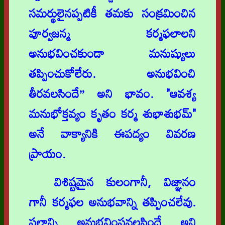
సమర్థులైనప్పటికీ తమకు సంక్రమించిన
పూర్వజన్మ కర్మఫలాలని
అనుభవించకుండా మనుష్యులు
తప్పించుకోలేరు. అనుభవించి
తీరవలసిందే” అని భావం. "ఆవశ్య
మనుభోక్తవ్యం కృతం కర్మ శుభాశుభమ్"
అనే వాక్యానికి ఈపద్యం వివరణ
ప్రాయం.
విశిష్టమైన కులంగానీ, విజ్ఞానం
గానీ కర్మఫల అనుభవాన్ని తప్పించలేవు.
ఫలాన్ని అనుభవింపవలసిందే అని