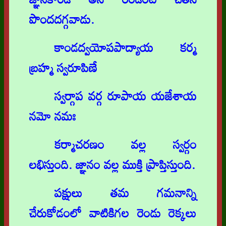
పొందదగ్గవాడు.
కాండద్వయోపపాద్యాయ కర్మ
బ్రహ్మ స్వరూపిణే
స్వర్గాప వర్గ రూపాయ యజేశాయ
నమో నమః
కర్మాచరణం వల్ల స్వర్గం
లభిస్తుంది. జ్ఞానం వల్ల ముక్తి ప్రాప్తిస్తుంది.
పక్షులు తమ గమనాన్ని
చేరుకోడంలో వాటికిగల రెండు రెక్కలు