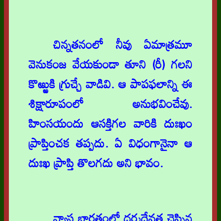
చిన్నతనంలో నీవు ఏమాత్రమూ
వెనుకంజ వేయకుండా తూని (రీ) గలని
కొఱ్ఱుకి గ్రుచ్చే వాడివి. ఆ పాపఫలాన్ని ఈ
శిక్షారూపంలో అనుభవించేవు.
హింసయందు ఆసక్తిగల వారికి దుఃఖం
ప్రాప్తించక తప్పదు. ఏ విధంగానైనా ఆ
దుఃఖ ప్రాప్తి తొలగదు అని భావం.
వ్యాస భారతంలో ధర్మదేవత చెప్పిన