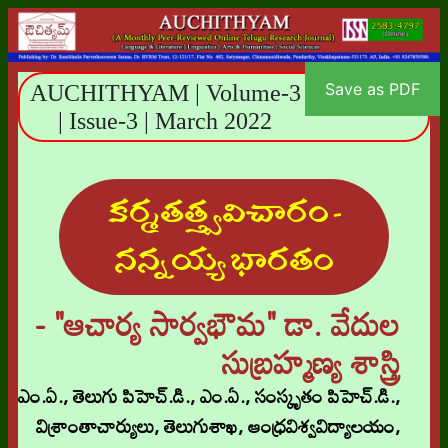
Save as PDF
AUCHITHYAM | Volume-3
| Issue-3 | March 2022
కర్మతత్త్వ విచారం -
నన్నయ్య భారతం
- "ఆచార్య సార్వభౌమ" డా. వేదుల
సుబ్రహ్మణ్య శాస్త్రి
ఎం.ఏ., తెలుగు పిహెచ్.డి., ఎం.ఏ., సంస్కృతం పిహెచ్.డి.,
విశ్రాంతాచార్యులు, తెలుగుశాఖ, ఆంధ్రవిశ్వవిద్యాలయం,