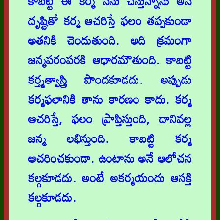
కాబట్టి ఈ కర్మ నేను చేస్తున్నాను అనే
దృష్టితో కర్మ ఆచరిస్తే ఫలం తప్పకుండా
అతనికి చెందుతుంది. అది క్రమంగా
జన్మపరంపరకి ఆధారమౌతుంది. కాబట్టి
కర్త్మత్వాస్త్రి పొందకూడదు. అప్పుడు
కర్మఫలానికి తాను కారణం కాదు. కర్మ
ఆచరిస్తే, ఫలం ప్రాప్తిస్తుంది, దానివల్ల
జన్మ లభిస్తుంది. కాబట్టి కర్మ
ఆచరించకుండా. ఉంటాను అనే ఆలోచన
కల్గకూడదు. అంటే అకర్మయందు ఆసక్తి
కల్గకూడదు.