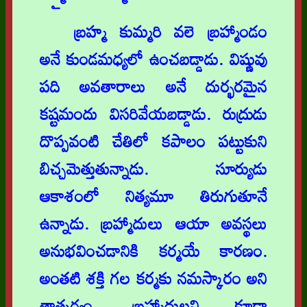
బ్రహ్మ కుమ్మరి వలె బ్రహ్మాండం
అనే కుండమధ్యలో ఉంచబడ్డాడు. విష్ణువు
పది అవతారాలు అనే దుర్భరమైన
కష్టమందు విసరివేయబడ్డాడు. రుద్రుడు
దొప్పవంటి చేతిలో కపాలం పట్టుకుని
బిచ్చమెత్తుతున్నాడు. సూర్యుడు
ఆకాశంలో నిత్యమూ తిరుగుతూనే
ఉన్నాడు. బ్రహ్మాదులు ఆయా అవస్థలు
అనుభవించడానికి కర్మయే కారణం.
అంతటి శక్తి గల కర్మకు నమస్కారం అని
తాత్పర్యం. బ్రహ్మాదులని కూడా