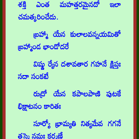
శక్తి ఎంత మహత్తరమైనదో ఇలా
చమత్కరించేడు.
బ్రహ్మా యేన కులాలవన్నయమితో
బ్రహ్మాండ భాండోదరే
విష్ణు ర్యేన దశావతార గహనే క్షిప్తః
సదా సంకటే
రుద్రో యేన కపాలపాణి పుటకే
భిక్షాటనం కారితః
సూర్యో భ్రామ్యతి నిత్యమేవ గగనే
తస్మై నమః కర్మణే