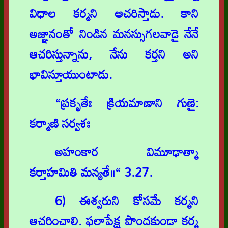
విధాల కర్మని ఆచరిస్తాడు. కాని
అజ్ఞానంతో నిండిన మనస్సుగలవాడై నేనే
ఆచరిస్తున్నాను, నేను కర్తని అని
భావిస్తూయుంటాడు.
“ప్రకృతేః క్రియమాణాని గుణై:
కర్మాణి సర్వశః
అహంకార విమూఢాత్మా
కర్తాహమితి మన్యతే॥“ 3.27.
6) ఈశ్వరుని కోసమే కర్మని
ఆచరించాలి. ఫలాపేక్ష పొందకుండా కర్మ