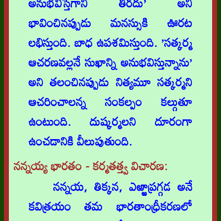
అనుభవిస్తేగాని తీరదు’ అని
భావించినప్పుడు మనస్సుకి ఊరట
లభిస్తుంది. బాధ ఉపశమిస్తుంది. ’సత్కర్మ
ఆచరణవల్లనే సుఖాన్ని అనుభవిస్తున్నాను’
అని తలంచినప్పుడు నిత్యమూ సత్కర్మని
ఆచరించాలన్న సంకల్పం కల్గుతూ
ఉంటుంది. దుష్కర్మలని దూరంగా
ఉంచడానికి వీలుపుతుంది.
నన్నయ్య భారతం - కర్మతత్త్వ విచారణ:
నన్నయ, తిక్కన, ఎఱ్ఱాప్రగ్గడ అనే
కవిత్రయం తమ భారతాంధ్రీకరణలో