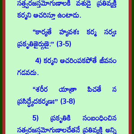
సత్త్వరజస్తమోగుణాలకి వశుడై ప్రతివ్యక్తీ
కర్మని ఆచరిస్తూ ఉంటాడు.
“కార్యతే హ్యవశః కర్మ సర్వః
ప్రకృతిజైర్గుణై:” (3-5)
4) కర్మని ఆచరింపకపోతే జీవనం
గడవదు.
“శరీర యాత్రా పిచతే న
ప్రసిద్ధ్యేదకర్మణః” (3-8)
5) ప్రకృతికి సంబంధించిన
సత్వరజస్తమోగుణాలచేతనే ప్రతివ్యక్తి అన్ని