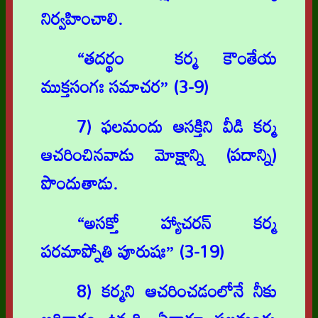
నిర్వహించాలి.
“తదర్థం కర్మ కౌంతేయ
ముక్తసంగః సమాచర” (3-9)
7) ఫలమందు ఆసక్తిని వీడి కర్మ
ఆచరించినవాడు మోక్షాన్ని (పదాన్ని)
పొందుతాడు.
“అసక్తో హ్యాచరన్ కర్మ
పరమాప్నోతి పూరుషః” (3-19)
8) కర్మని ఆచరించడంలోనే నీకు