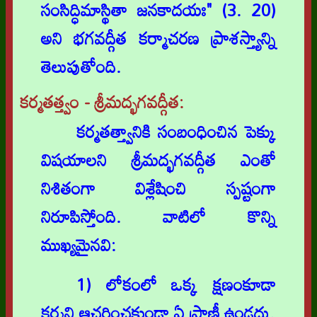
సంసిద్ధిమాస్థితా జనకాదయః" (3. 20)
అని భగవద్గీత కర్మాచరణ ప్రాశస్త్యాన్ని
తెలుపుతోంది.
కర్మతత్త్వం - శ్రీమద్భగవద్గీత:
కర్మతత్త్వానికి సంబంధించిన పెక్కు
విషయాలని శ్రీమద్భగవద్గీత ఎంతో
నిశితంగా విశ్లేషించి స్పష్టంగా
నిరూపిస్తోంది. వాటిలో కొన్ని
ముఖ్యమైనవి:
1) లోకంలో ఒక్క క్షణంకూడా
కర్మని ఆచరించకుండా ఏ ప్రాణీ ఉండదు.