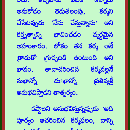
అనుకోడం చెడుతలంపు, కర్మని
చేసేటప్పుడు ‘నేను చేస్తున్నాను’ అని
కర్తృత్వాన్ని భావించడం వ్యర్ధమైన
అహంకారం. లోకం తన కర్మ అనే
త్రాడుతో గ్రుచ్చబడి ఉంటుంది అని
భావం. తానాచరించిన కర్మవల్లనే
సుఖాన్నో దుఃఖాన్నో ప్రతివ్యక్తీ
అనుభవిస్తాడని తాత్పర్యం.
కష్టాలని అనుభవిస్తున్నప్పుడు ’అది
పూర్వం ఆచరించిన కర్మఫలం, దాన్ని