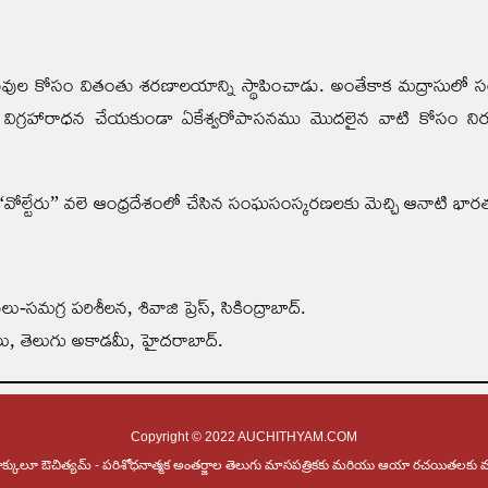
ువుల కోసం వితంతు శరణాలయాన్ని స్థాపించాడు. అంతేకాక మద్రాసులో స
ి, విగ్రహారాధన చేయకుండా ఏకేశ్వరోపాసనము మొదలైన వాటి కోసం నిరం
 “వోల్టేరు” వలె ఆంధ్రదేశంలో చేసిన సంఘసంస్కరణలకు మెచ్చి ఆనాటి భారత 
గ్ర పరిశీలన, శివాజి ప్రెస్‌, సికింద్రాబాద్‌.
ాలు, తెలుగు అకాడమీ, హైదరాబాద్.
Copyright © 2022 AUCHITHYAM.COM
క్కులూ ఔచిత్యమ్ - పరిశోధనాత్మక అంతర్జాల తెలుగు మాసపత్రికకు మరియు ఆయా రచయితలకు మ