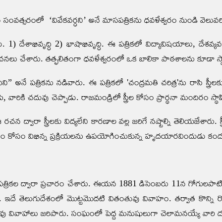
ంవత్సరంలో ‘వివేకవర్ధని’ అనే మాసపత్రికను ధవళేశ్వరం నుండి వెలువర
ంచాడు. 1) దేశాభివృద్ధి 2) భాషాభివృద్ధి. ఈ పత్రికలో విద్యావిషయాలు,
ుగా రచనలు చేశారు. తత్ఫలితంగా ధవళేశ్వరంలో ఒక బాలికా పాఠశాలను కూడా స్
ి” అనే పత్రికను నడివారు. ఈ పత్రికలో 'చంద్రమతి చరిత్ర'ను రాసి స్త్రీల
 వారికి చదువు చెప్పాడు. రాజమండ్రిలో స్త్రీల కోసం ప్రార్థనా మందిరం స్థాపి
ారా స్త్రీలకు విద్యలేని కారణాల వల్ల జరిగే నష్టాల్ని తెలియజేశారు. స్త
ోసం విభిన్న ప్రక్రియ‌ల‌ను ఉప‌యోగించుకున్న హృద‌యార‌విందుడు కందుకూ
త్రికల ద్వారా ప్రచారం చేశారు. ఈయన 1881 డిసెంబరు 11న గోగులపాటి
తి. ఇదే తెలుగుదేశంలో మొట్టమొదటి వితంతువు వివాహం. తర్వాత కొన్ని ర
ువు వివాహాలు జరిపారు. సంఘంలో పెద్ద మనుషులుగా చెలామనయ్యే వారి ద