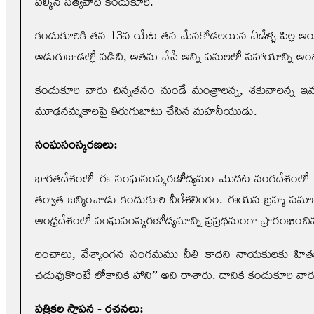
పల్కిన సత్యవాది కందుకూరి.
కందుకూరికి తన 13వ యేట తన మేనకోడలయిన ఏడేళ్ళ పిల్ల అయిన బాపమ్
అడుగుజాడల్లో నడిచి, అతను చేసే అన్ని పనులలో సహాయాన్ని అ
కందుకూరి వారు చిన్నతనం నుండే మంత్రాలన్న, శకునాలన్న ఇ
మూఢనమ్మకాలపై తిరుగుబాటు చేసిన మహనీయుడు.
సంఘసంస్కరణలు:
భారతదేశంలో ఈ సంఘసంస్కరణోద్యమం మొదట వంగదేశంలో బ్ర
తర్వాత జన్మించాడు కందుకూరి వీరేశలింగం. ఈయన బ్రహ్మ సమాజ
ఆంధ్రదేశంలో సంఘసంస్కరణోద్యమాన్ని ప్రప్రథమంగా ప్రారంభి
లంచాలు, వేశ్యాంగన సంగమము నీతి కాదని నాయకులకు హితబోధ 
చదువుకొంటే లోకానికి హాని” అని రాశారు. దానికి కందుకూరి వారు
పత్రికల స్థాపన - రచనలు: