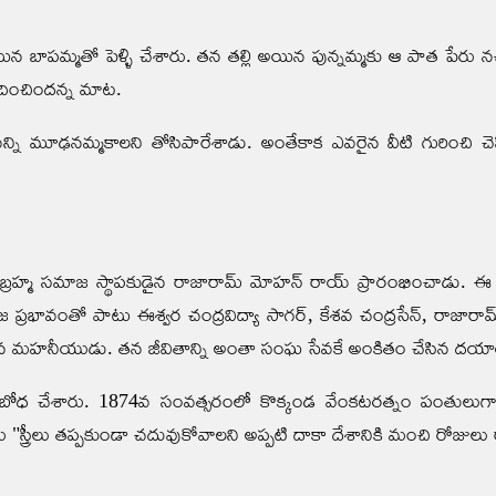
మతో పెళ్ళి చేశారు. తన తల్లి అయిన పున్నమ్మకు ఆ పాత పేరు నచ్చక తన కో
ందించిందన్న మాట.
వన్ని మూఢనమ్మకాలని తోసిపారేశాడు. అంతేకాక ఎవరైన వీటి గురించి 
హ్మ సమాజ స్థాపకుడైన రాజారామ్ మోహన్ రాయ్ ప్రారంభించాడు. ఈ
 ప్రభావంతో పాటు ఈశ్వర చంద్రవిద్యా సాగర్, కేశవ చంద్రసేన్, రాజ
ంచిన మహనీయుడు. తన జీవితాన్ని అంతా సంఘ సేవకే అంకితం చేసిన ద‌యా
చేశారు. 1874వ సంవత్సరంలో కొక్కండ వేంకటరత్నం పంతులుగారు ఆంధ్
 "స్త్రీలు తప్పకుండా చదువుకోవాలని అప్పటి దాకా దేశానికి మంచి రోజులు