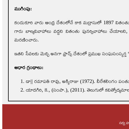
ముగింపు:
కందుకూరి వారు ఆంధ్ర దేశంలోనే కాక మద్రాసులో 1897 వితంత
గారు బాల్యవివాహాలు వద్దని వితంతు పునర్వివాహాలు చేయాలన
మరణించారు.
ఇతని సేవలకు మెచ్చి అనగా ఫ్రాన్స్ దేశంలో ప్రముఖ సంఘసంస్కర్త
ఆధార గ్రంథాలు:
డా|| రమాపతి రావు, అక్కిరాజు (1972). వీరేశలింగం పంతులు-సమ
యాదగిరి, కె., (సంపా.), (2011). తెలుగులో కవిత్వోద్యమ
సర్వ హ