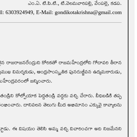
ఎం.ఏ. టి.పి.టి., టి.వెలమవారిపల్లి, వేంపల్లె, కడప.
ll: 6303924949, E-Mail: gondikotakrishna@gmail.com
న రాజరాజనరేంద్రుని కోరికతో రాజమహేంద్రలోని గోదావరి తీరాన
రముఖ విమర్శకుడు, ఆంధ్రసాంస్కృతిక పునరుజ్జీవన ఉద్యమకారుడు,
మహేంద్రవరంలో జన్మించారు.
ిని కోల్పోయాక పెద్దతండ్రి వద్దకు వచ్చి చేరారు. వీధిబడికి తప్ప
రారంభించారు. దానివలన తెలుగు మీద అభిమానం ఎక్కువై కావ్యాలను
్టాడు. ఈ విషయం తెలిసి అమ్మ వచ్చి విచారించగా అది నిజమేనని