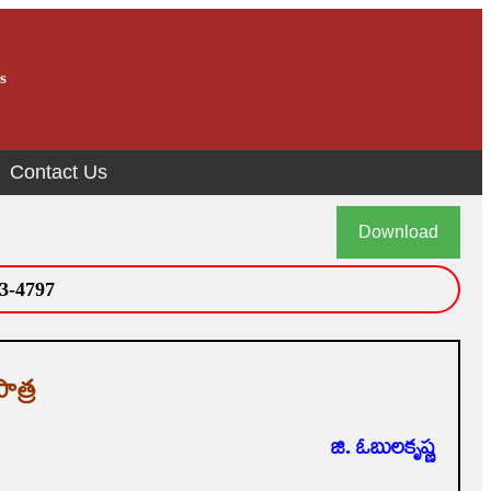
s
Contact Us
Download
3-4797
ాత్ర
జి. ఓబులకృష్ణ