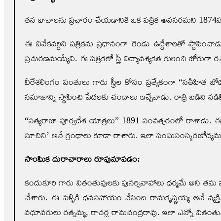
తన భావాలను ప్రచారం చేయడానికి ఒక పత్రిక అవసరమని 1874వ స
ఈ వివేకవర్ధిని పత్రికను ప్రధానంగా రెండు ఉద్దేశాలతో స్థాపి
ప్రచురణమయ్యేవి. ఈ పత్రికలో స్త్రీ విద్యావశ్యకత గురించి జోర
వీరేశలింగం పంతులు గారు స్త్రీల కోసం ప్రత్యేకంగా “సతీహిత బోధిన
సమాజాన్ని స్థాపించి పేదలకు చందాలు ఇచ్చేవాడు. రాత్రి బడిని నడిపి,
“సత్యరాజా పూర్వదేశ యాత్రలు” 1891 సంవత్సరంలో రాశాడు. ఈ రచన ద్వ
సూచిని’ అనే గ్రంథాలు కూడా రాశారు. ఇలా సంఘ‌సంస్కరణోద్యమం క
సాంఘిక దురాచారాలు రూపుమాపడం:
కందుకూరి గారు వితంతువులకు పునర్వివాహాలు ధర్మమే అని తమ ప
చేశారు. ఈ పెళ్ళికి ధనసహాయం చేసింది రామకృష్ణయ్య అనే వ్యక్
వధూవరులు రత్నమ్మ, రాచర్ల రామచంద్రరావు. ఇలా ఎన్నో వితంత