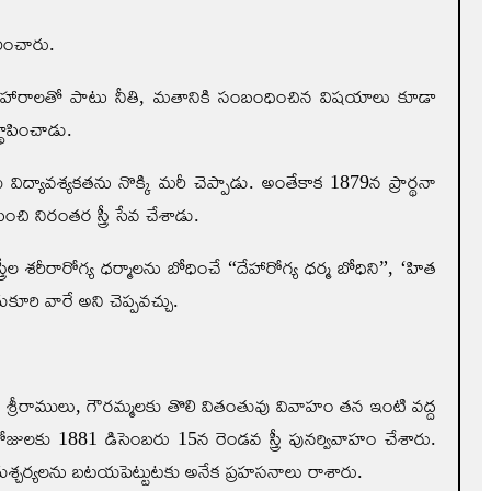
ించారు.
 దేశవ్యవహారాలతో పాటు నీతి, మతానికి సంబంధించిన విషయాలు కూడా
థాపించాడు.
కు విద్యావశ్యకతను నొక్కి మరీ చెప్పాడు. అంతేకాక 1879న ప్రార్థనా
ంచి నిరంత‌ర స్త్రీ సేవ చేశాడు.
్రీల శరీరారోగ్య ధర్మాలను బోధించే “దేహారోగ్య ధర్మ బోధిని”, ‘హిత
రి వారే అని చెప్పవ‌చ్చు.
 శ్రీరాములు, గౌరమ్మలకు తొలి వితంతువు వివాహం తన ఇంటి వద్ద
ోజులకు 1881 డిసెంబరు 15న రెండవ స్త్రీ పునర్వివాహం చేశారు.
ుశ్చర్యలను బటయపెట్టుటకు అనేక ప్రహసనాలు రాశారు.