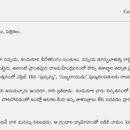
Ce
 పత్రికలు.
గా నన్నయ, కందుకూరి వీరేశలింగం పంతులు. నన్నయ తూర్పుచాళుక్య రాజై
టెను. అలాంటి ప్రాంతమైన రాజమహేంద్రవరంలో కొన్ని శతాబ్దాల తర్వాత ప్
రంలో ఏప్రిల్ 16న ‘పున్నమ్మ’, ‘సుబ్బరాయుడు’ పుణ్యదంపతులకు రాజ
ి అనుకున్నారు అందరూ. కాని బ్రతికాడు. కందుకూరి వారు చిన్నతనంలో తండ్ర
పొద్దు పోకపోవడంతో ఇంట్లో అటకల మీద ఉన్న తాళపత్రాలు తీసి చదవడం ప్
ని చదివే దాక మనస్సు నిలబడదు. ఆ గ్రంథాల వ్యామోహంతో బడికి నామం పెట