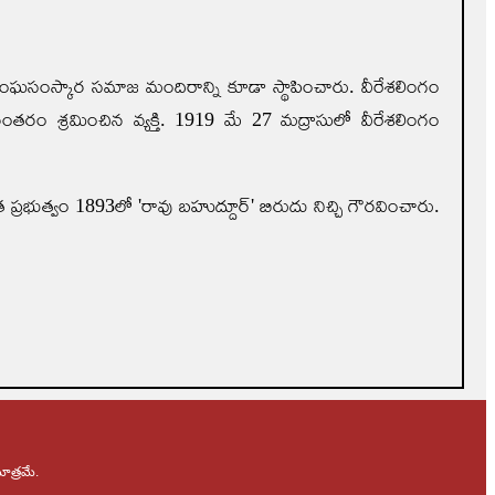
ంఘసంస్కార సమాజ మందిరాన్ని కూడా స్థాపించారు. వీరేశలింగం
తరం శ్రమించిన వ్యక్తి. 1919 మే 27 మద్రాసులో వీరేశలింగం
ప్రభుత్వం 1893లో 'రావు బహుద్దూర్' బిరుదు నిచ్చి గౌరవించారు.
ాత్రమే.