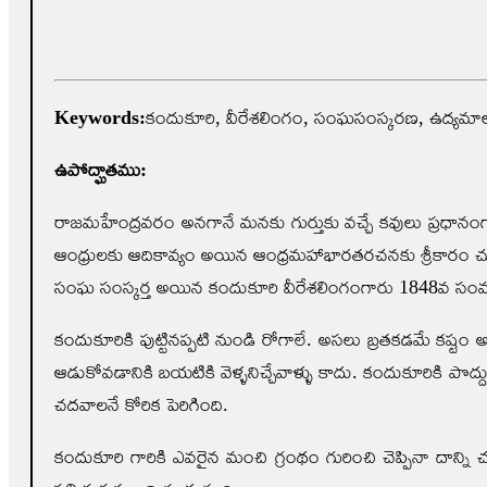
Keywords:
కందుకూరి, వీరేశలింగం, సంఘసంస్కరణ, ఉద్యమాలు,
ఉపోద్ఘాతము:
రాజమహేంద్రవరం అనగానే మనకు గుర్తుకు వచ్చే కవులు ప్రధానం
ఆంధ్రులకు ఆదికావ్యం అయిన ఆంధ్రమహాభారతరచనకు శ్రీకారం చుట్
సంఘ సంస్కర్త అయిన కందుకూరి వీరేశలింగంగారు 1848వ సంవత్స
కందుకూరికి పుట్టినప్పటి నుండి రోగాలే. అసలు బ్రతకడమే కష్టం అన
ఆడుకోవడానికి బయటికి వెళ్ళ‌నిచ్చేవాళ్ళు కాదు. కందుకూరికి 
చదవాలనే కోరిక పెరిగింది.
కందుకూరి గారికి ఎవరైన మంచి గ్రంథం గురించి చెప్పినా దాన్