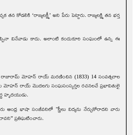
డలికి ‘రాజ్యలక్ష్మీ’ అని పేరు పెట్టారు. రాజ్యలక్ష్మి తన భర్త
చెప్పినా వినేవాడు కాదు. అలాంటి కందుకూరి సంఘంలో ఉన్న ఈ
 రాజారామ్ మోహన్ రాయ్ మరణించిన (1833) 14 సంవత్సరాల
ారామ్ మోహన్ రాయ్ మొదలగు సంఘసంస్కర్తల రచనలచే ప్రభావితులై
ర్థ హృద‌యుడు.
ర భాషా సంజీవనిలో "స్త్రీలు విద్యను నేర్చుకోరాదని వారు
 రావని” ప్రతిఘటించారు.