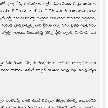
 పూర్తి చేసి, కందుకూరి, స్వామీ వివేకానంద, గుర్రం జాషువా,
విద్యాలయంలో తెలుగు శాఖలో ఎం.ఏ చేసి అనంతరం బి.యీడి. కూడా
న్నేటి లక్ష్మీ నరసింహమూర్తి ప్రస్తుతం గణపవరం మండలం అర్ధవరం,
 మరింత ప్రోత్సహిస్తున్న వారి శ్రీమతి దర్బా రమా ప్రతిభ గణపవరం
ోత్స్న, అల్లుడు విజయకృష్ట (క్లర్క్) స్టేట్ బ్యాంక్, గూడూరు. ఒక
ల్పించడం కోసం ఎన్నో కవితలు, కథలు, నాటకలు రాస్తూ ప్రముఖుల
 రాసారు. తెన్నేటి మాష్టర్ కవితలు ఆంధ్ర ప్రభ, ఆంధ్ర జ్యోతి
్యం వంటివన్నీ వారికి ఉండే విచక్షణా శక్తులు కలాన్ని అలుపెరగని
శంలో ధ్రువతారల్లా నిలిచిపోతారు. తమ ప్రతిభతో అనేక అంశాలను