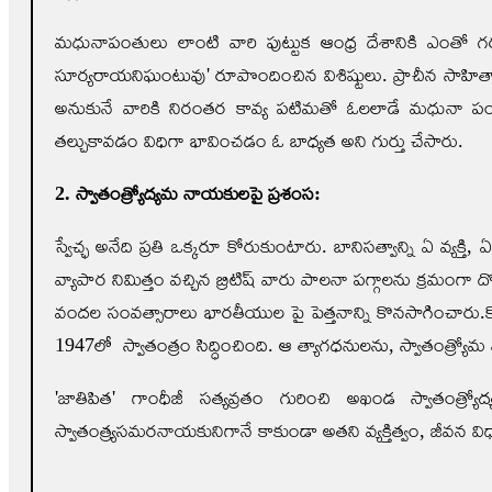
మధునాపంతులు లాంటి వారి పుట్టుక ఆంధ్ర దేశానికి ఎంతో గర్వ
సూర్యరాయనిఘంటువు' రూపొందించిన విశిష్టులు. ప్రాచీన సాహిత్
అనుకునే వారికి నిరంతర కావ్య పటిమతో ఓలలాడే మధునా పంతులు
తల్చుకావడం విధిగా భావించడం ఓ బాధ్యత అని గుర్తు చేసారు.
2. స్వాతంత్య్రోద్యమ నాయకులపై ప్రశంస:
స్వేచ్ఛ అనేది ప్రతి ఒక్కరూ కోరుకుంటారు. బానిసత్వాన్ని ఏ 
వ్యాపార నిమిత్తం వచ్చిన బ్రిటిష్ వారు పాలనా పగ్గాలను క్రమంగ
వందల సంవత్సారాలు భారతీయుల పై పెత్తనాన్ని కొనసాగించారు.క
1947లో స్వాతంత్రం సిద్ధించింది. ఆ త్యాగధనులను, స్వాతంత్య్రోమ
'జాతిపిత' గాంధీజీ సత్యవ్రతం గురించి అఖండ స్వాతంత్ర
స్వాతంత్య్రసమరనాయకునిగానే కాకుండా అతని వ్యక్తిత్వం, జీవన వ