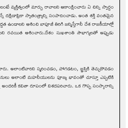
 వ్యక్తిత్వంలో మార్పు రావాలని ఆకాంక్షించారు ఏ చిన్ని స్వార్దం
్షిణాఫ్రికా స్వాతంత్య్రాన్ని సంపాదించాడు. అంత శక్తి వంతమైన
త ఉండాలని ఆశించి బాపూజీ తిరిగి జన్మిస్తేగానీ దేశ రాజకీయాల్లో
ఉండాలని రచయిత ఆశించారు.దేశం సుఖశాంతి సౌభాగ్యలతో అప్పుడు
ు. అలాంటివారిని స్మరించడం, పోగడటం, జ్ఞప్తికి తెచ్చుకొవడం
డు ఆ జనులు అలాంటి మహనీయులను పూజ్య భావంతో చూస్తూ ఎప్పటికి
న్ని అందరికీ కవితా రూపంలో విశదపరిచారు. ఒక గొప్ప సంస్కారాన్ని