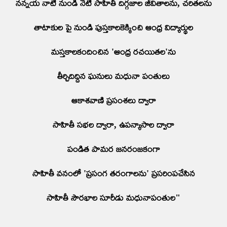
నన్నయ నాటి నుండి నేటి సాహితీ దిగ్గజాల జీవితాలను, చరితలను
తాటాకుల పై నుండి పుస్తకాలకెక్కించి ఆంధ్ర విద్యార్థుల
మస్తకాలకందించిన 'ఆంధ్ర రచయితల'ను
తీర్చిదిద్దిన ఘనులు మధునా పంతులు
ఆకాశవాణి ప్రసంశలు ద్వారా
సాహితీ సభల ద్వారా, ఉపన్యాసాల ద్వారా
పండిత పామర జనరంజకంగా
సాహితీ వనంలో 'ప్రసంగ తరంగాలను' ప్రసరింపచేసిన
సాహితీ సౌరభాల సూరీడు మధునాపంతుల"