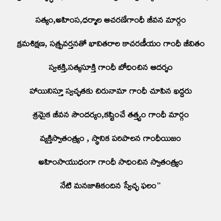
సత్యం,అహింస,ధర్మాల ఆచరణేగాంధీ జీవన మార్గం
క్రమశిక్షణ, సత్ప్రవర్తనతో భావితరాల కాచరణీయం గాంధీ జీవితం
స్వశక్తి,సత్యసూక్తి గాంధీ బోధించిన ఆదర్శం
హాయినిస్తూ స్వచ్ఛతకు చిరునామా గాంధీ చూపిన ఖద్దరు
శ్రమైక జీవన సౌందర్యం,కష్టించే తత్త్వం గాంధీ మార్గం
వ్యక్తిస్వాతంత్య్రం , స్థానిక పరిపాలన గాంధీయిజం
అహింసాయుధంగా గాంధీ సాధించిన స్వాతంత్ర్యం
నేటి మనజాతికందిన స్వేచ్ఛ ఫలం"