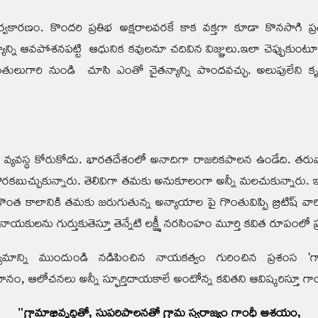
కారణం. కొందరి ప్రతిభ అక్షరాలవరకే కాక వక్తగా కూడా కొనసాగి ప్రత్యక
యాన్ని ఆవపోశనపట్టి ఆధునిక కవులనూ చదివిన విజ్ఞులు.ఇలా చెప్పుకుంటూ
గారి నుండి చూసి ఎంతో చైతన్యాన్ని పొందవచ్చు. అలుపులేని కృషి గొప
వ్యక్తి, ఏ వ్యవస్థ కోరుకోదు. భారతదేశంలో అనాదిగా రాజరికపాలన ఉండేద
ా దొరకబుచ్చుకున్నారు. తెలివిగా తమకు అనుకూలంగా అన్నీ మలచుకున్నారు. 
ొంత కాలానికి తమకు జరుగుతున్న అన్యాయాల పై గొంతువిప్పి బ్రిటిష్ వా
 నాయకులను గుర్తుకుతెస్తూ తెన్నేటి లక్ష్మీ నరసింహం మూర్తి కవిత రూపంలో 
్యోద్యమాన్ని ముందుండి నడిపించిన నాయకత్వం గురించిన ప్రశంస 
ిధానం, ఆలోచనలు అన్నీ స్ఫూర్తిదాయకాలే అంటోన్న కవితని ఆవిష్కరిస్తూ గ
"గ్రామాభివృద్ధితో, సుపరిపాలనతో గ్రామ స్వరాజ్యం గాంధీ ఆశయం,