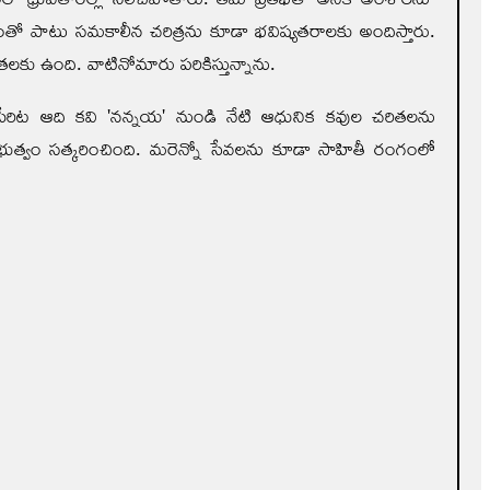
ంతో పాటు సమకాలీన చరిత్రను కూడా భవిష్యతరాలకు అందిస్తారు.
తలకు ఉంది. వాటినోమారు పరికిస్తున్నాను.
 పేరిట ఆది కవి 'నన్నయ' నుండి నేటి ఆధునిక కవుల చరితలను
్రభుత్వం సత్కరించింది. మరెన్నో సేవలను కూడా సాహితీ రంగంలో