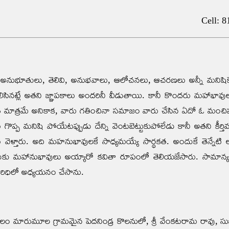
Cell: 
 అనుభూతులు, తెలివి, అనుభవాలు, ఆలోచనలు, ఆచరణలు అన్నీ మనిషికే సా
ిసినట్లే అతని జ్ఞాపకాలు అందరినీ వీడుతాయి. కానీ కొందరు మహాభావులు 
 మాత్రమే అనికాక, వారు గతించినా సమాజం వారు చేసిన ఏదో ఓ మంచిపని
ు గొప్ప మనిషి పోయేటప్పుడు దేన్ని వెంటబెట్టుకుపోలేడు కానీ అతని కీర్
్తారు. అది మహనుభావులకే సాధ్యమయ్యే సార్థకత. అందుకే తెన్నేటి లక
 వారెందుకు మహానుభావులు అయ్యారో కవితా రూపంలో తెలియజేసారు. సామ
త పరిధిలో అధ్యయనం చేసాను.
మండలం మారుమూల గ్రామమైన పెదనిండ్ర కొలనులో, శ్రీ వేంకటరామ రావు, సుబ్బ