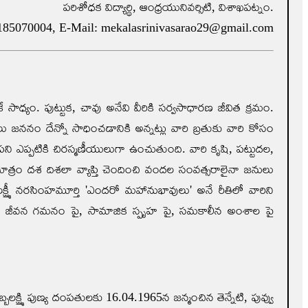
పరిశోధక విద్యార్థి, ఆంధ్రయునివర్సిటి, విశాఖపట్నం.
8185070004, E-Mail: mekalasrinivasarao29@gmail.com
ధ్యం. పుట్టుక, చావు అనేవి వీరికి సర్వసాధారణ జీవిత క్రమం.
జననం దేన్నో సాధించడానికి అన్నట్లు వారి బ్రతుకు వారి కోసం
 ఎప్పటికి చిరస్మణీయులుగా ఉంచుతుంది. వారి కృషి, పట్టుదల,
తిమాత్రం దశ దిశలా వ్యాప్తి చెందించి వందల సంవత్సరాలైనా జనులు
్ష్మీ నరసింహమూర్తి 'ఎందరో మహానుభావులు' అనే రీతిలో వారిని
ాన్య జీవన గమనం పై, సామాజిక స్పృహ పై, సమకాలీన అంశాల పై
లక్ష్మి పుణ్య దంపతులకు 16.04.1965న జన్మంచిన తెన్నేటి, పువ్వు