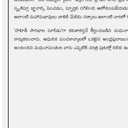
స్పృశిస్తూ జ్ఞానాన్ని పెంచడం, స్ఫూర్తిని రగిలించి ఆలోచ
అలాంటి మహానుభావులు జాతికి మేలిమి రత్నాలు.అలాంటి వారిలో కొంద
'సాహితీ సౌరభాల సూరీడు'గా కవితాకర్తచే కీర్తించబడిన మధ
కావ్యకరించారు. ఆధునిక పంచకావ్యాలలో ఒకటైన ఆంధ్రపురాణంను 
అందించిన మధునాపంతుల వారు ఎప్పటికి చరిత్ర పుటల్లో నిలిచి ఉం