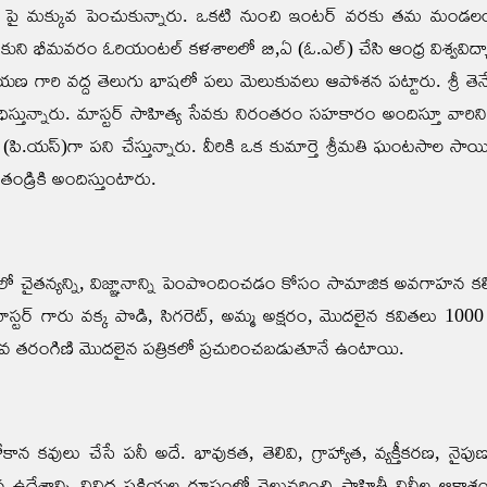
ాష పై మక్కువ పెంచుకున్నారు. ఒకటి నుంచి ఇంటర్ వరకు తమ మండలంలో‌
ంచుకుని భీమవరం ఓరియంటల్ కళశాలలో బి,ఏ (ఓ.ఎల్) చేసి ఆంధ్ర విశ్వ
్నారాయణ గారి వద్ద తెలుగు భాషలో పలు మెలుకువలు ఆపోశన పట్టారు. శ్రీ తె
ధిస్తున్నారు. మాస్టర్ సాహిత్య సేవకు నిరంతరం సహకారం అందిస్తూ వారిని
ి.యస్)గా పని చేస్తున్నారు. వీరికి ఒక కుమార్తె శ్రీమతి ఘంటసాల సాయి జ్య
్రికి అందిస్తుంటారు.
లో చైతన్యన్ని, విజ్ఞానాన్ని పెంపొందించడం కోసం సామాజిక అవగాహన క
ర్ గారు వక్క పొడి, సిగరెట్, అమ్మ అక్షరం, మొదలైన కవితలు 1000 వరకు
ూర్ణిమ, భావ తరంగిణి మొదలైన పత్రికలో ప్రచురించబడుతూనే ఉంటాయి.
న కవులు చేసే పనీ అదే. భావుకత, తెలివి, గ్రాహ్యాత, వ్యక్తీకరణ, నైపుణ
ఉద్దేశాన్ని వివిధ ప్రక్రియల రూపంలో వెలువరించి సాహితీ వినీల ఆకా