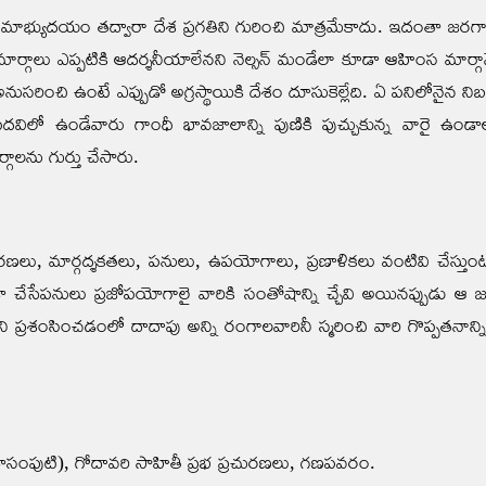
రామాభ్యుదయం తద్వారా దేశ ప్రగతిని గురించి మాత్రమేకాదు. ఇదంతా జరగాలంటే
లు ఎప్పటికి ఆదర్శనీయాలేనని నెల్సన్ మండేలా కూడా ఆహింస మార్గాన్నే దక
ించి ఉంటే ఎప్పుడో అగ్రస్థాయికి దేశం దూసుకెల్లేది. ఏ పనిలోనైన నిబద్ద
్పి పదవిలో ఉండేవారు గాంధీ భావజాలాన్ని పుణికి పుచ్చుకున్న వారై 
గాలను గుర్తు చేసారు.
లు, మార్గద్శకతలు, పనులు, ఉపయోగాలు, ప్రణాళికలు వంటివి చేస్తుంటార
కుండా చేసేపనులు ప్రజోపయోగాలై వారికి సంతోషాన్ని చ్చేవి అయినప్పు
వారిని ప్రశంసించడంలో దాదాపు అన్ని రంగాలవారినీ స్మరించి వారి గొప్పతనా
కవితాసంపుటి), గోదావరి సాహితీ ప్రభ ప్రచురణలు, గణపవరం.