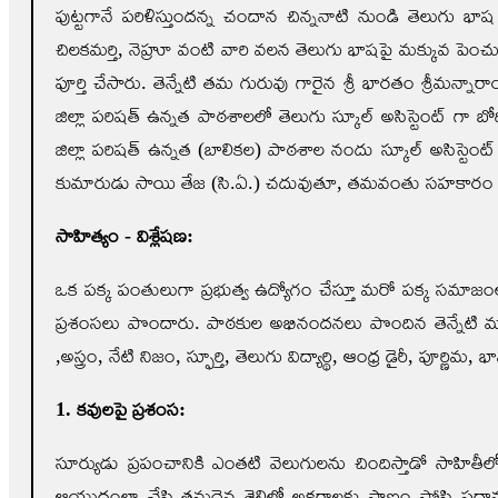
పుట్టగానే పరిళిస్తుందన్న చందాన చిన్ననాటి నుండి తెలుగు భ
చిలకమర్తి, నెహ్రూ వంటి వారి వలన తెలుగు భాషపై మక్కువ పె
పూర్తి చేసారు. తెన్నేటి తమ‌ గురువు గారైన శ్రీ భారతం శ్రీమన
జిల్లా పరిషత్ ఉన్నత పాఠశాలలో తెలుగు స్కూల్ అసిస్టెంట్ గా బో
జిల్లా పరిషత్ ఉన్నత (బాలికల) పాఠశాల నందు స్కూల్ అసిస్టెంట్ (ప
కుమారుడు సాయి తేజ (సి.ఏ.) చదువుతూ, తమవంతు సహకారం తండ
సాహిత్యం - విశ్లేషణ:
ఒక పక్క పంతులుగా ప్రభుత్వ ఉద్యోగం చేస్తూ మరో పక్క సమాజం
ప్రశంసలు పొందారు. పాఠకుల అభినందనలు పొందిన తెన్నేటి మాస్ట
,అస్త్రం, నేటి నిజం, స్ఫూర్తి, తెలుగు విద్యార్థి, ఆంధ్ర డైరీ, ప
1. కవులపై ప్రశంస:
సూర్యుడు ప్రపంచానికి ఎంతటి వెలుగులను చిందిస్తాడో సాహితీలోకా
ఆయుధంలా చేసి తమదైన శైలిలో అక్షరాలకు ప్రాణం పోసి ప్రధాన 