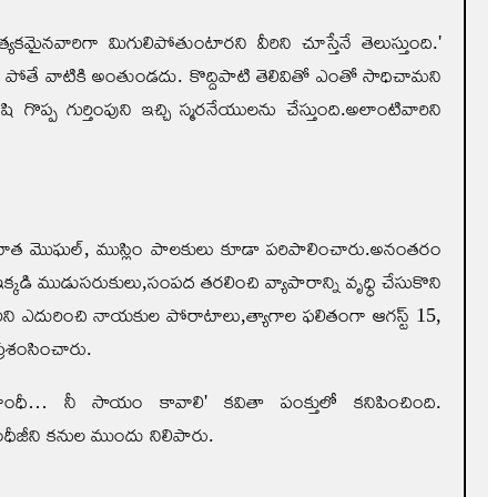
మైనవారిగా మిగులిపోతుంటారని వీరిని చూస్తేనే తెలుస్తుంది.'
 పోతే వాటికి అంతుండదు. కొద్దిపాటి తెలివితో ఎంతో సాధిచామని
్ప గుర్తింపుని ఇచ్చి స్మరనేయులను చేస్తుంది.అలాంటివారిని
ి. తరువాత మొఘల్, ముస్లిం పాలకులు కూడా పరిపాలించారు.అనంతరం
ఇక్కడి ముడుసరుకులు,సంపద తరలించి వ్యాపారాన్ని వృధ్ధి చేసుకొని
రిని ఎదురించి నాయకుల పోరాటాలు,త్యాగాల ఫలితంగా ఆగస్ట్ 15,
ప్రశంసించారు.
'గాంధీ… నీ సాయం కావాలి' కవితా పంక్తులో కనిపించింది.
ాంధీజీని కనుల ముందు నిలిపారు.