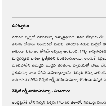
ఉపోద్ఘాతం:
చరాచర సృష్టిలో మానవజన్మ అత్యుత్తమైనది. ఇతర జీవులకు లేని
ఉన్నన్ని రోజులు నలుగురిలో మనిషి, పోయాక మనిషి మట్టిలో కల
కాకుండా సమాజం కోసమే అన్నట్లు ఉంటుంది. గొప్ప కార్యసాధకత
మార్గదర్శకత వారికా ప్రత్యేకతని సంతరించుతాయి. అందుకే పెద్దల
మరిచిపోలేని తమదైన ముద్రని తరతరాల హృదయల్లో చోటు చేసి వెళ
ప్రశంసిస్తూ వారు చేసిన మహత్కార్యాలను గుర్తుకు తెస్తూ
అవగాహన కలిగిన తెన్నేటి లక్ష్మీ నరసింహ‌మూర్తి కవితలను విస్తృ
తెన్నేటి లక్ష్మీ నరసింహమూర్తి - పరిచయం:
ఆంధ్రప్రదేశ్ లోని పచ్చని పశ్చిమ గోదావరి జిల్లాలో, నిడమర్రు 