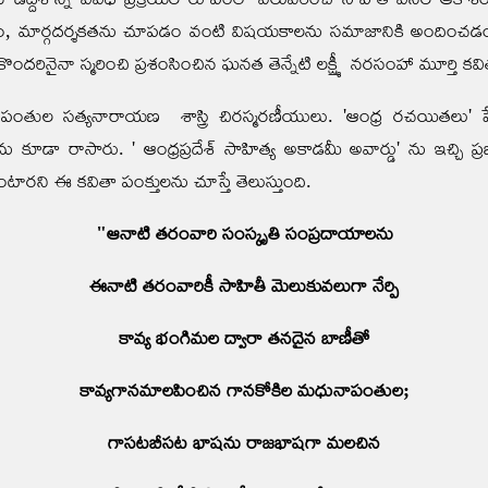
ింపజేయడం, మార్గదర్శకతను చూపడం వంటి విషయకాలను సమాజానికి అందించడ
రినైనా స్మరించి ప్రశంసించిన ఘనత తెన్నేటి లక్ష్మీ నరసంహా మూర్తి కవి
ునాపంతుల సత్యనారాయణ శాస్త్రి చిరస్మరణీయులు. 'ఆంధ్ర రచయితలు'
కూడా రాసారు. ' ఆంధ్రప్రదేశ్ సాహిత్య అకాడమీ అవార్డు' ను ఇచ్చి ప
టారని ఈ కవితా పంక్తులను చూస్తే తెలుస్తుంది.
"ఆనాటి తరంవారి సంస్కృతి సంప్రదాయాలను
ఈనాటి తరంవారికీ సాహితీ మెలుకువలుగా నేర్పి
కావ్య భంగిమల ద్వారా తనదైన బాణీతో
కావ్యగానమాలపించిన గానకోకిల మధునాపంతుల;
గాసటబీసట భాషను రాజభాషగా మలచిన