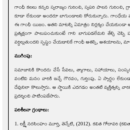
గాంధీ కలలు కన్నది స్వరాజ్యం గురించి, స్వపరి పాలన గురించి, గ్
కూడా లేకుండా అందరూ బాగుండాలని కోరుకున్నారు. గాంధేయ మార్గా
ఈ గాంధీ యిజం. అతని మాటల్ని ఏమాత్రం నిర్లక్యం చేయకుండా అనుసర
ప్రత్యక్షంగా పాలుపంచుకుంటే గాని బాగుపడలేమని తేల్చి చెప
వర్ధిల్లుతుందని స్పష్టం చేయడానికే గాంధీ ఆశల్ని, ఆశయాలను, మార్
ముగింపు:
సమాజానికి కొందరు చేసే సేవలు, త్యాగాలు, సహాయాలు, సంస్కరణ
వంటివి మనం వారికి ఇచ్చే గౌరవం, గుర్తింపు. ఏ స్వార్దం లే
దేవునిలా కొలుస్తారు. ఆ స్థాయికి ఎదగడం అంతటి వ్యక్తిత్వన్ని 
ప్రదర్శించి పాటింపజేసారు.
పరిశీలనా గ్రంథాలు:
1. లక్ష్మీ నరసింహం మూర్తి, తెన్నేటి, (2012). కవిత గోదావరి (