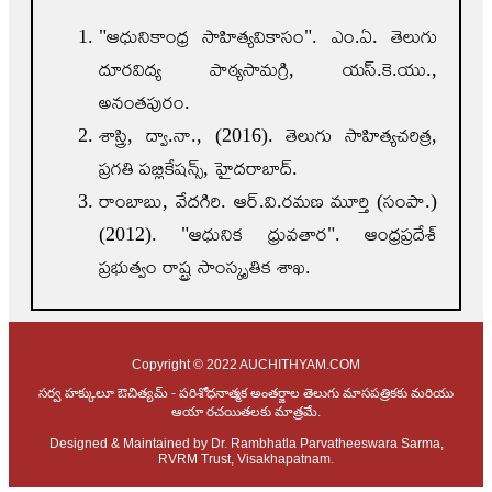
"ఆధునికాంధ్ర సాహిత్యవికాసం". ఎం.ఏ. తెలుగు
దూరవిద్య పాఠ్యసామగ్రి, యస్.కె.యు.,
అనంతపురం.
శాస్త్రి, ద్వా.నా., (2016). తెలుగు సాహిత్యచరిత్ర,
ప్రగతి పబ్లికేషన్స్, హైదరాబాద్.
రాంబాబు, వేదగిరి. ఆర్.వి.రమణ మూర్తి (సంపా.)
(2012). "ఆధునిక ధ్రువతార". ఆంధ్రప్రదేశ్
ప్రభుత్వం రాష్ట్ర సాంస్కృతిక శాఖ.
Copyright © 2022 AUCHITHYAM.COM
సర్వ హక్కులూ ఔచిత్యమ్ - పరిశోధనాత్మక అంతర్జాల తెలుగు మాసపత్రికకు మరియు
ఆయా రచయితలకు మాత్రమే.
Designed & Maintained by Dr. Rambhatla Parvatheeswara Sarma,
RVRM Trust, Visakhapatnam.