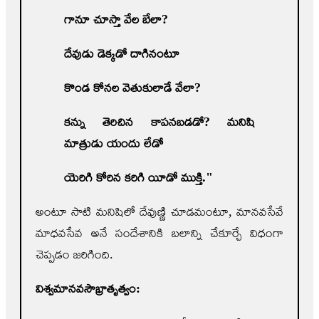
గానూ చూస్తా వేల బేలా
?
దేవుడు డెక్కడో దాగినంటూ
కొండ కోనల వెతుకులాడే వేలా
?
కన్ను తెరిచిన కాపనబడడో
?
మనిషి
మాత్రుడు యందు లేడో
యెరిగి కోరిన కరిగి యీడో ముక్తి."
అంటూ సాటి మనిషిలో దేవుణ్ణి చూడమంటూ, మానవసేవే
మాధవసేవ అనే సందేశానికి బలాన్ని చేకూర్చే విధంగా
చెప్పడం జరిగింది.
విశ్వమానవసౌ
భ్రాతృత్వం: