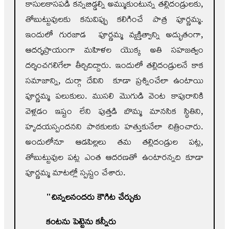
కాసులకాసపడి కన్నబిడ్డల్ని అమ్ముకుంటున్న తల్లిదండ్రులకు,
తోబుట్టువులకు కనువిప్పు కలిగించే పాత్ర పూర్ణమ్మ.
ఇందులో గురజాడ పూర్ణమ్మ వ్యక్తిత్వాన్ని అద్భుతంగా,
ఆదర్శప్రాయంగా మహిళల యొక్క అతి సహజత్వం
దర్శించగలిగేలా తీర్చిదిద్దారు. ఇందులో తల్లిదండ్రులనే కాక
సమాజాన్ని, దుర్గా దేవిని కూడా ప్రశ్నించేలా ఉంటాయి
పూర్ణమ్మ పలుకులు. ముసలి మొగుడి వెంట కాపురానికి
వెళ్లడం ఇష్టం లేని పుత్తడి బొమ్మ మానసిక స్థితిని,
హృదయస్పందనని పాఠకులకు హత్తుకునేలా చిత్రించారు.
అందులోనూ ఆడపిల్లలు తమ తల్లిదండ్రుల పట్ల,
తోబుట్టువుల పట్ల ఎంత ఆదరణతో ఉంటారన్నది కూడా
పూర్ణమ్మ మాటల్లో స్పష్టం చేశారు.
"
చిన్నలనందరు కౌగిట చేర్చుకు
కంటను పెట్టెను కన్నీరు