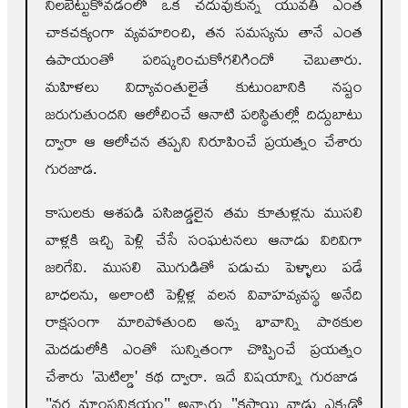
నిలబెట్టుకోవడంలో ఒక చదువుకున్న యువతి ఎంత
చాకచక్యంగా వ్యవహరించి, తన సమస్యను తానే ఎంత
ఉపాయంతో పరిష్కరించుకోగలిగిందో చెబుతారు.
మహిళలు విద్యావంతులైతే కుటుంబానికి నష్టం
జరుగుతుందని ఆలోచించే ఆనాటి పరిస్థితుల్లో దిద్దుబాటు
ద్వారా ఆ ఆలోచన తప్పని నిరూపించే ప్రయత్నం చేశారు
గురజాడ.
కాసులకు ఆశపడి పసిబిడ్డలైన తమ కూతుళ్లను ముసలి
వాళ్లకి ఇచ్చి పెళ్లి చేసే సంఘటనలు ఆనాడు విరివిగా
జరిగేవి. ముసలి మొగుడితో పడుచు పెళ్ళాలు పడే
బాధలను, అలాంటి పెళ్లిళ్ల వలన వివాహవ్యవస్థ అనేది
రాక్షసంగా మారిపోతుంది అన్న భావాన్ని పాఠకుల
మెదడులోకి ఎంతో సున్నితంగా చొప్పించే ప్రయత్నం
చేశారు 'మెటిల్డా' కథ ద్వారా. ఇదే విషయాన్ని గురజాడ
"నర మాంసవిక్రయం" అన్నారు "కసాయి వాడు ఎక్కడో