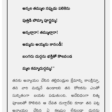
అన్నల తమ్ముల నప్పుడు పలికెను
పుత్తడి బొమ్మా పూర్ణమ్మ!
అన్నల్లారా! తమ్ముల్లారా!
అమ్మను అయ్యను కానండీ!
బంగరు దుర్గను భక్తితో కొలవండ
మ్మల కమ్మాదుర్గమ్మ!"
తనకు అన్యాయం చేసిన తల్లిదండ్రుల క్షేమాన్ని కాంక్షిస్తూ,
తన వారి మధ్యనే ఉండాలని తన కోరికను ఎంతో
సున్నితంగా బయట పడుతుంది. అదేవిధంగా నిత్య
పూజలతో కొలిచిన ఆ దేవత దుర్గాదేవి కూడా తన పట్ల
అన్యాయం చేసిన ఏ కల్మషం లేకుండా దుర్గను