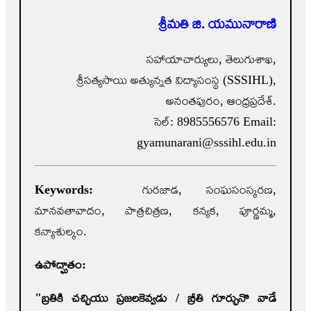
శ్రీమతి జి. యమునారాణి
సహాయాచార్యులు, తెలుగుశాఖ,
శ్రీసత్యసాయి అత్యున్నత విద్యాసంస్థ (SSSIHL),
అనంతపురం, ఆంధ్రప్రదేశ్.
సెల్: 8985556576 Email:
gyamunarani@sssihl.edu.in
Keywords:
గురజాడ, సంఘసంస్కరణ,
మానవతావాదం, పాత్రచిత్రణ, కన్యక, పూర్ణమ్మ,
కన్యాశుల్కం.
ఉపోద్ఘాతం:
"
బ్రతికి చచ్చియు ప్రజలకెవ్వడు / బ్రీతి గూర్చు
నొ వాడే