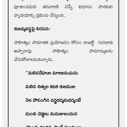
పూజించమని తనవారికి చెప్పే విధానం పాఠకుని
హృదయాన్ని ద్రవింప చేస్తుంది.
కుల
వ్యవస్థపై నిరసన:
సాహిత్యం సామాజిక ప్రయోజనం కోసం కాబట్టి గురజాడ
అప్పారావు సాహిత్యం సామాన్యులను
చేరుకోవాలనుకున్నారు.
"
మలినదేహుల మాలలనుచును
మలిన చిత్తుల కధిక కులముల
నెల వొసంగిన వర్ణధర్మమధర్మంబే
మంచి చెడ్డలు మనుజులందున