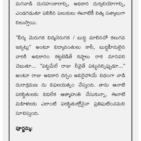
మగవాడి దురహంకారాన్ని, అధికార దుర్వినియోగాన్ని,
ఎండగడుతూ పలికిన పలుకులు ఈనాటికీ నిత్య సత్యాలుగా
నిలుస్తాయి.
"వీర్య మెరుగక విద్యనెరుగక / బుద్ధి మాలినచో కలుగవ
ఇక్కట్లు" అంటూ విద్యావంతులు కానీ, బుద్ధిహీనులైన
వారికి అధికారం కట్టబెడితే కష్టాలు రాక మానవని
చెబుతూ... "పట్టమేలే రాజు నీవైతే పట్టునన్నిప్పుడూ..."
అంటూ రాజు అధికార దర్పం అవిరైపోయే విధంగా వాడి
దురాక్రమణ ను విఫలయత్నం చేస్తుంది. తాను ఆనాటి
పరిస్థితులకు విధిలేక ఆత్మాహుతి చేసుకున్నా, ఈనాటి
మహిళలకు ఎలాంటి పరిస్థితుల్లోనైనా ప్రతిఘటించమని
సూచిస్తుంది.
పూర్ణమ్మ: