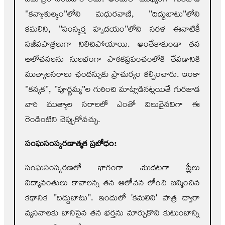
"కన్యాశుల్కం"లోని మధురవాణి, "దిద్దుబాటు"లోని
కమలిని, "సంస్కర్త హృదయం"లోని సరళ ఈనాటికీ
సజీవపాత్రలుగా నిలిచిపోయాయి. అంతేకాకుండా తన
ఆలోచనలను సులభంగా పాఠకప్రపంచంలోకి తేవడానికి
ముత్యాలసరాలు ఛందస్సుకు ప్రాచుర్యం కల్పించారు. ఇంకా
"కన్యక", "పూర్ణమ్మ"ల గురించి మాట్లాడినట్లయితే గురజాడ
వారి ముత్యాల సరాలలో ఎంతో విలువైనవిగా ఈ
రెండింటిని చెప్పుకోవచ్చు.
సంఘసంస్కర
ణాత్మక ప్రబోధం:
సంఘసంస్కరణలో భాగంగా మొదటగా స్త్రీలు
విద్యావంతులు కావాలన్న తన ఆలోచన లోంచి జన్మించిన
కథానిక "దిద్దుబాటు". ఇందులో 'కమలిని' పాత్ర ద్వారా
వ్యసనాలకు బానిసైన తన భర్తను మార్చుకొని కుటుంబాన్ని