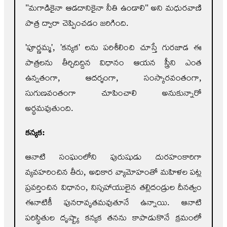
"మగాడికైనా ఆడదానికైనా నీతి ఉండాలి" అని మధురవాణి
పాత్ర ద్వారా చెప్పించడం జరిగింది.
'పూర్ణమ్మ', 'కన్యక' లను పరిశీలించి చూస్తే గురజాడ ఈ
పాత్రలను తీర్చిదిద్దిన విధానం ఆయన స్త్రీని ఎంత
ఉన్నతంగా, ఆదర్శంగా, సంస్కారవంతంగా,
సుగుణవంతంగా చూపించాలి అనుకున్నారో
అర్థమవుతుంది.
కన్యక:
ఆనాటి సంఘంలోని పురుషుడు దురహంకారిగా
వ్యవహరించిన తీరు, అధికార వ్యామోహంతో మహిళల పట్ల
ప్రవర్తించిన విధానం, నిస్సహాయులైన తల్లిదండ్రుల దీనత్వం
ఈనాటికీ పునరావృతమవుతూనే ఉన్నాయి. ఆనాటి
పరిస్థితుల దృష్ట్యా కన్యక తనను కాపాడుకొనే క్రమంలో