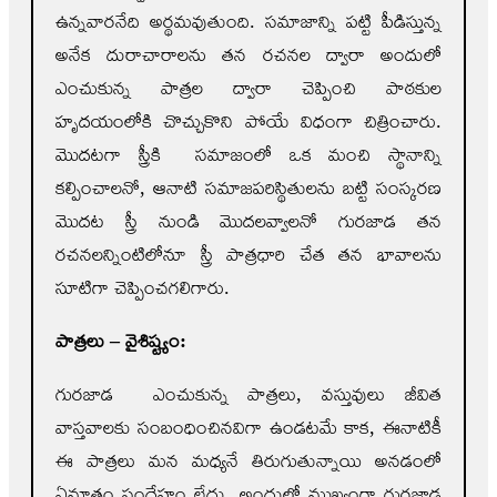
ఉన్నవారనేది అర్థమవుతుంది. సమాజాన్ని పట్టి పీడిస్తున్న
అనేక దురాచారాలను తన రచనల ద్వారా అందులో
ఎంచుకున్న పాత్రల ద్వారా చెప్పించి పాఠకుల
హృదయంలోకి చొచ్చుకొని పోయే విధంగా చిత్రించారు.
మొదటగా స్త్రీకి సమాజంలో ఒక మంచి స్థానాన్ని
కల్పించాలనో, ఆనాటి సమాజపరిస్థితులను బట్టి సంస్కరణ
మొదట స్త్రీ నుండి మొదలవ్వాలనో గురజాడ తన
రచనలన్నింటిలోనూ స్త్రీ పాత్రధారి చేత తన భావాలను
సూటిగా చెప్పించగలిగారు.
పాత్రలు – వైశిష్ట్యం:
గురజాడ ఎంచుకున్న పాత్రలు, వస్తువులు జీవిత
వాస్తవాలకు సంబంధించినవిగా ఉండటమే కాక, ఈనాటికీ
ఈ పాత్రలు మన మధ్యనే తిరుగుతున్నాయి అనడంలో
ఏమాత్రం సందేహం లేదు. అందులో ముఖ్యంగా గురజాడ