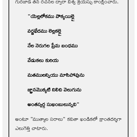
గురజాడ తన రచనల ద్వారా విశ్వ శ్రేయస్సు కాంక్షించారు.
"
యెల్లలోకము వొక్కయిల్లై
వర్ణభేదము లెల్లకల్లై
నేల నెరుగల ప్రేమ బంధము
వేడుకలు కురియ
మతములన్నియు మాసిపోవును
జ్ఞానమొక్కటి నిలిచి వెలుగును
అంతస్వర్గ సుఖంబులున్నవి"
అంటూ "ముత్యాల సరాలు" కవితా ఖండికలో క్రాంతదర్శిగా
ఎలుగెత్తి చాటారు.