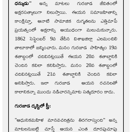
ధన్యుడు"
అన్న మాటలు గురజాడ జీవితంలో
అక్షరసత్యాలుగా నిలుస్తాయి. ఈయన సమాజహితాన్ని
కాంక్షిస్తూ, ఆనాటి సామాజిక రుగ్మతలను ఎత్తిచూపే
ప్రయత్నంలో అక్షరాన్ని ఆయుధంగా మలుచుకున్నారు.
1862 సెప్టెంబర్ 9వ తేదీన విశాఖజిల్లా ఎలమంచిలి
తాలూకాలో జన్మించారు. మనం గురజాడ సాహిత్యం 19వ
శతాబ్దంలో చదివినట్లయితే ఈయన 20వ శతాబ్దానికి
చెందిన కవిలా కనిపిస్తారు. మనం 20వ శతాబ్దంలో
చదివినట్లయితే 21వ శతాబ్దానికి చెందిన కవిలా
అనిపిస్తారు. ఇలా గురజాడ ఆయన రచనలతో
కాలానికన్నా ముందు నడిచారన్నమాట సత్యదూరం కాదు.
గురజాడ దృష్టిలో స్త్రీ:
"ఆధునికమహిళ మానవచరిత్రను తిరగరాస్తుంది" అన్న
మాటలనుబట్టి చూస్తే ఆయన ఎంత దూరపుచూపు