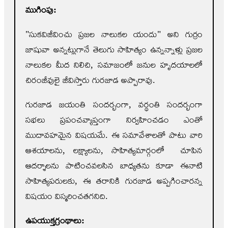
ముగింపు:
"సుకవిజీవించు ప్రజల నాలుకల యందు" అని గుర్రం
జాషువా అన్నట్లుగానే తెలుగు సాహిత్యం ఉన్నన్నాళ్లు ప్రజల
నాలుకల మీద నిలిచి, సమాజంలో జనుల హృదయాలలో
చిరంజీవులై జీవిస్తారు గురజాడ అప్పారావు.
గురజాడ జయంతి సందర్భంగా, వర్థంతి సందర్భంగా
సభలు ప్రపంచవ్యాప్తంగా నిర్వహించడం ఎంతో
ముదావహమైన విషయమే. ఈ సమావేశాలతో పాటు వారి
ఆశయాలను, లక్ష్యాలను, సాహిత్యమార్గంలో చూపిన
ఆదర్శాలను పాటించవలసిన బాధ్యతను కూడా ఈనాటి
సాహిత్యపరులకు, ఈ తరానికి గురజాడ అప్పగించారన్న
విషయం విస్మరించతగనిది.
ఉపయుక్తగ్రంథాలు: