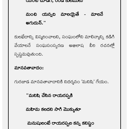
యెంచి చూడగ
,
రెండే కులములు
మంచి యన్నది మాలయైతే
- మాలనే
అగుదున్."
కులభేదాన్ని విస్మరించాలని, సంఘంలోని మాలిన్యాన్ని కడిగి
వేయాలనే సంఘసంస్కరణ అభిలాష వీరి రచనల్లో
స్పష్టమవుతుంది.
మానవతావాదం:
గురజాడ మానవతావాదానికి నిదర్శనం 'మనిషి' గేయం.
"
మనిషి చేసిన రాయరప్పకి
మహిమ కలదని సాగి మొక్కుతూ
మనుషులంటే రాయరప్పల కన్న కనిష్టం