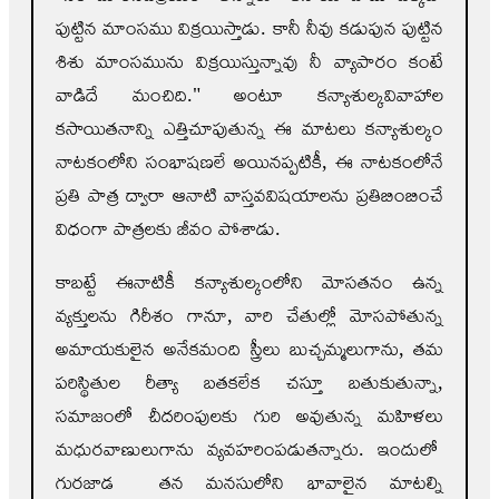
పుట్టిన మాంసము విక్రయిస్తాడు. కానీ నీవు కడుపున పుట్టిన
శిశు మాంసమును విక్రయిస్తున్నావు నీ వ్యాపారం కంటే
వాడిదే మంచిది." అంటూ కన్యాశుల్కవివాహాల
కసాయితనాన్ని ఎత్తిచూపుతున్న ఈ మాటలు కన్యాశుల్కం
నాటకంలోని సంభాషణలే అయినప్పటికీ, ఈ నాటకంలోనే
ప్రతి పాత్ర ద్వారా ఆనాటి వాస్తవవిషయాలను ప్రతిబింబించే
విధంగా పాత్రలకు జీవం పోశాడు.
కాబట్టే ఈనాటికీ కన్యాశుల్కంలోని మోసతనం ఉన్న
వ్యక్తులను గిరీశం గానూ, వారి చేతుల్లో మోసపోతున్న
అమాయకులైన అనేకమంది స్త్రీలు బుచ్చమ్మలుగాను, తమ
పరిస్థితుల రీత్యా బతకలేక చస్తూ బతుకుతున్నా,
సమాజంలో చీదరింపులకు గురి అవుతున్న మహిళలు
మధురవాణులుగాను వ్యవహరింపడుతన్నారు. ఇందులో
గురజాడ తన మనసులోని భావాలైన మాటల్ని