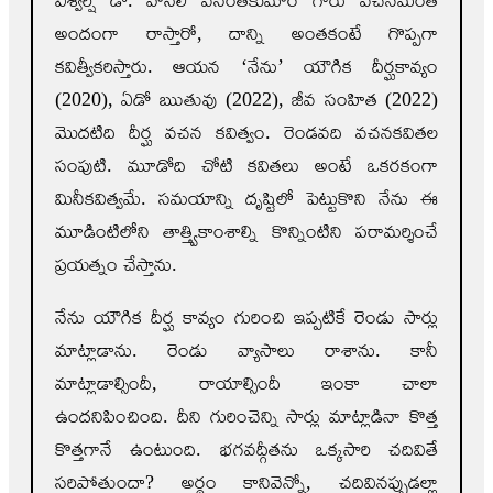
అందంగా రాస్తారో, దాన్ని అంతకంటే గొప్పగా
కవిత్వీకరిస్తారు. ఆయన ‘నేను’ యౌగిక దీర్ఘకావ్యం
(2020), ఏడో ఋతువు (2022), జీవ సంహిత (2022)
మొదటిది దీర్ఘ వచన కవిత్వం. రెండవది వచనకవితల
సంపుటి. మూడోది చోటి కవితలు అంటే ఒకరకంగా
మినీకవిత్వమే. సమయాన్ని దృష్టిలో పెట్టుకొని నేను ఈ
మూడింటిలోని తాత్త్వికాంశాల్ని కొన్నింటిని పరామర్శించే
ప్రయత్నం చేస్తాను.
నేను యౌగిక దీర్ఘ కావ్యం గురించి ఇప్పటికే రెండు సార్లు
మాట్లాడాను. రెండు వ్యాసాలు రాశాను. కానీ
మాట్లాడాల్సిందీ, రాయాల్సిందీ ఇంకా చాలా
ఉందనిపించింది. దీని గురించెన్ని సార్లు మాట్లాడినా కొత్త
కొత్తగానే ఉంటుంది. భగవద్గీతను ఒక్కసారి చదివితే
సరిపోతుందా? అర్థం కానివెన్నో, చదివినప్పుడల్లా