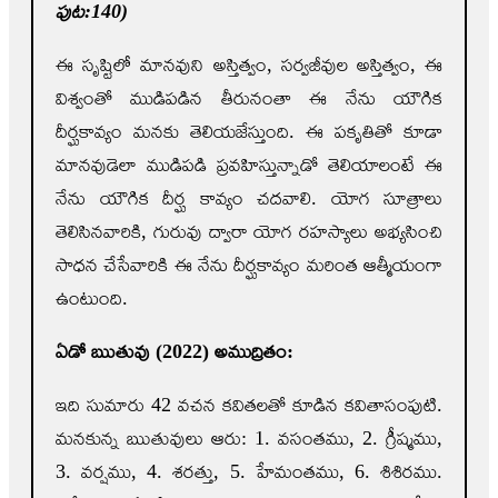
పుట:140)
ఈ సృష్టిలో మానవుని అస్తిత్వం, సర్వజీవుల అస్తిత్వం, ఈ
విశ్వంతో ముడిపడిన తీరునంతా ఈ నేను యౌగిక
దీర్ఘకావ్యం మనకు తెలియజేస్తుంది. ఈ పకృతితో కూడా
మానవుడెలా ముడిపడి ప్రవహిస్తున్నాడో తెలియాలంటే ఈ
నేను యౌగిక దీర్ఘ కావ్యం చదవాలి. యోగ సూత్రాలు
తెలిసినవారికి, గురువు ద్వారా యోగ రహస్యాలు అభ్యసించి
సాధన చేసేవారికి ఈ నేను దీర్ఘకావ్యం మరింత ఆత్మీయంగా
ఉంటుంది.
ఏడో ఋతువు (2022) అముద్రితం:
ఇది సుమారు 42 వచన కవితలతో కూడిన కవితాసంపుటి.
మనకున్న ఋతువులు ఆరు: 1. వసంతము, 2. గ్రీష్మము,
3. వర్షము, 4. శరత్తు, 5. హేమంతము, 6. శిశిరము.