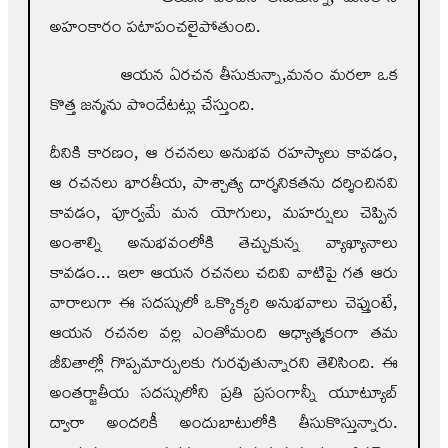
అహంకారం పటాపంచలైపోతుంది.
ఆయన ఏరచన తీసుకున్నా,మనం మరలా ఒక
కొత్త జన్మను పొందేటట్లు చేస్తుంది.
దీనికి కారణం, ఆ రచనలు అనుభవ రహస్యాలు కావడం,
ఆ రచనలు భారతీయ, పాశ్చాత్య దార్శనికతను దర్శించినవి
కావడం, పూర్వమే మన యోగులు, మహర్షులు చెప్పిన
అంశాల్ని అనుభవంలోకి తెచ్చుకున్న వ్యాఖ్యానాలు
కావడం... ఇలా ఆయన రచనలు చదివి వాటిపై గత ఆరు
వారాలుగా ఈ సదస్సులో ఒక్కొక్కరి అనుభవాలు చెప్తుంటే,
ఆయన రచనల వల్ల ఎంతోమంది ఆధ్యాత్మకంగా తమ
జీవితాల్లో గొప్పమార్పులకు గురవుతున్నారని తెలిసింది. ఈ
అంతర్జాతీయ సదస్సులోని ప్రతి ప్రసంగాన్నీ యూట్యూబ్‌
ద్వారా అందరికీ అందుబాటులోకి తీసుకొస్తున్నారు.