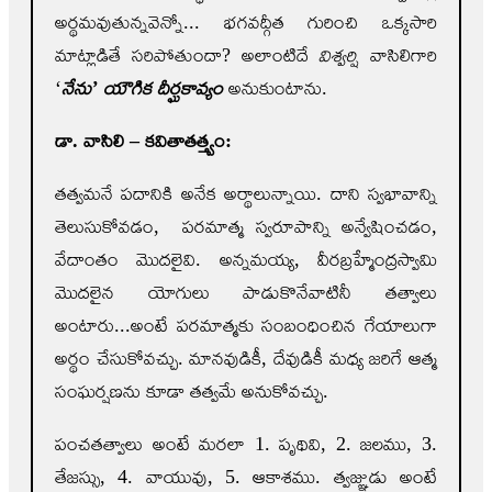
అర్థమవుతున్నవెన్నో... భగవద్గీత గురించి ఒక్కసారి
మాట్లాడితే సరిపోతుందా? అలాంటిదే
విశ్వర్షి
వాసిలిగారి
‘
నేను’ యౌగిక దీర్ఘకావ్యం
అనుకుంటాను.
డా. వాసిలి – కవితాతత్త్వం:
తత్వమనే పదానికి అనేక అర్థాలున్నాయి. దాని స్వభావాన్ని
తెలుసుకోవడం, పరమాత్మ స్వరూపాన్ని అన్వేషించడం,
వేదాంతం మొదలైవి. అన్నమయ్య, వీరబ్రహ్మేంద్రస్వామి
మొదలైన యోగులు పాడుకొనేవాటినీ తత్వాలు
అంటారు...అంటే పరమాత్మకు సంబంధించిన గేయాలుగా
అర్థం చేసుకోవచ్చు. మానవుడికీ, దేవుడికీ మధ్య జరిగే ఆత్మ
సంఘర్షణను కూడా తత్వమే అనుకోవచ్చు.
పంచతత్వాలు అంటే మరలా 1. పృథివి, 2. జలము, 3.
తేజస్సు, 4. వాయువు, 5. ఆకాశము. త్వజ్ఞుడు అంటే