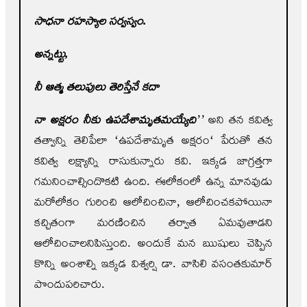
సాధనా రహస్యాల సర్వస్వం.
అన్నట్టు
,
నీ ఆత్మ తలుపులు తెరిస్తేనే కదా
నా అక్షరం నీకు ఉపదేశామృతమయ్యేది
’’
అని తన కవిత్వ
తత్వాన్ని తెలిపేలా ‘ఉపదేశామృత అక్షరం‘ పేరుతో తన
కవిత్వ లక్ష్యాన్ని రాసుకున్నారు కవి. ఇక్కడ జాగ్రత్తగా
గమనించాల్సిందొకటి ఉంది. ఈలోకంలో ఉన్న మానవుడు
మరోలోకం గురించి ఆలోచించినా, ఆలోచించకపోయినా
కచ్చితంగా మరణించిన తర్వాత ఏమవుతాడని
ఆలోచించాలనిపిస్తుంది. అందుకే మన ఋషులు చెప్పిన
కొన్ని అంశాల్ని ఇక్కడ విశ్వర్షి డా. వాసిలి వసంతకుమార్‌
పొందుపరిచారు.