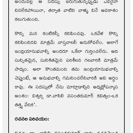
అందువల్ల ఆ సదస్సు జరుగుతున్నప్పుడు ఎవరైనా
వినలేకపోయినా, తర్వాత వాటిని వాళ్ళు వినే అవకాశం
కలుగుతుంది.
కొన్ని మన కంటికన్నీ కనిపించవు. ఒకవేళ కొన్ని
కనిపించినవి మాత్రమే వాస్తవాలనీ అనుకోవలేం. అలాగే
ఇంద్రియానుభవాల్ని అందరూ ఒకేలా గుర్తించలేరు. అది
సున్నితమైన, సునిశితమైన పరిశీలన గలవారికి మాత్రమే
సాధ్యం. అలా కొంతమంది తమ ఇంద్రియానుభవాల్ని
చెప్తుంటే, ఆ అనుభవాల్ని గమనించలేనివారికి అవి అర్థం
కావు. ఈ సదస్సులో నేను మాట్లాడాల్సిన అధ్యక్షోపన్యాస
అంశం: విశ్వర్షి డా.వాసిలి వసంతకుమార్‌ కవిత్వం-ఒక
తత్త్వ వేదిక’.
రచనల పరిచయం:
విశ్వర్షి డా. వాసిలి వసంతకుమార్‌ గారు వచనమెంత