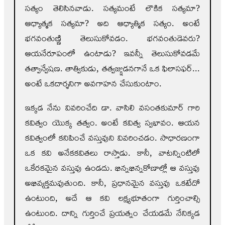
సత్యం తెలిసినవాడు. సత్యమంటే లౌకిక సత్యమా?
ఆధ్యాత్మక సత్యమా? అది ఆధ్యాత్మిక సత్యం. అంటే
భగవంతుణ్ణి తెలుసుకోవడం. భగవంతుడెవరు?
ఆయనేరూపంలో ఉంటాడు? ఇవన్నీ తెలుసుకోవడమే
తత్వాన్వేషణ. తాత్వికుడు, తత్వజ్క్షుడనగానే ఒక ఫిలాసఫర్‌...
అంటే ఒకదార్శనిగా అవగాహన చేసుకుంటాం.
ఇక్కడ నేను వివరించేది డా. వాసిలి వసంతకుమార్‌ గారి
కవిత్వం యొక్క తత్వం. అంటే కవిత్వ స్వభావం. ఆయన
కవిత్వంలో కనిపించే వస్తువుని వివరించడం. సాధారణంగా
ఒక కవి అనేకకవితలు రాస్తాడు. కానీ, వాటన్నింటిలో
ఒకేరకమైన వస్తువు ఉండదు. భిన్నభిన్నకోణాల్లో ఆ వస్తువు
అభివ్యక్తమవుతుంది. కానీ, ప్రధానమైన వస్తువు ఒకటేదో
ఉంటుంది, అదే ఆ కవి లక్ష్యభూతంగా గుర్తించాల్సి
ఉంటుంది. దాన్ని గుర్తించే ప్రయత్నం చేయడమే నేనిక్కడ