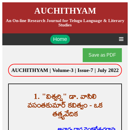
AUCHITHYAM
An On-line Research Journal for Telugu Language & Literary
Studies
Home
Save as PDF
AUCHITHYAM | Volume-3 | Issue-7 | July 2022
1. "విశ్వర్షి" డా. వాసిలి
వసంతకుమార్ కవిత్వం - ఒక
తత్త్వవేదిక
ఆచార్య దార్ల వెంకటేశ్వరరావు