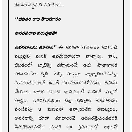
కవితల వర్ణన కొనసాగింది.
‘‘జీవితం కాల కొలమానం
అనవసరాల బరువులతో
అవసరాలను తూచాలి’’
ఈ కవితలో భౌతికంగా కనిపించే
వస్తువులే మనకి ఉపమేయాలుగా పోల్చారు. కానీ,
జీవితంలో బ్యాలెన్స్‌ తప్పామంటే అధ: పాతాళానికి
పోతామనేది ధ్వని. దీన్ని ఎంతైనా వ్యాఖ్యానించవచ్చు.
మనకెంతకావాలో అంతే సంపాదించుకోవడం, తినడం
చేయాలి. దానికి మించి దాచుకుంటే మనలో ఎక్కడో
స్వార్థం, ఇతరమనుషుల పట్ల నమ్మకం లేకపోవడం
వంటివన్నీ ఆ మనిషిలో ఉన్నాయనేది తెలుస్తుంది,
అవసరాల్ని కూడా తూచాలంటే అవసరమైనంతవరకే
తీసుకోవడమనేది మనకి ఈ ప్రపంచంలో లభించే