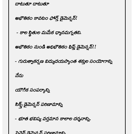
దాటుతూ దాటుతూ
అభౌతికం కావటం ఫోర్త్‌ డైమెన్షన్‌!
- కాల స్థితుల మమేక ధ్యానమగ్నతని.
అభౌతికం నుండి అధిభౌతికం ఫిఫ్త్‌ డైమెన్షన్‌!!
- గురుత్వాకర్షణ విద్యుదయస్కాంత శక్తుల సంయోగాన్ని
నేను
యౌగిక సంపర్కాన్ని
సిక్స్త్‌ డైమెన్షన్‌ పరిణామాన్ని
- భూత భవిష్య వర్తమాన కాలాల దర్శనాన్ని.
సెవెన్త్‌ డైమెన్షన్‌ పరిణామాన్ని