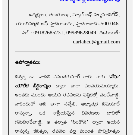
అధ్యక్షులు, తెలుగుశాఖ, స్కూల్ ఆఫ్ హ్యుమానిటీస్,
యూనివర్సిటి ఆఫ్ హైదరాబాదు, హైదరాబాదు-500 046.
సెల్ : 09182685231, 09989628049, ఈమెయిల్:
darlahcu@gmail.com
ఉపోద్ఘాతము:
విశ్వర్షి డా. వాసిలి వసంతకుమార్‌ గారు నాకు
‘నేను’
యౌగిక దీర్ఘకావ్యం
ద్వారా బాగా పరిచయమయ్యారు.
అంతకు ముందు ఆయన రచనలను పత్రికల్లో చదివేవాణ్ణి.
నాకెందుకో అవి బాగా నచ్చేవి. ఆధ్యాత్మక విషయాలే
రాస్తున్నా, ఒక శాస్త్రీయమైన వివరణలు దానిలో
గమనించేవాణ్ణి. ఆ తర్వాత ‘సిరికోన’ ద్వారా ఆయన
రాస్తున్న కవిత్వం, రచనల వల్ల మరింత సాన్నిహిత్యం