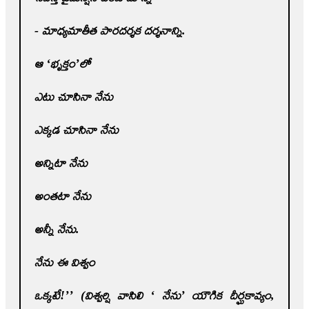
- మాధ్యమాతీత పారదర్శక దర్శనాన్ని.
ఆ ‘భృక్తం’లో
ఎటు చూసినా నేను
ఎక్కడ చూసినా నేను
అన్నిటా నేను
అంతటా నేను
అన్నీ నేను.
నేను ఈ విశ్వం
ఒక్కటే!’’ (విశ్వర్షి వాసిలి ‘ నేను’ యౌగిక దీర్ఘకావ్యం
,