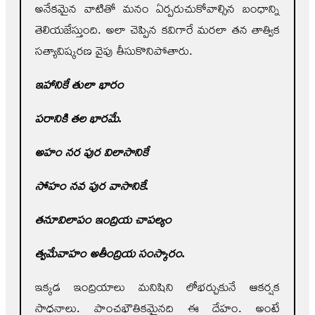
అనేకమైన వాటితో మనం ఏర్పరుచుకోవాల్సిన బంధాన్ని
తెలియజేస్తుంది. అలా చెప్పిన కవిగారే మరలా తన తాత్విక
సత్యావిష్కరణ వైపు తీసుకొనిపోతారు.
ఇహానికే తులా భారం
పరానికి తల భారమే.
అహం నర పుర విలాసానికే
సోహం నవ పుర వాసానికే.
తనూవిలాపం ఇంద్రియ చాపల్యం
త్వమేవాహం అతీంద్రియ సంస్కారం.
ఇక్కడ ఇంద్రియాలు మనిషిని లోభర్చుకునే ఆకర్షక
సాధనాలు. పాంచభౌతికమైనది ఈ దేహం. అంటే