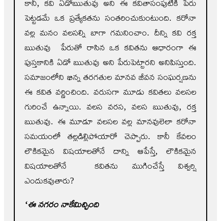
కానీ, కవి ఏడోఋతువు అని ఈ కవితాసంపుటికి పేరు
పెట్టడమే ఒక ప్రత్యేకతను సంతరించుకుంటుంది. కరోనా
వల్ల మనం వలసల్ని బాగా గమనించాం. దీన్ని కవి రక్త
ఋతువు పేరుతో రాసిన ఒక కవితను ఆధారంగా ఈ
పుస్తకానికి ఏడో ఋతువు అని పేరుపెట్టారని అనిపిస్తుంది.
సమాజంలోని భిన్న తరగతుల మానవ జీవన సంఘర్షణను
ఈ కవిత వర్ణించింది. వరుసగా మూడు కవితలు వలసల
గురించే ఉన్నాయి. వలస వరస, వలస ఋతువు, రక్త
ఋతువు. ఈ మూడూ వలసల వల్ల మానవులెలా కరోనా
సమయంలో తల్లడిల్లిపోయారో చెప్పారు. కానీ కేవలం
లౌకికమైన విషయాలతోనే దాన్ని ఆపేస్తే, లౌకికమైన
విషయాలతోనే కవితను ముగించేస్తే విశ్వర్షి
ఎందుకవుతారు?
‘ఈ నగరం నాకేమిచ్చింది