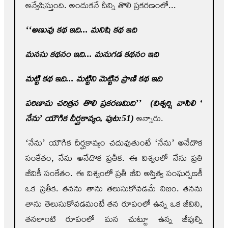
అన్వేషిస్తుంది. అందుకనే దీన్ని తొలి ప్రకరణంలో...
‘‘అణువు కథ ఇది... మని
షి
కథ ఇది
మనసు కథనం ఇది... మనుగడ కథనం ఇది
మట్టి కథ ఇది... మట్టిని మెట్టిన ప్రాణి కథ ఇది
పరిణామ చరిత్రన తొలి ప్రకరణమిది’’ (విశ్వర్షి వాసిలి ‘
నేను’ యౌగిక దీర్ఘకావ్యం
,
పుట:51)
అన్నారు.
‘నేను’ యౌగిక దీర్ఘకావ్యం చదువుతుంటే ‘నేను’ అనేదొక
సంకేతం, నేను అనేదొక ప్రతీక. ఈ విశ్వంలో నేను ప్రతి
జీవికీ సంకేతం. ఈ విశ్వంలో ప్రతీ జీవి అస్తిత్వ సంఘర్షణకీ
ఒక ప్రతీక. తనను తాను తెలుసుకోవడమే నిజం. తనను
తాను తెలుసుకోవడమంటే తన రూపంలో ఉన్న ఒక జీవిని,
తనలాంటి రూపంలో మన చుట్టూ ఉన్న జీవుల్ని