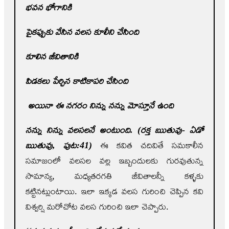
భవన భోగానికి
పైకప్పుకు వేసిన వలస కూలీని చేసింది
కూలిన జీవితానికి
పిడకలు పేర్చిన కాటికాపరి చేసింది
అయినా ఈ నగరం నిన్ను నన్ను మోస్తూనే ఉంది
నన్ను నిన్ను వలసలనే అంటుంది. (రక్త ఋతువు- ఏడో
ఋతువు
,
పుట:41)
ఈ కవిత చదివితే సమకాలీన
సమాజంలో వలసల వల్ల ఇబ్బందులకు గురవుతున్న
సామాన్య, మధ్యతరగతి జీవితాలన్నీ కళ్ళకు
కట్టినట్లుంటాయి. ఇలా ఇక్కడ వలస గురించి చెప్పిన కవి
విశ్వర్షి మరోచోట వలస గురించి ఇలా చెప్పారు.