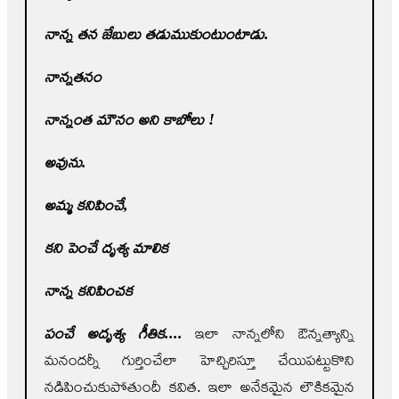
నాన్న తన జేబులు తడుముకుంటుంటాడు.
నాన్నతనం
నాన్నంత మౌనం అని కాబోలు !
అవును.
అమ్మ కనిపించే
,
కని పెంచే దృశ్య మాలిక
నాన్న కనిపించక
పంచే అదృశ్య గీతిక....
ఇలా నాన్నలోని ఔన్నత్యాన్ని
మనందర్నీ గుర్తించేలా హెచ్చిరిస్తూ చేయిపట్టుకొని
నడిపించుకుపోతుందీ కవిత. ఇలా అనేకమైన లౌకికమైన