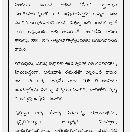
పెరిగింది. ఆయన రాసిన ‘నేను’ దీర్ఘకావ్యం
తెలుగుసాహిత్యంలో ఒక అపురూపమైన కావ్యం. అది
చదివిన తర్వాత వాసిలి వారిని ‘విశ్వర్షి’ అని ఎందుకన్నారో
నాకు అర్థమైంది. అది తెలుగులో వెలువడిన కావ్యం
కావచ్చు. కానీ, అది విశ్వరహస్యాన్వేషణలకు సంబంధించిన
కావ్యం.
మానవుడు, సమస్త జీవులకు ఈ విశ్వంతో గల సంబంధాన్ని
హేతుబద్ధంగా, అనుభూతి రమ్యతతో దర్శించిన కావ్యం
అది. ఈ ఒక్క కావ్యమే చాలు 108 రోజులపాటు
అంతర్జాతీయ సదస్సు నిర్వహించడానికి, దానిలోని సృష్టి
రహస్యాల్ని అన్వేషించడానికి.
వ్యక్తిత్వం, ఆత్మ, జీవాత్మ, పరమాత్మ, యోగానుభవం,
సృష్టిరహస్యాలు, ఆధ్యాత్మిక రహస్యాలు,
ఇంద్రియానుభవాలు, అతీంద్రియానుభవాలు మొదలైనవి