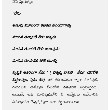
చేసే ప్రయత్నం.
‘నేను
అణువు మూలంగా కణకణ సంయోగాన్ని
మానవ తత్వానికి తొలి ఆత్మను
మానవ తనానికి తొలి అణువును
మానవ రూపానికి తొలి కణాన్ని
సృష్టికి ఆకరంగా నేను’’ ( విశ్వర్షి వాసిలి ‘ నేను’ యౌగిక
దీర్ఘకావ్యం
,
పుట: 49)
అని కవి అనడం ద్వారా మానవుడి
గురించిన అన్వేషణ దీనిలోని తత్వమని స్ఫురిస్తుంది.
అయితే, అది మానవుడిలోని ఏ అన్వేషణ అనేదానికి
సమాధానం చెప్తున్నట్లుగా ఇలా వర్ణించారు కవి.