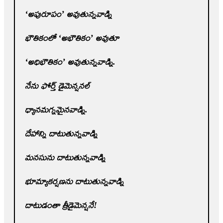
‘అపురూపం’ అవుతున్నవాడ్ని
భౌతికంలో ‘అభౌతికం’ అవుతూ
‘అధిభౌతికం’ అవుతున్నవాడ్ని.
నేను ఫోర్త్‌ డైమెన్షనల్‌
ధ్యానమగ్నమైనవాడ్ని.
దేహాన్ని దాటుతున్నవాడ్ని
మనసును దాటుతున్నవాడ్ని
భూమ్యాకర్షణను దాటుతున్నవాడ్ని
దాటుడంతా త్రీడైమెన్షనే!