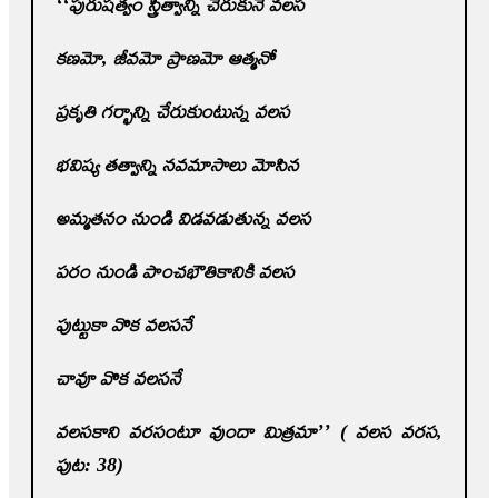
‘‘పురుషత్వం స్త్రీత్వాన్ని చేరుకునే వలస
కణమో
,
జీవమో ప్రాణమో ఆత్మనో
ప్రకృతి గర్భాన్ని చేరుకుంటున్న వలస
భవిష్య తత్వాన్ని నవమాసాలు మోసిన
అమ్మతనం నుండి విడవడుతున్న వలస
పరం నుండి పాంచభౌతికానికి వలస
పుట్టుకా వొక వలసనే
చావూ వొక వలసనే
వలసకాని వరసంటూ వుందా మిత్రమా’’ ( వలస వరస
,
పుట: 38)