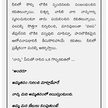
దీనిలో కొన్ని లౌకిక స్పందనలకు సంబంధించిన
కవితలున్నాయి. విశ్వర్షి వాసిలి వారి నాన్నగార్ని
స్మరించుకుంటూ తాను పయనించిన కవితలున్నాయి.
వలసల్ని కొత్తగా నిర్వచించి, మానవులంతా ‘వలస’
జీవులేనని లౌకిక వస్తువుని చూపిస్తూ, పారలౌకికమైన
ఆలోచనాపథానికి తీసుకొనిపోయే కవితలు దీనిలో
ప్రత్యేకంగా మనల్ని ఆకర్షిస్తాయి.
‘నాన్న’ పేరుతో రాసిన ఒక గొప్పకవితలో ...
‘అందరూ
అమ్మతనం గురించి మాట్లాడేవారే
నాన్న మది అమ్మతనంలో లయిస్తుంటుంది.
అమ్మ మన జేబులు నింపుతుంటే