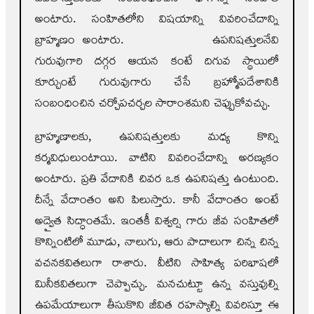
అంటారు. సంహితలోని విషయాన్ని వివరించేదాన్ని
బ్రాహ్మణం అంటారు. ఉపనిషత్తులనేవి
గురువుగారి దగ్గర ఆయన కంటే దిగువ స్థాయిలో
కూర్చుంటే గురువుగారు చేసే బ్రహ్మోపదేశానికి
సంబంధించిన చర్చోపచర్చల సారాంశమని చెప్పుకోవచ్చు.
బ్రాహ్మణాలకు, ఉపనిషత్తులకు మధ్య కొన్ని
కర్మవిధులుంటాయి. వాటిని వివరించేదాన్ని అరణ్యకం
అంటారు. ప్రతి వేదానికి చివర ఒక ఉపనిషత్తు ఉంటుంది.
దీన్నే వేదాంతం అని పిలుస్తారు. కానీ వేదాంతం అంటే
అద్వైత సిద్ధాంతమే. ఇంతకీ విశ్వర్షి గారు జీవ సంహితలో
కొన్నింటిలో మూడు, నాలుగు, ఆరు పాదాలుగా చిన్న చిన్న
వచనకవితలుగా రాశారు. వీటిని సాహిత్య పరిభాషలో
మినీకవితలుగా చెప్పొచ్చు. మనచుట్టూ ఉన్న వస్తువుల్ని
ఉపమేయాలుగా తీసుకొని జీవిత రహస్యాల్ని వివరిస్తూ ఈ