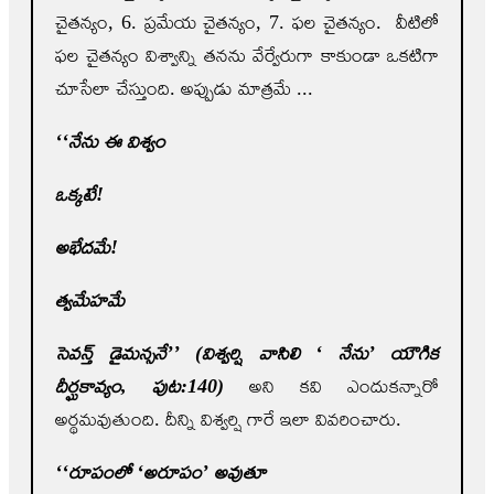
చైతన్యం, 6. ప్రమేయ చైతన్యం, 7. ఫల చైతన్యం. వీటిలో
ఫల చైతన్యం విశ్వాన్ని తనను వేర్వేరుగా కాకుండా ఒకటిగా
చూసేలా చేస్తుంది. అప్పుడు మాత్రమే ...
‘‘నేను ఈ విశ్వం
ఒక్కటే!
అభేదమే!
త్వమేహమే
సెవన్త్‌ డైమన్సనే’’ (విశ్వర్షి వాసిలి ‘ నేను’ యౌగిక
దీర్ఘకావ్యం
,
పుట:140)
అని కవి ఎందుకన్నారో
అర్థమవుతుంది. దీన్ని విశ్వర్షి గారే ఇలా వివరించారు.
‘‘రూపంలో ‘అరూపం’ అవుతూ