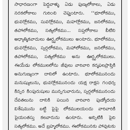
సాధారణంగా పెద్దవాళ్ళు ఏడు పుణ్యలోకాలు, ఏడు
నరకలోకాలు గురించి చెప్తుంటారు. ‘‘భూలోకము,
భువర్లోకము, సువర్లోకము, మహర్లోకము, జనలోకము,
తపోలోకము, సత్యలోకము... సప్తలోకాలు వీటిని
ఆధ్యాత్మికవాదులు ఊర్ధ్వలోకములు అంటారు. భూలోకము,
భువర్లోకము, స్వర్గలోకము, మహాలోకము, జనలోకము,
తపోలోకము, సత్యలోకము అను ఊర్ధ్వలోకములు.
ఈయేడు లోకములలోను జీవులు వారివారి కర్మఫలప్రాప్తికి
అనుగుణ్యంగా దానిలో ఉంటారు. భూలోకమునందు
మనుష్యులును, భువర్లోకమునందు యక్ష రాక్షస గంధర్వ
కిన్నర కింపురుషులు మున్నగువారును, స్వర్గలోకమునందు
దేవతలును దానికి పయిన వారివారి పుణ్యోదయ
విశేషమును బట్టి పైపై లోకములయందు వారివారికి
పైయంతస్తు కలవారును ఉంటారు. అన్నిటికి పైది
సత్యలోకము. అదే బ్రహ్మలోకము. ఈలోకమునకు పోవుటకు