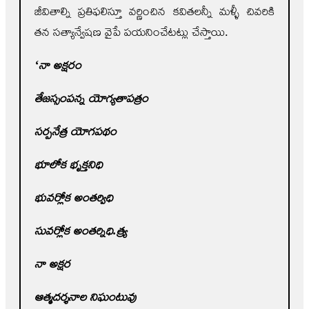
జీవితాల్ని ప్రతిఫలిస్తూ వర్ణించిన కవితలన్నీ మళ్ళీ చివరికి
తన సత్యాన్వేషణ వైపే పయనించేటట్లు చేస్తాయి.
‘నా అక్షరం
తేజస్సంపన్న యోగ్యతాపత్రం
సర్పనేత్ర యోగపథం
భూలోక భృక్తనిధి
భువర్లోక అంతర్విధి
సువర్లోక అంతర్నిధి.త్య్ర
నా అక్షర
ఆత్మదర్శనాల నిఘంటువు