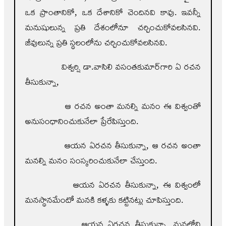
ఒక ప్రాంతానికో, ఒక దేశానికో చెందినవి కావు. ఇవన్నీ
మనుషులున్న ప్రతి దేశంలోనూ చర్చించుకోవలసినవి.
జీవులున్న ప్రతి స్థలంలోను చర్చించుకోవలసినవి.
విశ్వర్షి డా.వాసిలి వసంతకుమార్‌గారి ఏ రచన
తీసుకున్నా,
ఆ రచన అంతా మనల్ని మనం ఈ విశ్వంతో
అనుసంధానించుకునేలా ప్రేరేపిస్తుంది.
ఆయన ఏరచన తీసుకున్నా, ఆ రచన అంతా
మనల్ని మనం సంస్కరించుకునేలా చేస్తుంది.
ఆయన ఏరచన తీసుకున్నా, ఈ విశ్వంలో
మనస్థానమేంటో మనకి కళ్ళకు కట్టినట్లు చూపిస్తుంది.
ఆయన ఏరచన తీసుకున్నా, మనలోని