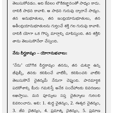
తెలుసుకోవడం. అది కేవలం లౌకికజ్ఞానంతో సాధ్యం కాదు.
దానికి సాధన కావాలి. ఆ సాధన గురువు ద్వారానే సాధ్యం.
తన అనుభూతులు, తన ఇంద్రియానుభూతులు, తన
అతీంద్రియానుభూతులను గుర్తించే శక్తి గల గురువు కావాలి.
దానికి యోగా ఒక గొప్ప మార్గాన్ని చూపిస్తుంది. తన శక్తిని
తాను తెలుసుకొనేలా చేస్తుంది.
నేను దీర్ఘకావ్యం – యోగానుభవాలు:
‘నేను’ యౌగిక దీర్ఘకావ్యం తనను, తన చుట్టూ ఉన్న
జీవుల్నీ, తనకు కనిపించే వాటినీ, కనిపించని వాటిని
తెలుసుకొనే చైతన్యమే నేనుగా చెప్తుంది. పారమార్థిక
పదకోశాన్ని మీరు గమనిస్తే అనేక సందేహాలకు వివరణలు
లభిస్తాయి. మన పూర్వులు సప్త చైతన్యాలు గురించి
వివరించారు. అవి: 1. శుద్ధ చైతన్యం, 2. ఈశ్వర చైతన్యం,
3. జీవ చైతన్యం, 4. ప్రమాతృ చైతన్యం, 5. ప్రమాణ