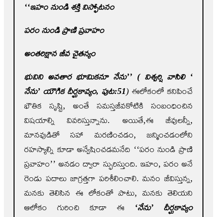
‘‘ఇహం నుండి శక్తి విస్ఫోటనం
పరం నుండి ప్రాణి ప్రవాహం
అంతరిక్షాన జీవ చైతన్యం
భువిని అవతార భూమికనూ నేను’’ ( విశ్వర్షి వాసిలి ‘
నేను’ యౌగిక దీర్ఘకావ్యం
,
పుట:51
)
ఈలోకంలో కనిపించే
భౌతిక సృష్టి, అంతే సమస్తజీవకోటికి సంబంధించిన
విషయాల్ని వివరిస్తున్నాను. అయితే,ఈ జీవులన్నీ,
మానవుడితో సహా మరణించడం, జన్మించడంలోని
రహస్యాల్ని కూడా అన్వేషించడమనేది ‘‘పరం నుండి ప్రాణి
ప్రవాహం’’ అనడం ద్వారా స్ఫురిస్తుంది. ఇహం, పరం అనే
రెండు పదాలు జాగ్రత్తగా పరిశీలించాలి. మనం జీవిస్తున్న,
మనకు తెలిసిన ఈ లోకంతో పాటు, మనకు తెలియని
ఆలోకం గురించి కూడా ఈ
‘నేను’ దీర్ఘకావ్యం