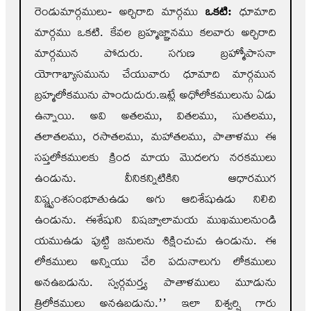
రెండుమార్గములు- అర్చిరాది మార్గము
ఒకటి:
ధూమాది
మార్గము ఒకటి. కేవల బ్రహ్మజ్ఞానము కలవారు అర్చిరాది
మార్గమున పోదురు. సగుణ బ్రహ్మోపాసనా
యోగాభ్యాసమును చేయువారు ధూమాది మార్గమున
బ్రహ్మలోకమును పొందుదురు.ఇట్లే అధోలోకములును ఏడు
ఉన్నాయి. అవి అతలము, వితలము, సుతలము,
తలాతలము, రసాతలము, మహాతలము, పాతాళము ఈ
సప్తలోకములకు క్రింద మాయ మొదలగు నరకములు
ఉండును. వీనికన్నిటికిని ఆధారముగ
విష్ణ్వంశసంభూతుఉడు అగు ఆదిశేషుఉడు నిలిచి
ఉండును. ఈశేషుని విషజ్వాలామయ ముఖములనుండి
యముఉడు పుట్టి జనులను శిక్షించుచు ఉండును. ఈ
లోకములు అన్నియు చేరి పదునాలుగు లోకములు
అనఉబడును. స్వర్గమర్త్య పాతాళములు మూడును
త్రిలోకములు అనఉబడును.’’ ఇలా విశ్వర్షి గారు