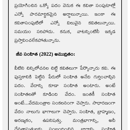
ప్రయోగించిన ఒక్కో పదం వెనుక ఈ కవితా సంపుటాల్లో
ఎన్నో పారమార్థికమైన అర్థాలున్నాయి. ఇంకా ఈ
కవితాసంపుటిలో ఎన్నో విలువైన కవితలున్నాయి.
సమయం సరిపోదు. కనుక, వాటన్నింటినీ ఇక్కడ
ప్రస్తావించలేకపోతున్నాను.
జీవ సంహిత (2022) అముద్రితం
:
వీటిని చిన్నిలోచనల చిట్టి కవితలుగా పేర్కొన్నారు కవి. ఈ
పుస్తకానికి పెట్టిన పేరులో సంహిత అనేది గుర్తించాల్సిన
పదం. వేదాన్ని కూడా సంహిత అంటారు. అంటే
సంహితలతో కూడింది వేదం. ఇంతకీ సంహిత
అంటే...వేదమంత్రాల సంకలనంగా చెప్తారు. సాధారణంగా
వేదం నాలుగు భాగాలుగా చెప్తారు. సంహిత, బ్రాహ్మణం,
అరణ్యకం, ఉపనిషత్తు. మంత్రభాగాన్ని, అదీ
దేవతాస్తుతులకు సంబంధించిన భాగాన్ని సంహిత