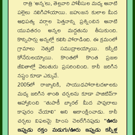
రాత్రి ‘అన్న’లు, తెల్లవారి పోలీసుల మధ్య ఆనాటి
పల్లెలు నలిగిపోయాయి. బహుజన కులాల మీద
ఆధిపత్య వర్గాల పెత్తనాన్ని ప్రశ్నించిన ఆనాటి
యువతరం అన్నల మద్దతును తీసుకుంది.
కొన్నిసార్లు అన్నల్లో కలిసి పోరాడిoది. ఈ క్రమంలో
గ్రామాలు నెత్తుటి సముద్రాలయ్యాయి. కన్నీటి
కోనేరులయ్యాయి. కొంతలో కొంత ప్రజల
జీవితాల్లో వెలుతురు ప్రసరించింది. కానీ జరిగిన
నష్టం కూడా ఎక్కువే.
2005లో రాజ్యానికి, సాయుధపోరాటదళాలకు
మధ్య జరిగిన శాంతి చర్చలను కూడా పాజిటివ్‌గా
ఆహ్వానించి ‘‘తుపాకీ బ్యారల్‌ మీద పావురాలు
కాపురం చేయాలి’’ అని ఆకాంక్షించాడు. కానీ
చర్చలు విఫలమై హింస చెలరేగినపుడు
‘‘ఊరు
ఇప్పుడు రక్తం మడుగు/ఊరు ఇప్పుడు కన్నీళ్ల