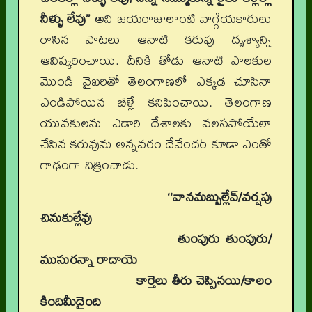
నీళ్ళు లేవు’’
అని జయరాజులాంటి వాగ్గేయకారులు
రాసిన పాటలు ఆనాటి కరువు దృశ్యాన్ని
ఆవిష్కరించాయి. దీనికి తోడు ఆనాటి పాలకుల
మొండి వైఖరితో తెలంగాణలో ఎక్కడ చూసినా
ఎండిపోయిన బీళ్లే కనిపించాయి. తెలంగాణ
యువకులను ఎడారి దేశాలకు వలసపోయేలా
చేసిన కరువును అన్నవరం దేవేందర్‌ కూడా ఎంతో
గాఢంగా చిత్రించాడు.
‘‘వానమబ్బుల్లేవ్‌/వర్షపు
చినుకుల్లేవు
తుంపురు తుంపురు/
ముసురన్నా రాదాయె
కార్తెలు తీరు చెప్పినయి/కాలం
కిందిమీదైంది