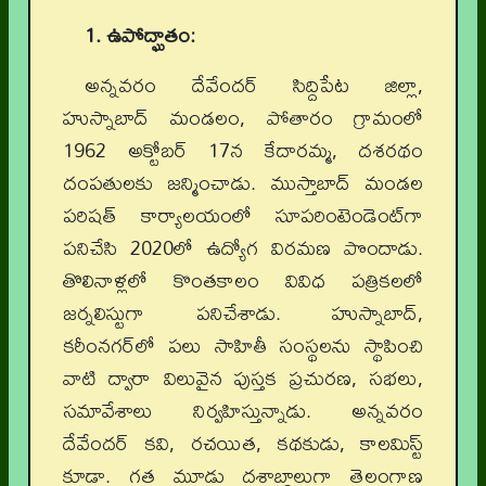
1. ఉపోద్ఘాతం:
అన్నవరం దేవేందర్‌ సిద్దిపేట జిల్లా,
హుస్నాబాద్‌ మండలం, పోతారం గ్రామంలో
1962 అక్టోబర్‌ 17న కేదారమ్మ, దశరథం
దంపతులకు జన్మించాడు. ముస్తాబాద్‌ మండల
పరిషత్‌ కార్యాలయంలో సూపరింటెండెంట్‌గా
పనిచేసి 2020లో ఉద్యోగ విరమణ పొందాడు.
తొలినాళ్లలో కొంతకాలం వివిధ పత్రికలలో
జర్నలిస్టుగా పనిచేశాడు. హుస్నాబాద్‌,
కరీంనగర్‌లో పలు సాహితీ సంస్థలను స్థాపించి
వాటి ద్వారా విలువైన పుస్తక ప్రచురణ, సభలు,
సమావేశాలు నిర్వహిస్తున్నాడు. అన్నవరం
దేవేందర్‌ కవి, రచయిత, కథకుడు, కాలమిస్ట్‌
కూడా. గత మూడు దశాబ్దాలుగా తెలంగాణ