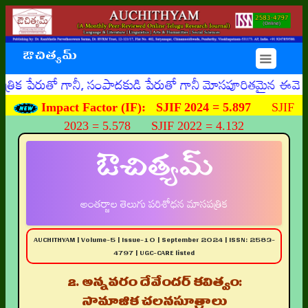
ఔచిత్యమ్
☰
తో గానీ, సంపాదకుడి పేరుతో గానీ మోసపూరితమైన ఈమెయిళ్ళు, ఊహి
Impact Factor (IF):
SJIF 2024 = 5.897
SJIF
2023 = 5.578 SJIF 2022 = 4.132
ఔచిత్యమ్
అంతర్జాల తెలుగు పరిశోధన మాసపత్రిక
AUCHITHYAM | Volume-5 | Issue-10 | September 2024 | ISSN: 2583-
4797 | UGC-CARE listed
2. అన్నవరం దేవేందర్ కవిత్వం:
సామాజిక చలనసూత్రాలు