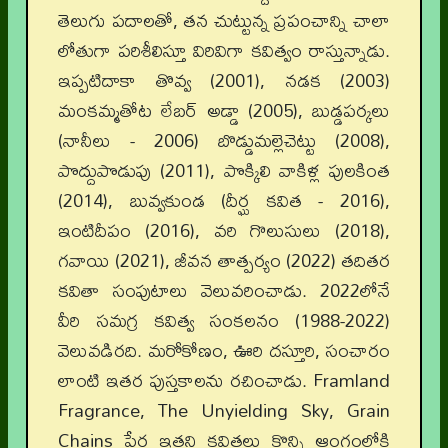
తెలుగు పదాలతో, తన చుట్టున్న ప్రపంచాన్ని చాలా
లోతుగా పరిశీలిస్తూ విరివిగా కవిత్వం రాస్తున్నాడు.
ఇప్పటిదాకా తొవ్వ (2001), నడక (2003)
మంకమ్మతోట లేబర్‌ అడ్డా (2005), బుడ్డపర్కలు
(నానీలు - 2006) బొడ్డుమల్లెచెట్టు (2008),
పొద్దుపొడుపు (2011), పొక్కిలి వాకిళ్ల పులకింత
(2014), బువ్వకుండ (దీర్ఘ కవిత - 2016),
ఇంటిదీపం (2016), వరి గొలుసులు (2018),
గవాయి (2021), జీవన తాత్పర్యం (2022) తదితర
కవితా సంపుటాలు వెలువరించాడు. 2022లోనే
వీరి సమగ్ర కవిత్వ సంకలనం (1988-2022)
వెలువడిరది. మరోకోణం, ఊరి దస్తూరి, సంచారం
లాంటి ఇతర పుస్తకాలను రచించాడు. Framland
Fragrance, The Unyielding Sky, Grain
Chains పేర ఇతని కవితలు కొన్ని ఆంగ్లంలోకి