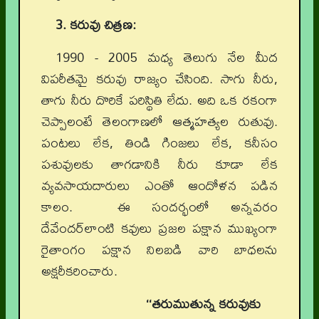
3. కరువు చిత్రణ:
1990 - 2005 మధ్య తెలుగు నేల మీద
విపరీతమై కరువు రాజ్యం చేసింది. సాగు నీరు,
తాగు నీరు దొరికే పరిస్థితి లేదు. అది ఒక రకంగా
చెప్పాలంటే తెలంగాణలో ఆత్మహత్యల రుతువు.
పంటలు లేక, తిండి గింజలు లేక, కనీసం
పశువులకు తాగడానికి నీరు కూడా లేక
వ్యవసాయదారులు ఎంతో ఆందోళన పడిన
కాలం. ఈ సందర్భంలో అన్నవరం
దేవేందర్‌లాంటి కవులు ప్రజల పక్షాన ముఖ్యంగా
రైతాంగం పక్షాన నిలబడి వారి బాధలను
అక్షరీకరించారు.
‘‘తరుముతున్న కరువుకు