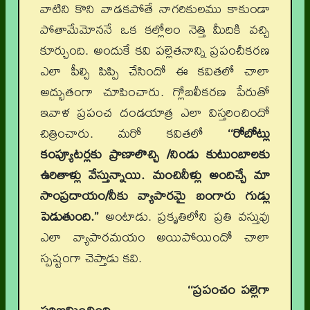
వాటిని కొని వాడకపోతే నాగరికులము కాకుండా
పోతామేమోననే ఒక కల్లోలం నెత్తి మీదికి వచ్చి
కూర్చుంది. అందుకే కవి పల్లెతనాన్ని ప్రపంచీకరణ
ఎలా పీల్చి పిప్పి చేసిందో ఈ కవితలో చాలా
అద్భుతంగా చూపించారు. గ్లోబలీకరణ పేరుతో
ఇవాళ ప్రపంచ దండయాత్ర ఎలా విస్తరించిందో
చిత్రించారు. మరో కవితలో
‘‘రోబోట్లు
కంప్యూటర్లకు ప్రాణాలొచ్చి /నిండు కుటుంబాలకు
ఉరితాళ్లు వేస్తున్నాయి. మంచినీళ్లు అందిచ్చే మా
సాంప్రదాయం/నీకు వ్యాపారమై బంగారు గుడ్లు
పెడుతుంది.’’
అంటాడు. ప్రకృతిలోని ప్రతి వస్తువు
ఎలా వ్యాపారమయం అయిపోయిందో చాలా
స్పష్టంగా చెప్తాడు కవి.
‘‘ప్రపంచం పల్లెగా