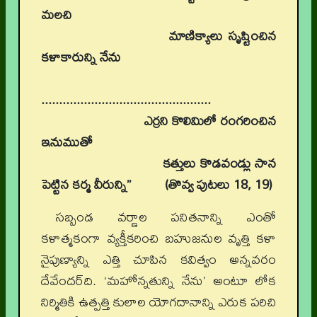
మలచి
మాణిక్యాలు సృష్టించిన
కళాకారున్ని నేను
................................................
ఎర్రని కొలిమిలో రంగరించిన
ఇనుముతో
కత్తులు కొడవండ్లు సాన
పెట్టిన కర్మ వీరున్ని’’ (తొవ్వ పుటలు 18, 19)
సబ్బండ వర్ణాల పనితనాన్ని ఎంతో
కళాత్మకంగా వ్యక్తీకరించి బహుజనుల వృత్తి కళా
నైపుణ్యాన్ని ఎత్తి చూపిన కవిత్వం అన్నవరం
దేవేందర్‌ది. ‘మహోన్నతున్ని నేను’ అంటూ లోక
నిర్మితికి ఉత్పత్తి కులాల యోగదానాన్ని ఎరుక పరిచి