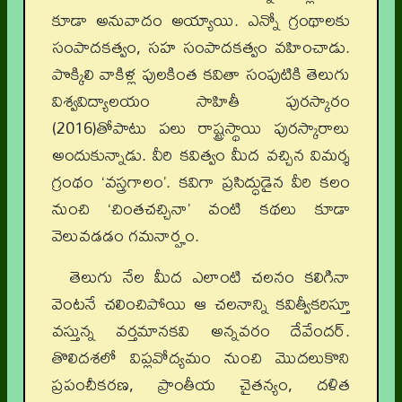
కూడా అనువాదం అయ్యాయి. ఎన్నో గ్రంథాలకు
సంపాదకత్వం, సహ సంపాదకత్వం వహించాడు.
పొక్కిలి వాకిళ్ల పులకింత కవితా సంపుటికి తెలుగు
విశ్వవిద్యాలయం సాహితీ పురస్కారం
(2016)తోపాటు పలు రాష్ట్రస్థాయి పురస్కారాలు
అందుకున్నాడు. వీరి కవిత్వం మీద వచ్చిన విమర్శ
గ్రంథం ‘వస్త్రగాలం’. కవిగా ప్రసిద్ధుడైన వీరి కలం
నుంచి ‘చింతచచ్చినా’ వంటి కథలు కూడా
వెలువడడం గమనార్హం.
తెలుగు నేల మీద ఎలాంటి చలనం కలిగినా
వెంటనే చలించిపోయి ఆ చలనాన్ని కవిత్వీకరిస్తూ
వస్తున్న వర్తమానకవి అన్నవరం దేవేందర్‌.
తొలిదశలో విప్లవోద్యమం నుంచి మొదలుకొని
ప్రపంచీకరణ, ప్రాంతీయ చైతన్యం, దళిత