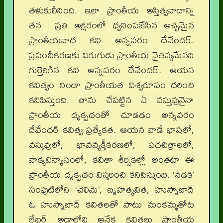
తళుకులీనింది. ఇలా ప్రాంతీయ అస్తిత్వవాదాన్ని
తన ప్రతి అక్షరంలో ధ్వనింపజేసిన అచ్చమైన
ప్రాంతీయవాద కవి అన్నవరం దేవేందర్‌.
ప్రపంచీకరణకు విరుగుడు ప్రాంతీయ చైతన్యమేనని
గుర్తెరిగిన కవి అన్నవరం దేవేందర్‌. ఆయన
కవిత్వం నిండా ప్రాంతీయత విశ్వరూపం ధరించి
కనిపిస్తుంది. తాను చేపట్టిన ఏ వస్తువునైనా
ప్రాంతీయ దృక్పథంతో చూడడం అన్నవరం
దేవేందర్‌ కవిత్వ ప్రత్యేకత. ఆయన వాడే భాషలో,
వస్తువులో, భావవ్యక్తీకరణలో, పదచిత్రాలలో,
వాక్యవిన్యాసంలో, కవితా శీర్షికల్లో అంతటా ఈ
ప్రాంతీయ దృక్పథం విస్తరించి కనిపిస్తుంది. ‘నడక’
సంపుటిలోని ‘చెలిమె’, బృహత్కవిత, హుస్నాబాద్‌
ఓ హుస్నాబాద్‌ కవితలతో పాటు మంకమ్మతోట
లేబర్‌ అడ్డాలోని అనేక కవితలు ప్రాంతీయ