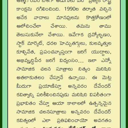
ఆత్మగౌరవం దిశగా అడుగులు వేసి ప్రత్యేక రాష్ట్ర
కాంక్షను రగిలించింది. 1990ల తర్వాత వచ్చిన
అనేక వాదాలు మానవులను కొత్తకోణంలో
ఆలోచించేలా చేశాయి. తమను తాము
తెలుసుకునేలా చేశాయి. ఇవేగాక ద్రవ్యోల్భణం,
స్టాక్ మార్కెట్, ధరల హెచ్చుతగ్గులు, కులవృత్తుల
కూల్చివేత, ప్రపంచవ్యాప్తంగా జరిగే యుద్ధాలు,
అభివ్వృద్ధిపేర జరిగే విధ్వంసం… ఇలా ఎన్నో
సామాజిక చలన సూత్రాలు నిత్యం మనిషిని
అతలాకుతలం చేస్తూనే ఉన్నాయి. ఈ మెట్ల
మీదుగా ప్రయాణిస్తూ అన్నవరం దేవేందర్
కవిత్వాన్ని పరిశీలించినపుడు మనిషిని విపరీతంగా
ప్రభావితం చేస్తూ ఆయా కాలాలలో ఉత్పన్నమైన
సామాజిక చలనసూత్రాలు అన్నవరం దేవేందర్
కవిత్వoలో ఎలా ప్రతిఫలించాయో అవగతం