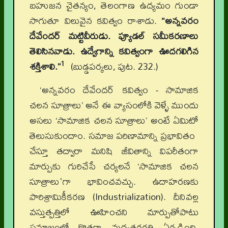
బహుజన చైతన్యం, తెలంగాణ ఉద్యమం గుండా
సాగుతూ విలువైన కవిత్వం రాశాడు.
“అన్నవరం
దేవేందర్ మట్టివీరుడు. ఫ్యూడల్ సమీకరణాలు
తెలిసినవాడు. ఉద్వేగాన్ని కవిత్వంగా ఊదగలిగిన
1
శక్తిశాలి.”
(బుడ్డపర్కలు, పుట. 232.)
‘అన్నవరం దేవేందర్ కవిత్వం - సామాజిక
చలన సూత్రాలు’ అనే ఈ వ్యాసంలోకి వెళ్ళే ముందు
అసలు ‘సామాజిక చలన సూత్రాలు’ అంటే ఏమిటో
తెలుసుకుందాం. సమాజ పరిణామాన్ని ప్రభావితం
చేస్తూ తద్వారా మనిషి జీవితాన్ని విపరీతంగా
మార్పుకు గురిచేసే చర్యలనే ‘సామాజిక చలన
సూత్రాలు'గా భావించవచ్చు. ఉదాహరణకు
పారిశ్రామికీకరణ (Industrialization). దీనివల్ల
వస్తుత్పత్తిలో ఊహించని మార్పుతోపాటు
సమాజంలో కొత్తగా మధ్యతరగతి ఏర్పడింది.