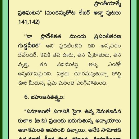
ప్రాంతీయాత్మే
ప్రతిఘటన’’ (మంకమ్మతోట లేబర్‌ అడ్డా పుటలు
141,142)
‘‘నా ప్రాదేశికత ముందు ప్రపంచీకరణ
గుడ్డపేలిక’’
అని ప్రకటించిన కవి అన్నవరం
దేవేందర్‌. కవికి తన ఊరు, తన స్నేహితులు, తన
వృత్తి, తన పనిముట్లు అన్ని ఎంతో
అపురూపమైనవి. పల్లెకు దూరమవుతున్నా కొద్ది
ఊరి మీదున్న ప్రేమ మరింత పెరిగిపోతుంది.
6. బహుజనతత్త్వం:
“సమాజంలో సగానికి పైగా ఉన్న వెనుకబడిన
కులాల (బి.సి) ప్రజలకు జరుగుతున్న అన్యాయాలు
ఆకాశమంత ఆవరించి ఉన్నాయి. అనేక సామాజిక