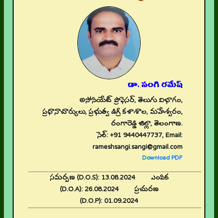
డా. సంగి రమేష్
అసోసియేట్ ప్రొఫెసర్, తెలుగు విభాగం,
ప్రధానాచార్యులు, ప్రభుత్వ డిగ్రీ కళాశాల, మహేశ్వరం,
రంగారెడ్డి జిల్లా, తెలంగాణ.
సెల్: +91 9440447737, Email:
rameshsangi.sangi@gmail.com
Download PDF
సమర్పణ (D.O.S):
13.08.2024
ఎంపిక
(D.O.A):
26.08.2024
ప్రచురణ
(D.O.P):
01.09.2024