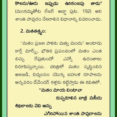
కొలను/ఊరు ఇప్పుడు ఉరికంబపు తాడు’’
(మంకమ్మతోట లేబర్‌ అడ్డా పుట. 192) అని
శాంతి పావురం నేలరాలిన విధానాన్ని వివరించాడు.
2. మతతత్త్వం:
‘‘మతం ప్రజల పాలిట మత్తు మందు’’ అంటాడు
కార్ల్‌ మార్క్స్‌. భౌతిక ప్రపంచంలో మతం ఎంత
చిచ్చు రేపుతుందో ఎన్నో ఉదంతాలు
నిరూపిస్తున్నాయి. చరిత్రలో మతం సృష్టించిన
అలజడి, విధ్వంసం యొక్క బహుళ రూపాలను
అన్నవరం దేవేందర్‌ కళ్లకు కట్టిస్తాడు ఈ కవితలో.
‘‘మతం మాయ వింటావా
కుప్పకూలిన బాబ్రీ మసీదు
శిథిలాలకు చెవి ఆన్చు
ఎగిరిపోయిన శాంతి పావురాలను