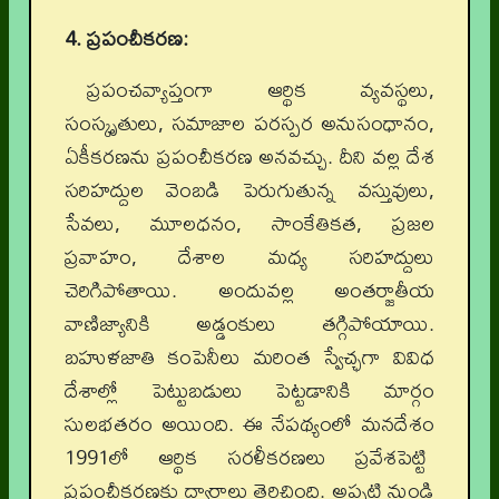
4. ప్రపంచీకరణ:
ప్రపంచవ్యాప్తంగా ఆర్థిక వ్యవస్థలు,
సంస్కృతులు, సమాజాల పరస్పర అనుసంధానం,
ఏకీకరణను ప్రపంచీకరణ అనవచ్చు. దీని వల్ల దేశ
సరిహద్దుల వెంబడి పెరుగుతున్న వస్తువులు,
సేవలు, మూలధనం, సాంకేతికత, ప్రజల
ప్రవాహం, దేశాల మధ్య సరిహద్దులు
చెరిగిపోతాయి. అందువల్ల అంతర్జాతీయ
వాణిజ్యానికి అడ్డంకులు తగ్గిపోయాయి.
బహుళజాతి కంపెనీలు మరింత స్వేచ్ఛగా వివిధ
దేశాల్లో పెట్టుబడులు పెట్టడానికి మార్గం
సులభతరం అయింది. ఈ నేపథ్యంలో మనదేశం
1991లో ఆర్థిక సరళీకరణలు ప్రవేశపెట్టి
ప్రపంచీకరణకు ద్వారాలు తెరిచింది. అప్పటి నుండి