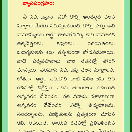
వ్యాససంగ్రహం:
ఏ సమాజమైనా ఏవో కొన్ని అంతర్గత చలన
సూత్రాల మేరకు నడుస్తుంటుంది. కొన్ని సార్లు అవి
సామాన్యులకు అర్థం కాకపోవచ్చు. కాని సామాజిక
తత్వవేత్తలకు, కవులకు, రచయితలకు,
విమర్శకులకు అవి తప్పకుండా బోధపడుతాయి.
వాటి పర్యవసానాలు వారి రచనల్లో తొంగి
చూస్తాయి. వర్తమాన సమాజపు చలన సూత్రాలను
లోతుగా అర్థం చేసుకొని వాటి ఫలితాలను తన
రచనల్లో నిక్షిప్తం చేసిన తెలంగాణ రచయిత
అన్నవరం దేవేందర్. గత మూడు దశాబ్దాలుగా
అన్నవరం దేవేందర్ ఎన్నో ఉద్యమాలను,
సందర్భాలను, పరిస్థితులను ప్రత్యక్షంగా చూసిన
కవి, రచయిత. ఈయన రచనల్లో ప్రతిఫలించిన
సామాజిక చలన సూత్రాలను అంచనా వేయడం