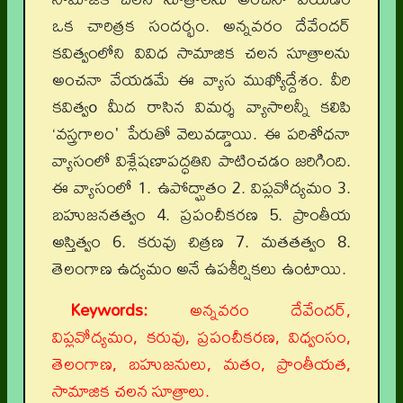
ఒక చారిత్రక సందర్భం. అన్నవరం దేవేందర్‌
కవిత్వంలోని వివిధ సామాజిక చలన సూత్రాలను
అంచనా వేయడమే ఈ వ్యాస ముఖ్యోద్దేశం. వీరి
కవిత్వo మీద రాసిన విమర్శ వ్యాసాలన్నీ కలిపి
‘వస్త్రగాలం' పేరుతో వెలువడ్డాయి. ఈ పరిశోధనా
వ్యాసంలో విశ్లేషణాపద్ధతిని పాటించడం జరిగింది.
ఈ వ్యాసంలో 1. ఉపోద్ఘాతం 2. విప్లవోద్యమం 3.
బహుజనతత్వం 4. ప్రపంచీకరణ 5. ప్రాంతీయ
అస్తిత్వం 6. కరువు చిత్రణ 7. మతతత్వం 8.
తెలంగాణ ఉద్యమం అనే ఉపశీర్షికలు ఉంటాయి.
Keywords:
అన్నవరం దేవేందర్,
విప్లవోద్యమం, కరువు, ప్రపంచీకరణ, విధ్వంసం,
తెలంగాణ, బహుజనులు, మతం, ప్రాంతీయత,
సామాజిక చలన సూత్రాలు.