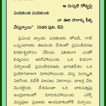
ఆ నున్నటి రోడ్డుపై
పయనించి పయనించి
నా ఊరి సారాన్ని పీల్చి
వేస్తున్నాయి’’ (నడక పుట. 82)
ప్రపంచ బ్యాంకు షరతులకు లోబడి, గాట్‌
ఒప్పందాలకు తలవంచి దేశంలో ప్రపంచీకరణ
వికటాట్టహాసం చేసింది. ఫలితంగా ఎంతో
విధ్వంసం జరిగిపోయింది. ఒక విధంగా
చెప్పాలంటే ప్రపంచీకరణకు భారతదేశం ఒక
ప్రయోగశాలగా మారిపోయింది. వస్తు సంస్కృతి
పెరిగింది. విదేశీ వలసలు పెరిగాయి. డాలర్ల వేట
మొదలైంది. దేశమంతా ఒక బానిసత్వపు
ఇంద్రజాలంలో కూరుకుపోయింది. ఎన్నో
వస్తువులు ప్రజలకు అందుబాటులోకి వచ్చాయి.