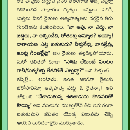
లేక చావుకు దగ్గరైన వైనం తెలంగాణ అన్ని పల్లెల్లో
కనిపించిన సాధారణ దృశ్యం. అప్పులు పెరిగి,
మిత్తీలు పెరిగి రైతులు ఆత్మహత్యలకు దగ్గరైన తీరు
గుండెలను కదిలించింది.
‘‘నా ఆవు, నా ఎద్దు, నా
బిడ్డలు, నా లచ్చిందేవి, కోతకెట్ల అమ్మాలె? అయ్యో!
నారాయణ ఎట్ల బతుకుదు? నీళ్లులేవు, వానల్లేవు,
ఇంట్ల గింజల్లేవు’’
అని రైతులు తల్లడిల్లిపోయారు.
మరో కవితలో కూడా
‘‘సోడు లేకుంటే పంటం
గానీ/సుక్కనీళ్లు లేకపోతే ఎల్లుద్దా?’’
అని నీళ్లంటే...
కన్నీళ్లే... అంటాడు. ఇంత జరిగినా రైతుకు
భరోసానిస్తూ ఆత్మహత్య వద్దు ఓ రైతన్నా! అని
బోధించి
‘‘వేలాడుతున్న ఉరితాడును కొడవలితో
కొయ్యి”
అని ముల్లును ముల్లుతోనే తీసి ఇగురంగా
బతుకుమని జీవితం యొక్క విలువను చెప్పి
ఆయన బురదకాళ్లకు మొక్కుతాడు.