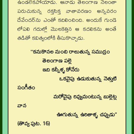
ఉండలేకపోయాడు. ఆనాడు తెలంగాణ నేలంతా
పరుచుకున్న రక్తసిక్త వాతావరణం అన్నవరం
దేవేందర్‌ను ఎంతో కదిలించింది. అందుకే గుండె
లోపలి గదుల్లో మొలకెత్తిన ఆ కదలికను అంతే
తడితో కవిత్వంలోకి తీసుకొచ్చాడు.
‘‘కనుకొనల నుంచి రాలుతున్న సముద్రం
తెలంగాణ పల్లె
ఇది కన్నీళ్ళ కోనేరు
ఒకవైపు ఉడుకుతున్న నెత్తుటి
సంగీతం
మరోవైపు రివ్వుమంటున్న బుల్లెట్ల
వాన
ఊగుతున్న ఉరితాళ్ళ చప్పుడు’’
(తొవ్వ పుట. 16)