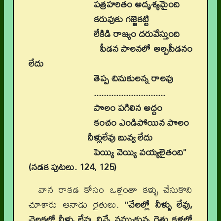
పత్రహరితం అదృశ్యమైంది
కరువుకు గజ్జెకట్టి
లేకిడి రాజ్యం దరువేస్తుంది
పీడన పాలనలో అల్పపీడనం
లేదు
తెప్ప చినుకులన్న రాలవు
.............................
పొలం పగిలిన అద్దం
కంచం ఎండిపోయిన పొలం
నీళ్లులేవు బువ్వ లేదు
పెయ్యి వెయ్యి వయ్యలైతంది’’
(నడక పుటలు. 124, 125)
వాన రాకడ కోసం ఒళ్లంతా కళ్ళు చేసుకొని
చూశారు ఆనాడు రైతులు.
‘‘చేలల్లో నీళ్ళు లేవు,
చెలకల్లో నీళ్ళు లేవు, నిన్నే నమ్ముకున్న రైతు కళ్లల్లో