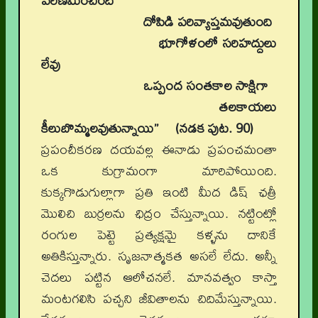
పరిణమించింది
దోపిడి పరివ్యాప్తమవుతుంది
భూగోళంలో సరిహద్దులు
లేవు
ఒప్పంద సంతకాల సాక్షిగా
తలకాయలు
కీలుబొమ్మలవుతున్నాయి’’ (నడక పుట. 90)
ప్రపంచీకరణ దయవల్ల ఈనాడు ప్రపంచమంతా
ఒక కుగ్రామంగా మారిపోయింది.
కుక్కగొడుగుల్లాగా ప్రతి ఇంటి మీద డిష్‌ ఛత్రీ
మొలిచి బుర్రలను ఛిద్రం చేస్తున్నాయి. నట్టింట్లో
రంగుల పెట్టె ప్రత్యక్షమై కళ్ళను దానికే
అతికిస్తున్నారు. సృజనాత్మకత అసలే లేదు. అన్నీ
చెదలు పట్టిన ఆలోచనలే. మానవత్వం కాస్తా
మంటగలిసి పచ్చని జీవితాలను చిదిమేస్తున్నాయి.