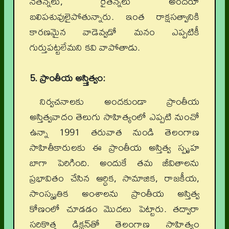
నేతన్నలు, రైతన్నలు అందరూ
బలిపశువులైపోతున్నారు. ఇంత రాక్షసత్వానికి
కారణమైన వాడెవ్వడో మనం ఎప్పటికీ
గుర్తుపట్టలేమని కవి వాపోతాడు.
5. ప్రాంతీయ అస్త్తిత్వం:
నిర్వచనాలకు అందకుండా ప్రాంతీయ
అస్తిత్వవాదం తెలుగు సాహిత్యంలో ఎప్పటి నుంచో
ఉన్నా 1991 తరువాత నుండి తెలంగాణ
సాహితీకారులకు ఈ ప్రాంతీయ అస్తిత్వ స్పృహ
బాగా పెరిగింది. అందుకే తమ జీవితాలను
ప్రభావితం చేసిన ఆర్ధిక, సామాజిక, రాజకీయ,
సాంస్కృతిక అంశాలను ప్రాంతీయ అస్తిత్వ
కోణంలో చూడడం మొదలు పెట్టారు. తద్వారా
సరికొత్త డిక్షన్‌తో తెలంగాణ సాహిత్యం