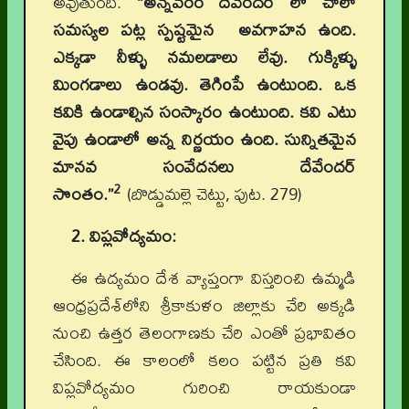
అవుతుంది.
“అన్నవరం దేవేందర్ లో చాలా
సమస్యల పట్ల స్పష్టమైన అవగాహన ఉంది.
ఎక్కడా నీళ్ళు నమలడాలు లేవు. గుక్కిళ్ళు
మింగడాలు ఉండవు. తెగిoపే ఉంటుంది. ఒక
కవికి ఉండాల్సిన సంస్కారం ఉంటుంది. కవి ఎటు
వైపు ఉండాలో అన్న నిర్ణయం ఉంది. సున్నితమైన
మానవ సంవేదనలు దేవేందర్
2
సొంతం.”
(బొడ్డుమల్లె చెట్టు, పుట. 279)
2. విప్లవోద్యమం:
ఈ ఉద్యమం దేశ వ్యాప్తంగా విస్తరించి ఉమ్మడి
ఆంధ్రప్రదేశ్‌లోని శ్రీకాకుళం జిల్లాకు చేరి అక్కడి
నుంచి ఉత్తర తెలంగాణకు చేరి ఎంతో ప్రభావితం
చేసింది. ఈ కాలంలో కలం పట్టిన ప్రతి కవి
విప్లవోద్యమం గురించి రాయకుండా