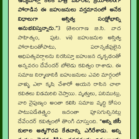
ఉద్యమాల్లో కీలక పాత్ర వహించి, క్రియాశీలoగా
పోరాడిన ఈ బహుజనులు వర్తమానంలో అనేక
విధాలుగా అస్తిత్వ సంక్షోభాన్ని
అనుభవిస్తున్నారు.”
3 (తెలంగాణ బి.సి. వాద
సాహిత్యం, పుట. vii) బహుజనుల అస్తిత్వ
పోరాటంతోపాటు, పరాన్నజీవులైన
ఆధిపత్యవర్గాలను నిరసిస్తూ బహుజన దృక్పథంతో
అన్నవరం దేవేందర్‌ బోలెడు కవిత్వం రాశాడు. ఈ
సమాజ నిర్మాణానికి బహుజనులు ఎవరి మార్గంలో
వాళ్ళు ఎలా కృషి చేశారో ఆయన రాసిన చాలా
కవితలు విడమరిచి చెప్తాయి. వృత్తులు, పనిముట్లు,
వారి నైపుణ్యం అంతా కలిసి సమాజ వృద్ధి కోసం
పాటుపడేతత్త్వం ఇదంతా పూసగుచ్చినట్లు
దేవేందర్‌ కవిత్వంలో తొంగి చూస్తుంది.
“అన్ని బీసీ
కులాల ఆత్మగౌరవ కేతనాన్ని ఎగిరేశాడు. అన్ని