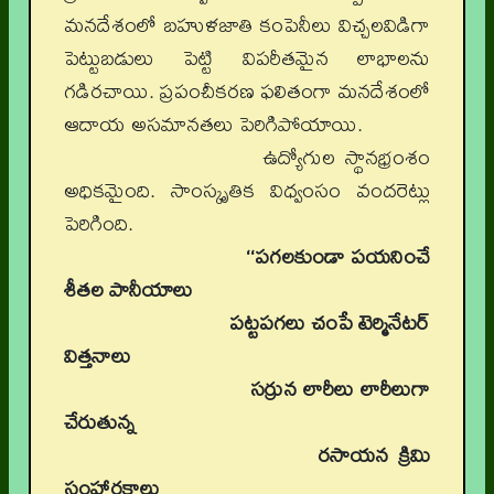
మనదేశంలో బహుళజాతి కంపెనీలు విచ్చలవిడిగా
పెట్టుబడులు పెట్టి విపరీతమైన లాభాలను
గడిరచాయి. ప్రపంచీకరణ ఫలితంగా మనదేశంలో
ఆదాయ అసమానతలు పెరిగిపోయాయి.
ఉద్యోగుల స్థానభ్రంశం
అధికమైంది. సాంస్కృతిక విధ్వంసం వందరెట్లు
పెరిగింది.
‘‘పగలకుండా పయనించే
శీతల పానీయాలు
పట్టపగలు చంపే టెర్మినేటర్‌
విత్తనాలు
సర్రున లారీలు లారీలుగా
చేరుతున్న
రసాయన క్రిమి
సంహారకాలు