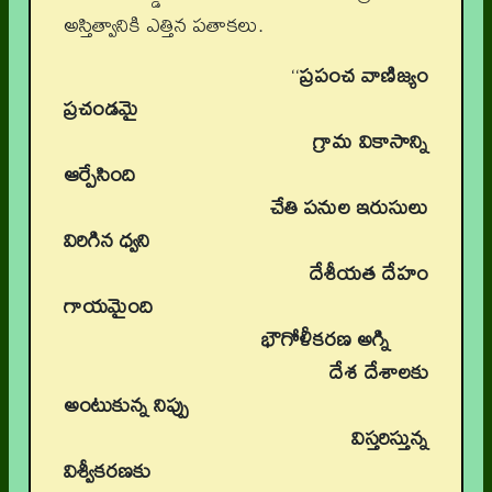
అస్తిత్వానికి ఎత్తిన పతాకలు.
‘‘
ప్రపంచ వాణిజ్యం
ప్రచండమై
గ్రామ వికాసాన్ని
ఆర్పేసింది
చేతి పనుల ఇరుసులు
విరిగిన ధ్వని
దేశీయత దేహం
గాయమైంది
భౌగోళీకరణ అగ్ని
దేశ దేశాలకు
అంటుకున్న నిప్పు
విస్తరిస్తున్న
విశ్వీకరణకు