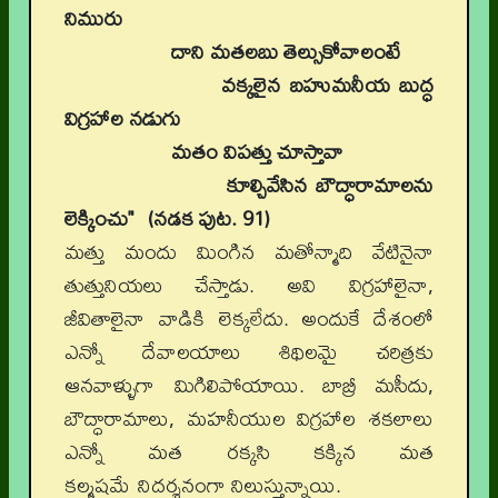
నిమురు
దాని మతలబు తెల్సుకోవాలంటే
వక్కలైన బహుమనీయ బుద్ధ
విగ్రహాల నడుగు
మతం విపత్తు చూస్తావా
కూల్చివేసిన బౌద్ధారామాలను
లెక్కించు" (నడక పుట. 91)
మత్తు మందు మింగిన మతోన్మాది వేటినైనా
తుత్తునియలు చేస్తాడు. అవి విగ్రహాలైనా,
జీవితాలైనా వాడికి లెక్కలేదు. అందుకే దేశంలో
ఎన్నో దేవాలయాలు శిథిలమై చరిత్రకు
ఆనవాళ్ళుగా మిగిలిపోయాయి. బాబ్రీ మసీదు,
బౌద్ధారామాలు, మహనీయుల విగ్రహాల శకలాలు
ఎన్నో మత రక్కసి కక్కిన మత
కల్మషమే నిదర్శనంగా నిలుస్తున్నాయి.