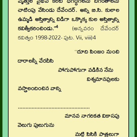
వృత్తుల వైభవ కిరీట ధగద్ధగలను దిగంతాలను
చాటింపు వేసిండు దేవేందర్. అన్ని బి.సి. కులాల
ఉమ్మడి అస్తిత్వాన్ని విడిగా ఒక్కొక్క కుల అస్తిత్వాన్ని
4
కవిత్వీకరించిండు.”
(అన్నవరం దేవేందర్
కవిత్వం 1998-2022- పుట. Vii, viii)4
‘‘
దూది పింజం నుంచి
దారాలన్నీ చేరదీసి
పోగుపోగుగా వడికిన నేను
విశ్వమానవులకు
వస్త్రాలందించిన వాన్ని
...............................................
మానవ నాగరికత వికాసపు
వెలుగు పులుగును
మట్టి పిసికి పాత్రలుగా