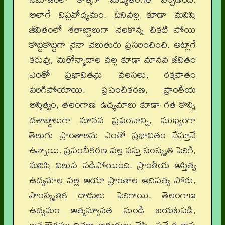
అలాగే విప్లవోద్యమం. దీనివల్ల కూడా మనిషి
జీవితంలో శతాబ్దాలుగా నెలకొన్న చీకటి పోయి
కొద్దికొద్దిగా నైనా వెలుతురు ప్రసరించించి. అట్లాగే
కరువు, మతోన్మాదాల వల్ల కూడా మానవ జీవితం
ఎంతో ప్రభావితమై వలసలు, రక్తపాతం
పెరిగిపోయాయి. ప్రపంచీకరణ, ప్రాంతీయ
అస్తిత్వం, తెలంగాణ ఉద్యమాలు కూడా గత కొన్ని
దశాబ్దాలుగా మానవ ప్రపంచాన్ని, ముఖ్యంగా
తెలుగు ప్రాంతాలను ఎంతో ప్రభావితం చేస్తూనే
ఉన్నాయి. ప్రపంచీకరణ వల్ల వస్తు సంస్కృతి పెరిగి,
మనిషి విలువ పడిపోయింది. ప్రాంతీయ అస్తిత్వ
ఉద్యమాల వల్ల ఆయా ప్రాంతాల ఆదిపత్య పోరు,
సాంస్కృతిక దాడులు పెరిగాయి. తెలంగాణ
ఉద్యమం ఆత్మన్యూనత నుండి బయటపడి,