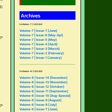
ని
Archives
Volume-7 | 2026
Volume-7 | Issue-7 [June]
థా
Volume-7 | Issue-6 [May-Spl]
Volume-7 | Issue-5 [May]
Volume-7 | Issue-4 [April]
Volume-7 | Issue-3 [March]
Volume-7 | Issue-2 [February]
Volume-7 | Issue-1 [January]
Volume-6 | 2025
Volume-6 | Issue-14 [December]
Volume-6 | Issue-13 [November]
Volume-6 | Issue-12 [October]
Volume-6 | Issue-11 [September]
Volume-6 | Issue-10 [Aug-Special]
Volume-6 | Issue-9 [August]
థా
Volume-6 | Issue-8 [July]
Volume-6 | Issue-7 [June]