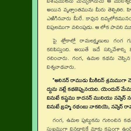
విశేషములను మెచ్చుకొనుచు ఆ మునీశ్వర
అయిన వృత్తాంతమును మీరు తెల్పితిరి. హ
ఎఱిగినవారు మీరే. కావున దివ్యలోకమ
విపులముగా వచింపుడు. ఆ లోక పావని 
పై శ్లోకాల్లో రామలక్ష్మణులు గంగ 
కనిపిస్తుంది. అయితే ఇదే సన్నివేశాన్
రచించారు. గంగ, ఉమల కథను చెప్పిన విశ్వ
విశ్వనాథవారు.
"అనినన్ రాముడు మీకిదిన్ శ్రమముగా నౌ
ద్దును నట్లే కథజెప్పునయది. యెందున్ మే
వినుటే కష్టము కాదనన్ మునియు నవ్వెన్ నవ
వినుటే బ్రహ్మ రథంబు నాకనియె, నవ్వెన్ ర
గంగ, ఉమల పుట్టుకను గురించిన కథను 
సుఖముగా వినడానికే మాకు కష్టంగా ఉండ