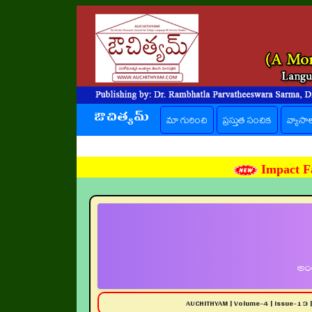
ఔచిత్యమ్
(current)
మా గురించి
ప్రస్తుత సంచిక
వ్యాసా
Impact Fa
అంత
AUCHITHYAM | Volume-4 | Issue-13 