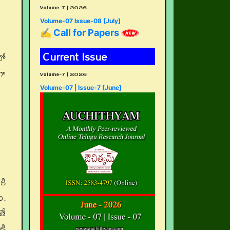
Volume-7 | 2026
Volume-07 Issue-08 [July]
✍ Call for Papers
Current Issue
లో
గా
Volume-7 | 2026
Volume-07 | Issue-7 [June]
కి
ు.
తే
కి