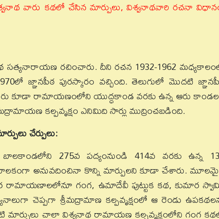
 విశ్వనాథ వారు కథలో చేసిన మార్పులు, విశ్వనాథవారి రచనా విధాన
విశ్వనాథ సత్యనారాయణ రచించారు. దీని రచన 1932-1962 మధ్యకాలం
970లో జ్ఞానపీఠ పురస్కారం వచ్చింది. తెలుగులో మొదటి జ్ఞానప
ాథవారు కూడా రామాయణంలోని యుద్ధకాండ వరకు ఉన్న ఆరు కాండల
ద్రామాయణ కల్పవృక్షం ఎనిమిది సార్లు ముద్రించబడింది.
్పులు చేర్పులు:
 బాలకాండలోని 275వ పద్యంనుండి 414వ వరకు ఉన్న 1
కంగా అనువదించినా కొన్ని మార్పులని కూడా చేశారు. మూలమ
ర రామాయణాలలోనూ గంగ, ఉమాదేవీ పుట్టుక కథ, కుమార స్వామ
నాలుగా చెప్పగా శ్రీమద్రామాణ కల్పవృక్షంలో ఆ రెండు ఉపకథల
ాంటి మార్పులు చాలా విశ్వనాథ రామాయణ కల్పవృక్షంలోని గంగ కథ