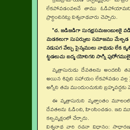
లేకపోవడంవలనే తాము ఓడిపోయామని దేవతల
ప్రార్ధించినట్లు విశ్వనాథవారు చెప్పారు.
"చ.
జడిజడిగా సురభ్రసమజంబులకై వడి 
మడకలుగా సుపర్వులు సమాజము మేల్పడ 
నడుపగ వేల్పు సైన్యములు నాథుడు లేక కృశ
ట్టడలుచు బద్మ యోనిగని సాగ్ని పురోగముల
వృత్రాసురుడు దేవతలను అందరినీ త
అయిన శివుని సహాయం లేకపోవడం వల్ల సై
అగ్నిని తమ ముందుంచుకుని బ్రహ్మవద్దకు వె
ఈ వృత్రాసురుని వృత్తాంతం మూలంలో 
దేవతలను ఓడించి, హింసించడం. ఇది మూలం
కల్పవృక్షంలో చేర్చారు.
విశ్వనాథ వారి రచనా విధానం: సాధారణ