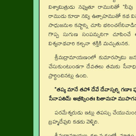
విశ్వామిత్రుడు నవ్వుతూ రామునితో 
రాముడు కూడా నవ్వి ఉత్సాహముతో కథ వి
సాధుజనుల కష్టాన్ని చూసి భరించలేనివాడిగా
గొప్ప సుగుణ సంపన్నునిగా చూపించే ఆ
విశ్వనాథవారి కల్పనా శక్తికి మచ్చుతునక.
శ్రీమద్రామాయణంలో కుమారస్వామి జన
చేసుకుంటుండగా దేవతలు తమకు సేనాధిపతి
ప్రార్థించినట్లు ఉంది.
"తప్య మానే తపో దేవే దేవాస్సర్షి గణాః 
సేనాపతిమ్ అభీప్సింతః పితామహ ముపాగ
పరమేశ్వరుడు ఇట్లు తపస్సు చేయుచు
బ్రహ్మదేవుని కడకు వెళ్ళిరి.
శ్రీమద్రామాయణ కల్పవృక్షంలో మాత