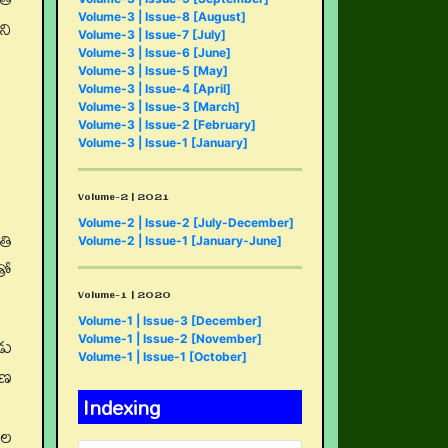
Volume-3 | Issue-8 [August]
ని
Volume-3 | Issue-7 [July]
Volume-3 | Issue-6 [June]
Volume-3 | Issue-5 [May]
Volume-3 | Issue-4 [April]
Volume-3 | Issue-3 [March]
Volume-3 | Issue-2 [February]
Volume-3 | Issue-1 [January]
Volume-2 | 2021
Volume-2 | Issue-2 [July-December]
తి
Volume-2 | Issue-1 [January-June]
తో
Volume-1 | 2020
Volume-1 | Issue-3 [December]
డు
Volume-1 | Issue-2 [November]
Volume-1 | Issue-1 [October]
యణ
Indexing
ుల