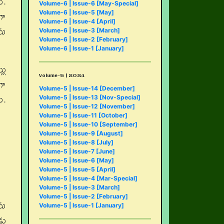
ు.
Volume-6 | Issue-6 [May-Special]
గా
Volume-6 | Issue-5 [May]
Volume-6 | Issue-4 [April]
ను
Volume-6 | Issue-3 [March]
Volume-6 | Issue-2 [February]
Volume-6 | Issue-1 [January]
లు
Volume-5 | 2024
గా
Volume-5 | Issue-14 [December]
ు.
Volume-5 | Issue-13 [Nov-Special]
Volume-5 | Issue-12 [November]
Volume-5 | Issue-11 [October]
Volume-5 | Issue-10 [September]
Volume-5 | Issue-9 [August]
Volume-5 | Issue-8 [July]
Volume-5 | Issue-7 [June]
Volume-5 | Issue-6 [May]
Volume-5 | Issue-5 [April]
Volume-5 | Issue-4 [Mar-Special]
Volume-5 | Issue-3 [March]
Volume-5 | Issue-2 [February]
ను
Volume-5 | Issue-1 [January]
డు