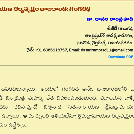
ామాయణ కల్పవృక్షం బాలకాండ: గంగకథ
డా. దాసరి రాంప్రసాద్
టీజీటీ (తెలుగు),
ఆంధ్రప్రదేశ్ ఆదర్శపాఠశాల,
సతివాడ, నెల్లిమర్ల, విజయనగరం.
సెల్: +91 8985918757, Email: dasariramprsd11@gmail.com
Download PDF
ఉపకథలున్నాయి. అందులో గంగకథ అనేది బాలకాండలోని 
డి విశ్వామిత్ర మహర్షి చేత వివరింపబడుతుంది. మూలమైన వాల్మీ
థకు కవిసామ్రాట్ విశ్వనాథ సత్యనారాయణ శ్రీమద్రామా
 ఉన్నాయి. ఆ మార్పులని తెలియజేస్తూ శ్రీమద్రామాయణ కల్పవృక్షం
 ఉద్దేశ్యం.