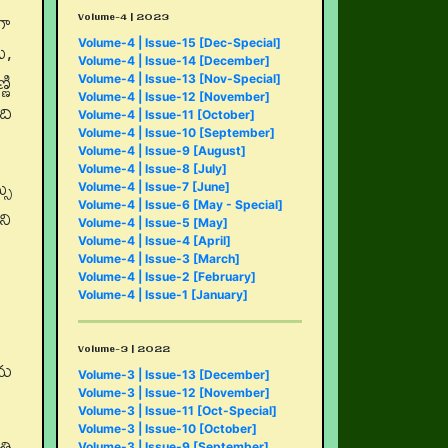
Volume-4 | 2023
గా
ు,
Volume-4 | Issue-15 [Dec-Special]
Volume-4 | Issue-14 [December]
ణి
Volume-4 | Issue-13 [Nov-Special]
Volume-4 | Issue-12 [November]
ది
Volume-4 | Issue-11 [October]
Volume-4 | Issue-10 [September]
Volume-4 | Issue-9 [August]
Volume-4 | Issue-8 [July]
సు
Volume-4 | Issue-7 [June]
Volume-4 | Issue-6 [May - Special]
ని
Volume-4 | Issue-5 [May]
Volume-4 | Issue-4 [April]
Volume-4 | Issue-3 [March]
Volume-4 | Issue-2 [February]
Volume-4 | Issue-1 [January]
Volume-3 | 2022
చు
Volume-3 | Issue-13 [December]
Volume-3 | Issue-12 [November]
Volume-3 | Issue-11 [Oct-Special]
Volume-3 | Issue-10 [October]
తి
Volume-3 | Issue-9 [September]