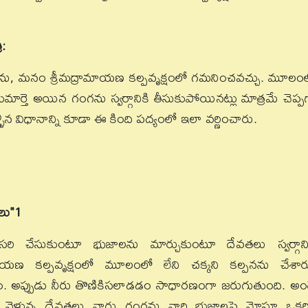
రి:
ాలను, మనం శ్రీమద్రామాయణ కల్పవృక్షంలో గమనించవచ్చు. మూలం
మార్తె అయిన గంగను స్వర్గానికి తీసుకుపోయినట్లు మాత్రమే చెప్ప
ిన విధానాన్ని కూడా ఈ కింది పద్యంలో ఇలా వర్ణించారు.
లు"
1
ి చేసుకుంటూ భుజాలను మార్చుకుంటూ దేవతలు స్వర్గాని
మాయణ కల్పవృక్షంలో మూలంలో లేని చక్కని కల్పనను చేశార
్తాం. అప్పుడు నీరు తొణికిసలాడడం సాధారణంగా జరుగుతుంది. అం
 వెళ్తున్న దేవతలు వారు గంగను వారి భుజాలపై మోస్తూ ఒకరి