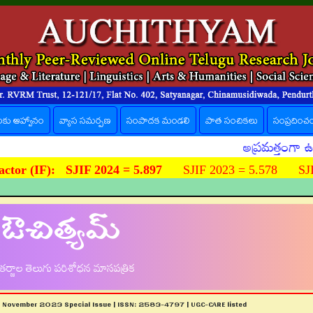
లకు ఆహ్వానం
వ్యాస సమర్పణ
సంపాదక మండలి
పాత సంచికలు
సంప్రదించ
అప్రమత్తంగా ఉండండి. ఔచ
ctor (IF):
SJIF 2024 = 5.897
SJIF 2023 = 5.578 SJIF
ఔచిత్యమ్
ర్జాల తెలుగు పరిశోధన మాసపత్రిక
| November 2023 Special Issue | ISSN: 2583-4797 | UGC-CARE listed