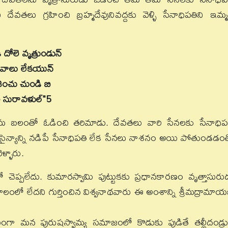
ు గ్రహించి బ్రహ్మదేవునివద్దకు వెళ్ళి సేనాధిపతిని ఇమ్మ
దోలె వృత్రుండున్
వాలు లేకయున్
ించు చుండి బి
ై సురావళుల్"
5
మ బలంతో ఓడించి తరిమాడు. దేవతలు వారి సేనలకు సేనాధిప
న్యాన్ని నడిపే సేనాధిపతి లేక సేనలు నాశనం అయి పోతుండడం
ళ్ళారు.
చెప్పలేదు. కుమారస్వామి పుట్టుకకు ప్రధానకారణం వృత్తాసురు
లో లేదని గుర్తించిన విశ్వనాథవారు ఈ అంశాన్ని శ్రీమద్రామా
ంగా మన పురుషస్వామ్య సమాజంలో కొడుకు పుడితే తల్లీదండ్ర