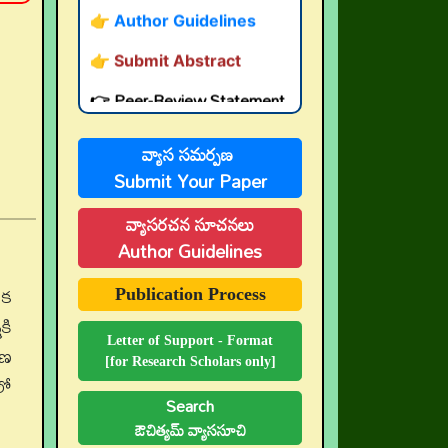
👉 Submit Abstract
👉 Peer-Review Statement
👉 UGC-CARE Coverage
👉 UGC-CARE రద్దు
వ్యాస సమర్పణ
Submit Your Paper
వ్యాసరచన సూచనలు
Author Guidelines
ఒక
Publication Process
కి
Letter of Support - Format
యణ
[for Research Scholars only]
లో
Search
ఔచిత్యమ్ వ్యాససూచి