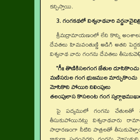
కన్పిస్తాయి.
3. గంగకథలో విశ్వనాథవారి వర్ణనావైచిత్
శ్రీమద్రామాయణంలో లేని కొన్ని అంశ
దేవతలు హిమవంతుణ్ణి అడిగి అతని పెద్దకు
విశ్వనాథ వారు గంగను దేవతలు తీసుకువెళ్ళ
"గీ॥
తొణికిసలగంగ జేతుల దూసికొంచు
మణిసరుల గంగ భుజముల మార్చుకొంచు
మోసికొని పోయిరి నిలింపులు
తలంపులాస కొసలంట గంగ స్వర్గాభిముఖు
పై పద్యములో గంగను చేతులతో సర
తీసుకుపోయినట్లు విశ్వనాథవారు రా
సాధారణంగా నీటిని పాత్రలతో తీసుకువెళ
కాకుడా స్వర్గంవరకు గంగను మోసుకుని