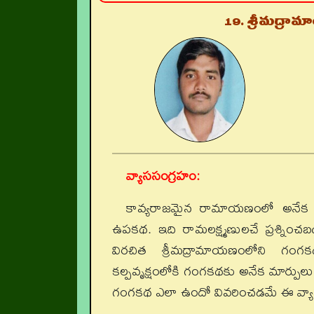
19. శ్రీమద్ర
వ్యాససంగ్రహం:
కావ్యరాజమైన రామాయణంలో అనేక 
ఉపకథ. ఇది రామలక్ష్మణులచే ప్రశ్నించబ
విరచిత శ్రీమద్రామాయణంలోని గంగక
కల్పవృక్షంలోకి గంగకథకు అనేక మార్పులు
గంగకథ ఎలా ఉందో వివరించడమే ఈ వ్యాసం