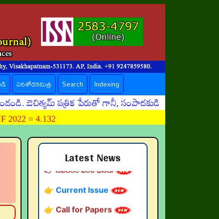
ండి
పరిశోధకమిత్ర
Search
Indexing
ిత్యమ్ పత్రిక పేరుతో గానీ, సంపాదకుడి పేరుతో గానీ మోసపూరిత
 2022 = 4.132
Latest News
👉 నవతరం పరిశోధనలు
👉 Current Issue
👉 Call for Papers
👉 Author Guidelines