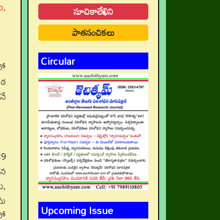
ం,
సూచికాలేఖిని
పాతసంచికలు
Circular
లో
ీఠ
నే
39
ైన
ి,
ను
Upcoming Issue
లో