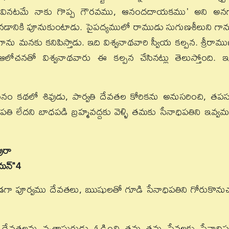
"నీవు వినటమే నాకు గొప్ప గౌరవము, ఆనందదాయకము' అని అన
నడానికి పూనుకుంటాడు.
పైపద్యములో రాముడు సుగుణశీలుని గాన
ను మనకు కనిపిస్తాడు. ఇది విశ్వనాథవారి స్వీయ కల్పన. శ్రీరాముణ్
లోచనతో విశ్వనాథవారు ఈ కల్పన చేసినట్లు తెలుస్తోంది. ఇ
నం కథలో శివుడు, పార్వతి దేవతల కోరికను అనుసరించి, తపస్
 లేదని బాధపడి బ్రహ్మవద్దకు వెళ్ళి తమకు సేనాధిపతిని ఇవ్వమ
పురా
మన్"
4
ండగా పూర్వము దేవతలు, ఋషులతో గూడి సేనాధిపతిని గోరుకొను
్రం దేవతలను వృత్రాసురుడు ఓడించి తమ తమ సేనలకు సేనాధిప