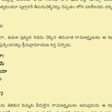
కుంటూ స్వర్గానికి తీసుకువెళ్ళినట్లు చెప్పడం లోక పరిశీలనకు చక్క
ు:
గంగా, ఉమల పుట్టుక కథను చెప్పిన తరువాత రామలక్ష్మణులు ఆ క
ప్రశ్నించినట్లు శ్రీమద్రామాయణ కర్త చెప్పాడు.
ణౌ!
వమ్
్వయా
ి
"
2
తమును తెలిపిన పిమ్మట వీరులైన రామలక్ష్మణులు ఇరువురును ఆ క