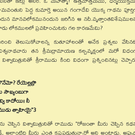
ునితో ఇట్లు అనిరి. ఓ మహాత్మా! ఉత్తమోత్తమము, ధర్మయుక్తమ
ిమవంతుని పెద్ద కుమార్తె అయిన గంగాదేవి యొక్క గాథను పూర్తి
ునందున మానవలోకమునందున జరిగిన ఆ నదీ.వృత్తాంతవిశేషముల
మూడు లోకములలో ప్రవహించుటకు గల కారణమేమి?
గురించి తెలుసుకోవాలన్న కుతూహాలంతో అనేక ప్రశ్నలు వేసినట్
ని విశ్వనాథవారు తన శ్రీమద్రామాయణ కల్పవృక్షంలో మరో విధం
ామిత్రునితో శ్రీరాముడు కింది విధంగా ప్రశ్నించినట్లు చెప్పార
నేమో? రేయెల్లబ్రొ
ము సౌఖ్యంబుగా
్వి కాదోయి। నీ
ాముడు త్సాహియై"
3
చెప్పిన విశ్వామిత్రునితో రాముడు "రోజంతా మీరు చెప్పిన కథ
ే, అలాంటిది మీరు ఎంత కష్టపడుతున్నారో అని అంటాడు. అప్పు