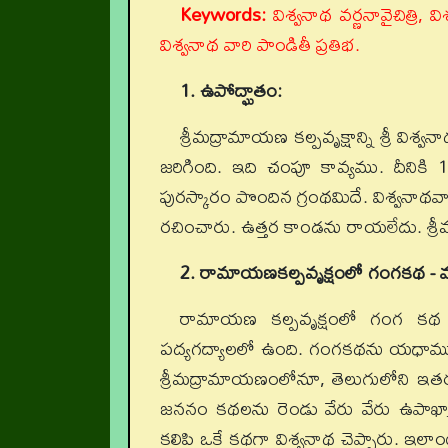
Keywords:
విశ్వనాథ వర్ణనావైచిత్రి,
విశ్వనాథ వారి పాండితీ ప్రతిభ.
1. ఉపోద్ఘాతం:
శ్రీమద్రామాయణ కల్పవృక్షాన్ని శ్రీ 
జరిగింది. ఇది చంపూ కావ్యము. దీనికి 1
పురస్కారం పొందిన గ్రంథమిదే. విశ్వన
రచించారు. ఉత్తర కాండను రాయలేదు. శ్రీమ
2. రామాయణకల్పవృక్షంలో గంగకథ - మార
రామాయణ కల్పవృక్షంలో గంగ కథ
పద్యగద్యాలలో ఉంది. గంగకథను యధామూల
శ్రీమద్రామాయణంలోనూ, తెలుగులోని ఇత
జననం కథలను రెండు వేరు వేరు ఉపాఖ్యా
కలిపి ఒకే కథగా విశ్వనాథ చెప్పారు. ఇల