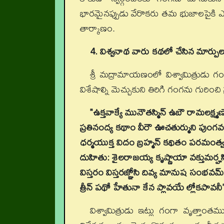
భారమైనప్పుడు వేరొకరు తమ భుజాలపైకి ఎత్తు
తార్కాణం.
4. విశ్వనాథ వారు కథలో చేసిన మార్పుల
శ్రీ మద్రామాయణంలో విశ్వామిత్రుడు 
విశేషాల్ని మెచ్చుకుని తిరిగి గంగను గురించి 
"ఉక్తవాక్యే మునౌతస్మిన్ ఉబౌ రామలక్ష్మ
ప్రతినంద్య కథాం వీరౌ ఊచతుర్ముని పుంగ
ధర్మయుక్త విదం బ్రహ్మన్ కథితం పరమంత
దుహితు: శైలరాజయ్య కృష్ణాయా వక్తుమర్హస
విస్తరం విస్తరజ్ఞోసి దివ్య మానుష సంభవమ్
త్రీన్ పథో హేతునా కేన ప్లావయే ల్లోకపావనీ
విశ్వామిత్రుడు ఇట్లు గంగా వృత్తాం